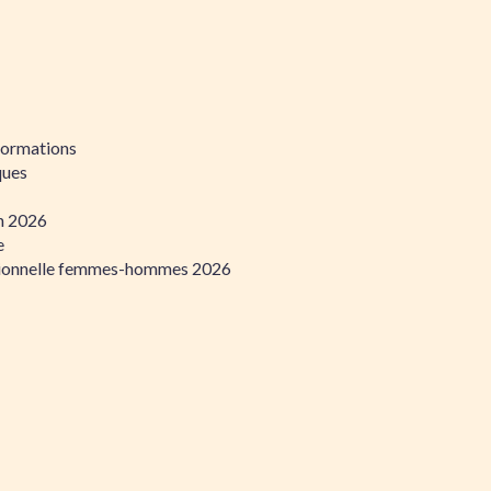
formations
ques
on 2026
e
ssionnelle femmes-hommes 2026