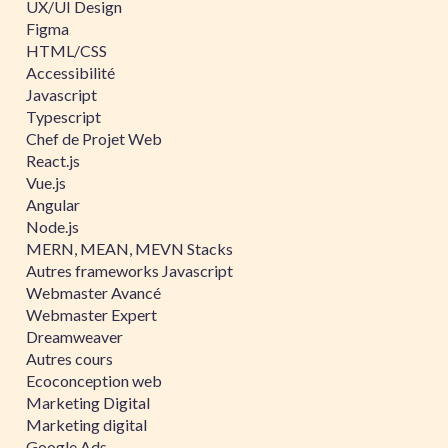
UX/UI Design
Figma
HTML/CSS
Accessibilité
Javascript
Typescript
Chef de Projet Web
React.js
Vue.js
Angular
Node.js
MERN, MEAN, MEVN Stacks
Autres frameworks Javascript
Webmaster Avancé
Webmaster Expert
Dreamweaver
Autres cours
Ecoconception web
Marketing Digital
Marketing digital
Google Ads