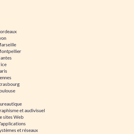
 Bordeaux
Lyon
Marseille
Montpellier
Nantes
Nice
aris
Rennes
Strasbourg
Toulouse
bureautique
raphisme et audivisuel
e sites Web
'applications
ystèmes et réseaux