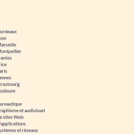
 Bordeaux
Lyon
Marseille
Montpellier
Nantes
Nice
aris
Rennes
Strasbourg
Toulouse
bureautique
raphisme et audivisuel
e sites Web
'applications
ystèmes et réseaux