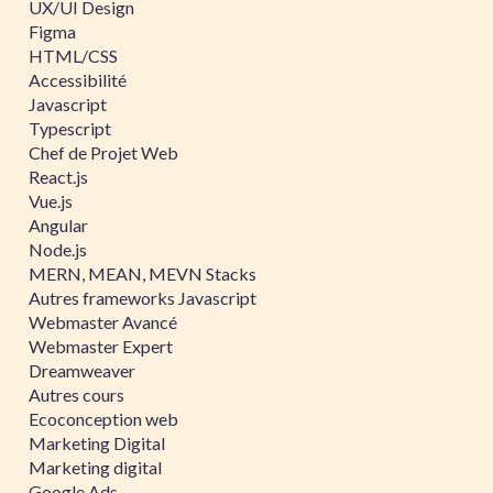
UX/UI Design
Figma
HTML/CSS
Accessibilité
Javascript
Typescript
Chef de Projet Web
React.js
Vue.js
Angular
Node.js
MERN, MEAN, MEVN Stacks
Autres frameworks Javascript
Webmaster Avancé
Webmaster Expert
Dreamweaver
Autres cours
Ecoconception web
Marketing Digital
Marketing digital
Google Ads