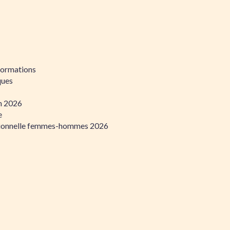
formations
ques
on 2026
e
ssionnelle femmes-hommes 2026