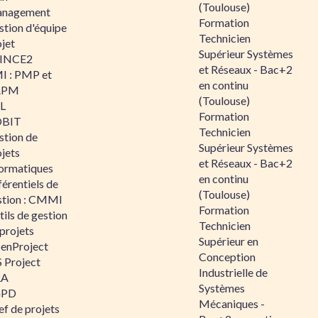
(Toulouse)
nagement
Formation
stion d'équipe
Technicien
jet
Supérieur Systèmes
INCE2
et Réseaux - Bac+2
I : PMP et
en continu
APM
(Toulouse)
IL
Formation
BIT
Technicien
stion de
Supérieur Systèmes
jets
et Réseaux - Bac+2
formatiques
en continu
érentiels de
(Toulouse)
stion : CMMI
Formation
ils de gestion
Technicien
projets
Supérieur en
enProject
Conception
 Project
Industrielle de
RA
Systèmes
GPD
Mécaniques -
f de projets