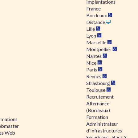
Implantations
France
Bordeaux
Distance
Lille
Lyon
Marseille
Montpellier
Nantes
Nice
Paris
Rennes
Strasbourg
Toulouse
Recrutement
Alternance
(Bordeaux)
Formation
rmations
Administrateur
bmaster
d'Infrastructures
tes Web
Sécurisées - Bac+3