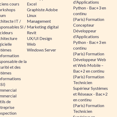
d'Applications
ciens cours
Excel
Python - Bac+3 en
rkshops
Graphiste Adobe
continu
rum
Linux
(Paris) Formation
hitecte IT /
Management
Concepteur
sponsables SI /
Marketing digital
Développeur
cideurs
Revit
d'Applications
chitecture
UX/UI Design
Python - Bac+3 en
icielle
Web
continu
stèmes
Windows Server
(Paris) Formation
information
Développeur Web
sponsable de la
et Web Mobile –
urité et des
Bac+2 en continu
stèmes
(Paris) Formation
informations
Technicien
SI)
Supérieur Systèmes
mmercial
et Réseaux - Bac+2
mmercial
en continu
ils de
(Paris) Formation
ntreprise
Technicien
ospection
Supérieur en