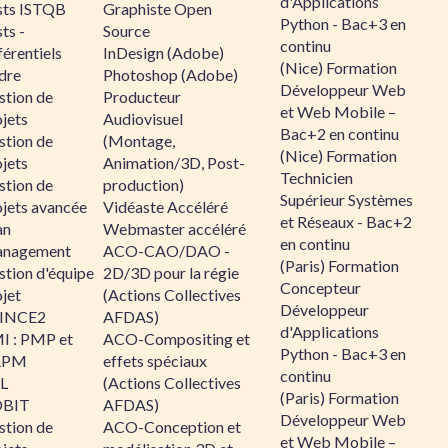
d'Applications
sts ISTQB
Graphiste Open
Python - Bac+3 en
ts -
Source
continu
érentiels
InDesign (Adobe)
(Nice) Formation
dre
Photoshop (Adobe)
Développeur Web
stion de
Producteur
et Web Mobile –
jets
Audiovisuel
Bac+2 en continu
stion de
(Montage,
(Nice) Formation
jets
Animation/3D, Post-
Technicien
stion de
production)
Supérieur Systèmes
ojets avancée
Vidéaste Accéléré
et Réseaux - Bac+2
an
Webmaster accéléré
en continu
nagement
ACO-CAO/DAO -
(Paris) Formation
stion d'équipe
2D/3D pour la régie
Concepteur
jet
(Actions Collectives
Développeur
INCE2
AFDAS)
d'Applications
I : PMP et
ACO-Compositing et
Python - Bac+3 en
APM
effets spéciaux
continu
IL
(Actions Collectives
(Paris) Formation
BIT
AFDAS)
Développeur Web
stion de
ACO-Conception et
et Web Mobile –