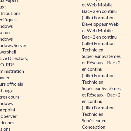
nux Expert
et Web Mobile –
ux :
Bac+2 en continu
tributions
(Lille) Formation
écifiques
Développeur Web
ndows
et Web Mobile –
seaux
Bac+2 en continu
ndows
(Lille) Formation
ndows Server
Technicien
wershell
Supérieur Systèmes
ive Directory,
et Réseaux - Bac+2
O, RDS
en continu
ministration
(Lille) Formation
ancée
Technicien
rs officiels
Supérieur Systèmes
change
et Réseaux - Bac+2
tres cours
en continu
ndows
(Lille) Formation
arepoint
Technicien
nc Server
Supérieur en
ciennes
Conception
rsions