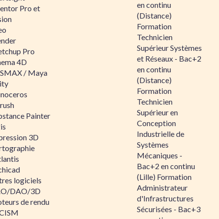
en continu
entor Pro et
(Distance)
sion
Formation
eo
Technicien
ender
Supérieur Systèmes
etchup Pro
et Réseaux - Bac+2
nema 4D
en continu
SMAX / Maya
(Distance)
ity
Formation
inoceros
Technicien
rush
Supérieur en
bstance Painter
Conception
is
Industrielle de
pression 3D
Systèmes
rtographie
Mécaniques -
lantis
Bac+2 en continu
chicad
(Lille) Formation
res logiciels
Administrateur
O/DAO/3D
d'Infrastructures
teurs de rendu
Sécurisées - Bac+3
CISM