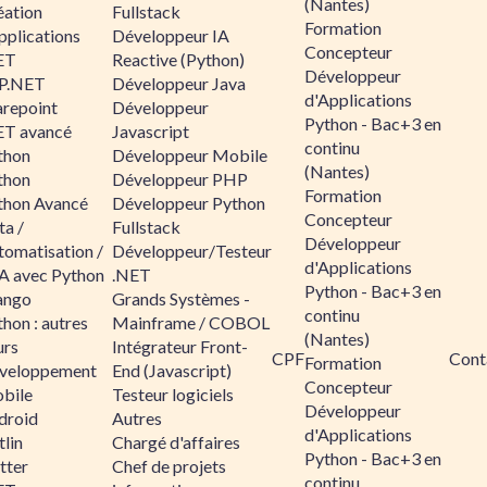
(Nantes)
éation
Fullstack
Formation
pplications
Développeur IA
Concepteur
ET
Reactive (Python)
Développeur
P.NET
Développeur Java
d'Applications
arepoint
Développeur
Python - Bac+3 en
ET avancé
Javascript
continu
thon
Développeur Mobile
(Nantes)
thon
Développeur PHP
Formation
thon Avancé
Développeur Python
Concepteur
ta /
Fullstack
Développeur
tomatisation /
Développeur/Testeur
d'Applications
A avec Python
.NET
Python - Bac+3 en
ango
Grands Systèmes -
continu
hon : autres
Mainframe / COBOL
(Nantes)
urs
Intégrateur Front-
CPF
Cont
Formation
veloppement
End (Javascript)
Concepteur
bile
Testeur logiciels
Développeur
droid
Autres
d'Applications
lin
Chargé d'affaires
Python - Bac+3 en
tter
Chef de projets
continu