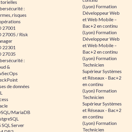
torielles
(Lyon) Formation
ersécurité :
Développeur Web
rmes, risques
et Web Mobile –
opérations
Bac+2 en continu
O 27001
(Lyon) Formation
O 27005 / Risk
Développeur Web
nager
et Web Mobile –
O 22301
Bac+2 en continu
O 27035
(Lyon) Formation
ersécurité :
Technicien
oud &
Supérieur Systèmes
vSecOps
et Réseaux - Bac+2
eckPoint
en continu
ses de données
(Lyon) Formation
L
Technicien
cess
Supérieur Systèmes
acle
et Réseaux - Bac+2
SQL/MariaDB
en continu
stgreSQL
(Lyon) Formation
 SQL Server
Technicien
M DB2