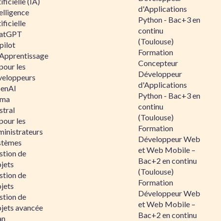
ificielle (IA)
d'Applications
elligence
Python - Bac+3 en
ificielle
continu
atGPT
(Toulouse)
pilot
Formation
 Apprentissage
Concepteur
pour les
Développeur
veloppeurs
d'Applications
enAI
Python - Bac+3 en
ama
continu
stral
(Toulouse)
pour les
Formation
ministrateurs
Développeur Web
stèmes
et Web Mobile –
stion de
Bac+2 en continu
jets
(Toulouse)
stion de
Formation
jets
Développeur Web
stion de
et Web Mobile –
ojets avancée
Bac+2 en continu
an