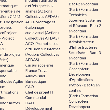
jets
modélisation 3D et
Bac+2 en continu
formatiques
d’effets spéciaux
(Paris) Formation
érentiels de
animés (Actions
Technicien
stion : CMMI
Collectives AFDAS)
Supérieur Systèmes
ils de gestion
ACO-Montage et
et Réseaux - Bac+2
projets
étalonnage
en continu
enProject
audiovisuel (Actions
(Paris) Formation
 Project
Collectives AFDAS)
Administrateur
RA
ACO-Promotion et
d'Infrastructures
GPD
diffusion sur internet
Sécurisées - Bac+3
f de projets
(Actions Collectives
en continu
tier)
AFDAS)
(Paris) Formation
mérique
Cursus accélérés
Concepteur
sponsable
France Travail
Développeur
lité
Audiovisuel
d'Applications
thodes Agiles
Bureautique
Python - Bac+3 en
rum
CAO
continu
tifications
Chef de projet IT
(Paris) Formation
les
Commercial
Concepteur
lité : Autres
DAO
Développeur
urs
Développement