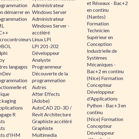
et Réseaux - Bac+2
ogrammation
Administrateur
en continu
en démarrer en
Windows Server
(Nantes)
ogrammation
Administrateur
Formation
ML
Windows Server -
Technicien
C++
accéléré
Supérieur en
crocontroleurs
Linux LPI
Conception
OBOL
LPI 201-202
Industrielle de
lphi
Développeur
Systèmes
by
Analyste
Mécaniques -
tres langages
Programmeur
Bac+2 en continu
nDev
Découverte de la
(Nice) Formation
ogrammation
programmation
Concepteur
ctionnelle et
Autres
Développeur
gique
After Effects
d'Applications
ckaging
(Adobe)
Python - Bac+3 en
pplications
AutoCAD 2D-3D /
continu
ngage R
Revit Architecture
(Nice) Formation
sts
Graphiste accéléré
Concepteur
sts
Graphiste
Développeur
sts d'IHM
Multimedia