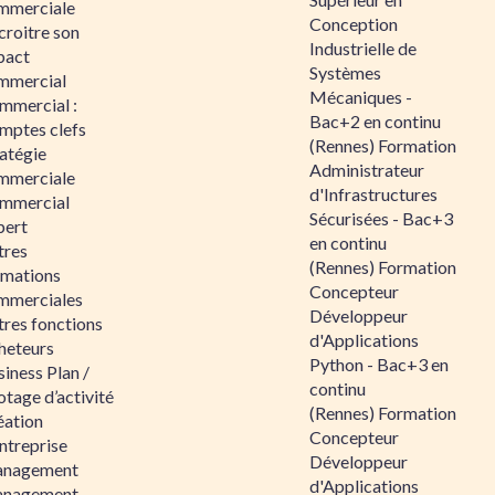
mmerciale
Conception
croitre son
Industrielle de
pact
Systèmes
mmercial
Mécaniques -
mmercial :
Bac+2 en continu
mptes clefs
(Rennes) Formation
atégie
Administrateur
mmerciale
d'Infrastructures
mmercial
Sécurisées - Bac+3
pert
en continu
tres
(Rennes) Formation
rmations
Concepteur
mmerciales
Développeur
tres fonctions
d'Applications
heteurs
Python - Bac+3 en
iness Plan /
continu
otage d’activité
(Rennes) Formation
éation
Concepteur
ntreprise
Développeur
nagement
d'Applications
nagement