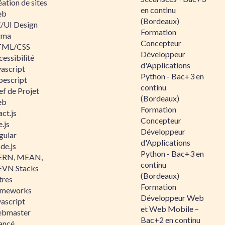
ation de sites
en continu
eb
(Bordeaux)
/UI Design
Formation
gma
Concepteur
ML/CSS
Développeur
essibilité
d'Applications
vascript
Python - Bac+3 en
pescript
continu
ef de Projet
(Bordeaux)
eb
Formation
ct.js
Concepteur
.js
Développeur
gular
d'Applications
de.js
Python - Bac+3 en
RN, MEAN,
continu
VN Stacks
(Bordeaux)
tres
Formation
ameworks
Développeur Web
vascript
et Web Mobile –
bmaster
Bac+2 en continu
ancé