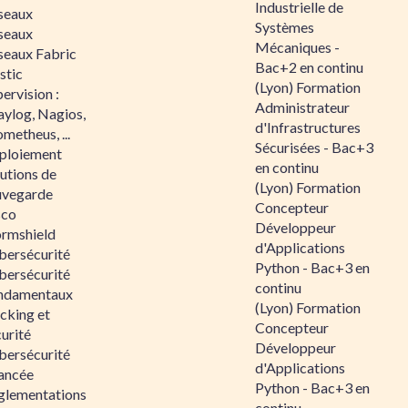
Industrielle de
seaux
Systèmes
seaux
Mécaniques -
seaux Fabric
Bac+2 en continu
stic
(Lyon) Formation
ervision :
Administrateur
aylog, Nagios,
d'Infrastructures
metheus, ...
Sécurisées - Bac+3
ploiement
en continu
utions de
(Lyon) Formation
uvegarde
Concepteur
sco
Développeur
ormshield
d'Applications
bersécurité
Python - Bac+3 en
bersécurité
continu
ndamentaux
(Lyon) Formation
cking et
Concepteur
urité
Développeur
bersécurité
d'Applications
ancée
Python - Bac+3 en
glementations
continu