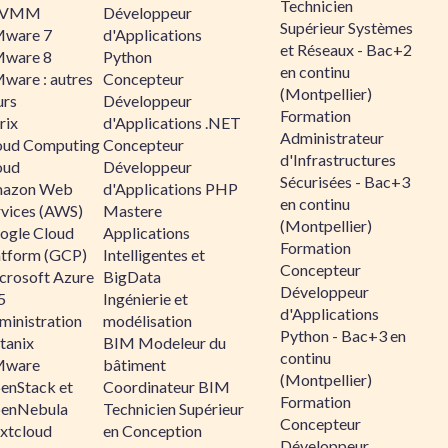
Technicien
CVMM
Développeur
Supérieur Systèmes
ware 7
d'Applications
et Réseaux - Bac+2
ware 8
Python
en continu
ware : autres
Concepteur
(Montpellier)
urs
Développeur
Formation
rix
d'Applications .NET
Administrateur
oud Computing
Concepteur
d'Infrastructures
oud
Développeur
Sécurisées - Bac+3
azon Web
d'Applications PHP
en continu
rvices (AWS)
Mastere
(Montpellier)
ogle Cloud
Applications
Formation
atform (GCP)
Intelligentes et
Concepteur
crosoft Azure
BigData
Développeur
5
Ingénierie et
d'Applications
ministration
modélisation
Python - Bac+3 en
tanix
BIM Modeleur du
continu
ware
bâtiment
(Montpellier)
enStack et
Coordinateur BIM
Formation
enNebula
Technicien Supérieur
Concepteur
xtcloud
en Conception
Développeur