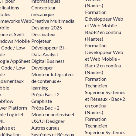
ET pour
informatiques
(Nantes)
lications
Concepteur
Formation
biles
mécanique
Développeur Web
ameworks Web
Creative Multimedia
et Web Mobile –
bile
Designer 2025
Bac+2 en continu
one et Swift
Dessinateur
(Nantes)
ndows Mobile
Projeteur
Formation
 Code / Low
Développeur BI -
Développeur Web
de
Data Analyst
et Web Mobile –
ogle AppSheet
Digital Business
Bac+2 en continu
 Code / Low
Developer
(Nantes)
de
Monteur Intégrateur
Formation
ndamentaux
de contenus e-
Technicien
bble
learning
Supérieur Systèmes
n
Prépa Bac +2
et Réseaux - Bac+2
bflow
Graphiste
en continu
wer Platform
Prépa Bac +2
(Nantes)
ie Logiciel
Monteur audiovisuel
Formation
ML
UX/UI Designer
Technicien
alyse et
Autres cursus
Supérieur Systèmes
délisation
Systèmes et Réseaux