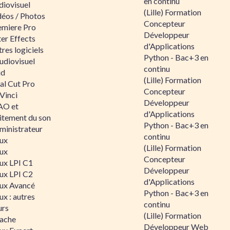
en continu
diovisuel
(Lille) Formation
déos / Photos
Concepteur
emiere Pro
Développeur
er Effects
d'Applications
res logiciels
Python - Bac+3 en
udiovisuel
continu
id
(Lille) Formation
al Cut Pro
Concepteur
Vinci
Développeur
O et
d'Applications
aitement du son
Python - Bac+3 en
ministrateur
continu
nux
(Lille) Formation
nux
Concepteur
nux LPI C1
Développeur
nux LPI C2
d'Applications
nux Avancé
Python - Bac+3 en
ux : autres
continu
urs
(Lille) Formation
ache
Développeur Web