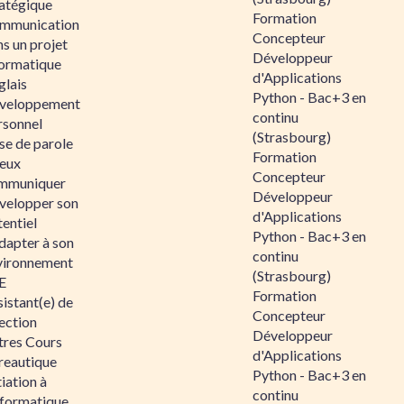
ratégique
Formation
mmunication
Concepteur
s un projet
Développeur
formatique
d'Applications
glais
Python - Bac+3 en
veloppement
continu
rsonnel
(Strasbourg)
se de parole
Formation
eux
Concepteur
mmuniquer
Développeur
velopper son
d'Applications
entiel
Python - Bac+3 en
dapter à son
continu
vironnement
(Strasbourg)
E
Formation
istant(e) de
Concepteur
ection
Développeur
tres Cours
d'Applications
reautique
Python - Bac+3 en
tiation à
continu
nformatique