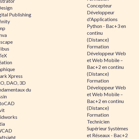
ustrator
Concepteur
Design
Développeur
ital Publishing
d'Applications
inity
Python - Bac+3 en
mp
continu
nva
(Distance)
kscape
Formation
ribus
Développeur Web
TeX
et Web Mobile –
éation
Bac+2 en continu
aphique
(Distance)
ark Xpress
Formation
O, DAO, 3D
Développeur Web
ndamentaux du
et Web Mobile –
ssin
Bac+2 en continu
toCAD
(Distance)
vit
Formation
lidworks
Technicien
tia
Supérieur Systèmes
WCAD
et Réseaux - Bac+2
aftsight