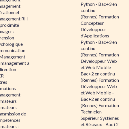
Python - Bac+3 en
nagement
continu
érationnel
(Rennes) Formation
nagement RH
Concepteur
 proximité
Développeur
nager :
d'Applications
mension
Python - Bac+3 en
ychologique
continu
mmunication
(Rennes) Formation
 Management
Développeur Web
 management à
et Web Mobile –
direction
Bac+2 en continu
KR
(Rennes) Formation
tres
Développeur Web
rmations
et Web Mobile –
nagement
Bac+2 en continu
rmateurs
(Rennes) Formation
rmateurs
Technicien
ansmission de
Supérieur Systèmes
mpétences
et Réseaux - Bac+2
rmateurs :