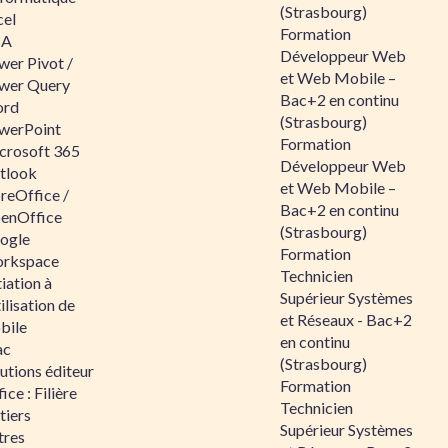
(Strasbourg)
cel
Formation
BA
Développeur Web
wer Pivot /
et Web Mobile –
wer Query
Bac+2 en continu
rd
(Strasbourg)
werPoint
Formation
crosoft 365
Développeur Web
tlook
et Web Mobile –
reOffice /
Bac+2 en continu
enOffice
(Strasbourg)
ogle
Formation
rkspace
Technicien
tiation à
Supérieur Systèmes
tilisation de
et Réseaux - Bac+2
bile
en continu
ac
(Strasbourg)
utions éditeur
Formation
ice : Filière
Technicien
tiers
Supérieur Systèmes
tres