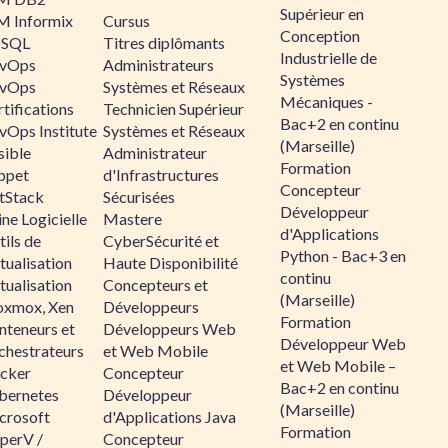
Supérieur en
M Informix
Cursus
Conception
SQL
Titres diplômants
Industrielle de
vOps
Administrateurs
Systèmes
vOps
Systèmes et Réseaux
Mécaniques -
tifications
Technicien Supérieur
Bac+2 en continu
vOps Institute
Systèmes et Réseaux
(Marseille)
sible
Administrateur
Formation
ppet
d'Infrastructures
Concepteur
ltStack
Sécurisées
Développeur
ne Logicielle
Mastere
d'Applications
ils de
CyberSécurité et
Python - Bac+3 en
tualisation
Haute Disponibilité
continu
tualisation
Concepteurs et
(Marseille)
oxmox, Xen
Développeurs
Formation
nteneurs et
Développeurs Web
Développeur Web
chestrateurs
et Web Mobile
et Web Mobile –
cker
Concepteur
Bac+2 en continu
bernetes
Développeur
(Marseille)
crosoft
d'Applications Java
Formation
perV /
Concepteur