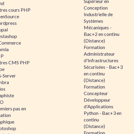
Supérieur en
nd
Conception
tres cours PHP
Industrielle de
enSource
Systèmes
rdpress
Mécaniques -
upal
Bac+2 en continu
estashop
(Distance)
Commerce
Formation
omla
Administrateur
IP
d'Infrastructures
tres CMS PHP
Sécurisées - Bac+3
pe
en continu
-Server
(Distance)
mbra
Formation
ios
Concepteur
aphiste
Développeur
AO
d'Applications
emiers pas en
Python - Bac+3 en
éation
continu
aphique
(Distance)
otoshop
Formation