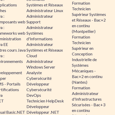
Formation
plications
Systèmes et Réseaux
Technicien
ches
Administrateur Linux
Supérieur Systèmes
a :
Administrateur
et Réseaux - Bac+2
mposants web
Support
en continu
a :
Administrateur
(Montpellier)
ameworks web
Systèmes
Formation
ministration
d'Informations
Technicien
va EE
Administrateur
Supérieur en
tres cours Java
Systèmes et Réseaux
Conception
a :
Cloud
Industrielle de
vironnements
Administrateur
Systèmes
Windows Server
Mécaniques -
veloppement
Analyste
Bac+2 en continu
sper
Cybersécurité
(Nantes)
S - Portails
Développeur
Formation
tifications
Cybersécurité
Administrateur
va
DevOps
d'Infrastructures
ET
Technicien HelpDesk
Sécurisées - Bac+3
Développeur
en continu
sual Basic.NET
Développeur .NET