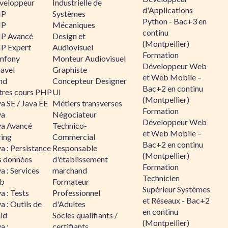
veloppeur
Industrielle de
d'Applications
HP
Systèmes
Python - Bac+3 en
HP
Mécaniques
continu
P Avancé
Design et
(Montpellier)
P Expert
Audiovisuel
Formation
mfony
Monteur Audiovisuel
Développeur Web
ravel
Graphiste
et Web Mobile –
nd
Concepteur Designer
Bac+2 en continu
tres cours PHP
UI
(Montpellier)
a SE / Java EE
Métiers transverses
Formation
va
Négociateur
Développeur Web
va Avancé
Technico-
et Web Mobile –
ring
Commercial
Bac+2 en continu
a : Persistance
Responsable
(Montpellier)
s données
d'établissement
Formation
a : Services
marchand
Technicien
b
Formateur
Supérieur Systèmes
a : Tests
Professionnel
et Réseaux - Bac+2
a : Outils de
d'Adultes
en continu
ld
Socles qualifiants /
(Montpellier)
a :
certifiants