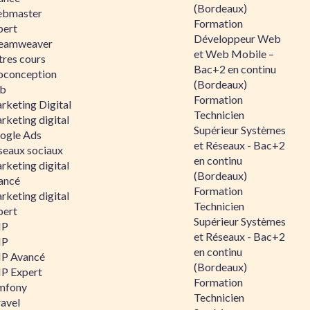
(Bordeaux)
bmaster
Formation
pert
Développeur Web
eamweaver
et Web Mobile –
tres cours
Bac+2 en continu
oconception
(Bordeaux)
b
Formation
rketing Digital
Technicien
rketing digital
Supérieur Systèmes
ogle Ads
et Réseaux - Bac+2
seaux sociaux
en continu
rketing digital
(Bordeaux)
ancé
Formation
rketing digital
Technicien
pert
Supérieur Systèmes
HP
et Réseaux - Bac+2
HP
en continu
P Avancé
(Bordeaux)
P Expert
Formation
mfony
Technicien
ravel