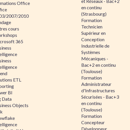
et Réseaux - Bac+2
rmations Office
en continu
fice
(Strasbourg)
03/2007/2010
Formation
ndage
Technicien
tres cours
Supérieur en
rkshops
Conception
crosoft 365
Industrielle de
siness
Systèmes
elligence
Mécaniques -
siness
Bac+2 en continu
elligence
(Toulouse)
lend
Formation
lutions ETL
Administrateur
porting
d'Infrastructures
wer BI
Sécurisées - Bac+3
g Data
en continu
siness Objects
(Toulouse)
ik
Formation
owflake
Concepteur
elligence
Développeur