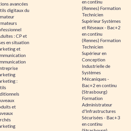
en continu
tions avancées
(Rennes) Formation
ils digitaux du
Technicien
rmateur
Supérieur Systèmes
rmateurs
et Réseaux - Bac+2
ofessionnel
en continu
dultes : CP et
(Rennes) Formation
es en situation
Technicien
rketing et
Supérieur en
mmunication
Conception
mmunication
Industrielle de
ntreprise
Systèmes
rketing
Mécaniques -
rketing :
Bac+2 en continu
ils
(Strasbourg)
ditionnels
Formation
uveaux
Administrateur
duits et
d'Infrastructures
uveaux
Sécurisées - Bac+3
rchés
en continu
rketing
(Strasbourg)