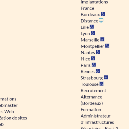
Implantations
France
Bordeaux
Distance
Lille
Lyon
Marseille
Montpellier
Nantes
Nice
Paris
Rennes
Strasbourg
Toulouse
Recrutement
Alternance
rmations
(Bordeaux)
bmaster
Formation
tes Web
Administrateur
ation de sites
d'Infrastructures
eb
Sécurisées - Bac+3