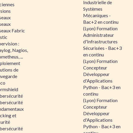
Industrielle de
ciennes
Systèmes
rsions
Mécaniques -
seaux
Bac+2 en continu
seaux
(Lyon) Formation
seaux Fabric
Administrateur
stic
d'Infrastructures
ervision :
Sécurisées - Bac+3
aylog, Nagios,
en continu
metheus, ...
(Lyon) Formation
ploiement
Concepteur
utions de
Développeur
uvegarde
d'Applications
sco
Python - Bac+3 en
ormshield
continu
bersécurité
(Lyon) Formation
bersécurité
Concepteur
ndamentaux
Développeur
cking et
d'Applications
urité
Python - Bac+3 en
bersécurité
continu