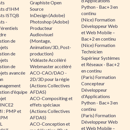
d'Applications
sts
Graphiste Open
Python - Bac+3 en
sts d'IHM
Source
continu
sts ISTQB
InDesign (Adobe)
(Nice) Formation
ts -
Photoshop (Adobe)
Développeur Web
érentiels
Producteur
et Web Mobile –
dre
Audiovisuel
Bac+2 en continu
stion de
(Montage,
(Nice) Formation
jets
Animation/3D, Post-
Technicien
stion de
production)
Supérieur Systèmes
jets
Vidéaste Accéléré
et Réseaux - Bac+2
stion de
Webmaster accéléré
en continu
ojets avancée
ACO-CAO/DAO -
(Paris) Formation
an
2D/3D pour la régie
Concepteur
nagement
(Actions Collectives
Développeur
stion d'équipe
AFDAS)
d'Applications
jet
ACO-Compositing et
Python - Bac+3 en
INCE2
effets spéciaux
continu
I : PMP et
(Actions Collectives
(Paris) Formation
APM
AFDAS)
Développeur Web
IL
ACO-Conception et
et Web Mobile –