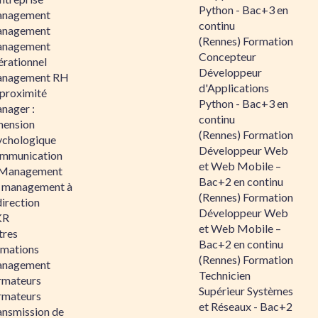
Python - Bac+3 en
nagement
continu
nagement
(Rennes) Formation
nagement
Concepteur
érationnel
Développeur
nagement RH
d'Applications
 proximité
Python - Bac+3 en
nager :
continu
mension
(Rennes) Formation
ychologique
Développeur Web
mmunication
et Web Mobile –
 Management
Bac+2 en continu
 management à
(Rennes) Formation
direction
Développeur Web
KR
et Web Mobile –
tres
Bac+2 en continu
rmations
(Rennes) Formation
nagement
Technicien
rmateurs
Supérieur Systèmes
rmateurs
et Réseaux - Bac+2
ansmission de