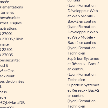
ancée
(Lyon) Formation
glementations
Développeur Web
torielles
et Web Mobile –
ersécurité :
Bac+2 en continu
rmes, risques
(Lyon) Formation
opérations
Développeur Web
O 27001
et Web Mobile –
O 27005 / Risk
Bac+2 en continu
nager
(Lyon) Formation
O 22301
Technicien
O 27035
Supérieur Systèmes
ersécurité :
et Réseaux - Bac+2
oud &
en continu
vSecOps
(Lyon) Formation
eckPoint
Technicien
ses de données
Supérieur Systèmes
L
et Réseaux - Bac+2
cess
en continu
acle
(Lyon) Formation
SQL/MariaDB
Technicien
stgreSQL