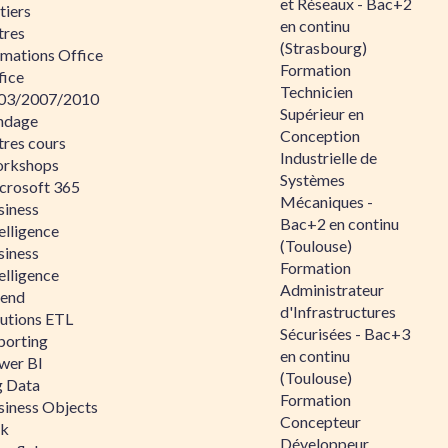
et Réseaux - Bac+2
tiers
en continu
tres
(Strasbourg)
rmations Office
Formation
fice
Technicien
03/2007/2010
Supérieur en
ndage
Conception
tres cours
Industrielle de
rkshops
Systèmes
crosoft 365
Mécaniques -
siness
Bac+2 en continu
elligence
(Toulouse)
siness
Formation
elligence
Administrateur
lend
d'Infrastructures
lutions ETL
Sécurisées - Bac+3
porting
en continu
wer BI
(Toulouse)
g Data
Formation
siness Objects
Concepteur
ik
Développeur