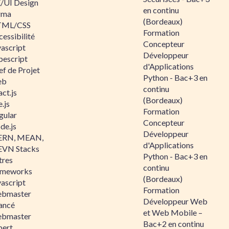
/UI Design
en continu
gma
(Bordeaux)
ML/CSS
Formation
essibilité
Concepteur
vascript
Développeur
pescript
d'Applications
ef de Projet
Python - Bac+3 en
eb
continu
ct.js
(Bordeaux)
.js
Formation
gular
Concepteur
de.js
Développeur
RN, MEAN,
d'Applications
VN Stacks
Python - Bac+3 en
tres
continu
ameworks
(Bordeaux)
vascript
Formation
bmaster
Développeur Web
ancé
et Web Mobile –
bmaster
Bac+2 en continu
pert