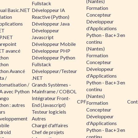
(Nantes)
Fullstack
Formation
sual Basic.NET
Développeur IA
Concepteur
éation
Reactive (Python)
Développeur
pplications
Développeur Java
d'Applications
ET
Développeur
Python - Bac+3 en
P.NET
Javascript
continu
arepoint
Développeur Mobile
(Nantes)
ET avancé
Développeur PHP
Formation
thon
Développeur Python
Concepteur
thon
Fullstack
Développeur
thon Avancé
Développeur/Testeur
d'Applications
ta /
.NET
Python - Bac+3 en
tomatisation /
Grands Systèmes -
continu
A avec Python
Mainframe / COBOL
(Nantes)
ango
Intégrateur Front-
CPF
Cont
Formation
hon : autres
End (Javascript)
Concepteur
urs
Testeur logiciels
Développeur
veloppement
Autres
d'Applications
bile
Chargé d'affaires
Python - Bac+3 en
droid
Chef de projets
continu