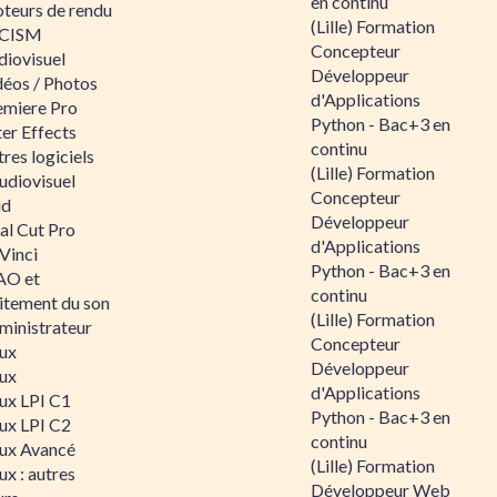
en continu
teurs de rendu
(Lille) Formation
CISM
Concepteur
diovisuel
Développeur
déos / Photos
d'Applications
emiere Pro
Python - Bac+3 en
er Effects
continu
res logiciels
(Lille) Formation
udiovisuel
Concepteur
id
Développeur
al Cut Pro
d'Applications
Vinci
Python - Bac+3 en
O et
continu
aitement du son
(Lille) Formation
ministrateur
Concepteur
nux
Développeur
nux
d'Applications
nux LPI C1
Python - Bac+3 en
nux LPI C2
continu
nux Avancé
(Lille) Formation
ux : autres
Développeur Web