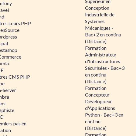
Supérieur en
mfony
Conception
ravel
Industrielle de
nd
Systèmes
tres cours PHP
Mécaniques -
enSource
Bac+2 en continu
rdpress
(Distance)
upal
Formation
estashop
Administrateur
Commerce
d'Infrastructures
omla
Sécurisées - Bac+3
IP
en continu
tres CMS PHP
(Distance)
pe
Formation
-Server
Concepteur
mbra
Développeur
ios
d'Applications
aphiste
Python - Bac+3 en
AO
continu
emiers pas en
(Distance)
éation
Formation