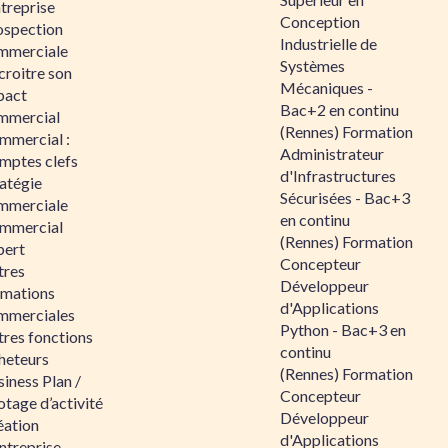
ntreprise
Conception
ospection
Industrielle de
mmerciale
Systèmes
croitre son
Mécaniques -
pact
Bac+2 en continu
mmercial
(Rennes) Formation
mmercial :
Administrateur
mptes clefs
d'Infrastructures
atégie
Sécurisées - Bac+3
mmerciale
en continu
mmercial
(Rennes) Formation
pert
Concepteur
tres
Développeur
rmations
d'Applications
mmerciales
Python - Bac+3 en
tres fonctions
continu
heteurs
(Rennes) Formation
iness Plan /
Concepteur
otage d’activité
Développeur
éation
d'Applications
ntreprise