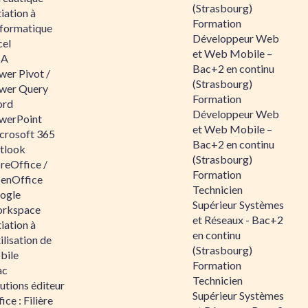
(Strasbourg)
tiation à
Formation
nformatique
Développeur Web
cel
et Web Mobile –
BA
Bac+2 en continu
wer Pivot /
(Strasbourg)
wer Query
Formation
rd
Développeur Web
werPoint
et Web Mobile –
crosoft 365
Bac+2 en continu
tlook
(Strasbourg)
reOffice /
Formation
enOffice
Technicien
ogle
Supérieur Systèmes
rkspace
et Réseaux - Bac+2
tiation à
en continu
tilisation de
(Strasbourg)
bile
Formation
ac
Technicien
utions éditeur
Supérieur Systèmes
ice : Filière