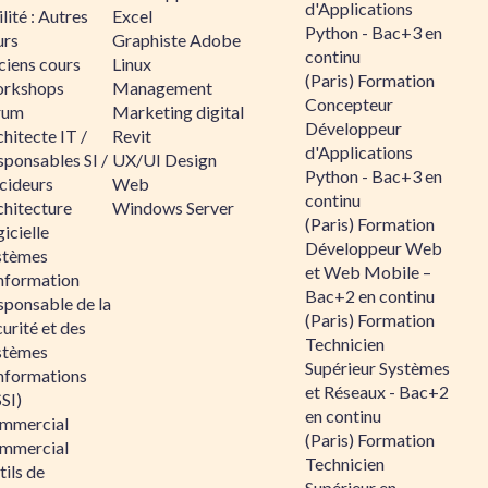
d'Applications
lité : Autres
Excel
Python - Bac+3 en
urs
Graphiste Adobe
continu
ciens cours
Linux
(Paris) Formation
rkshops
Management
Concepteur
rum
Marketing digital
Développeur
hitecte IT /
Revit
d'Applications
sponsables SI /
UX/UI Design
Python - Bac+3 en
cideurs
Web
continu
chitecture
Windows Server
(Paris) Formation
icielle
Développeur Web
stèmes
et Web Mobile –
information
Bac+2 en continu
sponsable de la
(Paris) Formation
urité et des
Technicien
stèmes
Supérieur Systèmes
informations
et Réseaux - Bac+2
SI)
en continu
mmercial
(Paris) Formation
mmercial
Technicien
ils de
Supérieur en