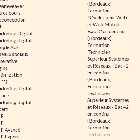
(Bordeaux)
eamweaver
Formation
tres cours
Développeur Web
oconception
et Web Mobile –
b
Bac+2 en continu
rketing Digital
(Bordeaux)
rketing digital
Formation
ogle Ads
Technicien
seaux sociaux
Supérieur Systèmes
nerative
et Réseaux - Bac+2
gine
en continu
timization
(Bordeaux)
EO)
Formation
rketing digital
Technicien
ancé
Supérieur Systèmes
rketing digital
et Réseaux - Bac+2
pert
en continu
HP
(Bordeaux)
HP
Formation
P Avancé
Technicien
P Expert