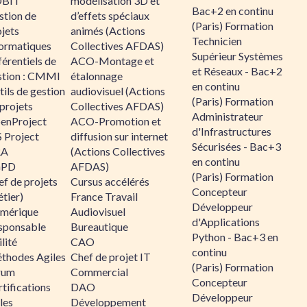
BIT
modélisation 3D et
Bac+2 en continu
stion de
d’effets spéciaux
(Paris) Formation
jets
animés (Actions
Technicien
formatiques
Collectives AFDAS)
Supérieur Systèmes
érentiels de
ACO-Montage et
et Réseaux - Bac+2
stion : CMMI
étalonnage
en continu
ils de gestion
audiovisuel (Actions
(Paris) Formation
projets
Collectives AFDAS)
Administrateur
enProject
ACO-Promotion et
d'Infrastructures
 Project
diffusion sur internet
Sécurisées - Bac+3
RA
(Actions Collectives
en continu
GPD
AFDAS)
(Paris) Formation
f de projets
Cursus accélérés
Concepteur
tier)
France Travail
Développeur
mérique
Audiovisuel
d'Applications
sponsable
Bureautique
Python - Bac+3 en
lité
CAO
continu
thodes Agiles
Chef de projet IT
(Paris) Formation
rum
Commercial
Concepteur
tifications
DAO
Développeur
les
Développement