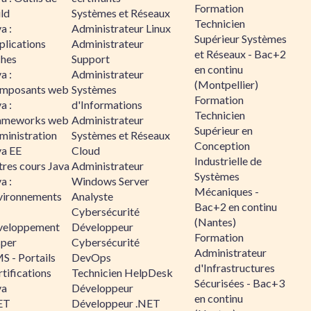
Formation
ld
Systèmes et Réseaux
Technicien
a :
Administrateur Linux
Supérieur Systèmes
plications
Administrateur
et Réseaux - Bac+2
ches
Support
en continu
a :
Administrateur
(Montpellier)
mposants web
Systèmes
Formation
a :
d'Informations
Technicien
ameworks web
Administrateur
Supérieur en
ministration
Systèmes et Réseaux
Conception
va EE
Cloud
Industrielle de
tres cours Java
Administrateur
Systèmes
a :
Windows Server
Mécaniques -
vironnements
Analyste
Bac+2 en continu
Cybersécurité
(Nantes)
veloppement
Développeur
Formation
sper
Cybersécurité
Administrateur
S - Portails
DevOps
d'Infrastructures
tifications
Technicien HelpDesk
Sécurisées - Bac+3
va
Développeur
en continu
ET
Développeur .NET