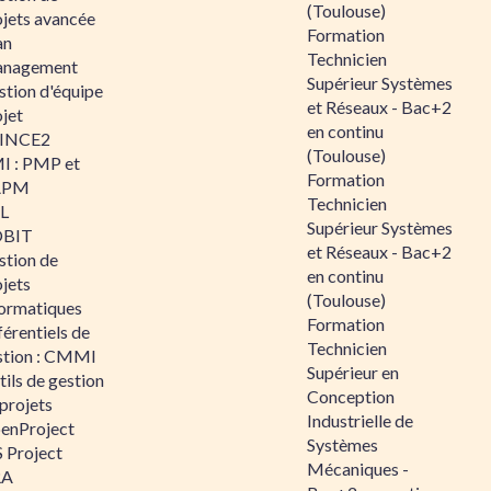
(Toulouse)
ojets avancée
Formation
an
Technicien
nagement
Supérieur Systèmes
stion d'équipe
et Réseaux - Bac+2
jet
en continu
INCE2
(Toulouse)
I : PMP et
Formation
APM
Technicien
IL
Supérieur Systèmes
BIT
et Réseaux - Bac+2
stion de
en continu
jets
(Toulouse)
formatiques
Formation
érentiels de
Technicien
stion : CMMI
Supérieur en
ils de gestion
Conception
projets
Industrielle de
enProject
Systèmes
 Project
Mécaniques -
RA