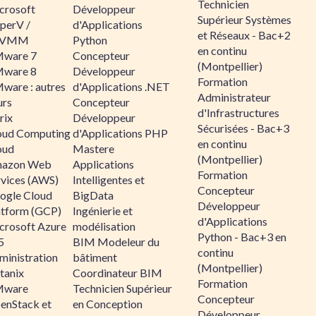
Technicien
crosoft
Développeur
Supérieur Systèmes
perV /
d'Applications
et Réseaux - Bac+2
CVMM
Python
en continu
ware 7
Concepteur
(Montpellier)
ware 8
Développeur
Formation
ware : autres
d'Applications .NET
Administrateur
urs
Concepteur
d'Infrastructures
rix
Développeur
Sécurisées - Bac+3
oud Computing
d'Applications PHP
en continu
oud
Mastere
(Montpellier)
azon Web
Applications
Formation
rvices (AWS)
Intelligentes et
Concepteur
ogle Cloud
BigData
Développeur
atform (GCP)
Ingénierie et
d'Applications
crosoft Azure
modélisation
Python - Bac+3 en
5
BIM Modeleur du
continu
ministration
bâtiment
(Montpellier)
tanix
Coordinateur BIM
Formation
ware
Technicien Supérieur
Concepteur
enStack et
en Conception
Développeur