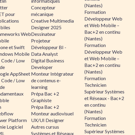
lin
informatiques
(Nantes)
tter
Concepteur
Formation
ET pour
mécanique
Développeur Web
lications
Creative Multimedia
et Web Mobile –
biles
Designer 2025
Bac+2 en continu
ameworks Web
Dessinateur
(Nantes)
bile
Projeteur
Formation
one et Swift
Développeur BI -
Développeur Web
ndows Mobile
Data Analyst
et Web Mobile –
 Code / Low
Digital Business
Bac+2 en continu
de
Developer
(Nantes)
ogle AppSheet
Monteur Intégrateur
Formation
 Code / Low
de contenus e-
Technicien
de
learning
Supérieur Systèmes
ndamentaux
Prépa Bac +2
et Réseaux - Bac+2
bble
Graphiste
en continu
n
Prépa Bac +2
(Nantes)
bflow
Monteur audiovisuel
Formation
wer Platform
UX/UI Designer
Technicien
ie Logiciel
Autres cursus
Supérieur Systèmes
ML
Systèmes et Réseaux