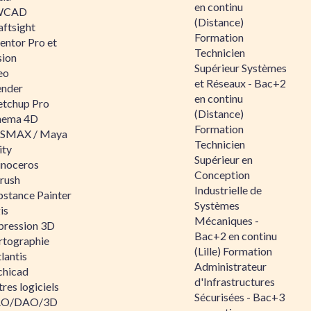
en continu
WCAD
(Distance)
aftsight
Formation
entor Pro et
Technicien
sion
Supérieur Systèmes
eo
et Réseaux - Bac+2
ender
en continu
etchup Pro
(Distance)
nema 4D
Formation
SMAX / Maya
Technicien
ity
Supérieur en
inoceros
Conception
rush
Industrielle de
bstance Painter
Systèmes
is
Mécaniques -
pression 3D
Bac+2 en continu
rtographie
(Lille) Formation
lantis
Administrateur
chicad
d'Infrastructures
res logiciels
Sécurisées - Bac+3
O/DAO/3D