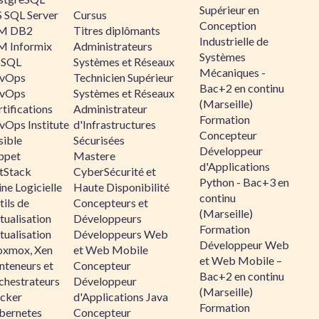
Supérieur en
 SQL Server
Cursus
Conception
M DB2
Titres diplômants
Industrielle de
M Informix
Administrateurs
Systèmes
SQL
Systèmes et Réseaux
Mécaniques -
vOps
Technicien Supérieur
Bac+2 en continu
vOps
Systèmes et Réseaux
(Marseille)
tifications
Administrateur
Formation
vOps Institute
d'Infrastructures
Concepteur
sible
Sécurisées
Développeur
ppet
Mastere
d'Applications
ltStack
CyberSécurité et
Python - Bac+3 en
ne Logicielle
Haute Disponibilité
continu
ils de
Concepteurs et
(Marseille)
tualisation
Développeurs
Formation
tualisation
Développeurs Web
Développeur Web
oxmox, Xen
et Web Mobile
et Web Mobile –
nteneurs et
Concepteur
Bac+2 en continu
chestrateurs
Développeur
(Marseille)
cker
d'Applications Java
Formation
bernetes
Concepteur