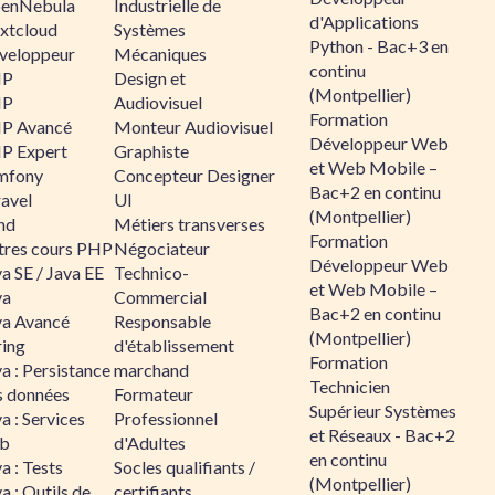
enNebula
Industrielle de
d'Applications
xtcloud
Systèmes
Python - Bac+3 en
veloppeur
Mécaniques
continu
HP
Design et
(Montpellier)
HP
Audiovisuel
Formation
P Avancé
Monteur Audiovisuel
Développeur Web
P Expert
Graphiste
et Web Mobile –
mfony
Concepteur Designer
Bac+2 en continu
ravel
UI
(Montpellier)
nd
Métiers transverses
Formation
tres cours PHP
Négociateur
Développeur Web
a SE / Java EE
Technico-
et Web Mobile –
va
Commercial
Bac+2 en continu
va Avancé
Responsable
(Montpellier)
ring
d'établissement
Formation
a : Persistance
marchand
Technicien
s données
Formateur
Supérieur Systèmes
a : Services
Professionnel
et Réseaux - Bac+2
b
d'Adultes
en continu
a : Tests
Socles qualifiants /
(Montpellier)
a : Outils de
certifiants