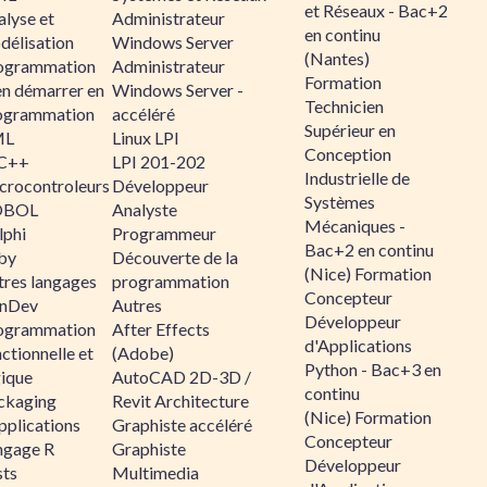
et Réseaux - Bac+2
alyse et
Administrateur
en continu
délisation
Windows Server
(Nantes)
ogrammation
Administrateur
Formation
en démarrer en
Windows Server -
Technicien
ogrammation
accéléré
Supérieur en
ML
Linux LPI
Conception
C++
LPI 201-202
Industrielle de
crocontroleurs
Développeur
Systèmes
OBOL
Analyste
Mécaniques -
lphi
Programmeur
Bac+2 en continu
by
Découverte de la
(Nice) Formation
tres langages
programmation
Concepteur
nDev
Autres
Développeur
ogrammation
After Effects
d'Applications
ctionnelle et
(Adobe)
Python - Bac+3 en
gique
AutoCAD 2D-3D /
continu
ckaging
Revit Architecture
(Nice) Formation
pplications
Graphiste accéléré
Concepteur
ngage R
Graphiste
Développeur
sts
Multimedia