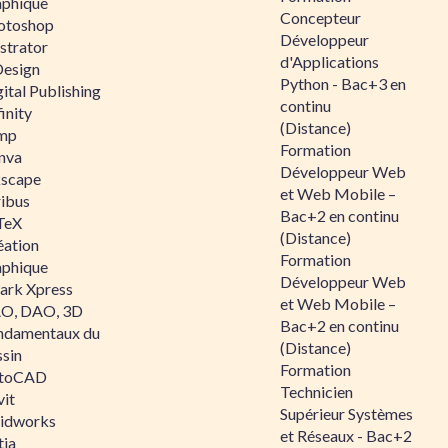
aphique
Concepteur
otoshop
Développeur
ustrator
d'Applications
Design
Python - Bac+3 en
ital Publishing
continu
inity
(Distance)
mp
Formation
nva
Développeur Web
kscape
et Web Mobile –
ribus
Bac+2 en continu
TeX
(Distance)
éation
Formation
aphique
Développeur Web
ark Xpress
et Web Mobile –
O, DAO, 3D
Bac+2 en continu
ndamentaux du
(Distance)
ssin
Formation
toCAD
Technicien
vit
Supérieur Systèmes
lidworks
et Réseaux - Bac+2
tia