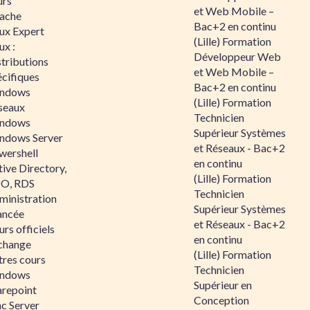
urs
et Web Mobile –
ache
Bac+2 en continu
nux Expert
(Lille) Formation
ux :
Développeur Web
tributions
et Web Mobile –
écifiques
Bac+2 en continu
ndows
(Lille) Formation
seaux
Technicien
ndows
Supérieur Systèmes
ndows Server
et Réseaux - Bac+2
wershell
en continu
ive Directory,
(Lille) Formation
O, RDS
Technicien
ministration
Supérieur Systèmes
ancée
et Réseaux - Bac+2
rs officiels
en continu
change
(Lille) Formation
tres cours
Technicien
ndows
Supérieur en
arepoint
Conception
nc Server