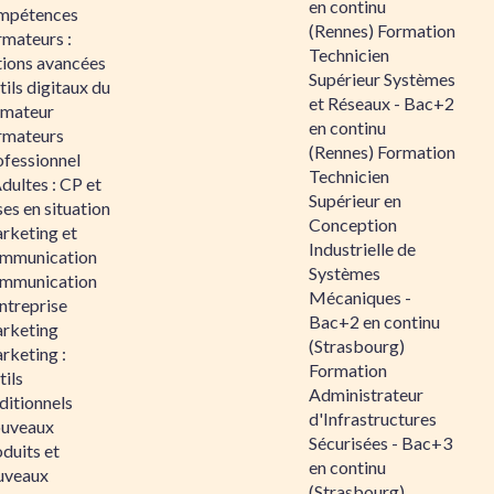
en continu
mpétences
(Rennes) Formation
rmateurs :
Technicien
tions avancées
Supérieur Systèmes
ils digitaux du
et Réseaux - Bac+2
rmateur
en continu
rmateurs
(Rennes) Formation
ofessionnel
Technicien
dultes : CP et
Supérieur en
es en situation
Conception
rketing et
Industrielle de
mmunication
Systèmes
mmunication
Mécaniques -
ntreprise
Bac+2 en continu
rketing
(Strasbourg)
rketing :
Formation
ils
Administrateur
ditionnels
d'Infrastructures
uveaux
Sécurisées - Bac+3
duits et
en continu
uveaux
(Strasbourg)