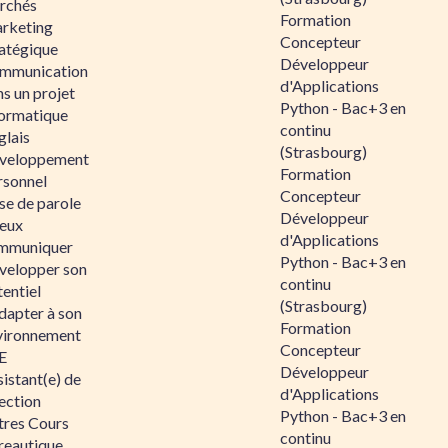
rchés
Formation
rketing
Concepteur
ratégique
Développeur
mmunication
d'Applications
s un projet
Python - Bac+3 en
formatique
continu
glais
(Strasbourg)
veloppement
Formation
rsonnel
Concepteur
se de parole
Développeur
eux
d'Applications
mmuniquer
Python - Bac+3 en
velopper son
continu
entiel
(Strasbourg)
dapter à son
Formation
vironnement
Concepteur
E
Développeur
istant(e) de
d'Applications
ection
Python - Bac+3 en
tres Cours
continu
reautique