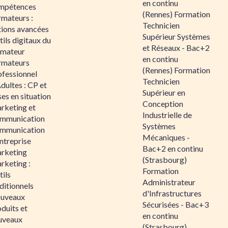
en continu
mpétences
(Rennes) Formation
rmateurs :
Technicien
tions avancées
Supérieur Systèmes
ils digitaux du
et Réseaux - Bac+2
rmateur
en continu
rmateurs
(Rennes) Formation
ofessionnel
Technicien
dultes : CP et
Supérieur en
es en situation
Conception
rketing et
Industrielle de
mmunication
Systèmes
mmunication
Mécaniques -
ntreprise
Bac+2 en continu
rketing
(Strasbourg)
rketing :
Formation
ils
Administrateur
ditionnels
d'Infrastructures
uveaux
Sécurisées - Bac+3
duits et
en continu
uveaux
(Strasbourg)