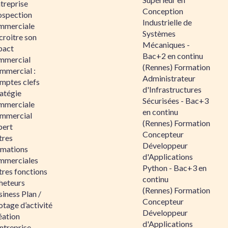
ntreprise
Conception
ospection
Industrielle de
mmerciale
Systèmes
croitre son
Mécaniques -
pact
Bac+2 en continu
mmercial
(Rennes) Formation
mmercial :
Administrateur
mptes clefs
d'Infrastructures
atégie
Sécurisées - Bac+3
mmerciale
en continu
mmercial
(Rennes) Formation
pert
Concepteur
tres
Développeur
rmations
d'Applications
mmerciales
Python - Bac+3 en
tres fonctions
continu
heteurs
(Rennes) Formation
iness Plan /
Concepteur
otage d’activité
Développeur
éation
d'Applications
ntreprise