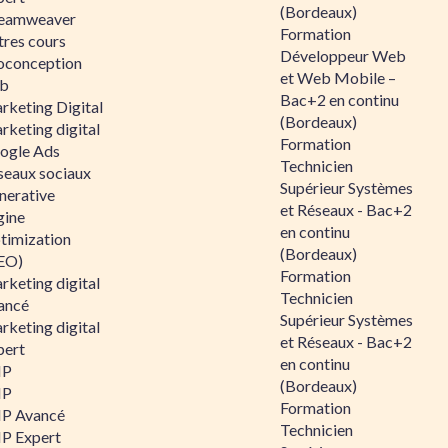
(Bordeaux)
eamweaver
Formation
tres cours
Développeur Web
oconception
et Web Mobile –
b
Bac+2 en continu
rketing Digital
(Bordeaux)
rketing digital
Formation
ogle Ads
Technicien
seaux sociaux
Supérieur Systèmes
nerative
et Réseaux - Bac+2
gine
en continu
timization
(Bordeaux)
EO)
Formation
rketing digital
Technicien
ancé
Supérieur Systèmes
rketing digital
et Réseaux - Bac+2
pert
en continu
HP
(Bordeaux)
HP
Formation
P Avancé
Technicien
P Expert