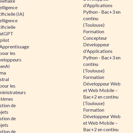
owflake
d'Applications
elligence
Python - Bac+3 en
ificielle (IA)
continu
elligence
(Toulouse)
ificielle
Formation
atGPT
Concepteur
pilot
Développeur
 Apprentissage
d'Applications
pour les
Python - Bac+3 en
veloppeurs
continu
enAI
(Toulouse)
ama
Formation
stral
Développeur Web
pour les
et Web Mobile –
ministrateurs
Bac+2 en continu
stèmes
(Toulouse)
stion de
Formation
jets
Développeur Web
stion de
et Web Mobile –
jets
Bac+2 en continu
stion de