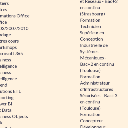
et Réseaux - Bac+2
tiers
en continu
tres
(Strasbourg)
rmations Office
Formation
fice
Technicien
03/2007/2010
Supérieur en
ndage
Conception
tres cours
Industrielle de
rkshops
Systèmes
crosoft 365
Mécaniques -
siness
Bac+2 en continu
elligence
(Toulouse)
siness
Formation
elligence
Administrateur
lend
d'Infrastructures
lutions ETL
Sécurisées - Bac+3
porting
en continu
wer BI
(Toulouse)
g Data
Formation
siness Objects
Concepteur
ik
Développeur