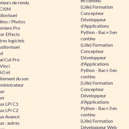
en continu
teurs de rendu
(Lille) Formation
CISM
Concepteur
diovisuel
Développeur
déos / Photos
d'Applications
emiere Pro
Python - Bac+3 en
er Effects
continu
res logiciels
(Lille) Formation
udiovisuel
Concepteur
id
Développeur
al Cut Pro
d'Applications
Vinci
Python - Bac+3 en
O et
continu
aitement du son
(Lille) Formation
ministrateur
Concepteur
nux
Développeur
nux
d'Applications
nux LPI C1
Python - Bac+3 en
nux LPI C2
continu
nux Avancé
(Lille) Formation
ux : autres
Développeur Web