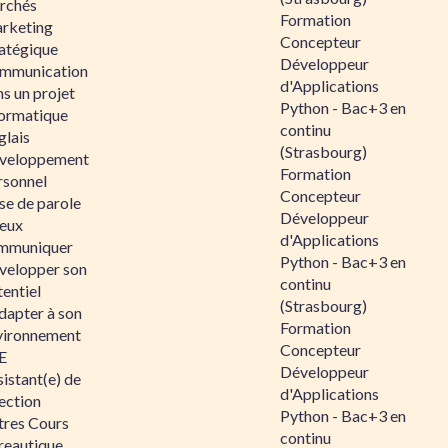
rchés
Formation
rketing
Concepteur
ratégique
Développeur
mmunication
d'Applications
s un projet
Python - Bac+3 en
formatique
continu
glais
(Strasbourg)
veloppement
Formation
rsonnel
Concepteur
se de parole
Développeur
eux
d'Applications
mmuniquer
Python - Bac+3 en
velopper son
continu
entiel
(Strasbourg)
dapter à son
Formation
vironnement
Concepteur
E
Développeur
istant(e) de
d'Applications
ection
Python - Bac+3 en
tres Cours
continu
reautique