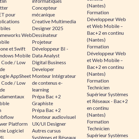
lin
informatiques
(Nantes)
tter
Concepteur
Formation
ET pour
mécanique
Développeur Web
lications
Creative Multimedia
et Web Mobile –
biles
Designer 2025
Bac+2 en continu
ameworks Web
Dessinateur
(Nantes)
bile
Projeteur
Formation
one et Swift
Développeur BI -
Développeur Web
ndows Mobile
Data Analyst
et Web Mobile –
 Code / Low
Digital Business
Bac+2 en continu
de
Developer
(Nantes)
ogle AppSheet
Monteur Intégrateur
Formation
 Code / Low
de contenus e-
Technicien
de
learning
Supérieur Systèmes
ndamentaux
Prépa Bac +2
et Réseaux - Bac+2
bble
Graphiste
en continu
n
Prépa Bac +2
(Nantes)
bflow
Monteur audiovisuel
Formation
wer Platform
UX/UI Designer
Technicien
ie Logiciel
Autres cursus
Supérieur Systèmes
ML
Systèmes et Réseaux