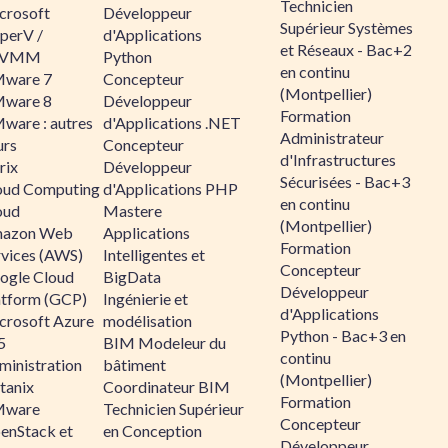
Technicien
crosoft
Développeur
Supérieur Systèmes
perV /
d'Applications
et Réseaux - Bac+2
CVMM
Python
en continu
ware 7
Concepteur
(Montpellier)
ware 8
Développeur
Formation
ware : autres
d'Applications .NET
Administrateur
urs
Concepteur
d'Infrastructures
rix
Développeur
Sécurisées - Bac+3
oud Computing
d'Applications PHP
en continu
oud
Mastere
(Montpellier)
azon Web
Applications
Formation
rvices (AWS)
Intelligentes et
Concepteur
ogle Cloud
BigData
Développeur
atform (GCP)
Ingénierie et
d'Applications
crosoft Azure
modélisation
Python - Bac+3 en
5
BIM Modeleur du
continu
ministration
bâtiment
(Montpellier)
tanix
Coordinateur BIM
Formation
ware
Technicien Supérieur
Concepteur
enStack et
en Conception
Développeur