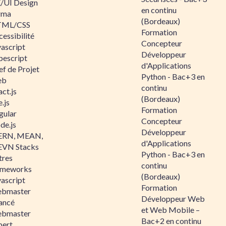
/UI Design
en continu
gma
(Bordeaux)
ML/CSS
Formation
essibilité
Concepteur
vascript
Développeur
pescript
d'Applications
ef de Projet
Python - Bac+3 en
eb
continu
ct.js
(Bordeaux)
.js
Formation
gular
Concepteur
de.js
Développeur
RN, MEAN,
d'Applications
VN Stacks
Python - Bac+3 en
tres
continu
ameworks
(Bordeaux)
vascript
Formation
bmaster
Développeur Web
ancé
et Web Mobile –
bmaster
Bac+2 en continu
pert