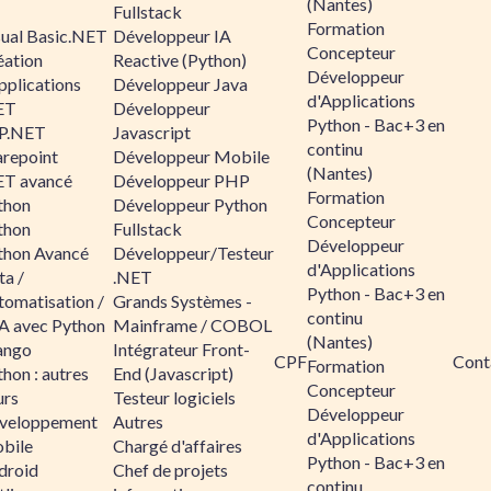
(Nantes)
Fullstack
Formation
sual Basic.NET
Développeur IA
Concepteur
éation
Reactive (Python)
Développeur
pplications
Développeur Java
d'Applications
ET
Développeur
Python - Bac+3 en
P.NET
Javascript
continu
arepoint
Développeur Mobile
(Nantes)
ET avancé
Développeur PHP
Formation
thon
Développeur Python
Concepteur
thon
Fullstack
Développeur
thon Avancé
Développeur/Testeur
d'Applications
ta /
.NET
Python - Bac+3 en
tomatisation /
Grands Systèmes -
continu
A avec Python
Mainframe / COBOL
(Nantes)
ango
Intégrateur Front-
CPF
Cont
Formation
hon : autres
End (Javascript)
Concepteur
urs
Testeur logiciels
Développeur
veloppement
Autres
d'Applications
bile
Chargé d'affaires
Python - Bac+3 en
droid
Chef de projets
continu