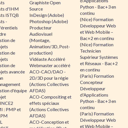
d'Applications
sts
Graphiste Open
Python - Bac+3 en
sts d'IHM
Source
continu
sts ISTQB
InDesign (Adobe)
(Nice) Formation
ts -
Photoshop (Adobe)
Développeur Web
érentiels
Producteur
et Web Mobile –
dre
Audiovisuel
Bac+2 en continu
stion de
(Montage,
(Nice) Formation
jets
Animation/3D, Post-
Technicien
stion de
production)
Supérieur Systèmes
jets
Vidéaste Accéléré
et Réseaux - Bac+2
stion de
Webmaster accéléré
en continu
ojets avancée
ACO-CAO/DAO -
(Paris) Formation
an
2D/3D pour la régie
Concepteur
nagement
(Actions Collectives
Développeur
stion d'équipe
AFDAS)
d'Applications
jet
ACO-Compositing et
Python - Bac+3 en
INCE2
effets spéciaux
continu
I : PMP et
(Actions Collectives
(Paris) Formation
APM
AFDAS)
Développeur Web
IL
ACO-Conception et
et Web Mobile –