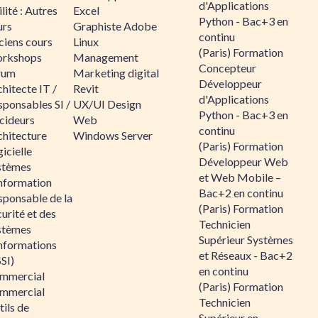
d'Applications
lité : Autres
Excel
Python - Bac+3 en
urs
Graphiste Adobe
continu
ciens cours
Linux
(Paris) Formation
rkshops
Management
Concepteur
rum
Marketing digital
Développeur
hitecte IT /
Revit
d'Applications
sponsables SI /
UX/UI Design
Python - Bac+3 en
cideurs
Web
continu
chitecture
Windows Server
(Paris) Formation
icielle
Développeur Web
stèmes
et Web Mobile –
information
Bac+2 en continu
sponsable de la
(Paris) Formation
urité et des
Technicien
stèmes
Supérieur Systèmes
informations
et Réseaux - Bac+2
SI)
en continu
mmercial
(Paris) Formation
mmercial
Technicien
ils de
Supérieur en