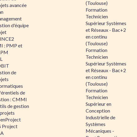
(Toulouse)
ojets avancée
Formation
an
Technicien
nagement
Supérieur Systèmes
stion d'équipe
et Réseaux - Bac+2
jet
en continu
INCE2
(Toulouse)
I : PMP et
Formation
APM
Technicien
IL
Supérieur Systèmes
BIT
et Réseaux - Bac+2
stion de
en continu
jets
(Toulouse)
formatiques
Formation
érentiels de
Technicien
stion : CMMI
Supérieur en
ils de gestion
Conception
projets
Industrielle de
enProject
Systèmes
 Project
Mécaniques -
RA