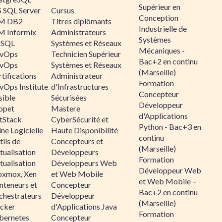
Supérieur en
 SQL Server
Cursus
Conception
M DB2
Titres diplômants
Industrielle de
M Informix
Administrateurs
Systèmes
SQL
Systèmes et Réseaux
Mécaniques -
vOps
Technicien Supérieur
Bac+2 en continu
vOps
Systèmes et Réseaux
(Marseille)
tifications
Administrateur
Formation
vOps Institute
d'Infrastructures
Concepteur
sible
Sécurisées
Développeur
ppet
Mastere
d'Applications
ltStack
CyberSécurité et
Python - Bac+3 en
ne Logicielle
Haute Disponibilité
continu
ils de
Concepteurs et
(Marseille)
tualisation
Développeurs
Formation
tualisation
Développeurs Web
Développeur Web
oxmox, Xen
et Web Mobile
et Web Mobile –
nteneurs et
Concepteur
Bac+2 en continu
chestrateurs
Développeur
(Marseille)
cker
d'Applications Java
Formation
bernetes
Concepteur