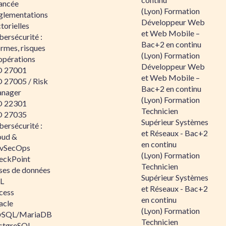
ancée
(Lyon) Formation
glementations
Développeur Web
torielles
et Web Mobile –
ersécurité :
Bac+2 en continu
rmes, risques
(Lyon) Formation
opérations
Développeur Web
O 27001
et Web Mobile –
O 27005 / Risk
Bac+2 en continu
nager
(Lyon) Formation
O 22301
Technicien
O 27035
Supérieur Systèmes
ersécurité :
et Réseaux - Bac+2
oud &
en continu
vSecOps
(Lyon) Formation
eckPoint
Technicien
ses de données
Supérieur Systèmes
L
et Réseaux - Bac+2
cess
en continu
acle
(Lyon) Formation
SQL/MariaDB
Technicien
stgreSQL