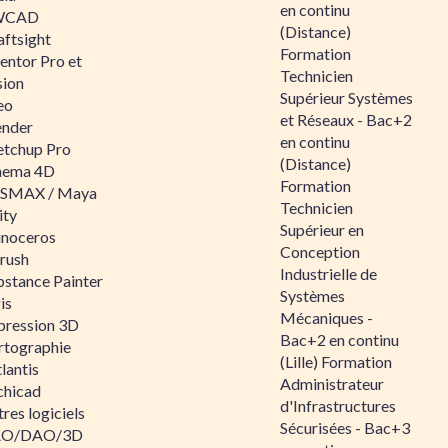
en continu
WCAD
(Distance)
aftsight
Formation
entor Pro et
Technicien
sion
Supérieur Systèmes
eo
et Réseaux - Bac+2
ender
en continu
etchup Pro
(Distance)
nema 4D
Formation
SMAX / Maya
Technicien
ity
Supérieur en
inoceros
Conception
rush
Industrielle de
bstance Painter
Systèmes
is
Mécaniques -
pression 3D
Bac+2 en continu
rtographie
(Lille) Formation
lantis
Administrateur
chicad
d'Infrastructures
res logiciels
Sécurisées - Bac+3
O/DAO/3D