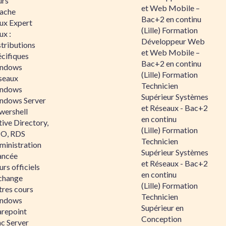
urs
et Web Mobile –
ache
Bac+2 en continu
nux Expert
(Lille) Formation
ux :
Développeur Web
tributions
et Web Mobile –
écifiques
Bac+2 en continu
ndows
(Lille) Formation
seaux
Technicien
ndows
Supérieur Systèmes
ndows Server
et Réseaux - Bac+2
wershell
en continu
ive Directory,
(Lille) Formation
O, RDS
Technicien
ministration
Supérieur Systèmes
ancée
et Réseaux - Bac+2
rs officiels
en continu
change
(Lille) Formation
tres cours
Technicien
ndows
Supérieur en
arepoint
Conception
nc Server