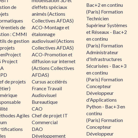
BIT
modélisation 3D et
Bac+2 en continu
stion de
d’effets spéciaux
(Paris) Formation
jets
animés (Actions
Technicien
formatiques
Collectives AFDAS)
Supérieur Systèmes
érentiels de
ACO-Montage et
et Réseaux - Bac+2
stion : CMMI
étalonnage
en continu
ils de gestion
audiovisuel (Actions
(Paris) Formation
projets
Collectives AFDAS)
Administrateur
enProject
ACO-Promotion et
d'Infrastructures
 Project
diffusion sur internet
Sécurisées - Bac+3
RA
(Actions Collectives
en continu
GPD
AFDAS)
(Paris) Formation
f de projets
Cursus accélérés
Concepteur
tier)
France Travail
Développeur
mérique
Audiovisuel
d'Applications
sponsable
Bureautique
Python - Bac+3 en
lité
CAO
continu
thodes Agiles
Chef de projet IT
(Paris) Formation
rum
Commercial
Concepteur
tifications
DAO
Développeur
les
Développement