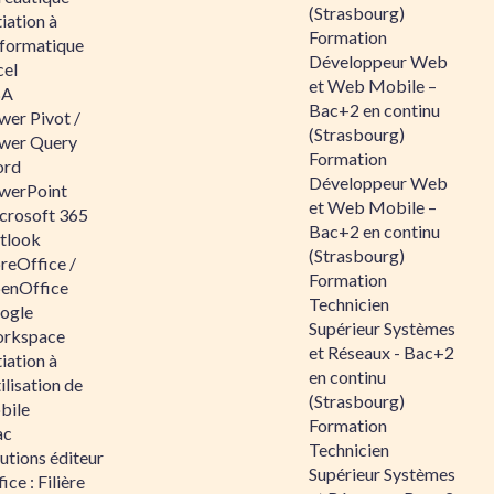
(Strasbourg)
tiation à
Formation
nformatique
Développeur Web
cel
et Web Mobile –
BA
Bac+2 en continu
wer Pivot /
(Strasbourg)
wer Query
Formation
rd
Développeur Web
werPoint
et Web Mobile –
crosoft 365
Bac+2 en continu
tlook
(Strasbourg)
reOffice /
Formation
enOffice
Technicien
ogle
Supérieur Systèmes
rkspace
et Réseaux - Bac+2
tiation à
en continu
tilisation de
(Strasbourg)
bile
Formation
ac
Technicien
utions éditeur
Supérieur Systèmes
ice : Filière