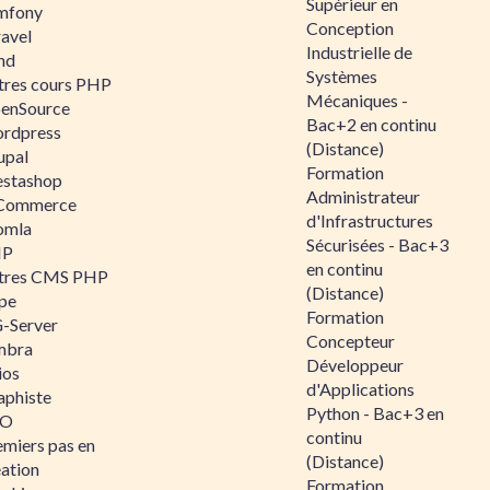
Supérieur en
mfony
Conception
ravel
Industrielle de
nd
Systèmes
tres cours PHP
Mécaniques -
enSource
Bac+2 en continu
rdpress
(Distance)
upal
Formation
estashop
Administrateur
Commerce
d'Infrastructures
omla
Sécurisées - Bac+3
IP
en continu
tres CMS PHP
(Distance)
pe
Formation
-Server
Concepteur
mbra
Développeur
ios
d'Applications
aphiste
Python - Bac+3 en
AO
continu
emiers pas en
(Distance)
éation
Formation