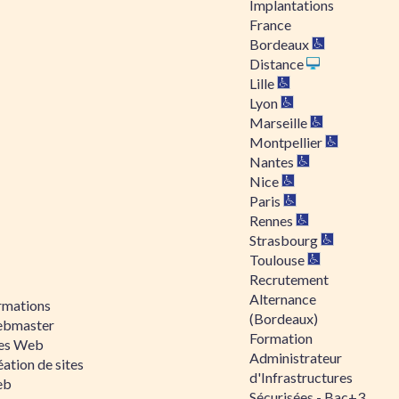
Implantations
France
Bordeaux
Distance
Lille
Lyon
Marseille
Montpellier
Nantes
Nice
Paris
Rennes
Strasbourg
Toulouse
Recrutement
Alternance
rmations
(Bordeaux)
bmaster
Formation
tes Web
Administrateur
ation de sites
d'Infrastructures
eb
Sécurisées - Bac+3