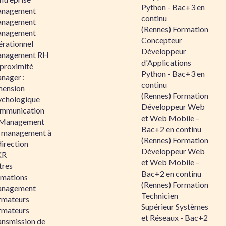
Python - Bac+3 en
nagement
continu
nagement
(Rennes) Formation
nagement
Concepteur
érationnel
Développeur
nagement RH
d'Applications
 proximité
Python - Bac+3 en
nager :
continu
mension
(Rennes) Formation
ychologique
Développeur Web
mmunication
et Web Mobile –
 Management
Bac+2 en continu
 management à
(Rennes) Formation
direction
Développeur Web
KR
et Web Mobile –
tres
Bac+2 en continu
rmations
(Rennes) Formation
nagement
Technicien
rmateurs
Supérieur Systèmes
rmateurs
et Réseaux - Bac+2
ansmission de