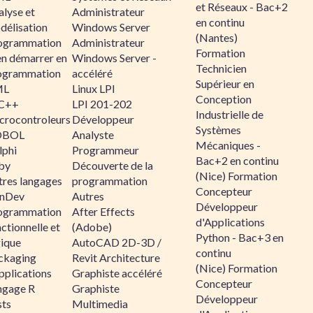
et Réseaux - Bac+2
alyse et
Administrateur
en continu
délisation
Windows Server
(Nantes)
ogrammation
Administrateur
Formation
en démarrer en
Windows Server -
Technicien
ogrammation
accéléré
Supérieur en
ML
Linux LPI
Conception
C++
LPI 201-202
Industrielle de
crocontroleurs
Développeur
Systèmes
OBOL
Analyste
Mécaniques -
lphi
Programmeur
Bac+2 en continu
by
Découverte de la
(Nice) Formation
tres langages
programmation
Concepteur
nDev
Autres
Développeur
ogrammation
After Effects
d'Applications
ctionnelle et
(Adobe)
Python - Bac+3 en
gique
AutoCAD 2D-3D /
continu
ckaging
Revit Architecture
(Nice) Formation
pplications
Graphiste accéléré
Concepteur
ngage R
Graphiste
Développeur
sts
Multimedia