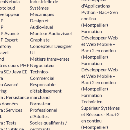
enNebula
Industrielle de
d'Applications
xtcloud
Systèmes
Python - Bac+3 en
veloppeur
Mécaniques
continu
HP
Design et
(Montpellier)
HP
Audiovisuel
Formation
P Avancé
Monteur Audiovisuel
Développeur Web
P Expert
Graphiste
et Web Mobile –
mfony
Concepteur Designer
Bac+2 en continu
ravel
UI
(Montpellier)
nd
Métiers transverses
Formation
tres cours PHP
Négociateur
Développeur Web
a SE / Java EE
Technico-
et Web Mobile –
va
Commercial
Bac+2 en continu
va Avancé
Responsable
(Montpellier)
ring
d'établissement
Formation
a : Persistance
marchand
Technicien
s données
Formateur
Supérieur Systèmes
a : Services
Professionnel
et Réseaux - Bac+2
b
d'Adultes
en continu
a : Tests
Socles qualifiants /
(Montpellier)
a : Outils de
certifiants