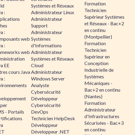
Formation
ld
Systèmes et Réseaux
Technicien
a :
Administrateur Linux
Supérieur Systèmes
plications
Administrateur
et Réseaux - Bac+2
ches
Support
en continu
a :
Administrateur
(Montpellier)
mposants web
Systèmes
Formation
a :
d'Informations
Technicien
ameworks web
Administrateur
Supérieur en
ministration
Systèmes et Réseaux
Conception
va EE
Cloud
Industrielle de
tres cours Java
Administrateur
Systèmes
a :
Windows Server
Mécaniques -
vironnements
Analyste
Bac+2 en continu
Cybersécurité
(Nantes)
veloppement
Développeur
Formation
sper
Cybersécurité
Administrateur
S - Portails
DevOps
d'Infrastructures
tifications
Technicien HelpDesk
Sécurisées - Bac+3
va
Développeur
en continu
ET
Développeur .NET