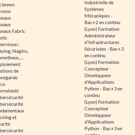
Industrielle de
ciennes
Systèmes
rsions
Mécaniques -
seaux
Bac+2 en continu
seaux
(Lyon) Formation
seaux Fabric
Administrateur
stic
d'Infrastructures
ervision :
Sécurisées - Bac+3
aylog, Nagios,
en continu
metheus, ...
(Lyon) Formation
ploiement
Concepteur
utions de
Développeur
uvegarde
d'Applications
sco
Python - Bac+3 en
ormshield
continu
bersécurité
(Lyon) Formation
bersécurité
Concepteur
ndamentaux
Développeur
cking et
d'Applications
urité
Python - Bac+3 en
bersécurité
continu