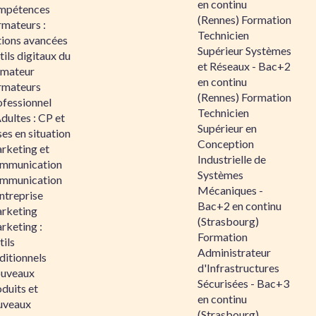
en continu
mpétences
(Rennes) Formation
rmateurs :
Technicien
tions avancées
Supérieur Systèmes
ils digitaux du
et Réseaux - Bac+2
rmateur
en continu
rmateurs
(Rennes) Formation
ofessionnel
Technicien
dultes : CP et
Supérieur en
es en situation
Conception
rketing et
Industrielle de
mmunication
Systèmes
mmunication
Mécaniques -
ntreprise
Bac+2 en continu
rketing
(Strasbourg)
rketing :
Formation
ils
Administrateur
ditionnels
d'Infrastructures
uveaux
Sécurisées - Bac+3
duits et
en continu
uveaux
(Strasbourg)