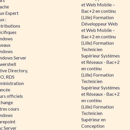
urs
et Web Mobile –
ache
Bac+2 en continu
nux Expert
(Lille) Formation
ux :
Développeur Web
tributions
et Web Mobile –
écifiques
Bac+2 en continu
ndows
(Lille) Formation
seaux
Technicien
ndows
Supérieur Systèmes
ndows Server
et Réseaux - Bac+2
wershell
en continu
ive Directory,
(Lille) Formation
O, RDS
Technicien
ministration
Supérieur Systèmes
ancée
et Réseaux - Bac+2
rs officiels
en continu
change
(Lille) Formation
tres cours
Technicien
ndows
Supérieur en
arepoint
Conception
nc Server