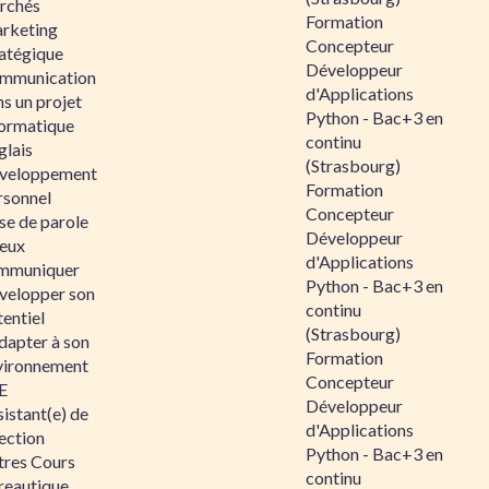
rchés
Formation
rketing
Concepteur
ratégique
Développeur
mmunication
d'Applications
s un projet
Python - Bac+3 en
formatique
continu
glais
(Strasbourg)
veloppement
Formation
rsonnel
Concepteur
se de parole
Développeur
eux
d'Applications
mmuniquer
Python - Bac+3 en
velopper son
continu
entiel
(Strasbourg)
dapter à son
Formation
vironnement
Concepteur
E
Développeur
istant(e) de
d'Applications
ection
Python - Bac+3 en
tres Cours
continu
reautique