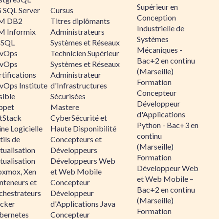
Supérieur en
 SQL Server
Cursus
Conception
M DB2
Titres diplômants
Industrielle de
M Informix
Administrateurs
Systèmes
SQL
Systèmes et Réseaux
Mécaniques -
vOps
Technicien Supérieur
Bac+2 en continu
vOps
Systèmes et Réseaux
(Marseille)
tifications
Administrateur
Formation
vOps Institute
d'Infrastructures
Concepteur
sible
Sécurisées
Développeur
ppet
Mastere
d'Applications
ltStack
CyberSécurité et
Python - Bac+3 en
ne Logicielle
Haute Disponibilité
continu
ils de
Concepteurs et
(Marseille)
tualisation
Développeurs
Formation
tualisation
Développeurs Web
Développeur Web
oxmox, Xen
et Web Mobile
et Web Mobile –
nteneurs et
Concepteur
Bac+2 en continu
chestrateurs
Développeur
(Marseille)
cker
d'Applications Java
Formation
bernetes
Concepteur