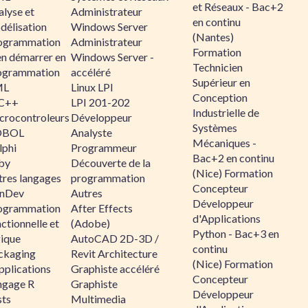
et Réseaux - Bac+2
alyse et
Administrateur
en continu
délisation
Windows Server
(Nantes)
ogrammation
Administrateur
Formation
en démarrer en
Windows Server -
Technicien
ogrammation
accéléré
Supérieur en
ML
Linux LPI
Conception
C++
LPI 201-202
Industrielle de
crocontroleurs
Développeur
Systèmes
OBOL
Analyste
Mécaniques -
lphi
Programmeur
Bac+2 en continu
by
Découverte de la
(Nice) Formation
tres langages
programmation
Concepteur
nDev
Autres
Développeur
ogrammation
After Effects
d'Applications
ctionnelle et
(Adobe)
Python - Bac+3 en
gique
AutoCAD 2D-3D /
continu
ckaging
Revit Architecture
(Nice) Formation
pplications
Graphiste accéléré
Concepteur
ngage R
Graphiste
Développeur
sts
Multimedia