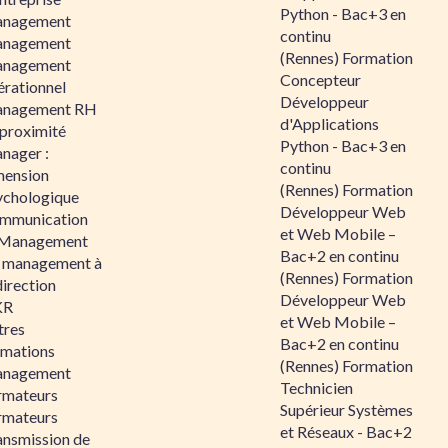
Python - Bac+3 en
nagement
continu
nagement
(Rennes) Formation
nagement
Concepteur
érationnel
Développeur
nagement RH
d'Applications
 proximité
Python - Bac+3 en
nager :
continu
mension
(Rennes) Formation
ychologique
Développeur Web
mmunication
et Web Mobile –
 Management
Bac+2 en continu
 management à
(Rennes) Formation
direction
Développeur Web
KR
et Web Mobile –
tres
Bac+2 en continu
rmations
(Rennes) Formation
nagement
Technicien
rmateurs
Supérieur Systèmes
rmateurs
et Réseaux - Bac+2
ansmission de