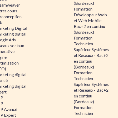
(Bordeaux)
eamweaver
Formation
tres cours
Développeur Web
oconception
et Web Mobile –
b
Bac+2 en continu
rketing Digital
(Bordeaux)
rketing digital
Formation
ogle Ads
Technicien
seaux sociaux
Supérieur Systèmes
nerative
et Réseaux - Bac+2
gine
en continu
timization
(Bordeaux)
EO)
Formation
rketing digital
Technicien
ancé
Supérieur Systèmes
rketing digital
et Réseaux - Bac+2
pert
en continu
HP
(Bordeaux)
HP
Formation
P Avancé
Technicien
P Expert