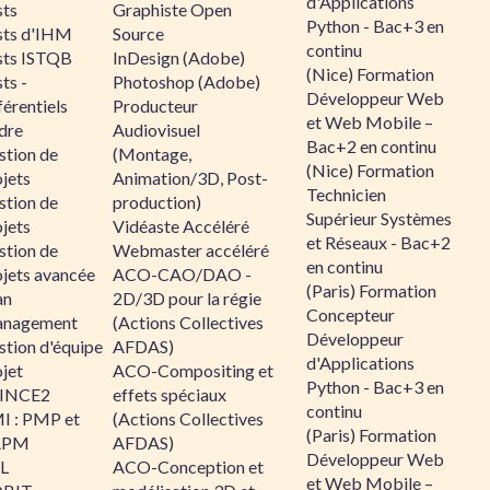
d'Applications
sts
Graphiste Open
Python - Bac+3 en
sts d'IHM
Source
continu
sts ISTQB
InDesign (Adobe)
(Nice) Formation
ts -
Photoshop (Adobe)
Développeur Web
érentiels
Producteur
et Web Mobile –
dre
Audiovisuel
Bac+2 en continu
stion de
(Montage,
(Nice) Formation
jets
Animation/3D, Post-
Technicien
stion de
production)
Supérieur Systèmes
jets
Vidéaste Accéléré
et Réseaux - Bac+2
stion de
Webmaster accéléré
en continu
ojets avancée
ACO-CAO/DAO -
(Paris) Formation
an
2D/3D pour la régie
Concepteur
nagement
(Actions Collectives
Développeur
stion d'équipe
AFDAS)
d'Applications
jet
ACO-Compositing et
Python - Bac+3 en
INCE2
effets spéciaux
continu
I : PMP et
(Actions Collectives
(Paris) Formation
APM
AFDAS)
Développeur Web
IL
ACO-Conception et
et Web Mobile –