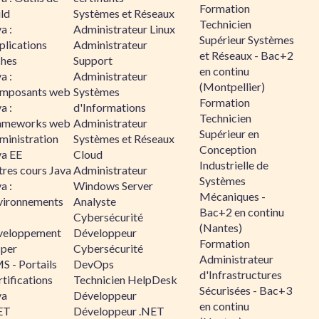
Formation
ld
Systèmes et Réseaux
Technicien
a :
Administrateur Linux
Supérieur Systèmes
plications
Administrateur
et Réseaux - Bac+2
ches
Support
en continu
a :
Administrateur
(Montpellier)
mposants web
Systèmes
Formation
a :
d'Informations
Technicien
ameworks web
Administrateur
Supérieur en
ministration
Systèmes et Réseaux
Conception
va EE
Cloud
Industrielle de
tres cours Java
Administrateur
Systèmes
a :
Windows Server
Mécaniques -
vironnements
Analyste
Bac+2 en continu
Cybersécurité
(Nantes)
veloppement
Développeur
Formation
sper
Cybersécurité
Administrateur
S - Portails
DevOps
d'Infrastructures
tifications
Technicien HelpDesk
Sécurisées - Bac+3
va
Développeur
en continu
ET
Développeur .NET