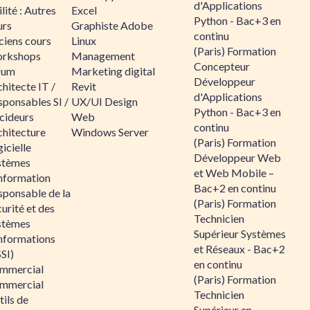
d'Applications
lité : Autres
Excel
Python - Bac+3 en
urs
Graphiste Adobe
continu
ciens cours
Linux
(Paris) Formation
rkshops
Management
Concepteur
rum
Marketing digital
Développeur
hitecte IT /
Revit
d'Applications
sponsables SI /
UX/UI Design
Python - Bac+3 en
cideurs
Web
continu
chitecture
Windows Server
(Paris) Formation
icielle
Développeur Web
stèmes
et Web Mobile –
information
Bac+2 en continu
sponsable de la
(Paris) Formation
urité et des
Technicien
stèmes
Supérieur Systèmes
informations
et Réseaux - Bac+2
SI)
en continu
mmercial
(Paris) Formation
mmercial
Technicien
ils de
Supérieur en