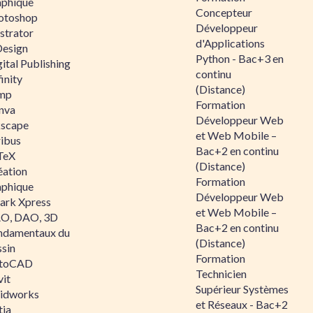
aphique
Concepteur
otoshop
Développeur
ustrator
d'Applications
Design
Python - Bac+3 en
ital Publishing
continu
inity
(Distance)
mp
Formation
nva
Développeur Web
kscape
et Web Mobile –
ribus
Bac+2 en continu
TeX
(Distance)
éation
Formation
aphique
Développeur Web
ark Xpress
et Web Mobile –
O, DAO, 3D
Bac+2 en continu
ndamentaux du
(Distance)
ssin
Formation
toCAD
Technicien
vit
Supérieur Systèmes
lidworks
et Réseaux - Bac+2
tia