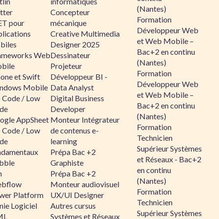
lin
informatiques
(Nantes)
tter
Concepteur
Formation
ET pour
mécanique
Développeur Web
lications
Creative Multimedia
et Web Mobile –
biles
Designer 2025
Bac+2 en continu
ameworks Web
Dessinateur
(Nantes)
bile
Projeteur
Formation
one et Swift
Développeur BI -
Développeur Web
ndows Mobile
Data Analyst
et Web Mobile –
 Code / Low
Digital Business
Bac+2 en continu
de
Developer
(Nantes)
ogle AppSheet
Monteur Intégrateur
Formation
 Code / Low
de contenus e-
Technicien
de
learning
Supérieur Systèmes
ndamentaux
Prépa Bac +2
et Réseaux - Bac+2
bble
Graphiste
en continu
n
Prépa Bac +2
(Nantes)
bflow
Monteur audiovisuel
Formation
wer Platform
UX/UI Designer
Technicien
ie Logiciel
Autres cursus
Supérieur Systèmes
ML
Systèmes et Réseaux