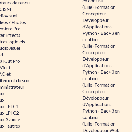
en continu
teurs de rendu
(Lille) Formation
CISM
Concepteur
diovisuel
Développeur
déos / Photos
d'Applications
emiere Pro
Python - Bac+3 en
er Effects
continu
res logiciels
(Lille) Formation
udiovisuel
Concepteur
id
Développeur
al Cut Pro
d'Applications
Vinci
Python - Bac+3 en
O et
continu
aitement du son
(Lille) Formation
ministrateur
Concepteur
nux
Développeur
nux
d'Applications
nux LPI C1
Python - Bac+3 en
nux LPI C2
continu
nux Avancé
(Lille) Formation
ux : autres
Développeur Web