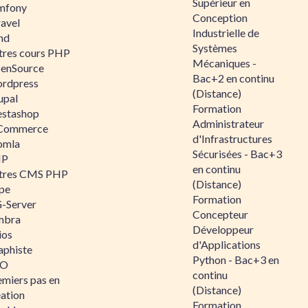
Supérieur en
mfony
Conception
ravel
Industrielle de
nd
Systèmes
tres cours PHP
Mécaniques -
enSource
Bac+2 en continu
rdpress
(Distance)
upal
Formation
estashop
Administrateur
Commerce
d'Infrastructures
omla
Sécurisées - Bac+3
IP
en continu
tres CMS PHP
(Distance)
pe
Formation
-Server
Concepteur
mbra
Développeur
ios
d'Applications
aphiste
Python - Bac+3 en
AO
continu
emiers pas en
(Distance)
éation
Formation