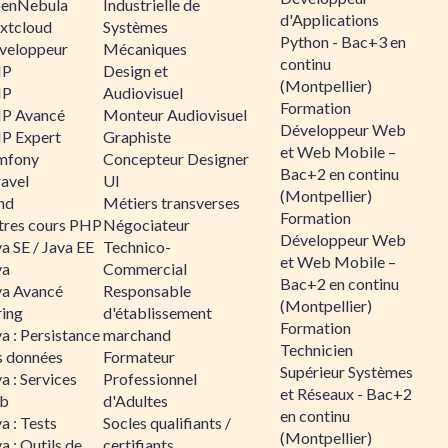
enNebula
Industrielle de
d'Applications
xtcloud
Systèmes
Python - Bac+3 en
veloppeur
Mécaniques
continu
HP
Design et
(Montpellier)
HP
Audiovisuel
Formation
P Avancé
Monteur Audiovisuel
Développeur Web
P Expert
Graphiste
et Web Mobile –
mfony
Concepteur Designer
Bac+2 en continu
ravel
UI
(Montpellier)
nd
Métiers transverses
Formation
tres cours PHP
Négociateur
Développeur Web
a SE / Java EE
Technico-
et Web Mobile –
va
Commercial
Bac+2 en continu
va Avancé
Responsable
(Montpellier)
ring
d'établissement
Formation
a : Persistance
marchand
Technicien
s données
Formateur
Supérieur Systèmes
a : Services
Professionnel
et Réseaux - Bac+2
b
d'Adultes
en continu
a : Tests
Socles qualifiants /
(Montpellier)
a : Outils de
certifiants