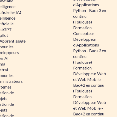
owflake
d'Applications
elligence
Python - Bac+3 en
ificielle (IA)
continu
elligence
(Toulouse)
ificielle
Formation
atGPT
Concepteur
pilot
Développeur
 Apprentissage
d'Applications
pour les
Python - Bac+3 en
veloppeurs
continu
enAI
(Toulouse)
ama
Formation
stral
Développeur Web
pour les
et Web Mobile –
ministrateurs
Bac+2 en continu
stèmes
(Toulouse)
stion de
Formation
jets
Développeur Web
stion de
et Web Mobile –
jets
Bac+2 en continu
stion de