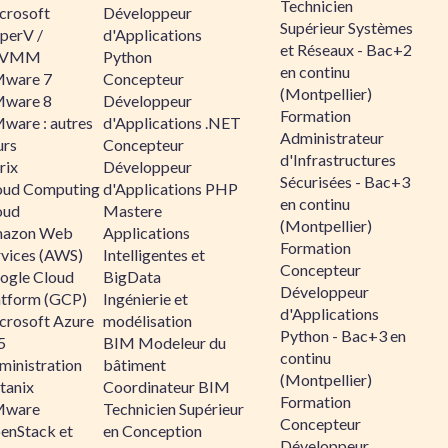
Technicien
crosoft
Développeur
Supérieur Systèmes
perV /
d'Applications
et Réseaux - Bac+2
CVMM
Python
en continu
ware 7
Concepteur
(Montpellier)
ware 8
Développeur
Formation
ware : autres
d'Applications .NET
Administrateur
urs
Concepteur
d'Infrastructures
rix
Développeur
Sécurisées - Bac+3
oud Computing
d'Applications PHP
en continu
oud
Mastere
(Montpellier)
azon Web
Applications
Formation
rvices (AWS)
Intelligentes et
Concepteur
ogle Cloud
BigData
Développeur
atform (GCP)
Ingénierie et
d'Applications
crosoft Azure
modélisation
Python - Bac+3 en
5
BIM Modeleur du
continu
ministration
bâtiment
(Montpellier)
tanix
Coordinateur BIM
Formation
ware
Technicien Supérieur
Concepteur
enStack et
en Conception
Développeur