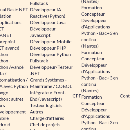
(Nantes)
Fullstack
Formation
sual Basic.NET
Développeur IA
Concepteur
éation
Reactive (Python)
Développeur
pplications
Développeur Java
d'Applications
ET
Développeur
Python - Bac+3 en
P.NET
Javascript
continu
arepoint
Développeur Mobile
(Nantes)
ET avancé
Développeur PHP
Formation
thon
Développeur Python
Concepteur
thon
Fullstack
Développeur
thon Avancé
Développeur/Testeur
d'Applications
ta /
.NET
Python - Bac+3 en
tomatisation /
Grands Systèmes -
continu
A avec Python
Mainframe / COBOL
(Nantes)
ango
Intégrateur Front-
CPF
Cont
Formation
hon : autres
End (Javascript)
Concepteur
urs
Testeur logiciels
Développeur
veloppement
Autres
d'Applications
bile
Chargé d'affaires
Python - Bac+3 en
droid
Chef de projets
continu