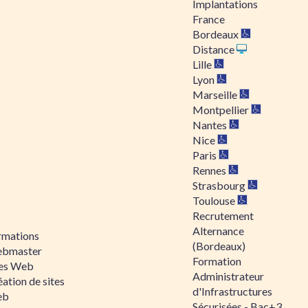
Implantations
France
Bordeaux
Distance
Lille
Lyon
Marseille
Montpellier
Nantes
Nice
Paris
Rennes
Strasbourg
Toulouse
Recrutement
Alternance
rmations
(Bordeaux)
bmaster
Formation
tes Web
Administrateur
ation de sites
d'Infrastructures
eb
Sécurisées - Bac+3