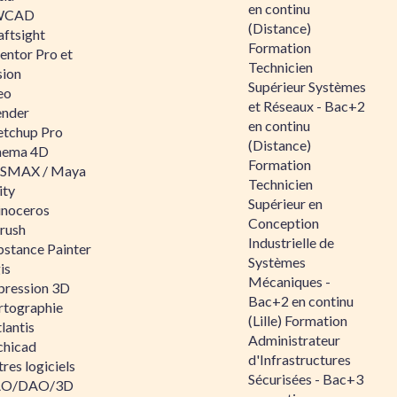
en continu
WCAD
(Distance)
aftsight
Formation
entor Pro et
Technicien
sion
Supérieur Systèmes
eo
et Réseaux - Bac+2
ender
en continu
etchup Pro
(Distance)
nema 4D
Formation
SMAX / Maya
Technicien
ity
Supérieur en
inoceros
Conception
rush
Industrielle de
bstance Painter
Systèmes
is
Mécaniques -
pression 3D
Bac+2 en continu
rtographie
(Lille) Formation
lantis
Administrateur
chicad
d'Infrastructures
res logiciels
Sécurisées - Bac+3
O/DAO/3D