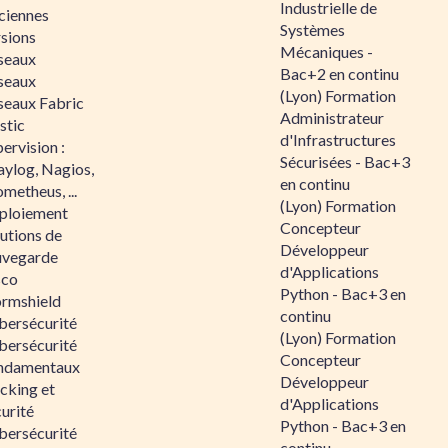
Industrielle de
ciennes
Systèmes
rsions
Mécaniques -
seaux
Bac+2 en continu
seaux
(Lyon) Formation
seaux Fabric
Administrateur
stic
d'Infrastructures
ervision :
Sécurisées - Bac+3
aylog, Nagios,
en continu
metheus, ...
(Lyon) Formation
ploiement
Concepteur
utions de
Développeur
uvegarde
d'Applications
sco
Python - Bac+3 en
ormshield
continu
bersécurité
(Lyon) Formation
bersécurité
Concepteur
ndamentaux
Développeur
cking et
d'Applications
urité
Python - Bac+3 en
bersécurité
continu