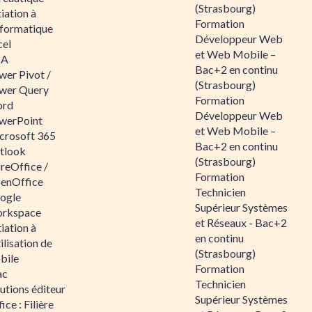
(Strasbourg)
tiation à
Formation
nformatique
Développeur Web
cel
et Web Mobile –
BA
Bac+2 en continu
wer Pivot /
(Strasbourg)
wer Query
Formation
rd
Développeur Web
werPoint
et Web Mobile –
crosoft 365
Bac+2 en continu
tlook
(Strasbourg)
reOffice /
Formation
enOffice
Technicien
ogle
Supérieur Systèmes
rkspace
et Réseaux - Bac+2
tiation à
en continu
tilisation de
(Strasbourg)
bile
Formation
ac
Technicien
utions éditeur
Supérieur Systèmes
ice : Filière