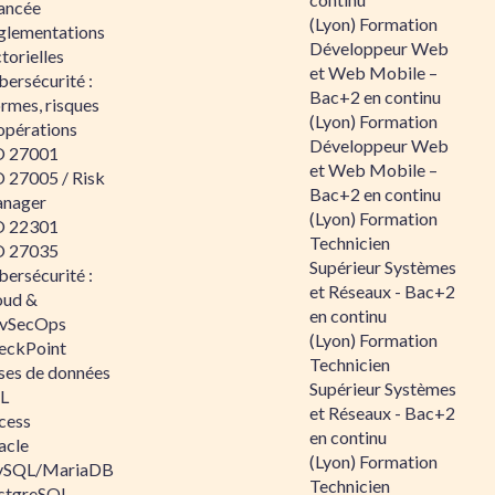
ancée
(Lyon) Formation
glementations
Développeur Web
torielles
et Web Mobile –
ersécurité :
Bac+2 en continu
rmes, risques
(Lyon) Formation
opérations
Développeur Web
O 27001
et Web Mobile –
O 27005 / Risk
Bac+2 en continu
nager
(Lyon) Formation
O 22301
Technicien
O 27035
Supérieur Systèmes
ersécurité :
et Réseaux - Bac+2
oud &
en continu
vSecOps
(Lyon) Formation
eckPoint
Technicien
ses de données
Supérieur Systèmes
L
et Réseaux - Bac+2
cess
en continu
acle
(Lyon) Formation
SQL/MariaDB
Technicien
stgreSQL