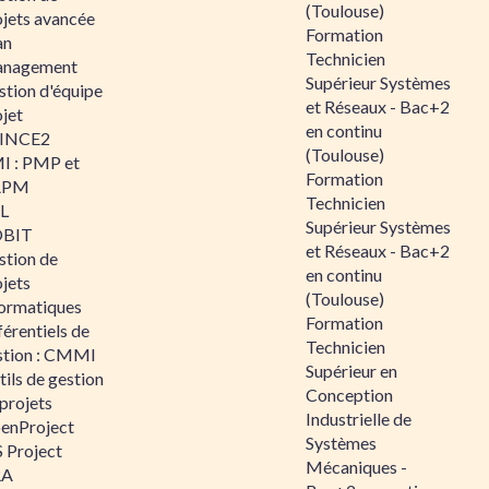
(Toulouse)
ojets avancée
Formation
an
Technicien
nagement
Supérieur Systèmes
stion d'équipe
et Réseaux - Bac+2
jet
en continu
INCE2
(Toulouse)
I : PMP et
Formation
APM
Technicien
IL
Supérieur Systèmes
BIT
et Réseaux - Bac+2
stion de
en continu
jets
(Toulouse)
formatiques
Formation
érentiels de
Technicien
stion : CMMI
Supérieur en
ils de gestion
Conception
projets
Industrielle de
enProject
Systèmes
 Project
Mécaniques -
RA