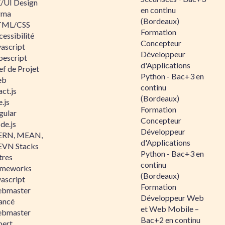
/UI Design
en continu
gma
(Bordeaux)
ML/CSS
Formation
essibilité
Concepteur
vascript
Développeur
pescript
d'Applications
ef de Projet
Python - Bac+3 en
eb
continu
ct.js
(Bordeaux)
.js
Formation
gular
Concepteur
de.js
Développeur
RN, MEAN,
d'Applications
VN Stacks
Python - Bac+3 en
tres
continu
ameworks
(Bordeaux)
vascript
Formation
bmaster
Développeur Web
ancé
et Web Mobile –
bmaster
Bac+2 en continu
pert