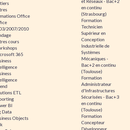
et Réseaux - Bac+2
tiers
en continu
tres
(Strasbourg)
rmations Office
Formation
fice
Technicien
03/2007/2010
Supérieur en
ndage
Conception
tres cours
Industrielle de
rkshops
Systèmes
crosoft 365
Mécaniques -
siness
Bac+2 en continu
elligence
(Toulouse)
siness
Formation
elligence
Administrateur
lend
d'Infrastructures
lutions ETL
Sécurisées - Bac+3
porting
en continu
wer BI
(Toulouse)
g Data
Formation
siness Objects
Concepteur
ik
Développeur