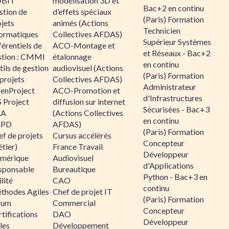
BIT
modélisation 3D et
Bac+2 en continu
stion de
d’effets spéciaux
(Paris) Formation
jets
animés (Actions
Technicien
formatiques
Collectives AFDAS)
Supérieur Systèmes
érentiels de
ACO-Montage et
et Réseaux - Bac+2
stion : CMMI
étalonnage
en continu
ils de gestion
audiovisuel (Actions
(Paris) Formation
projets
Collectives AFDAS)
Administrateur
enProject
ACO-Promotion et
d'Infrastructures
 Project
diffusion sur internet
Sécurisées - Bac+3
RA
(Actions Collectives
en continu
GPD
AFDAS)
(Paris) Formation
f de projets
Cursus accélérés
Concepteur
tier)
France Travail
Développeur
mérique
Audiovisuel
d'Applications
sponsable
Bureautique
Python - Bac+3 en
lité
CAO
continu
thodes Agiles
Chef de projet IT
(Paris) Formation
rum
Commercial
Concepteur
tifications
DAO
Développeur
les
Développement