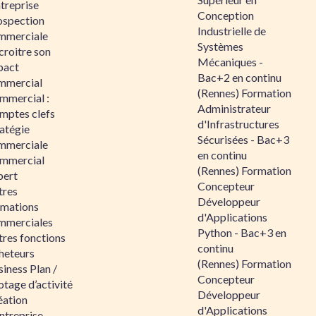
ntreprise
Conception
ospection
Industrielle de
mmerciale
Systèmes
croitre son
Mécaniques -
pact
Bac+2 en continu
mmercial
(Rennes) Formation
mmercial :
Administrateur
mptes clefs
d'Infrastructures
atégie
Sécurisées - Bac+3
mmerciale
en continu
mmercial
(Rennes) Formation
pert
Concepteur
tres
Développeur
rmations
d'Applications
mmerciales
Python - Bac+3 en
tres fonctions
continu
heteurs
(Rennes) Formation
iness Plan /
Concepteur
otage d’activité
Développeur
éation
d'Applications
ntreprise