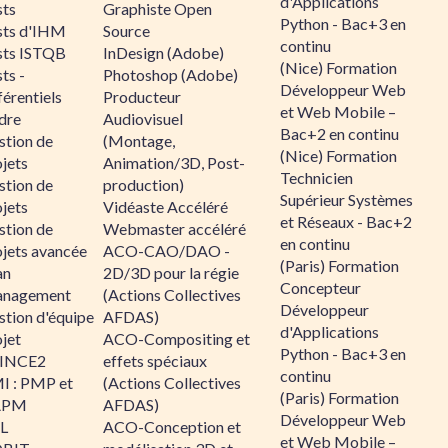
d'Applications
sts
Graphiste Open
Python - Bac+3 en
sts d'IHM
Source
continu
sts ISTQB
InDesign (Adobe)
(Nice) Formation
ts -
Photoshop (Adobe)
Développeur Web
érentiels
Producteur
et Web Mobile –
dre
Audiovisuel
Bac+2 en continu
stion de
(Montage,
(Nice) Formation
jets
Animation/3D, Post-
Technicien
stion de
production)
Supérieur Systèmes
jets
Vidéaste Accéléré
et Réseaux - Bac+2
stion de
Webmaster accéléré
en continu
ojets avancée
ACO-CAO/DAO -
(Paris) Formation
an
2D/3D pour la régie
Concepteur
nagement
(Actions Collectives
Développeur
stion d'équipe
AFDAS)
d'Applications
jet
ACO-Compositing et
Python - Bac+3 en
INCE2
effets spéciaux
continu
I : PMP et
(Actions Collectives
(Paris) Formation
APM
AFDAS)
Développeur Web
IL
ACO-Conception et
et Web Mobile –