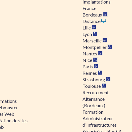
Implantations
France
Bordeaux
Distance
Lille
Lyon
Marseille
Montpellier
Nantes
Nice
Paris
Rennes
Strasbourg
Toulouse
Recrutement
Alternance
rmations
(Bordeaux)
bmaster
Formation
tes Web
Administrateur
ation de sites
d'Infrastructures
eb
Sécurisées - Bac+3