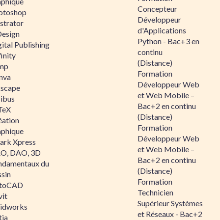
aphique
Concepteur
otoshop
Développeur
ustrator
d'Applications
Design
Python - Bac+3 en
ital Publishing
continu
inity
(Distance)
mp
Formation
nva
Développeur Web
kscape
et Web Mobile –
ribus
Bac+2 en continu
TeX
(Distance)
éation
Formation
aphique
Développeur Web
ark Xpress
et Web Mobile –
O, DAO, 3D
Bac+2 en continu
ndamentaux du
(Distance)
ssin
Formation
toCAD
Technicien
vit
Supérieur Systèmes
lidworks
et Réseaux - Bac+2
tia