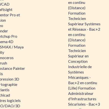
en continu
WCAD
(Distance)
aftsight
Formation
entor Pro et
Technicien
sion
Supérieur Systèmes
eo
et Réseaux - Bac+2
ender
en continu
etchup Pro
(Distance)
nema 4D
Formation
SMAX / Maya
Technicien
ity
Supérieur en
inoceros
Conception
rush
Industrielle de
bstance Painter
Systèmes
is
Mécaniques -
pression 3D
Bac+2 en continu
rtographie
(Lille) Formation
lantis
Administrateur
chicad
d'Infrastructures
res logiciels
Sécurisées - Bac+3
O/DAO/3D