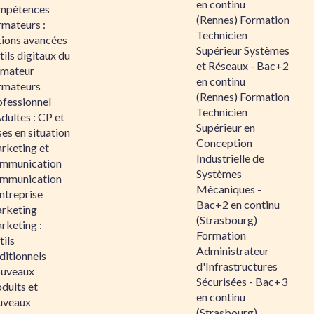
en continu
mpétences
(Rennes) Formation
rmateurs :
Technicien
tions avancées
Supérieur Systèmes
ils digitaux du
et Réseaux - Bac+2
rmateur
en continu
rmateurs
(Rennes) Formation
ofessionnel
Technicien
dultes : CP et
Supérieur en
es en situation
Conception
rketing et
Industrielle de
mmunication
Systèmes
mmunication
Mécaniques -
ntreprise
Bac+2 en continu
rketing
(Strasbourg)
rketing :
Formation
ils
Administrateur
ditionnels
d'Infrastructures
uveaux
Sécurisées - Bac+3
duits et
en continu
uveaux
(Strasbourg)