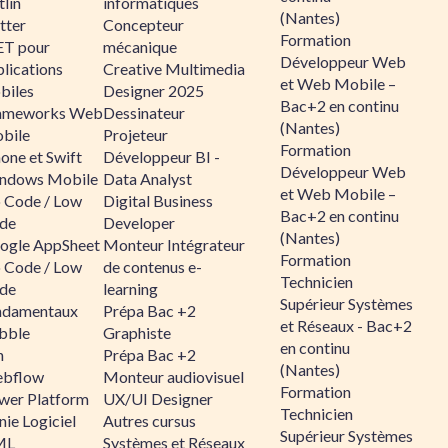
lin
informatiques
(Nantes)
tter
Concepteur
Formation
ET pour
mécanique
Développeur Web
lications
Creative Multimedia
et Web Mobile –
biles
Designer 2025
Bac+2 en continu
ameworks Web
Dessinateur
(Nantes)
bile
Projeteur
Formation
one et Swift
Développeur BI -
Développeur Web
ndows Mobile
Data Analyst
et Web Mobile –
 Code / Low
Digital Business
Bac+2 en continu
de
Developer
(Nantes)
ogle AppSheet
Monteur Intégrateur
Formation
 Code / Low
de contenus e-
Technicien
de
learning
Supérieur Systèmes
ndamentaux
Prépa Bac +2
et Réseaux - Bac+2
bble
Graphiste
en continu
n
Prépa Bac +2
(Nantes)
bflow
Monteur audiovisuel
Formation
wer Platform
UX/UI Designer
Technicien
ie Logiciel
Autres cursus
Supérieur Systèmes
ML
Systèmes et Réseaux