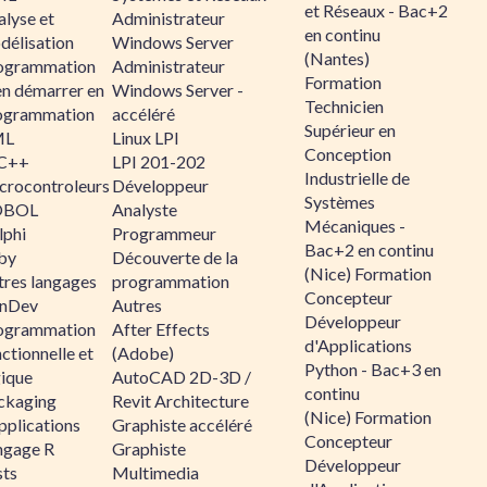
et Réseaux - Bac+2
alyse et
Administrateur
en continu
délisation
Windows Server
(Nantes)
ogrammation
Administrateur
Formation
en démarrer en
Windows Server -
Technicien
ogrammation
accéléré
Supérieur en
ML
Linux LPI
Conception
C++
LPI 201-202
Industrielle de
crocontroleurs
Développeur
Systèmes
OBOL
Analyste
Mécaniques -
lphi
Programmeur
Bac+2 en continu
by
Découverte de la
(Nice) Formation
tres langages
programmation
Concepteur
nDev
Autres
Développeur
ogrammation
After Effects
d'Applications
ctionnelle et
(Adobe)
Python - Bac+3 en
gique
AutoCAD 2D-3D /
continu
ckaging
Revit Architecture
(Nice) Formation
pplications
Graphiste accéléré
Concepteur
ngage R
Graphiste
Développeur
sts
Multimedia