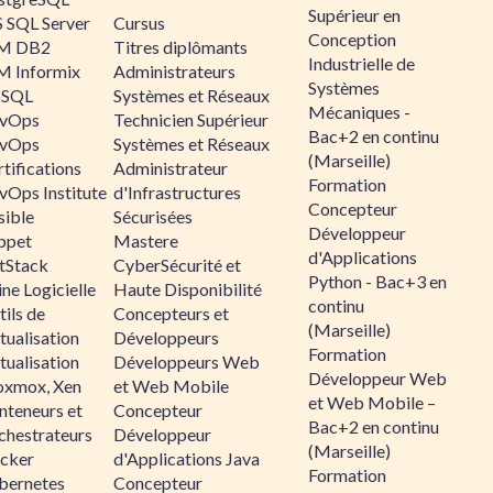
Supérieur en
 SQL Server
Cursus
Conception
M DB2
Titres diplômants
Industrielle de
M Informix
Administrateurs
Systèmes
SQL
Systèmes et Réseaux
Mécaniques -
vOps
Technicien Supérieur
Bac+2 en continu
vOps
Systèmes et Réseaux
(Marseille)
tifications
Administrateur
Formation
vOps Institute
d'Infrastructures
Concepteur
sible
Sécurisées
Développeur
ppet
Mastere
d'Applications
ltStack
CyberSécurité et
Python - Bac+3 en
ne Logicielle
Haute Disponibilité
continu
ils de
Concepteurs et
(Marseille)
tualisation
Développeurs
Formation
tualisation
Développeurs Web
Développeur Web
oxmox, Xen
et Web Mobile
et Web Mobile –
nteneurs et
Concepteur
Bac+2 en continu
chestrateurs
Développeur
(Marseille)
cker
d'Applications Java
Formation
bernetes
Concepteur