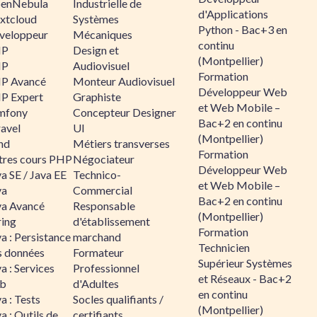
enNebula
Industrielle de
d'Applications
xtcloud
Systèmes
Python - Bac+3 en
veloppeur
Mécaniques
continu
HP
Design et
(Montpellier)
HP
Audiovisuel
Formation
P Avancé
Monteur Audiovisuel
Développeur Web
P Expert
Graphiste
et Web Mobile –
mfony
Concepteur Designer
Bac+2 en continu
ravel
UI
(Montpellier)
nd
Métiers transverses
Formation
tres cours PHP
Négociateur
Développeur Web
a SE / Java EE
Technico-
et Web Mobile –
va
Commercial
Bac+2 en continu
va Avancé
Responsable
(Montpellier)
ring
d'établissement
Formation
a : Persistance
marchand
Technicien
s données
Formateur
Supérieur Systèmes
a : Services
Professionnel
et Réseaux - Bac+2
b
d'Adultes
en continu
a : Tests
Socles qualifiants /
(Montpellier)
a : Outils de
certifiants