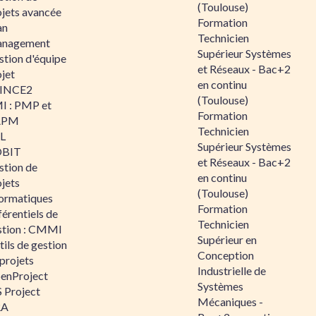
(Toulouse)
ojets avancée
Formation
an
Technicien
nagement
Supérieur Systèmes
stion d'équipe
et Réseaux - Bac+2
jet
en continu
INCE2
(Toulouse)
I : PMP et
Formation
APM
Technicien
IL
Supérieur Systèmes
BIT
et Réseaux - Bac+2
stion de
en continu
jets
(Toulouse)
formatiques
Formation
érentiels de
Technicien
stion : CMMI
Supérieur en
ils de gestion
Conception
projets
Industrielle de
enProject
Systèmes
 Project
Mécaniques -
RA