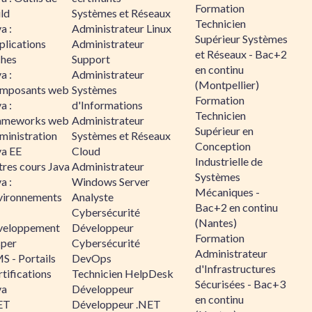
Formation
ld
Systèmes et Réseaux
Technicien
a :
Administrateur Linux
Supérieur Systèmes
plications
Administrateur
et Réseaux - Bac+2
ches
Support
en continu
a :
Administrateur
(Montpellier)
mposants web
Systèmes
Formation
a :
d'Informations
Technicien
ameworks web
Administrateur
Supérieur en
ministration
Systèmes et Réseaux
Conception
va EE
Cloud
Industrielle de
tres cours Java
Administrateur
Systèmes
a :
Windows Server
Mécaniques -
vironnements
Analyste
Bac+2 en continu
Cybersécurité
(Nantes)
veloppement
Développeur
Formation
sper
Cybersécurité
Administrateur
S - Portails
DevOps
d'Infrastructures
tifications
Technicien HelpDesk
Sécurisées - Bac+3
va
Développeur
en continu
ET
Développeur .NET