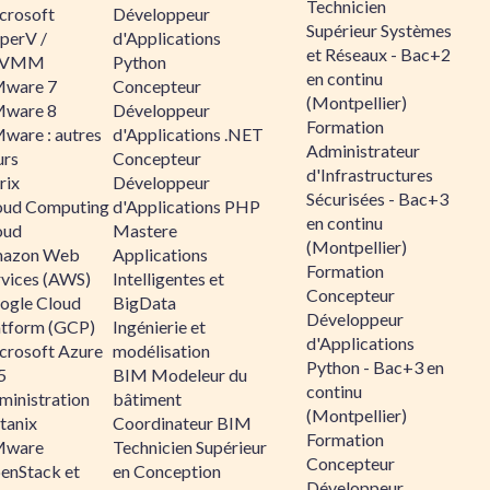
Technicien
crosoft
Développeur
Supérieur Systèmes
perV /
d'Applications
et Réseaux - Bac+2
CVMM
Python
en continu
ware 7
Concepteur
(Montpellier)
ware 8
Développeur
Formation
ware : autres
d'Applications .NET
Administrateur
urs
Concepteur
d'Infrastructures
rix
Développeur
Sécurisées - Bac+3
oud Computing
d'Applications PHP
en continu
oud
Mastere
(Montpellier)
azon Web
Applications
Formation
rvices (AWS)
Intelligentes et
Concepteur
ogle Cloud
BigData
Développeur
atform (GCP)
Ingénierie et
d'Applications
crosoft Azure
modélisation
Python - Bac+3 en
5
BIM Modeleur du
continu
ministration
bâtiment
(Montpellier)
tanix
Coordinateur BIM
Formation
ware
Technicien Supérieur
Concepteur
enStack et
en Conception
Développeur