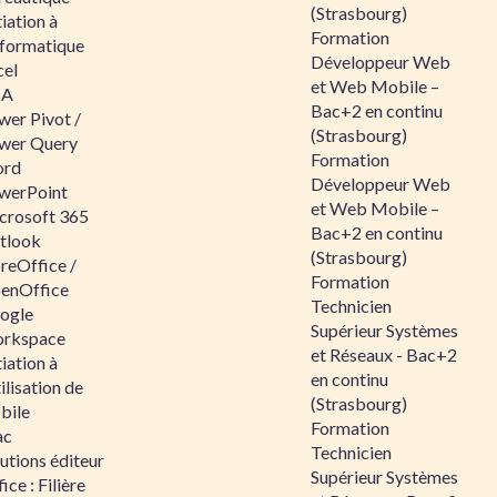
(Strasbourg)
tiation à
Formation
nformatique
Développeur Web
cel
et Web Mobile –
BA
Bac+2 en continu
wer Pivot /
(Strasbourg)
wer Query
Formation
rd
Développeur Web
werPoint
et Web Mobile –
crosoft 365
Bac+2 en continu
tlook
(Strasbourg)
reOffice /
Formation
enOffice
Technicien
ogle
Supérieur Systèmes
rkspace
et Réseaux - Bac+2
tiation à
en continu
tilisation de
(Strasbourg)
bile
Formation
ac
Technicien
utions éditeur
Supérieur Systèmes
ice : Filière