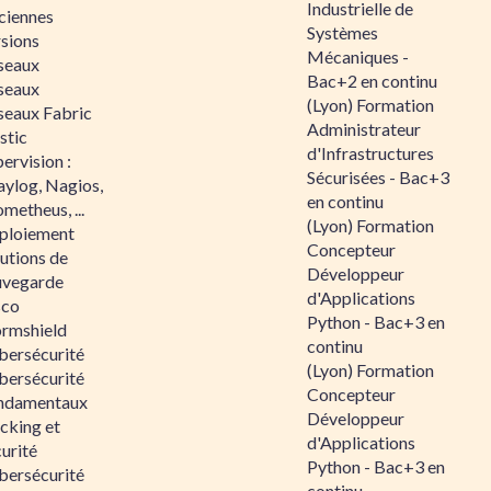
Industrielle de
ciennes
Systèmes
rsions
Mécaniques -
seaux
Bac+2 en continu
seaux
(Lyon) Formation
seaux Fabric
Administrateur
stic
d'Infrastructures
ervision :
Sécurisées - Bac+3
aylog, Nagios,
en continu
metheus, ...
(Lyon) Formation
ploiement
Concepteur
utions de
Développeur
uvegarde
d'Applications
sco
Python - Bac+3 en
ormshield
continu
bersécurité
(Lyon) Formation
bersécurité
Concepteur
ndamentaux
Développeur
cking et
d'Applications
urité
Python - Bac+3 en
bersécurité
continu