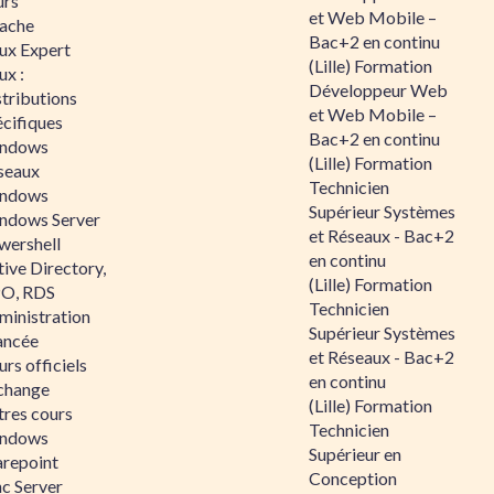
urs
et Web Mobile –
ache
Bac+2 en continu
nux Expert
(Lille) Formation
ux :
Développeur Web
tributions
et Web Mobile –
écifiques
Bac+2 en continu
ndows
(Lille) Formation
seaux
Technicien
ndows
Supérieur Systèmes
ndows Server
et Réseaux - Bac+2
wershell
en continu
ive Directory,
(Lille) Formation
O, RDS
Technicien
ministration
Supérieur Systèmes
ancée
et Réseaux - Bac+2
rs officiels
en continu
change
(Lille) Formation
tres cours
Technicien
ndows
Supérieur en
arepoint
Conception
nc Server