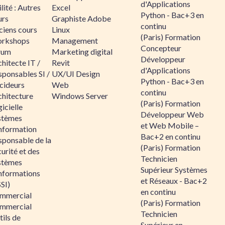
d'Applications
lité : Autres
Excel
Python - Bac+3 en
urs
Graphiste Adobe
continu
ciens cours
Linux
(Paris) Formation
rkshops
Management
Concepteur
rum
Marketing digital
Développeur
hitecte IT /
Revit
d'Applications
sponsables SI /
UX/UI Design
Python - Bac+3 en
cideurs
Web
continu
chitecture
Windows Server
(Paris) Formation
icielle
Développeur Web
stèmes
et Web Mobile –
information
Bac+2 en continu
sponsable de la
(Paris) Formation
urité et des
Technicien
stèmes
Supérieur Systèmes
informations
et Réseaux - Bac+2
SI)
en continu
mmercial
(Paris) Formation
mmercial
Technicien
ils de
Supérieur en