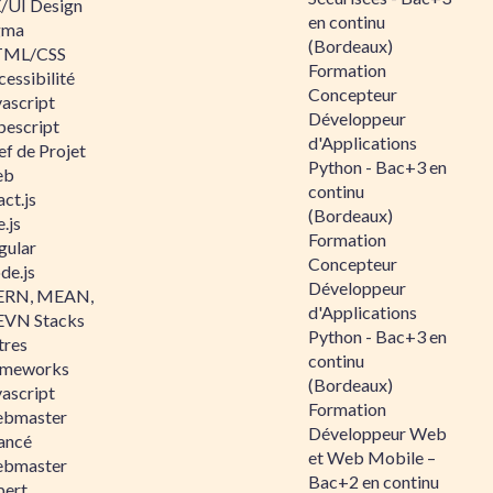
/UI Design
en continu
gma
(Bordeaux)
ML/CSS
Formation
essibilité
Concepteur
vascript
Développeur
pescript
d'Applications
ef de Projet
Python - Bac+3 en
eb
continu
ct.js
(Bordeaux)
.js
Formation
gular
Concepteur
de.js
Développeur
RN, MEAN,
d'Applications
VN Stacks
Python - Bac+3 en
tres
continu
ameworks
(Bordeaux)
vascript
Formation
bmaster
Développeur Web
ancé
et Web Mobile –
bmaster
Bac+2 en continu
pert