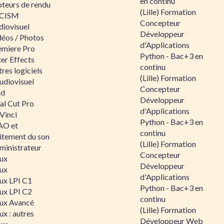
en continu
teurs de rendu
(Lille) Formation
CISM
Concepteur
diovisuel
Développeur
déos / Photos
d'Applications
emiere Pro
Python - Bac+3 en
er Effects
continu
res logiciels
(Lille) Formation
udiovisuel
Concepteur
id
Développeur
al Cut Pro
d'Applications
Vinci
Python - Bac+3 en
O et
continu
aitement du son
(Lille) Formation
ministrateur
Concepteur
nux
Développeur
nux
d'Applications
nux LPI C1
Python - Bac+3 en
nux LPI C2
continu
nux Avancé
(Lille) Formation
ux : autres
Développeur Web