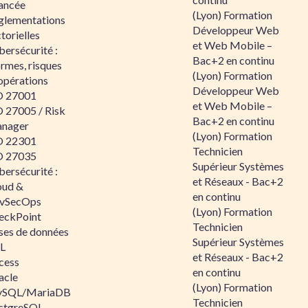
ancée
(Lyon) Formation
glementations
Développeur Web
torielles
et Web Mobile –
ersécurité :
Bac+2 en continu
rmes, risques
(Lyon) Formation
opérations
Développeur Web
O 27001
et Web Mobile –
O 27005 / Risk
Bac+2 en continu
nager
(Lyon) Formation
O 22301
Technicien
O 27035
Supérieur Systèmes
ersécurité :
et Réseaux - Bac+2
oud &
en continu
vSecOps
(Lyon) Formation
eckPoint
Technicien
ses de données
Supérieur Systèmes
L
et Réseaux - Bac+2
cess
en continu
acle
(Lyon) Formation
SQL/MariaDB
Technicien
stgreSQL