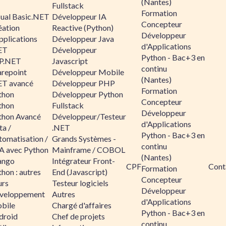
(Nantes)
Fullstack
Formation
sual Basic.NET
Développeur IA
Concepteur
éation
Reactive (Python)
Développeur
pplications
Développeur Java
d'Applications
ET
Développeur
Python - Bac+3 en
P.NET
Javascript
continu
arepoint
Développeur Mobile
(Nantes)
ET avancé
Développeur PHP
Formation
thon
Développeur Python
Concepteur
thon
Fullstack
Développeur
thon Avancé
Développeur/Testeur
d'Applications
ta /
.NET
Python - Bac+3 en
tomatisation /
Grands Systèmes -
continu
A avec Python
Mainframe / COBOL
(Nantes)
ango
Intégrateur Front-
CPF
Cont
Formation
hon : autres
End (Javascript)
Concepteur
urs
Testeur logiciels
Développeur
veloppement
Autres
d'Applications
bile
Chargé d'affaires
Python - Bac+3 en
droid
Chef de projets
continu