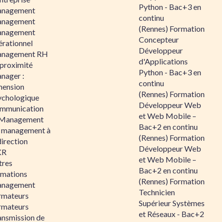
Python - Bac+3 en
nagement
continu
nagement
(Rennes) Formation
nagement
Concepteur
érationnel
Développeur
nagement RH
d'Applications
 proximité
Python - Bac+3 en
nager :
continu
mension
(Rennes) Formation
ychologique
Développeur Web
mmunication
et Web Mobile –
 Management
Bac+2 en continu
 management à
(Rennes) Formation
direction
Développeur Web
KR
et Web Mobile –
tres
Bac+2 en continu
rmations
(Rennes) Formation
nagement
Technicien
rmateurs
Supérieur Systèmes
rmateurs
et Réseaux - Bac+2
ansmission de