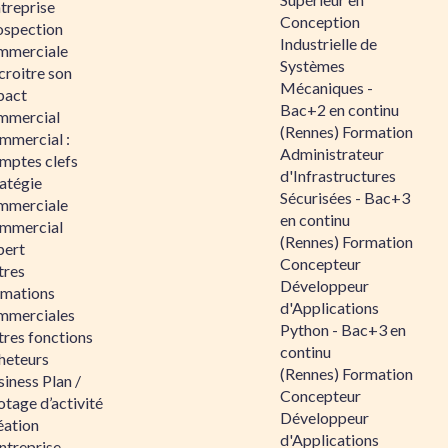
ntreprise
Conception
ospection
Industrielle de
mmerciale
Systèmes
croitre son
Mécaniques -
pact
Bac+2 en continu
mmercial
(Rennes) Formation
mmercial :
Administrateur
mptes clefs
d'Infrastructures
atégie
Sécurisées - Bac+3
mmerciale
en continu
mmercial
(Rennes) Formation
pert
Concepteur
tres
Développeur
rmations
d'Applications
mmerciales
Python - Bac+3 en
tres fonctions
continu
heteurs
(Rennes) Formation
iness Plan /
Concepteur
otage d’activité
Développeur
éation
d'Applications
ntreprise