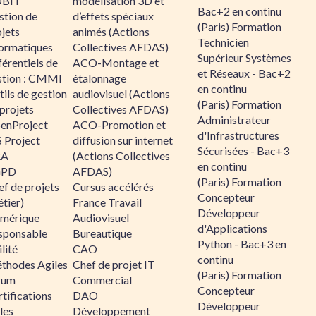
BIT
modélisation 3D et
Bac+2 en continu
stion de
d’effets spéciaux
(Paris) Formation
jets
animés (Actions
Technicien
formatiques
Collectives AFDAS)
Supérieur Systèmes
érentiels de
ACO-Montage et
et Réseaux - Bac+2
stion : CMMI
étalonnage
en continu
ils de gestion
audiovisuel (Actions
(Paris) Formation
projets
Collectives AFDAS)
Administrateur
enProject
ACO-Promotion et
d'Infrastructures
 Project
diffusion sur internet
Sécurisées - Bac+3
RA
(Actions Collectives
en continu
GPD
AFDAS)
(Paris) Formation
f de projets
Cursus accélérés
Concepteur
tier)
France Travail
Développeur
mérique
Audiovisuel
d'Applications
sponsable
Bureautique
Python - Bac+3 en
lité
CAO
continu
thodes Agiles
Chef de projet IT
(Paris) Formation
rum
Commercial
Concepteur
tifications
DAO
Développeur
les
Développement