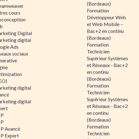
(Bordeaux)
eamweaver
Formation
tres cours
Développeur Web
oconception
et Web Mobile –
b
Bac+2 en continu
rketing Digital
(Bordeaux)
rketing digital
Formation
ogle Ads
Technicien
seaux sociaux
Supérieur Systèmes
nerative
et Réseaux - Bac+2
gine
en continu
timization
(Bordeaux)
EO)
Formation
rketing digital
Technicien
ancé
Supérieur Systèmes
rketing digital
et Réseaux - Bac+2
pert
en continu
HP
(Bordeaux)
HP
Formation
P Avancé
Technicien
P Expert