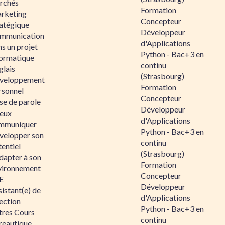
rchés
Formation
rketing
Concepteur
ratégique
Développeur
mmunication
d'Applications
s un projet
Python - Bac+3 en
formatique
continu
glais
(Strasbourg)
veloppement
Formation
rsonnel
Concepteur
se de parole
Développeur
eux
d'Applications
mmuniquer
Python - Bac+3 en
velopper son
continu
entiel
(Strasbourg)
dapter à son
Formation
vironnement
Concepteur
E
Développeur
istant(e) de
d'Applications
ection
Python - Bac+3 en
tres Cours
continu
reautique