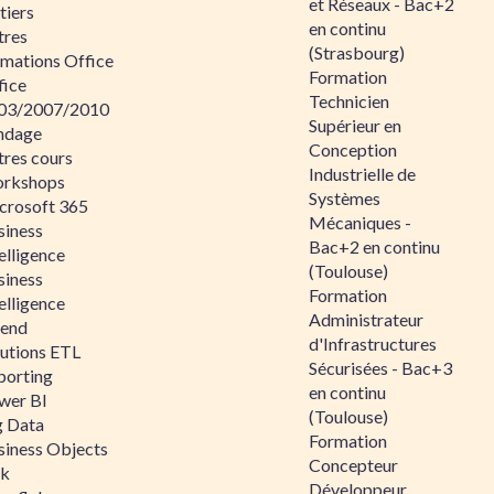
et Réseaux - Bac+2
tiers
en continu
tres
(Strasbourg)
rmations Office
Formation
fice
Technicien
03/2007/2010
Supérieur en
ndage
Conception
tres cours
Industrielle de
rkshops
Systèmes
crosoft 365
Mécaniques -
siness
Bac+2 en continu
elligence
(Toulouse)
siness
Formation
elligence
Administrateur
lend
d'Infrastructures
lutions ETL
Sécurisées - Bac+3
porting
en continu
wer BI
(Toulouse)
g Data
Formation
siness Objects
Concepteur
ik
Développeur