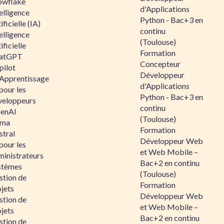
owflake
d'Applications
elligence
Python - Bac+3 en
ificielle (IA)
continu
elligence
(Toulouse)
ificielle
Formation
atGPT
Concepteur
pilot
Développeur
 Apprentissage
d'Applications
pour les
Python - Bac+3 en
veloppeurs
continu
enAI
(Toulouse)
ama
Formation
stral
Développeur Web
pour les
et Web Mobile –
ministrateurs
Bac+2 en continu
stèmes
(Toulouse)
stion de
Formation
jets
Développeur Web
stion de
et Web Mobile –
jets
Bac+2 en continu
stion de