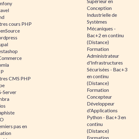
Supérieur en
mfony
Conception
ravel
Industrielle de
nd
Systèmes
tres cours PHP
Mécaniques -
enSource
Bac+2 en continu
rdpress
(Distance)
upal
Formation
estashop
Administrateur
Commerce
d'Infrastructures
omla
Sécurisées - Bac+3
IP
en continu
tres CMS PHP
(Distance)
pe
Formation
-Server
Concepteur
mbra
Développeur
ios
d'Applications
aphiste
Python - Bac+3 en
AO
continu
emiers pas en
(Distance)
éation
Formation