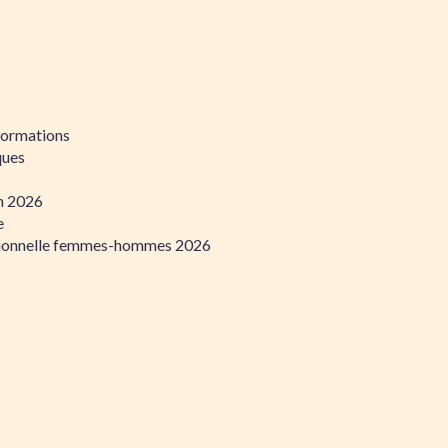
formations
ques
on 2026
e
ssionnelle femmes-hommes 2026