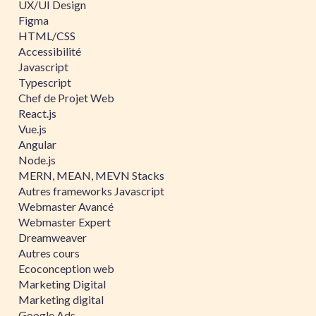
UX/UI Design
Figma
HTML/CSS
Accessibilité
Javascript
Typescript
Chef de Projet Web
React.js
Vue.js
Angular
Node.js
MERN, MEAN, MEVN Stacks
Autres frameworks Javascript
Webmaster Avancé
Webmaster Expert
Dreamweaver
Autres cours
Ecoconception web
Marketing Digital
Marketing digital
Google Ads