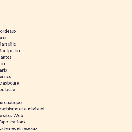
 Bordeaux
Lyon
Marseille
Montpellier
Nantes
Nice
aris
Rennes
Strasbourg
Toulouse
bureautique
raphisme et audivisuel
e sites Web
'applications
ystèmes et réseaux