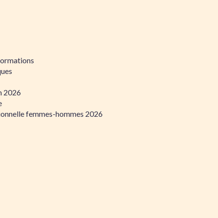
formations
ques
on 2026
e
ssionnelle femmes-hommes 2026