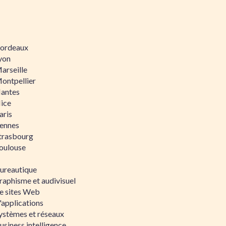
 Bordeaux
Lyon
Marseille
Montpellier
Nantes
Nice
aris
Rennes
Strasbourg
Toulouse
bureautique
raphisme et audivisuel
e sites Web
'applications
ystèmes et réseaux
siness intelligence