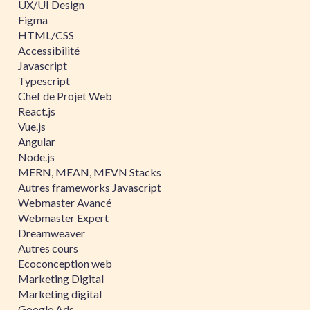
UX/UI Design
Figma
HTML/CSS
Accessibilité
Javascript
Typescript
Chef de Projet Web
React.js
Vue.js
Angular
Node.js
MERN, MEAN, MEVN Stacks
Autres frameworks Javascript
Webmaster Avancé
Webmaster Expert
Dreamweaver
Autres cours
Ecoconception web
Marketing Digital
Marketing digital
Google Ads