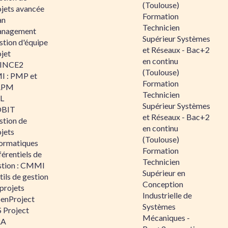
(Toulouse)
ojets avancée
Formation
an
Technicien
nagement
Supérieur Systèmes
stion d'équipe
et Réseaux - Bac+2
jet
en continu
INCE2
(Toulouse)
I : PMP et
Formation
APM
Technicien
IL
Supérieur Systèmes
BIT
et Réseaux - Bac+2
stion de
en continu
jets
(Toulouse)
formatiques
Formation
érentiels de
Technicien
stion : CMMI
Supérieur en
ils de gestion
Conception
projets
Industrielle de
enProject
Systèmes
 Project
Mécaniques -
RA