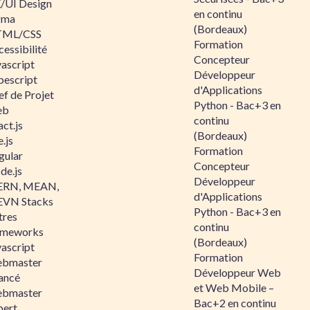
/UI Design
en continu
gma
(Bordeaux)
ML/CSS
Formation
essibilité
Concepteur
vascript
Développeur
pescript
d'Applications
ef de Projet
Python - Bac+3 en
eb
continu
ct.js
(Bordeaux)
.js
Formation
gular
Concepteur
de.js
Développeur
RN, MEAN,
d'Applications
VN Stacks
Python - Bac+3 en
tres
continu
ameworks
(Bordeaux)
vascript
Formation
bmaster
Développeur Web
ancé
et Web Mobile –
bmaster
Bac+2 en continu
pert