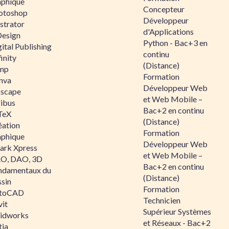
aphique
Concepteur
otoshop
Développeur
ustrator
d'Applications
Design
Python - Bac+3 en
ital Publishing
continu
inity
(Distance)
mp
Formation
nva
Développeur Web
kscape
et Web Mobile –
ribus
Bac+2 en continu
TeX
(Distance)
éation
Formation
aphique
Développeur Web
ark Xpress
et Web Mobile –
O, DAO, 3D
Bac+2 en continu
ndamentaux du
(Distance)
ssin
Formation
toCAD
Technicien
vit
Supérieur Systèmes
lidworks
et Réseaux - Bac+2
tia