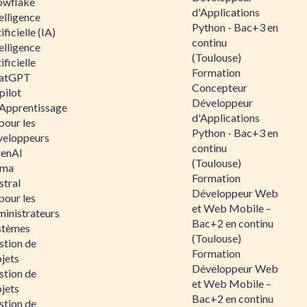
owflake
d'Applications
elligence
Python - Bac+3 en
ificielle (IA)
continu
elligence
(Toulouse)
ificielle
Formation
atGPT
Concepteur
pilot
Développeur
 Apprentissage
d'Applications
pour les
Python - Bac+3 en
veloppeurs
continu
enAI
(Toulouse)
ama
Formation
stral
Développeur Web
pour les
et Web Mobile –
ministrateurs
Bac+2 en continu
stèmes
(Toulouse)
stion de
Formation
jets
Développeur Web
stion de
et Web Mobile –
jets
Bac+2 en continu
stion de