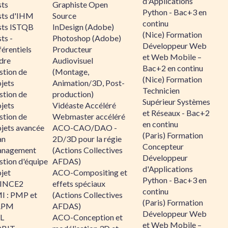
d'Applications
sts
Graphiste Open
Python - Bac+3 en
sts d'IHM
Source
continu
sts ISTQB
InDesign (Adobe)
(Nice) Formation
ts -
Photoshop (Adobe)
Développeur Web
érentiels
Producteur
et Web Mobile –
dre
Audiovisuel
Bac+2 en continu
stion de
(Montage,
(Nice) Formation
jets
Animation/3D, Post-
Technicien
stion de
production)
Supérieur Systèmes
jets
Vidéaste Accéléré
et Réseaux - Bac+2
stion de
Webmaster accéléré
en continu
ojets avancée
ACO-CAO/DAO -
(Paris) Formation
an
2D/3D pour la régie
Concepteur
nagement
(Actions Collectives
Développeur
stion d'équipe
AFDAS)
d'Applications
jet
ACO-Compositing et
Python - Bac+3 en
INCE2
effets spéciaux
continu
I : PMP et
(Actions Collectives
(Paris) Formation
APM
AFDAS)
Développeur Web
IL
ACO-Conception et
et Web Mobile –