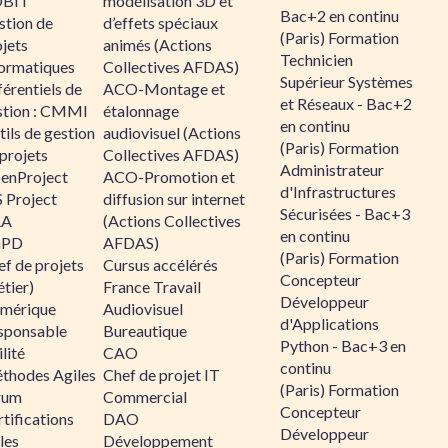
BIT
modélisation 3D et
Bac+2 en continu
stion de
d’effets spéciaux
(Paris) Formation
jets
animés (Actions
Technicien
formatiques
Collectives AFDAS)
Supérieur Systèmes
érentiels de
ACO-Montage et
et Réseaux - Bac+2
stion : CMMI
étalonnage
en continu
ils de gestion
audiovisuel (Actions
(Paris) Formation
projets
Collectives AFDAS)
Administrateur
enProject
ACO-Promotion et
d'Infrastructures
 Project
diffusion sur internet
Sécurisées - Bac+3
RA
(Actions Collectives
en continu
GPD
AFDAS)
(Paris) Formation
f de projets
Cursus accélérés
Concepteur
tier)
France Travail
Développeur
mérique
Audiovisuel
d'Applications
sponsable
Bureautique
Python - Bac+3 en
lité
CAO
continu
thodes Agiles
Chef de projet IT
(Paris) Formation
rum
Commercial
Concepteur
tifications
DAO
Développeur
les
Développement