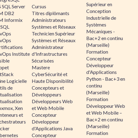
Supérieur en
 SQL Server
Cursus
Conception
M DB2
Titres diplômants
Industrielle de
M Informix
Administrateurs
Systèmes
SQL
Systèmes et Réseaux
Mécaniques -
vOps
Technicien Supérieur
Bac+2 en continu
vOps
Systèmes et Réseaux
(Marseille)
tifications
Administrateur
Formation
vOps Institute
d'Infrastructures
Concepteur
sible
Sécurisées
Développeur
ppet
Mastere
d'Applications
ltStack
CyberSécurité et
Python - Bac+3 en
ne Logicielle
Haute Disponibilité
continu
ils de
Concepteurs et
(Marseille)
tualisation
Développeurs
Formation
tualisation
Développeurs Web
Développeur Web
oxmox, Xen
et Web Mobile
et Web Mobile –
nteneurs et
Concepteur
Bac+2 en continu
chestrateurs
Développeur
(Marseille)
cker
d'Applications Java
Formation
bernetes
Concepteur