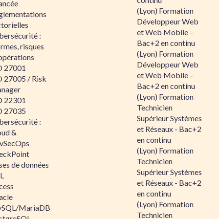
ancée
(Lyon) Formation
glementations
Développeur Web
torielles
et Web Mobile –
ersécurité :
Bac+2 en continu
rmes, risques
(Lyon) Formation
opérations
Développeur Web
O 27001
et Web Mobile –
O 27005 / Risk
Bac+2 en continu
nager
(Lyon) Formation
O 22301
Technicien
O 27035
Supérieur Systèmes
ersécurité :
et Réseaux - Bac+2
oud &
en continu
vSecOps
(Lyon) Formation
eckPoint
Technicien
ses de données
Supérieur Systèmes
L
et Réseaux - Bac+2
cess
en continu
acle
(Lyon) Formation
SQL/MariaDB
Technicien
stgreSQL