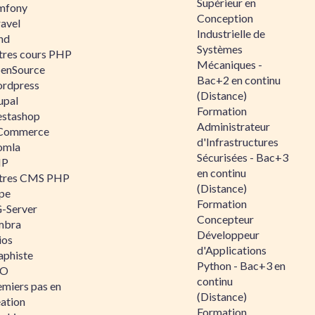
Supérieur en
mfony
Conception
ravel
Industrielle de
nd
Systèmes
tres cours PHP
Mécaniques -
enSource
Bac+2 en continu
rdpress
(Distance)
upal
Formation
estashop
Administrateur
Commerce
d'Infrastructures
omla
Sécurisées - Bac+3
IP
en continu
tres CMS PHP
(Distance)
pe
Formation
-Server
Concepteur
mbra
Développeur
ios
d'Applications
aphiste
Python - Bac+3 en
AO
continu
emiers pas en
(Distance)
éation
Formation