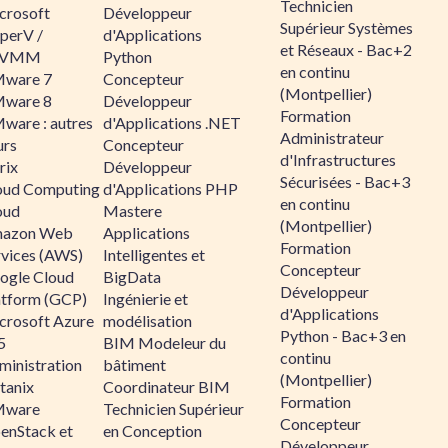
Technicien
crosoft
Développeur
Supérieur Systèmes
perV /
d'Applications
et Réseaux - Bac+2
CVMM
Python
en continu
ware 7
Concepteur
(Montpellier)
ware 8
Développeur
Formation
ware : autres
d'Applications .NET
Administrateur
urs
Concepteur
d'Infrastructures
rix
Développeur
Sécurisées - Bac+3
oud Computing
d'Applications PHP
en continu
oud
Mastere
(Montpellier)
azon Web
Applications
Formation
rvices (AWS)
Intelligentes et
Concepteur
ogle Cloud
BigData
Développeur
atform (GCP)
Ingénierie et
d'Applications
crosoft Azure
modélisation
Python - Bac+3 en
5
BIM Modeleur du
continu
ministration
bâtiment
(Montpellier)
tanix
Coordinateur BIM
Formation
ware
Technicien Supérieur
Concepteur
enStack et
en Conception
Développeur