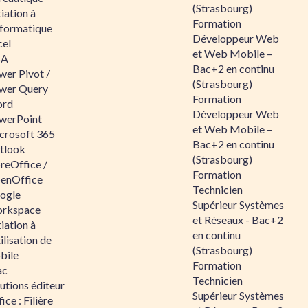
(Strasbourg)
tiation à
Formation
nformatique
Développeur Web
cel
et Web Mobile –
BA
Bac+2 en continu
wer Pivot /
(Strasbourg)
wer Query
Formation
rd
Développeur Web
werPoint
et Web Mobile –
crosoft 365
Bac+2 en continu
tlook
(Strasbourg)
reOffice /
Formation
enOffice
Technicien
ogle
Supérieur Systèmes
rkspace
et Réseaux - Bac+2
tiation à
en continu
tilisation de
(Strasbourg)
bile
Formation
ac
Technicien
utions éditeur
Supérieur Systèmes
ice : Filière