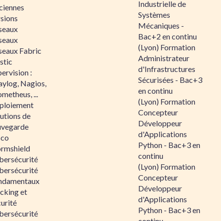
Industrielle de
ciennes
Systèmes
rsions
Mécaniques -
seaux
Bac+2 en continu
seaux
(Lyon) Formation
seaux Fabric
Administrateur
stic
d'Infrastructures
ervision :
Sécurisées - Bac+3
aylog, Nagios,
en continu
metheus, ...
(Lyon) Formation
ploiement
Concepteur
utions de
Développeur
uvegarde
d'Applications
sco
Python - Bac+3 en
ormshield
continu
bersécurité
(Lyon) Formation
bersécurité
Concepteur
ndamentaux
Développeur
cking et
d'Applications
urité
Python - Bac+3 en
bersécurité
continu