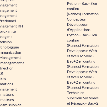
Python - Bac+3 en
nagement
continu
nagement
(Rennes) Formation
nagement
Concepteur
érationnel
Développeur
nagement RH
d'Applications
 proximité
Python - Bac+3 en
nager :
continu
mension
(Rennes) Formation
ychologique
Développeur Web
mmunication
et Web Mobile –
 Management
Bac+2 en continu
 management à
(Rennes) Formation
direction
Développeur Web
KR
et Web Mobile –
tres
Bac+2 en continu
rmations
(Rennes) Formation
nagement
Technicien
rmateurs
Supérieur Systèmes
rmateurs
et Réseaux - Bac+2
ansmission de