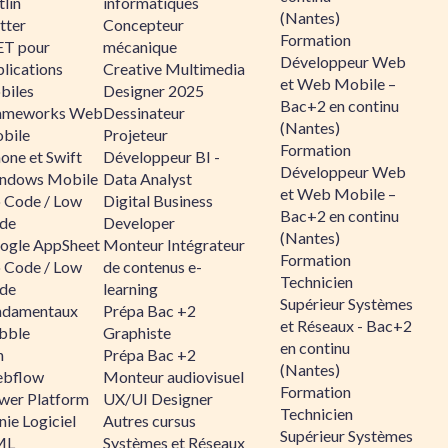
lin
informatiques
(Nantes)
tter
Concepteur
Formation
ET pour
mécanique
Développeur Web
lications
Creative Multimedia
et Web Mobile –
biles
Designer 2025
Bac+2 en continu
ameworks Web
Dessinateur
(Nantes)
bile
Projeteur
Formation
one et Swift
Développeur BI -
Développeur Web
ndows Mobile
Data Analyst
et Web Mobile –
 Code / Low
Digital Business
Bac+2 en continu
de
Developer
(Nantes)
ogle AppSheet
Monteur Intégrateur
Formation
 Code / Low
de contenus e-
Technicien
de
learning
Supérieur Systèmes
ndamentaux
Prépa Bac +2
et Réseaux - Bac+2
bble
Graphiste
en continu
n
Prépa Bac +2
(Nantes)
bflow
Monteur audiovisuel
Formation
wer Platform
UX/UI Designer
Technicien
ie Logiciel
Autres cursus
Supérieur Systèmes
ML
Systèmes et Réseaux