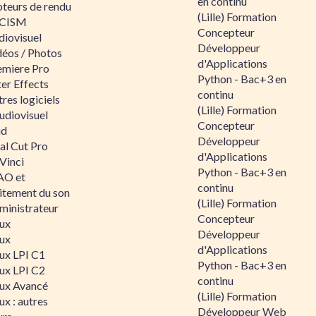
en continu
teurs de rendu
(Lille) Formation
CISM
Concepteur
diovisuel
Développeur
déos / Photos
d'Applications
emiere Pro
Python - Bac+3 en
er Effects
continu
res logiciels
(Lille) Formation
udiovisuel
Concepteur
id
Développeur
al Cut Pro
d'Applications
Vinci
Python - Bac+3 en
O et
continu
aitement du son
(Lille) Formation
ministrateur
Concepteur
nux
Développeur
nux
d'Applications
nux LPI C1
Python - Bac+3 en
nux LPI C2
continu
nux Avancé
(Lille) Formation
ux : autres
Développeur Web