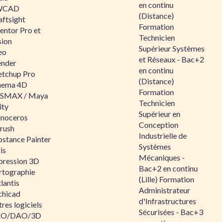
en continu
WCAD
(Distance)
aftsight
Formation
entor Pro et
Technicien
sion
Supérieur Systèmes
eo
et Réseaux - Bac+2
ender
en continu
etchup Pro
(Distance)
nema 4D
Formation
SMAX / Maya
Technicien
ity
Supérieur en
inoceros
Conception
rush
Industrielle de
bstance Painter
Systèmes
is
Mécaniques -
pression 3D
Bac+2 en continu
rtographie
(Lille) Formation
lantis
Administrateur
chicad
d'Infrastructures
res logiciels
Sécurisées - Bac+3
O/DAO/3D