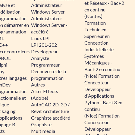
et Réseaux - Bac+2
alyse et
Administrateur
en continu
délisation
Windows Server
(Nantes)
ogrammation
Administrateur
Formation
en démarrer en
Windows Server -
Technicien
ogrammation
accéléré
Supérieur en
ML
Linux LPI
Conception
C++
LPI 201-202
Industrielle de
crocontroleurs
Développeur
Systèmes
OBOL
Analyste
Mécaniques -
lphi
Programmeur
Bac+2 en continu
by
Découverte de la
(Nice) Formation
tres langages
programmation
Concepteur
nDev
Autres
Développeur
ogrammation
After Effects
d'Applications
ctionnelle et
(Adobe)
Python - Bac+3 en
gique
AutoCAD 2D-3D /
continu
ckaging
Revit Architecture
(Nice) Formation
pplications
Graphiste accéléré
Concepteur
ngage R
Graphiste
Développeur
sts
Multimedia