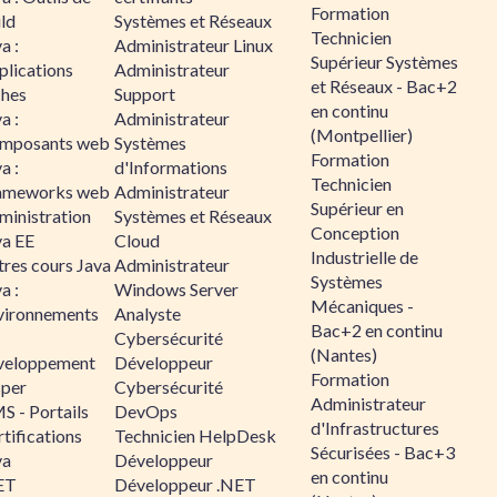
Formation
ld
Systèmes et Réseaux
Technicien
a :
Administrateur Linux
Supérieur Systèmes
plications
Administrateur
et Réseaux - Bac+2
ches
Support
en continu
a :
Administrateur
(Montpellier)
mposants web
Systèmes
Formation
a :
d'Informations
Technicien
ameworks web
Administrateur
Supérieur en
ministration
Systèmes et Réseaux
Conception
va EE
Cloud
Industrielle de
tres cours Java
Administrateur
Systèmes
a :
Windows Server
Mécaniques -
vironnements
Analyste
Bac+2 en continu
Cybersécurité
(Nantes)
veloppement
Développeur
Formation
sper
Cybersécurité
Administrateur
S - Portails
DevOps
d'Infrastructures
tifications
Technicien HelpDesk
Sécurisées - Bac+3
va
Développeur
en continu
ET
Développeur .NET