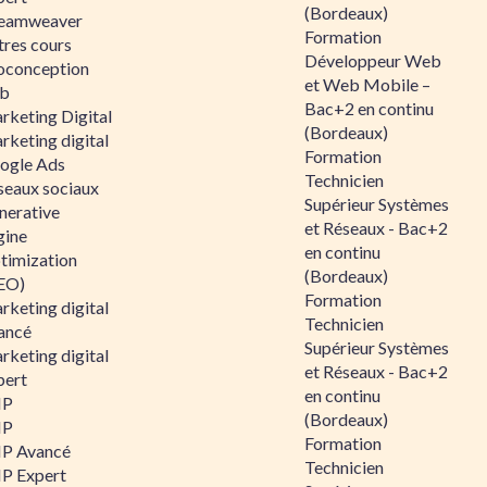
(Bordeaux)
eamweaver
Formation
tres cours
Développeur Web
oconception
et Web Mobile –
b
Bac+2 en continu
rketing Digital
(Bordeaux)
rketing digital
Formation
ogle Ads
Technicien
seaux sociaux
Supérieur Systèmes
nerative
et Réseaux - Bac+2
gine
en continu
timization
(Bordeaux)
EO)
Formation
rketing digital
Technicien
ancé
Supérieur Systèmes
rketing digital
et Réseaux - Bac+2
pert
en continu
HP
(Bordeaux)
HP
Formation
P Avancé
Technicien
P Expert