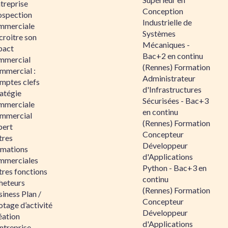
ntreprise
Conception
ospection
Industrielle de
mmerciale
Systèmes
croitre son
Mécaniques -
pact
Bac+2 en continu
mmercial
(Rennes) Formation
mmercial :
Administrateur
mptes clefs
d'Infrastructures
atégie
Sécurisées - Bac+3
mmerciale
en continu
mmercial
(Rennes) Formation
pert
Concepteur
tres
Développeur
rmations
d'Applications
mmerciales
Python - Bac+3 en
tres fonctions
continu
heteurs
(Rennes) Formation
iness Plan /
Concepteur
otage d’activité
Développeur
éation
d'Applications
ntreprise