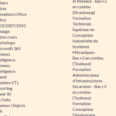
et Réseaux - Bac+2
tiers
en continu
tres
(Strasbourg)
rmations Office
Formation
fice
Technicien
03/2007/2010
Supérieur en
ndage
Conception
tres cours
Industrielle de
rkshops
Systèmes
crosoft 365
Mécaniques -
siness
Bac+2 en continu
elligence
(Toulouse)
siness
Formation
elligence
Administrateur
lend
d'Infrastructures
lutions ETL
Sécurisées - Bac+3
porting
en continu
wer BI
(Toulouse)
g Data
Formation
siness Objects
Concepteur
ik
Développeur