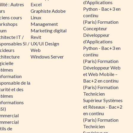
d'Applications
lité : Autres
Excel
Python - Bac+3 en
urs
Graphiste Adobe
continu
ciens cours
Linux
(Paris) Formation
rkshops
Management
Concepteur
rum
Marketing digital
Développeur
hitecte IT /
Revit
d'Applications
sponsables SI /
UX/UI Design
Python - Bac+3 en
cideurs
Web
continu
chitecture
Windows Server
(Paris) Formation
icielle
Développeur Web
stèmes
et Web Mobile –
information
Bac+2 en continu
sponsable de la
(Paris) Formation
urité et des
Technicien
stèmes
Supérieur Systèmes
informations
et Réseaux - Bac+2
SI)
en continu
mmercial
(Paris) Formation
mmercial
Technicien
ils de
Supérieur en