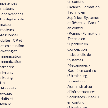
en continu
mpétences
(Rennes) Formation
rmateurs :
Technicien
tions avancées
Supérieur Systèmes
ils digitaux du
et Réseaux - Bac+2
rmateur
en continu
rmateurs
(Rennes) Formation
ofessionnel
Technicien
dultes : CP et
Supérieur en
es en situation
Conception
rketing et
Industrielle de
mmunication
Systèmes
mmunication
Mécaniques -
ntreprise
Bac+2 en continu
rketing
(Strasbourg)
rketing :
Formation
ils
Administrateur
ditionnels
d'Infrastructures
uveaux
Sécurisées - Bac+3
duits et
en continu
uveaux
(Strasbourg)