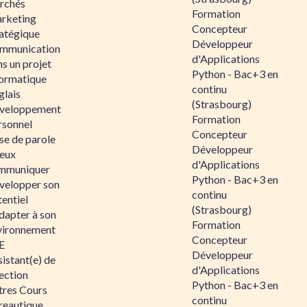
rchés
Formation
rketing
Concepteur
ratégique
Développeur
mmunication
d'Applications
s un projet
Python - Bac+3 en
formatique
continu
glais
(Strasbourg)
veloppement
Formation
rsonnel
Concepteur
se de parole
Développeur
eux
d'Applications
mmuniquer
Python - Bac+3 en
velopper son
continu
entiel
(Strasbourg)
dapter à son
Formation
vironnement
Concepteur
E
Développeur
istant(e) de
d'Applications
ection
Python - Bac+3 en
tres Cours
continu
reautique