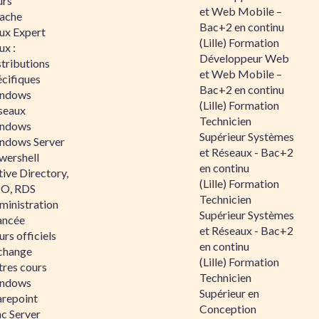
urs
et Web Mobile –
ache
Bac+2 en continu
nux Expert
(Lille) Formation
ux :
Développeur Web
tributions
et Web Mobile –
écifiques
Bac+2 en continu
ndows
(Lille) Formation
seaux
Technicien
ndows
Supérieur Systèmes
ndows Server
et Réseaux - Bac+2
wershell
en continu
ive Directory,
(Lille) Formation
O, RDS
Technicien
ministration
Supérieur Systèmes
ancée
et Réseaux - Bac+2
rs officiels
en continu
change
(Lille) Formation
tres cours
Technicien
ndows
Supérieur en
arepoint
Conception
nc Server