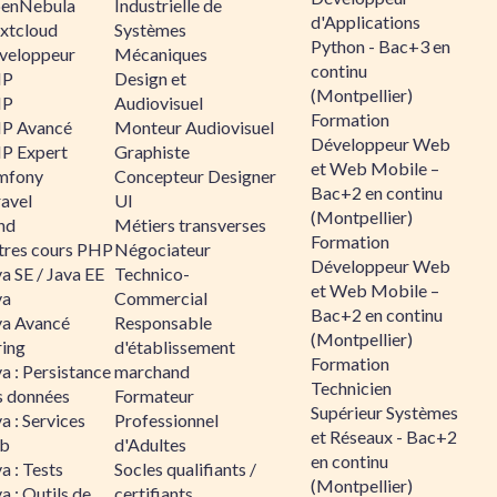
enNebula
Industrielle de
d'Applications
xtcloud
Systèmes
Python - Bac+3 en
veloppeur
Mécaniques
continu
HP
Design et
(Montpellier)
HP
Audiovisuel
Formation
P Avancé
Monteur Audiovisuel
Développeur Web
P Expert
Graphiste
et Web Mobile –
mfony
Concepteur Designer
Bac+2 en continu
ravel
UI
(Montpellier)
nd
Métiers transverses
Formation
tres cours PHP
Négociateur
Développeur Web
a SE / Java EE
Technico-
et Web Mobile –
va
Commercial
Bac+2 en continu
va Avancé
Responsable
(Montpellier)
ring
d'établissement
Formation
a : Persistance
marchand
Technicien
s données
Formateur
Supérieur Systèmes
a : Services
Professionnel
et Réseaux - Bac+2
b
d'Adultes
en continu
a : Tests
Socles qualifiants /
(Montpellier)
a : Outils de
certifiants