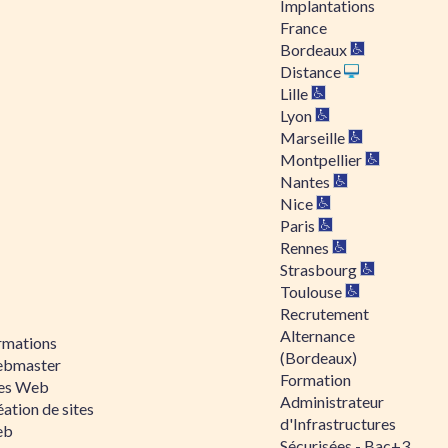
Implantations
France
Bordeaux
Distance
Lille
Lyon
Marseille
Montpellier
Nantes
Nice
Paris
Rennes
Strasbourg
Toulouse
Recrutement
Alternance
rmations
(Bordeaux)
bmaster
Formation
tes Web
Administrateur
ation de sites
d'Infrastructures
eb
Sécurisées - Bac+3