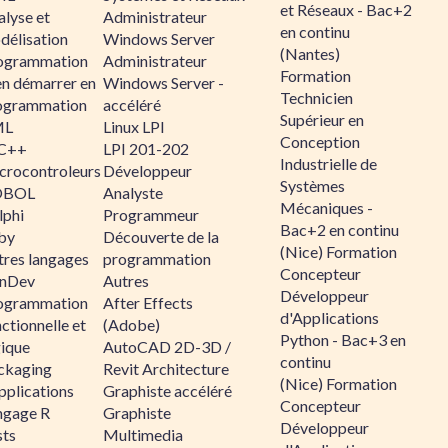
et Réseaux - Bac+2
alyse et
Administrateur
en continu
délisation
Windows Server
(Nantes)
ogrammation
Administrateur
Formation
en démarrer en
Windows Server -
Technicien
ogrammation
accéléré
Supérieur en
ML
Linux LPI
Conception
C++
LPI 201-202
Industrielle de
crocontroleurs
Développeur
Systèmes
OBOL
Analyste
Mécaniques -
lphi
Programmeur
Bac+2 en continu
by
Découverte de la
(Nice) Formation
tres langages
programmation
Concepteur
nDev
Autres
Développeur
ogrammation
After Effects
d'Applications
ctionnelle et
(Adobe)
Python - Bac+3 en
gique
AutoCAD 2D-3D /
continu
ckaging
Revit Architecture
(Nice) Formation
pplications
Graphiste accéléré
Concepteur
ngage R
Graphiste
Développeur
sts
Multimedia