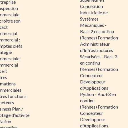
ntreprise
Conception
ospection
Industrielle de
mmerciale
Systèmes
croitre son
Mécaniques -
pact
Bac+2 en continu
mmercial
(Rennes) Formation
mmercial :
Administrateur
mptes clefs
d'Infrastructures
atégie
Sécurisées - Bac+3
mmerciale
en continu
mmercial
(Rennes) Formation
pert
Concepteur
tres
Développeur
rmations
d'Applications
mmerciales
Python - Bac+3 en
tres fonctions
continu
heteurs
(Rennes) Formation
iness Plan /
Concepteur
otage d’activité
Développeur
éation
d'Applications
ntreprise