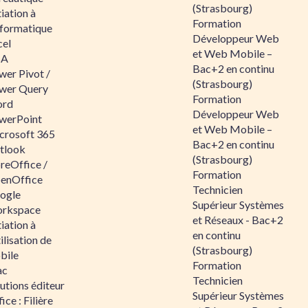
(Strasbourg)
tiation à
Formation
nformatique
Développeur Web
cel
et Web Mobile –
BA
Bac+2 en continu
wer Pivot /
(Strasbourg)
wer Query
Formation
rd
Développeur Web
werPoint
et Web Mobile –
crosoft 365
Bac+2 en continu
tlook
(Strasbourg)
reOffice /
Formation
enOffice
Technicien
ogle
Supérieur Systèmes
rkspace
et Réseaux - Bac+2
tiation à
en continu
tilisation de
(Strasbourg)
bile
Formation
ac
Technicien
utions éditeur
Supérieur Systèmes
ice : Filière