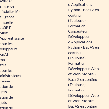
owflake
d'Applications
elligence
Python - Bac+3 en
ificielle (IA)
continu
elligence
(Toulouse)
ificielle
Formation
atGPT
Concepteur
pilot
Développeur
 Apprentissage
d'Applications
pour les
Python - Bac+3 en
veloppeurs
continu
enAI
(Toulouse)
ama
Formation
stral
Développeur Web
pour les
et Web Mobile –
ministrateurs
Bac+2 en continu
stèmes
(Toulouse)
stion de
Formation
jets
Développeur Web
stion de
et Web Mobile –
jets
Bac+2 en continu
stion de