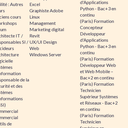
d'Applications
lité : Autres
Excel
Python - Bac+3 en
urs
Graphiste Adobe
continu
ciens cours
Linux
(Paris) Formation
rkshops
Management
Concepteur
rum
Marketing digital
Développeur
hitecte IT /
Revit
d'Applications
sponsables SI /
UX/UI Design
Python - Bac+3 en
cideurs
Web
continu
chitecture
Windows Server
(Paris) Formation
icielle
Développeur Web
stèmes
et Web Mobile –
information
Bac+2 en continu
sponsable de la
(Paris) Formation
urité et des
Technicien
stèmes
Supérieur Systèmes
informations
et Réseaux - Bac+2
SI)
en continu
mmercial
(Paris) Formation
mmercial
Technicien
ils de
Supérieur en