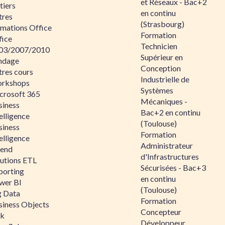
et Réseaux - Bac+2
tiers
en continu
tres
(Strasbourg)
rmations Office
Formation
fice
Technicien
03/2007/2010
Supérieur en
ndage
Conception
tres cours
Industrielle de
rkshops
Systèmes
crosoft 365
Mécaniques -
siness
Bac+2 en continu
elligence
(Toulouse)
siness
Formation
elligence
Administrateur
lend
d'Infrastructures
lutions ETL
Sécurisées - Bac+3
porting
en continu
wer BI
(Toulouse)
g Data
Formation
siness Objects
Concepteur
ik
Développeur