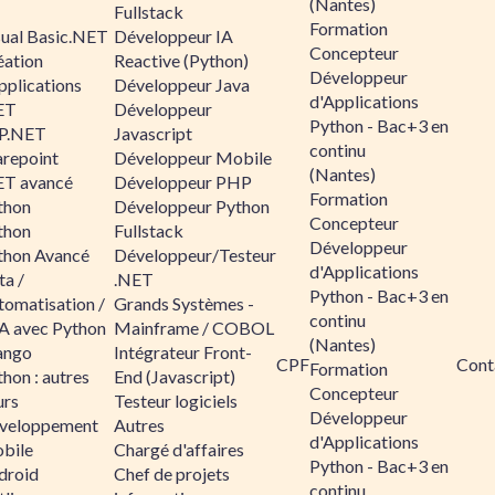
(Nantes)
Fullstack
Formation
sual Basic.NET
Développeur IA
Concepteur
éation
Reactive (Python)
Développeur
pplications
Développeur Java
d'Applications
ET
Développeur
Python - Bac+3 en
P.NET
Javascript
continu
arepoint
Développeur Mobile
(Nantes)
ET avancé
Développeur PHP
Formation
thon
Développeur Python
Concepteur
thon
Fullstack
Développeur
thon Avancé
Développeur/Testeur
d'Applications
ta /
.NET
Python - Bac+3 en
tomatisation /
Grands Systèmes -
continu
A avec Python
Mainframe / COBOL
(Nantes)
ango
Intégrateur Front-
CPF
Cont
Formation
hon : autres
End (Javascript)
Concepteur
urs
Testeur logiciels
Développeur
veloppement
Autres
d'Applications
bile
Chargé d'affaires
Python - Bac+3 en
droid
Chef de projets
continu