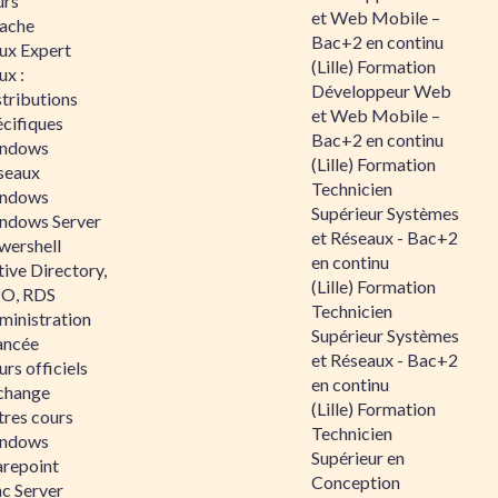
urs
et Web Mobile –
ache
Bac+2 en continu
nux Expert
(Lille) Formation
ux :
Développeur Web
tributions
et Web Mobile –
écifiques
Bac+2 en continu
ndows
(Lille) Formation
seaux
Technicien
ndows
Supérieur Systèmes
ndows Server
et Réseaux - Bac+2
wershell
en continu
ive Directory,
(Lille) Formation
O, RDS
Technicien
ministration
Supérieur Systèmes
ancée
et Réseaux - Bac+2
rs officiels
en continu
change
(Lille) Formation
tres cours
Technicien
ndows
Supérieur en
arepoint
Conception
nc Server