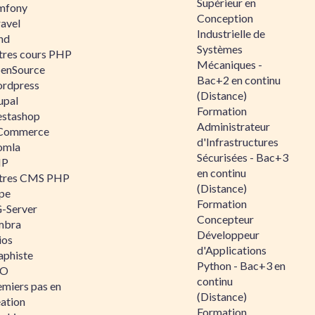
Supérieur en
mfony
Conception
ravel
Industrielle de
nd
Systèmes
tres cours PHP
Mécaniques -
enSource
Bac+2 en continu
rdpress
(Distance)
upal
Formation
estashop
Administrateur
Commerce
d'Infrastructures
omla
Sécurisées - Bac+3
IP
en continu
tres CMS PHP
(Distance)
pe
Formation
-Server
Concepteur
mbra
Développeur
ios
d'Applications
aphiste
Python - Bac+3 en
AO
continu
emiers pas en
(Distance)
éation
Formation