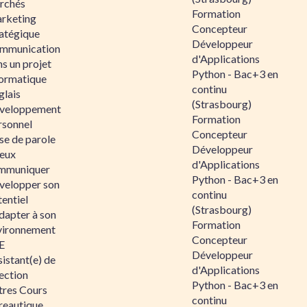
rchés
Formation
rketing
Concepteur
ratégique
Développeur
mmunication
d'Applications
s un projet
Python - Bac+3 en
formatique
continu
glais
(Strasbourg)
veloppement
Formation
rsonnel
Concepteur
se de parole
Développeur
eux
d'Applications
mmuniquer
Python - Bac+3 en
velopper son
continu
entiel
(Strasbourg)
dapter à son
Formation
vironnement
Concepteur
E
Développeur
istant(e) de
d'Applications
ection
Python - Bac+3 en
tres Cours
continu
reautique