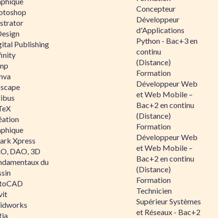
aphique
Concepteur
otoshop
Développeur
ustrator
d'Applications
Design
Python - Bac+3 en
ital Publishing
continu
inity
(Distance)
mp
Formation
nva
Développeur Web
kscape
et Web Mobile –
ribus
Bac+2 en continu
TeX
(Distance)
éation
Formation
aphique
Développeur Web
ark Xpress
et Web Mobile –
O, DAO, 3D
Bac+2 en continu
ndamentaux du
(Distance)
ssin
Formation
toCAD
Technicien
vit
Supérieur Systèmes
lidworks
et Réseaux - Bac+2
tia