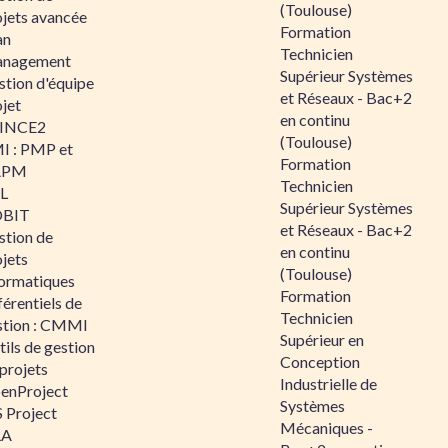
(Toulouse)
ojets avancée
Formation
an
Technicien
nagement
Supérieur Systèmes
stion d'équipe
et Réseaux - Bac+2
jet
en continu
INCE2
(Toulouse)
I : PMP et
Formation
APM
Technicien
IL
Supérieur Systèmes
BIT
et Réseaux - Bac+2
stion de
en continu
jets
(Toulouse)
formatiques
Formation
érentiels de
Technicien
stion : CMMI
Supérieur en
ils de gestion
Conception
projets
Industrielle de
enProject
Systèmes
 Project
Mécaniques -
RA