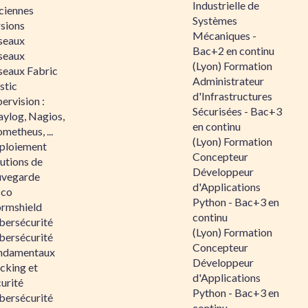
Industrielle de
ciennes
Systèmes
rsions
Mécaniques -
seaux
Bac+2 en continu
seaux
(Lyon) Formation
seaux Fabric
Administrateur
stic
d'Infrastructures
ervision :
Sécurisées - Bac+3
aylog, Nagios,
en continu
metheus, ...
(Lyon) Formation
ploiement
Concepteur
utions de
Développeur
uvegarde
d'Applications
sco
Python - Bac+3 en
ormshield
continu
bersécurité
(Lyon) Formation
bersécurité
Concepteur
ndamentaux
Développeur
cking et
d'Applications
urité
Python - Bac+3 en
bersécurité
continu