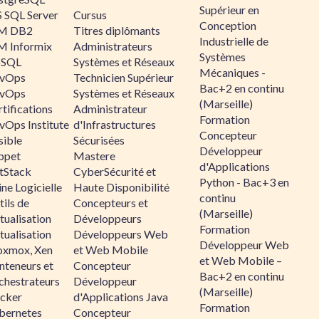
Supérieur en
 SQL Server
Cursus
Conception
M DB2
Titres diplômants
Industrielle de
M Informix
Administrateurs
Systèmes
SQL
Systèmes et Réseaux
Mécaniques -
vOps
Technicien Supérieur
Bac+2 en continu
vOps
Systèmes et Réseaux
(Marseille)
tifications
Administrateur
Formation
vOps Institute
d'Infrastructures
Concepteur
sible
Sécurisées
Développeur
ppet
Mastere
d'Applications
ltStack
CyberSécurité et
Python - Bac+3 en
ne Logicielle
Haute Disponibilité
continu
ils de
Concepteurs et
(Marseille)
tualisation
Développeurs
Formation
tualisation
Développeurs Web
Développeur Web
oxmox, Xen
et Web Mobile
et Web Mobile –
nteneurs et
Concepteur
Bac+2 en continu
chestrateurs
Développeur
(Marseille)
cker
d'Applications Java
Formation
bernetes
Concepteur