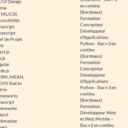
/UI Design
en continu
gma
(Bordeaux)
ML/CSS
Formation
essibilité
Concepteur
vascript
Développeur
pescript
d'Applications
ef de Projet
Python - Bac+3 en
eb
continu
ct.js
(Bordeaux)
.js
Formation
gular
Concepteur
de.js
Développeur
RN, MEAN,
d'Applications
VN Stacks
Python - Bac+3 en
tres
continu
ameworks
(Bordeaux)
vascript
Formation
bmaster
Développeur Web
ancé
et Web Mobile –
bmaster
Bac+2 en continu
pert