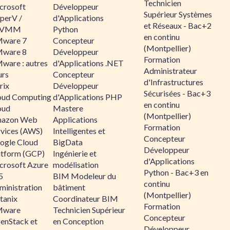
Technicien
crosoft
Développeur
Supérieur Systèmes
perV /
d'Applications
et Réseaux - Bac+2
CVMM
Python
en continu
ware 7
Concepteur
(Montpellier)
ware 8
Développeur
Formation
ware : autres
d'Applications .NET
Administrateur
urs
Concepteur
d'Infrastructures
rix
Développeur
Sécurisées - Bac+3
oud Computing
d'Applications PHP
en continu
oud
Mastere
(Montpellier)
azon Web
Applications
Formation
rvices (AWS)
Intelligentes et
Concepteur
ogle Cloud
BigData
Développeur
atform (GCP)
Ingénierie et
d'Applications
crosoft Azure
modélisation
Python - Bac+3 en
5
BIM Modeleur du
continu
ministration
bâtiment
(Montpellier)
tanix
Coordinateur BIM
Formation
ware
Technicien Supérieur
Concepteur
enStack et
en Conception
Développeur