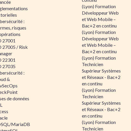
ancée
(Lyon) Formation
glementations
Développeur Web
torielles
et Web Mobile –
ersécurité :
Bac+2 en continu
rmes, risques
(Lyon) Formation
opérations
Développeur Web
O 27001
et Web Mobile –
O 27005 / Risk
Bac+2 en continu
nager
(Lyon) Formation
O 22301
Technicien
O 27035
Supérieur Systèmes
ersécurité :
et Réseaux - Bac+2
oud &
en continu
vSecOps
(Lyon) Formation
eckPoint
Technicien
ses de données
Supérieur Systèmes
L
et Réseaux - Bac+2
cess
en continu
acle
(Lyon) Formation
SQL/MariaDB
Technicien
stgreSQL