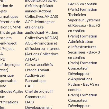
BIT
modélisation 3D et
Bac+2 en continu
stion de
d’effets spéciaux
(Paris) Formation
jets
animés (Actions
Technicien
formatiques
Collectives AFDAS)
Supérieur Systèmes
érentiels de
ACO-Montage et
et Réseaux - Bac+2
stion : CMMI
étalonnage
en continu
ils de gestion
audiovisuel (Actions
(Paris) Formation
projets
Collectives AFDAS)
Administrateur
enProject
ACO-Promotion et
d'Infrastructures
 Project
diffusion sur internet
Sécurisées - Bac+3
RA
(Actions Collectives
en continu
GPD
AFDAS)
(Paris) Formation
f de projets
Cursus accélérés
Concepteur
tier)
France Travail
Développeur
mérique
Audiovisuel
d'Applications
sponsable
Bureautique
Python - Bac+3 en
lité
CAO
continu
thodes Agiles
Chef de projet IT
(Paris) Formation
rum
Commercial
Concepteur
tifications
DAO
Développeur
les
Développement