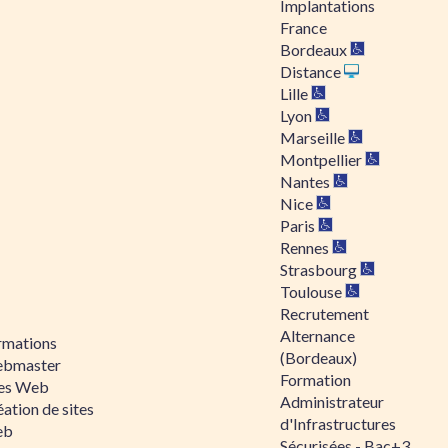
Implantations
France
Bordeaux
Distance
Lille
Lyon
Marseille
Montpellier
Nantes
Nice
Paris
Rennes
Strasbourg
Toulouse
Recrutement
Alternance
rmations
(Bordeaux)
bmaster
Formation
tes Web
Administrateur
ation de sites
d'Infrastructures
eb
Sécurisées - Bac+3