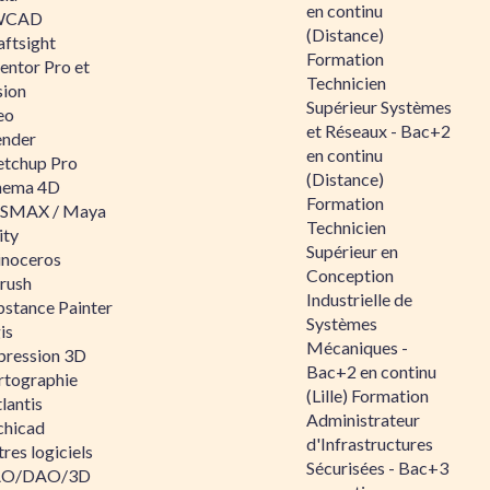
en continu
WCAD
(Distance)
aftsight
Formation
entor Pro et
Technicien
sion
Supérieur Systèmes
eo
et Réseaux - Bac+2
ender
en continu
etchup Pro
(Distance)
nema 4D
Formation
SMAX / Maya
Technicien
ity
Supérieur en
inoceros
Conception
rush
Industrielle de
bstance Painter
Systèmes
is
Mécaniques -
pression 3D
Bac+2 en continu
rtographie
(Lille) Formation
lantis
Administrateur
chicad
d'Infrastructures
res logiciels
Sécurisées - Bac+3
O/DAO/3D