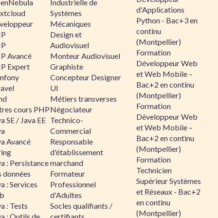
enNebula
Industrielle de
d'Applications
xtcloud
Systèmes
Python - Bac+3 en
veloppeur
Mécaniques
continu
HP
Design et
(Montpellier)
HP
Audiovisuel
Formation
P Avancé
Monteur Audiovisuel
Développeur Web
P Expert
Graphiste
et Web Mobile –
mfony
Concepteur Designer
Bac+2 en continu
ravel
UI
(Montpellier)
nd
Métiers transverses
Formation
tres cours PHP
Négociateur
Développeur Web
a SE / Java EE
Technico-
et Web Mobile –
va
Commercial
Bac+2 en continu
va Avancé
Responsable
(Montpellier)
ring
d'établissement
Formation
a : Persistance
marchand
Technicien
s données
Formateur
Supérieur Systèmes
a : Services
Professionnel
et Réseaux - Bac+2
b
d'Adultes
en continu
a : Tests
Socles qualifiants /
(Montpellier)
a : Outils de
certifiants