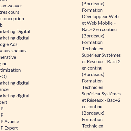
(Bordeaux)
eamweaver
Formation
tres cours
Développeur Web
oconception
et Web Mobile –
b
Bac+2 en continu
rketing Digital
(Bordeaux)
rketing digital
Formation
ogle Ads
Technicien
seaux sociaux
Supérieur Systèmes
nerative
et Réseaux - Bac+2
gine
en continu
timization
(Bordeaux)
EO)
Formation
rketing digital
Technicien
ancé
Supérieur Systèmes
rketing digital
et Réseaux - Bac+2
pert
en continu
HP
(Bordeaux)
HP
Formation
P Avancé
Technicien
P Expert