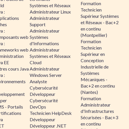
Formation
ld
Systèmes et Réseaux
Technicien
a :
Administrateur Linux
Supérieur Systèmes
plications
Administrateur
et Réseaux - Bac+2
ches
Support
en continu
a :
Administrateur
(Montpellier)
mposants web
Systèmes
Formation
a :
d'Informations
Technicien
ameworks web
Administrateur
Supérieur en
ministration
Systèmes et Réseaux
Conception
va EE
Cloud
Industrielle de
tres cours Java
Administrateur
Systèmes
a :
Windows Server
Mécaniques -
vironnements
Analyste
Bac+2 en continu
Cybersécurité
(Nantes)
veloppement
Développeur
Formation
sper
Cybersécurité
Administrateur
S - Portails
DevOps
d'Infrastructures
tifications
Technicien HelpDesk
Sécurisées - Bac+3
va
Développeur
en continu
ET
Développeur .NET