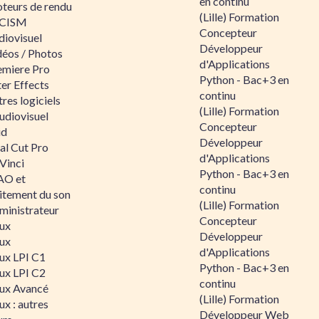
en continu
teurs de rendu
(Lille) Formation
CISM
Concepteur
diovisuel
Développeur
déos / Photos
d'Applications
emiere Pro
Python - Bac+3 en
er Effects
continu
res logiciels
(Lille) Formation
udiovisuel
Concepteur
id
Développeur
al Cut Pro
d'Applications
Vinci
Python - Bac+3 en
O et
continu
aitement du son
(Lille) Formation
ministrateur
Concepteur
nux
Développeur
nux
d'Applications
nux LPI C1
Python - Bac+3 en
nux LPI C2
continu
nux Avancé
(Lille) Formation
ux : autres
Développeur Web