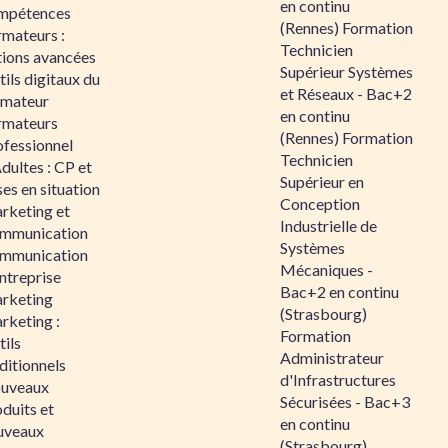
en continu
mpétences
(Rennes) Formation
rmateurs :
Technicien
tions avancées
Supérieur Systèmes
ils digitaux du
et Réseaux - Bac+2
rmateur
en continu
rmateurs
(Rennes) Formation
ofessionnel
Technicien
dultes : CP et
Supérieur en
es en situation
Conception
rketing et
Industrielle de
mmunication
Systèmes
mmunication
Mécaniques -
ntreprise
Bac+2 en continu
rketing
(Strasbourg)
rketing :
Formation
ils
Administrateur
ditionnels
d'Infrastructures
uveaux
Sécurisées - Bac+3
duits et
en continu
uveaux
(Strasbourg)