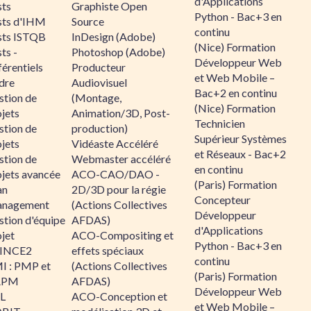
d'Applications
sts
Graphiste Open
Python - Bac+3 en
sts d'IHM
Source
continu
sts ISTQB
InDesign (Adobe)
(Nice) Formation
ts -
Photoshop (Adobe)
Développeur Web
érentiels
Producteur
et Web Mobile –
dre
Audiovisuel
Bac+2 en continu
stion de
(Montage,
(Nice) Formation
jets
Animation/3D, Post-
Technicien
stion de
production)
Supérieur Systèmes
jets
Vidéaste Accéléré
et Réseaux - Bac+2
stion de
Webmaster accéléré
en continu
ojets avancée
ACO-CAO/DAO -
(Paris) Formation
an
2D/3D pour la régie
Concepteur
nagement
(Actions Collectives
Développeur
stion d'équipe
AFDAS)
d'Applications
jet
ACO-Compositing et
Python - Bac+3 en
INCE2
effets spéciaux
continu
I : PMP et
(Actions Collectives
(Paris) Formation
APM
AFDAS)
Développeur Web
IL
ACO-Conception et
et Web Mobile –