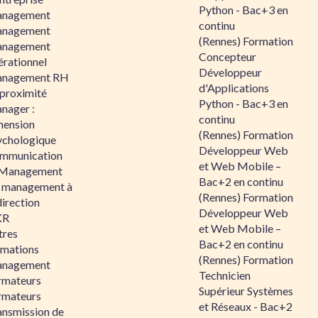
Python - Bac+3 en
nagement
continu
nagement
(Rennes) Formation
nagement
Concepteur
érationnel
Développeur
nagement RH
d'Applications
 proximité
Python - Bac+3 en
nager :
continu
mension
(Rennes) Formation
ychologique
Développeur Web
mmunication
et Web Mobile –
 Management
Bac+2 en continu
 management à
(Rennes) Formation
direction
Développeur Web
KR
et Web Mobile –
tres
Bac+2 en continu
rmations
(Rennes) Formation
nagement
Technicien
rmateurs
Supérieur Systèmes
rmateurs
et Réseaux - Bac+2
ansmission de