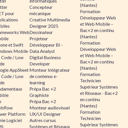
lin
informatiques
(Nantes)
tter
Concepteur
Formation
ET pour
mécanique
Développeur Web
lications
Creative Multimedia
et Web Mobile –
biles
Designer 2025
Bac+2 en continu
ameworks Web
Dessinateur
(Nantes)
bile
Projeteur
Formation
one et Swift
Développeur BI -
Développeur Web
ndows Mobile
Data Analyst
et Web Mobile –
 Code / Low
Digital Business
Bac+2 en continu
de
Developer
(Nantes)
ogle AppSheet
Monteur Intégrateur
Formation
 Code / Low
de contenus e-
Technicien
de
learning
Supérieur Systèmes
ndamentaux
Prépa Bac +2
et Réseaux - Bac+2
bble
Graphiste
en continu
n
Prépa Bac +2
(Nantes)
bflow
Monteur audiovisuel
Formation
wer Platform
UX/UI Designer
Technicien
ie Logiciel
Autres cursus
Supérieur Systèmes
ML
Systèmes et Réseaux