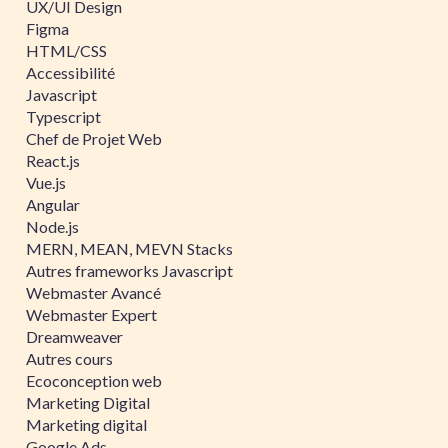
UX/UI Design
Figma
HTML/CSS
Accessibilité
Javascript
Typescript
Chef de Projet Web
React.js
Vue.js
Angular
Node.js
MERN, MEAN, MEVN Stacks
Autres frameworks Javascript
Webmaster Avancé
Webmaster Expert
Dreamweaver
Autres cours
Ecoconception web
Marketing Digital
Marketing digital
Google Ads