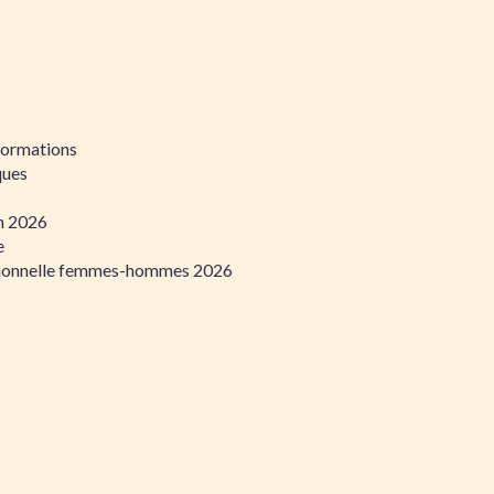
formations
ques
on 2026
e
ssionnelle femmes-hommes 2026