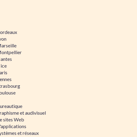
 Bordeaux
Lyon
Marseille
Montpellier
Nantes
Nice
aris
Rennes
Strasbourg
Toulouse
bureautique
raphisme et audivisuel
e sites Web
'applications
ystèmes et réseaux