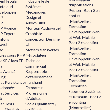
enNebula
Industrielle de
d'Applications
xtcloud
Systèmes
Python - Bac+3 en
veloppeur
Mécaniques
continu
HP
Design et
(Montpellier)
HP
Audiovisuel
Formation
P Avancé
Monteur Audiovisuel
Développeur Web
P Expert
Graphiste
et Web Mobile –
mfony
Concepteur Designer
Bac+2 en continu
ravel
UI
(Montpellier)
nd
Métiers transverses
Formation
tres cours PHP
Négociateur
Développeur Web
a SE / Java EE
Technico-
et Web Mobile –
va
Commercial
Bac+2 en continu
va Avancé
Responsable
(Montpellier)
ring
d'établissement
Formation
a : Persistance
marchand
Technicien
s données
Formateur
Supérieur Systèmes
a : Services
Professionnel
et Réseaux - Bac+2
b
d'Adultes
en continu
a : Tests
Socles qualifiants /
(Montpellier)
a : Outils de
certifiants