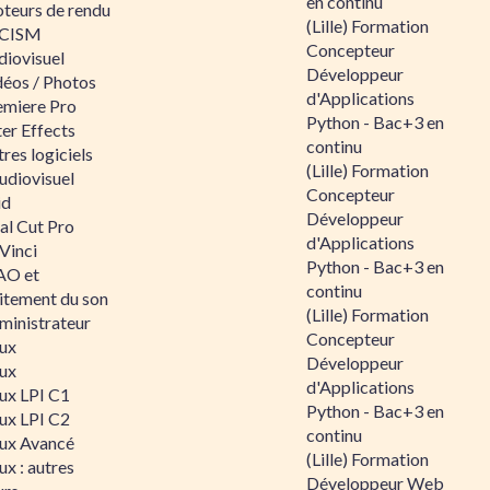
en continu
teurs de rendu
(Lille) Formation
CISM
Concepteur
diovisuel
Développeur
déos / Photos
d'Applications
emiere Pro
Python - Bac+3 en
er Effects
continu
res logiciels
(Lille) Formation
udiovisuel
Concepteur
id
Développeur
al Cut Pro
d'Applications
Vinci
Python - Bac+3 en
O et
continu
aitement du son
(Lille) Formation
ministrateur
Concepteur
nux
Développeur
nux
d'Applications
nux LPI C1
Python - Bac+3 en
nux LPI C2
continu
nux Avancé
(Lille) Formation
ux : autres
Développeur Web