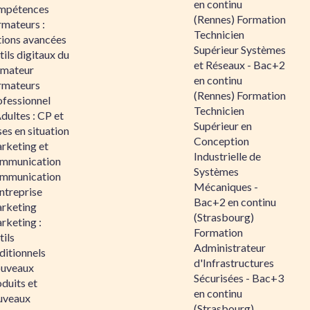
en continu
mpétences
(Rennes) Formation
rmateurs :
Technicien
tions avancées
Supérieur Systèmes
ils digitaux du
et Réseaux - Bac+2
rmateur
en continu
rmateurs
(Rennes) Formation
ofessionnel
Technicien
dultes : CP et
Supérieur en
es en situation
Conception
rketing et
Industrielle de
mmunication
Systèmes
mmunication
Mécaniques -
ntreprise
Bac+2 en continu
rketing
(Strasbourg)
rketing :
Formation
ils
Administrateur
ditionnels
d'Infrastructures
uveaux
Sécurisées - Bac+3
duits et
en continu
uveaux
(Strasbourg)