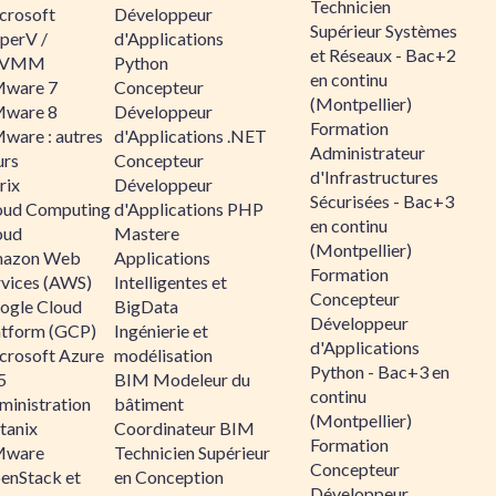
Technicien
crosoft
Développeur
Supérieur Systèmes
perV /
d'Applications
et Réseaux - Bac+2
CVMM
Python
en continu
ware 7
Concepteur
(Montpellier)
ware 8
Développeur
Formation
ware : autres
d'Applications .NET
Administrateur
urs
Concepteur
d'Infrastructures
rix
Développeur
Sécurisées - Bac+3
oud Computing
d'Applications PHP
en continu
oud
Mastere
(Montpellier)
azon Web
Applications
Formation
rvices (AWS)
Intelligentes et
Concepteur
ogle Cloud
BigData
Développeur
atform (GCP)
Ingénierie et
d'Applications
crosoft Azure
modélisation
Python - Bac+3 en
5
BIM Modeleur du
continu
ministration
bâtiment
(Montpellier)
tanix
Coordinateur BIM
Formation
ware
Technicien Supérieur
Concepteur
enStack et
en Conception
Développeur