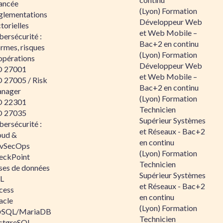
ancée
(Lyon) Formation
glementations
Développeur Web
torielles
et Web Mobile –
ersécurité :
Bac+2 en continu
rmes, risques
(Lyon) Formation
opérations
Développeur Web
O 27001
et Web Mobile –
O 27005 / Risk
Bac+2 en continu
nager
(Lyon) Formation
O 22301
Technicien
O 27035
Supérieur Systèmes
ersécurité :
et Réseaux - Bac+2
oud &
en continu
vSecOps
(Lyon) Formation
eckPoint
Technicien
ses de données
Supérieur Systèmes
L
et Réseaux - Bac+2
cess
en continu
acle
(Lyon) Formation
SQL/MariaDB
Technicien
stgreSQL