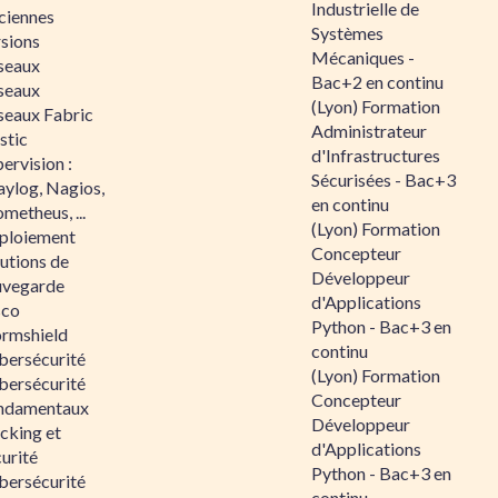
Industrielle de
ciennes
Systèmes
rsions
Mécaniques -
seaux
Bac+2 en continu
seaux
(Lyon) Formation
seaux Fabric
Administrateur
stic
d'Infrastructures
ervision :
Sécurisées - Bac+3
aylog, Nagios,
en continu
metheus, ...
(Lyon) Formation
ploiement
Concepteur
utions de
Développeur
uvegarde
d'Applications
sco
Python - Bac+3 en
ormshield
continu
bersécurité
(Lyon) Formation
bersécurité
Concepteur
ndamentaux
Développeur
cking et
d'Applications
urité
Python - Bac+3 en
bersécurité
continu