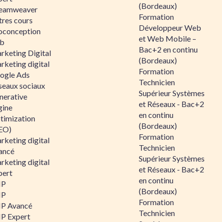
(Bordeaux)
eamweaver
Formation
tres cours
Développeur Web
oconception
et Web Mobile –
b
Bac+2 en continu
rketing Digital
(Bordeaux)
rketing digital
Formation
ogle Ads
Technicien
seaux sociaux
Supérieur Systèmes
nerative
et Réseaux - Bac+2
gine
en continu
timization
(Bordeaux)
EO)
Formation
rketing digital
Technicien
ancé
Supérieur Systèmes
rketing digital
et Réseaux - Bac+2
pert
en continu
HP
(Bordeaux)
HP
Formation
P Avancé
Technicien
P Expert