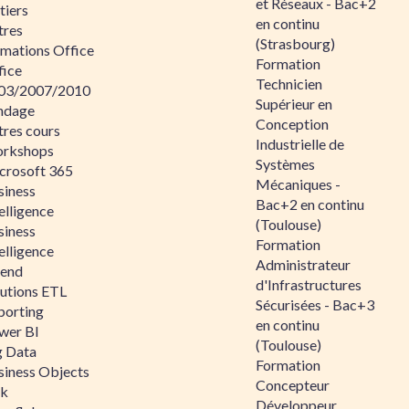
et Réseaux - Bac+2
tiers
en continu
tres
(Strasbourg)
rmations Office
Formation
fice
Technicien
03/2007/2010
Supérieur en
ndage
Conception
tres cours
Industrielle de
rkshops
Systèmes
crosoft 365
Mécaniques -
siness
Bac+2 en continu
elligence
(Toulouse)
siness
Formation
elligence
Administrateur
lend
d'Infrastructures
lutions ETL
Sécurisées - Bac+3
porting
en continu
wer BI
(Toulouse)
g Data
Formation
siness Objects
Concepteur
ik
Développeur