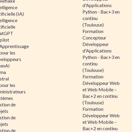
owflake
d'Applications
elligence
Python - Bac+3 en
ificielle (IA)
continu
elligence
(Toulouse)
ificielle
Formation
atGPT
Concepteur
pilot
Développeur
 Apprentissage
d'Applications
pour les
Python - Bac+3 en
veloppeurs
continu
enAI
(Toulouse)
ama
Formation
stral
Développeur Web
pour les
et Web Mobile –
ministrateurs
Bac+2 en continu
stèmes
(Toulouse)
stion de
Formation
jets
Développeur Web
stion de
et Web Mobile –
jets
Bac+2 en continu
stion de