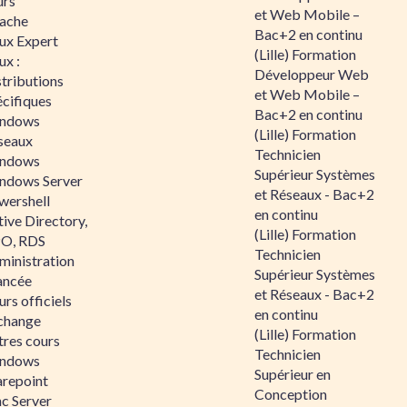
urs
et Web Mobile –
ache
Bac+2 en continu
nux Expert
(Lille) Formation
ux :
Développeur Web
tributions
et Web Mobile –
écifiques
Bac+2 en continu
ndows
(Lille) Formation
seaux
Technicien
ndows
Supérieur Systèmes
ndows Server
et Réseaux - Bac+2
wershell
en continu
ive Directory,
(Lille) Formation
O, RDS
Technicien
ministration
Supérieur Systèmes
ancée
et Réseaux - Bac+2
rs officiels
en continu
change
(Lille) Formation
tres cours
Technicien
ndows
Supérieur en
arepoint
Conception
nc Server