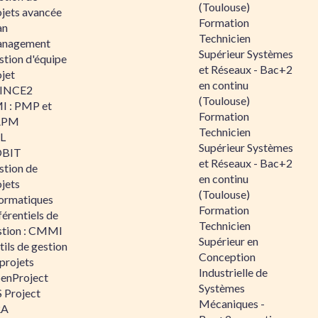
(Toulouse)
ojets avancée
Formation
an
Technicien
nagement
Supérieur Systèmes
stion d'équipe
et Réseaux - Bac+2
jet
en continu
INCE2
(Toulouse)
I : PMP et
Formation
APM
Technicien
IL
Supérieur Systèmes
BIT
et Réseaux - Bac+2
stion de
en continu
jets
(Toulouse)
formatiques
Formation
érentiels de
Technicien
stion : CMMI
Supérieur en
ils de gestion
Conception
projets
Industrielle de
enProject
Systèmes
 Project
Mécaniques -
RA