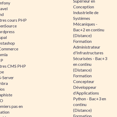
Supérieur en
mfony
Conception
ravel
Industrielle de
nd
Systèmes
tres cours PHP
Mécaniques -
enSource
Bac+2 en continu
rdpress
(Distance)
upal
Formation
estashop
Administrateur
Commerce
d'Infrastructures
omla
Sécurisées - Bac+3
IP
en continu
tres CMS PHP
(Distance)
pe
Formation
-Server
Concepteur
mbra
Développeur
ios
d'Applications
aphiste
Python - Bac+3 en
AO
continu
emiers pas en
(Distance)
éation
Formation