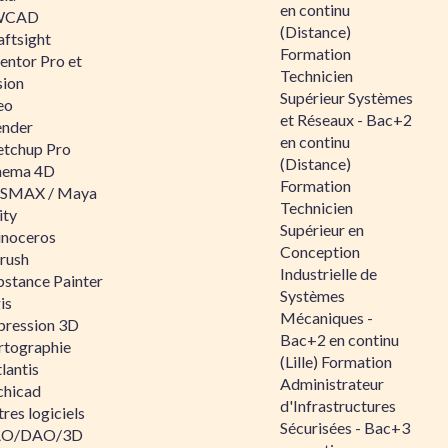
en continu
WCAD
(Distance)
aftsight
Formation
entor Pro et
Technicien
sion
Supérieur Systèmes
eo
et Réseaux - Bac+2
ender
en continu
etchup Pro
(Distance)
nema 4D
Formation
SMAX / Maya
Technicien
ity
Supérieur en
inoceros
Conception
rush
Industrielle de
bstance Painter
Systèmes
is
Mécaniques -
pression 3D
Bac+2 en continu
rtographie
(Lille) Formation
lantis
Administrateur
chicad
d'Infrastructures
res logiciels
Sécurisées - Bac+3
O/DAO/3D