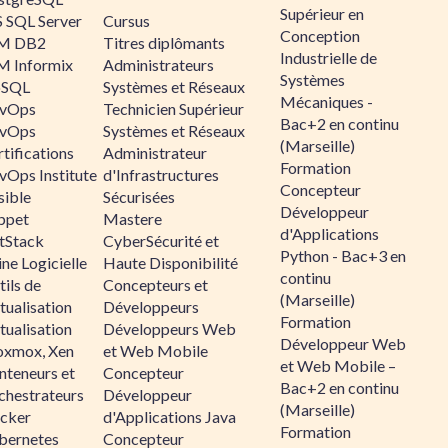
Supérieur en
 SQL Server
Cursus
Conception
M DB2
Titres diplômants
Industrielle de
M Informix
Administrateurs
Systèmes
SQL
Systèmes et Réseaux
Mécaniques -
vOps
Technicien Supérieur
Bac+2 en continu
vOps
Systèmes et Réseaux
(Marseille)
tifications
Administrateur
Formation
vOps Institute
d'Infrastructures
Concepteur
sible
Sécurisées
Développeur
ppet
Mastere
d'Applications
ltStack
CyberSécurité et
Python - Bac+3 en
ne Logicielle
Haute Disponibilité
continu
ils de
Concepteurs et
(Marseille)
tualisation
Développeurs
Formation
tualisation
Développeurs Web
Développeur Web
oxmox, Xen
et Web Mobile
et Web Mobile –
nteneurs et
Concepteur
Bac+2 en continu
chestrateurs
Développeur
(Marseille)
cker
d'Applications Java
Formation
bernetes
Concepteur