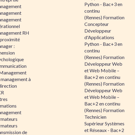
Python - Bac+3 en
nagement
continu
nagement
(Rennes) Formation
nagement
Concepteur
érationnel
Développeur
nagement RH
d'Applications
 proximité
Python - Bac+3 en
nager :
continu
mension
(Rennes) Formation
ychologique
Développeur Web
mmunication
et Web Mobile –
 Management
Bac+2 en continu
 management à
(Rennes) Formation
direction
Développeur Web
KR
et Web Mobile –
tres
Bac+2 en continu
rmations
(Rennes) Formation
nagement
Technicien
rmateurs
Supérieur Systèmes
rmateurs
et Réseaux - Bac+2
ansmission de