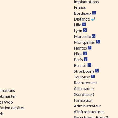
Implantations
France
Bordeaux
Distance
Lille
Lyon
Marseille
Montpellier
Nantes
Nice
Paris
Rennes
Strasbourg
Toulouse
Recrutement
Alternance
rmations
(Bordeaux)
bmaster
Formation
tes Web
Administrateur
ation de sites
d'Infrastructures
eb
Sécurisées - Bac+3