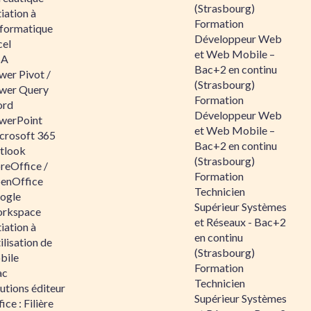
(Strasbourg)
tiation à
Formation
nformatique
Développeur Web
cel
et Web Mobile –
BA
Bac+2 en continu
wer Pivot /
(Strasbourg)
wer Query
Formation
rd
Développeur Web
werPoint
et Web Mobile –
crosoft 365
Bac+2 en continu
tlook
(Strasbourg)
reOffice /
Formation
enOffice
Technicien
ogle
Supérieur Systèmes
rkspace
et Réseaux - Bac+2
tiation à
en continu
tilisation de
(Strasbourg)
bile
Formation
ac
Technicien
utions éditeur
Supérieur Systèmes
ice : Filière