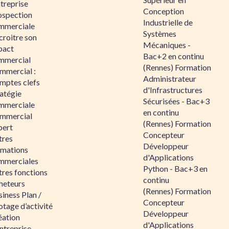
ntreprise
Conception
ospection
Industrielle de
mmerciale
Systèmes
croitre son
Mécaniques -
pact
Bac+2 en continu
mmercial
(Rennes) Formation
mmercial :
Administrateur
mptes clefs
d'Infrastructures
atégie
Sécurisées - Bac+3
mmerciale
en continu
mmercial
(Rennes) Formation
pert
Concepteur
tres
Développeur
rmations
d'Applications
mmerciales
Python - Bac+3 en
tres fonctions
continu
heteurs
(Rennes) Formation
iness Plan /
Concepteur
otage d’activité
Développeur
éation
d'Applications
ntreprise