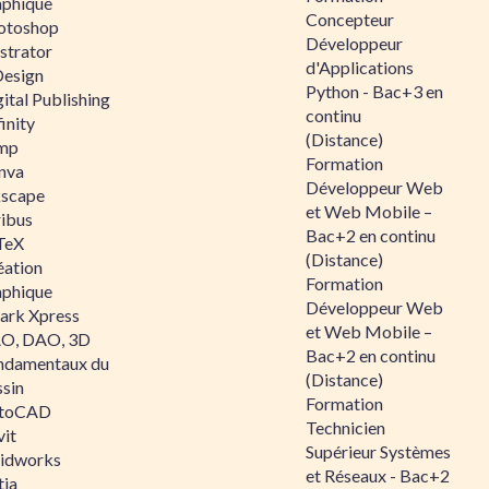
aphique
Concepteur
otoshop
Développeur
ustrator
d'Applications
Design
Python - Bac+3 en
ital Publishing
continu
inity
(Distance)
mp
Formation
nva
Développeur Web
kscape
et Web Mobile –
ribus
Bac+2 en continu
TeX
(Distance)
éation
Formation
aphique
Développeur Web
ark Xpress
et Web Mobile –
O, DAO, 3D
Bac+2 en continu
ndamentaux du
(Distance)
ssin
Formation
toCAD
Technicien
vit
Supérieur Systèmes
lidworks
et Réseaux - Bac+2
tia