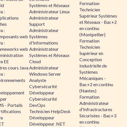
Formation
ld
Systèmes et Réseaux
Technicien
a :
Administrateur Linux
Supérieur Systèmes
plications
Administrateur
et Réseaux - Bac+2
ches
Support
en continu
a :
Administrateur
(Montpellier)
mposants web
Systèmes
Formation
a :
d'Informations
Technicien
ameworks web
Administrateur
Supérieur en
ministration
Systèmes et Réseaux
Conception
va EE
Cloud
Industrielle de
tres cours Java
Administrateur
Systèmes
a :
Windows Server
Mécaniques -
vironnements
Analyste
Bac+2 en continu
Cybersécurité
(Nantes)
veloppement
Développeur
Formation
sper
Cybersécurité
Administrateur
S - Portails
DevOps
d'Infrastructures
tifications
Technicien HelpDesk
Sécurisées - Bac+3
va
Développeur
en continu
ET
Développeur .NET