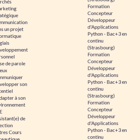
rchés
Formation
rketing
Concepteur
ratégique
Développeur
mmunication
d'Applications
s un projet
Python - Bac+3 en
formatique
continu
glais
(Strasbourg)
veloppement
Formation
rsonnel
Concepteur
se de parole
Développeur
eux
d'Applications
mmuniquer
Python - Bac+3 en
velopper son
continu
entiel
(Strasbourg)
dapter à son
Formation
vironnement
Concepteur
E
Développeur
istant(e) de
d'Applications
ection
Python - Bac+3 en
tres Cours
continu
reautique