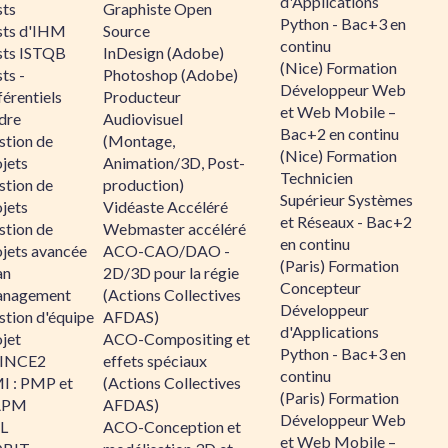
d'Applications
sts
Graphiste Open
Python - Bac+3 en
sts d'IHM
Source
continu
sts ISTQB
InDesign (Adobe)
(Nice) Formation
ts -
Photoshop (Adobe)
Développeur Web
érentiels
Producteur
et Web Mobile –
dre
Audiovisuel
Bac+2 en continu
stion de
(Montage,
(Nice) Formation
jets
Animation/3D, Post-
Technicien
stion de
production)
Supérieur Systèmes
jets
Vidéaste Accéléré
et Réseaux - Bac+2
stion de
Webmaster accéléré
en continu
ojets avancée
ACO-CAO/DAO -
(Paris) Formation
an
2D/3D pour la régie
Concepteur
nagement
(Actions Collectives
Développeur
stion d'équipe
AFDAS)
d'Applications
jet
ACO-Compositing et
Python - Bac+3 en
INCE2
effets spéciaux
continu
I : PMP et
(Actions Collectives
(Paris) Formation
APM
AFDAS)
Développeur Web
IL
ACO-Conception et
et Web Mobile –