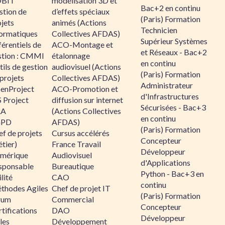
BIT
modélisation 3D et
Bac+2 en continu
stion de
d’effets spéciaux
(Paris) Formation
jets
animés (Actions
Technicien
formatiques
Collectives AFDAS)
Supérieur Systèmes
érentiels de
ACO-Montage et
et Réseaux - Bac+2
stion : CMMI
étalonnage
en continu
ils de gestion
audiovisuel (Actions
(Paris) Formation
projets
Collectives AFDAS)
Administrateur
enProject
ACO-Promotion et
d'Infrastructures
 Project
diffusion sur internet
Sécurisées - Bac+3
RA
(Actions Collectives
en continu
GPD
AFDAS)
(Paris) Formation
f de projets
Cursus accélérés
Concepteur
tier)
France Travail
Développeur
mérique
Audiovisuel
d'Applications
sponsable
Bureautique
Python - Bac+3 en
lité
CAO
continu
thodes Agiles
Chef de projet IT
(Paris) Formation
rum
Commercial
Concepteur
tifications
DAO
Développeur
les
Développement