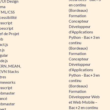
/UI Design
en continu
gma
(Bordeaux)
ML/CSS
Formation
essibilité
Concepteur
vascript
Développeur
pescript
d'Applications
ef de Projet
Python - Bac+3 en
eb
continu
ct.js
(Bordeaux)
.js
Formation
gular
Concepteur
de.js
Développeur
RN, MEAN,
d'Applications
VN Stacks
Python - Bac+3 en
tres
continu
ameworks
(Bordeaux)
vascript
Formation
bmaster
Développeur Web
ancé
et Web Mobile –
bmaster
Bac+2 en continu
pert