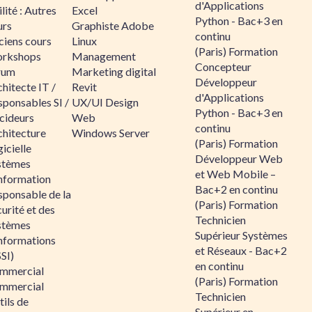
d'Applications
lité : Autres
Excel
Python - Bac+3 en
urs
Graphiste Adobe
continu
ciens cours
Linux
(Paris) Formation
rkshops
Management
Concepteur
rum
Marketing digital
Développeur
hitecte IT /
Revit
d'Applications
sponsables SI /
UX/UI Design
Python - Bac+3 en
cideurs
Web
continu
chitecture
Windows Server
(Paris) Formation
icielle
Développeur Web
stèmes
et Web Mobile –
information
Bac+2 en continu
sponsable de la
(Paris) Formation
urité et des
Technicien
stèmes
Supérieur Systèmes
informations
et Réseaux - Bac+2
SI)
en continu
mmercial
(Paris) Formation
mmercial
Technicien
ils de
Supérieur en