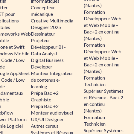
lin
informatiques
(Nantes)
tter
Concepteur
Formation
ET pour
mécanique
Développeur Web
lications
Creative Multimedia
et Web Mobile –
biles
Designer 2025
Bac+2 en continu
ameworks Web
Dessinateur
(Nantes)
bile
Projeteur
Formation
one et Swift
Développeur BI -
Développeur Web
ndows Mobile
Data Analyst
et Web Mobile –
 Code / Low
Digital Business
Bac+2 en continu
de
Developer
(Nantes)
ogle AppSheet
Monteur Intégrateur
Formation
 Code / Low
de contenus e-
Technicien
de
learning
Supérieur Systèmes
ndamentaux
Prépa Bac +2
et Réseaux - Bac+2
bble
Graphiste
en continu
n
Prépa Bac +2
(Nantes)
bflow
Monteur audiovisuel
Formation
wer Platform
UX/UI Designer
Technicien
ie Logiciel
Autres cursus
Supérieur Systèmes
ML
Systèmes et Réseaux