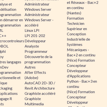
et Réseaux - Bac+2
alyse et
Administrateur
en continu
délisation
Windows Server
(Nantes)
ogrammation
Administrateur
Formation
en démarrer en
Windows Server -
Technicien
ogrammation
accéléré
Supérieur en
ML
Linux LPI
Conception
C++
LPI 201-202
Industrielle de
crocontroleurs
Développeur
Systèmes
OBOL
Analyste
Mécaniques -
lphi
Programmeur
Bac+2 en continu
by
Découverte de la
(Nice) Formation
tres langages
programmation
Concepteur
nDev
Autres
Développeur
ogrammation
After Effects
d'Applications
ctionnelle et
(Adobe)
Python - Bac+3 en
gique
AutoCAD 2D-3D /
continu
ckaging
Revit Architecture
(Nice) Formation
pplications
Graphiste accéléré
Concepteur
ngage R
Graphiste
Développeur
sts
Multimedia