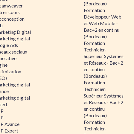
(Bordeaux)
eamweaver
Formation
tres cours
Développeur Web
oconception
et Web Mobile –
b
Bac+2 en continu
rketing Digital
(Bordeaux)
rketing digital
Formation
ogle Ads
Technicien
seaux sociaux
Supérieur Systèmes
nerative
et Réseaux - Bac+2
gine
en continu
timization
(Bordeaux)
EO)
Formation
rketing digital
Technicien
ancé
Supérieur Systèmes
rketing digital
et Réseaux - Bac+2
pert
en continu
HP
(Bordeaux)
HP
Formation
P Avancé
Technicien
P Expert