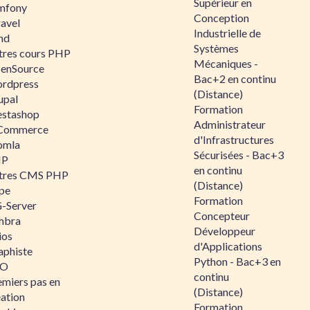
Supérieur en
mfony
Conception
ravel
Industrielle de
nd
Systèmes
tres cours PHP
Mécaniques -
enSource
Bac+2 en continu
rdpress
(Distance)
upal
Formation
estashop
Administrateur
Commerce
d'Infrastructures
omla
Sécurisées - Bac+3
IP
en continu
tres CMS PHP
(Distance)
pe
Formation
-Server
Concepteur
mbra
Développeur
ios
d'Applications
aphiste
Python - Bac+3 en
AO
continu
emiers pas en
(Distance)
éation
Formation