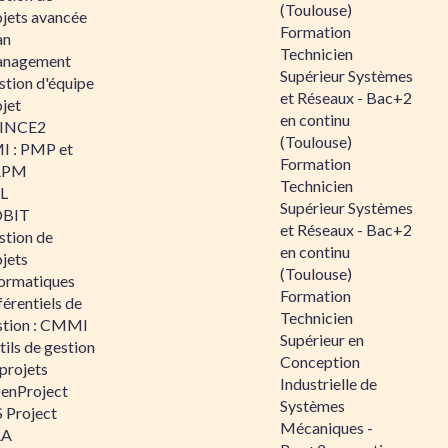
(Toulouse)
ojets avancée
Formation
an
Technicien
nagement
Supérieur Systèmes
stion d'équipe
et Réseaux - Bac+2
jet
en continu
INCE2
(Toulouse)
I : PMP et
Formation
APM
Technicien
IL
Supérieur Systèmes
BIT
et Réseaux - Bac+2
stion de
en continu
jets
(Toulouse)
formatiques
Formation
érentiels de
Technicien
stion : CMMI
Supérieur en
ils de gestion
Conception
projets
Industrielle de
enProject
Systèmes
 Project
Mécaniques -
RA