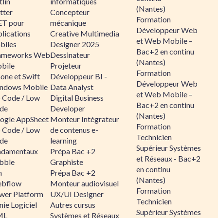
lin
informatiques
(Nantes)
tter
Concepteur
Formation
ET pour
mécanique
Développeur Web
lications
Creative Multimedia
et Web Mobile –
biles
Designer 2025
Bac+2 en continu
ameworks Web
Dessinateur
(Nantes)
bile
Projeteur
Formation
one et Swift
Développeur BI -
Développeur Web
ndows Mobile
Data Analyst
et Web Mobile –
 Code / Low
Digital Business
Bac+2 en continu
de
Developer
(Nantes)
ogle AppSheet
Monteur Intégrateur
Formation
 Code / Low
de contenus e-
Technicien
de
learning
Supérieur Systèmes
ndamentaux
Prépa Bac +2
et Réseaux - Bac+2
bble
Graphiste
en continu
n
Prépa Bac +2
(Nantes)
bflow
Monteur audiovisuel
Formation
wer Platform
UX/UI Designer
Technicien
ie Logiciel
Autres cursus
Supérieur Systèmes
ML
Systèmes et Réseaux