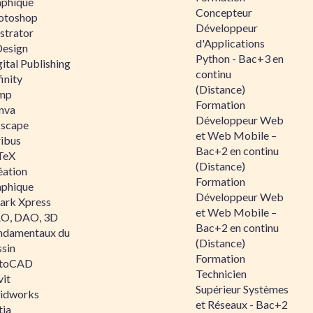
aphique
Concepteur
otoshop
Développeur
ustrator
d'Applications
Design
Python - Bac+3 en
ital Publishing
continu
inity
(Distance)
mp
Formation
nva
Développeur Web
kscape
et Web Mobile –
ribus
Bac+2 en continu
TeX
(Distance)
éation
Formation
aphique
Développeur Web
ark Xpress
et Web Mobile –
O, DAO, 3D
Bac+2 en continu
ndamentaux du
(Distance)
ssin
Formation
toCAD
Technicien
vit
Supérieur Systèmes
lidworks
et Réseaux - Bac+2
tia