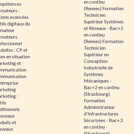
en continu
mpétences
(Rennes) Formation
rmateurs :
Technicien
tions avancées
Supérieur Systèmes
ils digitaux du
et Réseaux - Bac+2
rmateur
en continu
rmateurs
(Rennes) Formation
ofessionnel
Technicien
dultes : CP et
Supérieur en
es en situation
Conception
rketing et
Industrielle de
mmunication
Systèmes
mmunication
Mécaniques -
ntreprise
Bac+2 en continu
rketing
(Strasbourg)
rketing :
Formation
ils
Administrateur
ditionnels
d'Infrastructures
uveaux
Sécurisées - Bac+3
duits et
en continu
uveaux
(Strasbourg)