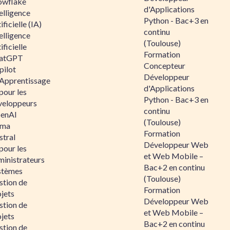
owflake
d'Applications
elligence
Python - Bac+3 en
ificielle (IA)
continu
elligence
(Toulouse)
ificielle
Formation
atGPT
Concepteur
pilot
Développeur
 Apprentissage
d'Applications
pour les
Python - Bac+3 en
veloppeurs
continu
enAI
(Toulouse)
ama
Formation
stral
Développeur Web
pour les
et Web Mobile –
ministrateurs
Bac+2 en continu
stèmes
(Toulouse)
stion de
Formation
jets
Développeur Web
stion de
et Web Mobile –
jets
Bac+2 en continu
stion de