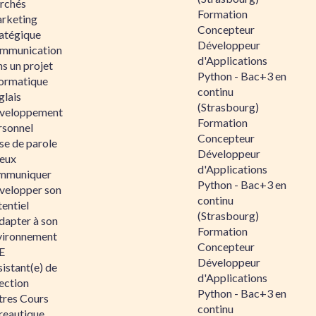
rchés
Formation
rketing
Concepteur
ratégique
Développeur
mmunication
d'Applications
s un projet
Python - Bac+3 en
formatique
continu
glais
(Strasbourg)
veloppement
Formation
rsonnel
Concepteur
se de parole
Développeur
eux
d'Applications
mmuniquer
Python - Bac+3 en
velopper son
continu
entiel
(Strasbourg)
dapter à son
Formation
vironnement
Concepteur
E
Développeur
istant(e) de
d'Applications
ection
Python - Bac+3 en
tres Cours
continu
reautique