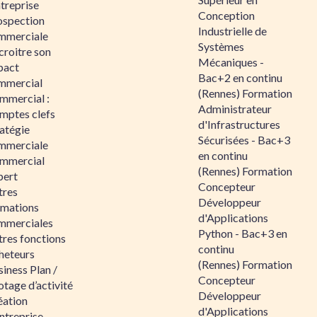
ntreprise
Conception
ospection
Industrielle de
mmerciale
Systèmes
croitre son
Mécaniques -
pact
Bac+2 en continu
mmercial
(Rennes) Formation
mmercial :
Administrateur
mptes clefs
d'Infrastructures
atégie
Sécurisées - Bac+3
mmerciale
en continu
mmercial
(Rennes) Formation
pert
Concepteur
tres
Développeur
rmations
d'Applications
mmerciales
Python - Bac+3 en
tres fonctions
continu
heteurs
(Rennes) Formation
iness Plan /
Concepteur
otage d’activité
Développeur
éation
d'Applications
ntreprise