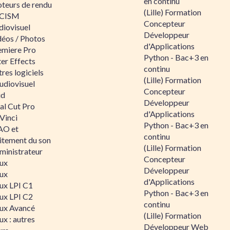
en continu
teurs de rendu
(Lille) Formation
CISM
Concepteur
diovisuel
Développeur
déos / Photos
d'Applications
emiere Pro
Python - Bac+3 en
er Effects
continu
res logiciels
(Lille) Formation
udiovisuel
Concepteur
id
Développeur
al Cut Pro
d'Applications
Vinci
Python - Bac+3 en
O et
continu
aitement du son
(Lille) Formation
ministrateur
Concepteur
nux
Développeur
nux
d'Applications
nux LPI C1
Python - Bac+3 en
nux LPI C2
continu
nux Avancé
(Lille) Formation
ux : autres
Développeur Web