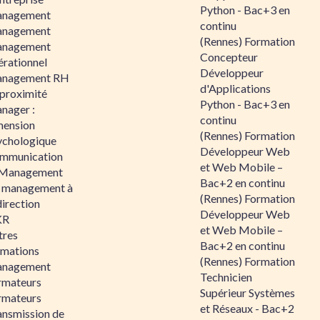
Python - Bac+3 en
nagement
continu
nagement
(Rennes) Formation
nagement
Concepteur
érationnel
Développeur
nagement RH
d'Applications
 proximité
Python - Bac+3 en
nager :
continu
mension
(Rennes) Formation
ychologique
Développeur Web
mmunication
et Web Mobile –
 Management
Bac+2 en continu
 management à
(Rennes) Formation
direction
Développeur Web
KR
et Web Mobile –
tres
Bac+2 en continu
rmations
(Rennes) Formation
nagement
Technicien
rmateurs
Supérieur Systèmes
rmateurs
et Réseaux - Bac+2
ansmission de