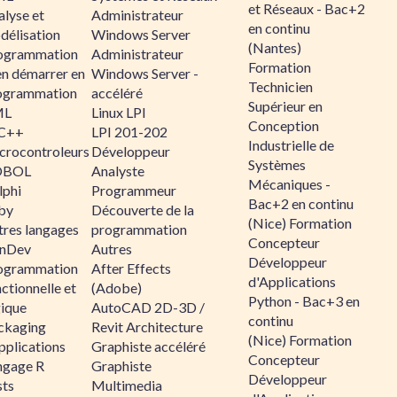
et Réseaux - Bac+2
alyse et
Administrateur
en continu
délisation
Windows Server
(Nantes)
ogrammation
Administrateur
Formation
en démarrer en
Windows Server -
Technicien
ogrammation
accéléré
Supérieur en
ML
Linux LPI
Conception
C++
LPI 201-202
Industrielle de
crocontroleurs
Développeur
Systèmes
OBOL
Analyste
Mécaniques -
lphi
Programmeur
Bac+2 en continu
by
Découverte de la
(Nice) Formation
tres langages
programmation
Concepteur
nDev
Autres
Développeur
ogrammation
After Effects
d'Applications
ctionnelle et
(Adobe)
Python - Bac+3 en
gique
AutoCAD 2D-3D /
continu
ckaging
Revit Architecture
(Nice) Formation
pplications
Graphiste accéléré
Concepteur
ngage R
Graphiste
Développeur
sts
Multimedia