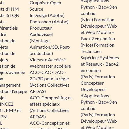
d'Applications
sts
Graphiste Open
Python - Bac+3 en
sts d'IHM
Source
continu
sts ISTQB
InDesign (Adobe)
(Nice) Formation
ts -
Photoshop (Adobe)
Développeur Web
érentiels
Producteur
et Web Mobile –
dre
Audiovisuel
Bac+2 en continu
stion de
(Montage,
(Nice) Formation
jets
Animation/3D, Post-
Technicien
stion de
production)
Supérieur Systèmes
jets
Vidéaste Accéléré
et Réseaux - Bac+2
stion de
Webmaster accéléré
en continu
ojets avancée
ACO-CAO/DAO -
(Paris) Formation
an
2D/3D pour la régie
Concepteur
nagement
(Actions Collectives
Développeur
stion d'équipe
AFDAS)
d'Applications
jet
ACO-Compositing et
Python - Bac+3 en
INCE2
effets spéciaux
continu
I : PMP et
(Actions Collectives
(Paris) Formation
APM
AFDAS)
Développeur Web
IL
ACO-Conception et
et Web Mobile –