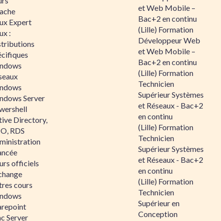
urs
et Web Mobile –
ache
Bac+2 en continu
nux Expert
(Lille) Formation
ux :
Développeur Web
tributions
et Web Mobile –
écifiques
Bac+2 en continu
ndows
(Lille) Formation
seaux
Technicien
ndows
Supérieur Systèmes
ndows Server
et Réseaux - Bac+2
wershell
en continu
ive Directory,
(Lille) Formation
O, RDS
Technicien
ministration
Supérieur Systèmes
ancée
et Réseaux - Bac+2
rs officiels
en continu
change
(Lille) Formation
tres cours
Technicien
ndows
Supérieur en
arepoint
Conception
nc Server