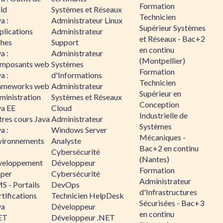
Formation
ld
Systèmes et Réseaux
Technicien
a :
Administrateur Linux
Supérieur Systèmes
plications
Administrateur
et Réseaux - Bac+2
ches
Support
en continu
a :
Administrateur
(Montpellier)
mposants web
Systèmes
Formation
a :
d'Informations
Technicien
ameworks web
Administrateur
Supérieur en
ministration
Systèmes et Réseaux
Conception
va EE
Cloud
Industrielle de
tres cours Java
Administrateur
Systèmes
a :
Windows Server
Mécaniques -
vironnements
Analyste
Bac+2 en continu
Cybersécurité
(Nantes)
veloppement
Développeur
Formation
sper
Cybersécurité
Administrateur
S - Portails
DevOps
d'Infrastructures
tifications
Technicien HelpDesk
Sécurisées - Bac+3
va
Développeur
en continu
ET
Développeur .NET