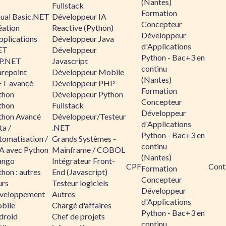
(Nantes)
Fullstack
Formation
sual Basic.NET
Développeur IA
Concepteur
éation
Reactive (Python)
Développeur
pplications
Développeur Java
d'Applications
ET
Développeur
Python - Bac+3 en
P.NET
Javascript
continu
arepoint
Développeur Mobile
(Nantes)
ET avancé
Développeur PHP
Formation
thon
Développeur Python
Concepteur
thon
Fullstack
Développeur
thon Avancé
Développeur/Testeur
d'Applications
ta /
.NET
Python - Bac+3 en
tomatisation /
Grands Systèmes -
continu
A avec Python
Mainframe / COBOL
(Nantes)
ango
Intégrateur Front-
CPF
Cont
Formation
hon : autres
End (Javascript)
Concepteur
urs
Testeur logiciels
Développeur
veloppement
Autres
d'Applications
bile
Chargé d'affaires
Python - Bac+3 en
droid
Chef de projets
continu