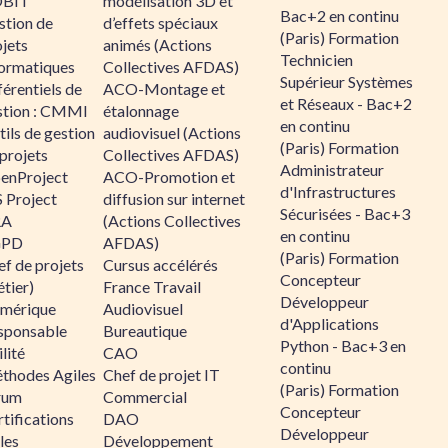
BIT
modélisation 3D et
Bac+2 en continu
stion de
d’effets spéciaux
(Paris) Formation
jets
animés (Actions
Technicien
formatiques
Collectives AFDAS)
Supérieur Systèmes
érentiels de
ACO-Montage et
et Réseaux - Bac+2
stion : CMMI
étalonnage
en continu
ils de gestion
audiovisuel (Actions
(Paris) Formation
projets
Collectives AFDAS)
Administrateur
enProject
ACO-Promotion et
d'Infrastructures
 Project
diffusion sur internet
Sécurisées - Bac+3
RA
(Actions Collectives
en continu
GPD
AFDAS)
(Paris) Formation
f de projets
Cursus accélérés
Concepteur
tier)
France Travail
Développeur
mérique
Audiovisuel
d'Applications
sponsable
Bureautique
Python - Bac+3 en
lité
CAO
continu
thodes Agiles
Chef de projet IT
(Paris) Formation
rum
Commercial
Concepteur
tifications
DAO
Développeur
les
Développement