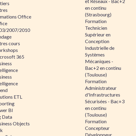
et Réseaux - Bac+2
tiers
en continu
tres
(Strasbourg)
rmations Office
Formation
fice
Technicien
03/2007/2010
Supérieur en
ndage
Conception
tres cours
Industrielle de
rkshops
Systèmes
crosoft 365
Mécaniques -
siness
Bac+2 en continu
elligence
(Toulouse)
siness
Formation
elligence
Administrateur
lend
d'Infrastructures
lutions ETL
Sécurisées - Bac+3
porting
en continu
wer BI
(Toulouse)
g Data
Formation
siness Objects
Concepteur
ik
Développeur