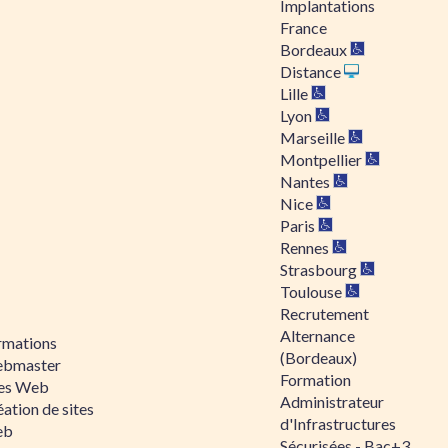
Implantations
France
Bordeaux
Distance
Lille
Lyon
Marseille
Montpellier
Nantes
Nice
Paris
Rennes
Strasbourg
Toulouse
Recrutement
Alternance
rmations
(Bordeaux)
bmaster
Formation
tes Web
Administrateur
ation de sites
d'Infrastructures
eb
Sécurisées - Bac+3