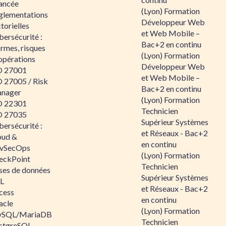
ancée
(Lyon) Formation
glementations
Développeur Web
torielles
et Web Mobile –
ersécurité :
Bac+2 en continu
rmes, risques
(Lyon) Formation
opérations
Développeur Web
O 27001
et Web Mobile –
O 27005 / Risk
Bac+2 en continu
nager
(Lyon) Formation
O 22301
Technicien
O 27035
Supérieur Systèmes
ersécurité :
et Réseaux - Bac+2
oud &
en continu
vSecOps
(Lyon) Formation
eckPoint
Technicien
ses de données
Supérieur Systèmes
L
et Réseaux - Bac+2
cess
en continu
acle
(Lyon) Formation
SQL/MariaDB
Technicien
stgreSQL