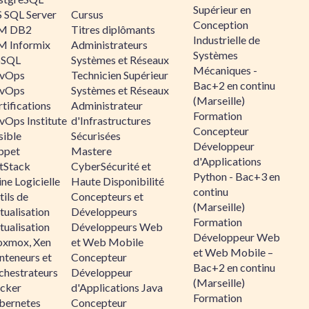
Supérieur en
 SQL Server
Cursus
Conception
M DB2
Titres diplômants
Industrielle de
M Informix
Administrateurs
Systèmes
SQL
Systèmes et Réseaux
Mécaniques -
vOps
Technicien Supérieur
Bac+2 en continu
vOps
Systèmes et Réseaux
(Marseille)
tifications
Administrateur
Formation
vOps Institute
d'Infrastructures
Concepteur
sible
Sécurisées
Développeur
ppet
Mastere
d'Applications
ltStack
CyberSécurité et
Python - Bac+3 en
ne Logicielle
Haute Disponibilité
continu
ils de
Concepteurs et
(Marseille)
tualisation
Développeurs
Formation
tualisation
Développeurs Web
Développeur Web
oxmox, Xen
et Web Mobile
et Web Mobile –
nteneurs et
Concepteur
Bac+2 en continu
chestrateurs
Développeur
(Marseille)
cker
d'Applications Java
Formation
bernetes
Concepteur