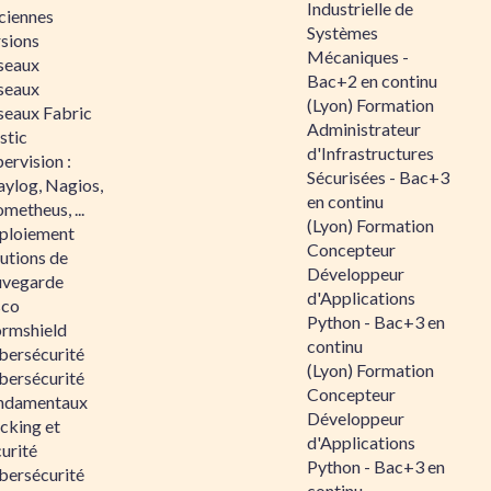
Industrielle de
ciennes
Systèmes
rsions
Mécaniques -
seaux
Bac+2 en continu
seaux
(Lyon) Formation
seaux Fabric
Administrateur
stic
d'Infrastructures
ervision :
Sécurisées - Bac+3
aylog, Nagios,
en continu
metheus, ...
(Lyon) Formation
ploiement
Concepteur
utions de
Développeur
uvegarde
d'Applications
sco
Python - Bac+3 en
ormshield
continu
bersécurité
(Lyon) Formation
bersécurité
Concepteur
ndamentaux
Développeur
cking et
d'Applications
urité
Python - Bac+3 en
bersécurité
continu