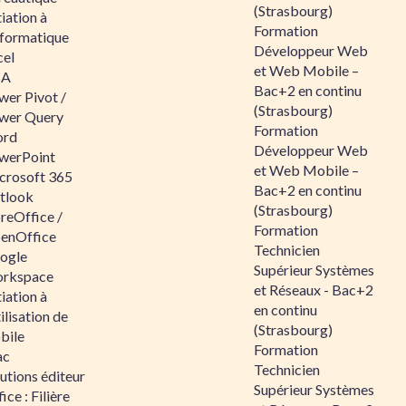
(Strasbourg)
tiation à
Formation
nformatique
Développeur Web
cel
et Web Mobile –
BA
Bac+2 en continu
wer Pivot /
(Strasbourg)
wer Query
Formation
rd
Développeur Web
werPoint
et Web Mobile –
crosoft 365
Bac+2 en continu
tlook
(Strasbourg)
reOffice /
Formation
enOffice
Technicien
ogle
Supérieur Systèmes
rkspace
et Réseaux - Bac+2
tiation à
en continu
tilisation de
(Strasbourg)
bile
Formation
ac
Technicien
utions éditeur
Supérieur Systèmes
ice : Filière