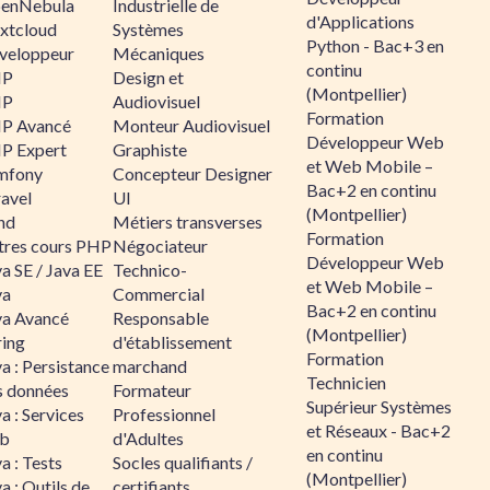
enNebula
Industrielle de
d'Applications
xtcloud
Systèmes
Python - Bac+3 en
veloppeur
Mécaniques
continu
HP
Design et
(Montpellier)
HP
Audiovisuel
Formation
P Avancé
Monteur Audiovisuel
Développeur Web
P Expert
Graphiste
et Web Mobile –
mfony
Concepteur Designer
Bac+2 en continu
ravel
UI
(Montpellier)
nd
Métiers transverses
Formation
tres cours PHP
Négociateur
Développeur Web
a SE / Java EE
Technico-
et Web Mobile –
va
Commercial
Bac+2 en continu
va Avancé
Responsable
(Montpellier)
ring
d'établissement
Formation
a : Persistance
marchand
Technicien
s données
Formateur
Supérieur Systèmes
a : Services
Professionnel
et Réseaux - Bac+2
b
d'Adultes
en continu
a : Tests
Socles qualifiants /
(Montpellier)
a : Outils de
certifiants