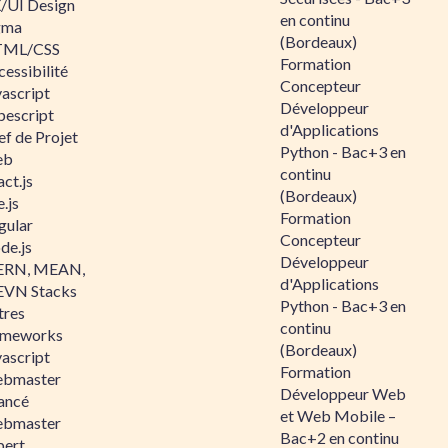
/UI Design
en continu
gma
(Bordeaux)
ML/CSS
Formation
essibilité
Concepteur
vascript
Développeur
pescript
d'Applications
ef de Projet
Python - Bac+3 en
eb
continu
ct.js
(Bordeaux)
.js
Formation
gular
Concepteur
de.js
Développeur
RN, MEAN,
d'Applications
VN Stacks
Python - Bac+3 en
tres
continu
ameworks
(Bordeaux)
vascript
Formation
bmaster
Développeur Web
ancé
et Web Mobile –
bmaster
Bac+2 en continu
pert