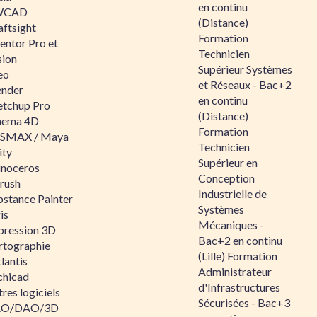
en continu
WCAD
(Distance)
aftsight
Formation
entor Pro et
Technicien
sion
Supérieur Systèmes
eo
et Réseaux - Bac+2
ender
en continu
etchup Pro
(Distance)
nema 4D
Formation
SMAX / Maya
Technicien
ity
Supérieur en
inoceros
Conception
rush
Industrielle de
bstance Painter
Systèmes
is
Mécaniques -
pression 3D
Bac+2 en continu
rtographie
(Lille) Formation
lantis
Administrateur
chicad
d'Infrastructures
res logiciels
Sécurisées - Bac+3
O/DAO/3D