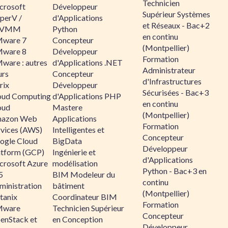
Technicien
crosoft
Développeur
Supérieur Systèmes
perV /
d'Applications
et Réseaux - Bac+2
CVMM
Python
en continu
ware 7
Concepteur
(Montpellier)
ware 8
Développeur
Formation
ware : autres
d'Applications .NET
Administrateur
urs
Concepteur
d'Infrastructures
rix
Développeur
Sécurisées - Bac+3
oud Computing
d'Applications PHP
en continu
oud
Mastere
(Montpellier)
azon Web
Applications
Formation
rvices (AWS)
Intelligentes et
Concepteur
ogle Cloud
BigData
Développeur
atform (GCP)
Ingénierie et
d'Applications
crosoft Azure
modélisation
Python - Bac+3 en
5
BIM Modeleur du
continu
ministration
bâtiment
(Montpellier)
tanix
Coordinateur BIM
Formation
ware
Technicien Supérieur
Concepteur
enStack et
en Conception
Développeur