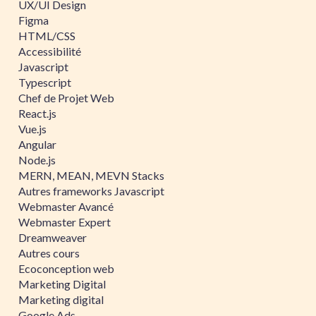
UX/UI Design
Figma
HTML/CSS
Accessibilité
Javascript
Typescript
Chef de Projet Web
React.js
Vue.js
Angular
Node.js
MERN, MEAN, MEVN Stacks
Autres frameworks Javascript
Webmaster Avancé
Webmaster Expert
Dreamweaver
Autres cours
Ecoconception web
Marketing Digital
Marketing digital
Google Ads