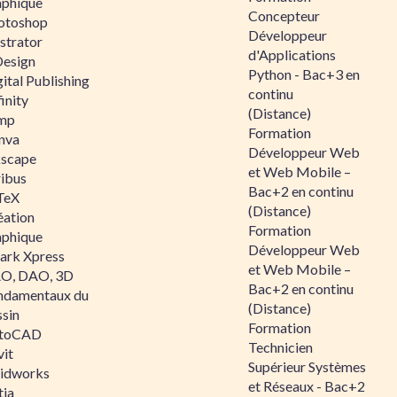
aphique
Concepteur
otoshop
Développeur
ustrator
d'Applications
Design
Python - Bac+3 en
ital Publishing
continu
inity
(Distance)
mp
Formation
nva
Développeur Web
kscape
et Web Mobile –
ribus
Bac+2 en continu
TeX
(Distance)
éation
Formation
aphique
Développeur Web
ark Xpress
et Web Mobile –
O, DAO, 3D
Bac+2 en continu
ndamentaux du
(Distance)
ssin
Formation
toCAD
Technicien
vit
Supérieur Systèmes
lidworks
et Réseaux - Bac+2
tia