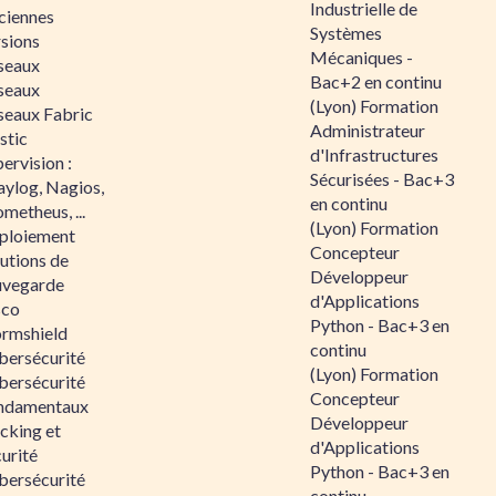
Industrielle de
ciennes
Systèmes
rsions
Mécaniques -
seaux
Bac+2 en continu
seaux
(Lyon) Formation
seaux Fabric
Administrateur
stic
d'Infrastructures
ervision :
Sécurisées - Bac+3
aylog, Nagios,
en continu
metheus, ...
(Lyon) Formation
ploiement
Concepteur
utions de
Développeur
uvegarde
d'Applications
sco
Python - Bac+3 en
ormshield
continu
bersécurité
(Lyon) Formation
bersécurité
Concepteur
ndamentaux
Développeur
cking et
d'Applications
urité
Python - Bac+3 en
bersécurité
continu