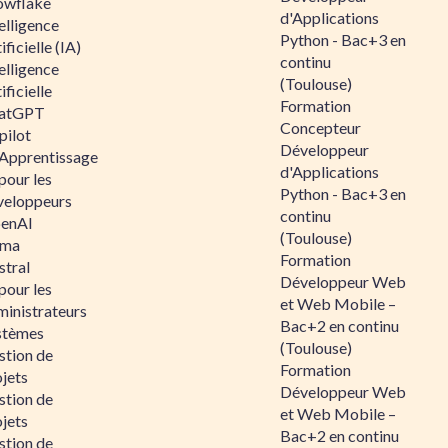
owflake
d'Applications
elligence
Python - Bac+3 en
ificielle (IA)
continu
elligence
(Toulouse)
ificielle
Formation
atGPT
Concepteur
pilot
Développeur
 Apprentissage
d'Applications
pour les
Python - Bac+3 en
veloppeurs
continu
enAI
(Toulouse)
ama
Formation
stral
Développeur Web
pour les
et Web Mobile –
ministrateurs
Bac+2 en continu
stèmes
(Toulouse)
stion de
Formation
jets
Développeur Web
stion de
et Web Mobile –
jets
Bac+2 en continu
stion de