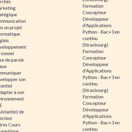
rchés
Formation
rketing
Concepteur
ratégique
Développeur
mmunication
d'Applications
s un projet
Python - Bac+3 en
formatique
continu
glais
(Strasbourg)
veloppement
Formation
rsonnel
Concepteur
se de parole
Développeur
eux
d'Applications
mmuniquer
Python - Bac+3 en
velopper son
continu
entiel
(Strasbourg)
dapter à son
Formation
vironnement
Concepteur
E
Développeur
istant(e) de
d'Applications
ection
Python - Bac+3 en
tres Cours
continu
reautique