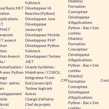
(Nantes)
Fullstack
Formation
sual Basic.NET
Développeur IA
Concepteur
éation
Reactive (Python)
Développeur
pplications
Développeur Java
d'Applications
ET
Développeur
Python - Bac+3 en
P.NET
Javascript
continu
arepoint
Développeur Mobile
(Nantes)
ET avancé
Développeur PHP
Formation
thon
Développeur Python
Concepteur
thon
Fullstack
Développeur
thon Avancé
Développeur/Testeur
d'Applications
ta /
.NET
Python - Bac+3 en
tomatisation /
Grands Systèmes -
continu
A avec Python
Mainframe / COBOL
(Nantes)
ango
Intégrateur Front-
CPF
Cont
Formation
hon : autres
End (Javascript)
Concepteur
urs
Testeur logiciels
Développeur
veloppement
Autres
d'Applications
bile
Chargé d'affaires
Python - Bac+3 en
droid
Chef de projets
continu