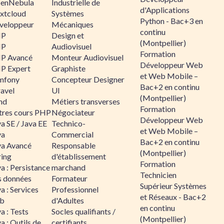
enNebula
Industrielle de
d'Applications
xtcloud
Systèmes
Python - Bac+3 en
veloppeur
Mécaniques
continu
HP
Design et
(Montpellier)
HP
Audiovisuel
Formation
P Avancé
Monteur Audiovisuel
Développeur Web
P Expert
Graphiste
et Web Mobile –
mfony
Concepteur Designer
Bac+2 en continu
ravel
UI
(Montpellier)
nd
Métiers transverses
Formation
tres cours PHP
Négociateur
Développeur Web
a SE / Java EE
Technico-
et Web Mobile –
va
Commercial
Bac+2 en continu
va Avancé
Responsable
(Montpellier)
ring
d'établissement
Formation
a : Persistance
marchand
Technicien
s données
Formateur
Supérieur Systèmes
a : Services
Professionnel
et Réseaux - Bac+2
b
d'Adultes
en continu
a : Tests
Socles qualifiants /
(Montpellier)
a : Outils de
certifiants