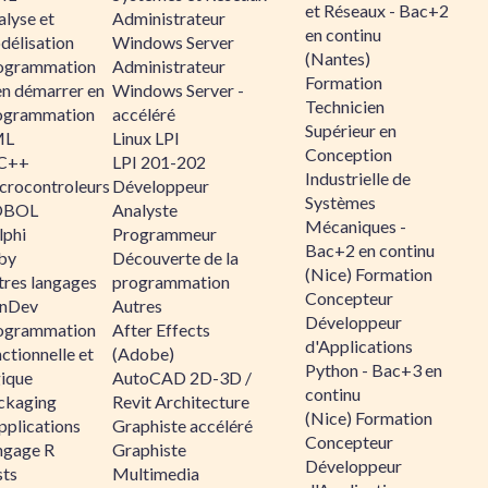
et Réseaux - Bac+2
alyse et
Administrateur
en continu
délisation
Windows Server
(Nantes)
ogrammation
Administrateur
Formation
en démarrer en
Windows Server -
Technicien
ogrammation
accéléré
Supérieur en
ML
Linux LPI
Conception
C++
LPI 201-202
Industrielle de
crocontroleurs
Développeur
Systèmes
OBOL
Analyste
Mécaniques -
lphi
Programmeur
Bac+2 en continu
by
Découverte de la
(Nice) Formation
tres langages
programmation
Concepteur
nDev
Autres
Développeur
ogrammation
After Effects
d'Applications
ctionnelle et
(Adobe)
Python - Bac+3 en
gique
AutoCAD 2D-3D /
continu
ckaging
Revit Architecture
(Nice) Formation
pplications
Graphiste accéléré
Concepteur
ngage R
Graphiste
Développeur
sts
Multimedia