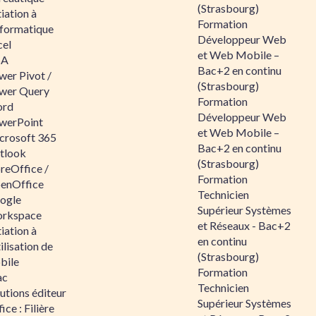
(Strasbourg)
tiation à
Formation
nformatique
Développeur Web
cel
et Web Mobile –
BA
Bac+2 en continu
wer Pivot /
(Strasbourg)
wer Query
Formation
rd
Développeur Web
werPoint
et Web Mobile –
crosoft 365
Bac+2 en continu
tlook
(Strasbourg)
reOffice /
Formation
enOffice
Technicien
ogle
Supérieur Systèmes
rkspace
et Réseaux - Bac+2
tiation à
en continu
tilisation de
(Strasbourg)
bile
Formation
ac
Technicien
utions éditeur
Supérieur Systèmes
ice : Filière