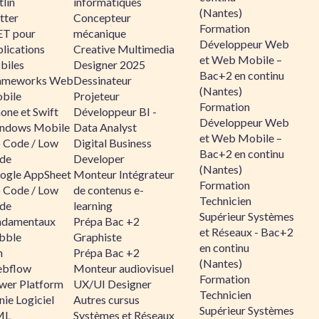
lin
informatiques
(Nantes)
tter
Concepteur
Formation
ET pour
mécanique
Développeur Web
lications
Creative Multimedia
et Web Mobile –
biles
Designer 2025
Bac+2 en continu
ameworks Web
Dessinateur
(Nantes)
bile
Projeteur
Formation
one et Swift
Développeur BI -
Développeur Web
ndows Mobile
Data Analyst
et Web Mobile –
 Code / Low
Digital Business
Bac+2 en continu
de
Developer
(Nantes)
ogle AppSheet
Monteur Intégrateur
Formation
 Code / Low
de contenus e-
Technicien
de
learning
Supérieur Systèmes
ndamentaux
Prépa Bac +2
et Réseaux - Bac+2
bble
Graphiste
en continu
n
Prépa Bac +2
(Nantes)
bflow
Monteur audiovisuel
Formation
wer Platform
UX/UI Designer
Technicien
ie Logiciel
Autres cursus
Supérieur Systèmes
ML
Systèmes et Réseaux