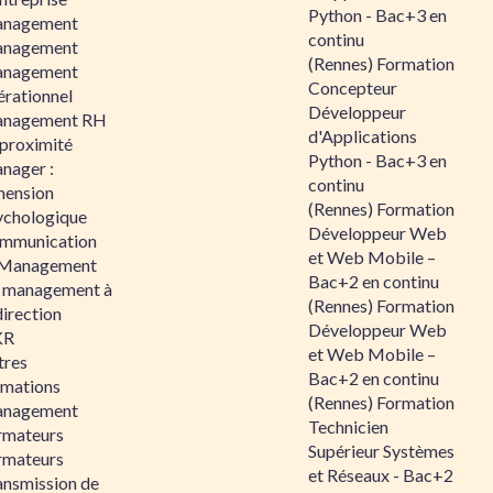
Python - Bac+3 en
nagement
continu
nagement
(Rennes) Formation
nagement
Concepteur
érationnel
Développeur
nagement RH
d'Applications
 proximité
Python - Bac+3 en
nager :
continu
mension
(Rennes) Formation
ychologique
Développeur Web
mmunication
et Web Mobile –
 Management
Bac+2 en continu
 management à
(Rennes) Formation
direction
Développeur Web
KR
et Web Mobile –
tres
Bac+2 en continu
rmations
(Rennes) Formation
nagement
Technicien
rmateurs
Supérieur Systèmes
rmateurs
et Réseaux - Bac+2
ansmission de