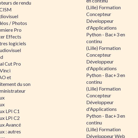
en continu
teurs de rendu
(Lille) Formation
CISM
Concepteur
diovisuel
Développeur
déos / Photos
d'Applications
emiere Pro
Python - Bac+3 en
er Effects
continu
res logiciels
(Lille) Formation
udiovisuel
Concepteur
id
Développeur
al Cut Pro
d'Applications
Vinci
Python - Bac+3 en
O et
continu
aitement du son
(Lille) Formation
ministrateur
Concepteur
nux
Développeur
nux
d'Applications
nux LPI C1
Python - Bac+3 en
nux LPI C2
continu
nux Avancé
(Lille) Formation
ux : autres
Développeur Web