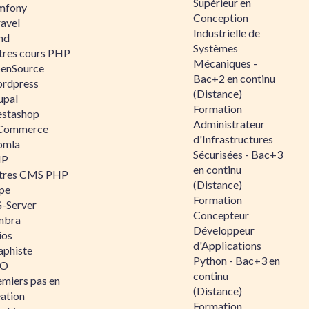
Supérieur en
mfony
Conception
ravel
Industrielle de
nd
Systèmes
tres cours PHP
Mécaniques -
enSource
Bac+2 en continu
rdpress
(Distance)
upal
Formation
estashop
Administrateur
Commerce
d'Infrastructures
omla
Sécurisées - Bac+3
IP
en continu
tres CMS PHP
(Distance)
pe
Formation
-Server
Concepteur
mbra
Développeur
ios
d'Applications
aphiste
Python - Bac+3 en
AO
continu
emiers pas en
(Distance)
éation
Formation