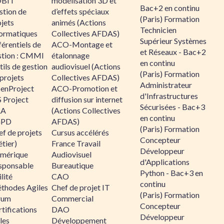
BIT
modélisation 3D et
Bac+2 en continu
stion de
d’effets spéciaux
(Paris) Formation
jets
animés (Actions
Technicien
formatiques
Collectives AFDAS)
Supérieur Systèmes
érentiels de
ACO-Montage et
et Réseaux - Bac+2
stion : CMMI
étalonnage
en continu
ils de gestion
audiovisuel (Actions
(Paris) Formation
projets
Collectives AFDAS)
Administrateur
enProject
ACO-Promotion et
d'Infrastructures
 Project
diffusion sur internet
Sécurisées - Bac+3
RA
(Actions Collectives
en continu
GPD
AFDAS)
(Paris) Formation
f de projets
Cursus accélérés
Concepteur
tier)
France Travail
Développeur
mérique
Audiovisuel
d'Applications
sponsable
Bureautique
Python - Bac+3 en
lité
CAO
continu
thodes Agiles
Chef de projet IT
(Paris) Formation
rum
Commercial
Concepteur
tifications
DAO
Développeur
les
Développement