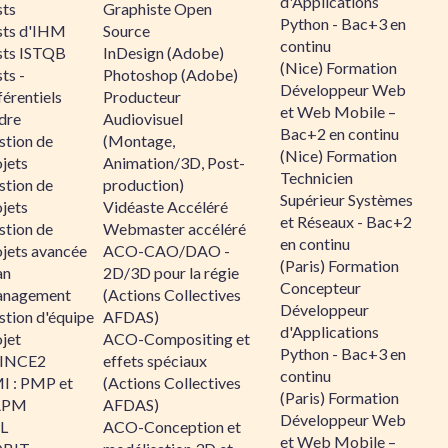
d'Applications
sts
Graphiste Open
Python - Bac+3 en
sts d'IHM
Source
continu
sts ISTQB
InDesign (Adobe)
(Nice) Formation
ts -
Photoshop (Adobe)
Développeur Web
érentiels
Producteur
et Web Mobile –
dre
Audiovisuel
Bac+2 en continu
stion de
(Montage,
(Nice) Formation
jets
Animation/3D, Post-
Technicien
stion de
production)
Supérieur Systèmes
jets
Vidéaste Accéléré
et Réseaux - Bac+2
stion de
Webmaster accéléré
en continu
ojets avancée
ACO-CAO/DAO -
(Paris) Formation
an
2D/3D pour la régie
Concepteur
nagement
(Actions Collectives
Développeur
stion d'équipe
AFDAS)
d'Applications
jet
ACO-Compositing et
Python - Bac+3 en
INCE2
effets spéciaux
continu
I : PMP et
(Actions Collectives
(Paris) Formation
APM
AFDAS)
Développeur Web
IL
ACO-Conception et
et Web Mobile –