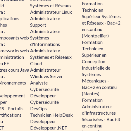
Formation
ld
Systèmes et Réseaux
Technicien
a :
Administrateur Linux
Supérieur Systèmes
plications
Administrateur
et Réseaux - Bac+2
ches
Support
en continu
a :
Administrateur
(Montpellier)
mposants web
Systèmes
Formation
a :
d'Informations
Technicien
ameworks web
Administrateur
Supérieur en
ministration
Systèmes et Réseaux
Conception
va EE
Cloud
Industrielle de
tres cours Java
Administrateur
Systèmes
a :
Windows Server
Mécaniques -
vironnements
Analyste
Bac+2 en continu
Cybersécurité
(Nantes)
veloppement
Développeur
Formation
sper
Cybersécurité
Administrateur
S - Portails
DevOps
d'Infrastructures
tifications
Technicien HelpDesk
Sécurisées - Bac+3
va
Développeur
en continu
ET
Développeur .NET