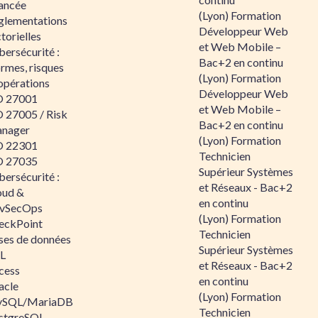
ancée
(Lyon) Formation
glementations
Développeur Web
torielles
et Web Mobile –
ersécurité :
Bac+2 en continu
rmes, risques
(Lyon) Formation
opérations
Développeur Web
O 27001
et Web Mobile –
O 27005 / Risk
Bac+2 en continu
nager
(Lyon) Formation
O 22301
Technicien
O 27035
Supérieur Systèmes
ersécurité :
et Réseaux - Bac+2
oud &
en continu
vSecOps
(Lyon) Formation
eckPoint
Technicien
ses de données
Supérieur Systèmes
L
et Réseaux - Bac+2
cess
en continu
acle
(Lyon) Formation
SQL/MariaDB
Technicien
stgreSQL