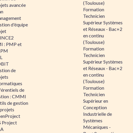
(Toulouse)
ojets avancée
Formation
an
Technicien
nagement
Supérieur Systèmes
stion d'équipe
et Réseaux - Bac+2
jet
en continu
INCE2
(Toulouse)
I : PMP et
Formation
APM
Technicien
IL
Supérieur Systèmes
BIT
et Réseaux - Bac+2
stion de
en continu
jets
(Toulouse)
formatiques
Formation
érentiels de
Technicien
stion : CMMI
Supérieur en
ils de gestion
Conception
projets
Industrielle de
enProject
Systèmes
 Project
Mécaniques -
RA