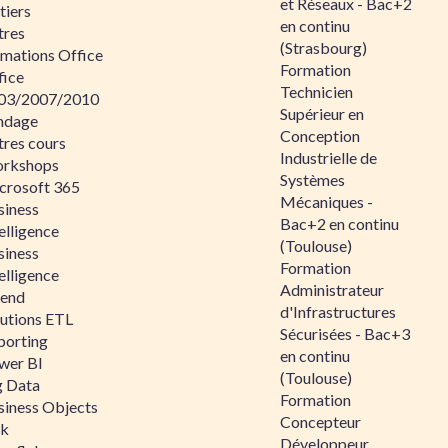
et Réseaux - Bac+2
tiers
en continu
tres
(Strasbourg)
rmations Office
Formation
fice
Technicien
03/2007/2010
Supérieur en
ndage
Conception
tres cours
Industrielle de
rkshops
Systèmes
crosoft 365
Mécaniques -
siness
Bac+2 en continu
elligence
(Toulouse)
siness
Formation
elligence
Administrateur
lend
d'Infrastructures
lutions ETL
Sécurisées - Bac+3
porting
en continu
wer BI
(Toulouse)
g Data
Formation
siness Objects
Concepteur
ik
Développeur