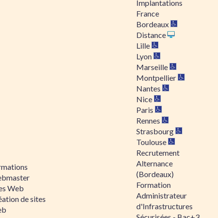
Implantations
France
Bordeaux
Distance
Lille
Lyon
Marseille
Montpellier
Nantes
Nice
Paris
Rennes
Strasbourg
Toulouse
Recrutement
Alternance
rmations
(Bordeaux)
bmaster
Formation
tes Web
Administrateur
ation de sites
d'Infrastructures
eb
Sécurisées - Bac+3