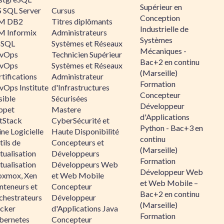
Supérieur en
 SQL Server
Cursus
Conception
M DB2
Titres diplômants
Industrielle de
M Informix
Administrateurs
Systèmes
SQL
Systèmes et Réseaux
Mécaniques -
vOps
Technicien Supérieur
Bac+2 en continu
vOps
Systèmes et Réseaux
(Marseille)
tifications
Administrateur
Formation
vOps Institute
d'Infrastructures
Concepteur
sible
Sécurisées
Développeur
ppet
Mastere
d'Applications
ltStack
CyberSécurité et
Python - Bac+3 en
ne Logicielle
Haute Disponibilité
continu
ils de
Concepteurs et
(Marseille)
tualisation
Développeurs
Formation
tualisation
Développeurs Web
Développeur Web
oxmox, Xen
et Web Mobile
et Web Mobile –
nteneurs et
Concepteur
Bac+2 en continu
chestrateurs
Développeur
(Marseille)
cker
d'Applications Java
Formation
bernetes
Concepteur