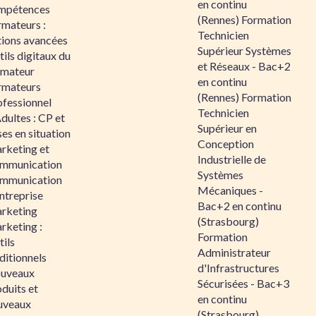
en continu
mpétences
(Rennes) Formation
rmateurs :
Technicien
tions avancées
Supérieur Systèmes
ils digitaux du
et Réseaux - Bac+2
rmateur
en continu
rmateurs
(Rennes) Formation
ofessionnel
Technicien
dultes : CP et
Supérieur en
es en situation
Conception
rketing et
Industrielle de
mmunication
Systèmes
mmunication
Mécaniques -
ntreprise
Bac+2 en continu
rketing
(Strasbourg)
rketing :
Formation
ils
Administrateur
ditionnels
d'Infrastructures
uveaux
Sécurisées - Bac+3
duits et
en continu
uveaux
(Strasbourg)