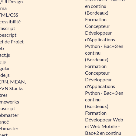
/UI Design
en continu
gma
(Bordeaux)
ML/CSS
Formation
essibilité
Concepteur
vascript
Développeur
pescript
d'Applications
ef de Projet
Python - Bac+3 en
eb
continu
ct.js
(Bordeaux)
.js
Formation
gular
Concepteur
de.js
Développeur
RN, MEAN,
d'Applications
VN Stacks
Python - Bac+3 en
tres
continu
ameworks
(Bordeaux)
vascript
Formation
bmaster
Développeur Web
ancé
et Web Mobile –
bmaster
Bac+2 en continu
pert