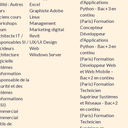
d'Applications
lité : Autres
Excel
Python - Bac+3 en
urs
Graphiste Adobe
continu
ciens cours
Linux
(Paris) Formation
rkshops
Management
Concepteur
rum
Marketing digital
Développeur
hitecte IT /
Revit
d'Applications
sponsables SI /
UX/UI Design
Python - Bac+3 en
cideurs
Web
continu
chitecture
Windows Server
(Paris) Formation
icielle
Développeur Web
stèmes
et Web Mobile –
information
Bac+2 en continu
sponsable de la
(Paris) Formation
urité et des
Technicien
stèmes
Supérieur Systèmes
informations
et Réseaux - Bac+2
SI)
en continu
mmercial
(Paris) Formation
mmercial
Technicien
ils de
Supérieur en