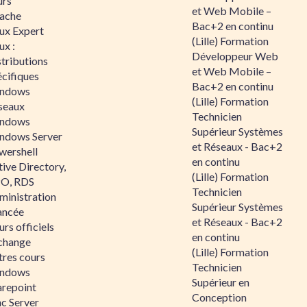
urs
et Web Mobile –
ache
Bac+2 en continu
nux Expert
(Lille) Formation
ux :
Développeur Web
tributions
et Web Mobile –
écifiques
Bac+2 en continu
ndows
(Lille) Formation
seaux
Technicien
ndows
Supérieur Systèmes
ndows Server
et Réseaux - Bac+2
wershell
en continu
ive Directory,
(Lille) Formation
O, RDS
Technicien
ministration
Supérieur Systèmes
ancée
et Réseaux - Bac+2
rs officiels
en continu
change
(Lille) Formation
tres cours
Technicien
ndows
Supérieur en
arepoint
Conception
nc Server