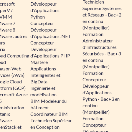
Technicien
crosoft
Développeur
Supérieur Systèmes
perV /
d'Applications
et Réseaux - Bac+2
CVMM
Python
en continu
ware 7
Concepteur
(Montpellier)
ware 8
Développeur
Formation
ware : autres
d'Applications .NET
Administrateur
urs
Concepteur
d'Infrastructures
rix
Développeur
Sécurisées - Bac+3
oud Computing
d'Applications PHP
en continu
oud
Mastere
(Montpellier)
azon Web
Applications
Formation
rvices (AWS)
Intelligentes et
Concepteur
ogle Cloud
BigData
Développeur
atform (GCP)
Ingénierie et
d'Applications
crosoft Azure
modélisation
Python - Bac+3 en
5
BIM Modeleur du
continu
ministration
bâtiment
(Montpellier)
tanix
Coordinateur BIM
Formation
ware
Technicien Supérieur
Concepteur
enStack et
en Conception
Développeur