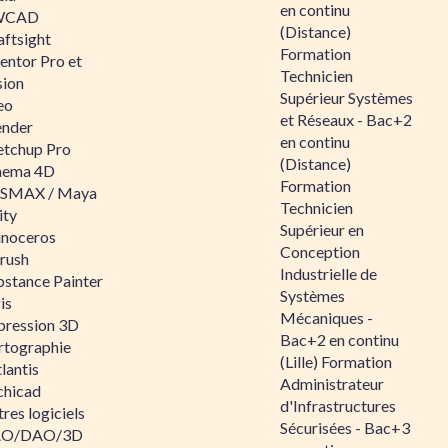
en continu
WCAD
(Distance)
aftsight
Formation
entor Pro et
Technicien
sion
Supérieur Systèmes
eo
et Réseaux - Bac+2
ender
en continu
etchup Pro
(Distance)
nema 4D
Formation
SMAX / Maya
Technicien
ity
Supérieur en
inoceros
Conception
rush
Industrielle de
bstance Painter
Systèmes
is
Mécaniques -
pression 3D
Bac+2 en continu
rtographie
(Lille) Formation
lantis
Administrateur
chicad
d'Infrastructures
res logiciels
Sécurisées - Bac+3
O/DAO/3D