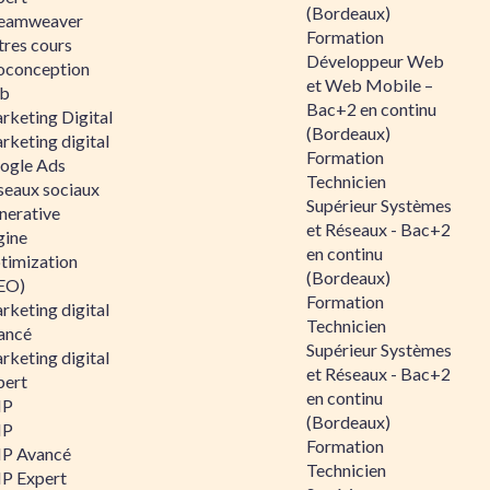
(Bordeaux)
eamweaver
Formation
tres cours
Développeur Web
oconception
et Web Mobile –
b
Bac+2 en continu
rketing Digital
(Bordeaux)
rketing digital
Formation
ogle Ads
Technicien
seaux sociaux
Supérieur Systèmes
nerative
et Réseaux - Bac+2
gine
en continu
timization
(Bordeaux)
EO)
Formation
rketing digital
Technicien
ancé
Supérieur Systèmes
rketing digital
et Réseaux - Bac+2
pert
en continu
HP
(Bordeaux)
HP
Formation
P Avancé
Technicien
P Expert