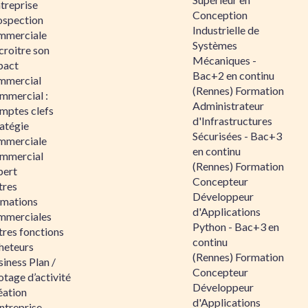
ntreprise
Conception
ospection
Industrielle de
mmerciale
Systèmes
croitre son
Mécaniques -
pact
Bac+2 en continu
mmercial
(Rennes) Formation
mmercial :
Administrateur
mptes clefs
d'Infrastructures
atégie
Sécurisées - Bac+3
mmerciale
en continu
mmercial
(Rennes) Formation
pert
Concepteur
tres
Développeur
rmations
d'Applications
mmerciales
Python - Bac+3 en
tres fonctions
continu
heteurs
(Rennes) Formation
iness Plan /
Concepteur
otage d’activité
Développeur
éation
d'Applications
ntreprise