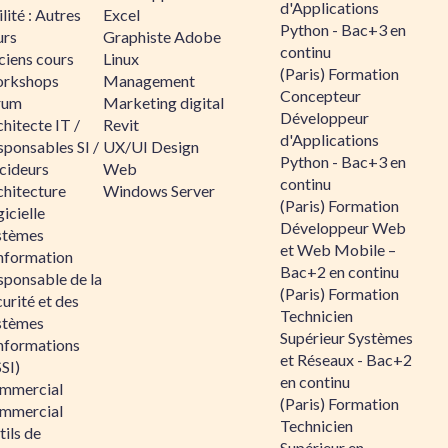
d'Applications
lité : Autres
Excel
Python - Bac+3 en
urs
Graphiste Adobe
continu
ciens cours
Linux
(Paris) Formation
rkshops
Management
Concepteur
rum
Marketing digital
Développeur
hitecte IT /
Revit
d'Applications
sponsables SI /
UX/UI Design
Python - Bac+3 en
cideurs
Web
continu
chitecture
Windows Server
(Paris) Formation
icielle
Développeur Web
stèmes
et Web Mobile –
information
Bac+2 en continu
sponsable de la
(Paris) Formation
urité et des
Technicien
stèmes
Supérieur Systèmes
informations
et Réseaux - Bac+2
SI)
en continu
mmercial
(Paris) Formation
mmercial
Technicien
ils de
Supérieur en