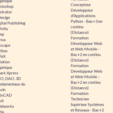
aphique
Concepteur
otoshop
Développeur
ustrator
d'Applications
Design
Python - Bac+3 en
ital Publishing
continu
inity
(Distance)
mp
Formation
nva
Développeur Web
kscape
et Web Mobile –
ribus
Bac+2 en continu
TeX
(Distance)
éation
Formation
aphique
Développeur Web
ark Xpress
et Web Mobile –
O, DAO, 3D
Bac+2 en continu
ndamentaux du
(Distance)
ssin
Formation
toCAD
Technicien
vit
Supérieur Systèmes
lidworks
et Réseaux - Bac+2
tia