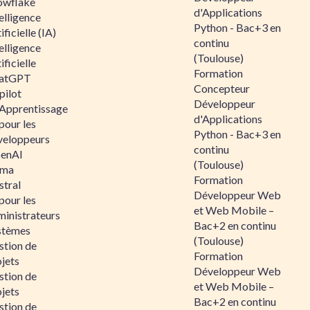
owflake
d'Applications
elligence
Python - Bac+3 en
ificielle (IA)
continu
elligence
(Toulouse)
ificielle
Formation
atGPT
Concepteur
pilot
Développeur
 Apprentissage
d'Applications
pour les
Python - Bac+3 en
veloppeurs
continu
enAI
(Toulouse)
ama
Formation
stral
Développeur Web
pour les
et Web Mobile –
ministrateurs
Bac+2 en continu
stèmes
(Toulouse)
stion de
Formation
jets
Développeur Web
stion de
et Web Mobile –
jets
Bac+2 en continu
stion de