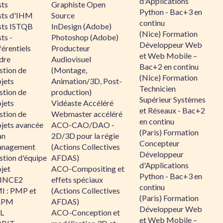
d'Applications
sts
Graphiste Open
Python - Bac+3 en
sts d'IHM
Source
continu
sts ISTQB
InDesign (Adobe)
(Nice) Formation
ts -
Photoshop (Adobe)
Développeur Web
érentiels
Producteur
et Web Mobile –
dre
Audiovisuel
Bac+2 en continu
stion de
(Montage,
(Nice) Formation
jets
Animation/3D, Post-
Technicien
stion de
production)
Supérieur Systèmes
jets
Vidéaste Accéléré
et Réseaux - Bac+2
stion de
Webmaster accéléré
en continu
ojets avancée
ACO-CAO/DAO -
(Paris) Formation
an
2D/3D pour la régie
Concepteur
nagement
(Actions Collectives
Développeur
stion d'équipe
AFDAS)
d'Applications
jet
ACO-Compositing et
Python - Bac+3 en
INCE2
effets spéciaux
continu
I : PMP et
(Actions Collectives
(Paris) Formation
APM
AFDAS)
Développeur Web
IL
ACO-Conception et
et Web Mobile –