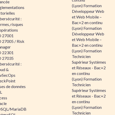
ancée
(Lyon) Formation
glementations
Développeur Web
torielles
et Web Mobile –
ersécurité :
Bac+2 en continu
rmes, risques
(Lyon) Formation
opérations
Développeur Web
O 27001
et Web Mobile –
O 27005 / Risk
Bac+2 en continu
nager
(Lyon) Formation
O 22301
Technicien
O 27035
Supérieur Systèmes
ersécurité :
et Réseaux - Bac+2
oud &
en continu
vSecOps
(Lyon) Formation
eckPoint
Technicien
ses de données
Supérieur Systèmes
L
et Réseaux - Bac+2
cess
en continu
acle
(Lyon) Formation
SQL/MariaDB
Technicien
stgreSQL