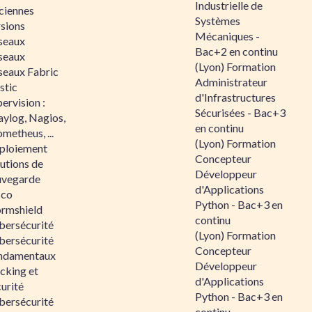
Industrielle de
ciennes
Systèmes
rsions
Mécaniques -
seaux
Bac+2 en continu
seaux
(Lyon) Formation
seaux Fabric
Administrateur
stic
d'Infrastructures
ervision :
Sécurisées - Bac+3
aylog, Nagios,
en continu
metheus, ...
(Lyon) Formation
ploiement
Concepteur
utions de
Développeur
uvegarde
d'Applications
sco
Python - Bac+3 en
ormshield
continu
bersécurité
(Lyon) Formation
bersécurité
Concepteur
ndamentaux
Développeur
cking et
d'Applications
urité
Python - Bac+3 en
bersécurité
continu