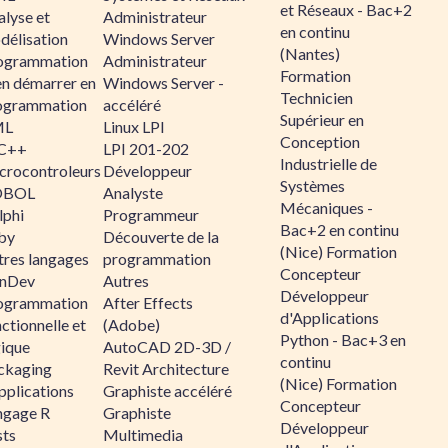
et Réseaux - Bac+2
alyse et
Administrateur
en continu
délisation
Windows Server
(Nantes)
ogrammation
Administrateur
Formation
en démarrer en
Windows Server -
Technicien
ogrammation
accéléré
Supérieur en
ML
Linux LPI
Conception
C++
LPI 201-202
Industrielle de
crocontroleurs
Développeur
Systèmes
OBOL
Analyste
Mécaniques -
lphi
Programmeur
Bac+2 en continu
by
Découverte de la
(Nice) Formation
tres langages
programmation
Concepteur
nDev
Autres
Développeur
ogrammation
After Effects
d'Applications
ctionnelle et
(Adobe)
Python - Bac+3 en
gique
AutoCAD 2D-3D /
continu
ckaging
Revit Architecture
(Nice) Formation
pplications
Graphiste accéléré
Concepteur
ngage R
Graphiste
Développeur
sts
Multimedia