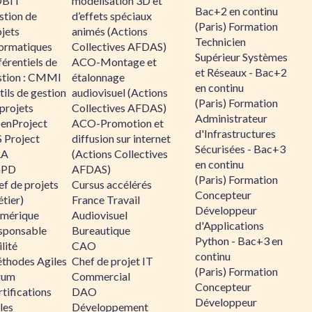
BIT
modélisation 3D et
Bac+2 en continu
stion de
d’effets spéciaux
(Paris) Formation
jets
animés (Actions
Technicien
formatiques
Collectives AFDAS)
Supérieur Systèmes
érentiels de
ACO-Montage et
et Réseaux - Bac+2
stion : CMMI
étalonnage
en continu
ils de gestion
audiovisuel (Actions
(Paris) Formation
projets
Collectives AFDAS)
Administrateur
enProject
ACO-Promotion et
d'Infrastructures
 Project
diffusion sur internet
Sécurisées - Bac+3
RA
(Actions Collectives
en continu
GPD
AFDAS)
(Paris) Formation
f de projets
Cursus accélérés
Concepteur
tier)
France Travail
Développeur
mérique
Audiovisuel
d'Applications
sponsable
Bureautique
Python - Bac+3 en
lité
CAO
continu
thodes Agiles
Chef de projet IT
(Paris) Formation
rum
Commercial
Concepteur
tifications
DAO
Développeur
les
Développement