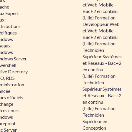
urs
et Web Mobile –
ache
Bac+2 en continu
nux Expert
(Lille) Formation
ux :
Développeur Web
tributions
et Web Mobile –
écifiques
Bac+2 en continu
ndows
(Lille) Formation
seaux
Technicien
ndows
Supérieur Systèmes
ndows Server
et Réseaux - Bac+2
wershell
en continu
ive Directory,
(Lille) Formation
O, RDS
Technicien
ministration
Supérieur Systèmes
ancée
et Réseaux - Bac+2
rs officiels
en continu
change
(Lille) Formation
tres cours
Technicien
ndows
Supérieur en
arepoint
Conception
nc Server