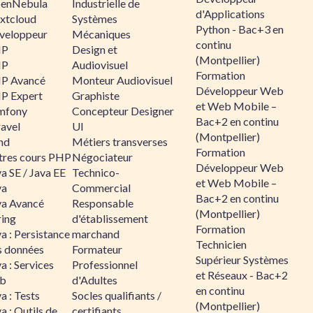
enNebula
Industrielle de
d'Applications
xtcloud
Systèmes
Python - Bac+3 en
veloppeur
Mécaniques
continu
HP
Design et
(Montpellier)
HP
Audiovisuel
Formation
P Avancé
Monteur Audiovisuel
Développeur Web
P Expert
Graphiste
et Web Mobile –
mfony
Concepteur Designer
Bac+2 en continu
ravel
UI
(Montpellier)
nd
Métiers transverses
Formation
tres cours PHP
Négociateur
Développeur Web
a SE / Java EE
Technico-
et Web Mobile –
va
Commercial
Bac+2 en continu
va Avancé
Responsable
(Montpellier)
ring
d'établissement
Formation
a : Persistance
marchand
Technicien
s données
Formateur
Supérieur Systèmes
a : Services
Professionnel
et Réseaux - Bac+2
b
d'Adultes
en continu
a : Tests
Socles qualifiants /
(Montpellier)
a : Outils de
certifiants