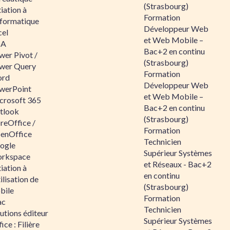
(Strasbourg)
tiation à
Formation
nformatique
Développeur Web
cel
et Web Mobile –
BA
Bac+2 en continu
wer Pivot /
(Strasbourg)
wer Query
Formation
rd
Développeur Web
werPoint
et Web Mobile –
crosoft 365
Bac+2 en continu
tlook
(Strasbourg)
reOffice /
Formation
enOffice
Technicien
ogle
Supérieur Systèmes
rkspace
et Réseaux - Bac+2
tiation à
en continu
tilisation de
(Strasbourg)
bile
Formation
ac
Technicien
utions éditeur
Supérieur Systèmes
ice : Filière