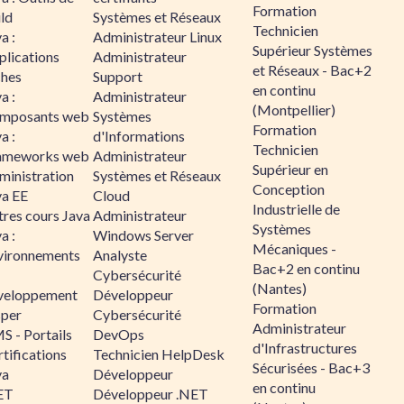
Formation
ld
Systèmes et Réseaux
Technicien
a :
Administrateur Linux
Supérieur Systèmes
plications
Administrateur
et Réseaux - Bac+2
ches
Support
en continu
a :
Administrateur
(Montpellier)
mposants web
Systèmes
Formation
a :
d'Informations
Technicien
ameworks web
Administrateur
Supérieur en
ministration
Systèmes et Réseaux
Conception
va EE
Cloud
Industrielle de
tres cours Java
Administrateur
Systèmes
a :
Windows Server
Mécaniques -
vironnements
Analyste
Bac+2 en continu
Cybersécurité
(Nantes)
veloppement
Développeur
Formation
sper
Cybersécurité
Administrateur
S - Portails
DevOps
d'Infrastructures
tifications
Technicien HelpDesk
Sécurisées - Bac+3
va
Développeur
en continu
ET
Développeur .NET