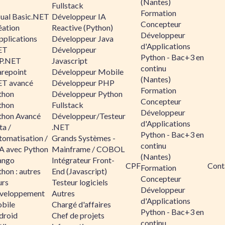
(Nantes)
Fullstack
Formation
sual Basic.NET
Développeur IA
Concepteur
éation
Reactive (Python)
Développeur
pplications
Développeur Java
d'Applications
ET
Développeur
Python - Bac+3 en
P.NET
Javascript
continu
arepoint
Développeur Mobile
(Nantes)
ET avancé
Développeur PHP
Formation
thon
Développeur Python
Concepteur
thon
Fullstack
Développeur
thon Avancé
Développeur/Testeur
d'Applications
ta /
.NET
Python - Bac+3 en
tomatisation /
Grands Systèmes -
continu
A avec Python
Mainframe / COBOL
(Nantes)
ango
Intégrateur Front-
CPF
Cont
Formation
hon : autres
End (Javascript)
Concepteur
urs
Testeur logiciels
Développeur
veloppement
Autres
d'Applications
bile
Chargé d'affaires
Python - Bac+3 en
droid
Chef de projets
continu