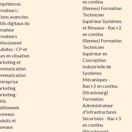
en continu
mpétences
(Rennes) Formation
rmateurs :
Technicien
tions avancées
Supérieur Systèmes
ils digitaux du
et Réseaux - Bac+2
rmateur
en continu
rmateurs
(Rennes) Formation
ofessionnel
Technicien
dultes : CP et
Supérieur en
es en situation
Conception
rketing et
Industrielle de
mmunication
Systèmes
mmunication
Mécaniques -
ntreprise
Bac+2 en continu
rketing
(Strasbourg)
rketing :
Formation
ils
Administrateur
ditionnels
d'Infrastructures
uveaux
Sécurisées - Bac+3
duits et
en continu
uveaux
(Strasbourg)