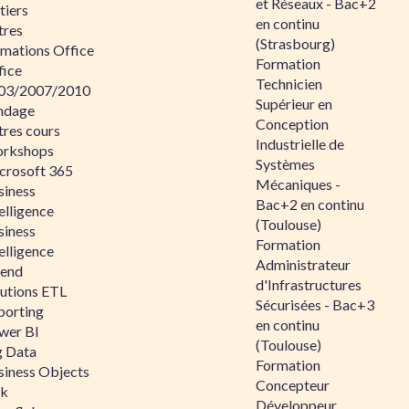
et Réseaux - Bac+2
tiers
en continu
tres
(Strasbourg)
rmations Office
Formation
fice
Technicien
03/2007/2010
Supérieur en
ndage
Conception
tres cours
Industrielle de
rkshops
Systèmes
crosoft 365
Mécaniques -
siness
Bac+2 en continu
elligence
(Toulouse)
siness
Formation
elligence
Administrateur
lend
d'Infrastructures
lutions ETL
Sécurisées - Bac+3
porting
en continu
wer BI
(Toulouse)
g Data
Formation
siness Objects
Concepteur
ik
Développeur