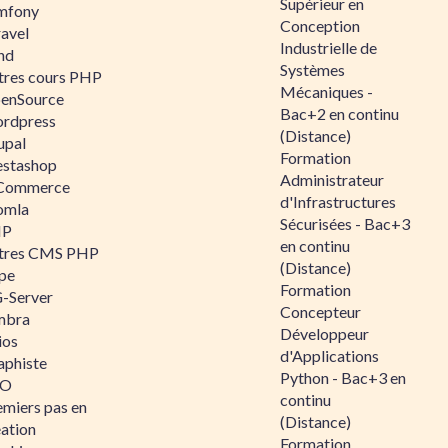
Supérieur en
mfony
Conception
ravel
Industrielle de
nd
Systèmes
tres cours PHP
Mécaniques -
enSource
Bac+2 en continu
rdpress
(Distance)
upal
Formation
estashop
Administrateur
Commerce
d'Infrastructures
omla
Sécurisées - Bac+3
IP
en continu
tres CMS PHP
(Distance)
pe
Formation
-Server
Concepteur
mbra
Développeur
ios
d'Applications
aphiste
Python - Bac+3 en
AO
continu
emiers pas en
(Distance)
éation
Formation