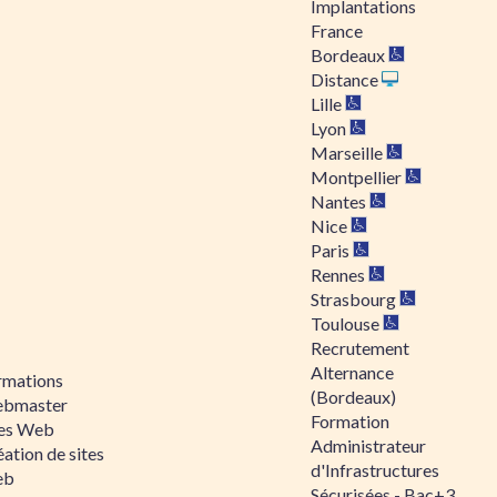
Implantations
France
Bordeaux
Distance
Lille
Lyon
Marseille
Montpellier
Nantes
Nice
Paris
Rennes
Strasbourg
Toulouse
Recrutement
Alternance
rmations
(Bordeaux)
bmaster
Formation
tes Web
Administrateur
ation de sites
d'Infrastructures
eb
Sécurisées - Bac+3