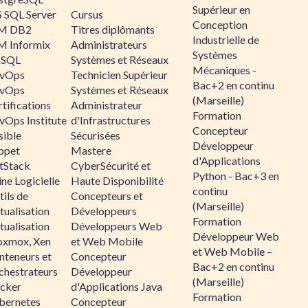
Supérieur en
 SQL Server
Cursus
Conception
M DB2
Titres diplômants
Industrielle de
M Informix
Administrateurs
Systèmes
SQL
Systèmes et Réseaux
Mécaniques -
vOps
Technicien Supérieur
Bac+2 en continu
vOps
Systèmes et Réseaux
(Marseille)
tifications
Administrateur
Formation
vOps Institute
d'Infrastructures
Concepteur
sible
Sécurisées
Développeur
ppet
Mastere
d'Applications
ltStack
CyberSécurité et
Python - Bac+3 en
ne Logicielle
Haute Disponibilité
continu
ils de
Concepteurs et
(Marseille)
tualisation
Développeurs
Formation
tualisation
Développeurs Web
Développeur Web
oxmox, Xen
et Web Mobile
et Web Mobile –
nteneurs et
Concepteur
Bac+2 en continu
chestrateurs
Développeur
(Marseille)
cker
d'Applications Java
Formation
bernetes
Concepteur