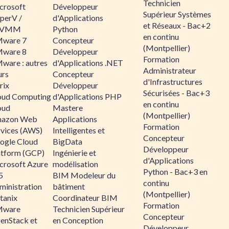
Technicien
crosoft
Développeur
Supérieur Systèmes
perV /
d'Applications
et Réseaux - Bac+2
CVMM
Python
en continu
ware 7
Concepteur
(Montpellier)
ware 8
Développeur
Formation
ware : autres
d'Applications .NET
Administrateur
urs
Concepteur
d'Infrastructures
rix
Développeur
Sécurisées - Bac+3
oud Computing
d'Applications PHP
en continu
oud
Mastere
(Montpellier)
azon Web
Applications
Formation
rvices (AWS)
Intelligentes et
Concepteur
ogle Cloud
BigData
Développeur
atform (GCP)
Ingénierie et
d'Applications
crosoft Azure
modélisation
Python - Bac+3 en
5
BIM Modeleur du
continu
ministration
bâtiment
(Montpellier)
tanix
Coordinateur BIM
Formation
ware
Technicien Supérieur
Concepteur
enStack et
en Conception
Développeur