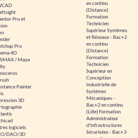
en continu
WCAD
(Distance)
aftsight
Formation
entor Pro et
Technicien
sion
Supérieur Systèmes
eo
et Réseaux - Bac+2
ender
en continu
etchup Pro
(Distance)
nema 4D
Formation
SMAX / Maya
Technicien
ity
Supérieur en
inoceros
Conception
rush
Industrielle de
bstance Painter
Systèmes
is
Mécaniques -
pression 3D
Bac+2 en continu
rtographie
(Lille) Formation
lantis
Administrateur
chicad
d'Infrastructures
res logiciels
Sécurisées - Bac+3
O/DAO/3D