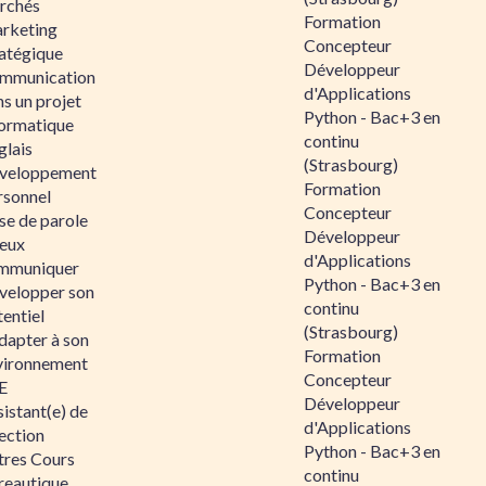
rchés
Formation
rketing
Concepteur
ratégique
Développeur
mmunication
d'Applications
s un projet
Python - Bac+3 en
formatique
continu
glais
(Strasbourg)
veloppement
Formation
rsonnel
Concepteur
se de parole
Développeur
eux
d'Applications
mmuniquer
Python - Bac+3 en
velopper son
continu
entiel
(Strasbourg)
dapter à son
Formation
vironnement
Concepteur
E
Développeur
istant(e) de
d'Applications
ection
Python - Bac+3 en
tres Cours
continu
reautique