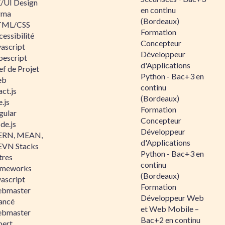
/UI Design
en continu
gma
(Bordeaux)
ML/CSS
Formation
essibilité
Concepteur
vascript
Développeur
pescript
d'Applications
ef de Projet
Python - Bac+3 en
eb
continu
ct.js
(Bordeaux)
.js
Formation
gular
Concepteur
de.js
Développeur
RN, MEAN,
d'Applications
VN Stacks
Python - Bac+3 en
tres
continu
ameworks
(Bordeaux)
vascript
Formation
bmaster
Développeur Web
ancé
et Web Mobile –
bmaster
Bac+2 en continu
pert