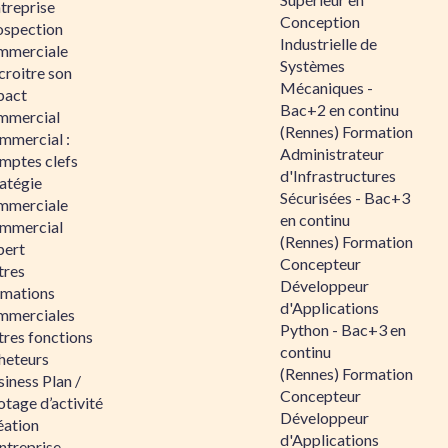
ntreprise
Conception
ospection
Industrielle de
mmerciale
Systèmes
croitre son
Mécaniques -
pact
Bac+2 en continu
mmercial
(Rennes) Formation
mmercial :
Administrateur
mptes clefs
d'Infrastructures
atégie
Sécurisées - Bac+3
mmerciale
en continu
mmercial
(Rennes) Formation
pert
Concepteur
tres
Développeur
rmations
d'Applications
mmerciales
Python - Bac+3 en
tres fonctions
continu
heteurs
(Rennes) Formation
iness Plan /
Concepteur
otage d’activité
Développeur
éation
d'Applications
ntreprise