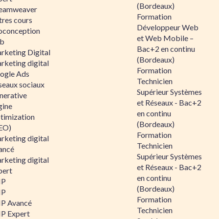
(Bordeaux)
eamweaver
Formation
tres cours
Développeur Web
oconception
et Web Mobile –
b
Bac+2 en continu
rketing Digital
(Bordeaux)
rketing digital
Formation
ogle Ads
Technicien
seaux sociaux
Supérieur Systèmes
nerative
et Réseaux - Bac+2
gine
en continu
timization
(Bordeaux)
EO)
Formation
rketing digital
Technicien
ancé
Supérieur Systèmes
rketing digital
et Réseaux - Bac+2
pert
en continu
HP
(Bordeaux)
HP
Formation
P Avancé
Technicien
P Expert