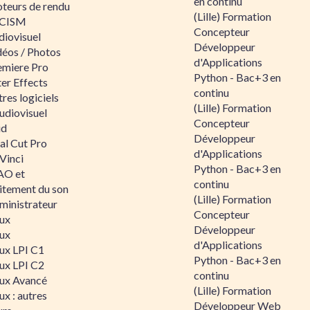
en continu
teurs de rendu
(Lille) Formation
CISM
Concepteur
diovisuel
Développeur
déos / Photos
d'Applications
emiere Pro
Python - Bac+3 en
er Effects
continu
res logiciels
(Lille) Formation
udiovisuel
Concepteur
id
Développeur
al Cut Pro
d'Applications
Vinci
Python - Bac+3 en
O et
continu
aitement du son
(Lille) Formation
ministrateur
Concepteur
nux
Développeur
nux
d'Applications
nux LPI C1
Python - Bac+3 en
nux LPI C2
continu
nux Avancé
(Lille) Formation
ux : autres
Développeur Web