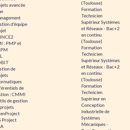
(Toulouse)
ojets avancée
Formation
an
Technicien
nagement
Supérieur Systèmes
stion d'équipe
et Réseaux - Bac+2
jet
en continu
INCE2
(Toulouse)
I : PMP et
Formation
APM
Technicien
IL
Supérieur Systèmes
BIT
et Réseaux - Bac+2
stion de
en continu
jets
(Toulouse)
formatiques
Formation
érentiels de
Technicien
stion : CMMI
Supérieur en
ils de gestion
Conception
projets
Industrielle de
enProject
Systèmes
 Project
Mécaniques -
RA