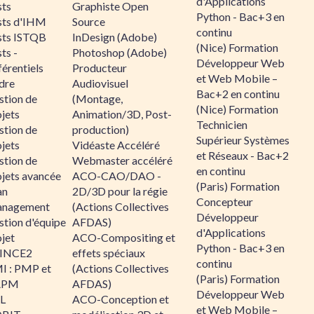
d'Applications
sts
Graphiste Open
Python - Bac+3 en
sts d'IHM
Source
continu
sts ISTQB
InDesign (Adobe)
(Nice) Formation
ts -
Photoshop (Adobe)
Développeur Web
érentiels
Producteur
et Web Mobile –
dre
Audiovisuel
Bac+2 en continu
stion de
(Montage,
(Nice) Formation
jets
Animation/3D, Post-
Technicien
stion de
production)
Supérieur Systèmes
jets
Vidéaste Accéléré
et Réseaux - Bac+2
stion de
Webmaster accéléré
en continu
ojets avancée
ACO-CAO/DAO -
(Paris) Formation
an
2D/3D pour la régie
Concepteur
nagement
(Actions Collectives
Développeur
stion d'équipe
AFDAS)
d'Applications
jet
ACO-Compositing et
Python - Bac+3 en
INCE2
effets spéciaux
continu
I : PMP et
(Actions Collectives
(Paris) Formation
APM
AFDAS)
Développeur Web
IL
ACO-Conception et
et Web Mobile –