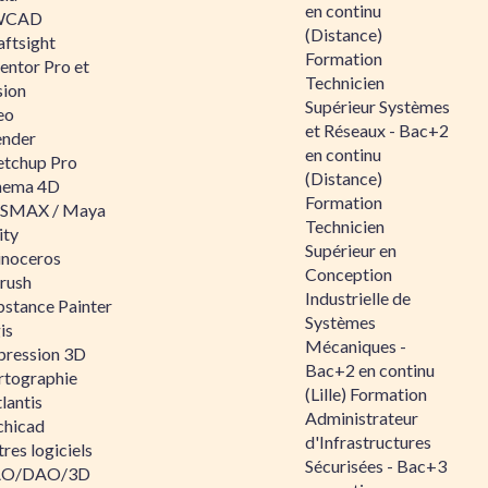
en continu
WCAD
(Distance)
aftsight
Formation
entor Pro et
Technicien
sion
Supérieur Systèmes
eo
et Réseaux - Bac+2
ender
en continu
etchup Pro
(Distance)
nema 4D
Formation
SMAX / Maya
Technicien
ity
Supérieur en
inoceros
Conception
rush
Industrielle de
bstance Painter
Systèmes
is
Mécaniques -
pression 3D
Bac+2 en continu
rtographie
(Lille) Formation
lantis
Administrateur
chicad
d'Infrastructures
res logiciels
Sécurisées - Bac+3
O/DAO/3D