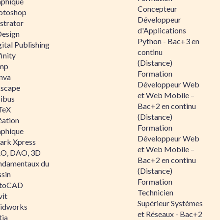
aphique
Concepteur
otoshop
Développeur
ustrator
d'Applications
Design
Python - Bac+3 en
ital Publishing
continu
inity
(Distance)
mp
Formation
nva
Développeur Web
kscape
et Web Mobile –
ribus
Bac+2 en continu
TeX
(Distance)
éation
Formation
aphique
Développeur Web
ark Xpress
et Web Mobile –
O, DAO, 3D
Bac+2 en continu
ndamentaux du
(Distance)
ssin
Formation
toCAD
Technicien
vit
Supérieur Systèmes
lidworks
et Réseaux - Bac+2
tia