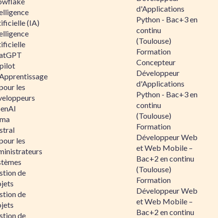
owflake
d'Applications
elligence
Python - Bac+3 en
ificielle (IA)
continu
elligence
(Toulouse)
ificielle
Formation
atGPT
Concepteur
pilot
Développeur
 Apprentissage
d'Applications
pour les
Python - Bac+3 en
veloppeurs
continu
enAI
(Toulouse)
ama
Formation
stral
Développeur Web
pour les
et Web Mobile –
ministrateurs
Bac+2 en continu
stèmes
(Toulouse)
stion de
Formation
jets
Développeur Web
stion de
et Web Mobile –
jets
Bac+2 en continu
stion de