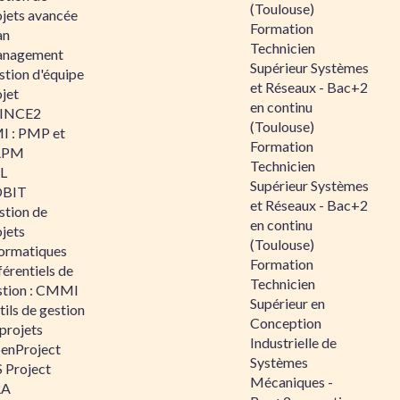
(Toulouse)
ojets avancée
Formation
an
Technicien
nagement
Supérieur Systèmes
stion d'équipe
et Réseaux - Bac+2
jet
en continu
INCE2
(Toulouse)
I : PMP et
Formation
APM
Technicien
IL
Supérieur Systèmes
BIT
et Réseaux - Bac+2
stion de
en continu
jets
(Toulouse)
formatiques
Formation
érentiels de
Technicien
stion : CMMI
Supérieur en
ils de gestion
Conception
projets
Industrielle de
enProject
Systèmes
 Project
Mécaniques -
RA