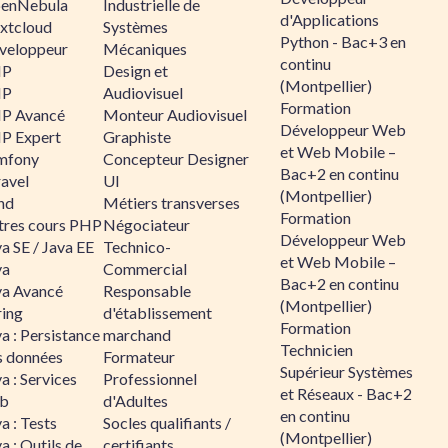
enNebula
Industrielle de
d'Applications
xtcloud
Systèmes
Python - Bac+3 en
veloppeur
Mécaniques
continu
HP
Design et
(Montpellier)
HP
Audiovisuel
Formation
P Avancé
Monteur Audiovisuel
Développeur Web
P Expert
Graphiste
et Web Mobile –
mfony
Concepteur Designer
Bac+2 en continu
ravel
UI
(Montpellier)
nd
Métiers transverses
Formation
tres cours PHP
Négociateur
Développeur Web
a SE / Java EE
Technico-
et Web Mobile –
va
Commercial
Bac+2 en continu
va Avancé
Responsable
(Montpellier)
ring
d'établissement
Formation
a : Persistance
marchand
Technicien
s données
Formateur
Supérieur Systèmes
a : Services
Professionnel
et Réseaux - Bac+2
b
d'Adultes
en continu
a : Tests
Socles qualifiants /
(Montpellier)
a : Outils de
certifiants