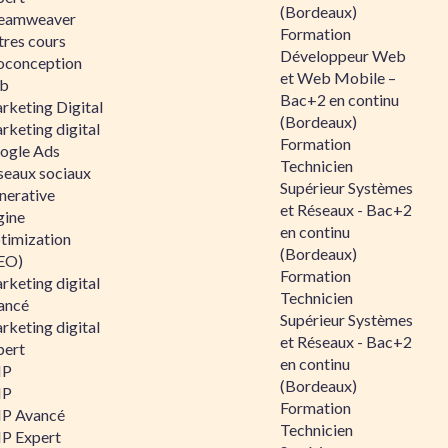
(Bordeaux)
eamweaver
Formation
tres cours
Développeur Web
oconception
et Web Mobile –
b
Bac+2 en continu
rketing Digital
(Bordeaux)
rketing digital
Formation
ogle Ads
Technicien
seaux sociaux
Supérieur Systèmes
nerative
et Réseaux - Bac+2
gine
en continu
timization
(Bordeaux)
EO)
Formation
rketing digital
Technicien
ancé
Supérieur Systèmes
rketing digital
et Réseaux - Bac+2
pert
en continu
HP
(Bordeaux)
HP
Formation
P Avancé
Technicien
P Expert