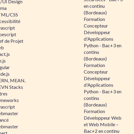
/UI Design
en continu
gma
(Bordeaux)
ML/CSS
Formation
essibilité
Concepteur
vascript
Développeur
pescript
d'Applications
ef de Projet
Python - Bac+3 en
eb
continu
ct.js
(Bordeaux)
.js
Formation
gular
Concepteur
de.js
Développeur
RN, MEAN,
d'Applications
VN Stacks
Python - Bac+3 en
tres
continu
ameworks
(Bordeaux)
vascript
Formation
bmaster
Développeur Web
ancé
et Web Mobile –
bmaster
Bac+2 en continu
pert