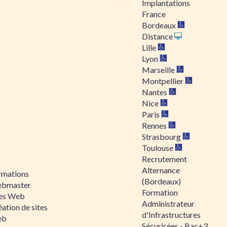
Implantations
France
Bordeaux
Distance
Lille
Lyon
Marseille
Montpellier
Nantes
Nice
Paris
Rennes
Strasbourg
Toulouse
Recrutement
Alternance
rmations
(Bordeaux)
bmaster
Formation
tes Web
Administrateur
ation de sites
d'Infrastructures
eb
Sécurisées - Bac+3