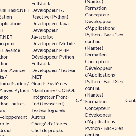
(Nantes)
Fullstack
Formation
sual Basic.NET
Développeur IA
Concepteur
éation
Reactive (Python)
Développeur
pplications
Développeur Java
d'Applications
ET
Développeur
Python - Bac+3 en
P.NET
Javascript
continu
arepoint
Développeur Mobile
(Nantes)
ET avancé
Développeur PHP
Formation
thon
Développeur Python
Concepteur
thon
Fullstack
Développeur
thon Avancé
Développeur/Testeur
d'Applications
ta /
.NET
Python - Bac+3 en
tomatisation /
Grands Systèmes -
continu
A avec Python
Mainframe / COBOL
(Nantes)
ango
Intégrateur Front-
CPF
Cont
Formation
hon : autres
End (Javascript)
Concepteur
urs
Testeur logiciels
Développeur
veloppement
Autres
d'Applications
bile
Chargé d'affaires
Python - Bac+3 en
droid
Chef de projets
continu