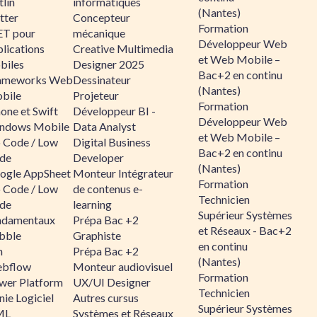
lin
informatiques
(Nantes)
tter
Concepteur
Formation
ET pour
mécanique
Développeur Web
lications
Creative Multimedia
et Web Mobile –
biles
Designer 2025
Bac+2 en continu
ameworks Web
Dessinateur
(Nantes)
bile
Projeteur
Formation
one et Swift
Développeur BI -
Développeur Web
ndows Mobile
Data Analyst
et Web Mobile –
 Code / Low
Digital Business
Bac+2 en continu
de
Developer
(Nantes)
ogle AppSheet
Monteur Intégrateur
Formation
 Code / Low
de contenus e-
Technicien
de
learning
Supérieur Systèmes
ndamentaux
Prépa Bac +2
et Réseaux - Bac+2
bble
Graphiste
en continu
n
Prépa Bac +2
(Nantes)
bflow
Monteur audiovisuel
Formation
wer Platform
UX/UI Designer
Technicien
ie Logiciel
Autres cursus
Supérieur Systèmes
ML
Systèmes et Réseaux