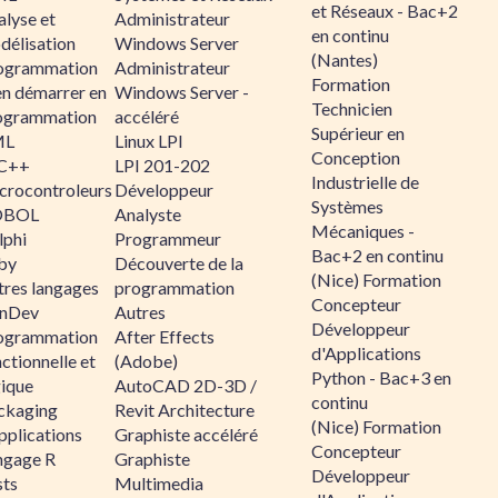
et Réseaux - Bac+2
alyse et
Administrateur
en continu
délisation
Windows Server
(Nantes)
ogrammation
Administrateur
Formation
en démarrer en
Windows Server -
Technicien
ogrammation
accéléré
Supérieur en
ML
Linux LPI
Conception
C++
LPI 201-202
Industrielle de
crocontroleurs
Développeur
Systèmes
OBOL
Analyste
Mécaniques -
lphi
Programmeur
Bac+2 en continu
by
Découverte de la
(Nice) Formation
tres langages
programmation
Concepteur
nDev
Autres
Développeur
ogrammation
After Effects
d'Applications
ctionnelle et
(Adobe)
Python - Bac+3 en
gique
AutoCAD 2D-3D /
continu
ckaging
Revit Architecture
(Nice) Formation
pplications
Graphiste accéléré
Concepteur
ngage R
Graphiste
Développeur
sts
Multimedia