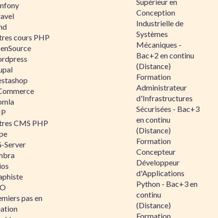
Supérieur en
mfony
Conception
ravel
Industrielle de
nd
Systèmes
tres cours PHP
Mécaniques -
enSource
Bac+2 en continu
rdpress
(Distance)
upal
Formation
estashop
Administrateur
Commerce
d'Infrastructures
omla
Sécurisées - Bac+3
IP
en continu
tres CMS PHP
(Distance)
pe
Formation
-Server
Concepteur
mbra
Développeur
ios
d'Applications
aphiste
Python - Bac+3 en
AO
continu
emiers pas en
(Distance)
éation
Formation