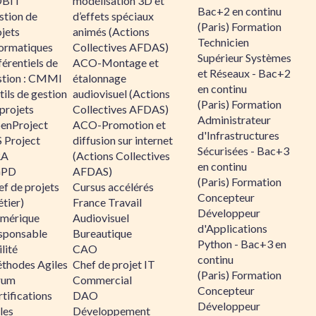
BIT
modélisation 3D et
Bac+2 en continu
stion de
d’effets spéciaux
(Paris) Formation
jets
animés (Actions
Technicien
formatiques
Collectives AFDAS)
Supérieur Systèmes
érentiels de
ACO-Montage et
et Réseaux - Bac+2
stion : CMMI
étalonnage
en continu
ils de gestion
audiovisuel (Actions
(Paris) Formation
projets
Collectives AFDAS)
Administrateur
enProject
ACO-Promotion et
d'Infrastructures
 Project
diffusion sur internet
Sécurisées - Bac+3
RA
(Actions Collectives
en continu
GPD
AFDAS)
(Paris) Formation
f de projets
Cursus accélérés
Concepteur
tier)
France Travail
Développeur
mérique
Audiovisuel
d'Applications
sponsable
Bureautique
Python - Bac+3 en
lité
CAO
continu
thodes Agiles
Chef de projet IT
(Paris) Formation
rum
Commercial
Concepteur
tifications
DAO
Développeur
les
Développement