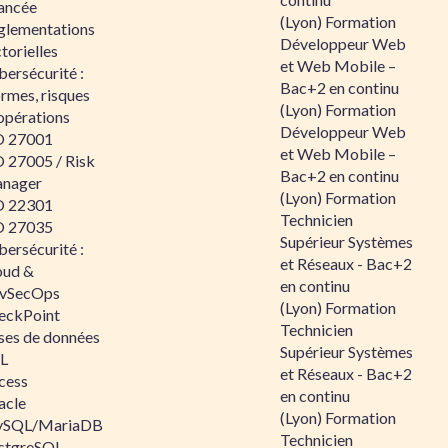
ancée
(Lyon) Formation
glementations
Développeur Web
torielles
et Web Mobile –
ersécurité :
Bac+2 en continu
rmes, risques
(Lyon) Formation
opérations
Développeur Web
O 27001
et Web Mobile –
O 27005 / Risk
Bac+2 en continu
nager
(Lyon) Formation
O 22301
Technicien
O 27035
Supérieur Systèmes
ersécurité :
et Réseaux - Bac+2
oud &
en continu
vSecOps
(Lyon) Formation
eckPoint
Technicien
ses de données
Supérieur Systèmes
L
et Réseaux - Bac+2
cess
en continu
acle
(Lyon) Formation
SQL/MariaDB
Technicien
stgreSQL