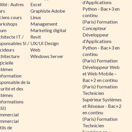
d'Applications
lité : Autres
Excel
Python - Bac+3 en
urs
Graphiste Adobe
continu
ciens cours
Linux
(Paris) Formation
rkshops
Management
Concepteur
rum
Marketing digital
Développeur
hitecte IT /
Revit
d'Applications
sponsables SI /
UX/UI Design
Python - Bac+3 en
cideurs
Web
continu
chitecture
Windows Server
(Paris) Formation
icielle
Développeur Web
stèmes
et Web Mobile –
information
Bac+2 en continu
sponsable de la
(Paris) Formation
urité et des
Technicien
stèmes
Supérieur Systèmes
informations
et Réseaux - Bac+2
SI)
en continu
mmercial
(Paris) Formation
mmercial
Technicien
ils de
Supérieur en