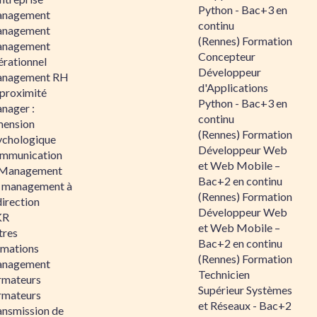
Python - Bac+3 en
nagement
continu
nagement
(Rennes) Formation
nagement
Concepteur
érationnel
Développeur
nagement RH
d'Applications
 proximité
Python - Bac+3 en
nager :
continu
mension
(Rennes) Formation
ychologique
Développeur Web
mmunication
et Web Mobile –
 Management
Bac+2 en continu
 management à
(Rennes) Formation
direction
Développeur Web
KR
et Web Mobile –
tres
Bac+2 en continu
rmations
(Rennes) Formation
nagement
Technicien
rmateurs
Supérieur Systèmes
rmateurs
et Réseaux - Bac+2
ansmission de