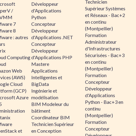
Technicien
crosoft
Développeur
Supérieur Systèmes
perV /
d'Applications
et Réseaux - Bac+2
CVMM
Python
en continu
ware 7
Concepteur
(Montpellier)
ware 8
Développeur
Formation
ware : autres
d'Applications .NET
Administrateur
urs
Concepteur
d'Infrastructures
rix
Développeur
Sécurisées - Bac+3
oud Computing
d'Applications PHP
en continu
oud
Mastere
(Montpellier)
azon Web
Applications
Formation
rvices (AWS)
Intelligentes et
Concepteur
ogle Cloud
BigData
Développeur
atform (GCP)
Ingénierie et
d'Applications
crosoft Azure
modélisation
Python - Bac+3 en
5
BIM Modeleur du
continu
ministration
bâtiment
(Montpellier)
tanix
Coordinateur BIM
Formation
ware
Technicien Supérieur
Concepteur
enStack et
en Conception
Développeur