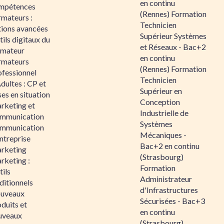
en continu
mpétences
(Rennes) Formation
rmateurs :
Technicien
tions avancées
Supérieur Systèmes
ils digitaux du
et Réseaux - Bac+2
rmateur
en continu
rmateurs
(Rennes) Formation
ofessionnel
Technicien
dultes : CP et
Supérieur en
es en situation
Conception
rketing et
Industrielle de
mmunication
Systèmes
mmunication
Mécaniques -
ntreprise
Bac+2 en continu
rketing
(Strasbourg)
rketing :
Formation
ils
Administrateur
ditionnels
d'Infrastructures
uveaux
Sécurisées - Bac+3
duits et
en continu
uveaux
(Strasbourg)