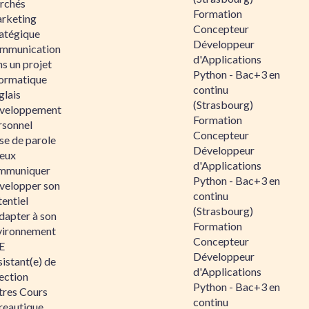
rchés
Formation
rketing
Concepteur
ratégique
Développeur
mmunication
d'Applications
s un projet
Python - Bac+3 en
formatique
continu
glais
(Strasbourg)
veloppement
Formation
rsonnel
Concepteur
se de parole
Développeur
eux
d'Applications
mmuniquer
Python - Bac+3 en
velopper son
continu
entiel
(Strasbourg)
dapter à son
Formation
vironnement
Concepteur
E
Développeur
istant(e) de
d'Applications
ection
Python - Bac+3 en
tres Cours
continu
reautique