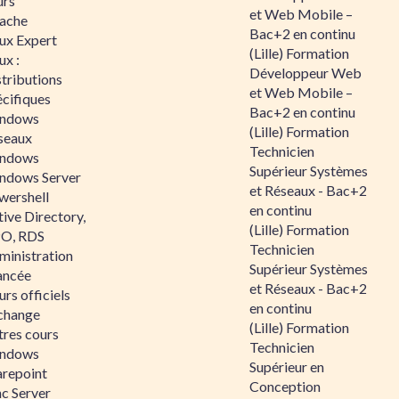
urs
et Web Mobile –
ache
Bac+2 en continu
nux Expert
(Lille) Formation
ux :
Développeur Web
tributions
et Web Mobile –
écifiques
Bac+2 en continu
ndows
(Lille) Formation
seaux
Technicien
ndows
Supérieur Systèmes
ndows Server
et Réseaux - Bac+2
wershell
en continu
ive Directory,
(Lille) Formation
O, RDS
Technicien
ministration
Supérieur Systèmes
ancée
et Réseaux - Bac+2
rs officiels
en continu
change
(Lille) Formation
tres cours
Technicien
ndows
Supérieur en
arepoint
Conception
nc Server