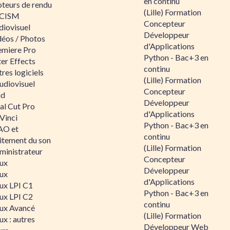
en continu
teurs de rendu
(Lille) Formation
CISM
Concepteur
diovisuel
Développeur
déos / Photos
d'Applications
emiere Pro
Python - Bac+3 en
er Effects
continu
res logiciels
(Lille) Formation
udiovisuel
Concepteur
id
Développeur
al Cut Pro
d'Applications
Vinci
Python - Bac+3 en
O et
continu
aitement du son
(Lille) Formation
ministrateur
Concepteur
nux
Développeur
nux
d'Applications
nux LPI C1
Python - Bac+3 en
nux LPI C2
continu
nux Avancé
(Lille) Formation
ux : autres
Développeur Web