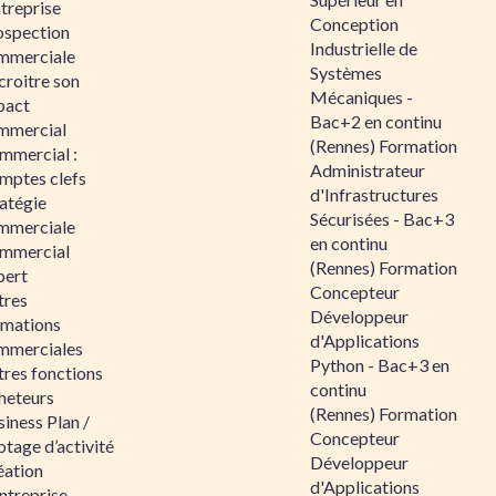
ntreprise
Conception
ospection
Industrielle de
mmerciale
Systèmes
croitre son
Mécaniques -
pact
Bac+2 en continu
mmercial
(Rennes) Formation
mmercial :
Administrateur
mptes clefs
d'Infrastructures
atégie
Sécurisées - Bac+3
mmerciale
en continu
mmercial
(Rennes) Formation
pert
Concepteur
tres
Développeur
rmations
d'Applications
mmerciales
Python - Bac+3 en
tres fonctions
continu
heteurs
(Rennes) Formation
iness Plan /
Concepteur
otage d’activité
Développeur
éation
d'Applications
ntreprise