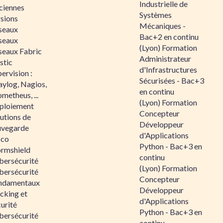
Industrielle de
ciennes
Systèmes
rsions
Mécaniques -
seaux
Bac+2 en continu
seaux
(Lyon) Formation
seaux Fabric
Administrateur
stic
d'Infrastructures
ervision :
Sécurisées - Bac+3
aylog, Nagios,
en continu
metheus, ...
(Lyon) Formation
ploiement
Concepteur
utions de
Développeur
uvegarde
d'Applications
sco
Python - Bac+3 en
ormshield
continu
bersécurité
(Lyon) Formation
bersécurité
Concepteur
ndamentaux
Développeur
cking et
d'Applications
urité
Python - Bac+3 en
bersécurité
continu