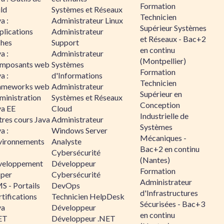
Formation
ld
Systèmes et Réseaux
Technicien
a :
Administrateur Linux
Supérieur Systèmes
plications
Administrateur
et Réseaux - Bac+2
ches
Support
en continu
a :
Administrateur
(Montpellier)
mposants web
Systèmes
Formation
a :
d'Informations
Technicien
ameworks web
Administrateur
Supérieur en
ministration
Systèmes et Réseaux
Conception
va EE
Cloud
Industrielle de
tres cours Java
Administrateur
Systèmes
a :
Windows Server
Mécaniques -
vironnements
Analyste
Bac+2 en continu
Cybersécurité
(Nantes)
veloppement
Développeur
Formation
sper
Cybersécurité
Administrateur
S - Portails
DevOps
d'Infrastructures
tifications
Technicien HelpDesk
Sécurisées - Bac+3
va
Développeur
en continu
ET
Développeur .NET