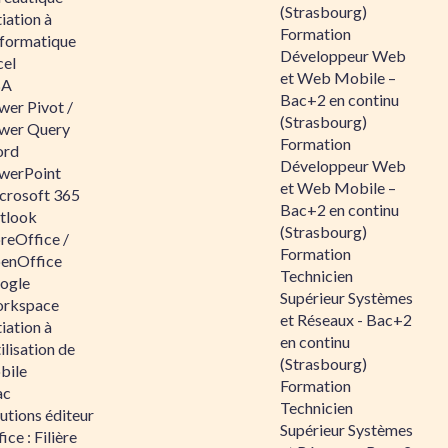
(Strasbourg)
tiation à
Formation
nformatique
Développeur Web
cel
et Web Mobile –
BA
Bac+2 en continu
wer Pivot /
(Strasbourg)
wer Query
Formation
rd
Développeur Web
werPoint
et Web Mobile –
crosoft 365
Bac+2 en continu
tlook
(Strasbourg)
reOffice /
Formation
enOffice
Technicien
ogle
Supérieur Systèmes
rkspace
et Réseaux - Bac+2
tiation à
en continu
tilisation de
(Strasbourg)
bile
Formation
ac
Technicien
utions éditeur
Supérieur Systèmes
ice : Filière