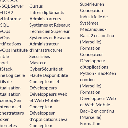
Supérieur en
 SQL Server
Cursus
Conception
M DB2
Titres diplômants
Industrielle de
M Informix
Administrateurs
Systèmes
SQL
Systèmes et Réseaux
Mécaniques -
vOps
Technicien Supérieur
Bac+2 en continu
vOps
Systèmes et Réseaux
(Marseille)
tifications
Administrateur
Formation
vOps Institute
d'Infrastructures
Concepteur
sible
Sécurisées
Développeur
ppet
Mastere
d'Applications
ltStack
CyberSécurité et
Python - Bac+3 en
ne Logicielle
Haute Disponibilité
continu
ils de
Concepteurs et
(Marseille)
tualisation
Développeurs
Formation
tualisation
Développeurs Web
Développeur Web
oxmox, Xen
et Web Mobile
et Web Mobile –
nteneurs et
Concepteur
Bac+2 en continu
chestrateurs
Développeur
(Marseille)
cker
d'Applications Java
Formation
bernetes
Concepteur