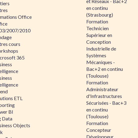
et Réseaux - Bac+2
tiers
en continu
tres
(Strasbourg)
rmations Office
Formation
fice
Technicien
03/2007/2010
Supérieur en
ndage
Conception
tres cours
Industrielle de
rkshops
Systèmes
crosoft 365
Mécaniques -
siness
Bac+2 en continu
elligence
(Toulouse)
siness
Formation
elligence
Administrateur
lend
d'Infrastructures
lutions ETL
Sécurisées - Bac+3
porting
en continu
wer BI
(Toulouse)
g Data
Formation
siness Objects
Concepteur
ik
Développeur