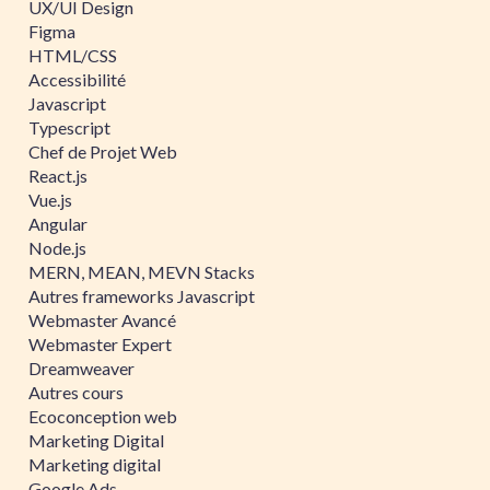
UX/UI Design
Figma
HTML/CSS
Accessibilité
Javascript
Typescript
Chef de Projet Web
React.js
Vue.js
Angular
Node.js
MERN, MEAN, MEVN Stacks
Autres frameworks Javascript
Webmaster Avancé
Webmaster Expert
Dreamweaver
Autres cours
Ecoconception web
Marketing Digital
Marketing digital
Google Ads