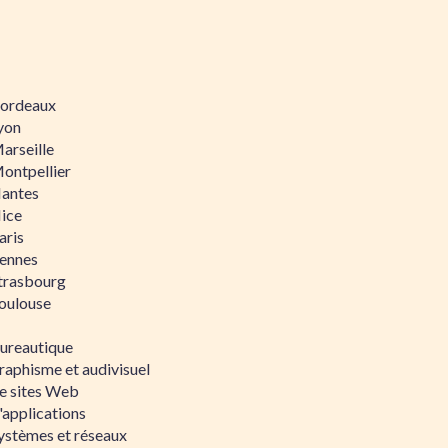
 Bordeaux
Lyon
Marseille
Montpellier
Nantes
Nice
aris
Rennes
Strasbourg
Toulouse
bureautique
raphisme et audivisuel
e sites Web
'applications
ystèmes et réseaux