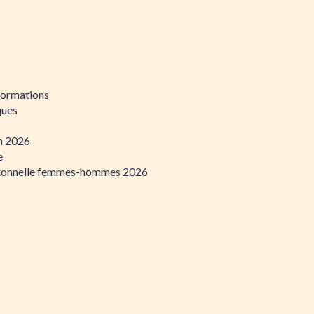
formations
ques
on 2026
e
ssionnelle femmes-hommes 2026