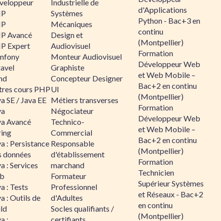
veloppeur
Industrielle de
d'Applications
HP
Systèmes
Python - Bac+3 en
HP
Mécaniques
continu
P Avancé
Design et
(Montpellier)
P Expert
Audiovisuel
Formation
mfony
Monteur Audiovisuel
Développeur Web
ravel
Graphiste
et Web Mobile –
nd
Concepteur Designer
Bac+2 en continu
tres cours PHP
UI
(Montpellier)
a SE / Java EE
Métiers transverses
Formation
va
Négociateur
Développeur Web
va Avancé
Technico-
et Web Mobile –
ring
Commercial
Bac+2 en continu
a : Persistance
Responsable
(Montpellier)
s données
d'établissement
Formation
a : Services
marchand
Technicien
b
Formateur
Supérieur Systèmes
a : Tests
Professionnel
et Réseaux - Bac+2
a : Outils de
d'Adultes
en continu
ld
Socles qualifiants /
(Montpellier)
a :
certifiants