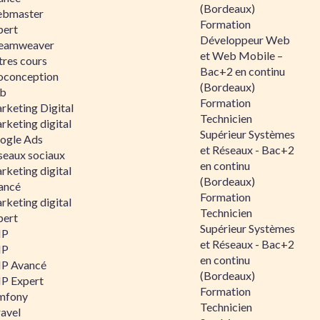
(Bordeaux)
bmaster
Formation
pert
Développeur Web
eamweaver
et Web Mobile –
tres cours
Bac+2 en continu
oconception
(Bordeaux)
b
Formation
rketing Digital
Technicien
rketing digital
Supérieur Systèmes
ogle Ads
et Réseaux - Bac+2
seaux sociaux
en continu
rketing digital
(Bordeaux)
ancé
Formation
rketing digital
Technicien
pert
Supérieur Systèmes
HP
et Réseaux - Bac+2
HP
en continu
P Avancé
(Bordeaux)
P Expert
Formation
mfony
Technicien
ravel