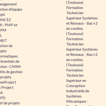
(Toulouse)
nagement
Formation
stion d'équipe
Technicien
jet
Supérieur Systèmes
INCE2
et Réseaux - Bac+2
I : PMP et
en continu
APM
(Toulouse)
IL
Formation
BIT
Technicien
stion de
Supérieur Systèmes
jets
et Réseaux - Bac+2
formatiques
en continu
érentiels de
(Toulouse)
stion : CMMI
Formation
ils de gestion
Technicien
projets
Supérieur en
enProject
Conception
 Project
Industrielle de
RA
Systèmes
GPD
Mécaniques -
f de projets