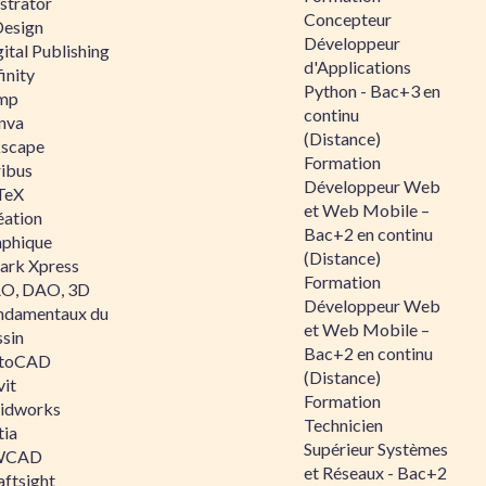
ustrator
Concepteur
Design
Développeur
ital Publishing
d'Applications
inity
Python - Bac+3 en
mp
continu
nva
(Distance)
kscape
Formation
ribus
Développeur Web
TeX
et Web Mobile –
éation
Bac+2 en continu
aphique
(Distance)
ark Xpress
Formation
O, DAO, 3D
Développeur Web
ndamentaux du
et Web Mobile –
ssin
Bac+2 en continu
toCAD
(Distance)
vit
Formation
lidworks
Technicien
tia
Supérieur Systèmes
WCAD
et Réseaux - Bac+2
aftsight