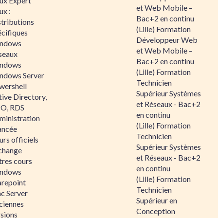
nux Expert
et Web Mobile –
ux :
Bac+2 en continu
tributions
(Lille) Formation
écifiques
Développeur Web
ndows
et Web Mobile –
seaux
Bac+2 en continu
ndows
(Lille) Formation
ndows Server
Technicien
wershell
Supérieur Systèmes
ive Directory,
et Réseaux - Bac+2
O, RDS
en continu
ministration
(Lille) Formation
ancée
Technicien
rs officiels
Supérieur Systèmes
change
et Réseaux - Bac+2
tres cours
en continu
ndows
(Lille) Formation
arepoint
Technicien
nc Server
Supérieur en
ciennes
Conception
rsions