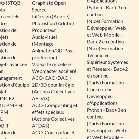
d'Applications
sts ISTQB
Graphiste Open
Python - Bac+3 en
ts -
Source
continu
érentiels
InDesign (Adobe)
(Nice) Formation
dre
Photoshop (Adobe)
Développeur Web
stion de
Producteur
et Web Mobile –
jets
Audiovisuel
Bac+2 en continu
stion de
(Montage,
(Nice) Formation
jets
Animation/3D, Post-
Technicien
stion de
production)
Supérieur Systèmes
ojets avancée
Vidéaste Accéléré
et Réseaux - Bac+2
an
Webmaster accéléré
en continu
nagement
ACO-CAO/DAO -
(Paris) Formation
stion d'équipe
2D/3D pour la régie
Concepteur
jet
(Actions Collectives
Développeur
INCE2
AFDAS)
d'Applications
I : PMP et
ACO-Compositing et
Python - Bac+3 en
APM
effets spéciaux
continu
IL
(Actions Collectives
(Paris) Formation
BIT
AFDAS)
Développeur Web
stion de
ACO-Conception et
et Web Mobile –