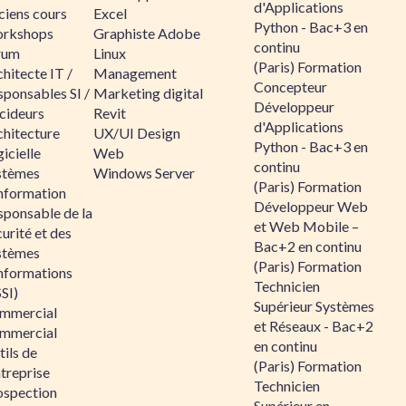
d'Applications
ciens cours
Excel
Python - Bac+3 en
rkshops
Graphiste Adobe
continu
rum
Linux
(Paris) Formation
hitecte IT /
Management
Concepteur
sponsables SI /
Marketing digital
Développeur
cideurs
Revit
d'Applications
chitecture
UX/UI Design
Python - Bac+3 en
icielle
Web
continu
stèmes
Windows Server
(Paris) Formation
information
Développeur Web
sponsable de la
et Web Mobile –
urité et des
Bac+2 en continu
stèmes
(Paris) Formation
informations
Technicien
SI)
Supérieur Systèmes
mmercial
et Réseaux - Bac+2
mmercial
en continu
ils de
(Paris) Formation
ntreprise
Technicien
ospection
Supérieur en