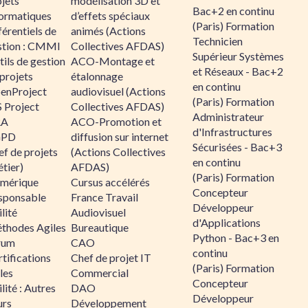
jets
modélisation 3D et
Bac+2 en continu
formatiques
d’effets spéciaux
(Paris) Formation
érentiels de
animés (Actions
Technicien
stion : CMMI
Collectives AFDAS)
Supérieur Systèmes
ils de gestion
ACO-Montage et
et Réseaux - Bac+2
projets
étalonnage
en continu
enProject
audiovisuel (Actions
(Paris) Formation
 Project
Collectives AFDAS)
Administrateur
RA
ACO-Promotion et
d'Infrastructures
GPD
diffusion sur internet
Sécurisées - Bac+3
f de projets
(Actions Collectives
en continu
tier)
AFDAS)
(Paris) Formation
mérique
Cursus accélérés
Concepteur
sponsable
France Travail
Développeur
lité
Audiovisuel
d'Applications
thodes Agiles
Bureautique
Python - Bac+3 en
rum
CAO
continu
tifications
Chef de projet IT
(Paris) Formation
les
Commercial
Concepteur
lité : Autres
DAO
Développeur
urs
Développement