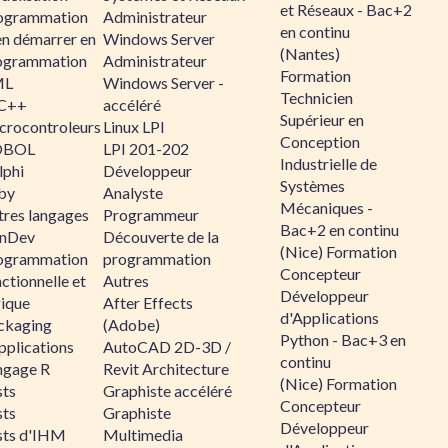
et Réseaux - Bac+2
ogrammation
Administrateur
en continu
en démarrer en
Windows Server
(Nantes)
ogrammation
Administrateur
Formation
ML
Windows Server -
Technicien
C++
accéléré
Supérieur en
crocontroleurs
Linux LPI
Conception
OBOL
LPI 201-202
Industrielle de
lphi
Développeur
Systèmes
by
Analyste
Mécaniques -
tres langages
Programmeur
Bac+2 en continu
nDev
Découverte de la
(Nice) Formation
ogrammation
programmation
Concepteur
ctionnelle et
Autres
Développeur
gique
After Effects
d'Applications
ckaging
(Adobe)
Python - Bac+3 en
pplications
AutoCAD 2D-3D /
continu
ngage R
Revit Architecture
(Nice) Formation
sts
Graphiste accéléré
Concepteur
sts
Graphiste
Développeur
sts d'IHM
Multimedia