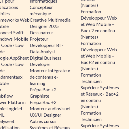
ET pour
informatiques
(Nantes)
lications
Concepteur
Formation
biles
mécanique
Développeur Web
ameworks Web
Creative Multimedia
et Web Mobile –
bile
Designer 2025
Bac+2 en continu
one et Swift
Dessinateur
(Nantes)
ndows Mobile
Projeteur
Formation
 Code / Low
Développeur BI -
Développeur Web
de
Data Analyst
et Web Mobile –
ogle AppSheet
Digital Business
Bac+2 en continu
 Code / Low
Developer
(Nantes)
de
Monteur Intégrateur
Formation
ndamentaux
de contenus e-
Technicien
bble
learning
Supérieur Systèmes
n
Prépa Bac +2
et Réseaux - Bac+2
bflow
Graphiste
en continu
wer Platform
Prépa Bac +2
(Nantes)
ie Logiciel
Monteur audiovisuel
Formation
ML
UX/UI Designer
Technicien
alyse et
Autres cursus
Supérieur Systèmes
délisation
Systèmes et Réseaux