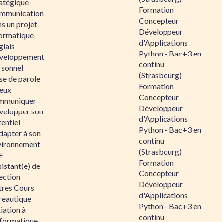
ratégique
Formation
mmunication
Concepteur
s un projet
Développeur
formatique
d'Applications
glais
Python - Bac+3 en
veloppement
continu
rsonnel
(Strasbourg)
se de parole
Formation
eux
Concepteur
mmuniquer
Développeur
velopper son
d'Applications
entiel
Python - Bac+3 en
dapter à son
continu
vironnement
(Strasbourg)
E
Formation
istant(e) de
Concepteur
ection
Développeur
tres Cours
d'Applications
reautique
Python - Bac+3 en
tiation à
continu
nformatique