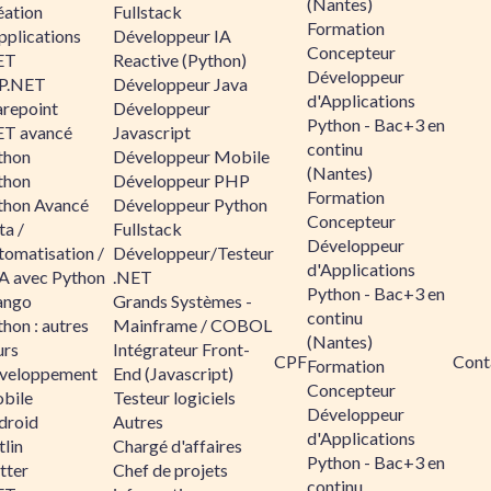
(Nantes)
éation
Fullstack
Formation
pplications
Développeur IA
Concepteur
ET
Reactive (Python)
Développeur
P.NET
Développeur Java
d'Applications
arepoint
Développeur
Python - Bac+3 en
ET avancé
Javascript
continu
thon
Développeur Mobile
(Nantes)
thon
Développeur PHP
Formation
thon Avancé
Développeur Python
Concepteur
ta /
Fullstack
Développeur
tomatisation /
Développeur/Testeur
d'Applications
A avec Python
.NET
Python - Bac+3 en
ango
Grands Systèmes -
continu
hon : autres
Mainframe / COBOL
(Nantes)
urs
Intégrateur Front-
CPF
Cont
Formation
veloppement
End (Javascript)
Concepteur
bile
Testeur logiciels
Développeur
droid
Autres
d'Applications
lin
Chargé d'affaires
Python - Bac+3 en
tter
Chef de projets
continu