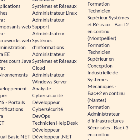
Formation
plications
Systèmes et Réseaux
Technicien
ches
Administrateur Linux
Supérieur Systèmes
a :
Administrateur
et Réseaux - Bac+2
mposants web
Support
en continu
a :
Administrateur
(Montpellier)
ameworks web
Systèmes
Formation
ministration
d'Informations
Technicien
va EE
Administrateur
Supérieur en
tres cours Java
Systèmes et Réseaux
Conception
a :
Cloud
Industrielle de
vironnements
Administrateur
Systèmes
Windows Server
Mécaniques -
veloppement
Analyste
Bac+2 en continu
sper
Cybersécurité
(Nantes)
S - Portails
Développeur
Formation
tifications
Cybersécurité
Administrateur
va
DevOps
d'Infrastructures
ET
Technicien HelpDesk
Sécurisées - Bac+3
Développeur
en continu
sual Basic.NET
Développeur .NET