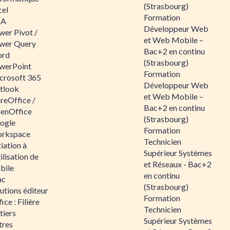
(Strasbourg)
cel
Formation
BA
Développeur Web
wer Pivot /
et Web Mobile –
wer Query
Bac+2 en continu
rd
(Strasbourg)
werPoint
Formation
crosoft 365
Développeur Web
tlook
et Web Mobile –
reOffice /
Bac+2 en continu
enOffice
(Strasbourg)
ogle
Formation
rkspace
Technicien
tiation à
Supérieur Systèmes
tilisation de
et Réseaux - Bac+2
bile
en continu
ac
(Strasbourg)
utions éditeur
Formation
ice : Filière
Technicien
tiers
Supérieur Systèmes
tres