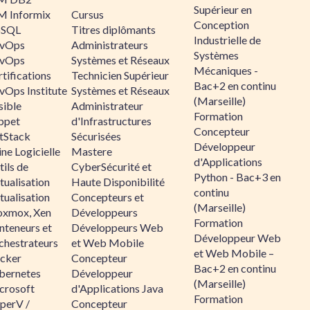
Supérieur en
M Informix
Cursus
Conception
SQL
Titres diplômants
Industrielle de
vOps
Administrateurs
Systèmes
vOps
Systèmes et Réseaux
Mécaniques -
tifications
Technicien Supérieur
Bac+2 en continu
vOps Institute
Systèmes et Réseaux
(Marseille)
sible
Administrateur
Formation
ppet
d'Infrastructures
Concepteur
ltStack
Sécurisées
Développeur
ne Logicielle
Mastere
d'Applications
ils de
CyberSécurité et
Python - Bac+3 en
tualisation
Haute Disponibilité
continu
tualisation
Concepteurs et
(Marseille)
oxmox, Xen
Développeurs
Formation
nteneurs et
Développeurs Web
Développeur Web
chestrateurs
et Web Mobile
et Web Mobile –
cker
Concepteur
Bac+2 en continu
bernetes
Développeur
(Marseille)
crosoft
d'Applications Java
Formation
perV /
Concepteur