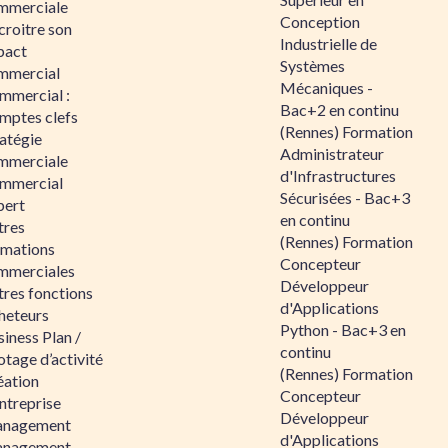
mmerciale
Conception
croitre son
Industrielle de
pact
Systèmes
mmercial
Mécaniques -
mmercial :
Bac+2 en continu
mptes clefs
(Rennes) Formation
atégie
Administrateur
mmerciale
d'Infrastructures
mmercial
Sécurisées - Bac+3
pert
en continu
tres
(Rennes) Formation
rmations
Concepteur
mmerciales
Développeur
tres fonctions
d'Applications
heteurs
Python - Bac+3 en
iness Plan /
continu
otage d’activité
(Rennes) Formation
éation
Concepteur
ntreprise
Développeur
nagement
d'Applications
nagement