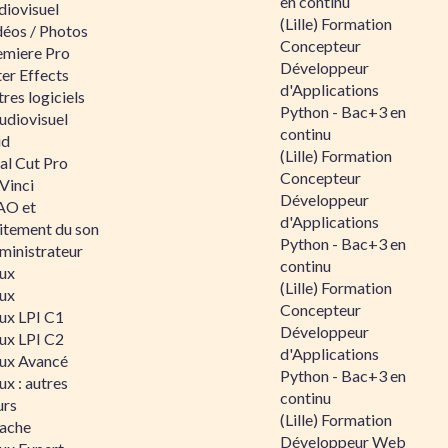
en continu
diovisuel
(Lille) Formation
déos / Photos
Concepteur
emiere Pro
Développeur
er Effects
d'Applications
res logiciels
Python - Bac+3 en
udiovisuel
continu
id
(Lille) Formation
al Cut Pro
Concepteur
Vinci
Développeur
O et
d'Applications
aitement du son
Python - Bac+3 en
ministrateur
continu
nux
(Lille) Formation
nux
Concepteur
nux LPI C1
Développeur
nux LPI C2
d'Applications
nux Avancé
Python - Bac+3 en
ux : autres
continu
urs
(Lille) Formation
ache
Développeur Web