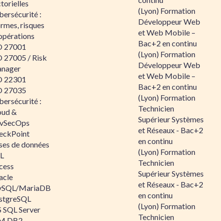
torielles
(Lyon) Formation
ersécurité :
Développeur Web
rmes, risques
et Web Mobile –
opérations
Bac+2 en continu
O 27001
(Lyon) Formation
O 27005 / Risk
Développeur Web
nager
et Web Mobile –
O 22301
Bac+2 en continu
O 27035
(Lyon) Formation
ersécurité :
Technicien
oud &
Supérieur Systèmes
vSecOps
et Réseaux - Bac+2
eckPoint
en continu
ses de données
(Lyon) Formation
L
Technicien
cess
Supérieur Systèmes
acle
et Réseaux - Bac+2
SQL/MariaDB
en continu
stgreSQL
(Lyon) Formation
 SQL Server
Technicien
M DB2