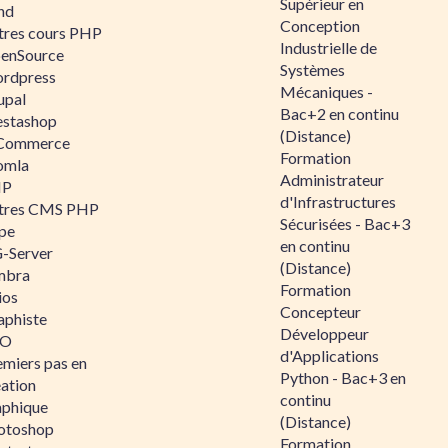
Supérieur en
nd
Conception
tres cours PHP
Industrielle de
enSource
Systèmes
rdpress
Mécaniques -
upal
Bac+2 en continu
estashop
(Distance)
Commerce
Formation
omla
Administrateur
IP
d'Infrastructures
tres CMS PHP
Sécurisées - Bac+3
pe
en continu
-Server
(Distance)
mbra
Formation
ios
Concepteur
aphiste
Développeur
AO
d'Applications
emiers pas en
Python - Bac+3 en
éation
continu
aphique
(Distance)
otoshop
Formation