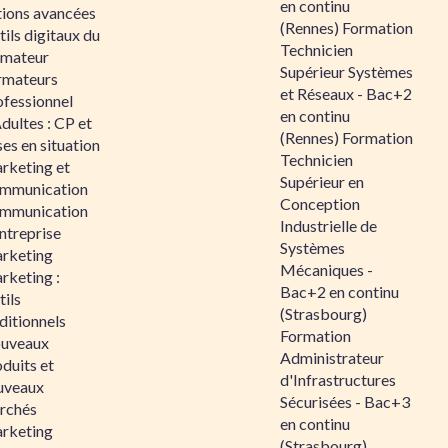
en continu
tions avancées
(Rennes) Formation
ils digitaux du
Technicien
rmateur
Supérieur Systèmes
rmateurs
et Réseaux - Bac+2
ofessionnel
en continu
dultes : CP et
(Rennes) Formation
es en situation
Technicien
rketing et
Supérieur en
mmunication
Conception
mmunication
Industrielle de
ntreprise
Systèmes
rketing
Mécaniques -
rketing :
Bac+2 en continu
ils
(Strasbourg)
ditionnels
Formation
uveaux
Administrateur
duits et
d'Infrastructures
uveaux
Sécurisées - Bac+3
rchés
en continu
rketing
(Strasbourg)