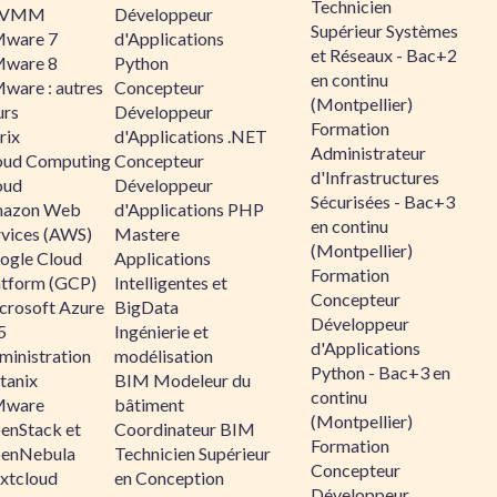
Technicien
CVMM
Développeur
Supérieur Systèmes
ware 7
d'Applications
et Réseaux - Bac+2
ware 8
Python
en continu
ware : autres
Concepteur
(Montpellier)
urs
Développeur
Formation
rix
d'Applications .NET
Administrateur
oud Computing
Concepteur
d'Infrastructures
oud
Développeur
Sécurisées - Bac+3
azon Web
d'Applications PHP
en continu
rvices (AWS)
Mastere
(Montpellier)
ogle Cloud
Applications
Formation
atform (GCP)
Intelligentes et
Concepteur
crosoft Azure
BigData
Développeur
5
Ingénierie et
d'Applications
ministration
modélisation
Python - Bac+3 en
tanix
BIM Modeleur du
continu
ware
bâtiment
(Montpellier)
enStack et
Coordinateur BIM
Formation
enNebula
Technicien Supérieur
Concepteur
xtcloud
en Conception
Développeur