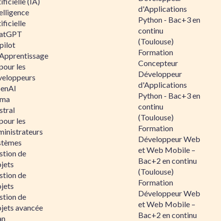
ificielle (IA)
d'Applications
elligence
Python - Bac+3 en
ificielle
continu
atGPT
(Toulouse)
pilot
Formation
 Apprentissage
Concepteur
pour les
Développeur
veloppeurs
d'Applications
enAI
Python - Bac+3 en
ama
continu
stral
(Toulouse)
pour les
Formation
ministrateurs
Développeur Web
stèmes
et Web Mobile –
stion de
Bac+2 en continu
jets
(Toulouse)
stion de
Formation
jets
Développeur Web
stion de
et Web Mobile –
ojets avancée
Bac+2 en continu
an