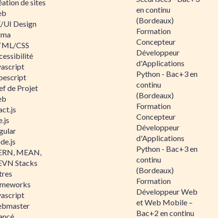
ation de sites
en continu
eb
(Bordeaux)
/UI Design
Formation
gma
Concepteur
ML/CSS
Développeur
essibilité
d'Applications
vascript
Python - Bac+3 en
pescript
continu
ef de Projet
(Bordeaux)
eb
Formation
ct.js
Concepteur
.js
Développeur
gular
d'Applications
de.js
Python - Bac+3 en
RN, MEAN,
continu
VN Stacks
(Bordeaux)
tres
Formation
ameworks
Développeur Web
vascript
et Web Mobile –
bmaster
Bac+2 en continu
ancé