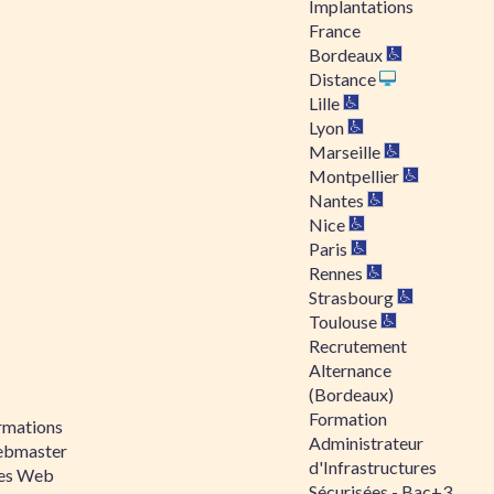
Implantations
France
Bordeaux
Distance
Lille
Lyon
Marseille
Montpellier
Nantes
Nice
Paris
Rennes
Strasbourg
Toulouse
Recrutement
Alternance
(Bordeaux)
Formation
rmations
Administrateur
bmaster
d'Infrastructures
tes Web
Sécurisées - Bac+3