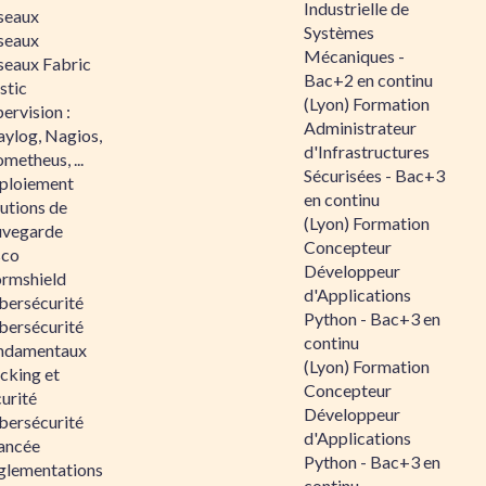
Industrielle de
seaux
Systèmes
seaux
Mécaniques -
seaux Fabric
Bac+2 en continu
stic
(Lyon) Formation
ervision :
Administrateur
aylog, Nagios,
d'Infrastructures
metheus, ...
Sécurisées - Bac+3
ploiement
en continu
utions de
(Lyon) Formation
uvegarde
Concepteur
sco
Développeur
ormshield
d'Applications
bersécurité
Python - Bac+3 en
bersécurité
continu
ndamentaux
(Lyon) Formation
cking et
Concepteur
urité
Développeur
bersécurité
d'Applications
ancée
Python - Bac+3 en
glementations
continu