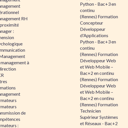
Python - Bac+3 en
nagement
continu
érationnel
(Rennes) Formation
nagement RH
Concepteur
 proximité
Développeur
nager :
d'Applications
mension
Python - Bac+3 en
ychologique
continu
mmunication
(Rennes) Formation
 Management
Développeur Web
 management à
et Web Mobile –
direction
Bac+2 en continu
KR
(Rennes) Formation
tres
Développeur Web
rmations
et Web Mobile –
nagement
Bac+2 en continu
rmateurs
(Rennes) Formation
rmateurs
Technicien
ansmission de
Supérieur Systèmes
mpétences
et Réseaux - Bac+2
rmateurs :