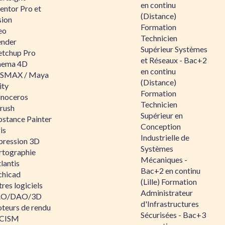
en continu
entor Pro et
(Distance)
sion
Formation
eo
Technicien
ender
Supérieur Systèmes
etchup Pro
et Réseaux - Bac+2
nema 4D
en continu
SMAX / Maya
(Distance)
ity
Formation
inoceros
Technicien
rush
Supérieur en
bstance Painter
Conception
is
Industrielle de
pression 3D
Systèmes
rtographie
Mécaniques -
lantis
Bac+2 en continu
chicad
(Lille) Formation
res logiciels
Administrateur
O/DAO/3D
d'Infrastructures
teurs de rendu
Sécurisées - Bac+3
CISM