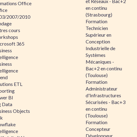
et Réseaux - Bac+2
rmations Office
en continu
fice
(Strasbourg)
03/2007/2010
Formation
ndage
Technicien
tres cours
Supérieur en
rkshops
Conception
crosoft 365
Industrielle de
siness
Systèmes
elligence
Mécaniques -
siness
Bac+2 en continu
elligence
(Toulouse)
lend
Formation
lutions ETL
Administrateur
porting
d'Infrastructures
wer BI
Sécurisées - Bac+3
g Data
en continu
siness Objects
(Toulouse)
ik
Formation
owflake
Concepteur
elligence
Développeur