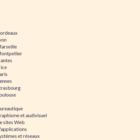
 Bordeaux
Lyon
Marseille
Montpellier
Nantes
Nice
aris
Rennes
Strasbourg
Toulouse
bureautique
raphisme et audivisuel
e sites Web
'applications
ystèmes et réseaux