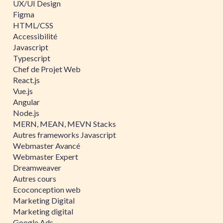
UX/UI Design
Figma
HTML/CSS
Accessibilité
Javascript
Typescript
Chef de Projet Web
React.js
Vue.js
Angular
Node.js
MERN, MEAN, MEVN Stacks
Autres frameworks Javascript
Webmaster Avancé
Webmaster Expert
Dreamweaver
Autres cours
Ecoconception web
Marketing Digital
Marketing digital
Google Ads