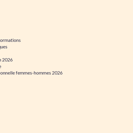
formations
ques
on 2026
e
ssionnelle femmes-hommes 2026