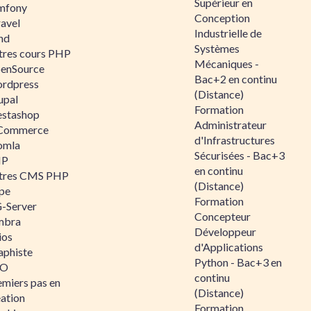
Supérieur en
mfony
Conception
ravel
Industrielle de
nd
Systèmes
tres cours PHP
Mécaniques -
enSource
Bac+2 en continu
rdpress
(Distance)
upal
Formation
estashop
Administrateur
Commerce
d'Infrastructures
omla
Sécurisées - Bac+3
IP
en continu
tres CMS PHP
(Distance)
pe
Formation
-Server
Concepteur
mbra
Développeur
ios
d'Applications
aphiste
Python - Bac+3 en
AO
continu
emiers pas en
(Distance)
éation
Formation