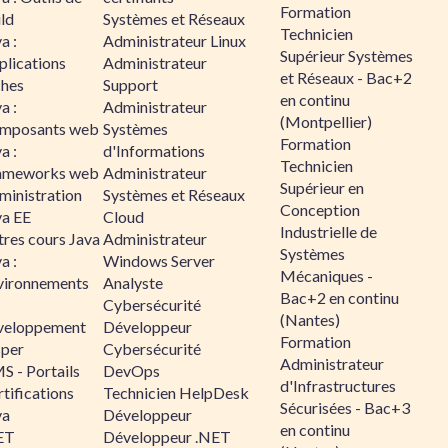
Formation
ld
Systèmes et Réseaux
Technicien
a :
Administrateur Linux
Supérieur Systèmes
plications
Administrateur
et Réseaux - Bac+2
ches
Support
en continu
a :
Administrateur
(Montpellier)
mposants web
Systèmes
Formation
a :
d'Informations
Technicien
ameworks web
Administrateur
Supérieur en
ministration
Systèmes et Réseaux
Conception
va EE
Cloud
Industrielle de
tres cours Java
Administrateur
Systèmes
a :
Windows Server
Mécaniques -
vironnements
Analyste
Bac+2 en continu
Cybersécurité
(Nantes)
veloppement
Développeur
Formation
sper
Cybersécurité
Administrateur
S - Portails
DevOps
d'Infrastructures
tifications
Technicien HelpDesk
Sécurisées - Bac+3
va
Développeur
en continu
ET
Développeur .NET