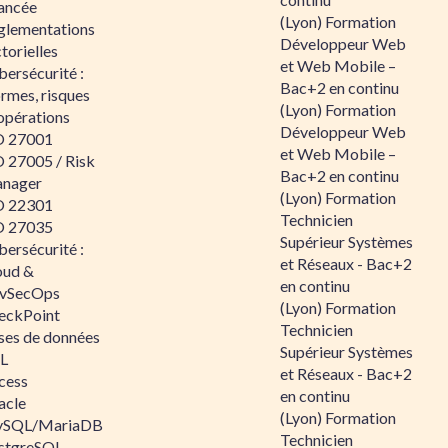
ancée
(Lyon) Formation
glementations
Développeur Web
torielles
et Web Mobile –
ersécurité :
Bac+2 en continu
rmes, risques
(Lyon) Formation
opérations
Développeur Web
O 27001
et Web Mobile –
O 27005 / Risk
Bac+2 en continu
nager
(Lyon) Formation
O 22301
Technicien
O 27035
Supérieur Systèmes
ersécurité :
et Réseaux - Bac+2
oud &
en continu
vSecOps
(Lyon) Formation
eckPoint
Technicien
ses de données
Supérieur Systèmes
L
et Réseaux - Bac+2
cess
en continu
acle
(Lyon) Formation
SQL/MariaDB
Technicien
stgreSQL