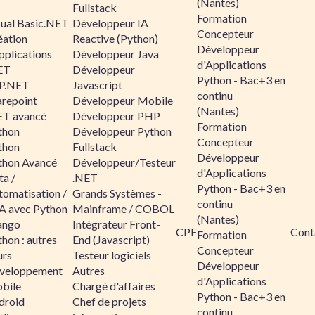
(Nantes)
Fullstack
Formation
sual Basic.NET
Développeur IA
Concepteur
éation
Reactive (Python)
Développeur
pplications
Développeur Java
d'Applications
ET
Développeur
Python - Bac+3 en
P.NET
Javascript
continu
arepoint
Développeur Mobile
(Nantes)
ET avancé
Développeur PHP
Formation
thon
Développeur Python
Concepteur
thon
Fullstack
Développeur
thon Avancé
Développeur/Testeur
d'Applications
ta /
.NET
Python - Bac+3 en
tomatisation /
Grands Systèmes -
continu
A avec Python
Mainframe / COBOL
(Nantes)
ango
Intégrateur Front-
CPF
Cont
Formation
hon : autres
End (Javascript)
Concepteur
urs
Testeur logiciels
Développeur
veloppement
Autres
d'Applications
bile
Chargé d'affaires
Python - Bac+3 en
droid
Chef de projets
continu