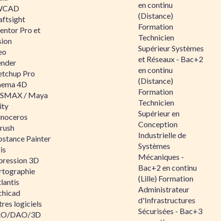
en continu
WCAD
(Distance)
aftsight
Formation
entor Pro et
Technicien
sion
Supérieur Systèmes
eo
et Réseaux - Bac+2
ender
en continu
etchup Pro
(Distance)
nema 4D
Formation
SMAX / Maya
Technicien
ity
Supérieur en
inoceros
Conception
rush
Industrielle de
bstance Painter
Systèmes
is
Mécaniques -
pression 3D
Bac+2 en continu
rtographie
(Lille) Formation
lantis
Administrateur
chicad
d'Infrastructures
res logiciels
Sécurisées - Bac+3
O/DAO/3D