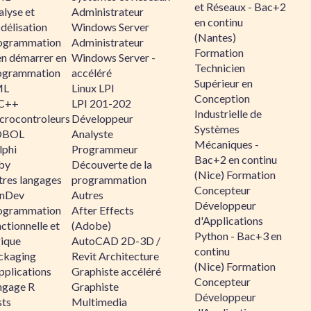
et Réseaux - Bac+2
alyse et
Administrateur
en continu
délisation
Windows Server
(Nantes)
ogrammation
Administrateur
Formation
en démarrer en
Windows Server -
Technicien
ogrammation
accéléré
Supérieur en
ML
Linux LPI
Conception
C++
LPI 201-202
Industrielle de
crocontroleurs
Développeur
Systèmes
OBOL
Analyste
Mécaniques -
lphi
Programmeur
Bac+2 en continu
by
Découverte de la
(Nice) Formation
tres langages
programmation
Concepteur
nDev
Autres
Développeur
ogrammation
After Effects
d'Applications
ctionnelle et
(Adobe)
Python - Bac+3 en
gique
AutoCAD 2D-3D /
continu
ckaging
Revit Architecture
(Nice) Formation
pplications
Graphiste accéléré
Concepteur
ngage R
Graphiste
Développeur
sts
Multimedia