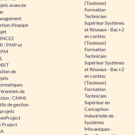
(Toulouse)
ojets avancée
Formation
an
Technicien
nagement
Supérieur Systèmes
stion d'équipe
et Réseaux - Bac+2
jet
en continu
INCE2
(Toulouse)
I : PMP et
Formation
APM
Technicien
IL
Supérieur Systèmes
BIT
et Réseaux - Bac+2
stion de
en continu
jets
(Toulouse)
formatiques
Formation
érentiels de
Technicien
stion : CMMI
Supérieur en
ils de gestion
Conception
projets
Industrielle de
enProject
Systèmes
 Project
Mécaniques -
RA