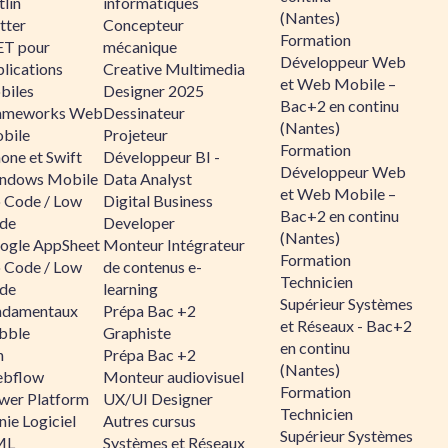
lin
informatiques
(Nantes)
tter
Concepteur
Formation
ET pour
mécanique
Développeur Web
lications
Creative Multimedia
et Web Mobile –
biles
Designer 2025
Bac+2 en continu
ameworks Web
Dessinateur
(Nantes)
bile
Projeteur
Formation
one et Swift
Développeur BI -
Développeur Web
ndows Mobile
Data Analyst
et Web Mobile –
 Code / Low
Digital Business
Bac+2 en continu
de
Developer
(Nantes)
ogle AppSheet
Monteur Intégrateur
Formation
 Code / Low
de contenus e-
Technicien
de
learning
Supérieur Systèmes
ndamentaux
Prépa Bac +2
et Réseaux - Bac+2
bble
Graphiste
en continu
n
Prépa Bac +2
(Nantes)
bflow
Monteur audiovisuel
Formation
wer Platform
UX/UI Designer
Technicien
ie Logiciel
Autres cursus
Supérieur Systèmes
ML
Systèmes et Réseaux