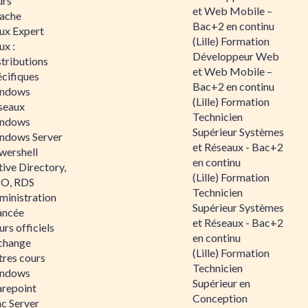
urs
et Web Mobile –
ache
Bac+2 en continu
nux Expert
(Lille) Formation
ux :
Développeur Web
tributions
et Web Mobile –
écifiques
Bac+2 en continu
ndows
(Lille) Formation
seaux
Technicien
ndows
Supérieur Systèmes
ndows Server
et Réseaux - Bac+2
wershell
en continu
ive Directory,
(Lille) Formation
O, RDS
Technicien
ministration
Supérieur Systèmes
ancée
et Réseaux - Bac+2
rs officiels
en continu
change
(Lille) Formation
tres cours
Technicien
ndows
Supérieur en
arepoint
Conception
nc Server