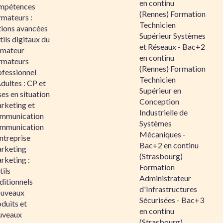
en continu
mpétences
(Rennes) Formation
rmateurs :
Technicien
tions avancées
Supérieur Systèmes
ils digitaux du
et Réseaux - Bac+2
rmateur
en continu
rmateurs
(Rennes) Formation
ofessionnel
Technicien
dultes : CP et
Supérieur en
es en situation
Conception
rketing et
Industrielle de
mmunication
Systèmes
mmunication
Mécaniques -
ntreprise
Bac+2 en continu
rketing
(Strasbourg)
rketing :
Formation
ils
Administrateur
ditionnels
d'Infrastructures
uveaux
Sécurisées - Bac+3
duits et
en continu
uveaux
(Strasbourg)