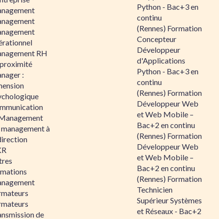
Python - Bac+3 en
nagement
continu
nagement
(Rennes) Formation
nagement
Concepteur
érationnel
Développeur
nagement RH
d'Applications
 proximité
Python - Bac+3 en
nager :
continu
mension
(Rennes) Formation
ychologique
Développeur Web
mmunication
et Web Mobile –
 Management
Bac+2 en continu
 management à
(Rennes) Formation
direction
Développeur Web
KR
et Web Mobile –
tres
Bac+2 en continu
rmations
(Rennes) Formation
nagement
Technicien
rmateurs
Supérieur Systèmes
rmateurs
et Réseaux - Bac+2
ansmission de