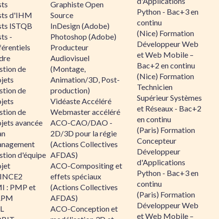
d'Applications
sts
Graphiste Open
Python - Bac+3 en
sts d'IHM
Source
continu
sts ISTQB
InDesign (Adobe)
(Nice) Formation
ts -
Photoshop (Adobe)
Développeur Web
érentiels
Producteur
et Web Mobile –
dre
Audiovisuel
Bac+2 en continu
stion de
(Montage,
(Nice) Formation
jets
Animation/3D, Post-
Technicien
stion de
production)
Supérieur Systèmes
jets
Vidéaste Accéléré
et Réseaux - Bac+2
stion de
Webmaster accéléré
en continu
ojets avancée
ACO-CAO/DAO -
(Paris) Formation
an
2D/3D pour la régie
Concepteur
nagement
(Actions Collectives
Développeur
stion d'équipe
AFDAS)
d'Applications
jet
ACO-Compositing et
Python - Bac+3 en
INCE2
effets spéciaux
continu
I : PMP et
(Actions Collectives
(Paris) Formation
APM
AFDAS)
Développeur Web
IL
ACO-Conception et
et Web Mobile –