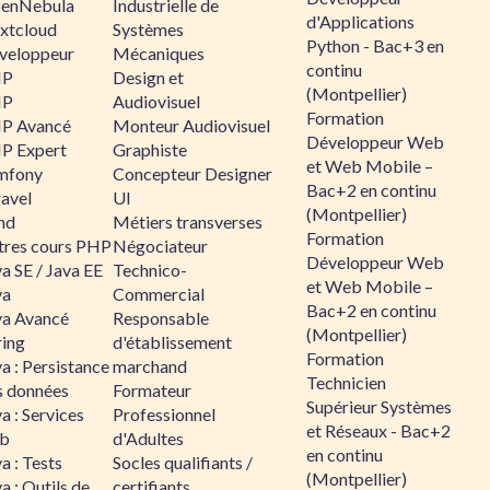
enNebula
Industrielle de
d'Applications
xtcloud
Systèmes
Python - Bac+3 en
veloppeur
Mécaniques
continu
HP
Design et
(Montpellier)
HP
Audiovisuel
Formation
P Avancé
Monteur Audiovisuel
Développeur Web
P Expert
Graphiste
et Web Mobile –
mfony
Concepteur Designer
Bac+2 en continu
ravel
UI
(Montpellier)
nd
Métiers transverses
Formation
tres cours PHP
Négociateur
Développeur Web
a SE / Java EE
Technico-
et Web Mobile –
va
Commercial
Bac+2 en continu
va Avancé
Responsable
(Montpellier)
ring
d'établissement
Formation
a : Persistance
marchand
Technicien
s données
Formateur
Supérieur Systèmes
a : Services
Professionnel
et Réseaux - Bac+2
b
d'Adultes
en continu
a : Tests
Socles qualifiants /
(Montpellier)
a : Outils de
certifiants