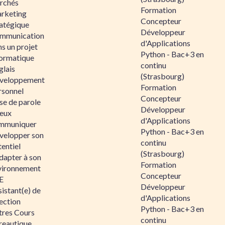
rchés
Formation
rketing
Concepteur
ratégique
Développeur
mmunication
d'Applications
s un projet
Python - Bac+3 en
formatique
continu
glais
(Strasbourg)
veloppement
Formation
rsonnel
Concepteur
se de parole
Développeur
eux
d'Applications
mmuniquer
Python - Bac+3 en
velopper son
continu
entiel
(Strasbourg)
dapter à son
Formation
vironnement
Concepteur
E
Développeur
istant(e) de
d'Applications
ection
Python - Bac+3 en
tres Cours
continu
reautique