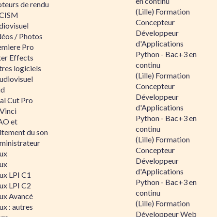
en continu
teurs de rendu
(Lille) Formation
CISM
Concepteur
diovisuel
Développeur
déos / Photos
d'Applications
emiere Pro
Python - Bac+3 en
er Effects
continu
res logiciels
(Lille) Formation
udiovisuel
Concepteur
id
Développeur
al Cut Pro
d'Applications
Vinci
Python - Bac+3 en
O et
continu
aitement du son
(Lille) Formation
ministrateur
Concepteur
nux
Développeur
nux
d'Applications
nux LPI C1
Python - Bac+3 en
nux LPI C2
continu
nux Avancé
(Lille) Formation
ux : autres
Développeur Web