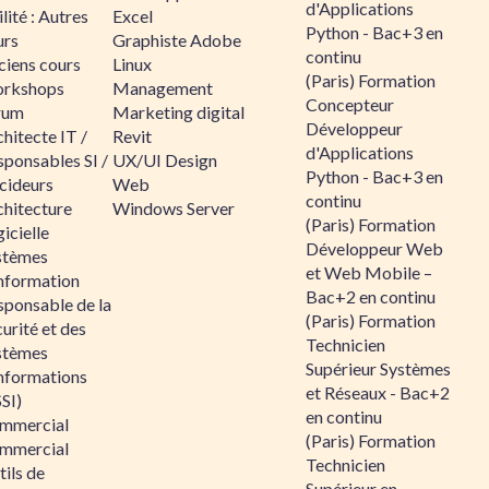
d'Applications
lité : Autres
Excel
Python - Bac+3 en
urs
Graphiste Adobe
continu
ciens cours
Linux
(Paris) Formation
rkshops
Management
Concepteur
rum
Marketing digital
Développeur
hitecte IT /
Revit
d'Applications
sponsables SI /
UX/UI Design
Python - Bac+3 en
cideurs
Web
continu
chitecture
Windows Server
(Paris) Formation
icielle
Développeur Web
stèmes
et Web Mobile –
information
Bac+2 en continu
sponsable de la
(Paris) Formation
urité et des
Technicien
stèmes
Supérieur Systèmes
informations
et Réseaux - Bac+2
SI)
en continu
mmercial
(Paris) Formation
mmercial
Technicien
ils de
Supérieur en