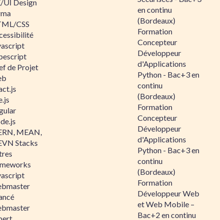
/UI Design
en continu
gma
(Bordeaux)
ML/CSS
Formation
essibilité
Concepteur
vascript
Développeur
pescript
d'Applications
ef de Projet
Python - Bac+3 en
eb
continu
ct.js
(Bordeaux)
.js
Formation
gular
Concepteur
de.js
Développeur
RN, MEAN,
d'Applications
VN Stacks
Python - Bac+3 en
tres
continu
ameworks
(Bordeaux)
vascript
Formation
bmaster
Développeur Web
ancé
et Web Mobile –
bmaster
Bac+2 en continu
pert