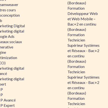
(Bordeaux)
eamweaver
Formation
tres cours
Développeur Web
oconception
et Web Mobile –
b
Bac+2 en continu
rketing Digital
(Bordeaux)
rketing digital
Formation
ogle Ads
Technicien
seaux sociaux
Supérieur Systèmes
nerative
et Réseaux - Bac+2
gine
en continu
timization
(Bordeaux)
EO)
Formation
rketing digital
Technicien
ancé
Supérieur Systèmes
rketing digital
et Réseaux - Bac+2
pert
en continu
HP
(Bordeaux)
HP
Formation
P Avancé
Technicien
P Expert