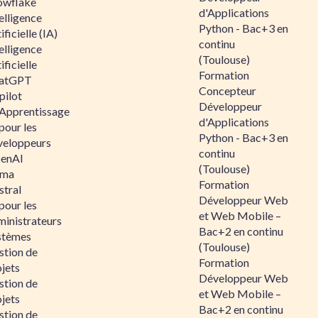
owflake
d'Applications
elligence
Python - Bac+3 en
ificielle (IA)
continu
elligence
(Toulouse)
ificielle
Formation
atGPT
Concepteur
pilot
Développeur
 Apprentissage
d'Applications
pour les
Python - Bac+3 en
veloppeurs
continu
enAI
(Toulouse)
ama
Formation
stral
Développeur Web
pour les
et Web Mobile –
ministrateurs
Bac+2 en continu
stèmes
(Toulouse)
stion de
Formation
jets
Développeur Web
stion de
et Web Mobile –
jets
Bac+2 en continu
stion de