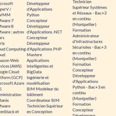
Technicien
crosoft
Développeur
Supérieur Systèmes
perV /
d'Applications
et Réseaux - Bac+2
CVMM
Python
en continu
ware 7
Concepteur
(Montpellier)
ware 8
Développeur
Formation
ware : autres
d'Applications .NET
Administrateur
urs
Concepteur
d'Infrastructures
rix
Développeur
Sécurisées - Bac+3
oud Computing
d'Applications PHP
en continu
oud
Mastere
(Montpellier)
azon Web
Applications
Formation
rvices (AWS)
Intelligentes et
Concepteur
ogle Cloud
BigData
Développeur
atform (GCP)
Ingénierie et
d'Applications
crosoft Azure
modélisation
Python - Bac+3 en
5
BIM Modeleur du
continu
ministration
bâtiment
(Montpellier)
tanix
Coordinateur BIM
Formation
ware
Technicien Supérieur
Concepteur
enStack et
en Conception
Développeur