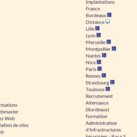
Implantations
France
Bordeaux
Distance
Lille
Lyon
Marseille
Montpellier
Nantes
Nice
Paris
Rennes
Strasbourg
Toulouse
Recrutement
Alternance
rmations
(Bordeaux)
bmaster
Formation
tes Web
Administrateur
ation de sites
d'Infrastructures
eb
Sécurisées - Bac+3