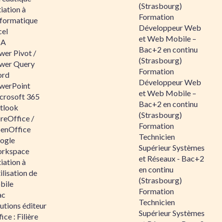
(Strasbourg)
tiation à
Formation
nformatique
Développeur Web
cel
et Web Mobile –
BA
Bac+2 en continu
wer Pivot /
(Strasbourg)
wer Query
Formation
rd
Développeur Web
werPoint
et Web Mobile –
crosoft 365
Bac+2 en continu
tlook
(Strasbourg)
reOffice /
Formation
enOffice
Technicien
ogle
Supérieur Systèmes
rkspace
et Réseaux - Bac+2
tiation à
en continu
tilisation de
(Strasbourg)
bile
Formation
ac
Technicien
utions éditeur
Supérieur Systèmes
ice : Filière