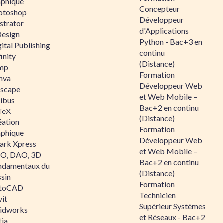
aphique
Concepteur
otoshop
Développeur
ustrator
d'Applications
Design
Python - Bac+3 en
ital Publishing
continu
inity
(Distance)
mp
Formation
nva
Développeur Web
kscape
et Web Mobile –
ribus
Bac+2 en continu
TeX
(Distance)
éation
Formation
aphique
Développeur Web
ark Xpress
et Web Mobile –
O, DAO, 3D
Bac+2 en continu
ndamentaux du
(Distance)
ssin
Formation
toCAD
Technicien
vit
Supérieur Systèmes
lidworks
et Réseaux - Bac+2
tia