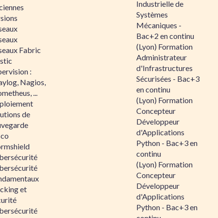
Industrielle de
ciennes
Systèmes
rsions
Mécaniques -
seaux
Bac+2 en continu
seaux
(Lyon) Formation
seaux Fabric
Administrateur
stic
d'Infrastructures
ervision :
Sécurisées - Bac+3
aylog, Nagios,
en continu
metheus, ...
(Lyon) Formation
ploiement
Concepteur
utions de
Développeur
uvegarde
d'Applications
sco
Python - Bac+3 en
ormshield
continu
bersécurité
(Lyon) Formation
bersécurité
Concepteur
ndamentaux
Développeur
cking et
d'Applications
urité
Python - Bac+3 en
bersécurité
continu