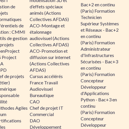
BIT
modélisation 3D et
Bac+2 en continu
stion de
d’effets spéciaux
(Paris) Formation
jets
animés (Actions
Technicien
formatiques
Collectives AFDAS)
Supérieur Systèmes
érentiels de
ACO-Montage et
et Réseaux - Bac+2
stion : CMMI
étalonnage
en continu
ils de gestion
audiovisuel (Actions
(Paris) Formation
projets
Collectives AFDAS)
Administrateur
enProject
ACO-Promotion et
d'Infrastructures
 Project
diffusion sur internet
Sécurisées - Bac+3
RA
(Actions Collectives
en continu
GPD
AFDAS)
(Paris) Formation
f de projets
Cursus accélérés
Concepteur
tier)
France Travail
Développeur
mérique
Audiovisuel
d'Applications
sponsable
Bureautique
Python - Bac+3 en
lité
CAO
continu
thodes Agiles
Chef de projet IT
(Paris) Formation
rum
Commercial
Concepteur
tifications
DAO
Développeur
les
Développement