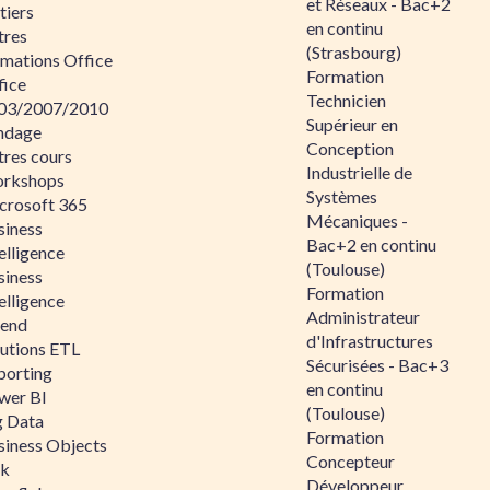
et Réseaux - Bac+2
tiers
en continu
tres
(Strasbourg)
rmations Office
Formation
fice
Technicien
03/2007/2010
Supérieur en
ndage
Conception
tres cours
Industrielle de
rkshops
Systèmes
crosoft 365
Mécaniques -
siness
Bac+2 en continu
elligence
(Toulouse)
siness
Formation
elligence
Administrateur
lend
d'Infrastructures
lutions ETL
Sécurisées - Bac+3
porting
en continu
wer BI
(Toulouse)
g Data
Formation
siness Objects
Concepteur
ik
Développeur