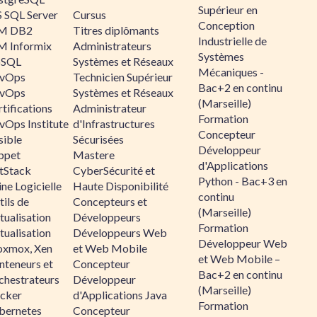
Supérieur en
 SQL Server
Cursus
Conception
M DB2
Titres diplômants
Industrielle de
M Informix
Administrateurs
Systèmes
SQL
Systèmes et Réseaux
Mécaniques -
vOps
Technicien Supérieur
Bac+2 en continu
vOps
Systèmes et Réseaux
(Marseille)
tifications
Administrateur
Formation
vOps Institute
d'Infrastructures
Concepteur
sible
Sécurisées
Développeur
ppet
Mastere
d'Applications
ltStack
CyberSécurité et
Python - Bac+3 en
ne Logicielle
Haute Disponibilité
continu
ils de
Concepteurs et
(Marseille)
tualisation
Développeurs
Formation
tualisation
Développeurs Web
Développeur Web
oxmox, Xen
et Web Mobile
et Web Mobile –
nteneurs et
Concepteur
Bac+2 en continu
chestrateurs
Développeur
(Marseille)
cker
d'Applications Java
Formation
bernetes
Concepteur