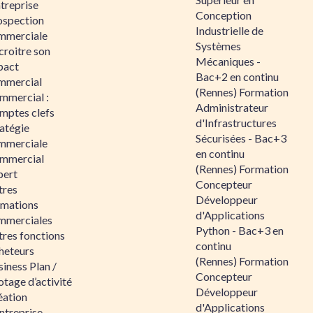
ntreprise
Conception
ospection
Industrielle de
mmerciale
Systèmes
croitre son
Mécaniques -
pact
Bac+2 en continu
mmercial
(Rennes) Formation
mmercial :
Administrateur
mptes clefs
d'Infrastructures
atégie
Sécurisées - Bac+3
mmerciale
en continu
mmercial
(Rennes) Formation
pert
Concepteur
tres
Développeur
rmations
d'Applications
mmerciales
Python - Bac+3 en
tres fonctions
continu
heteurs
(Rennes) Formation
iness Plan /
Concepteur
otage d’activité
Développeur
éation
d'Applications
ntreprise