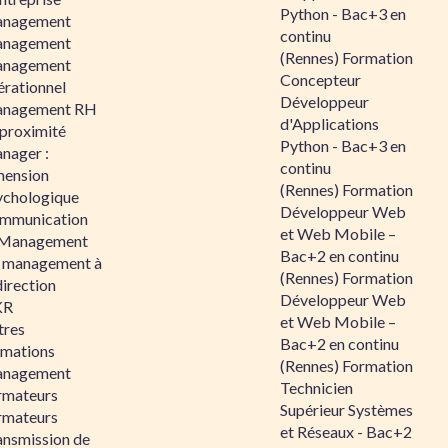
Python - Bac+3 en
nagement
continu
nagement
(Rennes) Formation
nagement
Concepteur
érationnel
Développeur
nagement RH
d'Applications
 proximité
Python - Bac+3 en
nager :
continu
mension
(Rennes) Formation
ychologique
Développeur Web
mmunication
et Web Mobile –
 Management
Bac+2 en continu
 management à
(Rennes) Formation
direction
Développeur Web
KR
et Web Mobile –
tres
Bac+2 en continu
rmations
(Rennes) Formation
nagement
Technicien
rmateurs
Supérieur Systèmes
rmateurs
et Réseaux - Bac+2
ansmission de