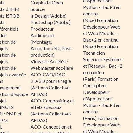
d'Applications
sts
Graphiste Open
Python - Bac+3 en
sts d'IHM
Source
continu
sts ISTQB
InDesign (Adobe)
(Nice) Formation
ts -
Photoshop (Adobe)
Développeur Web
érentiels
Producteur
et Web Mobile –
dre
Audiovisuel
Bac+2 en continu
stion de
(Montage,
(Nice) Formation
jets
Animation/3D, Post-
Technicien
stion de
production)
Supérieur Systèmes
jets
Vidéaste Accéléré
et Réseaux - Bac+2
stion de
Webmaster accéléré
en continu
ojets avancée
ACO-CAO/DAO -
(Paris) Formation
an
2D/3D pour la régie
Concepteur
nagement
(Actions Collectives
Développeur
stion d'équipe
AFDAS)
d'Applications
jet
ACO-Compositing et
Python - Bac+3 en
INCE2
effets spéciaux
continu
I : PMP et
(Actions Collectives
(Paris) Formation
APM
AFDAS)
Développeur Web
IL
ACO-Conception et
et Web Mobile –