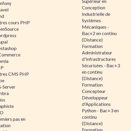
Supérieur en
mfony
Conception
ravel
Industrielle de
nd
Systèmes
tres cours PHP
Mécaniques -
enSource
Bac+2 en continu
rdpress
(Distance)
upal
Formation
estashop
Administrateur
Commerce
d'Infrastructures
omla
Sécurisées - Bac+3
IP
en continu
tres CMS PHP
(Distance)
pe
Formation
-Server
Concepteur
mbra
Développeur
ios
d'Applications
aphiste
Python - Bac+3 en
AO
continu
emiers pas en
(Distance)
éation
Formation