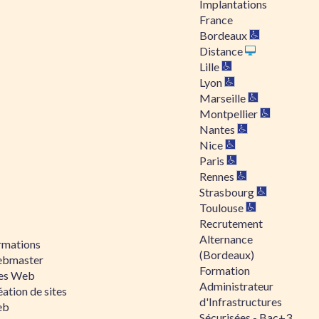
Implantations
France
Bordeaux
Distance
Lille
Lyon
Marseille
Montpellier
Nantes
Nice
Paris
Rennes
Strasbourg
Toulouse
Recrutement
Alternance
rmations
(Bordeaux)
bmaster
Formation
tes Web
Administrateur
ation de sites
d'Infrastructures
eb
Sécurisées - Bac+3