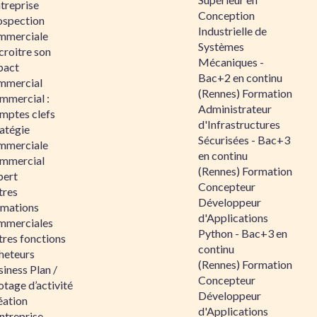
ntreprise
Conception
ospection
Industrielle de
mmerciale
Systèmes
croitre son
Mécaniques -
pact
Bac+2 en continu
mmercial
(Rennes) Formation
mmercial :
Administrateur
mptes clefs
d'Infrastructures
atégie
Sécurisées - Bac+3
mmerciale
en continu
mmercial
(Rennes) Formation
pert
Concepteur
tres
Développeur
rmations
d'Applications
mmerciales
Python - Bac+3 en
tres fonctions
continu
heteurs
(Rennes) Formation
iness Plan /
Concepteur
otage d’activité
Développeur
éation
d'Applications
ntreprise