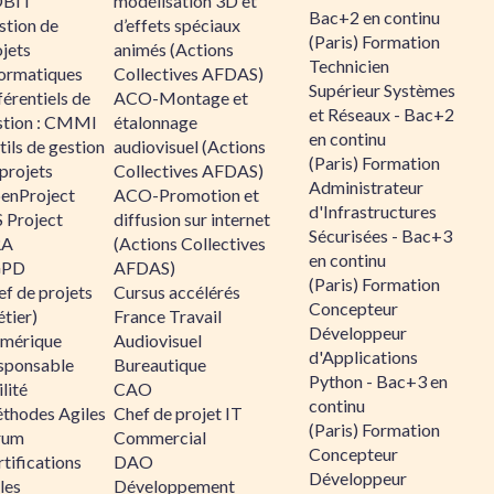
BIT
modélisation 3D et
Bac+2 en continu
stion de
d’effets spéciaux
(Paris) Formation
jets
animés (Actions
Technicien
formatiques
Collectives AFDAS)
Supérieur Systèmes
érentiels de
ACO-Montage et
et Réseaux - Bac+2
stion : CMMI
étalonnage
en continu
ils de gestion
audiovisuel (Actions
(Paris) Formation
projets
Collectives AFDAS)
Administrateur
enProject
ACO-Promotion et
d'Infrastructures
 Project
diffusion sur internet
Sécurisées - Bac+3
RA
(Actions Collectives
en continu
GPD
AFDAS)
(Paris) Formation
f de projets
Cursus accélérés
Concepteur
tier)
France Travail
Développeur
mérique
Audiovisuel
d'Applications
sponsable
Bureautique
Python - Bac+3 en
lité
CAO
continu
thodes Agiles
Chef de projet IT
(Paris) Formation
rum
Commercial
Concepteur
tifications
DAO
Développeur
les
Développement