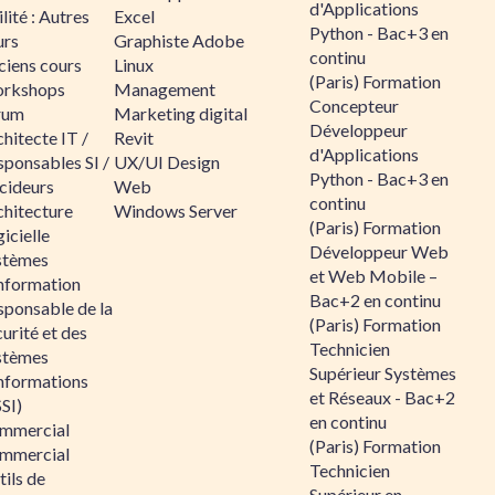
d'Applications
lité : Autres
Excel
Python - Bac+3 en
urs
Graphiste Adobe
continu
ciens cours
Linux
(Paris) Formation
rkshops
Management
Concepteur
rum
Marketing digital
Développeur
hitecte IT /
Revit
d'Applications
sponsables SI /
UX/UI Design
Python - Bac+3 en
cideurs
Web
continu
chitecture
Windows Server
(Paris) Formation
icielle
Développeur Web
stèmes
et Web Mobile –
information
Bac+2 en continu
sponsable de la
(Paris) Formation
urité et des
Technicien
stèmes
Supérieur Systèmes
informations
et Réseaux - Bac+2
SI)
en continu
mmercial
(Paris) Formation
mmercial
Technicien
ils de
Supérieur en