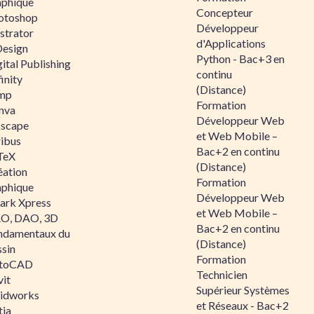
aphique
Concepteur
otoshop
Développeur
ustrator
d'Applications
Design
Python - Bac+3 en
ital Publishing
continu
inity
(Distance)
mp
Formation
nva
Développeur Web
kscape
et Web Mobile –
ribus
Bac+2 en continu
TeX
(Distance)
éation
Formation
aphique
Développeur Web
ark Xpress
et Web Mobile –
O, DAO, 3D
Bac+2 en continu
ndamentaux du
(Distance)
ssin
Formation
toCAD
Technicien
vit
Supérieur Systèmes
lidworks
et Réseaux - Bac+2
tia