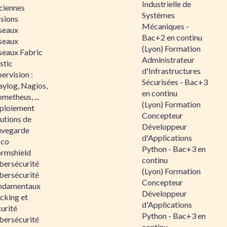
Industrielle de
ciennes
Systèmes
rsions
Mécaniques -
seaux
Bac+2 en continu
seaux
(Lyon) Formation
seaux Fabric
Administrateur
stic
d'Infrastructures
ervision :
Sécurisées - Bac+3
aylog, Nagios,
en continu
metheus, ...
(Lyon) Formation
ploiement
Concepteur
utions de
Développeur
uvegarde
d'Applications
sco
Python - Bac+3 en
ormshield
continu
bersécurité
(Lyon) Formation
bersécurité
Concepteur
ndamentaux
Développeur
cking et
d'Applications
urité
Python - Bac+3 en
bersécurité
continu