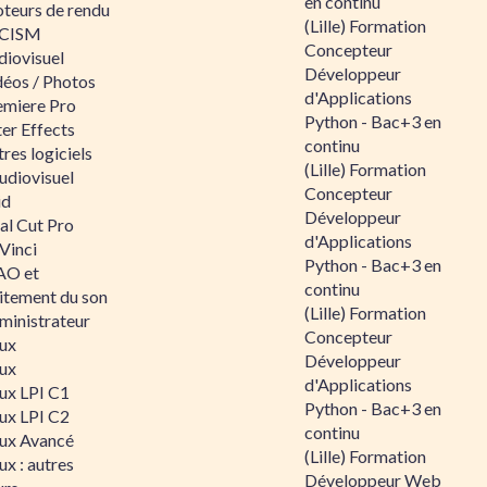
en continu
teurs de rendu
(Lille) Formation
CISM
Concepteur
diovisuel
Développeur
déos / Photos
d'Applications
emiere Pro
Python - Bac+3 en
er Effects
continu
res logiciels
(Lille) Formation
udiovisuel
Concepteur
id
Développeur
al Cut Pro
d'Applications
Vinci
Python - Bac+3 en
O et
continu
aitement du son
(Lille) Formation
ministrateur
Concepteur
nux
Développeur
nux
d'Applications
nux LPI C1
Python - Bac+3 en
nux LPI C2
continu
nux Avancé
(Lille) Formation
ux : autres
Développeur Web