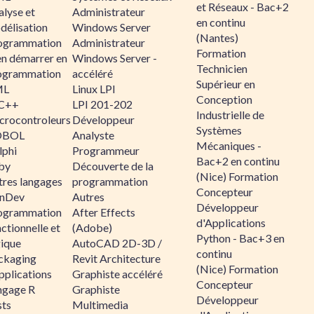
et Réseaux - Bac+2
alyse et
Administrateur
en continu
délisation
Windows Server
(Nantes)
ogrammation
Administrateur
Formation
en démarrer en
Windows Server -
Technicien
ogrammation
accéléré
Supérieur en
ML
Linux LPI
Conception
C++
LPI 201-202
Industrielle de
crocontroleurs
Développeur
Systèmes
OBOL
Analyste
Mécaniques -
lphi
Programmeur
Bac+2 en continu
by
Découverte de la
(Nice) Formation
tres langages
programmation
Concepteur
nDev
Autres
Développeur
ogrammation
After Effects
d'Applications
ctionnelle et
(Adobe)
Python - Bac+3 en
gique
AutoCAD 2D-3D /
continu
ckaging
Revit Architecture
(Nice) Formation
pplications
Graphiste accéléré
Concepteur
ngage R
Graphiste
Développeur
sts
Multimedia