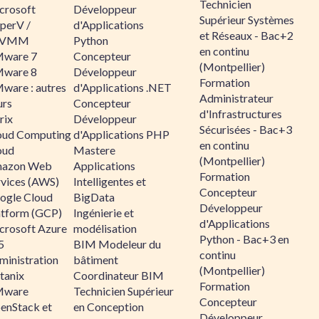
Technicien
crosoft
Développeur
Supérieur Systèmes
perV /
d'Applications
et Réseaux - Bac+2
CVMM
Python
en continu
ware 7
Concepteur
(Montpellier)
ware 8
Développeur
Formation
ware : autres
d'Applications .NET
Administrateur
urs
Concepteur
d'Infrastructures
rix
Développeur
Sécurisées - Bac+3
oud Computing
d'Applications PHP
en continu
oud
Mastere
(Montpellier)
azon Web
Applications
Formation
rvices (AWS)
Intelligentes et
Concepteur
ogle Cloud
BigData
Développeur
atform (GCP)
Ingénierie et
d'Applications
crosoft Azure
modélisation
Python - Bac+3 en
5
BIM Modeleur du
continu
ministration
bâtiment
(Montpellier)
tanix
Coordinateur BIM
Formation
ware
Technicien Supérieur
Concepteur
enStack et
en Conception
Développeur