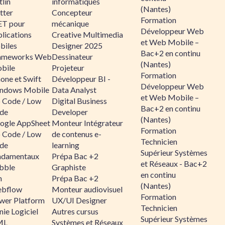
lin
informatiques
(Nantes)
tter
Concepteur
Formation
ET pour
mécanique
Développeur Web
lications
Creative Multimedia
et Web Mobile –
biles
Designer 2025
Bac+2 en continu
ameworks Web
Dessinateur
(Nantes)
bile
Projeteur
Formation
one et Swift
Développeur BI -
Développeur Web
ndows Mobile
Data Analyst
et Web Mobile –
 Code / Low
Digital Business
Bac+2 en continu
de
Developer
(Nantes)
ogle AppSheet
Monteur Intégrateur
Formation
 Code / Low
de contenus e-
Technicien
de
learning
Supérieur Systèmes
ndamentaux
Prépa Bac +2
et Réseaux - Bac+2
bble
Graphiste
en continu
n
Prépa Bac +2
(Nantes)
bflow
Monteur audiovisuel
Formation
wer Platform
UX/UI Designer
Technicien
ie Logiciel
Autres cursus
Supérieur Systèmes
ML
Systèmes et Réseaux