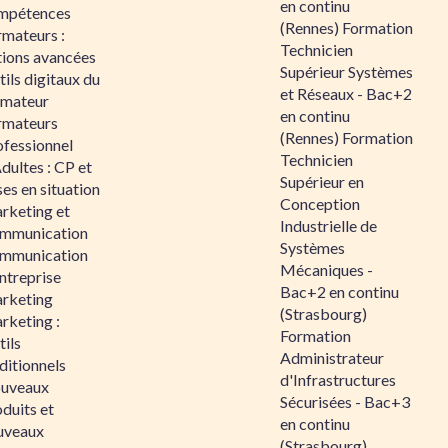
en continu
mpétences
(Rennes) Formation
rmateurs :
Technicien
tions avancées
Supérieur Systèmes
ils digitaux du
et Réseaux - Bac+2
rmateur
en continu
rmateurs
(Rennes) Formation
ofessionnel
Technicien
dultes : CP et
Supérieur en
es en situation
Conception
rketing et
Industrielle de
mmunication
Systèmes
mmunication
Mécaniques -
ntreprise
Bac+2 en continu
rketing
(Strasbourg)
rketing :
Formation
ils
Administrateur
ditionnels
d'Infrastructures
uveaux
Sécurisées - Bac+3
duits et
en continu
uveaux
(Strasbourg)