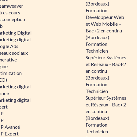
(Bordeaux)
eamweaver
Formation
tres cours
Développeur Web
oconception
et Web Mobile –
b
Bac+2 en continu
rketing Digital
(Bordeaux)
rketing digital
Formation
ogle Ads
Technicien
seaux sociaux
Supérieur Systèmes
nerative
et Réseaux - Bac+2
gine
en continu
timization
(Bordeaux)
EO)
Formation
rketing digital
Technicien
ancé
Supérieur Systèmes
rketing digital
et Réseaux - Bac+2
pert
en continu
HP
(Bordeaux)
HP
Formation
P Avancé
Technicien
P Expert