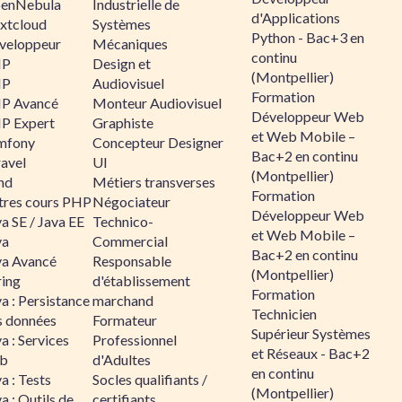
enNebula
Industrielle de
d'Applications
xtcloud
Systèmes
Python - Bac+3 en
veloppeur
Mécaniques
continu
HP
Design et
(Montpellier)
HP
Audiovisuel
Formation
P Avancé
Monteur Audiovisuel
Développeur Web
P Expert
Graphiste
et Web Mobile –
mfony
Concepteur Designer
Bac+2 en continu
ravel
UI
(Montpellier)
nd
Métiers transverses
Formation
tres cours PHP
Négociateur
Développeur Web
a SE / Java EE
Technico-
et Web Mobile –
va
Commercial
Bac+2 en continu
va Avancé
Responsable
(Montpellier)
ring
d'établissement
Formation
a : Persistance
marchand
Technicien
s données
Formateur
Supérieur Systèmes
a : Services
Professionnel
et Réseaux - Bac+2
b
d'Adultes
en continu
a : Tests
Socles qualifiants /
(Montpellier)
a : Outils de
certifiants