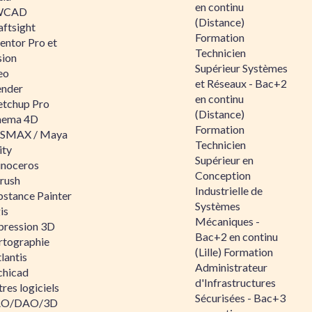
en continu
WCAD
(Distance)
aftsight
Formation
entor Pro et
Technicien
sion
Supérieur Systèmes
eo
et Réseaux - Bac+2
ender
en continu
etchup Pro
(Distance)
nema 4D
Formation
SMAX / Maya
Technicien
ity
Supérieur en
inoceros
Conception
rush
Industrielle de
bstance Painter
Systèmes
is
Mécaniques -
pression 3D
Bac+2 en continu
rtographie
(Lille) Formation
lantis
Administrateur
chicad
d'Infrastructures
res logiciels
Sécurisées - Bac+3
O/DAO/3D