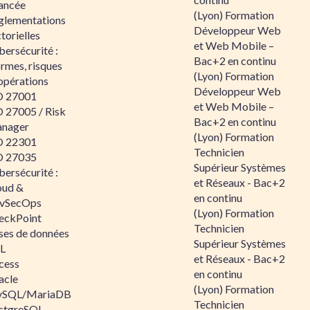
ancée
(Lyon) Formation
glementations
Développeur Web
torielles
et Web Mobile –
ersécurité :
Bac+2 en continu
rmes, risques
(Lyon) Formation
opérations
Développeur Web
O 27001
et Web Mobile –
O 27005 / Risk
Bac+2 en continu
nager
(Lyon) Formation
O 22301
Technicien
O 27035
Supérieur Systèmes
ersécurité :
et Réseaux - Bac+2
oud &
en continu
vSecOps
(Lyon) Formation
eckPoint
Technicien
ses de données
Supérieur Systèmes
L
et Réseaux - Bac+2
cess
en continu
acle
(Lyon) Formation
SQL/MariaDB
Technicien
stgreSQL