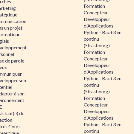
rchés
Formation
rketing
Concepteur
ratégique
Développeur
mmunication
d'Applications
s un projet
Python - Bac+3 en
formatique
continu
glais
(Strasbourg)
veloppement
Formation
rsonnel
Concepteur
se de parole
Développeur
eux
d'Applications
mmuniquer
Python - Bac+3 en
velopper son
continu
entiel
(Strasbourg)
dapter à son
Formation
vironnement
Concepteur
E
Développeur
istant(e) de
d'Applications
ection
Python - Bac+3 en
tres Cours
continu
reautique