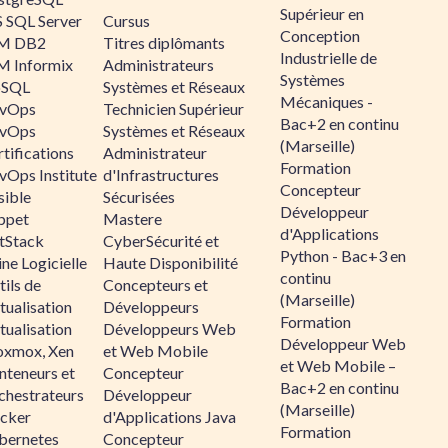
Supérieur en
 SQL Server
Cursus
Conception
M DB2
Titres diplômants
Industrielle de
M Informix
Administrateurs
Systèmes
SQL
Systèmes et Réseaux
Mécaniques -
vOps
Technicien Supérieur
Bac+2 en continu
vOps
Systèmes et Réseaux
(Marseille)
tifications
Administrateur
Formation
vOps Institute
d'Infrastructures
Concepteur
sible
Sécurisées
Développeur
ppet
Mastere
d'Applications
ltStack
CyberSécurité et
Python - Bac+3 en
ne Logicielle
Haute Disponibilité
continu
ils de
Concepteurs et
(Marseille)
tualisation
Développeurs
Formation
tualisation
Développeurs Web
Développeur Web
oxmox, Xen
et Web Mobile
et Web Mobile –
nteneurs et
Concepteur
Bac+2 en continu
chestrateurs
Développeur
(Marseille)
cker
d'Applications Java
Formation
bernetes
Concepteur