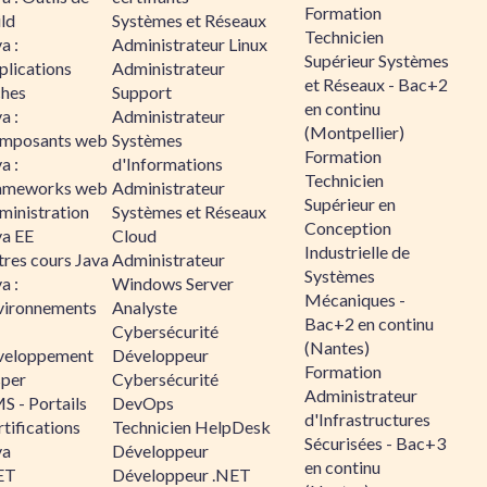
Formation
ld
Systèmes et Réseaux
Technicien
a :
Administrateur Linux
Supérieur Systèmes
plications
Administrateur
et Réseaux - Bac+2
ches
Support
en continu
a :
Administrateur
(Montpellier)
mposants web
Systèmes
Formation
a :
d'Informations
Technicien
ameworks web
Administrateur
Supérieur en
ministration
Systèmes et Réseaux
Conception
va EE
Cloud
Industrielle de
tres cours Java
Administrateur
Systèmes
a :
Windows Server
Mécaniques -
vironnements
Analyste
Bac+2 en continu
Cybersécurité
(Nantes)
veloppement
Développeur
Formation
sper
Cybersécurité
Administrateur
S - Portails
DevOps
d'Infrastructures
tifications
Technicien HelpDesk
Sécurisées - Bac+3
va
Développeur
en continu
ET
Développeur .NET