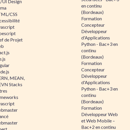
/UI Design
en continu
gma
(Bordeaux)
ML/CSS
Formation
essibilité
Concepteur
vascript
Développeur
pescript
d'Applications
ef de Projet
Python - Bac+3 en
eb
continu
ct.js
(Bordeaux)
.js
Formation
gular
Concepteur
de.js
Développeur
RN, MEAN,
d'Applications
VN Stacks
Python - Bac+3 en
tres
continu
ameworks
(Bordeaux)
vascript
Formation
bmaster
Développeur Web
ancé
et Web Mobile –
bmaster
Bac+2 en continu
pert