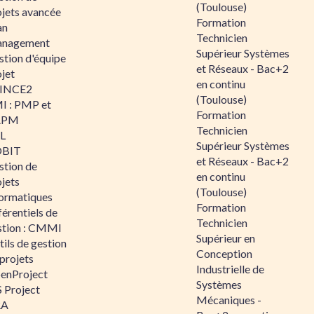
(Toulouse)
ojets avancée
Formation
an
Technicien
nagement
Supérieur Systèmes
stion d'équipe
et Réseaux - Bac+2
jet
en continu
INCE2
(Toulouse)
I : PMP et
Formation
APM
Technicien
IL
Supérieur Systèmes
BIT
et Réseaux - Bac+2
stion de
en continu
jets
(Toulouse)
formatiques
Formation
érentiels de
Technicien
stion : CMMI
Supérieur en
ils de gestion
Conception
projets
Industrielle de
enProject
Systèmes
 Project
Mécaniques -
RA