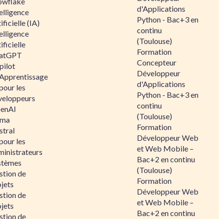
owflake
d'Applications
elligence
Python - Bac+3 en
ificielle (IA)
continu
elligence
(Toulouse)
ificielle
Formation
atGPT
Concepteur
pilot
Développeur
 Apprentissage
d'Applications
pour les
Python - Bac+3 en
veloppeurs
continu
enAI
(Toulouse)
ama
Formation
stral
Développeur Web
pour les
et Web Mobile –
ministrateurs
Bac+2 en continu
stèmes
(Toulouse)
stion de
Formation
jets
Développeur Web
stion de
et Web Mobile –
jets
Bac+2 en continu
stion de