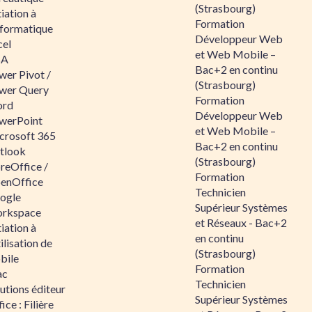
(Strasbourg)
tiation à
Formation
nformatique
Développeur Web
cel
et Web Mobile –
BA
Bac+2 en continu
wer Pivot /
(Strasbourg)
wer Query
Formation
rd
Développeur Web
werPoint
et Web Mobile –
crosoft 365
Bac+2 en continu
tlook
(Strasbourg)
reOffice /
Formation
enOffice
Technicien
ogle
Supérieur Systèmes
rkspace
et Réseaux - Bac+2
tiation à
en continu
tilisation de
(Strasbourg)
bile
Formation
ac
Technicien
utions éditeur
Supérieur Systèmes
ice : Filière