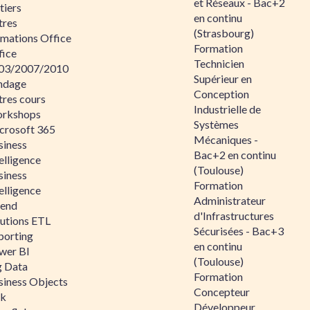
et Réseaux - Bac+2
tiers
en continu
tres
(Strasbourg)
rmations Office
Formation
fice
Technicien
03/2007/2010
Supérieur en
ndage
Conception
tres cours
Industrielle de
rkshops
Systèmes
crosoft 365
Mécaniques -
siness
Bac+2 en continu
elligence
(Toulouse)
siness
Formation
elligence
Administrateur
lend
d'Infrastructures
lutions ETL
Sécurisées - Bac+3
porting
en continu
wer BI
(Toulouse)
g Data
Formation
siness Objects
Concepteur
ik
Développeur