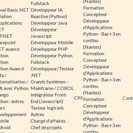
(Nantes)
Fullstack
Formation
sual Basic.NET
Développeur IA
Concepteur
éation
Reactive (Python)
Développeur
pplications
Développeur Java
d'Applications
ET
Développeur
Python - Bac+3 en
P.NET
Javascript
continu
arepoint
Développeur Mobile
(Nantes)
ET avancé
Développeur PHP
Formation
thon
Développeur Python
Concepteur
thon
Fullstack
Développeur
thon Avancé
Développeur/Testeur
d'Applications
ta /
.NET
Python - Bac+3 en
tomatisation /
Grands Systèmes -
continu
A avec Python
Mainframe / COBOL
(Nantes)
ango
Intégrateur Front-
CPF
Cont
Formation
hon : autres
End (Javascript)
Concepteur
urs
Testeur logiciels
Développeur
veloppement
Autres
d'Applications
bile
Chargé d'affaires
Python - Bac+3 en
droid
Chef de projets
continu