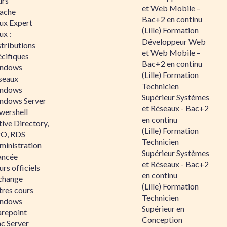
urs
et Web Mobile –
ache
Bac+2 en continu
nux Expert
(Lille) Formation
ux :
Développeur Web
tributions
et Web Mobile –
écifiques
Bac+2 en continu
ndows
(Lille) Formation
seaux
Technicien
ndows
Supérieur Systèmes
ndows Server
et Réseaux - Bac+2
wershell
en continu
ive Directory,
(Lille) Formation
O, RDS
Technicien
ministration
Supérieur Systèmes
ancée
et Réseaux - Bac+2
rs officiels
en continu
change
(Lille) Formation
tres cours
Technicien
ndows
Supérieur en
arepoint
Conception
nc Server