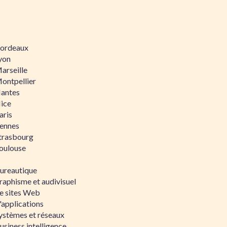
 Bordeaux
Lyon
Marseille
Montpellier
Nantes
Nice
aris
Rennes
Strasbourg
Toulouse
bureautique
raphisme et audivisuel
e sites Web
'applications
ystèmes et réseaux
siness intelligence