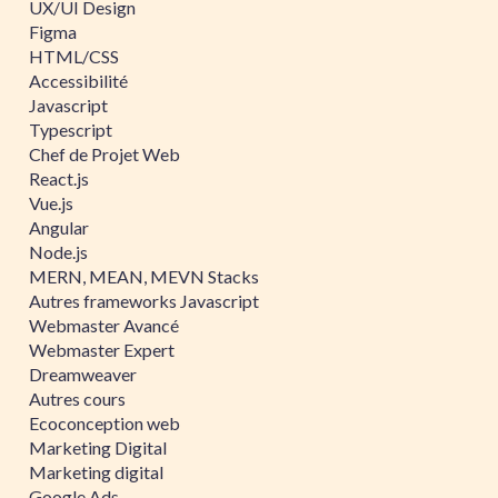
UX/UI Design
Figma
HTML/CSS
Accessibilité
Javascript
Typescript
Chef de Projet Web
React.js
Vue.js
Angular
Node.js
MERN, MEAN, MEVN Stacks
Autres frameworks Javascript
Webmaster Avancé
Webmaster Expert
Dreamweaver
Autres cours
Ecoconception web
Marketing Digital
Marketing digital
Google Ads