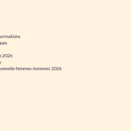
formations
ques
on 2026
e
ssionnelle femmes-hommes 2026