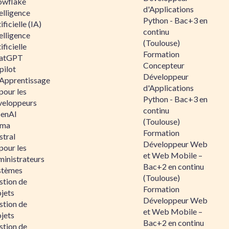
owflake
d'Applications
elligence
Python - Bac+3 en
ificielle (IA)
continu
elligence
(Toulouse)
ificielle
Formation
atGPT
Concepteur
pilot
Développeur
 Apprentissage
d'Applications
pour les
Python - Bac+3 en
veloppeurs
continu
enAI
(Toulouse)
ama
Formation
stral
Développeur Web
pour les
et Web Mobile –
ministrateurs
Bac+2 en continu
stèmes
(Toulouse)
stion de
Formation
jets
Développeur Web
stion de
et Web Mobile –
jets
Bac+2 en continu
stion de