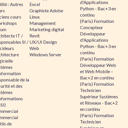
d'Applications
lité : Autres
Excel
Python - Bac+3 en
urs
Graphiste Adobe
continu
ciens cours
Linux
(Paris) Formation
rkshops
Management
Concepteur
rum
Marketing digital
Développeur
hitecte IT /
Revit
d'Applications
sponsables SI /
UX/UI Design
Python - Bac+3 en
cideurs
Web
continu
chitecture
Windows Server
(Paris) Formation
icielle
Développeur Web
stèmes
et Web Mobile –
information
Bac+2 en continu
sponsable de la
(Paris) Formation
urité et des
Technicien
stèmes
Supérieur Systèmes
informations
et Réseaux - Bac+2
SI)
en continu
mmercial
(Paris) Formation
mmercial
Technicien
ils de
Supérieur en