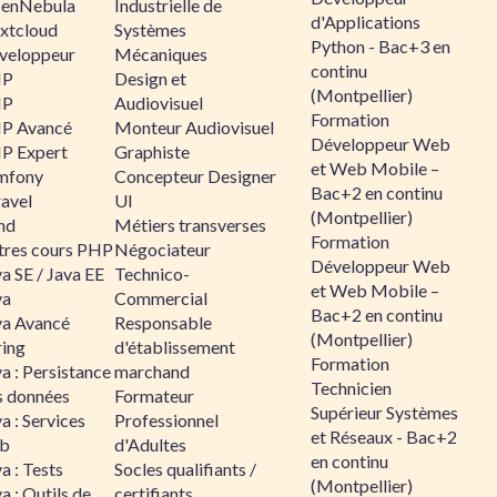
enNebula
Industrielle de
d'Applications
xtcloud
Systèmes
Python - Bac+3 en
veloppeur
Mécaniques
continu
HP
Design et
(Montpellier)
HP
Audiovisuel
Formation
P Avancé
Monteur Audiovisuel
Développeur Web
P Expert
Graphiste
et Web Mobile –
mfony
Concepteur Designer
Bac+2 en continu
ravel
UI
(Montpellier)
nd
Métiers transverses
Formation
tres cours PHP
Négociateur
Développeur Web
a SE / Java EE
Technico-
et Web Mobile –
va
Commercial
Bac+2 en continu
va Avancé
Responsable
(Montpellier)
ring
d'établissement
Formation
a : Persistance
marchand
Technicien
s données
Formateur
Supérieur Systèmes
a : Services
Professionnel
et Réseaux - Bac+2
b
d'Adultes
en continu
a : Tests
Socles qualifiants /
(Montpellier)
a : Outils de
certifiants