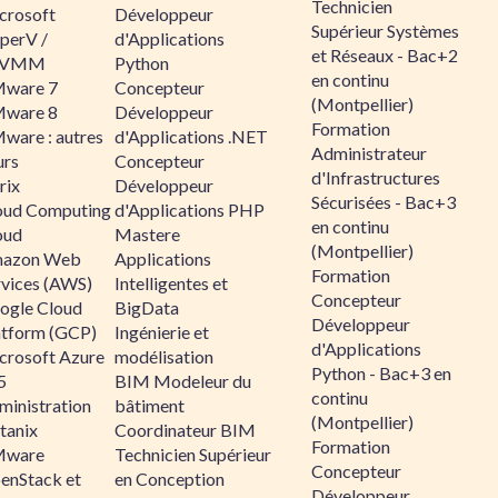
Technicien
crosoft
Développeur
Supérieur Systèmes
perV /
d'Applications
et Réseaux - Bac+2
CVMM
Python
en continu
ware 7
Concepteur
(Montpellier)
ware 8
Développeur
Formation
ware : autres
d'Applications .NET
Administrateur
urs
Concepteur
d'Infrastructures
rix
Développeur
Sécurisées - Bac+3
oud Computing
d'Applications PHP
en continu
oud
Mastere
(Montpellier)
azon Web
Applications
Formation
rvices (AWS)
Intelligentes et
Concepteur
ogle Cloud
BigData
Développeur
atform (GCP)
Ingénierie et
d'Applications
crosoft Azure
modélisation
Python - Bac+3 en
5
BIM Modeleur du
continu
ministration
bâtiment
(Montpellier)
tanix
Coordinateur BIM
Formation
ware
Technicien Supérieur
Concepteur
enStack et
en Conception
Développeur