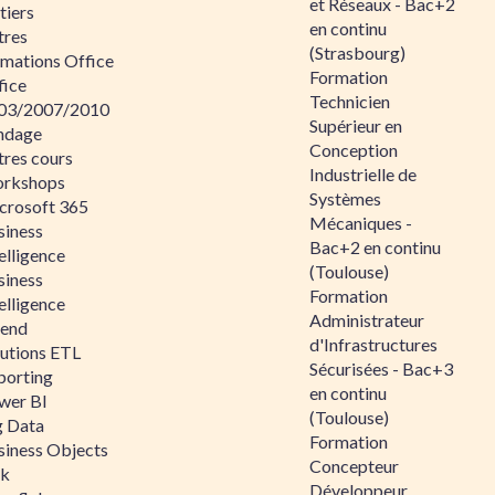
et Réseaux - Bac+2
tiers
en continu
tres
(Strasbourg)
rmations Office
Formation
fice
Technicien
03/2007/2010
Supérieur en
ndage
Conception
tres cours
Industrielle de
rkshops
Systèmes
crosoft 365
Mécaniques -
siness
Bac+2 en continu
elligence
(Toulouse)
siness
Formation
elligence
Administrateur
lend
d'Infrastructures
lutions ETL
Sécurisées - Bac+3
porting
en continu
wer BI
(Toulouse)
g Data
Formation
siness Objects
Concepteur
ik
Développeur