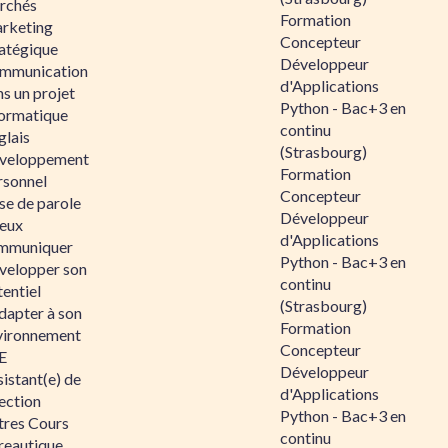
rchés
Formation
rketing
Concepteur
ratégique
Développeur
mmunication
d'Applications
s un projet
Python - Bac+3 en
formatique
continu
glais
(Strasbourg)
veloppement
Formation
rsonnel
Concepteur
se de parole
Développeur
eux
d'Applications
mmuniquer
Python - Bac+3 en
velopper son
continu
entiel
(Strasbourg)
dapter à son
Formation
vironnement
Concepteur
E
Développeur
istant(e) de
d'Applications
ection
Python - Bac+3 en
tres Cours
continu
reautique