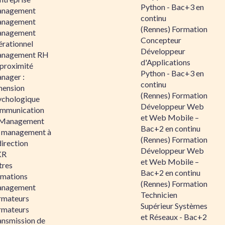
Python - Bac+3 en
nagement
continu
nagement
(Rennes) Formation
nagement
Concepteur
érationnel
Développeur
nagement RH
d'Applications
 proximité
Python - Bac+3 en
nager :
continu
mension
(Rennes) Formation
ychologique
Développeur Web
mmunication
et Web Mobile –
 Management
Bac+2 en continu
 management à
(Rennes) Formation
direction
Développeur Web
KR
et Web Mobile –
tres
Bac+2 en continu
rmations
(Rennes) Formation
nagement
Technicien
rmateurs
Supérieur Systèmes
rmateurs
et Réseaux - Bac+2
ansmission de