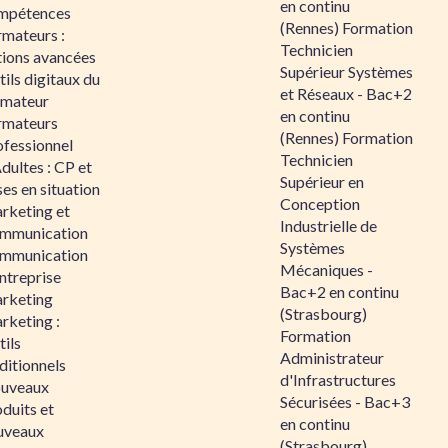
en continu
mpétences
(Rennes) Formation
rmateurs :
Technicien
tions avancées
Supérieur Systèmes
ils digitaux du
et Réseaux - Bac+2
rmateur
en continu
rmateurs
(Rennes) Formation
ofessionnel
Technicien
dultes : CP et
Supérieur en
es en situation
Conception
rketing et
Industrielle de
mmunication
Systèmes
mmunication
Mécaniques -
ntreprise
Bac+2 en continu
rketing
(Strasbourg)
rketing :
Formation
ils
Administrateur
ditionnels
d'Infrastructures
uveaux
Sécurisées - Bac+3
duits et
en continu
uveaux
(Strasbourg)