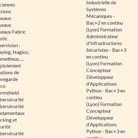
Industrielle de
ciennes
Systèmes
rsions
Mécaniques -
seaux
Bac+2 en continu
seaux
(Lyon) Formation
seaux Fabric
Administrateur
stic
d'Infrastructures
ervision :
Sécurisées - Bac+3
aylog, Nagios,
en continu
metheus, ...
(Lyon) Formation
ploiement
Concepteur
utions de
Développeur
uvegarde
d'Applications
sco
Python - Bac+3 en
ormshield
continu
bersécurité
(Lyon) Formation
bersécurité
Concepteur
ndamentaux
Développeur
cking et
d'Applications
urité
Python - Bac+3 en
bersécurité
continu