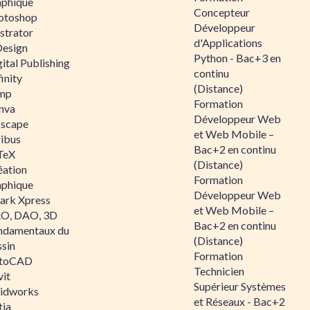
aphique
Concepteur
otoshop
Développeur
ustrator
d'Applications
Design
Python - Bac+3 en
ital Publishing
continu
inity
(Distance)
mp
Formation
nva
Développeur Web
kscape
et Web Mobile –
ribus
Bac+2 en continu
TeX
(Distance)
éation
Formation
aphique
Développeur Web
ark Xpress
et Web Mobile –
O, DAO, 3D
Bac+2 en continu
ndamentaux du
(Distance)
ssin
Formation
toCAD
Technicien
vit
Supérieur Systèmes
lidworks
et Réseaux - Bac+2
tia