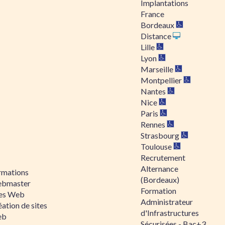
Implantations
France
Bordeaux
Distance
Lille
Lyon
Marseille
Montpellier
Nantes
Nice
Paris
Rennes
Strasbourg
Toulouse
Recrutement
Alternance
rmations
(Bordeaux)
bmaster
Formation
tes Web
Administrateur
ation de sites
d'Infrastructures
eb
Sécurisées - Bac+3