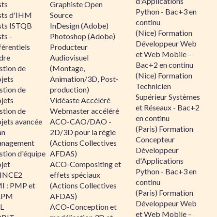
d'Applications
sts
Graphiste Open
Python - Bac+3 en
sts d'IHM
Source
continu
sts ISTQB
InDesign (Adobe)
(Nice) Formation
ts -
Photoshop (Adobe)
Développeur Web
érentiels
Producteur
et Web Mobile –
dre
Audiovisuel
Bac+2 en continu
stion de
(Montage,
(Nice) Formation
jets
Animation/3D, Post-
Technicien
stion de
production)
Supérieur Systèmes
jets
Vidéaste Accéléré
et Réseaux - Bac+2
stion de
Webmaster accéléré
en continu
ojets avancée
ACO-CAO/DAO -
(Paris) Formation
an
2D/3D pour la régie
Concepteur
nagement
(Actions Collectives
Développeur
stion d'équipe
AFDAS)
d'Applications
jet
ACO-Compositing et
Python - Bac+3 en
INCE2
effets spéciaux
continu
I : PMP et
(Actions Collectives
(Paris) Formation
APM
AFDAS)
Développeur Web
IL
ACO-Conception et
et Web Mobile –