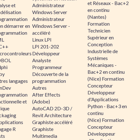
et Réseaux - Bac+2
alyse et
Administrateur
en continu
délisation
Windows Server
(Nantes)
ogrammation
Administrateur
Formation
en démarrer en
Windows Server -
Technicien
ogrammation
accéléré
Supérieur en
ML
Linux LPI
Conception
C++
LPI 201-202
Industrielle de
crocontroleurs
Développeur
Systèmes
OBOL
Analyste
Mécaniques -
lphi
Programmeur
Bac+2 en continu
by
Découverte de la
(Nice) Formation
tres langages
programmation
Concepteur
nDev
Autres
Développeur
ogrammation
After Effects
d'Applications
ctionnelle et
(Adobe)
Python - Bac+3 en
gique
AutoCAD 2D-3D /
continu
ckaging
Revit Architecture
(Nice) Formation
pplications
Graphiste accéléré
Concepteur
ngage R
Graphiste
Développeur
sts
Multimedia