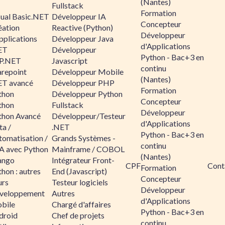
(Nantes)
Fullstack
Formation
sual Basic.NET
Développeur IA
Concepteur
éation
Reactive (Python)
Développeur
pplications
Développeur Java
d'Applications
ET
Développeur
Python - Bac+3 en
P.NET
Javascript
continu
arepoint
Développeur Mobile
(Nantes)
ET avancé
Développeur PHP
Formation
thon
Développeur Python
Concepteur
thon
Fullstack
Développeur
thon Avancé
Développeur/Testeur
d'Applications
ta /
.NET
Python - Bac+3 en
tomatisation /
Grands Systèmes -
continu
A avec Python
Mainframe / COBOL
(Nantes)
ango
Intégrateur Front-
CPF
Cont
Formation
hon : autres
End (Javascript)
Concepteur
urs
Testeur logiciels
Développeur
veloppement
Autres
d'Applications
bile
Chargé d'affaires
Python - Bac+3 en
droid
Chef de projets
continu