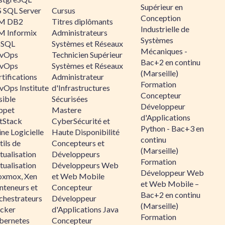
Supérieur en
 SQL Server
Cursus
Conception
M DB2
Titres diplômants
Industrielle de
M Informix
Administrateurs
Systèmes
SQL
Systèmes et Réseaux
Mécaniques -
vOps
Technicien Supérieur
Bac+2 en continu
vOps
Systèmes et Réseaux
(Marseille)
tifications
Administrateur
Formation
vOps Institute
d'Infrastructures
Concepteur
sible
Sécurisées
Développeur
ppet
Mastere
d'Applications
ltStack
CyberSécurité et
Python - Bac+3 en
ne Logicielle
Haute Disponibilité
continu
ils de
Concepteurs et
(Marseille)
tualisation
Développeurs
Formation
tualisation
Développeurs Web
Développeur Web
oxmox, Xen
et Web Mobile
et Web Mobile –
nteneurs et
Concepteur
Bac+2 en continu
chestrateurs
Développeur
(Marseille)
cker
d'Applications Java
Formation
bernetes
Concepteur