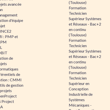
(Toulouse)
ojets avancée
Formation
an
Technicien
nagement
Supérieur Systèmes
stion d'équipe
et Réseaux - Bac+2
jet
en continu
INCE2
(Toulouse)
I : PMP et
Formation
APM
Technicien
IL
Supérieur Systèmes
BIT
et Réseaux - Bac+2
stion de
en continu
jets
(Toulouse)
formatiques
Formation
érentiels de
Technicien
stion : CMMI
Supérieur en
ils de gestion
Conception
projets
Industrielle de
enProject
Systèmes
 Project
Mécaniques -
RA