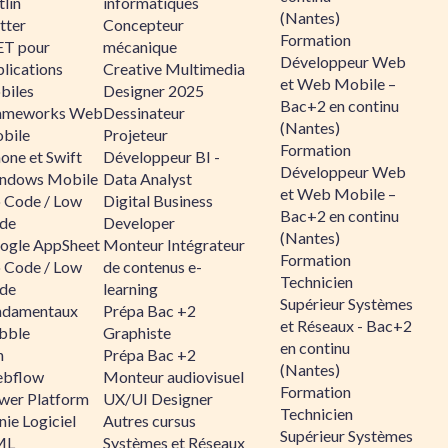
lin
informatiques
(Nantes)
tter
Concepteur
Formation
ET pour
mécanique
Développeur Web
lications
Creative Multimedia
et Web Mobile –
biles
Designer 2025
Bac+2 en continu
ameworks Web
Dessinateur
(Nantes)
bile
Projeteur
Formation
one et Swift
Développeur BI -
Développeur Web
ndows Mobile
Data Analyst
et Web Mobile –
 Code / Low
Digital Business
Bac+2 en continu
de
Developer
(Nantes)
ogle AppSheet
Monteur Intégrateur
Formation
 Code / Low
de contenus e-
Technicien
de
learning
Supérieur Systèmes
ndamentaux
Prépa Bac +2
et Réseaux - Bac+2
bble
Graphiste
en continu
n
Prépa Bac +2
(Nantes)
bflow
Monteur audiovisuel
Formation
wer Platform
UX/UI Designer
Technicien
ie Logiciel
Autres cursus
Supérieur Systèmes
ML
Systèmes et Réseaux