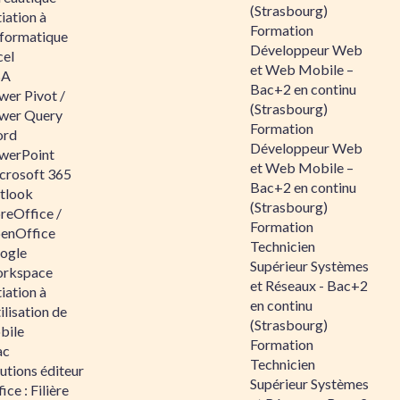
(Strasbourg)
tiation à
Formation
nformatique
Développeur Web
cel
et Web Mobile –
BA
Bac+2 en continu
wer Pivot /
(Strasbourg)
wer Query
Formation
rd
Développeur Web
werPoint
et Web Mobile –
crosoft 365
Bac+2 en continu
tlook
(Strasbourg)
reOffice /
Formation
enOffice
Technicien
ogle
Supérieur Systèmes
rkspace
et Réseaux - Bac+2
tiation à
en continu
tilisation de
(Strasbourg)
bile
Formation
ac
Technicien
utions éditeur
Supérieur Systèmes
ice : Filière