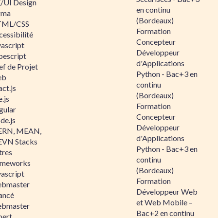
/UI Design
en continu
gma
(Bordeaux)
ML/CSS
Formation
essibilité
Concepteur
vascript
Développeur
pescript
d'Applications
ef de Projet
Python - Bac+3 en
eb
continu
ct.js
(Bordeaux)
.js
Formation
gular
Concepteur
de.js
Développeur
RN, MEAN,
d'Applications
VN Stacks
Python - Bac+3 en
tres
continu
ameworks
(Bordeaux)
vascript
Formation
bmaster
Développeur Web
ancé
et Web Mobile –
bmaster
Bac+2 en continu
pert