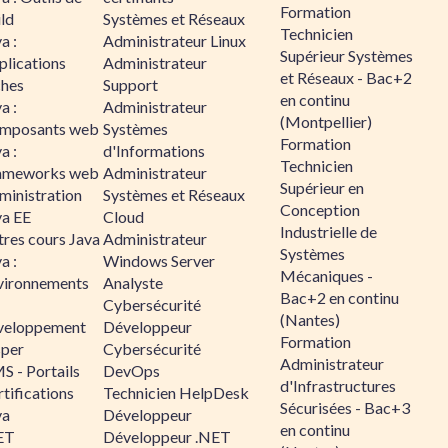
Formation
ld
Systèmes et Réseaux
Technicien
a :
Administrateur Linux
Supérieur Systèmes
plications
Administrateur
et Réseaux - Bac+2
ches
Support
en continu
a :
Administrateur
(Montpellier)
mposants web
Systèmes
Formation
a :
d'Informations
Technicien
ameworks web
Administrateur
Supérieur en
ministration
Systèmes et Réseaux
Conception
va EE
Cloud
Industrielle de
tres cours Java
Administrateur
Systèmes
a :
Windows Server
Mécaniques -
vironnements
Analyste
Bac+2 en continu
Cybersécurité
(Nantes)
veloppement
Développeur
Formation
sper
Cybersécurité
Administrateur
S - Portails
DevOps
d'Infrastructures
tifications
Technicien HelpDesk
Sécurisées - Bac+3
va
Développeur
en continu
ET
Développeur .NET