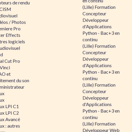
en continu
teurs de rendu
(Lille) Formation
CISM
Concepteur
diovisuel
Développeur
déos / Photos
d'Applications
emiere Pro
Python - Bac+3 en
er Effects
continu
res logiciels
(Lille) Formation
udiovisuel
Concepteur
id
Développeur
al Cut Pro
d'Applications
Vinci
Python - Bac+3 en
O et
continu
aitement du son
(Lille) Formation
ministrateur
Concepteur
nux
Développeur
nux
d'Applications
nux LPI C1
Python - Bac+3 en
nux LPI C2
continu
nux Avancé
(Lille) Formation
ux : autres
Développeur Web