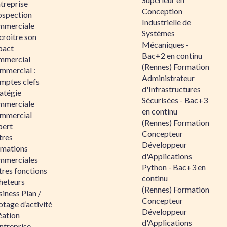
ntreprise
Conception
ospection
Industrielle de
mmerciale
Systèmes
croitre son
Mécaniques -
pact
Bac+2 en continu
mmercial
(Rennes) Formation
mmercial :
Administrateur
mptes clefs
d'Infrastructures
atégie
Sécurisées - Bac+3
mmerciale
en continu
mmercial
(Rennes) Formation
pert
Concepteur
tres
Développeur
rmations
d'Applications
mmerciales
Python - Bac+3 en
tres fonctions
continu
heteurs
(Rennes) Formation
iness Plan /
Concepteur
otage d’activité
Développeur
éation
d'Applications
ntreprise