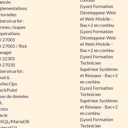
ancée
(Lyon) Formation
glementations
Développeur Web
torielles
et Web Mobile –
ersécurité :
Bac+2 en continu
rmes, risques
(Lyon) Formation
opérations
Développeur Web
O 27001
et Web Mobile –
O 27005 / Risk
Bac+2 en continu
nager
(Lyon) Formation
O 22301
Technicien
O 27035
Supérieur Systèmes
ersécurité :
et Réseaux - Bac+2
oud &
en continu
vSecOps
(Lyon) Formation
eckPoint
Technicien
ses de données
Supérieur Systèmes
L
et Réseaux - Bac+2
cess
en continu
acle
(Lyon) Formation
SQL/MariaDB
Technicien
stgreSQL