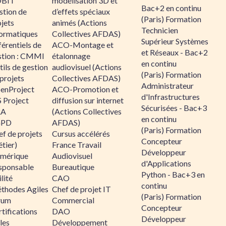
BIT
modélisation 3D et
Bac+2 en continu
stion de
d’effets spéciaux
(Paris) Formation
jets
animés (Actions
Technicien
formatiques
Collectives AFDAS)
Supérieur Systèmes
érentiels de
ACO-Montage et
et Réseaux - Bac+2
stion : CMMI
étalonnage
en continu
ils de gestion
audiovisuel (Actions
(Paris) Formation
projets
Collectives AFDAS)
Administrateur
enProject
ACO-Promotion et
d'Infrastructures
 Project
diffusion sur internet
Sécurisées - Bac+3
RA
(Actions Collectives
en continu
GPD
AFDAS)
(Paris) Formation
f de projets
Cursus accélérés
Concepteur
tier)
France Travail
Développeur
mérique
Audiovisuel
d'Applications
sponsable
Bureautique
Python - Bac+3 en
lité
CAO
continu
thodes Agiles
Chef de projet IT
(Paris) Formation
rum
Commercial
Concepteur
tifications
DAO
Développeur
les
Développement