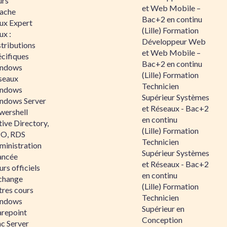
urs
et Web Mobile –
ache
Bac+2 en continu
nux Expert
(Lille) Formation
ux :
Développeur Web
tributions
et Web Mobile –
écifiques
Bac+2 en continu
ndows
(Lille) Formation
seaux
Technicien
ndows
Supérieur Systèmes
ndows Server
et Réseaux - Bac+2
wershell
en continu
ive Directory,
(Lille) Formation
O, RDS
Technicien
ministration
Supérieur Systèmes
ancée
et Réseaux - Bac+2
rs officiels
en continu
change
(Lille) Formation
tres cours
Technicien
ndows
Supérieur en
arepoint
Conception
nc Server