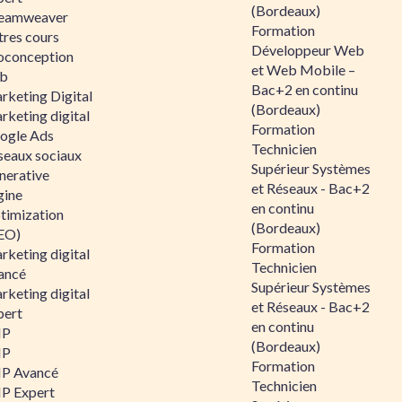
(Bordeaux)
eamweaver
Formation
tres cours
Développeur Web
oconception
et Web Mobile –
b
Bac+2 en continu
rketing Digital
(Bordeaux)
rketing digital
Formation
ogle Ads
Technicien
seaux sociaux
Supérieur Systèmes
nerative
et Réseaux - Bac+2
gine
en continu
timization
(Bordeaux)
EO)
Formation
rketing digital
Technicien
ancé
Supérieur Systèmes
rketing digital
et Réseaux - Bac+2
pert
en continu
HP
(Bordeaux)
HP
Formation
P Avancé
Technicien
P Expert