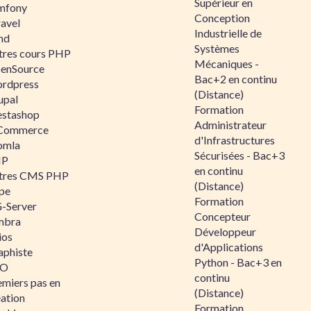
Supérieur en
mfony
Conception
ravel
Industrielle de
nd
Systèmes
tres cours PHP
Mécaniques -
enSource
Bac+2 en continu
rdpress
(Distance)
upal
Formation
estashop
Administrateur
Commerce
d'Infrastructures
omla
Sécurisées - Bac+3
IP
en continu
tres CMS PHP
(Distance)
pe
Formation
-Server
Concepteur
mbra
Développeur
ios
d'Applications
aphiste
Python - Bac+3 en
AO
continu
emiers pas en
(Distance)
éation
Formation