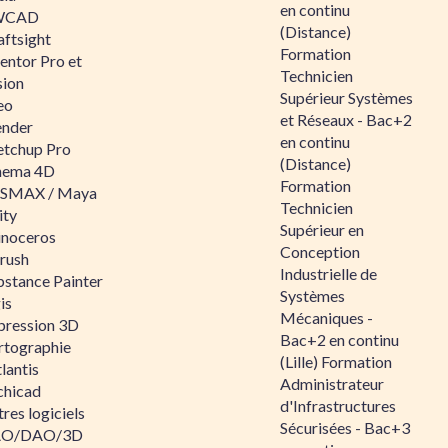
en continu
WCAD
(Distance)
aftsight
Formation
entor Pro et
Technicien
sion
Supérieur Systèmes
eo
et Réseaux - Bac+2
ender
en continu
etchup Pro
(Distance)
nema 4D
Formation
SMAX / Maya
Technicien
ity
Supérieur en
inoceros
Conception
rush
Industrielle de
bstance Painter
Systèmes
is
Mécaniques -
pression 3D
Bac+2 en continu
rtographie
(Lille) Formation
lantis
Administrateur
chicad
d'Infrastructures
res logiciels
Sécurisées - Bac+3
O/DAO/3D