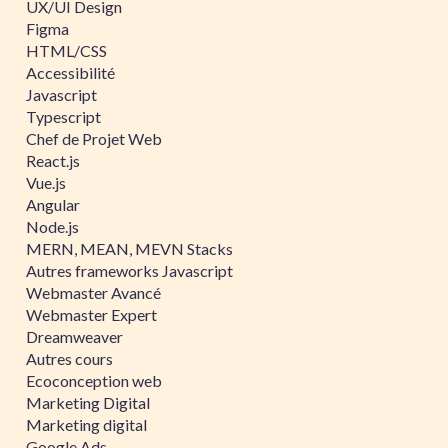
UX/UI Design
Figma
HTML/CSS
Accessibilité
Javascript
Typescript
Chef de Projet Web
React.js
Vue.js
Angular
Node.js
MERN, MEAN, MEVN Stacks
Autres frameworks Javascript
Webmaster Avancé
Webmaster Expert
Dreamweaver
Autres cours
Ecoconception web
Marketing Digital
Marketing digital
Google Ads