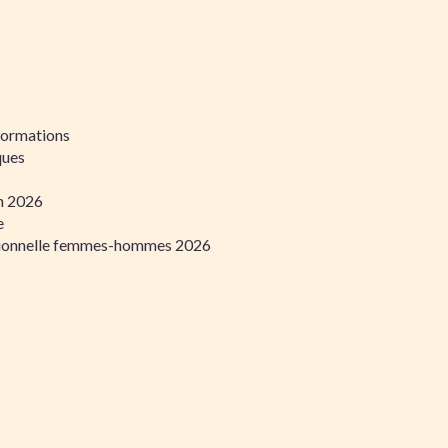
formations
ques
on 2026
e
ssionnelle femmes-hommes 2026