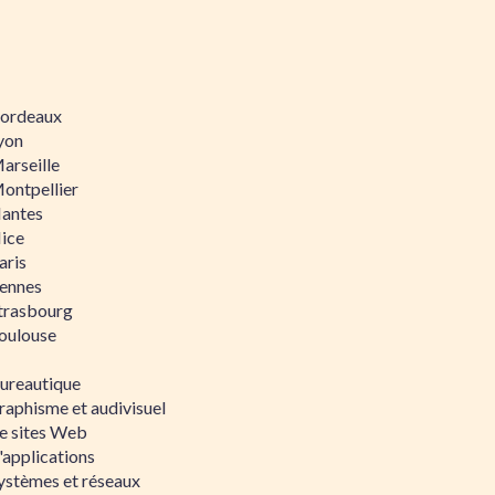
 Bordeaux
Lyon
Marseille
Montpellier
Nantes
Nice
aris
Rennes
Strasbourg
Toulouse
bureautique
raphisme et audivisuel
e sites Web
'applications
ystèmes et réseaux