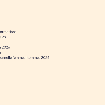
formations
ques
on 2026
e
ssionnelle femmes-hommes 2026