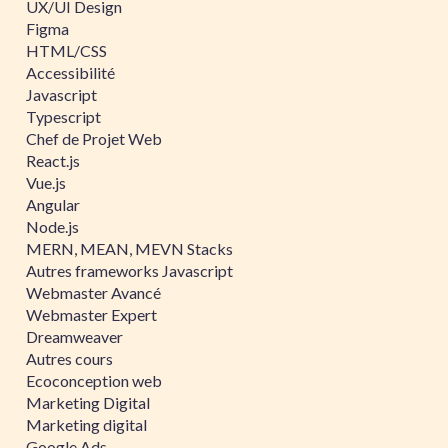
UX/UI Design
Figma
HTML/CSS
Accessibilité
Javascript
Typescript
Chef de Projet Web
React.js
Vue.js
Angular
Node.js
MERN, MEAN, MEVN Stacks
Autres frameworks Javascript
Webmaster Avancé
Webmaster Expert
Dreamweaver
Autres cours
Ecoconception web
Marketing Digital
Marketing digital
Google Ads