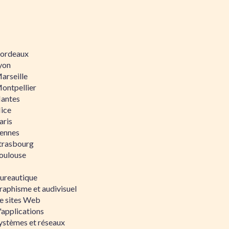
 Bordeaux
Lyon
Marseille
Montpellier
Nantes
Nice
aris
Rennes
Strasbourg
Toulouse
bureautique
raphisme et audivisuel
e sites Web
'applications
ystèmes et réseaux