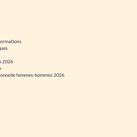
formations
ques
on 2026
e
ssionnelle femmes-hommes 2026