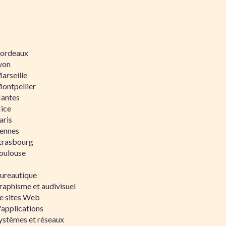
 Bordeaux
Lyon
Marseille
Montpellier
Nantes
Nice
aris
Rennes
Strasbourg
Toulouse
bureautique
raphisme et audivisuel
e sites Web
'applications
ystèmes et réseaux