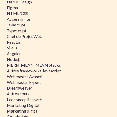
UX/UI Design
Figma
HTML/CSS
Accessibilité
Javascript
Typescript
Chef de Projet Web
React.js
Vue.js
Angular
Node.js
MERN, MEAN, MEVN Stacks
Autres frameworks Javascript
Webmaster Avancé
Webmaster Expert
Dreamweaver
Autres cours
Ecoconception web
Marketing Digital
Marketing digital
Google Ads