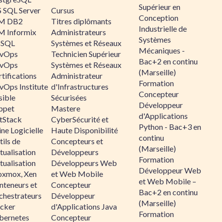
Supérieur en
 SQL Server
Cursus
Conception
M DB2
Titres diplômants
Industrielle de
M Informix
Administrateurs
Systèmes
SQL
Systèmes et Réseaux
Mécaniques -
vOps
Technicien Supérieur
Bac+2 en continu
vOps
Systèmes et Réseaux
(Marseille)
tifications
Administrateur
Formation
vOps Institute
d'Infrastructures
Concepteur
sible
Sécurisées
Développeur
ppet
Mastere
d'Applications
ltStack
CyberSécurité et
Python - Bac+3 en
ne Logicielle
Haute Disponibilité
continu
ils de
Concepteurs et
(Marseille)
tualisation
Développeurs
Formation
tualisation
Développeurs Web
Développeur Web
oxmox, Xen
et Web Mobile
et Web Mobile –
nteneurs et
Concepteur
Bac+2 en continu
chestrateurs
Développeur
(Marseille)
cker
d'Applications Java
Formation
bernetes
Concepteur