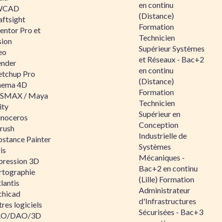
en continu
WCAD
(Distance)
aftsight
Formation
entor Pro et
Technicien
sion
Supérieur Systèmes
eo
et Réseaux - Bac+2
ender
en continu
etchup Pro
(Distance)
nema 4D
Formation
SMAX / Maya
Technicien
ity
Supérieur en
inoceros
Conception
rush
Industrielle de
bstance Painter
Systèmes
is
Mécaniques -
pression 3D
Bac+2 en continu
rtographie
(Lille) Formation
lantis
Administrateur
chicad
d'Infrastructures
res logiciels
Sécurisées - Bac+3
O/DAO/3D