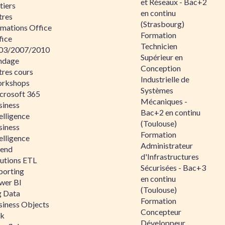
et Réseaux - Bac+2
tiers
en continu
tres
(Strasbourg)
rmations Office
Formation
fice
Technicien
03/2007/2010
Supérieur en
ndage
Conception
tres cours
Industrielle de
rkshops
Systèmes
crosoft 365
Mécaniques -
siness
Bac+2 en continu
elligence
(Toulouse)
siness
Formation
elligence
Administrateur
lend
d'Infrastructures
lutions ETL
Sécurisées - Bac+3
porting
en continu
wer BI
(Toulouse)
g Data
Formation
siness Objects
Concepteur
ik
Développeur