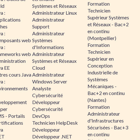
Formation
ld
Systèmes et Réseaux
Technicien
a :
Administrateur Linux
Supérieur Systèmes
plications
Administrateur
et Réseaux - Bac+2
ches
Support
en continu
a :
Administrateur
(Montpellier)
mposants web
Systèmes
Formation
a :
d'Informations
Technicien
ameworks web
Administrateur
Supérieur en
ministration
Systèmes et Réseaux
Conception
va EE
Cloud
Industrielle de
tres cours Java
Administrateur
Systèmes
a :
Windows Server
Mécaniques -
vironnements
Analyste
Bac+2 en continu
Cybersécurité
(Nantes)
veloppement
Développeur
Formation
sper
Cybersécurité
Administrateur
S - Portails
DevOps
d'Infrastructures
tifications
Technicien HelpDesk
Sécurisées - Bac+3
va
Développeur
en continu
ET
Développeur .NET