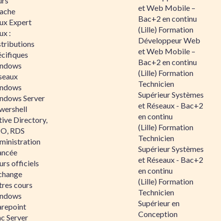
urs
et Web Mobile –
ache
Bac+2 en continu
nux Expert
(Lille) Formation
ux :
Développeur Web
tributions
et Web Mobile –
écifiques
Bac+2 en continu
ndows
(Lille) Formation
seaux
Technicien
ndows
Supérieur Systèmes
ndows Server
et Réseaux - Bac+2
wershell
en continu
ive Directory,
(Lille) Formation
O, RDS
Technicien
ministration
Supérieur Systèmes
ancée
et Réseaux - Bac+2
rs officiels
en continu
change
(Lille) Formation
tres cours
Technicien
ndows
Supérieur en
arepoint
Conception
nc Server