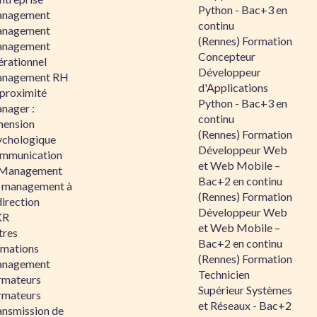
Python - Bac+3 en
nagement
continu
nagement
(Rennes) Formation
nagement
Concepteur
érationnel
Développeur
nagement RH
d'Applications
 proximité
Python - Bac+3 en
nager :
continu
mension
(Rennes) Formation
ychologique
Développeur Web
mmunication
et Web Mobile –
 Management
Bac+2 en continu
 management à
(Rennes) Formation
direction
Développeur Web
KR
et Web Mobile –
tres
Bac+2 en continu
rmations
(Rennes) Formation
nagement
Technicien
rmateurs
Supérieur Systèmes
rmateurs
et Réseaux - Bac+2
ansmission de