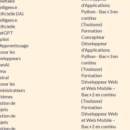
owflake
d'Applications
elligence
Python - Bac+3 en
ificielle (IA)
continu
elligence
(Toulouse)
ificielle
Formation
atGPT
Concepteur
pilot
Développeur
 Apprentissage
d'Applications
pour les
Python - Bac+3 en
veloppeurs
continu
enAI
(Toulouse)
ama
Formation
stral
Développeur Web
pour les
et Web Mobile –
ministrateurs
Bac+2 en continu
stèmes
(Toulouse)
stion de
Formation
jets
Développeur Web
stion de
et Web Mobile –
jets
Bac+2 en continu
stion de