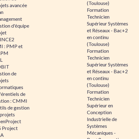
(Toulouse)
ojets avancée
Formation
an
Technicien
nagement
Supérieur Systèmes
stion d'équipe
et Réseaux - Bac+2
jet
en continu
INCE2
(Toulouse)
I : PMP et
Formation
APM
Technicien
IL
Supérieur Systèmes
BIT
et Réseaux - Bac+2
stion de
en continu
jets
(Toulouse)
formatiques
Formation
érentiels de
Technicien
stion : CMMI
Supérieur en
ils de gestion
Conception
projets
Industrielle de
enProject
Systèmes
 Project
Mécaniques -
RA