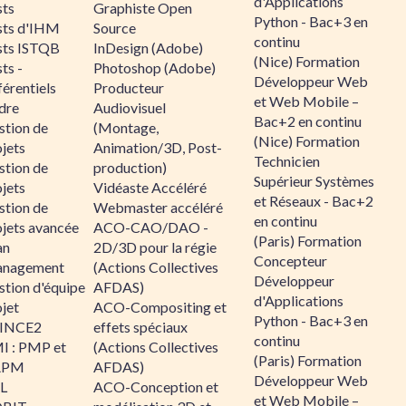
d'Applications
sts
Graphiste Open
Python - Bac+3 en
sts d'IHM
Source
continu
sts ISTQB
InDesign (Adobe)
(Nice) Formation
ts -
Photoshop (Adobe)
Développeur Web
érentiels
Producteur
et Web Mobile –
dre
Audiovisuel
Bac+2 en continu
stion de
(Montage,
(Nice) Formation
jets
Animation/3D, Post-
Technicien
stion de
production)
Supérieur Systèmes
jets
Vidéaste Accéléré
et Réseaux - Bac+2
stion de
Webmaster accéléré
en continu
ojets avancée
ACO-CAO/DAO -
(Paris) Formation
an
2D/3D pour la régie
Concepteur
nagement
(Actions Collectives
Développeur
stion d'équipe
AFDAS)
d'Applications
jet
ACO-Compositing et
Python - Bac+3 en
INCE2
effets spéciaux
continu
I : PMP et
(Actions Collectives
(Paris) Formation
APM
AFDAS)
Développeur Web
IL
ACO-Conception et
et Web Mobile –