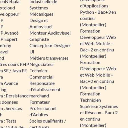
enNebula
Industrielle de
d'Applications
xtcloud
Systèmes
Python - Bac+3 en
veloppeur
Mécaniques
continu
HP
Design et
(Montpellier)
HP
Audiovisuel
Formation
P Avancé
Monteur Audiovisuel
Développeur Web
P Expert
Graphiste
et Web Mobile –
mfony
Concepteur Designer
Bac+2 en continu
ravel
UI
(Montpellier)
nd
Métiers transverses
Formation
tres cours PHP
Négociateur
Développeur Web
a SE / Java EE
Technico-
et Web Mobile –
va
Commercial
Bac+2 en continu
va Avancé
Responsable
(Montpellier)
ring
d'établissement
Formation
a : Persistance
marchand
Technicien
s données
Formateur
Supérieur Systèmes
a : Services
Professionnel
et Réseaux - Bac+2
b
d'Adultes
en continu
a : Tests
Socles qualifiants /
(Montpellier)
a : Outils de
certifiants