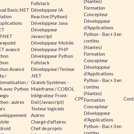
(Nantes)
Fullstack
Formation
sual Basic.NET
Développeur IA
Concepteur
éation
Reactive (Python)
Développeur
pplications
Développeur Java
d'Applications
ET
Développeur
Python - Bac+3 en
P.NET
Javascript
continu
arepoint
Développeur Mobile
(Nantes)
ET avancé
Développeur PHP
Formation
thon
Développeur Python
Concepteur
thon
Fullstack
Développeur
thon Avancé
Développeur/Testeur
d'Applications
ta /
.NET
Python - Bac+3 en
tomatisation /
Grands Systèmes -
continu
A avec Python
Mainframe / COBOL
(Nantes)
ango
Intégrateur Front-
CPF
Cont
Formation
hon : autres
End (Javascript)
Concepteur
urs
Testeur logiciels
Développeur
veloppement
Autres
d'Applications
bile
Chargé d'affaires
Python - Bac+3 en
droid
Chef de projets
continu