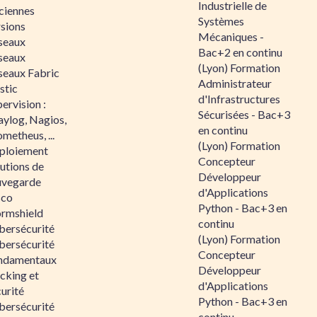
Industrielle de
ciennes
Systèmes
rsions
Mécaniques -
seaux
Bac+2 en continu
seaux
(Lyon) Formation
seaux Fabric
Administrateur
stic
d'Infrastructures
ervision :
Sécurisées - Bac+3
aylog, Nagios,
en continu
metheus, ...
(Lyon) Formation
ploiement
Concepteur
utions de
Développeur
uvegarde
d'Applications
sco
Python - Bac+3 en
ormshield
continu
bersécurité
(Lyon) Formation
bersécurité
Concepteur
ndamentaux
Développeur
cking et
d'Applications
urité
Python - Bac+3 en
bersécurité
continu