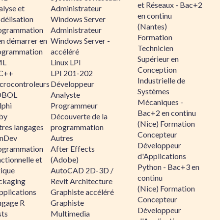
et Réseaux - Bac+2
alyse et
Administrateur
en continu
délisation
Windows Server
(Nantes)
ogrammation
Administrateur
Formation
en démarrer en
Windows Server -
Technicien
ogrammation
accéléré
Supérieur en
ML
Linux LPI
Conception
C++
LPI 201-202
Industrielle de
crocontroleurs
Développeur
Systèmes
OBOL
Analyste
Mécaniques -
lphi
Programmeur
Bac+2 en continu
by
Découverte de la
(Nice) Formation
tres langages
programmation
Concepteur
nDev
Autres
Développeur
ogrammation
After Effects
d'Applications
ctionnelle et
(Adobe)
Python - Bac+3 en
gique
AutoCAD 2D-3D /
continu
ckaging
Revit Architecture
(Nice) Formation
pplications
Graphiste accéléré
Concepteur
ngage R
Graphiste
Développeur
sts
Multimedia