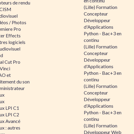
en continu
teurs de rendu
(Lille) Formation
CISM
Concepteur
diovisuel
Développeur
déos / Photos
d'Applications
emiere Pro
Python - Bac+3 en
er Effects
continu
res logiciels
(Lille) Formation
udiovisuel
Concepteur
id
Développeur
al Cut Pro
d'Applications
Vinci
Python - Bac+3 en
O et
continu
aitement du son
(Lille) Formation
ministrateur
Concepteur
nux
Développeur
nux
d'Applications
nux LPI C1
Python - Bac+3 en
nux LPI C2
continu
nux Avancé
(Lille) Formation
ux : autres
Développeur Web