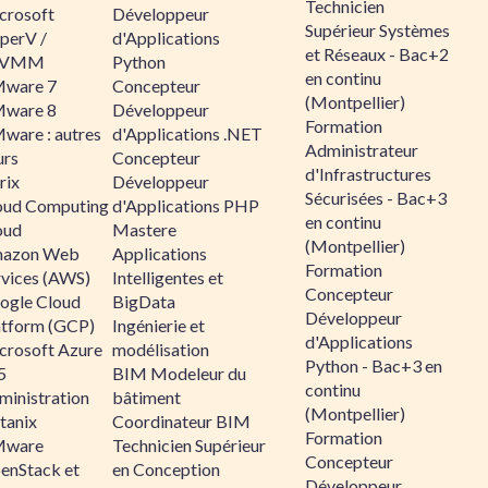
Technicien
crosoft
Développeur
Supérieur Systèmes
perV /
d'Applications
et Réseaux - Bac+2
CVMM
Python
en continu
ware 7
Concepteur
(Montpellier)
ware 8
Développeur
Formation
ware : autres
d'Applications .NET
Administrateur
urs
Concepteur
d'Infrastructures
rix
Développeur
Sécurisées - Bac+3
oud Computing
d'Applications PHP
en continu
oud
Mastere
(Montpellier)
azon Web
Applications
Formation
rvices (AWS)
Intelligentes et
Concepteur
ogle Cloud
BigData
Développeur
atform (GCP)
Ingénierie et
d'Applications
crosoft Azure
modélisation
Python - Bac+3 en
5
BIM Modeleur du
continu
ministration
bâtiment
(Montpellier)
tanix
Coordinateur BIM
Formation
ware
Technicien Supérieur
Concepteur
enStack et
en Conception
Développeur