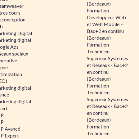
(Bordeaux)
eamweaver
Formation
tres cours
Développeur Web
oconception
et Web Mobile –
b
Bac+2 en continu
rketing Digital
(Bordeaux)
rketing digital
Formation
ogle Ads
Technicien
seaux sociaux
Supérieur Systèmes
nerative
et Réseaux - Bac+2
gine
en continu
timization
(Bordeaux)
EO)
Formation
rketing digital
Technicien
ancé
Supérieur Systèmes
rketing digital
et Réseaux - Bac+2
pert
en continu
HP
(Bordeaux)
HP
Formation
P Avancé
Technicien
P Expert