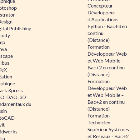
aphique
Concepteur
otoshop
Développeur
ustrator
d'Applications
Design
Python - Bac+3 en
ital Publishing
continu
inity
(Distance)
mp
Formation
nva
Développeur Web
kscape
et Web Mobile –
ribus
Bac+2 en continu
TeX
(Distance)
éation
Formation
aphique
Développeur Web
ark Xpress
et Web Mobile –
O, DAO, 3D
Bac+2 en continu
ndamentaux du
(Distance)
ssin
Formation
toCAD
Technicien
vit
Supérieur Systèmes
lidworks
et Réseaux - Bac+2
tia