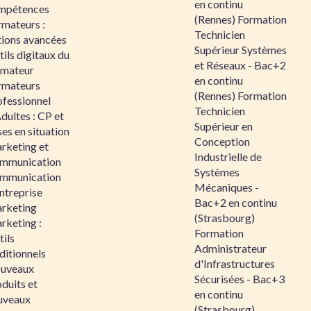
en continu
mpétences
(Rennes) Formation
rmateurs :
Technicien
tions avancées
Supérieur Systèmes
ils digitaux du
et Réseaux - Bac+2
rmateur
en continu
rmateurs
(Rennes) Formation
ofessionnel
Technicien
dultes : CP et
Supérieur en
es en situation
Conception
rketing et
Industrielle de
mmunication
Systèmes
mmunication
Mécaniques -
ntreprise
Bac+2 en continu
rketing
(Strasbourg)
rketing :
Formation
ils
Administrateur
ditionnels
d'Infrastructures
uveaux
Sécurisées - Bac+3
duits et
en continu
uveaux
(Strasbourg)