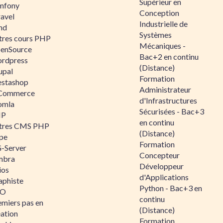
Supérieur en
mfony
Conception
ravel
Industrielle de
nd
Systèmes
tres cours PHP
Mécaniques -
enSource
Bac+2 en continu
rdpress
(Distance)
upal
Formation
estashop
Administrateur
Commerce
d'Infrastructures
omla
Sécurisées - Bac+3
IP
en continu
tres CMS PHP
(Distance)
pe
Formation
-Server
Concepteur
mbra
Développeur
ios
d'Applications
aphiste
Python - Bac+3 en
AO
continu
emiers pas en
(Distance)
éation
Formation