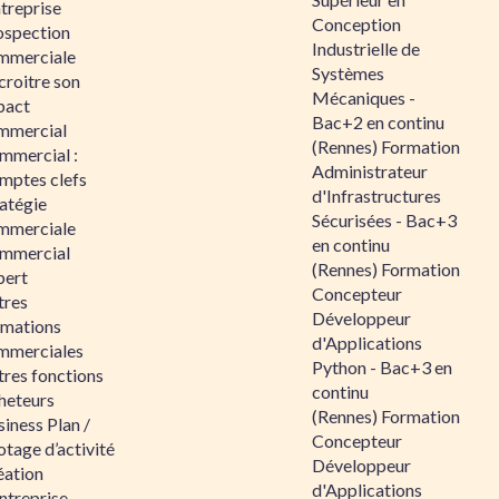
ntreprise
Conception
ospection
Industrielle de
mmerciale
Systèmes
croitre son
Mécaniques -
pact
Bac+2 en continu
mmercial
(Rennes) Formation
mmercial :
Administrateur
mptes clefs
d'Infrastructures
atégie
Sécurisées - Bac+3
mmerciale
en continu
mmercial
(Rennes) Formation
pert
Concepteur
tres
Développeur
rmations
d'Applications
mmerciales
Python - Bac+3 en
tres fonctions
continu
heteurs
(Rennes) Formation
iness Plan /
Concepteur
otage d’activité
Développeur
éation
d'Applications
ntreprise