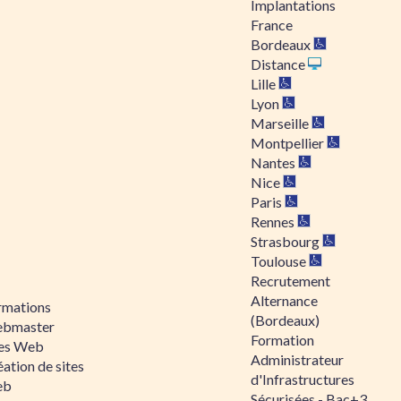
Implantations
France
Bordeaux
Distance
Lille
Lyon
Marseille
Montpellier
Nantes
Nice
Paris
Rennes
Strasbourg
Toulouse
Recrutement
Alternance
rmations
(Bordeaux)
bmaster
Formation
tes Web
Administrateur
ation de sites
d'Infrastructures
eb
Sécurisées - Bac+3