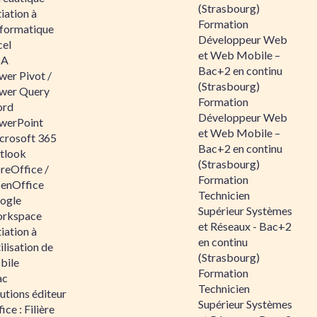
(Strasbourg)
tiation à
Formation
nformatique
Développeur Web
cel
et Web Mobile –
BA
Bac+2 en continu
wer Pivot /
(Strasbourg)
wer Query
Formation
rd
Développeur Web
werPoint
et Web Mobile –
crosoft 365
Bac+2 en continu
tlook
(Strasbourg)
reOffice /
Formation
enOffice
Technicien
ogle
Supérieur Systèmes
rkspace
et Réseaux - Bac+2
tiation à
en continu
tilisation de
(Strasbourg)
bile
Formation
ac
Technicien
utions éditeur
Supérieur Systèmes
ice : Filière