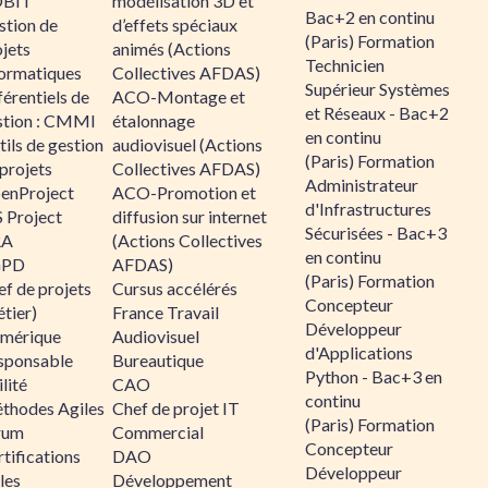
BIT
modélisation 3D et
Bac+2 en continu
stion de
d’effets spéciaux
(Paris) Formation
jets
animés (Actions
Technicien
formatiques
Collectives AFDAS)
Supérieur Systèmes
érentiels de
ACO-Montage et
et Réseaux - Bac+2
stion : CMMI
étalonnage
en continu
ils de gestion
audiovisuel (Actions
(Paris) Formation
projets
Collectives AFDAS)
Administrateur
enProject
ACO-Promotion et
d'Infrastructures
 Project
diffusion sur internet
Sécurisées - Bac+3
RA
(Actions Collectives
en continu
GPD
AFDAS)
(Paris) Formation
f de projets
Cursus accélérés
Concepteur
tier)
France Travail
Développeur
mérique
Audiovisuel
d'Applications
sponsable
Bureautique
Python - Bac+3 en
lité
CAO
continu
thodes Agiles
Chef de projet IT
(Paris) Formation
rum
Commercial
Concepteur
tifications
DAO
Développeur
les
Développement