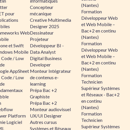
lin
informatiques
(Nantes)
tter
Concepteur
Formation
ET pour
mécanique
Développeur Web
lications
Creative Multimedia
et Web Mobile –
biles
Designer 2025
Bac+2 en continu
ameworks Web
Dessinateur
(Nantes)
bile
Projeteur
Formation
one et Swift
Développeur BI -
Développeur Web
ndows Mobile
Data Analyst
et Web Mobile –
 Code / Low
Digital Business
Bac+2 en continu
de
Developer
(Nantes)
ogle AppSheet
Monteur Intégrateur
Formation
 Code / Low
de contenus e-
Technicien
de
learning
Supérieur Systèmes
ndamentaux
Prépa Bac +2
et Réseaux - Bac+2
bble
Graphiste
en continu
n
Prépa Bac +2
(Nantes)
bflow
Monteur audiovisuel
Formation
wer Platform
UX/UI Designer
Technicien
ie Logiciel
Autres cursus
Supérieur Systèmes
ML
Systèmes et Réseaux