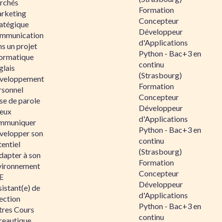
rchés
Formation
rketing
Concepteur
ratégique
Développeur
mmunication
d'Applications
s un projet
Python - Bac+3 en
formatique
continu
glais
(Strasbourg)
veloppement
Formation
rsonnel
Concepteur
se de parole
Développeur
eux
d'Applications
mmuniquer
Python - Bac+3 en
velopper son
continu
entiel
(Strasbourg)
dapter à son
Formation
vironnement
Concepteur
E
Développeur
istant(e) de
d'Applications
ection
Python - Bac+3 en
tres Cours
continu
reautique