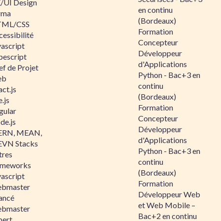
/UI Design
en continu
gma
(Bordeaux)
ML/CSS
Formation
essibilité
Concepteur
vascript
Développeur
pescript
d'Applications
ef de Projet
Python - Bac+3 en
eb
continu
ct.js
(Bordeaux)
.js
Formation
gular
Concepteur
de.js
Développeur
RN, MEAN,
d'Applications
VN Stacks
Python - Bac+3 en
tres
continu
ameworks
(Bordeaux)
vascript
Formation
bmaster
Développeur Web
ancé
et Web Mobile –
bmaster
Bac+2 en continu
pert