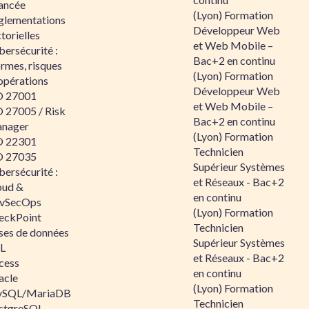
ancée
(Lyon) Formation
glementations
Développeur Web
torielles
et Web Mobile –
ersécurité :
Bac+2 en continu
rmes, risques
(Lyon) Formation
opérations
Développeur Web
O 27001
et Web Mobile –
O 27005 / Risk
Bac+2 en continu
nager
(Lyon) Formation
O 22301
Technicien
O 27035
Supérieur Systèmes
ersécurité :
et Réseaux - Bac+2
oud &
en continu
vSecOps
(Lyon) Formation
eckPoint
Technicien
ses de données
Supérieur Systèmes
L
et Réseaux - Bac+2
cess
en continu
acle
(Lyon) Formation
SQL/MariaDB
Technicien
stgreSQL