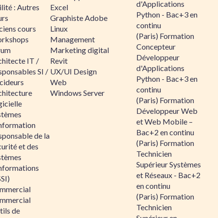
d'Applications
lité : Autres
Excel
Python - Bac+3 en
urs
Graphiste Adobe
continu
ciens cours
Linux
(Paris) Formation
rkshops
Management
Concepteur
rum
Marketing digital
Développeur
hitecte IT /
Revit
d'Applications
sponsables SI /
UX/UI Design
Python - Bac+3 en
cideurs
Web
continu
chitecture
Windows Server
(Paris) Formation
icielle
Développeur Web
stèmes
et Web Mobile –
information
Bac+2 en continu
sponsable de la
(Paris) Formation
urité et des
Technicien
stèmes
Supérieur Systèmes
informations
et Réseaux - Bac+2
SI)
en continu
mmercial
(Paris) Formation
mmercial
Technicien
ils de
Supérieur en