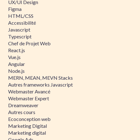
UX/UI Design
Figma
HTML/CSS
Accessibilité
Javascript
Typescript
Chef de Projet Web
React.js
Vue.js
Angular
Node.js
MERN, MEAN, MEVN Stacks
Autres frameworks Javascript
Webmaster Avancé
Webmaster Expert
Dreamweaver
Autres cours
Ecoconception web
Marketing Digital
Marketing digital
Google Ads