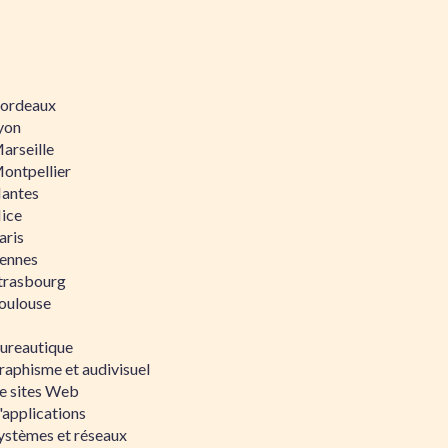
 Bordeaux
Lyon
Marseille
Montpellier
Nantes
Nice
aris
Rennes
Strasbourg
Toulouse
bureautique
raphisme et audivisuel
e sites Web
'applications
ystèmes et réseaux