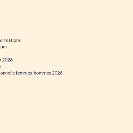
formations
ques
on 2026
e
ssionnelle femmes-hommes 2026