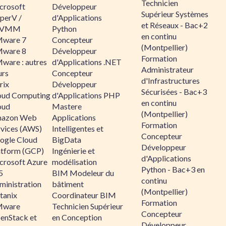
Technicien
crosoft
Développeur
Supérieur Systèmes
perV /
d'Applications
et Réseaux - Bac+2
CVMM
Python
en continu
ware 7
Concepteur
(Montpellier)
ware 8
Développeur
Formation
ware : autres
d'Applications .NET
Administrateur
urs
Concepteur
d'Infrastructures
rix
Développeur
Sécurisées - Bac+3
oud Computing
d'Applications PHP
en continu
oud
Mastere
(Montpellier)
azon Web
Applications
Formation
rvices (AWS)
Intelligentes et
Concepteur
ogle Cloud
BigData
Développeur
atform (GCP)
Ingénierie et
d'Applications
crosoft Azure
modélisation
Python - Bac+3 en
5
BIM Modeleur du
continu
ministration
bâtiment
(Montpellier)
tanix
Coordinateur BIM
Formation
ware
Technicien Supérieur
Concepteur
enStack et
en Conception
Développeur