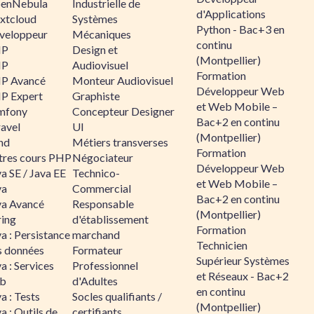
enNebula
Industrielle de
d'Applications
xtcloud
Systèmes
Python - Bac+3 en
veloppeur
Mécaniques
continu
HP
Design et
(Montpellier)
HP
Audiovisuel
Formation
P Avancé
Monteur Audiovisuel
Développeur Web
P Expert
Graphiste
et Web Mobile –
mfony
Concepteur Designer
Bac+2 en continu
ravel
UI
(Montpellier)
nd
Métiers transverses
Formation
tres cours PHP
Négociateur
Développeur Web
a SE / Java EE
Technico-
et Web Mobile –
va
Commercial
Bac+2 en continu
va Avancé
Responsable
(Montpellier)
ring
d'établissement
Formation
a : Persistance
marchand
Technicien
s données
Formateur
Supérieur Systèmes
a : Services
Professionnel
et Réseaux - Bac+2
b
d'Adultes
en continu
a : Tests
Socles qualifiants /
(Montpellier)
a : Outils de
certifiants