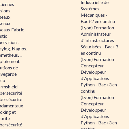
Industrielle de
ciennes
Systèmes
rsions
Mécaniques -
seaux
Bac+2 en continu
seaux
(Lyon) Formation
seaux Fabric
Administrateur
stic
d'Infrastructures
ervision :
Sécurisées - Bac+3
aylog, Nagios,
en continu
metheus, ...
(Lyon) Formation
ploiement
Concepteur
utions de
Développeur
uvegarde
d'Applications
sco
Python - Bac+3 en
ormshield
continu
bersécurité
(Lyon) Formation
bersécurité
Concepteur
ndamentaux
Développeur
cking et
d'Applications
urité
Python - Bac+3 en
bersécurité
continu