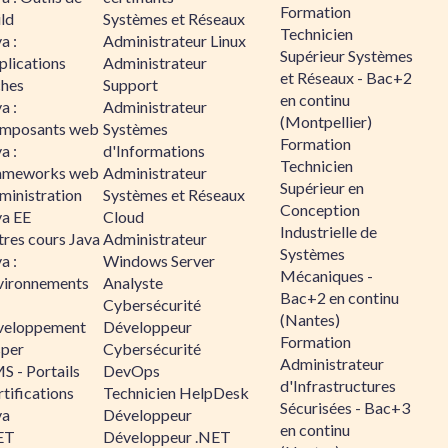
Formation
ld
Systèmes et Réseaux
Technicien
a :
Administrateur Linux
Supérieur Systèmes
plications
Administrateur
et Réseaux - Bac+2
ches
Support
en continu
a :
Administrateur
(Montpellier)
mposants web
Systèmes
Formation
a :
d'Informations
Technicien
ameworks web
Administrateur
Supérieur en
ministration
Systèmes et Réseaux
Conception
va EE
Cloud
Industrielle de
tres cours Java
Administrateur
Systèmes
a :
Windows Server
Mécaniques -
vironnements
Analyste
Bac+2 en continu
Cybersécurité
(Nantes)
veloppement
Développeur
Formation
sper
Cybersécurité
Administrateur
S - Portails
DevOps
d'Infrastructures
tifications
Technicien HelpDesk
Sécurisées - Bac+3
va
Développeur
en continu
ET
Développeur .NET