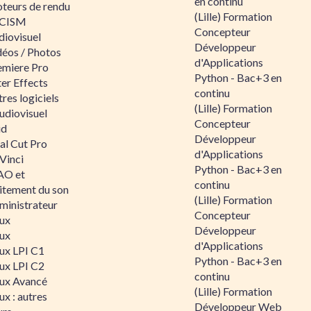
en continu
teurs de rendu
(Lille) Formation
CISM
Concepteur
diovisuel
Développeur
déos / Photos
d'Applications
emiere Pro
Python - Bac+3 en
er Effects
continu
res logiciels
(Lille) Formation
udiovisuel
Concepteur
id
Développeur
al Cut Pro
d'Applications
Vinci
Python - Bac+3 en
O et
continu
aitement du son
(Lille) Formation
ministrateur
Concepteur
nux
Développeur
nux
d'Applications
nux LPI C1
Python - Bac+3 en
nux LPI C2
continu
nux Avancé
(Lille) Formation
ux : autres
Développeur Web