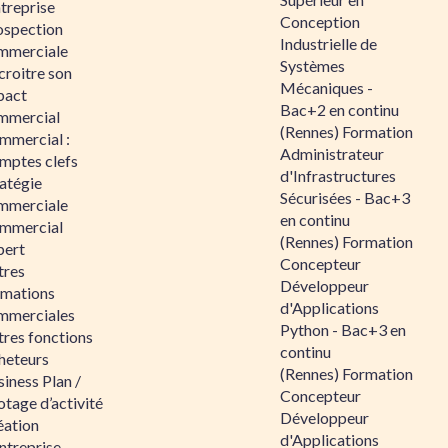
ntreprise
Conception
ospection
Industrielle de
mmerciale
Systèmes
croitre son
Mécaniques -
pact
Bac+2 en continu
mmercial
(Rennes) Formation
mmercial :
Administrateur
mptes clefs
d'Infrastructures
atégie
Sécurisées - Bac+3
mmerciale
en continu
mmercial
(Rennes) Formation
pert
Concepteur
tres
Développeur
rmations
d'Applications
mmerciales
Python - Bac+3 en
tres fonctions
continu
heteurs
(Rennes) Formation
iness Plan /
Concepteur
otage d’activité
Développeur
éation
d'Applications
ntreprise