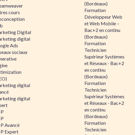
(Bordeaux)
eamweaver
Formation
tres cours
Développeur Web
oconception
et Web Mobile –
b
Bac+2 en continu
rketing Digital
(Bordeaux)
rketing digital
Formation
ogle Ads
Technicien
seaux sociaux
Supérieur Systèmes
nerative
et Réseaux - Bac+2
gine
en continu
timization
(Bordeaux)
EO)
Formation
rketing digital
Technicien
ancé
Supérieur Systèmes
rketing digital
et Réseaux - Bac+2
pert
en continu
HP
(Bordeaux)
HP
Formation
P Avancé
Technicien
P Expert