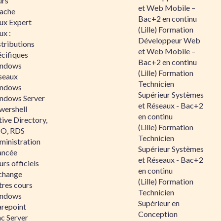
urs
et Web Mobile –
ache
Bac+2 en continu
nux Expert
(Lille) Formation
ux :
Développeur Web
tributions
et Web Mobile –
écifiques
Bac+2 en continu
ndows
(Lille) Formation
seaux
Technicien
ndows
Supérieur Systèmes
ndows Server
et Réseaux - Bac+2
wershell
en continu
ive Directory,
(Lille) Formation
O, RDS
Technicien
ministration
Supérieur Systèmes
ancée
et Réseaux - Bac+2
rs officiels
en continu
change
(Lille) Formation
tres cours
Technicien
ndows
Supérieur en
arepoint
Conception
nc Server