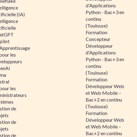
owflake
d'Applications
elligence
Python - Bac+3 en
ificielle (IA)
continu
elligence
(Toulouse)
ificielle
Formation
atGPT
Concepteur
pilot
Développeur
 Apprentissage
d'Applications
pour les
Python - Bac+3 en
veloppeurs
continu
enAI
(Toulouse)
ama
Formation
stral
Développeur Web
pour les
et Web Mobile –
ministrateurs
Bac+2 en continu
stèmes
(Toulouse)
stion de
Formation
jets
Développeur Web
stion de
et Web Mobile –
jets
Bac+2 en continu
stion de