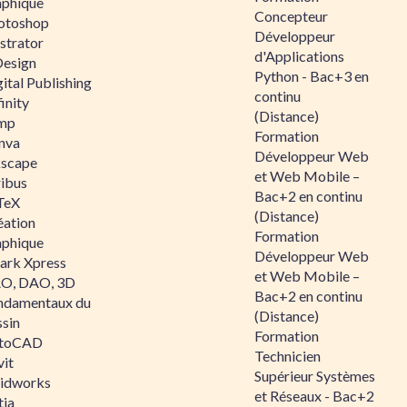
aphique
Concepteur
otoshop
Développeur
ustrator
d'Applications
Design
Python - Bac+3 en
ital Publishing
continu
inity
(Distance)
mp
Formation
nva
Développeur Web
kscape
et Web Mobile –
ribus
Bac+2 en continu
TeX
(Distance)
éation
Formation
aphique
Développeur Web
ark Xpress
et Web Mobile –
O, DAO, 3D
Bac+2 en continu
ndamentaux du
(Distance)
ssin
Formation
toCAD
Technicien
vit
Supérieur Systèmes
lidworks
et Réseaux - Bac+2
tia