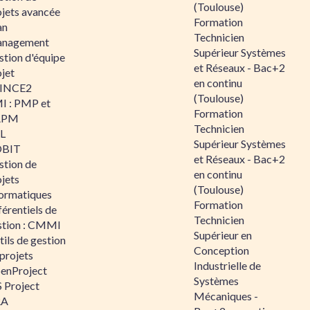
(Toulouse)
ojets avancée
Formation
an
Technicien
nagement
Supérieur Systèmes
stion d'équipe
et Réseaux - Bac+2
jet
en continu
INCE2
(Toulouse)
I : PMP et
Formation
APM
Technicien
IL
Supérieur Systèmes
BIT
et Réseaux - Bac+2
stion de
en continu
jets
(Toulouse)
formatiques
Formation
érentiels de
Technicien
stion : CMMI
Supérieur en
ils de gestion
Conception
projets
Industrielle de
enProject
Systèmes
 Project
Mécaniques -
RA