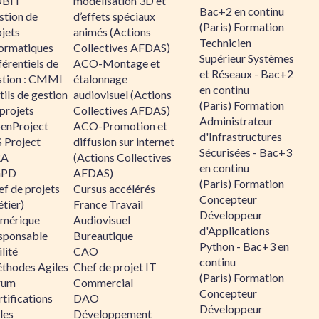
BIT
modélisation 3D et
Bac+2 en continu
stion de
d’effets spéciaux
(Paris) Formation
jets
animés (Actions
Technicien
formatiques
Collectives AFDAS)
Supérieur Systèmes
érentiels de
ACO-Montage et
et Réseaux - Bac+2
stion : CMMI
étalonnage
en continu
ils de gestion
audiovisuel (Actions
(Paris) Formation
projets
Collectives AFDAS)
Administrateur
enProject
ACO-Promotion et
d'Infrastructures
 Project
diffusion sur internet
Sécurisées - Bac+3
RA
(Actions Collectives
en continu
GPD
AFDAS)
(Paris) Formation
f de projets
Cursus accélérés
Concepteur
tier)
France Travail
Développeur
mérique
Audiovisuel
d'Applications
sponsable
Bureautique
Python - Bac+3 en
lité
CAO
continu
thodes Agiles
Chef de projet IT
(Paris) Formation
rum
Commercial
Concepteur
tifications
DAO
Développeur
les
Développement