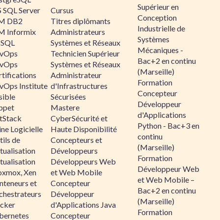
Supérieur en
 SQL Server
Cursus
Conception
M DB2
Titres diplômants
Industrielle de
M Informix
Administrateurs
Systèmes
SQL
Systèmes et Réseaux
Mécaniques -
vOps
Technicien Supérieur
Bac+2 en continu
vOps
Systèmes et Réseaux
(Marseille)
tifications
Administrateur
Formation
vOps Institute
d'Infrastructures
Concepteur
sible
Sécurisées
Développeur
ppet
Mastere
d'Applications
ltStack
CyberSécurité et
Python - Bac+3 en
ne Logicielle
Haute Disponibilité
continu
ils de
Concepteurs et
(Marseille)
tualisation
Développeurs
Formation
tualisation
Développeurs Web
Développeur Web
oxmox, Xen
et Web Mobile
et Web Mobile –
nteneurs et
Concepteur
Bac+2 en continu
chestrateurs
Développeur
(Marseille)
cker
d'Applications Java
Formation
bernetes
Concepteur