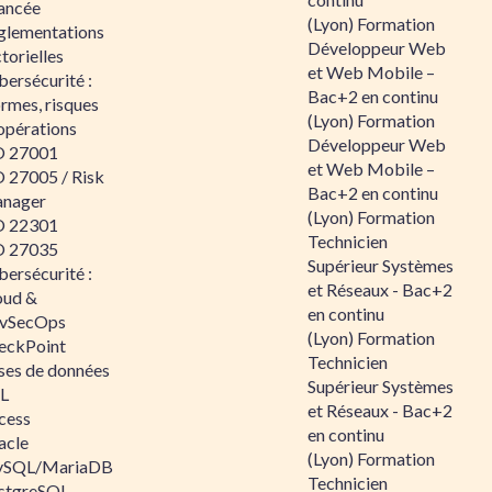
ancée
(Lyon) Formation
glementations
Développeur Web
torielles
et Web Mobile –
ersécurité :
Bac+2 en continu
rmes, risques
(Lyon) Formation
opérations
Développeur Web
O 27001
et Web Mobile –
O 27005 / Risk
Bac+2 en continu
nager
(Lyon) Formation
O 22301
Technicien
O 27035
Supérieur Systèmes
ersécurité :
et Réseaux - Bac+2
oud &
en continu
vSecOps
(Lyon) Formation
eckPoint
Technicien
ses de données
Supérieur Systèmes
L
et Réseaux - Bac+2
cess
en continu
acle
(Lyon) Formation
SQL/MariaDB
Technicien
stgreSQL