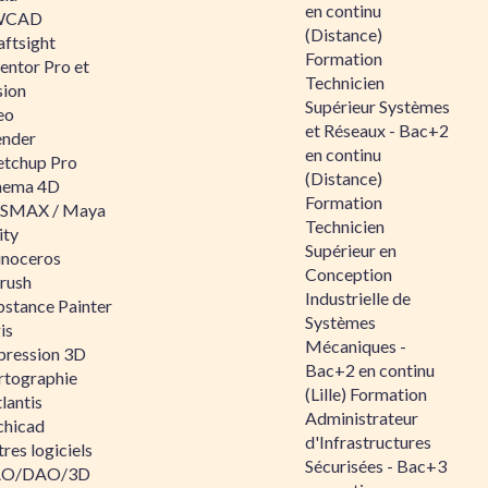
en continu
WCAD
(Distance)
aftsight
Formation
entor Pro et
Technicien
sion
Supérieur Systèmes
eo
et Réseaux - Bac+2
ender
en continu
etchup Pro
(Distance)
nema 4D
Formation
SMAX / Maya
Technicien
ity
Supérieur en
inoceros
Conception
rush
Industrielle de
bstance Painter
Systèmes
is
Mécaniques -
pression 3D
Bac+2 en continu
rtographie
(Lille) Formation
lantis
Administrateur
chicad
d'Infrastructures
res logiciels
Sécurisées - Bac+3
O/DAO/3D