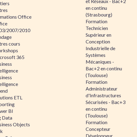
et Réseaux - Bac+2
tiers
en continu
tres
(Strasbourg)
rmations Office
Formation
fice
Technicien
03/2007/2010
Supérieur en
ndage
Conception
tres cours
Industrielle de
rkshops
Systèmes
crosoft 365
Mécaniques -
siness
Bac+2 en continu
elligence
(Toulouse)
siness
Formation
elligence
Administrateur
lend
d'Infrastructures
lutions ETL
Sécurisées - Bac+3
porting
en continu
wer BI
(Toulouse)
g Data
Formation
siness Objects
Concepteur
ik
Développeur