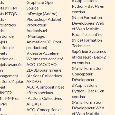
d'Applications
sts
Graphiste Open
Python - Bac+3 en
sts d'IHM
Source
continu
sts ISTQB
InDesign (Adobe)
(Nice) Formation
ts -
Photoshop (Adobe)
Développeur Web
érentiels
Producteur
et Web Mobile –
dre
Audiovisuel
Bac+2 en continu
stion de
(Montage,
(Nice) Formation
jets
Animation/3D, Post-
Technicien
stion de
production)
Supérieur Systèmes
jets
Vidéaste Accéléré
et Réseaux - Bac+2
stion de
Webmaster accéléré
en continu
ojets avancée
ACO-CAO/DAO -
(Paris) Formation
an
2D/3D pour la régie
Concepteur
nagement
(Actions Collectives
Développeur
stion d'équipe
AFDAS)
d'Applications
jet
ACO-Compositing et
Python - Bac+3 en
INCE2
effets spéciaux
continu
I : PMP et
(Actions Collectives
(Paris) Formation
APM
AFDAS)
Développeur Web
IL
ACO-Conception et
et Web Mobile –