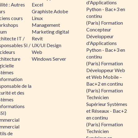
d'Applications
lité : Autres
Excel
Python - Bac+3 en
urs
Graphiste Adobe
continu
ciens cours
Linux
(Paris) Formation
rkshops
Management
Concepteur
rum
Marketing digital
Développeur
hitecte IT /
Revit
d'Applications
sponsables SI /
UX/UI Design
Python - Bac+3 en
cideurs
Web
continu
chitecture
Windows Server
(Paris) Formation
icielle
Développeur Web
stèmes
et Web Mobile –
information
Bac+2 en continu
sponsable de la
(Paris) Formation
urité et des
Technicien
stèmes
Supérieur Systèmes
informations
et Réseaux - Bac+2
SI)
en continu
mmercial
(Paris) Formation
mmercial
Technicien
ils de
Supérieur en