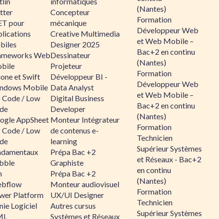
lin
informatiques
(Nantes)
tter
Concepteur
Formation
ET pour
mécanique
Développeur Web
lications
Creative Multimedia
et Web Mobile –
biles
Designer 2025
Bac+2 en continu
ameworks Web
Dessinateur
(Nantes)
bile
Projeteur
Formation
one et Swift
Développeur BI -
Développeur Web
ndows Mobile
Data Analyst
et Web Mobile –
 Code / Low
Digital Business
Bac+2 en continu
de
Developer
(Nantes)
ogle AppSheet
Monteur Intégrateur
Formation
 Code / Low
de contenus e-
Technicien
de
learning
Supérieur Systèmes
ndamentaux
Prépa Bac +2
et Réseaux - Bac+2
bble
Graphiste
en continu
n
Prépa Bac +2
(Nantes)
bflow
Monteur audiovisuel
Formation
wer Platform
UX/UI Designer
Technicien
ie Logiciel
Autres cursus
Supérieur Systèmes
ML
Systèmes et Réseaux