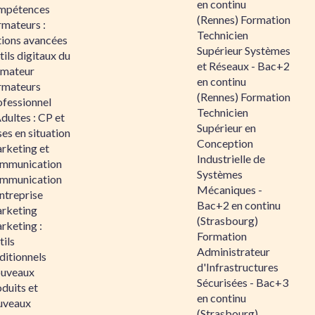
en continu
mpétences
(Rennes) Formation
rmateurs :
Technicien
tions avancées
Supérieur Systèmes
ils digitaux du
et Réseaux - Bac+2
rmateur
en continu
rmateurs
(Rennes) Formation
ofessionnel
Technicien
dultes : CP et
Supérieur en
es en situation
Conception
rketing et
Industrielle de
mmunication
Systèmes
mmunication
Mécaniques -
ntreprise
Bac+2 en continu
rketing
(Strasbourg)
rketing :
Formation
ils
Administrateur
ditionnels
d'Infrastructures
uveaux
Sécurisées - Bac+3
duits et
en continu
uveaux
(Strasbourg)