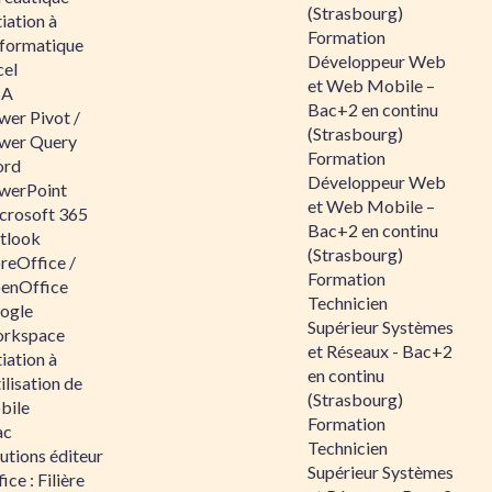
(Strasbourg)
tiation à
Formation
nformatique
Développeur Web
cel
et Web Mobile –
BA
Bac+2 en continu
wer Pivot /
(Strasbourg)
wer Query
Formation
rd
Développeur Web
werPoint
et Web Mobile –
crosoft 365
Bac+2 en continu
tlook
(Strasbourg)
reOffice /
Formation
enOffice
Technicien
ogle
Supérieur Systèmes
rkspace
et Réseaux - Bac+2
tiation à
en continu
tilisation de
(Strasbourg)
bile
Formation
ac
Technicien
utions éditeur
Supérieur Systèmes
ice : Filière