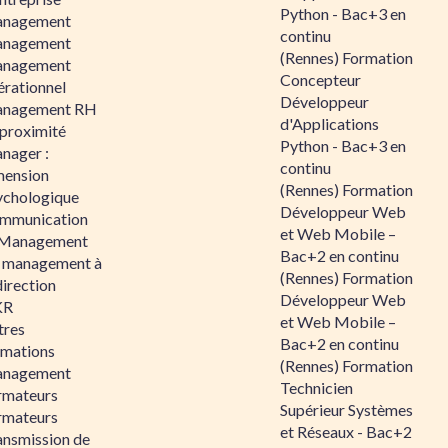
Python - Bac+3 en
nagement
continu
nagement
(Rennes) Formation
nagement
Concepteur
érationnel
Développeur
nagement RH
d'Applications
 proximité
Python - Bac+3 en
nager :
continu
mension
(Rennes) Formation
ychologique
Développeur Web
mmunication
et Web Mobile –
 Management
Bac+2 en continu
 management à
(Rennes) Formation
direction
Développeur Web
KR
et Web Mobile –
tres
Bac+2 en continu
rmations
(Rennes) Formation
nagement
Technicien
rmateurs
Supérieur Systèmes
rmateurs
et Réseaux - Bac+2
ansmission de