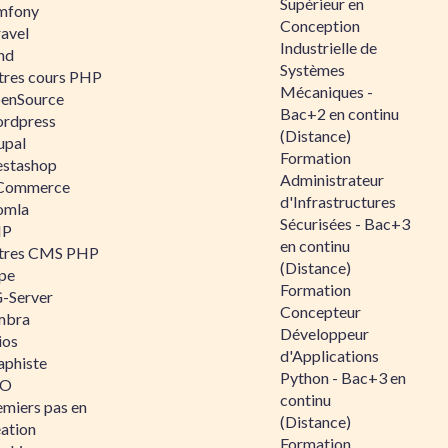
Supérieur en
mfony
Conception
ravel
Industrielle de
nd
Systèmes
tres cours PHP
Mécaniques -
enSource
Bac+2 en continu
rdpress
(Distance)
upal
Formation
estashop
Administrateur
Commerce
d'Infrastructures
omla
Sécurisées - Bac+3
IP
en continu
tres CMS PHP
(Distance)
pe
Formation
-Server
Concepteur
mbra
Développeur
ios
d'Applications
aphiste
Python - Bac+3 en
AO
continu
emiers pas en
(Distance)
éation
Formation