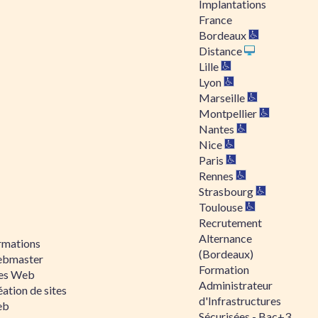
Implantations
France
Bordeaux
Distance
Lille
Lyon
Marseille
Montpellier
Nantes
Nice
Paris
Rennes
Strasbourg
Toulouse
Recrutement
Alternance
rmations
(Bordeaux)
bmaster
Formation
tes Web
Administrateur
ation de sites
d'Infrastructures
eb
Sécurisées - Bac+3