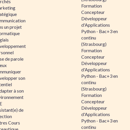
rchés
Formation
rketing
Concepteur
ratégique
Développeur
mmunication
d'Applications
s un projet
Python - Bac+3 en
formatique
continu
glais
(Strasbourg)
veloppement
Formation
rsonnel
Concepteur
se de parole
Développeur
eux
d'Applications
mmuniquer
Python - Bac+3 en
velopper son
continu
entiel
(Strasbourg)
dapter à son
Formation
vironnement
Concepteur
E
Développeur
istant(e) de
d'Applications
ection
Python - Bac+3 en
tres Cours
continu
reautique