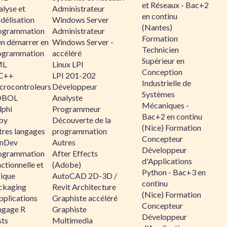
et Réseaux - Bac+2
alyse et
Administrateur
en continu
délisation
Windows Server
(Nantes)
ogrammation
Administrateur
Formation
en démarrer en
Windows Server -
Technicien
ogrammation
accéléré
Supérieur en
ML
Linux LPI
Conception
C++
LPI 201-202
Industrielle de
crocontroleurs
Développeur
Systèmes
OBOL
Analyste
Mécaniques -
lphi
Programmeur
Bac+2 en continu
by
Découverte de la
(Nice) Formation
tres langages
programmation
Concepteur
nDev
Autres
Développeur
ogrammation
After Effects
d'Applications
ctionnelle et
(Adobe)
Python - Bac+3 en
gique
AutoCAD 2D-3D /
continu
ckaging
Revit Architecture
(Nice) Formation
pplications
Graphiste accéléré
Concepteur
ngage R
Graphiste
Développeur
sts
Multimedia