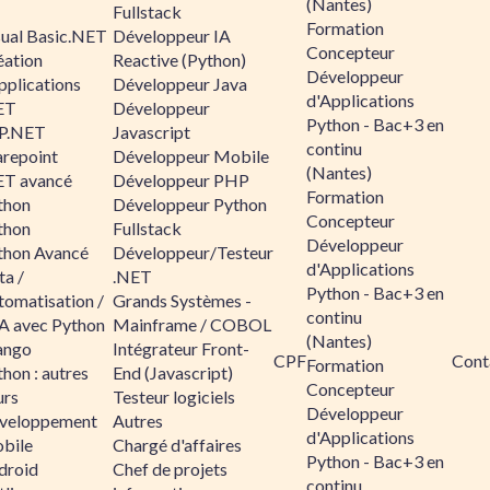
(Nantes)
Fullstack
Formation
sual Basic.NET
Développeur IA
Concepteur
éation
Reactive (Python)
Développeur
pplications
Développeur Java
d'Applications
ET
Développeur
Python - Bac+3 en
P.NET
Javascript
continu
arepoint
Développeur Mobile
(Nantes)
ET avancé
Développeur PHP
Formation
thon
Développeur Python
Concepteur
thon
Fullstack
Développeur
thon Avancé
Développeur/Testeur
d'Applications
ta /
.NET
Python - Bac+3 en
tomatisation /
Grands Systèmes -
continu
A avec Python
Mainframe / COBOL
(Nantes)
ango
Intégrateur Front-
CPF
Cont
Formation
hon : autres
End (Javascript)
Concepteur
urs
Testeur logiciels
Développeur
veloppement
Autres
d'Applications
bile
Chargé d'affaires
Python - Bac+3 en
droid
Chef de projets
continu