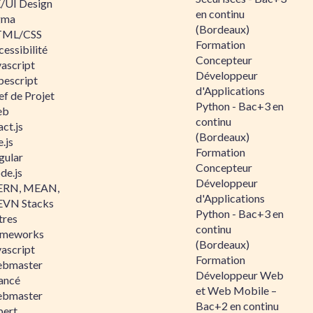
/UI Design
en continu
gma
(Bordeaux)
ML/CSS
Formation
essibilité
Concepteur
vascript
Développeur
pescript
d'Applications
ef de Projet
Python - Bac+3 en
eb
continu
ct.js
(Bordeaux)
.js
Formation
gular
Concepteur
de.js
Développeur
RN, MEAN,
d'Applications
VN Stacks
Python - Bac+3 en
tres
continu
ameworks
(Bordeaux)
vascript
Formation
bmaster
Développeur Web
ancé
et Web Mobile –
bmaster
Bac+2 en continu
pert