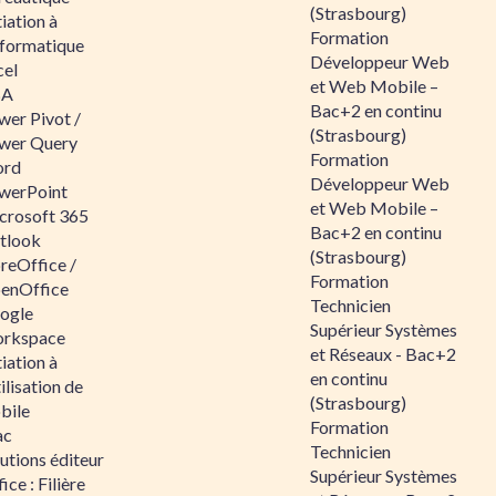
(Strasbourg)
tiation à
Formation
nformatique
Développeur Web
cel
et Web Mobile –
BA
Bac+2 en continu
wer Pivot /
(Strasbourg)
wer Query
Formation
rd
Développeur Web
werPoint
et Web Mobile –
crosoft 365
Bac+2 en continu
tlook
(Strasbourg)
reOffice /
Formation
enOffice
Technicien
ogle
Supérieur Systèmes
rkspace
et Réseaux - Bac+2
tiation à
en continu
tilisation de
(Strasbourg)
bile
Formation
ac
Technicien
utions éditeur
Supérieur Systèmes
ice : Filière