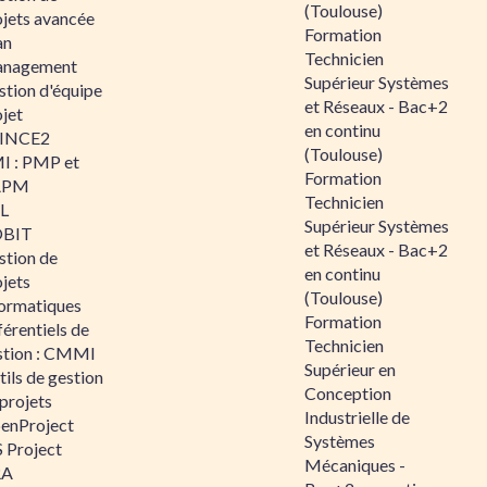
(Toulouse)
ojets avancée
Formation
an
Technicien
nagement
Supérieur Systèmes
stion d'équipe
et Réseaux - Bac+2
jet
en continu
INCE2
(Toulouse)
I : PMP et
Formation
APM
Technicien
IL
Supérieur Systèmes
BIT
et Réseaux - Bac+2
stion de
en continu
jets
(Toulouse)
formatiques
Formation
érentiels de
Technicien
stion : CMMI
Supérieur en
ils de gestion
Conception
projets
Industrielle de
enProject
Systèmes
 Project
Mécaniques -
RA