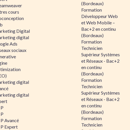
(Bordeaux)
eamweaver
Formation
tres cours
Développeur Web
oconception
et Web Mobile –
b
Bac+2 en continu
rketing Digital
(Bordeaux)
rketing digital
Formation
ogle Ads
Technicien
seaux sociaux
Supérieur Systèmes
nerative
et Réseaux - Bac+2
gine
en continu
timization
(Bordeaux)
EO)
Formation
rketing digital
Technicien
ancé
Supérieur Systèmes
rketing digital
et Réseaux - Bac+2
pert
en continu
HP
(Bordeaux)
HP
Formation
P Avancé
Technicien
P Expert