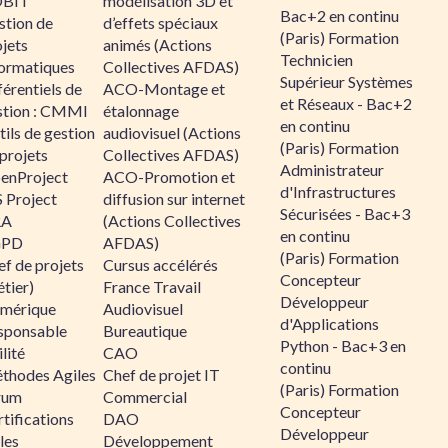
BIT
modélisation 3D et
Bac+2 en continu
stion de
d’effets spéciaux
(Paris) Formation
jets
animés (Actions
Technicien
formatiques
Collectives AFDAS)
Supérieur Systèmes
érentiels de
ACO-Montage et
et Réseaux - Bac+2
stion : CMMI
étalonnage
en continu
ils de gestion
audiovisuel (Actions
(Paris) Formation
projets
Collectives AFDAS)
Administrateur
enProject
ACO-Promotion et
d'Infrastructures
 Project
diffusion sur internet
Sécurisées - Bac+3
RA
(Actions Collectives
en continu
GPD
AFDAS)
(Paris) Formation
f de projets
Cursus accélérés
Concepteur
tier)
France Travail
Développeur
mérique
Audiovisuel
d'Applications
sponsable
Bureautique
Python - Bac+3 en
lité
CAO
continu
thodes Agiles
Chef de projet IT
(Paris) Formation
rum
Commercial
Concepteur
tifications
DAO
Développeur
les
Développement