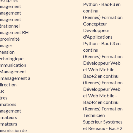
Python - Bac+3 en
nagement
continu
nagement
(Rennes) Formation
nagement
Concepteur
érationnel
Développeur
nagement RH
d'Applications
 proximité
Python - Bac+3 en
nager :
continu
mension
(Rennes) Formation
ychologique
Développeur Web
mmunication
et Web Mobile –
 Management
Bac+2 en continu
 management à
(Rennes) Formation
direction
Développeur Web
KR
et Web Mobile –
tres
Bac+2 en continu
rmations
(Rennes) Formation
nagement
Technicien
rmateurs
Supérieur Systèmes
rmateurs
et Réseaux - Bac+2
ansmission de