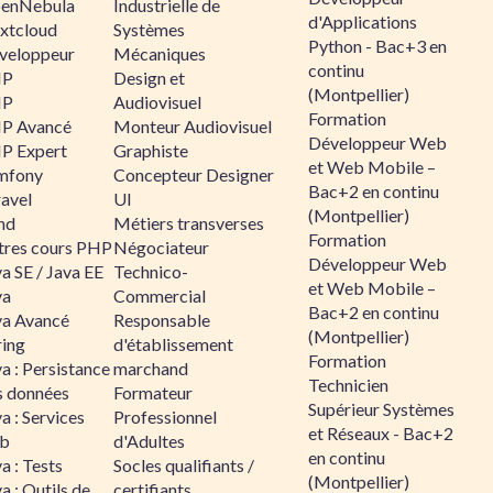
enNebula
Industrielle de
d'Applications
xtcloud
Systèmes
Python - Bac+3 en
veloppeur
Mécaniques
continu
HP
Design et
(Montpellier)
HP
Audiovisuel
Formation
P Avancé
Monteur Audiovisuel
Développeur Web
P Expert
Graphiste
et Web Mobile –
mfony
Concepteur Designer
Bac+2 en continu
ravel
UI
(Montpellier)
nd
Métiers transverses
Formation
tres cours PHP
Négociateur
Développeur Web
a SE / Java EE
Technico-
et Web Mobile –
va
Commercial
Bac+2 en continu
va Avancé
Responsable
(Montpellier)
ring
d'établissement
Formation
a : Persistance
marchand
Technicien
s données
Formateur
Supérieur Systèmes
a : Services
Professionnel
et Réseaux - Bac+2
b
d'Adultes
en continu
a : Tests
Socles qualifiants /
(Montpellier)
a : Outils de
certifiants