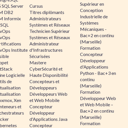
Supérieur en
 SQL Server
Cursus
Conception
M DB2
Titres diplômants
Industrielle de
M Informix
Administrateurs
Systèmes
SQL
Systèmes et Réseaux
Mécaniques -
vOps
Technicien Supérieur
Bac+2 en continu
vOps
Systèmes et Réseaux
(Marseille)
tifications
Administrateur
Formation
vOps Institute
d'Infrastructures
Concepteur
sible
Sécurisées
Développeur
ppet
Mastere
d'Applications
ltStack
CyberSécurité et
Python - Bac+3 en
ne Logicielle
Haute Disponibilité
continu
ils de
Concepteurs et
(Marseille)
tualisation
Développeurs
Formation
tualisation
Développeurs Web
Développeur Web
oxmox, Xen
et Web Mobile
et Web Mobile –
nteneurs et
Concepteur
Bac+2 en continu
chestrateurs
Développeur
(Marseille)
cker
d'Applications Java
Formation
bernetes
Concepteur