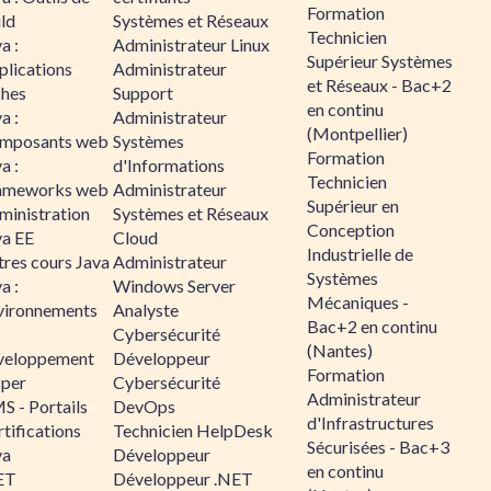
Formation
ld
Systèmes et Réseaux
Technicien
a :
Administrateur Linux
Supérieur Systèmes
plications
Administrateur
et Réseaux - Bac+2
ches
Support
en continu
a :
Administrateur
(Montpellier)
mposants web
Systèmes
Formation
a :
d'Informations
Technicien
ameworks web
Administrateur
Supérieur en
ministration
Systèmes et Réseaux
Conception
va EE
Cloud
Industrielle de
tres cours Java
Administrateur
Systèmes
a :
Windows Server
Mécaniques -
vironnements
Analyste
Bac+2 en continu
Cybersécurité
(Nantes)
veloppement
Développeur
Formation
sper
Cybersécurité
Administrateur
S - Portails
DevOps
d'Infrastructures
tifications
Technicien HelpDesk
Sécurisées - Bac+3
va
Développeur
en continu
ET
Développeur .NET