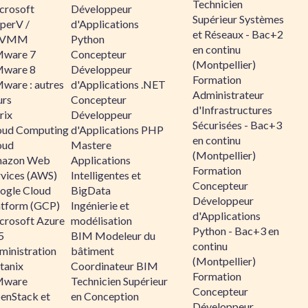
Technicien
crosoft
Développeur
Supérieur Systèmes
perV /
d'Applications
et Réseaux - Bac+2
CVMM
Python
en continu
ware 7
Concepteur
(Montpellier)
ware 8
Développeur
Formation
ware : autres
d'Applications .NET
Administrateur
urs
Concepteur
d'Infrastructures
rix
Développeur
Sécurisées - Bac+3
oud Computing
d'Applications PHP
en continu
oud
Mastere
(Montpellier)
azon Web
Applications
Formation
rvices (AWS)
Intelligentes et
Concepteur
ogle Cloud
BigData
Développeur
atform (GCP)
Ingénierie et
d'Applications
crosoft Azure
modélisation
Python - Bac+3 en
5
BIM Modeleur du
continu
ministration
bâtiment
(Montpellier)
tanix
Coordinateur BIM
Formation
ware
Technicien Supérieur
Concepteur
enStack et
en Conception
Développeur