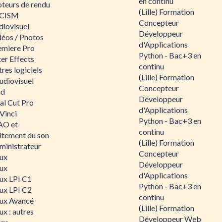
en continu
teurs de rendu
(Lille) Formation
CISM
Concepteur
diovisuel
Développeur
déos / Photos
d'Applications
emiere Pro
Python - Bac+3 en
er Effects
continu
res logiciels
(Lille) Formation
udiovisuel
Concepteur
id
Développeur
al Cut Pro
d'Applications
Vinci
Python - Bac+3 en
O et
continu
aitement du son
(Lille) Formation
ministrateur
Concepteur
nux
Développeur
nux
d'Applications
nux LPI C1
Python - Bac+3 en
nux LPI C2
continu
nux Avancé
(Lille) Formation
ux : autres
Développeur Web