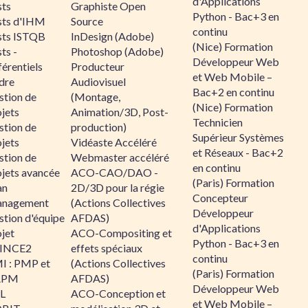
d'Applications
sts
Graphiste Open
Python - Bac+3 en
sts d'IHM
Source
continu
sts ISTQB
InDesign (Adobe)
(Nice) Formation
ts -
Photoshop (Adobe)
Développeur Web
érentiels
Producteur
et Web Mobile –
dre
Audiovisuel
Bac+2 en continu
stion de
(Montage,
(Nice) Formation
jets
Animation/3D, Post-
Technicien
stion de
production)
Supérieur Systèmes
jets
Vidéaste Accéléré
et Réseaux - Bac+2
stion de
Webmaster accéléré
en continu
ojets avancée
ACO-CAO/DAO -
(Paris) Formation
an
2D/3D pour la régie
Concepteur
nagement
(Actions Collectives
Développeur
stion d'équipe
AFDAS)
d'Applications
jet
ACO-Compositing et
Python - Bac+3 en
INCE2
effets spéciaux
continu
I : PMP et
(Actions Collectives
(Paris) Formation
APM
AFDAS)
Développeur Web
IL
ACO-Conception et
et Web Mobile –