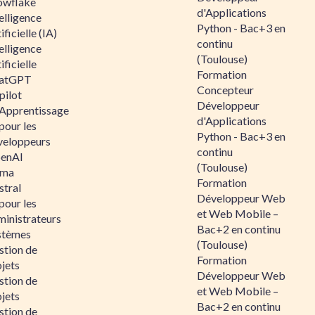
owflake
d'Applications
elligence
Python - Bac+3 en
ificielle (IA)
continu
elligence
(Toulouse)
ificielle
Formation
atGPT
Concepteur
pilot
Développeur
 Apprentissage
d'Applications
pour les
Python - Bac+3 en
veloppeurs
continu
enAI
(Toulouse)
ama
Formation
stral
Développeur Web
pour les
et Web Mobile –
ministrateurs
Bac+2 en continu
stèmes
(Toulouse)
stion de
Formation
jets
Développeur Web
stion de
et Web Mobile –
jets
Bac+2 en continu
stion de