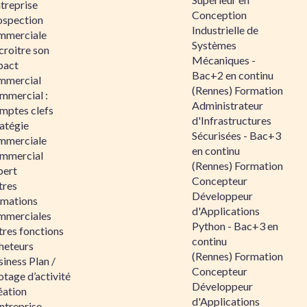
ntreprise
Conception
ospection
Industrielle de
mmerciale
Systèmes
croitre son
Mécaniques -
pact
Bac+2 en continu
mmercial
(Rennes) Formation
mmercial :
Administrateur
mptes clefs
d'Infrastructures
atégie
Sécurisées - Bac+3
mmerciale
en continu
mmercial
(Rennes) Formation
pert
Concepteur
tres
Développeur
rmations
d'Applications
mmerciales
Python - Bac+3 en
tres fonctions
continu
heteurs
(Rennes) Formation
iness Plan /
Concepteur
otage d’activité
Développeur
éation
d'Applications
ntreprise