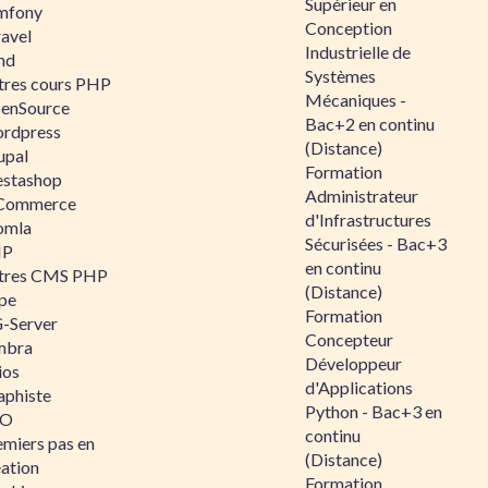
Supérieur en
mfony
Conception
ravel
Industrielle de
nd
Systèmes
tres cours PHP
Mécaniques -
enSource
Bac+2 en continu
rdpress
(Distance)
upal
Formation
estashop
Administrateur
Commerce
d'Infrastructures
omla
Sécurisées - Bac+3
IP
en continu
tres CMS PHP
(Distance)
pe
Formation
-Server
Concepteur
mbra
Développeur
ios
d'Applications
aphiste
Python - Bac+3 en
AO
continu
emiers pas en
(Distance)
éation
Formation