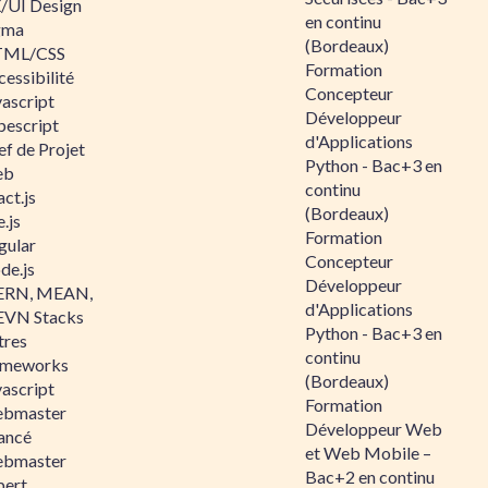
/UI Design
en continu
gma
(Bordeaux)
ML/CSS
Formation
essibilité
Concepteur
vascript
Développeur
pescript
d'Applications
ef de Projet
Python - Bac+3 en
eb
continu
ct.js
(Bordeaux)
.js
Formation
gular
Concepteur
de.js
Développeur
RN, MEAN,
d'Applications
VN Stacks
Python - Bac+3 en
tres
continu
ameworks
(Bordeaux)
vascript
Formation
bmaster
Développeur Web
ancé
et Web Mobile –
bmaster
Bac+2 en continu
pert