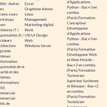
d'Applications
lité : Autres
Excel
Python - Bac+3 en
urs
Graphiste Adobe
continu
ciens cours
Linux
(Paris) Formation
rkshops
Management
Concepteur
rum
Marketing digital
Développeur
hitecte IT /
Revit
d'Applications
sponsables SI /
UX/UI Design
Python - Bac+3 en
cideurs
Web
continu
chitecture
Windows Server
(Paris) Formation
icielle
Développeur Web
stèmes
et Web Mobile –
information
Bac+2 en continu
sponsable de la
(Paris) Formation
urité et des
Technicien
stèmes
Supérieur Systèmes
informations
et Réseaux - Bac+2
SI)
en continu
mmercial
(Paris) Formation
mmercial
Technicien
ils de
Supérieur en