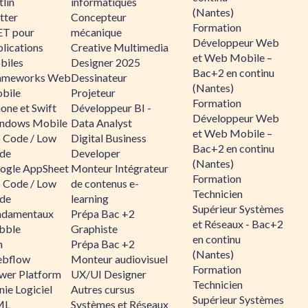
lin
informatiques
(Nantes)
tter
Concepteur
Formation
ET pour
mécanique
Développeur Web
lications
Creative Multimedia
et Web Mobile –
biles
Designer 2025
Bac+2 en continu
ameworks Web
Dessinateur
(Nantes)
bile
Projeteur
Formation
one et Swift
Développeur BI -
Développeur Web
ndows Mobile
Data Analyst
et Web Mobile –
 Code / Low
Digital Business
Bac+2 en continu
de
Developer
(Nantes)
ogle AppSheet
Monteur Intégrateur
Formation
 Code / Low
de contenus e-
Technicien
de
learning
Supérieur Systèmes
ndamentaux
Prépa Bac +2
et Réseaux - Bac+2
bble
Graphiste
en continu
n
Prépa Bac +2
(Nantes)
bflow
Monteur audiovisuel
Formation
wer Platform
UX/UI Designer
Technicien
ie Logiciel
Autres cursus
Supérieur Systèmes
ML
Systèmes et Réseaux