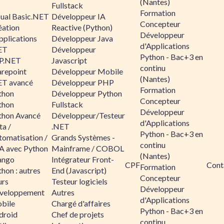
(Nantes)
Fullstack
Formation
sual Basic.NET
Développeur IA
Concepteur
éation
Reactive (Python)
Développeur
pplications
Développeur Java
d'Applications
ET
Développeur
Python - Bac+3 en
P.NET
Javascript
continu
arepoint
Développeur Mobile
(Nantes)
ET avancé
Développeur PHP
Formation
thon
Développeur Python
Concepteur
thon
Fullstack
Développeur
thon Avancé
Développeur/Testeur
d'Applications
ta /
.NET
Python - Bac+3 en
tomatisation /
Grands Systèmes -
continu
A avec Python
Mainframe / COBOL
(Nantes)
ango
Intégrateur Front-
CPF
Cont
Formation
hon : autres
End (Javascript)
Concepteur
urs
Testeur logiciels
Développeur
veloppement
Autres
d'Applications
bile
Chargé d'affaires
Python - Bac+3 en
droid
Chef de projets
continu