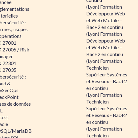
ancée
(Lyon) Formation
glementations
Développeur Web
torielles
et Web Mobile –
ersécurité :
Bac+2 en continu
rmes, risques
(Lyon) Formation
opérations
Développeur Web
O 27001
et Web Mobile –
O 27005 / Risk
Bac+2 en continu
nager
(Lyon) Formation
O 22301
Technicien
O 27035
Supérieur Systèmes
ersécurité :
et Réseaux - Bac+2
oud &
en continu
vSecOps
(Lyon) Formation
eckPoint
Technicien
ses de données
Supérieur Systèmes
L
et Réseaux - Bac+2
cess
en continu
acle
(Lyon) Formation
SQL/MariaDB
Technicien
stgreSQL