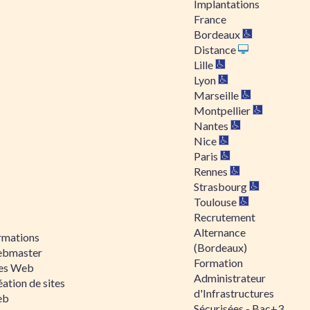
Implantations
France
Bordeaux
Distance
Lille
Lyon
Marseille
Montpellier
Nantes
Nice
Paris
Rennes
Strasbourg
Toulouse
Recrutement
Alternance
rmations
(Bordeaux)
bmaster
Formation
tes Web
Administrateur
ation de sites
d'Infrastructures
eb
Sécurisées - Bac+3