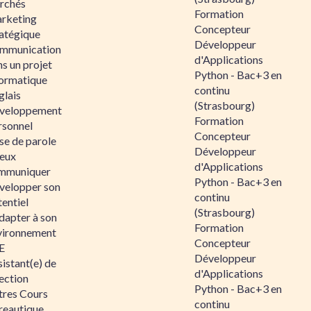
rchés
Formation
rketing
Concepteur
ratégique
Développeur
mmunication
d'Applications
s un projet
Python - Bac+3 en
formatique
continu
glais
(Strasbourg)
veloppement
Formation
rsonnel
Concepteur
se de parole
Développeur
eux
d'Applications
mmuniquer
Python - Bac+3 en
velopper son
continu
entiel
(Strasbourg)
dapter à son
Formation
vironnement
Concepteur
E
Développeur
istant(e) de
d'Applications
ection
Python - Bac+3 en
tres Cours
continu
reautique