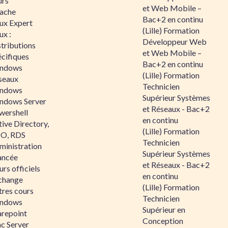
urs
et Web Mobile –
ache
Bac+2 en continu
nux Expert
(Lille) Formation
ux :
Développeur Web
tributions
et Web Mobile –
écifiques
Bac+2 en continu
ndows
(Lille) Formation
seaux
Technicien
ndows
Supérieur Systèmes
ndows Server
et Réseaux - Bac+2
wershell
en continu
ive Directory,
(Lille) Formation
O, RDS
Technicien
ministration
Supérieur Systèmes
ancée
et Réseaux - Bac+2
rs officiels
en continu
change
(Lille) Formation
tres cours
Technicien
ndows
Supérieur en
arepoint
Conception
nc Server