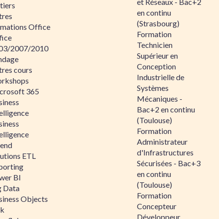
et Réseaux - Bac+2
tiers
en continu
tres
(Strasbourg)
rmations Office
Formation
fice
Technicien
03/2007/2010
Supérieur en
ndage
Conception
tres cours
Industrielle de
rkshops
Systèmes
crosoft 365
Mécaniques -
siness
Bac+2 en continu
elligence
(Toulouse)
siness
Formation
elligence
Administrateur
lend
d'Infrastructures
lutions ETL
Sécurisées - Bac+3
porting
en continu
wer BI
(Toulouse)
g Data
Formation
siness Objects
Concepteur
ik
Développeur