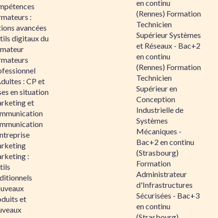
en continu
mpétences
(Rennes) Formation
rmateurs :
Technicien
tions avancées
Supérieur Systèmes
ils digitaux du
et Réseaux - Bac+2
rmateur
en continu
rmateurs
(Rennes) Formation
ofessionnel
Technicien
dultes : CP et
Supérieur en
es en situation
Conception
rketing et
Industrielle de
mmunication
Systèmes
mmunication
Mécaniques -
ntreprise
Bac+2 en continu
rketing
(Strasbourg)
rketing :
Formation
ils
Administrateur
ditionnels
d'Infrastructures
uveaux
Sécurisées - Bac+3
duits et
en continu
uveaux
(Strasbourg)