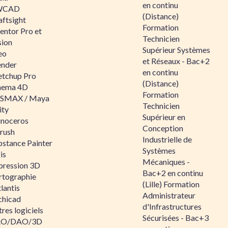
en continu
WCAD
(Distance)
aftsight
Formation
entor Pro et
Technicien
sion
Supérieur Systèmes
eo
et Réseaux - Bac+2
ender
en continu
etchup Pro
(Distance)
nema 4D
Formation
SMAX / Maya
Technicien
ity
Supérieur en
inoceros
Conception
rush
Industrielle de
bstance Painter
Systèmes
is
Mécaniques -
pression 3D
Bac+2 en continu
rtographie
(Lille) Formation
lantis
Administrateur
chicad
d'Infrastructures
res logiciels
Sécurisées - Bac+3
O/DAO/3D