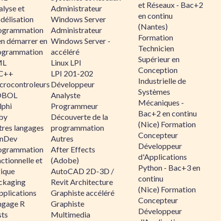
et Réseaux - Bac+2
alyse et
Administrateur
en continu
délisation
Windows Server
(Nantes)
ogrammation
Administrateur
Formation
en démarrer en
Windows Server -
Technicien
ogrammation
accéléré
Supérieur en
ML
Linux LPI
Conception
C++
LPI 201-202
Industrielle de
crocontroleurs
Développeur
Systèmes
OBOL
Analyste
Mécaniques -
lphi
Programmeur
Bac+2 en continu
by
Découverte de la
(Nice) Formation
tres langages
programmation
Concepteur
nDev
Autres
Développeur
ogrammation
After Effects
d'Applications
ctionnelle et
(Adobe)
Python - Bac+3 en
gique
AutoCAD 2D-3D /
continu
ckaging
Revit Architecture
(Nice) Formation
pplications
Graphiste accéléré
Concepteur
ngage R
Graphiste
Développeur
sts
Multimedia