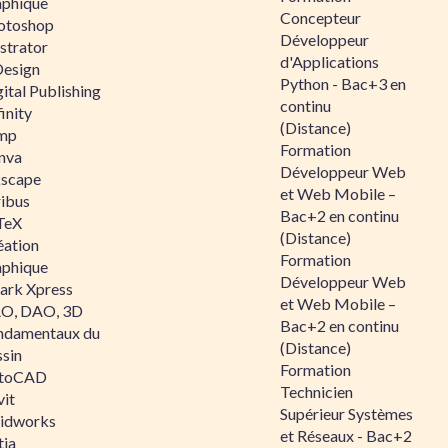
aphique
Concepteur
otoshop
Développeur
ustrator
d'Applications
Design
Python - Bac+3 en
ital Publishing
continu
inity
(Distance)
mp
Formation
nva
Développeur Web
kscape
et Web Mobile –
ribus
Bac+2 en continu
TeX
(Distance)
éation
Formation
aphique
Développeur Web
ark Xpress
et Web Mobile –
O, DAO, 3D
Bac+2 en continu
ndamentaux du
(Distance)
ssin
Formation
toCAD
Technicien
vit
Supérieur Systèmes
lidworks
et Réseaux - Bac+2
tia