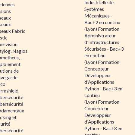
Industrielle de
ciennes
Systèmes
rsions
Mécaniques -
seaux
Bac+2 en continu
seaux
(Lyon) Formation
seaux Fabric
Administrateur
stic
d'Infrastructures
ervision :
Sécurisées - Bac+3
aylog, Nagios,
en continu
metheus, ...
(Lyon) Formation
ploiement
Concepteur
utions de
Développeur
uvegarde
d'Applications
sco
Python - Bac+3 en
ormshield
continu
bersécurité
(Lyon) Formation
bersécurité
Concepteur
ndamentaux
Développeur
cking et
d'Applications
urité
Python - Bac+3 en
bersécurité
continu