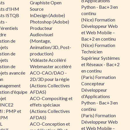
d'Applications
sts
Graphiste Open
Python - Bac+3 en
sts d'IHM
Source
continu
sts ISTQB
InDesign (Adobe)
(Nice) Formation
ts -
Photoshop (Adobe)
Développeur Web
érentiels
Producteur
et Web Mobile –
dre
Audiovisuel
Bac+2 en continu
stion de
(Montage,
(Nice) Formation
jets
Animation/3D, Post-
Technicien
stion de
production)
Supérieur Systèmes
jets
Vidéaste Accéléré
et Réseaux - Bac+2
stion de
Webmaster accéléré
en continu
ojets avancée
ACO-CAO/DAO -
(Paris) Formation
an
2D/3D pour la régie
Concepteur
nagement
(Actions Collectives
Développeur
stion d'équipe
AFDAS)
d'Applications
jet
ACO-Compositing et
Python - Bac+3 en
INCE2
effets spéciaux
continu
I : PMP et
(Actions Collectives
(Paris) Formation
APM
AFDAS)
Développeur Web
IL
ACO-Conception et
et Web Mobile –