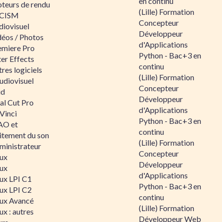
en continu
teurs de rendu
(Lille) Formation
CISM
Concepteur
diovisuel
Développeur
déos / Photos
d'Applications
emiere Pro
Python - Bac+3 en
er Effects
continu
res logiciels
(Lille) Formation
udiovisuel
Concepteur
id
Développeur
al Cut Pro
d'Applications
Vinci
Python - Bac+3 en
O et
continu
aitement du son
(Lille) Formation
ministrateur
Concepteur
nux
Développeur
nux
d'Applications
nux LPI C1
Python - Bac+3 en
nux LPI C2
continu
nux Avancé
(Lille) Formation
ux : autres
Développeur Web