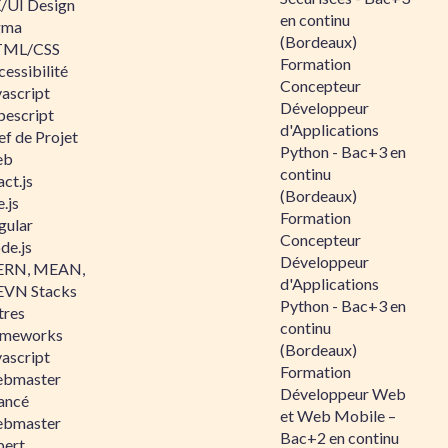
/UI Design
en continu
gma
(Bordeaux)
ML/CSS
Formation
essibilité
Concepteur
vascript
Développeur
pescript
d'Applications
ef de Projet
Python - Bac+3 en
eb
continu
ct.js
(Bordeaux)
.js
Formation
gular
Concepteur
de.js
Développeur
RN, MEAN,
d'Applications
VN Stacks
Python - Bac+3 en
tres
continu
ameworks
(Bordeaux)
vascript
Formation
bmaster
Développeur Web
ancé
et Web Mobile –
bmaster
Bac+2 en continu
pert