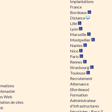
Implantations
France
Bordeaux
Distance
Lille
Lyon
Marseille
Montpellier
Nantes
Nice
Paris
Rennes
Strasbourg
Toulouse
Recrutement
Alternance
rmations
(Bordeaux)
bmaster
Formation
tes Web
Administrateur
ation de sites
d'Infrastructures
eb
Sécurisées - Bac+3