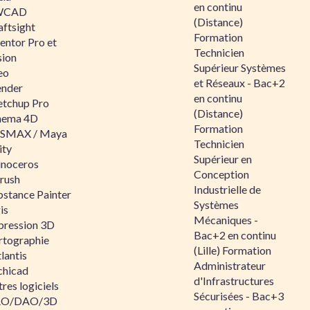
en continu
WCAD
(Distance)
aftsight
Formation
entor Pro et
Technicien
sion
Supérieur Systèmes
eo
et Réseaux - Bac+2
ender
en continu
etchup Pro
(Distance)
nema 4D
Formation
SMAX / Maya
Technicien
ity
Supérieur en
inoceros
Conception
rush
Industrielle de
bstance Painter
Systèmes
is
Mécaniques -
pression 3D
Bac+2 en continu
rtographie
(Lille) Formation
lantis
Administrateur
chicad
d'Infrastructures
res logiciels
Sécurisées - Bac+3
O/DAO/3D