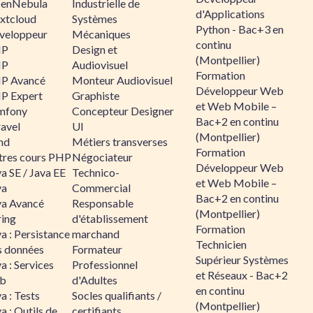
enNebula
Industrielle de
d'Applications
xtcloud
Systèmes
Python - Bac+3 en
veloppeur
Mécaniques
continu
HP
Design et
(Montpellier)
HP
Audiovisuel
Formation
P Avancé
Monteur Audiovisuel
Développeur Web
P Expert
Graphiste
et Web Mobile –
mfony
Concepteur Designer
Bac+2 en continu
ravel
UI
(Montpellier)
nd
Métiers transverses
Formation
tres cours PHP
Négociateur
Développeur Web
a SE / Java EE
Technico-
et Web Mobile –
va
Commercial
Bac+2 en continu
va Avancé
Responsable
(Montpellier)
ring
d'établissement
Formation
a : Persistance
marchand
Technicien
s données
Formateur
Supérieur Systèmes
a : Services
Professionnel
et Réseaux - Bac+2
b
d'Adultes
en continu
a : Tests
Socles qualifiants /
(Montpellier)
a : Outils de
certifiants