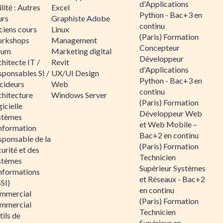
d'Applications
lité : Autres
Excel
Python - Bac+3 en
urs
Graphiste Adobe
continu
ciens cours
Linux
(Paris) Formation
rkshops
Management
Concepteur
rum
Marketing digital
Développeur
hitecte IT /
Revit
d'Applications
sponsables SI /
UX/UI Design
Python - Bac+3 en
cideurs
Web
continu
chitecture
Windows Server
(Paris) Formation
icielle
Développeur Web
stèmes
et Web Mobile –
information
Bac+2 en continu
sponsable de la
(Paris) Formation
urité et des
Technicien
stèmes
Supérieur Systèmes
informations
et Réseaux - Bac+2
SI)
en continu
mmercial
(Paris) Formation
mmercial
Technicien
ils de
Supérieur en