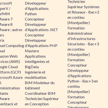
Technicien
crosoft
Développeur
Supérieur Systèmes
perV /
d'Applications
et Réseaux - Bac+2
CVMM
Python
en continu
ware 7
Concepteur
(Montpellier)
ware 8
Développeur
Formation
ware : autres
d'Applications .NET
Administrateur
urs
Concepteur
d'Infrastructures
rix
Développeur
Sécurisées - Bac+3
oud Computing
d'Applications PHP
en continu
oud
Mastere
(Montpellier)
azon Web
Applications
Formation
rvices (AWS)
Intelligentes et
Concepteur
ogle Cloud
BigData
Développeur
atform (GCP)
Ingénierie et
d'Applications
crosoft Azure
modélisation
Python - Bac+3 en
5
BIM Modeleur du
continu
ministration
bâtiment
(Montpellier)
tanix
Coordinateur BIM
Formation
ware
Technicien Supérieur
Concepteur
enStack et
en Conception
Développeur