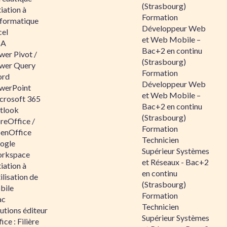
(Strasbourg)
tiation à
Formation
nformatique
Développeur Web
cel
et Web Mobile –
BA
Bac+2 en continu
wer Pivot /
(Strasbourg)
wer Query
Formation
rd
Développeur Web
werPoint
et Web Mobile –
crosoft 365
Bac+2 en continu
tlook
(Strasbourg)
reOffice /
Formation
enOffice
Technicien
ogle
Supérieur Systèmes
rkspace
et Réseaux - Bac+2
tiation à
en continu
tilisation de
(Strasbourg)
bile
Formation
ac
Technicien
utions éditeur
Supérieur Systèmes
ice : Filière