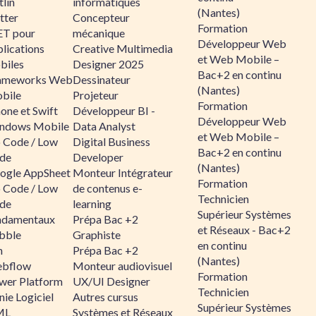
lin
informatiques
(Nantes)
tter
Concepteur
Formation
ET pour
mécanique
Développeur Web
lications
Creative Multimedia
et Web Mobile –
biles
Designer 2025
Bac+2 en continu
ameworks Web
Dessinateur
(Nantes)
bile
Projeteur
Formation
one et Swift
Développeur BI -
Développeur Web
ndows Mobile
Data Analyst
et Web Mobile –
 Code / Low
Digital Business
Bac+2 en continu
de
Developer
(Nantes)
ogle AppSheet
Monteur Intégrateur
Formation
 Code / Low
de contenus e-
Technicien
de
learning
Supérieur Systèmes
ndamentaux
Prépa Bac +2
et Réseaux - Bac+2
bble
Graphiste
en continu
n
Prépa Bac +2
(Nantes)
bflow
Monteur audiovisuel
Formation
wer Platform
UX/UI Designer
Technicien
ie Logiciel
Autres cursus
Supérieur Systèmes
ML
Systèmes et Réseaux