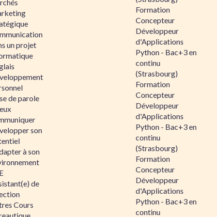
rchés
Formation
rketing
Concepteur
ratégique
Développeur
mmunication
d'Applications
s un projet
Python - Bac+3 en
formatique
continu
glais
(Strasbourg)
veloppement
Formation
rsonnel
Concepteur
se de parole
Développeur
eux
d'Applications
mmuniquer
Python - Bac+3 en
velopper son
continu
entiel
(Strasbourg)
dapter à son
Formation
vironnement
Concepteur
E
Développeur
istant(e) de
d'Applications
ection
Python - Bac+3 en
tres Cours
continu
reautique