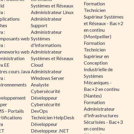
Formation
ld
Systèmes et Réseaux
Technicien
a :
Administrateur Linux
Supérieur Systèmes
plications
Administrateur
et Réseaux - Bac+2
ches
Support
en continu
a :
Administrateur
(Montpellier)
mposants web
Systèmes
Formation
a :
d'Informations
Technicien
ameworks web
Administrateur
Supérieur en
ministration
Systèmes et Réseaux
Conception
va EE
Cloud
Industrielle de
tres cours Java
Administrateur
Systèmes
a :
Windows Server
Mécaniques -
vironnements
Analyste
Bac+2 en continu
Cybersécurité
(Nantes)
veloppement
Développeur
Formation
sper
Cybersécurité
Administrateur
S - Portails
DevOps
d'Infrastructures
tifications
Technicien HelpDesk
Sécurisées - Bac+3
va
Développeur
en continu
ET
Développeur .NET