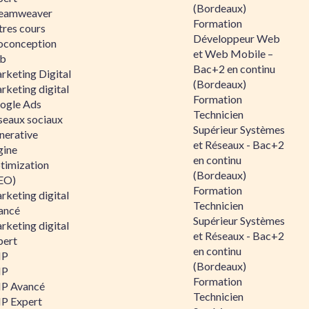
(Bordeaux)
eamweaver
Formation
tres cours
Développeur Web
oconception
et Web Mobile –
b
Bac+2 en continu
rketing Digital
(Bordeaux)
rketing digital
Formation
ogle Ads
Technicien
seaux sociaux
Supérieur Systèmes
nerative
et Réseaux - Bac+2
gine
en continu
timization
(Bordeaux)
EO)
Formation
rketing digital
Technicien
ancé
Supérieur Systèmes
rketing digital
et Réseaux - Bac+2
pert
en continu
HP
(Bordeaux)
HP
Formation
P Avancé
Technicien
P Expert