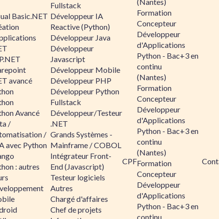
(Nantes)
Fullstack
Formation
sual Basic.NET
Développeur IA
Concepteur
éation
Reactive (Python)
Développeur
pplications
Développeur Java
d'Applications
ET
Développeur
Python - Bac+3 en
P.NET
Javascript
continu
arepoint
Développeur Mobile
(Nantes)
ET avancé
Développeur PHP
Formation
thon
Développeur Python
Concepteur
thon
Fullstack
Développeur
thon Avancé
Développeur/Testeur
d'Applications
ta /
.NET
Python - Bac+3 en
tomatisation /
Grands Systèmes -
continu
A avec Python
Mainframe / COBOL
(Nantes)
ango
Intégrateur Front-
CPF
Cont
Formation
hon : autres
End (Javascript)
Concepteur
urs
Testeur logiciels
Développeur
veloppement
Autres
d'Applications
bile
Chargé d'affaires
Python - Bac+3 en
droid
Chef de projets
continu