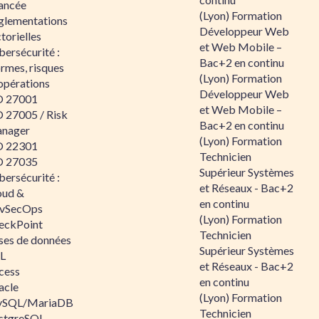
ancée
(Lyon) Formation
glementations
Développeur Web
torielles
et Web Mobile –
ersécurité :
Bac+2 en continu
rmes, risques
(Lyon) Formation
opérations
Développeur Web
O 27001
et Web Mobile –
O 27005 / Risk
Bac+2 en continu
nager
(Lyon) Formation
O 22301
Technicien
O 27035
Supérieur Systèmes
ersécurité :
et Réseaux - Bac+2
oud &
en continu
vSecOps
(Lyon) Formation
eckPoint
Technicien
ses de données
Supérieur Systèmes
L
et Réseaux - Bac+2
cess
en continu
acle
(Lyon) Formation
SQL/MariaDB
Technicien
stgreSQL