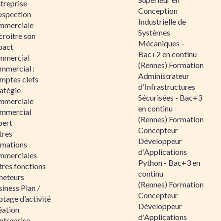
ntreprise
Conception
ospection
Industrielle de
mmerciale
Systèmes
croitre son
Mécaniques -
pact
Bac+2 en continu
mmercial
(Rennes) Formation
mmercial :
Administrateur
mptes clefs
d'Infrastructures
atégie
Sécurisées - Bac+3
mmerciale
en continu
mmercial
(Rennes) Formation
pert
Concepteur
tres
Développeur
rmations
d'Applications
mmerciales
Python - Bac+3 en
tres fonctions
continu
heteurs
(Rennes) Formation
iness Plan /
Concepteur
otage d’activité
Développeur
éation
d'Applications
ntreprise