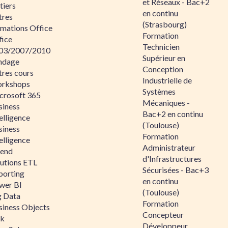
et Réseaux - Bac+2
tiers
en continu
tres
(Strasbourg)
rmations Office
Formation
fice
Technicien
03/2007/2010
Supérieur en
ndage
Conception
tres cours
Industrielle de
rkshops
Systèmes
crosoft 365
Mécaniques -
siness
Bac+2 en continu
elligence
(Toulouse)
siness
Formation
elligence
Administrateur
lend
d'Infrastructures
lutions ETL
Sécurisées - Bac+3
porting
en continu
wer BI
(Toulouse)
g Data
Formation
siness Objects
Concepteur
ik
Développeur