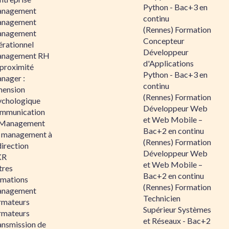
Python - Bac+3 en
nagement
continu
nagement
(Rennes) Formation
nagement
Concepteur
érationnel
Développeur
nagement RH
d'Applications
 proximité
Python - Bac+3 en
nager :
continu
mension
(Rennes) Formation
ychologique
Développeur Web
mmunication
et Web Mobile –
 Management
Bac+2 en continu
 management à
(Rennes) Formation
direction
Développeur Web
KR
et Web Mobile –
tres
Bac+2 en continu
rmations
(Rennes) Formation
nagement
Technicien
rmateurs
Supérieur Systèmes
rmateurs
et Réseaux - Bac+2
ansmission de