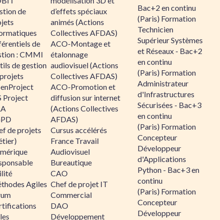
BIT
modélisation 3D et
Bac+2 en continu
stion de
d’effets spéciaux
(Paris) Formation
jets
animés (Actions
Technicien
formatiques
Collectives AFDAS)
Supérieur Systèmes
érentiels de
ACO-Montage et
et Réseaux - Bac+2
stion : CMMI
étalonnage
en continu
ils de gestion
audiovisuel (Actions
(Paris) Formation
projets
Collectives AFDAS)
Administrateur
enProject
ACO-Promotion et
d'Infrastructures
 Project
diffusion sur internet
Sécurisées - Bac+3
RA
(Actions Collectives
en continu
GPD
AFDAS)
(Paris) Formation
f de projets
Cursus accélérés
Concepteur
tier)
France Travail
Développeur
mérique
Audiovisuel
d'Applications
sponsable
Bureautique
Python - Bac+3 en
lité
CAO
continu
thodes Agiles
Chef de projet IT
(Paris) Formation
rum
Commercial
Concepteur
tifications
DAO
Développeur
les
Développement