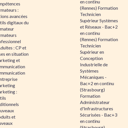
en continu
mpétences
(Rennes) Formation
rmateurs :
Technicien
tions avancées
Supérieur Systèmes
ils digitaux du
et Réseaux - Bac+2
rmateur
en continu
rmateurs
(Rennes) Formation
ofessionnel
Technicien
dultes : CP et
Supérieur en
es en situation
Conception
rketing et
Industrielle de
mmunication
Systèmes
mmunication
Mécaniques -
ntreprise
Bac+2 en continu
rketing
(Strasbourg)
rketing :
Formation
ils
Administrateur
ditionnels
d'Infrastructures
uveaux
Sécurisées - Bac+3
duits et
en continu
uveaux
(Strasbourg)