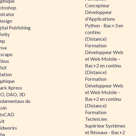
aphique
Concepteur
otoshop
Développeur
ustrator
d'Applications
Design
Python - Bac+3 en
ital Publishing
continu
inity
(Distance)
mp
Formation
nva
Développeur Web
kscape
et Web Mobile –
ribus
Bac+2 en continu
TeX
(Distance)
éation
Formation
aphique
Développeur Web
ark Xpress
et Web Mobile –
O, DAO, 3D
Bac+2 en continu
ndamentaux du
(Distance)
ssin
Formation
toCAD
Technicien
vit
Supérieur Systèmes
lidworks
et Réseaux - Bac+2
tia