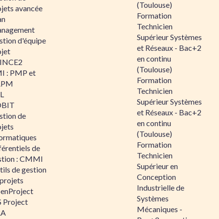
(Toulouse)
ojets avancée
Formation
an
Technicien
nagement
Supérieur Systèmes
stion d'équipe
et Réseaux - Bac+2
jet
en continu
INCE2
(Toulouse)
I : PMP et
Formation
APM
Technicien
IL
Supérieur Systèmes
BIT
et Réseaux - Bac+2
stion de
en continu
jets
(Toulouse)
formatiques
Formation
érentiels de
Technicien
stion : CMMI
Supérieur en
ils de gestion
Conception
projets
Industrielle de
enProject
Systèmes
 Project
Mécaniques -
RA