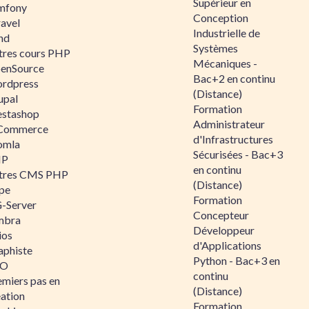
Supérieur en
mfony
Conception
ravel
Industrielle de
nd
Systèmes
tres cours PHP
Mécaniques -
enSource
Bac+2 en continu
rdpress
(Distance)
upal
Formation
estashop
Administrateur
Commerce
d'Infrastructures
omla
Sécurisées - Bac+3
IP
en continu
tres CMS PHP
(Distance)
pe
Formation
-Server
Concepteur
mbra
Développeur
ios
d'Applications
aphiste
Python - Bac+3 en
AO
continu
emiers pas en
(Distance)
éation
Formation