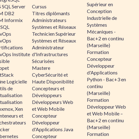
Supérieur en
 SQL Server
Cursus
Conception
M DB2
Titres diplômants
Industrielle de
M Informix
Administrateurs
Systèmes
SQL
Systèmes et Réseaux
Mécaniques -
vOps
Technicien Supérieur
Bac+2 en continu
vOps
Systèmes et Réseaux
(Marseille)
tifications
Administrateur
Formation
vOps Institute
d'Infrastructures
Concepteur
sible
Sécurisées
Développeur
ppet
Mastere
d'Applications
ltStack
CyberSécurité et
Python - Bac+3 en
ne Logicielle
Haute Disponibilité
continu
ils de
Concepteurs et
(Marseille)
tualisation
Développeurs
Formation
tualisation
Développeurs Web
Développeur Web
oxmox, Xen
et Web Mobile
et Web Mobile –
nteneurs et
Concepteur
Bac+2 en continu
chestrateurs
Développeur
(Marseille)
cker
d'Applications Java
Formation
bernetes
Concepteur