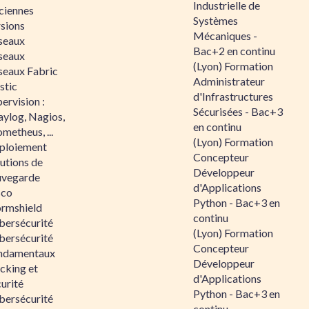
Industrielle de
ciennes
Systèmes
rsions
Mécaniques -
seaux
Bac+2 en continu
seaux
(Lyon) Formation
seaux Fabric
Administrateur
stic
d'Infrastructures
ervision :
Sécurisées - Bac+3
aylog, Nagios,
en continu
metheus, ...
(Lyon) Formation
ploiement
Concepteur
utions de
Développeur
uvegarde
d'Applications
sco
Python - Bac+3 en
ormshield
continu
bersécurité
(Lyon) Formation
bersécurité
Concepteur
ndamentaux
Développeur
cking et
d'Applications
urité
Python - Bac+3 en
bersécurité
continu