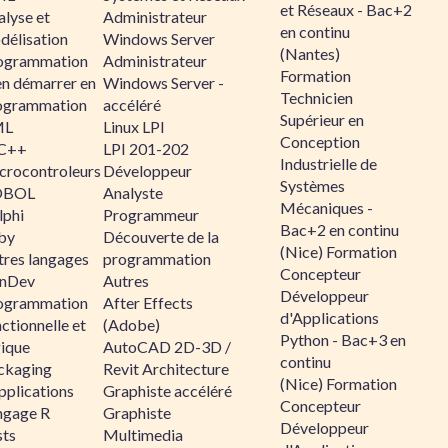
et Réseaux - Bac+2
alyse et
Administrateur
en continu
délisation
Windows Server
(Nantes)
ogrammation
Administrateur
Formation
en démarrer en
Windows Server -
Technicien
ogrammation
accéléré
Supérieur en
ML
Linux LPI
Conception
C++
LPI 201-202
Industrielle de
crocontroleurs
Développeur
Systèmes
OBOL
Analyste
Mécaniques -
lphi
Programmeur
Bac+2 en continu
by
Découverte de la
(Nice) Formation
tres langages
programmation
Concepteur
nDev
Autres
Développeur
ogrammation
After Effects
d'Applications
ctionnelle et
(Adobe)
Python - Bac+3 en
gique
AutoCAD 2D-3D /
continu
ckaging
Revit Architecture
(Nice) Formation
pplications
Graphiste accéléré
Concepteur
ngage R
Graphiste
Développeur
sts
Multimedia