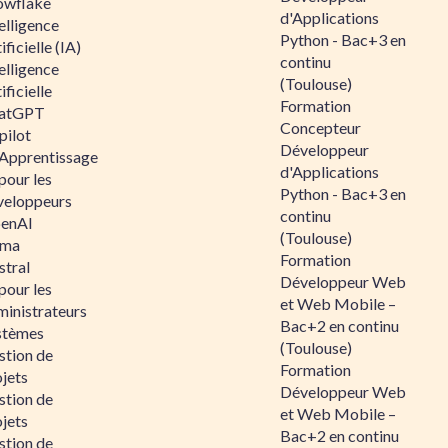
owflake
d'Applications
elligence
Python - Bac+3 en
ificielle (IA)
continu
elligence
(Toulouse)
ificielle
Formation
atGPT
Concepteur
pilot
Développeur
 Apprentissage
d'Applications
pour les
Python - Bac+3 en
veloppeurs
continu
enAI
(Toulouse)
ama
Formation
stral
Développeur Web
pour les
et Web Mobile –
ministrateurs
Bac+2 en continu
stèmes
(Toulouse)
stion de
Formation
jets
Développeur Web
stion de
et Web Mobile –
jets
Bac+2 en continu
stion de