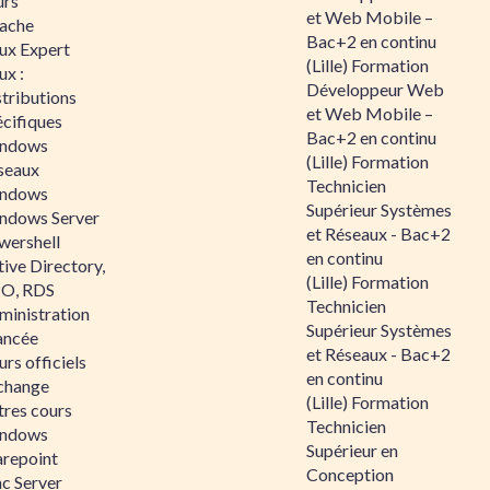
urs
et Web Mobile –
ache
Bac+2 en continu
nux Expert
(Lille) Formation
ux :
Développeur Web
tributions
et Web Mobile –
écifiques
Bac+2 en continu
ndows
(Lille) Formation
seaux
Technicien
ndows
Supérieur Systèmes
ndows Server
et Réseaux - Bac+2
wershell
en continu
ive Directory,
(Lille) Formation
O, RDS
Technicien
ministration
Supérieur Systèmes
ancée
et Réseaux - Bac+2
rs officiels
en continu
change
(Lille) Formation
tres cours
Technicien
ndows
Supérieur en
arepoint
Conception
nc Server