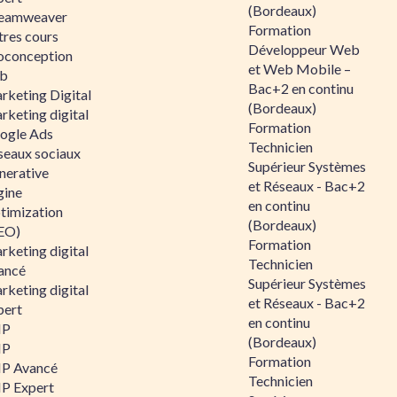
(Bordeaux)
eamweaver
Formation
tres cours
Développeur Web
oconception
et Web Mobile –
b
Bac+2 en continu
rketing Digital
(Bordeaux)
rketing digital
Formation
ogle Ads
Technicien
seaux sociaux
Supérieur Systèmes
nerative
et Réseaux - Bac+2
gine
en continu
timization
(Bordeaux)
EO)
Formation
rketing digital
Technicien
ancé
Supérieur Systèmes
rketing digital
et Réseaux - Bac+2
pert
en continu
HP
(Bordeaux)
HP
Formation
P Avancé
Technicien
P Expert