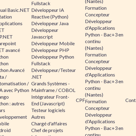
(Nantes)
Fullstack
Formation
sual Basic.NET
Développeur IA
Concepteur
éation
Reactive (Python)
Développeur
pplications
Développeur Java
d'Applications
ET
Développeur
Python - Bac+3 en
P.NET
Javascript
continu
arepoint
Développeur Mobile
(Nantes)
ET avancé
Développeur PHP
Formation
thon
Développeur Python
Concepteur
thon
Fullstack
Développeur
thon Avancé
Développeur/Testeur
d'Applications
ta /
.NET
Python - Bac+3 en
tomatisation /
Grands Systèmes -
continu
A avec Python
Mainframe / COBOL
(Nantes)
ango
Intégrateur Front-
CPF
Cont
Formation
hon : autres
End (Javascript)
Concepteur
urs
Testeur logiciels
Développeur
veloppement
Autres
d'Applications
bile
Chargé d'affaires
Python - Bac+3 en
droid
Chef de projets
continu