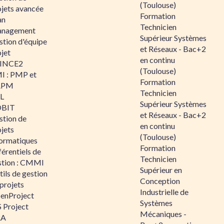
(Toulouse)
ojets avancée
Formation
an
Technicien
nagement
Supérieur Systèmes
stion d'équipe
et Réseaux - Bac+2
jet
en continu
INCE2
(Toulouse)
I : PMP et
Formation
APM
Technicien
IL
Supérieur Systèmes
BIT
et Réseaux - Bac+2
stion de
en continu
jets
(Toulouse)
formatiques
Formation
érentiels de
Technicien
stion : CMMI
Supérieur en
ils de gestion
Conception
projets
Industrielle de
enProject
Systèmes
 Project
Mécaniques -
RA