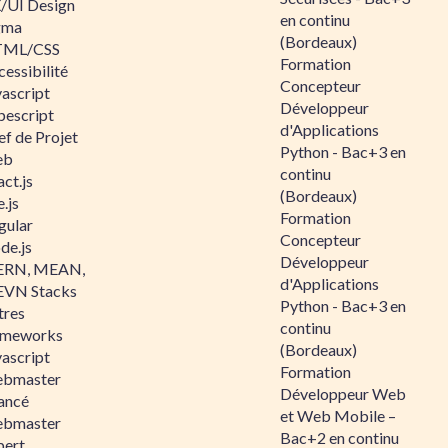
/UI Design
en continu
gma
(Bordeaux)
ML/CSS
Formation
essibilité
Concepteur
vascript
Développeur
pescript
d'Applications
ef de Projet
Python - Bac+3 en
eb
continu
ct.js
(Bordeaux)
.js
Formation
gular
Concepteur
de.js
Développeur
RN, MEAN,
d'Applications
VN Stacks
Python - Bac+3 en
tres
continu
ameworks
(Bordeaux)
vascript
Formation
bmaster
Développeur Web
ancé
et Web Mobile –
bmaster
Bac+2 en continu
pert