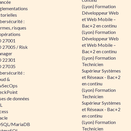
ancée
(Lyon) Formation
glementations
Développeur Web
torielles
et Web Mobile –
ersécurité :
Bac+2 en continu
rmes, risques
(Lyon) Formation
opérations
Développeur Web
O 27001
et Web Mobile –
O 27005 / Risk
Bac+2 en continu
nager
(Lyon) Formation
O 22301
Technicien
O 27035
Supérieur Systèmes
ersécurité :
et Réseaux - Bac+2
oud &
en continu
vSecOps
(Lyon) Formation
eckPoint
Technicien
ses de données
Supérieur Systèmes
L
et Réseaux - Bac+2
cess
en continu
acle
(Lyon) Formation
SQL/MariaDB
Technicien
stgreSQL