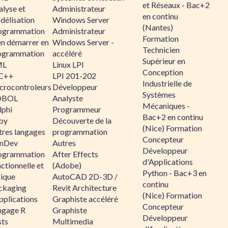
et Réseaux - Bac+2
alyse et
Administrateur
en continu
délisation
Windows Server
(Nantes)
ogrammation
Administrateur
Formation
en démarrer en
Windows Server -
Technicien
ogrammation
accéléré
Supérieur en
ML
Linux LPI
Conception
C++
LPI 201-202
Industrielle de
crocontroleurs
Développeur
Systèmes
OBOL
Analyste
Mécaniques -
lphi
Programmeur
Bac+2 en continu
by
Découverte de la
(Nice) Formation
tres langages
programmation
Concepteur
nDev
Autres
Développeur
ogrammation
After Effects
d'Applications
ctionnelle et
(Adobe)
Python - Bac+3 en
gique
AutoCAD 2D-3D /
continu
ckaging
Revit Architecture
(Nice) Formation
pplications
Graphiste accéléré
Concepteur
ngage R
Graphiste
Développeur
sts
Multimedia