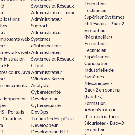
Formation
ld
Systèmes et Réseaux
Technicien
a :
Administrateur Linux
Supérieur Systèmes
plications
Administrateur
et Réseaux - Bac+2
ches
Support
en continu
a :
Administrateur
(Montpellier)
mposants web
Systèmes
Formation
a :
d'Informations
Technicien
ameworks web
Administrateur
Supérieur en
ministration
Systèmes et Réseaux
Conception
va EE
Cloud
Industrielle de
tres cours Java
Administrateur
Systèmes
a :
Windows Server
Mécaniques -
vironnements
Analyste
Bac+2 en continu
Cybersécurité
(Nantes)
veloppement
Développeur
Formation
sper
Cybersécurité
Administrateur
S - Portails
DevOps
d'Infrastructures
tifications
Technicien HelpDesk
Sécurisées - Bac+3
va
Développeur
en continu
ET
Développeur .NET