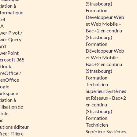
(Strasbourg)
tiation à
Formation
nformatique
Développeur Web
cel
et Web Mobile –
BA
Bac+2 en continu
wer Pivot /
(Strasbourg)
wer Query
Formation
rd
Développeur Web
werPoint
et Web Mobile –
crosoft 365
Bac+2 en continu
tlook
(Strasbourg)
reOffice /
Formation
enOffice
Technicien
ogle
Supérieur Systèmes
rkspace
et Réseaux - Bac+2
tiation à
en continu
tilisation de
(Strasbourg)
bile
Formation
ac
Technicien
utions éditeur
Supérieur Systèmes
ice : Filière