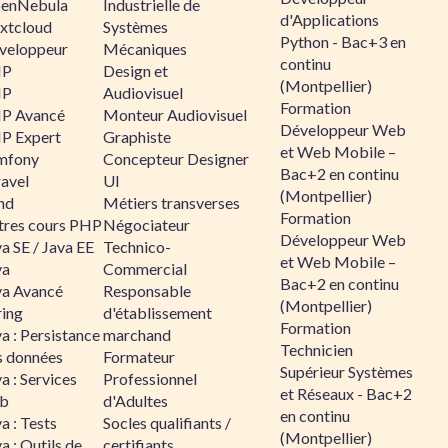
enNebula
Industrielle de
d'Applications
xtcloud
Systèmes
Python - Bac+3 en
veloppeur
Mécaniques
continu
HP
Design et
(Montpellier)
HP
Audiovisuel
Formation
P Avancé
Monteur Audiovisuel
Développeur Web
P Expert
Graphiste
et Web Mobile –
mfony
Concepteur Designer
Bac+2 en continu
ravel
UI
(Montpellier)
nd
Métiers transverses
Formation
tres cours PHP
Négociateur
Développeur Web
a SE / Java EE
Technico-
et Web Mobile –
va
Commercial
Bac+2 en continu
va Avancé
Responsable
(Montpellier)
ring
d'établissement
Formation
a : Persistance
marchand
Technicien
s données
Formateur
Supérieur Systèmes
a : Services
Professionnel
et Réseaux - Bac+2
b
d'Adultes
en continu
a : Tests
Socles qualifiants /
(Montpellier)
a : Outils de
certifiants