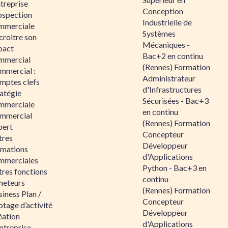
ntreprise
Conception
ospection
Industrielle de
mmerciale
Systèmes
croitre son
Mécaniques -
pact
Bac+2 en continu
mmercial
(Rennes) Formation
mmercial :
Administrateur
mptes clefs
d'Infrastructures
atégie
Sécurisées - Bac+3
mmerciale
en continu
mmercial
(Rennes) Formation
pert
Concepteur
tres
Développeur
rmations
d'Applications
mmerciales
Python - Bac+3 en
tres fonctions
continu
heteurs
(Rennes) Formation
iness Plan /
Concepteur
otage d’activité
Développeur
éation
d'Applications
ntreprise