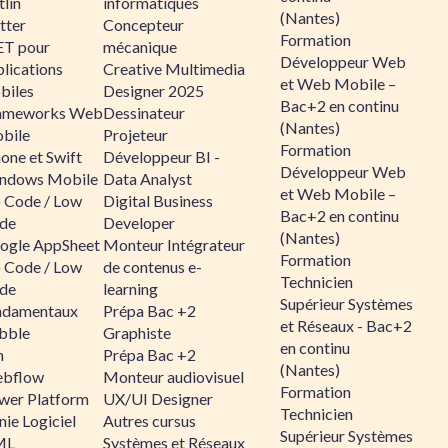
lin
informatiques
(Nantes)
tter
Concepteur
Formation
ET pour
mécanique
Développeur Web
lications
Creative Multimedia
et Web Mobile –
biles
Designer 2025
Bac+2 en continu
ameworks Web
Dessinateur
(Nantes)
bile
Projeteur
Formation
one et Swift
Développeur BI -
Développeur Web
ndows Mobile
Data Analyst
et Web Mobile –
 Code / Low
Digital Business
Bac+2 en continu
de
Developer
(Nantes)
ogle AppSheet
Monteur Intégrateur
Formation
 Code / Low
de contenus e-
Technicien
de
learning
Supérieur Systèmes
ndamentaux
Prépa Bac +2
et Réseaux - Bac+2
bble
Graphiste
en continu
n
Prépa Bac +2
(Nantes)
bflow
Monteur audiovisuel
Formation
wer Platform
UX/UI Designer
Technicien
ie Logiciel
Autres cursus
Supérieur Systèmes
ML
Systèmes et Réseaux