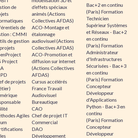
BIT
modélisation 3D et
Bac+2 en continu
stion de
d’effets spéciaux
(Paris) Formation
jets
animés (Actions
Technicien
formatiques
Collectives AFDAS)
Supérieur Systèmes
érentiels de
ACO-Montage et
et Réseaux - Bac+2
stion : CMMI
étalonnage
en continu
ils de gestion
audiovisuel (Actions
(Paris) Formation
projets
Collectives AFDAS)
Administrateur
enProject
ACO-Promotion et
d'Infrastructures
 Project
diffusion sur internet
Sécurisées - Bac+3
RA
(Actions Collectives
en continu
GPD
AFDAS)
(Paris) Formation
f de projets
Cursus accélérés
Concepteur
tier)
France Travail
Développeur
mérique
Audiovisuel
d'Applications
sponsable
Bureautique
Python - Bac+3 en
lité
CAO
continu
thodes Agiles
Chef de projet IT
(Paris) Formation
rum
Commercial
Concepteur
tifications
DAO
Développeur
les
Développement