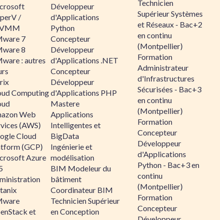
Technicien
crosoft
Développeur
Supérieur Systèmes
perV /
d'Applications
et Réseaux - Bac+2
CVMM
Python
en continu
ware 7
Concepteur
(Montpellier)
ware 8
Développeur
Formation
ware : autres
d'Applications .NET
Administrateur
urs
Concepteur
d'Infrastructures
rix
Développeur
Sécurisées - Bac+3
oud Computing
d'Applications PHP
en continu
oud
Mastere
(Montpellier)
azon Web
Applications
Formation
rvices (AWS)
Intelligentes et
Concepteur
ogle Cloud
BigData
Développeur
atform (GCP)
Ingénierie et
d'Applications
crosoft Azure
modélisation
Python - Bac+3 en
5
BIM Modeleur du
continu
ministration
bâtiment
(Montpellier)
tanix
Coordinateur BIM
Formation
ware
Technicien Supérieur
Concepteur
enStack et
en Conception
Développeur