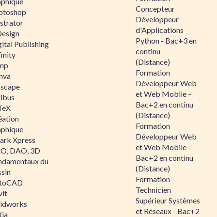
aphique
Concepteur
otoshop
Développeur
ustrator
d'Applications
Design
Python - Bac+3 en
ital Publishing
continu
inity
(Distance)
mp
Formation
nva
Développeur Web
kscape
et Web Mobile –
ribus
Bac+2 en continu
TeX
(Distance)
éation
Formation
aphique
Développeur Web
ark Xpress
et Web Mobile –
O, DAO, 3D
Bac+2 en continu
ndamentaux du
(Distance)
ssin
Formation
toCAD
Technicien
vit
Supérieur Systèmes
lidworks
et Réseaux - Bac+2
tia