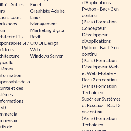
d'Applications
lité : Autres
Excel
Python - Bac+3 en
urs
Graphiste Adobe
continu
ciens cours
Linux
(Paris) Formation
rkshops
Management
Concepteur
rum
Marketing digital
Développeur
hitecte IT /
Revit
d'Applications
sponsables SI /
UX/UI Design
Python - Bac+3 en
cideurs
Web
continu
chitecture
Windows Server
(Paris) Formation
icielle
Développeur Web
stèmes
et Web Mobile –
information
Bac+2 en continu
sponsable de la
(Paris) Formation
urité et des
Technicien
stèmes
Supérieur Systèmes
informations
et Réseaux - Bac+2
SI)
en continu
mmercial
(Paris) Formation
mmercial
Technicien
ils de
Supérieur en