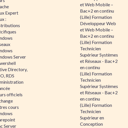
urs
et Web Mobile –
ache
Bac+2 en continu
nux Expert
(Lille) Formation
ux :
Développeur Web
tributions
et Web Mobile –
écifiques
Bac+2 en continu
ndows
(Lille) Formation
seaux
Technicien
ndows
Supérieur Systèmes
ndows Server
et Réseaux - Bac+2
wershell
en continu
ive Directory,
(Lille) Formation
O, RDS
Technicien
ministration
Supérieur Systèmes
ancée
et Réseaux - Bac+2
rs officiels
en continu
change
(Lille) Formation
tres cours
Technicien
ndows
Supérieur en
arepoint
Conception
nc Server