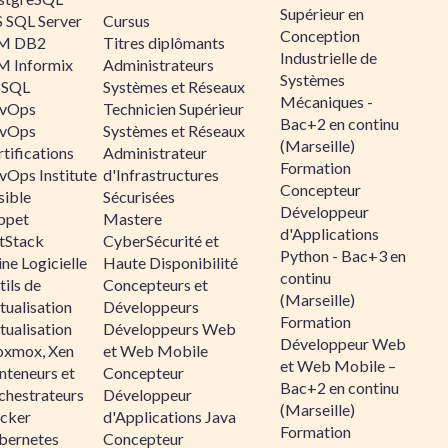
Supérieur en
 SQL Server
Cursus
Conception
M DB2
Titres diplômants
Industrielle de
M Informix
Administrateurs
Systèmes
SQL
Systèmes et Réseaux
Mécaniques -
vOps
Technicien Supérieur
Bac+2 en continu
vOps
Systèmes et Réseaux
(Marseille)
tifications
Administrateur
Formation
vOps Institute
d'Infrastructures
Concepteur
sible
Sécurisées
Développeur
ppet
Mastere
d'Applications
ltStack
CyberSécurité et
Python - Bac+3 en
ne Logicielle
Haute Disponibilité
continu
ils de
Concepteurs et
(Marseille)
tualisation
Développeurs
Formation
tualisation
Développeurs Web
Développeur Web
oxmox, Xen
et Web Mobile
et Web Mobile –
nteneurs et
Concepteur
Bac+2 en continu
chestrateurs
Développeur
(Marseille)
cker
d'Applications Java
Formation
bernetes
Concepteur