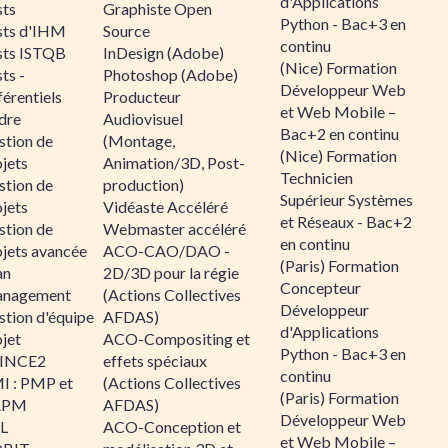
d'Applications
sts
Graphiste Open
Python - Bac+3 en
sts d'IHM
Source
continu
sts ISTQB
InDesign (Adobe)
(Nice) Formation
ts -
Photoshop (Adobe)
Développeur Web
érentiels
Producteur
et Web Mobile –
dre
Audiovisuel
Bac+2 en continu
stion de
(Montage,
(Nice) Formation
jets
Animation/3D, Post-
Technicien
stion de
production)
Supérieur Systèmes
jets
Vidéaste Accéléré
et Réseaux - Bac+2
stion de
Webmaster accéléré
en continu
ojets avancée
ACO-CAO/DAO -
(Paris) Formation
an
2D/3D pour la régie
Concepteur
nagement
(Actions Collectives
Développeur
stion d'équipe
AFDAS)
d'Applications
jet
ACO-Compositing et
Python - Bac+3 en
INCE2
effets spéciaux
continu
I : PMP et
(Actions Collectives
(Paris) Formation
APM
AFDAS)
Développeur Web
IL
ACO-Conception et
et Web Mobile –