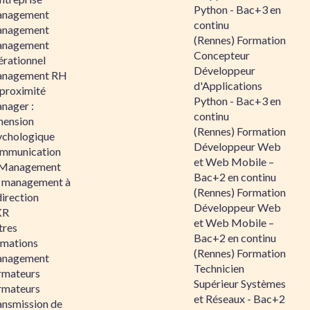
Python - Bac+3 en
nagement
continu
nagement
(Rennes) Formation
nagement
Concepteur
érationnel
Développeur
nagement RH
d'Applications
 proximité
Python - Bac+3 en
nager :
continu
mension
(Rennes) Formation
ychologique
Développeur Web
mmunication
et Web Mobile –
 Management
Bac+2 en continu
 management à
(Rennes) Formation
direction
Développeur Web
KR
et Web Mobile –
tres
Bac+2 en continu
rmations
(Rennes) Formation
nagement
Technicien
rmateurs
Supérieur Systèmes
rmateurs
et Réseaux - Bac+2
ansmission de