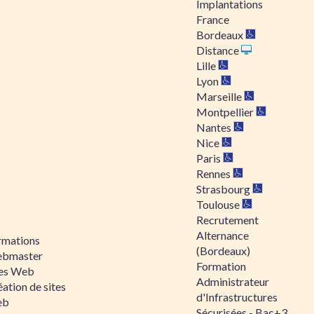
Implantations
France
Bordeaux
Distance
Lille
Lyon
Marseille
Montpellier
Nantes
Nice
Paris
Rennes
Strasbourg
Toulouse
Recrutement
Alternance
rmations
(Bordeaux)
bmaster
Formation
tes Web
Administrateur
ation de sites
d'Infrastructures
eb
Sécurisées - Bac+3