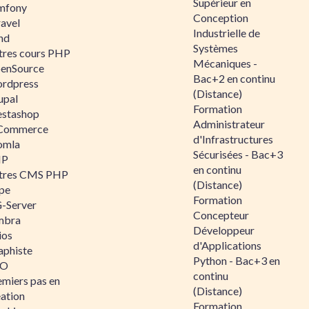
Supérieur en
mfony
Conception
ravel
Industrielle de
nd
Systèmes
tres cours PHP
Mécaniques -
enSource
Bac+2 en continu
rdpress
(Distance)
upal
Formation
estashop
Administrateur
Commerce
d'Infrastructures
omla
Sécurisées - Bac+3
IP
en continu
tres CMS PHP
(Distance)
pe
Formation
-Server
Concepteur
mbra
Développeur
ios
d'Applications
aphiste
Python - Bac+3 en
AO
continu
emiers pas en
(Distance)
éation
Formation