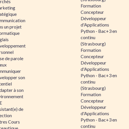
rchés
Formation
rketing
Concepteur
ratégique
Développeur
mmunication
d'Applications
s un projet
Python - Bac+3 en
formatique
continu
glais
(Strasbourg)
veloppement
Formation
rsonnel
Concepteur
se de parole
Développeur
eux
d'Applications
mmuniquer
Python - Bac+3 en
velopper son
continu
entiel
(Strasbourg)
dapter à son
Formation
vironnement
Concepteur
E
Développeur
istant(e) de
d'Applications
ection
Python - Bac+3 en
tres Cours
continu
reautique