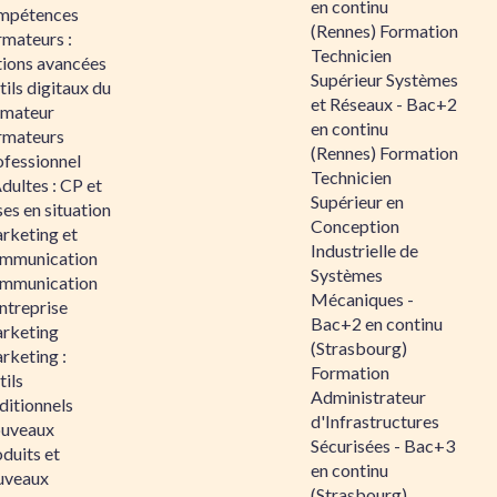
en continu
mpétences
(Rennes) Formation
rmateurs :
Technicien
tions avancées
Supérieur Systèmes
ils digitaux du
et Réseaux - Bac+2
rmateur
en continu
rmateurs
(Rennes) Formation
ofessionnel
Technicien
dultes : CP et
Supérieur en
es en situation
Conception
rketing et
Industrielle de
mmunication
Systèmes
mmunication
Mécaniques -
ntreprise
Bac+2 en continu
rketing
(Strasbourg)
rketing :
Formation
ils
Administrateur
ditionnels
d'Infrastructures
uveaux
Sécurisées - Bac+3
duits et
en continu
uveaux
(Strasbourg)