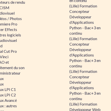
en continu
teurs de rendu
(Lille) Formation
CISM
Concepteur
diovisuel
Développeur
déos / Photos
d'Applications
emiere Pro
Python - Bac+3 en
er Effects
continu
res logiciels
(Lille) Formation
udiovisuel
Concepteur
id
Développeur
al Cut Pro
d'Applications
Vinci
Python - Bac+3 en
O et
continu
aitement du son
(Lille) Formation
ministrateur
Concepteur
nux
Développeur
nux
d'Applications
nux LPI C1
Python - Bac+3 en
nux LPI C2
continu
nux Avancé
(Lille) Formation
ux : autres
Développeur Web