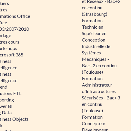
et Réseaux - Bac+2
tiers
en continu
tres
(Strasbourg)
rmations Office
Formation
fice
Technicien
03/2007/2010
Supérieur en
ndage
Conception
tres cours
Industrielle de
rkshops
Systèmes
crosoft 365
Mécaniques -
siness
Bac+2 en continu
elligence
(Toulouse)
siness
Formation
elligence
Administrateur
lend
d'Infrastructures
lutions ETL
Sécurisées - Bac+3
porting
en continu
wer BI
(Toulouse)
g Data
Formation
siness Objects
Concepteur
ik
Développeur