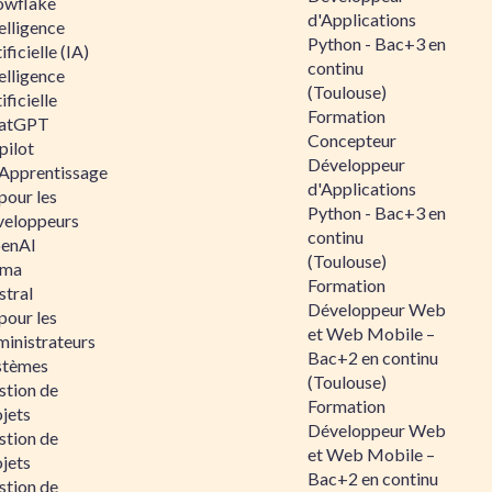
owflake
d'Applications
elligence
Python - Bac+3 en
ificielle (IA)
continu
elligence
(Toulouse)
ificielle
Formation
atGPT
Concepteur
pilot
Développeur
 Apprentissage
d'Applications
pour les
Python - Bac+3 en
veloppeurs
continu
enAI
(Toulouse)
ama
Formation
stral
Développeur Web
pour les
et Web Mobile –
ministrateurs
Bac+2 en continu
stèmes
(Toulouse)
stion de
Formation
jets
Développeur Web
stion de
et Web Mobile –
jets
Bac+2 en continu
stion de