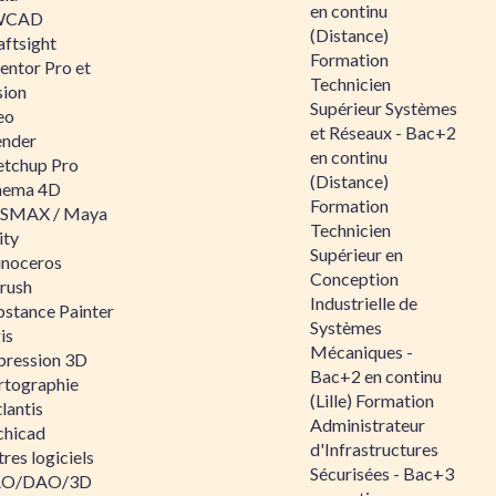
en continu
WCAD
(Distance)
aftsight
Formation
entor Pro et
Technicien
sion
Supérieur Systèmes
eo
et Réseaux - Bac+2
ender
en continu
etchup Pro
(Distance)
nema 4D
Formation
SMAX / Maya
Technicien
ity
Supérieur en
inoceros
Conception
rush
Industrielle de
bstance Painter
Systèmes
is
Mécaniques -
pression 3D
Bac+2 en continu
rtographie
(Lille) Formation
lantis
Administrateur
chicad
d'Infrastructures
res logiciels
Sécurisées - Bac+3
O/DAO/3D