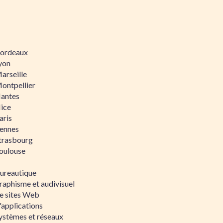
 Bordeaux
Lyon
Marseille
Montpellier
Nantes
Nice
aris
Rennes
Strasbourg
Toulouse
bureautique
raphisme et audivisuel
e sites Web
'applications
ystèmes et réseaux