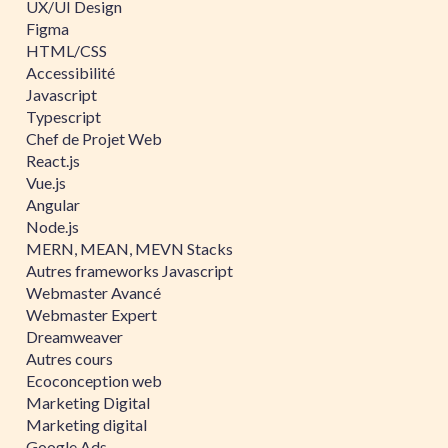
UX/UI Design
Figma
HTML/CSS
Accessibilité
Javascript
Typescript
Chef de Projet Web
React.js
Vue.js
Angular
Node.js
MERN, MEAN, MEVN Stacks
Autres frameworks Javascript
Webmaster Avancé
Webmaster Expert
Dreamweaver
Autres cours
Ecoconception web
Marketing Digital
Marketing digital
Google Ads