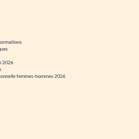
formations
ques
on 2026
e
ssionnelle femmes-hommes 2026