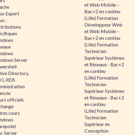
urs
et Web Mobile –
ache
Bac+2 en continu
nux Expert
(Lille) Formation
ux :
Développeur Web
tributions
et Web Mobile –
écifiques
Bac+2 en continu
ndows
(Lille) Formation
seaux
Technicien
ndows
Supérieur Systèmes
ndows Server
et Réseaux - Bac+2
wershell
en continu
ive Directory,
(Lille) Formation
O, RDS
Technicien
ministration
Supérieur Systèmes
ancée
et Réseaux - Bac+2
rs officiels
en continu
change
(Lille) Formation
tres cours
Technicien
ndows
Supérieur en
arepoint
Conception
nc Server