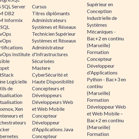
Supérieur en
 SQL Server
Cursus
Conception
M DB2
Titres diplômants
Industrielle de
M Informix
Administrateurs
Systèmes
SQL
Systèmes et Réseaux
Mécaniques -
vOps
Technicien Supérieur
Bac+2 en continu
vOps
Systèmes et Réseaux
(Marseille)
tifications
Administrateur
Formation
vOps Institute
d'Infrastructures
Concepteur
sible
Sécurisées
Développeur
ppet
Mastere
d'Applications
ltStack
CyberSécurité et
Python - Bac+3 en
ne Logicielle
Haute Disponibilité
continu
ils de
Concepteurs et
(Marseille)
tualisation
Développeurs
Formation
tualisation
Développeurs Web
Développeur Web
oxmox, Xen
et Web Mobile
et Web Mobile –
nteneurs et
Concepteur
Bac+2 en continu
chestrateurs
Développeur
(Marseille)
cker
d'Applications Java
Formation
bernetes
Concepteur