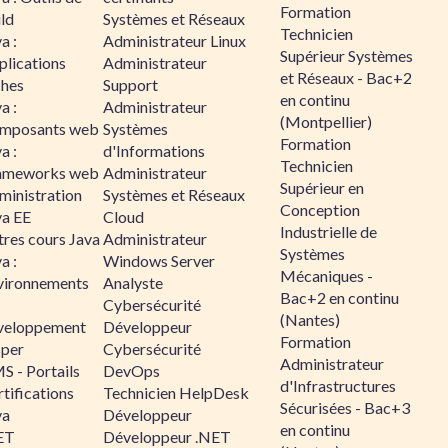
Formation
ld
Systèmes et Réseaux
Technicien
a :
Administrateur Linux
Supérieur Systèmes
plications
Administrateur
et Réseaux - Bac+2
ches
Support
en continu
a :
Administrateur
(Montpellier)
mposants web
Systèmes
Formation
a :
d'Informations
Technicien
ameworks web
Administrateur
Supérieur en
ministration
Systèmes et Réseaux
Conception
va EE
Cloud
Industrielle de
tres cours Java
Administrateur
Systèmes
a :
Windows Server
Mécaniques -
vironnements
Analyste
Bac+2 en continu
Cybersécurité
(Nantes)
veloppement
Développeur
Formation
sper
Cybersécurité
Administrateur
S - Portails
DevOps
d'Infrastructures
tifications
Technicien HelpDesk
Sécurisées - Bac+3
va
Développeur
en continu
ET
Développeur .NET