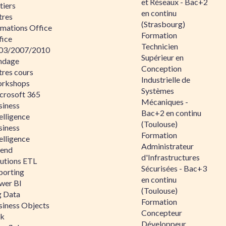
et Réseaux - Bac+2
tiers
en continu
tres
(Strasbourg)
rmations Office
Formation
fice
Technicien
03/2007/2010
Supérieur en
ndage
Conception
tres cours
Industrielle de
rkshops
Systèmes
crosoft 365
Mécaniques -
siness
Bac+2 en continu
elligence
(Toulouse)
siness
Formation
elligence
Administrateur
lend
d'Infrastructures
lutions ETL
Sécurisées - Bac+3
porting
en continu
wer BI
(Toulouse)
g Data
Formation
siness Objects
Concepteur
ik
Développeur