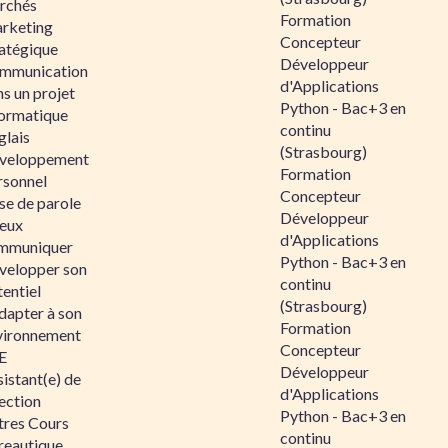
rchés
Formation
rketing
Concepteur
ratégique
Développeur
mmunication
d'Applications
s un projet
Python - Bac+3 en
formatique
continu
glais
(Strasbourg)
veloppement
Formation
rsonnel
Concepteur
se de parole
Développeur
eux
d'Applications
mmuniquer
Python - Bac+3 en
velopper son
continu
entiel
(Strasbourg)
dapter à son
Formation
vironnement
Concepteur
E
Développeur
istant(e) de
d'Applications
ection
Python - Bac+3 en
tres Cours
continu
reautique