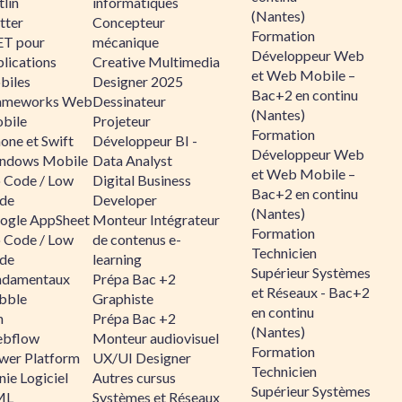
lin
informatiques
(Nantes)
tter
Concepteur
Formation
ET pour
mécanique
Développeur Web
lications
Creative Multimedia
et Web Mobile –
biles
Designer 2025
Bac+2 en continu
ameworks Web
Dessinateur
(Nantes)
bile
Projeteur
Formation
one et Swift
Développeur BI -
Développeur Web
ndows Mobile
Data Analyst
et Web Mobile –
 Code / Low
Digital Business
Bac+2 en continu
de
Developer
(Nantes)
ogle AppSheet
Monteur Intégrateur
Formation
 Code / Low
de contenus e-
Technicien
de
learning
Supérieur Systèmes
ndamentaux
Prépa Bac +2
et Réseaux - Bac+2
bble
Graphiste
en continu
n
Prépa Bac +2
(Nantes)
bflow
Monteur audiovisuel
Formation
wer Platform
UX/UI Designer
Technicien
ie Logiciel
Autres cursus
Supérieur Systèmes
ML
Systèmes et Réseaux