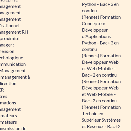
Python - Bac+3 en
nagement
continu
nagement
(Rennes) Formation
nagement
Concepteur
érationnel
Développeur
nagement RH
d'Applications
 proximité
Python - Bac+3 en
nager :
continu
mension
(Rennes) Formation
ychologique
Développeur Web
mmunication
et Web Mobile –
 Management
Bac+2 en continu
 management à
(Rennes) Formation
direction
Développeur Web
KR
et Web Mobile –
tres
Bac+2 en continu
rmations
(Rennes) Formation
nagement
Technicien
rmateurs
Supérieur Systèmes
rmateurs
et Réseaux - Bac+2
ansmission de