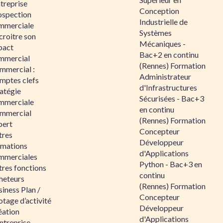
ntreprise
Conception
ospection
Industrielle de
mmerciale
Systèmes
croitre son
Mécaniques -
pact
Bac+2 en continu
mmercial
(Rennes) Formation
mmercial :
Administrateur
mptes clefs
d'Infrastructures
atégie
Sécurisées - Bac+3
mmerciale
en continu
mmercial
(Rennes) Formation
pert
Concepteur
tres
Développeur
rmations
d'Applications
mmerciales
Python - Bac+3 en
tres fonctions
continu
heteurs
(Rennes) Formation
iness Plan /
Concepteur
otage d’activité
Développeur
éation
d'Applications
ntreprise