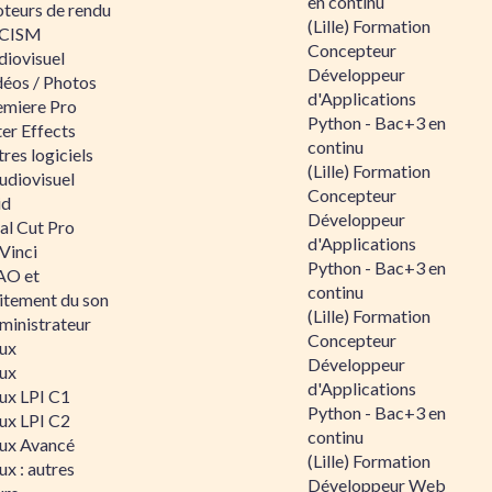
en continu
teurs de rendu
(Lille) Formation
CISM
Concepteur
diovisuel
Développeur
déos / Photos
d'Applications
emiere Pro
Python - Bac+3 en
er Effects
continu
res logiciels
(Lille) Formation
udiovisuel
Concepteur
id
Développeur
al Cut Pro
d'Applications
Vinci
Python - Bac+3 en
O et
continu
aitement du son
(Lille) Formation
ministrateur
Concepteur
nux
Développeur
nux
d'Applications
nux LPI C1
Python - Bac+3 en
nux LPI C2
continu
nux Avancé
(Lille) Formation
ux : autres
Développeur Web