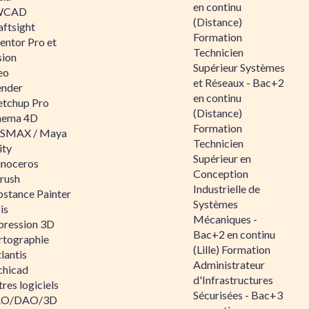
en continu
WCAD
(Distance)
aftsight
Formation
entor Pro et
Technicien
sion
Supérieur Systèmes
eo
et Réseaux - Bac+2
ender
en continu
etchup Pro
(Distance)
nema 4D
Formation
SMAX / Maya
Technicien
ity
Supérieur en
inoceros
Conception
rush
Industrielle de
bstance Painter
Systèmes
is
Mécaniques -
pression 3D
Bac+2 en continu
rtographie
(Lille) Formation
lantis
Administrateur
chicad
d'Infrastructures
res logiciels
Sécurisées - Bac+3
O/DAO/3D