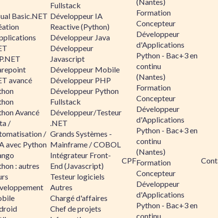
(Nantes)
Fullstack
Formation
sual Basic.NET
Développeur IA
Concepteur
éation
Reactive (Python)
Développeur
pplications
Développeur Java
d'Applications
ET
Développeur
Python - Bac+3 en
P.NET
Javascript
continu
arepoint
Développeur Mobile
(Nantes)
ET avancé
Développeur PHP
Formation
thon
Développeur Python
Concepteur
thon
Fullstack
Développeur
thon Avancé
Développeur/Testeur
d'Applications
ta /
.NET
Python - Bac+3 en
tomatisation /
Grands Systèmes -
continu
A avec Python
Mainframe / COBOL
(Nantes)
ango
Intégrateur Front-
CPF
Cont
Formation
hon : autres
End (Javascript)
Concepteur
urs
Testeur logiciels
Développeur
veloppement
Autres
d'Applications
bile
Chargé d'affaires
Python - Bac+3 en
droid
Chef de projets
continu