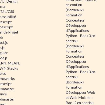
/UI Design
en continu
gma
(Bordeaux)
ML/CSS
Formation
essibilité
Concepteur
vascript
Développeur
pescript
d'Applications
ef de Projet
Python - Bac+3 en
eb
continu
ct.js
(Bordeaux)
.js
Formation
gular
Concepteur
de.js
Développeur
RN, MEAN,
d'Applications
VN Stacks
Python - Bac+3 en
tres
continu
ameworks
(Bordeaux)
vascript
Formation
bmaster
Développeur Web
ancé
et Web Mobile –
bmaster
Bac+2 en continu
pert