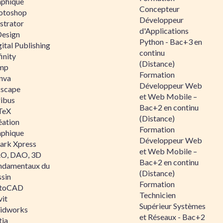
aphique
Concepteur
otoshop
Développeur
ustrator
d'Applications
Design
Python - Bac+3 en
ital Publishing
continu
inity
(Distance)
mp
Formation
nva
Développeur Web
kscape
et Web Mobile –
ribus
Bac+2 en continu
TeX
(Distance)
éation
Formation
aphique
Développeur Web
ark Xpress
et Web Mobile –
O, DAO, 3D
Bac+2 en continu
ndamentaux du
(Distance)
ssin
Formation
toCAD
Technicien
vit
Supérieur Systèmes
lidworks
et Réseaux - Bac+2
tia