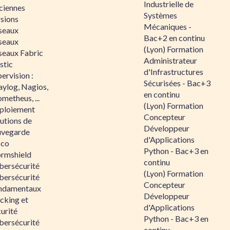
Industrielle de
ciennes
Systèmes
rsions
Mécaniques -
seaux
Bac+2 en continu
seaux
(Lyon) Formation
seaux Fabric
Administrateur
stic
d'Infrastructures
ervision :
Sécurisées - Bac+3
aylog, Nagios,
en continu
metheus, ...
(Lyon) Formation
ploiement
Concepteur
utions de
Développeur
uvegarde
d'Applications
sco
Python - Bac+3 en
ormshield
continu
bersécurité
(Lyon) Formation
bersécurité
Concepteur
ndamentaux
Développeur
cking et
d'Applications
urité
Python - Bac+3 en
bersécurité
continu