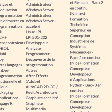
et Réseaux - Bac+2
alyse et
Administrateur
en continu
délisation
Windows Server
(Nantes)
ogrammation
Administrateur
Formation
en démarrer en
Windows Server -
Technicien
ogrammation
accéléré
Supérieur en
ML
Linux LPI
Conception
C++
LPI 201-202
Industrielle de
crocontroleurs
Développeur
Systèmes
OBOL
Analyste
Mécaniques -
lphi
Programmeur
Bac+2 en continu
by
Découverte de la
(Nice) Formation
tres langages
programmation
Concepteur
nDev
Autres
Développeur
ogrammation
After Effects
d'Applications
ctionnelle et
(Adobe)
Python - Bac+3 en
gique
AutoCAD 2D-3D /
continu
ckaging
Revit Architecture
(Nice) Formation
pplications
Graphiste accéléré
Concepteur
ngage R
Graphiste
Développeur
sts
Multimedia