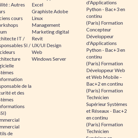
d'Applications
lité : Autres
Excel
Python - Bac+3 en
urs
Graphiste Adobe
continu
ciens cours
Linux
(Paris) Formation
rkshops
Management
Concepteur
rum
Marketing digital
Développeur
hitecte IT /
Revit
d'Applications
sponsables SI /
UX/UI Design
Python - Bac+3 en
cideurs
Web
continu
chitecture
Windows Server
(Paris) Formation
icielle
Développeur Web
stèmes
et Web Mobile –
information
Bac+2 en continu
sponsable de la
(Paris) Formation
urité et des
Technicien
stèmes
Supérieur Systèmes
informations
et Réseaux - Bac+2
SI)
en continu
mmercial
(Paris) Formation
mmercial
Technicien
ils de
Supérieur en