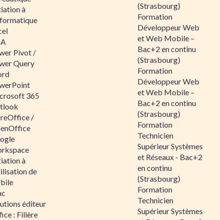
(Strasbourg)
tiation à
Formation
nformatique
Développeur Web
cel
et Web Mobile –
BA
Bac+2 en continu
wer Pivot /
(Strasbourg)
wer Query
Formation
rd
Développeur Web
werPoint
et Web Mobile –
crosoft 365
Bac+2 en continu
tlook
(Strasbourg)
reOffice /
Formation
enOffice
Technicien
ogle
Supérieur Systèmes
rkspace
et Réseaux - Bac+2
tiation à
en continu
tilisation de
(Strasbourg)
bile
Formation
ac
Technicien
utions éditeur
Supérieur Systèmes
ice : Filière