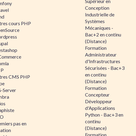
Supérieur en
mfony
Conception
ravel
Industrielle de
nd
Systèmes
tres cours PHP
Mécaniques -
enSource
Bac+2 en continu
rdpress
(Distance)
upal
Formation
estashop
Administrateur
Commerce
d'Infrastructures
omla
Sécurisées - Bac+3
IP
en continu
tres CMS PHP
(Distance)
pe
Formation
-Server
Concepteur
mbra
Développeur
ios
d'Applications
aphiste
Python - Bac+3 en
AO
continu
emiers pas en
(Distance)
éation
Formation