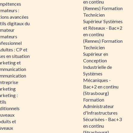
en continu
mpétences
(Rennes) Formation
rmateurs :
Technicien
tions avancées
Supérieur Systèmes
ils digitaux du
et Réseaux - Bac+2
rmateur
en continu
rmateurs
(Rennes) Formation
ofessionnel
Technicien
dultes : CP et
Supérieur en
es en situation
Conception
rketing et
Industrielle de
mmunication
Systèmes
mmunication
Mécaniques -
ntreprise
Bac+2 en continu
rketing
(Strasbourg)
rketing :
Formation
ils
Administrateur
ditionnels
d'Infrastructures
uveaux
Sécurisées - Bac+3
duits et
en continu
uveaux
(Strasbourg)