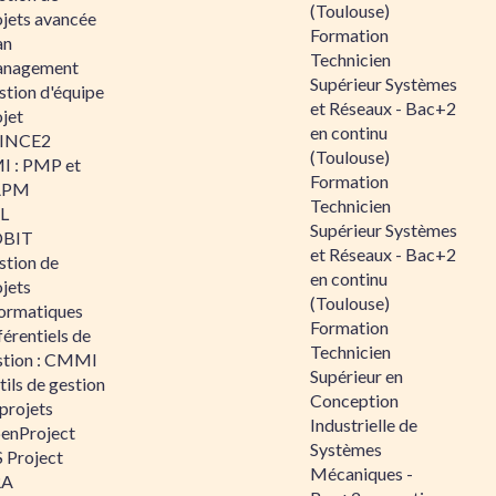
(Toulouse)
ojets avancée
Formation
an
Technicien
nagement
Supérieur Systèmes
stion d'équipe
et Réseaux - Bac+2
jet
en continu
INCE2
(Toulouse)
I : PMP et
Formation
APM
Technicien
IL
Supérieur Systèmes
BIT
et Réseaux - Bac+2
stion de
en continu
jets
(Toulouse)
formatiques
Formation
érentiels de
Technicien
stion : CMMI
Supérieur en
ils de gestion
Conception
projets
Industrielle de
enProject
Systèmes
 Project
Mécaniques -
RA