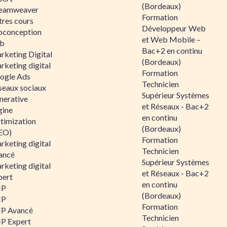
(Bordeaux)
eamweaver
Formation
tres cours
Développeur Web
oconception
et Web Mobile –
b
Bac+2 en continu
rketing Digital
(Bordeaux)
rketing digital
Formation
ogle Ads
Technicien
seaux sociaux
Supérieur Systèmes
nerative
et Réseaux - Bac+2
gine
en continu
timization
(Bordeaux)
EO)
Formation
rketing digital
Technicien
ancé
Supérieur Systèmes
rketing digital
et Réseaux - Bac+2
pert
en continu
HP
(Bordeaux)
HP
Formation
P Avancé
Technicien
P Expert