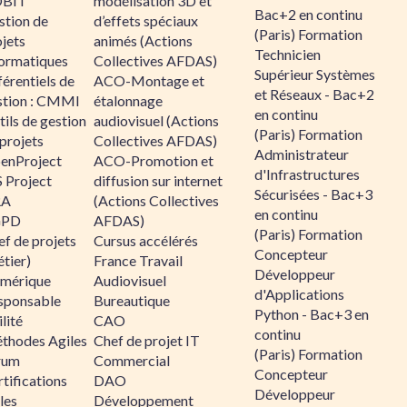
BIT
modélisation 3D et
Bac+2 en continu
stion de
d’effets spéciaux
(Paris) Formation
jets
animés (Actions
Technicien
formatiques
Collectives AFDAS)
Supérieur Systèmes
érentiels de
ACO-Montage et
et Réseaux - Bac+2
stion : CMMI
étalonnage
en continu
ils de gestion
audiovisuel (Actions
(Paris) Formation
projets
Collectives AFDAS)
Administrateur
enProject
ACO-Promotion et
d'Infrastructures
 Project
diffusion sur internet
Sécurisées - Bac+3
RA
(Actions Collectives
en continu
GPD
AFDAS)
(Paris) Formation
f de projets
Cursus accélérés
Concepteur
tier)
France Travail
Développeur
mérique
Audiovisuel
d'Applications
sponsable
Bureautique
Python - Bac+3 en
lité
CAO
continu
thodes Agiles
Chef de projet IT
(Paris) Formation
rum
Commercial
Concepteur
tifications
DAO
Développeur
les
Développement