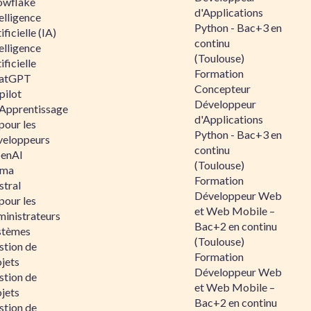
owflake
d'Applications
elligence
Python - Bac+3 en
ificielle (IA)
continu
elligence
(Toulouse)
ificielle
Formation
atGPT
Concepteur
pilot
Développeur
 Apprentissage
d'Applications
pour les
Python - Bac+3 en
veloppeurs
continu
enAI
(Toulouse)
ama
Formation
stral
Développeur Web
pour les
et Web Mobile –
ministrateurs
Bac+2 en continu
stèmes
(Toulouse)
stion de
Formation
jets
Développeur Web
stion de
et Web Mobile –
jets
Bac+2 en continu
stion de