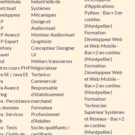
enNebula
Industrielle de
d'Applications
xtcloud
Systèmes
Python - Bac+3 en
veloppeur
Mécaniques
continu
HP
Design et
(Montpellier)
HP
Audiovisuel
Formation
P Avancé
Monteur Audiovisuel
Développeur Web
P Expert
Graphiste
et Web Mobile –
mfony
Concepteur Designer
Bac+2 en continu
ravel
UI
(Montpellier)
nd
Métiers transverses
Formation
tres cours PHP
Négociateur
Développeur Web
a SE / Java EE
Technico-
et Web Mobile –
va
Commercial
Bac+2 en continu
va Avancé
Responsable
(Montpellier)
ring
d'établissement
Formation
a : Persistance
marchand
Technicien
s données
Formateur
Supérieur Systèmes
a : Services
Professionnel
et Réseaux - Bac+2
b
d'Adultes
en continu
a : Tests
Socles qualifiants /
(Montpellier)
a : Outils de
certifiants