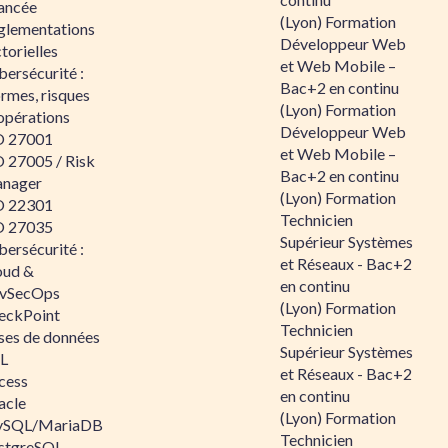
ancée
(Lyon) Formation
glementations
Développeur Web
torielles
et Web Mobile –
ersécurité :
Bac+2 en continu
rmes, risques
(Lyon) Formation
opérations
Développeur Web
O 27001
et Web Mobile –
O 27005 / Risk
Bac+2 en continu
nager
(Lyon) Formation
O 22301
Technicien
O 27035
Supérieur Systèmes
ersécurité :
et Réseaux - Bac+2
oud &
en continu
vSecOps
(Lyon) Formation
eckPoint
Technicien
ses de données
Supérieur Systèmes
L
et Réseaux - Bac+2
cess
en continu
acle
(Lyon) Formation
SQL/MariaDB
Technicien
stgreSQL