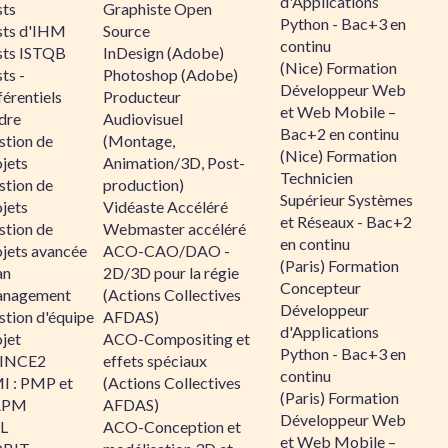
d'Applications
sts
Graphiste Open
Python - Bac+3 en
sts d'IHM
Source
continu
sts ISTQB
InDesign (Adobe)
(Nice) Formation
ts -
Photoshop (Adobe)
Développeur Web
érentiels
Producteur
et Web Mobile –
dre
Audiovisuel
Bac+2 en continu
stion de
(Montage,
(Nice) Formation
jets
Animation/3D, Post-
Technicien
stion de
production)
Supérieur Systèmes
jets
Vidéaste Accéléré
et Réseaux - Bac+2
stion de
Webmaster accéléré
en continu
ojets avancée
ACO-CAO/DAO -
(Paris) Formation
an
2D/3D pour la régie
Concepteur
nagement
(Actions Collectives
Développeur
stion d'équipe
AFDAS)
d'Applications
jet
ACO-Compositing et
Python - Bac+3 en
INCE2
effets spéciaux
continu
I : PMP et
(Actions Collectives
(Paris) Formation
APM
AFDAS)
Développeur Web
IL
ACO-Conception et
et Web Mobile –