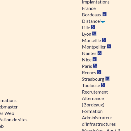
Implantations
France
Bordeaux
Distance
Lille
Lyon
Marseille
Montpellier
Nantes
Nice
Paris
Rennes
Strasbourg
Toulouse
Recrutement
Alternance
rmations
(Bordeaux)
bmaster
Formation
tes Web
Administrateur
ation de sites
d'Infrastructures
eb
Sécurisées - Bac+3