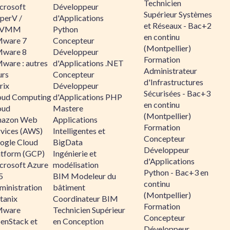
Technicien
crosoft
Développeur
Supérieur Systèmes
perV /
d'Applications
et Réseaux - Bac+2
CVMM
Python
en continu
ware 7
Concepteur
(Montpellier)
ware 8
Développeur
Formation
ware : autres
d'Applications .NET
Administrateur
urs
Concepteur
d'Infrastructures
rix
Développeur
Sécurisées - Bac+3
oud Computing
d'Applications PHP
en continu
oud
Mastere
(Montpellier)
azon Web
Applications
Formation
rvices (AWS)
Intelligentes et
Concepteur
ogle Cloud
BigData
Développeur
atform (GCP)
Ingénierie et
d'Applications
crosoft Azure
modélisation
Python - Bac+3 en
5
BIM Modeleur du
continu
ministration
bâtiment
(Montpellier)
tanix
Coordinateur BIM
Formation
ware
Technicien Supérieur
Concepteur
enStack et
en Conception
Développeur