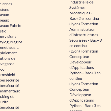
Industrielle de
ciennes
Systèmes
rsions
Mécaniques -
seaux
Bac+2 en continu
seaux
(Lyon) Formation
seaux Fabric
Administrateur
stic
d'Infrastructures
ervision :
Sécurisées - Bac+3
aylog, Nagios,
en continu
metheus, ...
(Lyon) Formation
ploiement
Concepteur
utions de
Développeur
uvegarde
d'Applications
sco
Python - Bac+3 en
ormshield
continu
bersécurité
(Lyon) Formation
bersécurité
Concepteur
ndamentaux
Développeur
cking et
d'Applications
urité
Python - Bac+3 en
bersécurité
continu