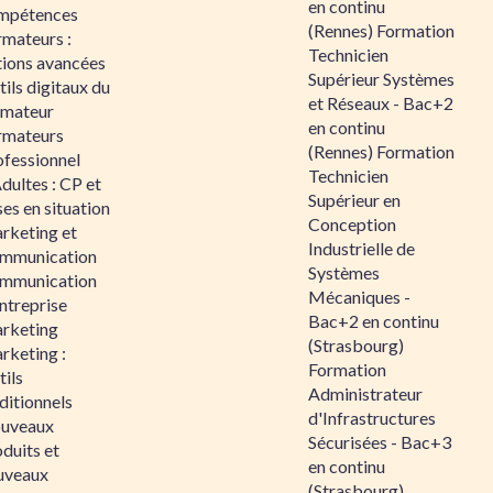
en continu
mpétences
(Rennes) Formation
rmateurs :
Technicien
tions avancées
Supérieur Systèmes
ils digitaux du
et Réseaux - Bac+2
rmateur
en continu
rmateurs
(Rennes) Formation
ofessionnel
Technicien
dultes : CP et
Supérieur en
es en situation
Conception
rketing et
Industrielle de
mmunication
Systèmes
mmunication
Mécaniques -
ntreprise
Bac+2 en continu
rketing
(Strasbourg)
rketing :
Formation
ils
Administrateur
ditionnels
d'Infrastructures
uveaux
Sécurisées - Bac+3
duits et
en continu
uveaux
(Strasbourg)