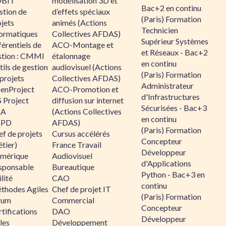
BIT
modélisation 3D et
Bac+2 en continu
stion de
d’effets spéciaux
(Paris) Formation
jets
animés (Actions
Technicien
formatiques
Collectives AFDAS)
Supérieur Systèmes
érentiels de
ACO-Montage et
et Réseaux - Bac+2
stion : CMMI
étalonnage
en continu
ils de gestion
audiovisuel (Actions
(Paris) Formation
projets
Collectives AFDAS)
Administrateur
enProject
ACO-Promotion et
d'Infrastructures
 Project
diffusion sur internet
Sécurisées - Bac+3
RA
(Actions Collectives
en continu
GPD
AFDAS)
(Paris) Formation
f de projets
Cursus accélérés
Concepteur
tier)
France Travail
Développeur
mérique
Audiovisuel
d'Applications
sponsable
Bureautique
Python - Bac+3 en
lité
CAO
continu
thodes Agiles
Chef de projet IT
(Paris) Formation
rum
Commercial
Concepteur
tifications
DAO
Développeur
les
Développement