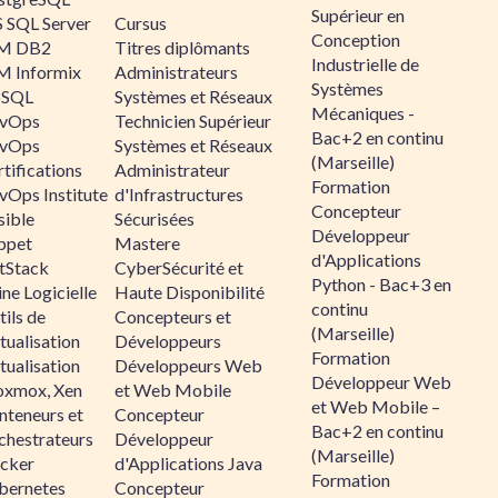
Supérieur en
 SQL Server
Cursus
Conception
M DB2
Titres diplômants
Industrielle de
M Informix
Administrateurs
Systèmes
SQL
Systèmes et Réseaux
Mécaniques -
vOps
Technicien Supérieur
Bac+2 en continu
vOps
Systèmes et Réseaux
(Marseille)
tifications
Administrateur
Formation
vOps Institute
d'Infrastructures
Concepteur
sible
Sécurisées
Développeur
ppet
Mastere
d'Applications
ltStack
CyberSécurité et
Python - Bac+3 en
ne Logicielle
Haute Disponibilité
continu
ils de
Concepteurs et
(Marseille)
tualisation
Développeurs
Formation
tualisation
Développeurs Web
Développeur Web
oxmox, Xen
et Web Mobile
et Web Mobile –
nteneurs et
Concepteur
Bac+2 en continu
chestrateurs
Développeur
(Marseille)
cker
d'Applications Java
Formation
bernetes
Concepteur