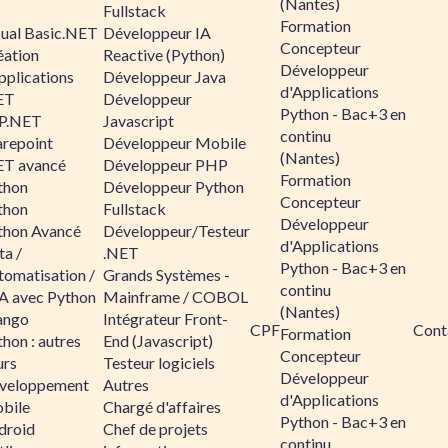
(Nantes)
Fullstack
Formation
sual Basic.NET
Développeur IA
Concepteur
éation
Reactive (Python)
Développeur
pplications
Développeur Java
d'Applications
ET
Développeur
Python - Bac+3 en
P.NET
Javascript
continu
arepoint
Développeur Mobile
(Nantes)
ET avancé
Développeur PHP
Formation
thon
Développeur Python
Concepteur
thon
Fullstack
Développeur
thon Avancé
Développeur/Testeur
d'Applications
ta /
.NET
Python - Bac+3 en
tomatisation /
Grands Systèmes -
continu
A avec Python
Mainframe / COBOL
(Nantes)
ango
Intégrateur Front-
CPF
Cont
Formation
hon : autres
End (Javascript)
Concepteur
urs
Testeur logiciels
Développeur
veloppement
Autres
d'Applications
bile
Chargé d'affaires
Python - Bac+3 en
droid
Chef de projets
continu