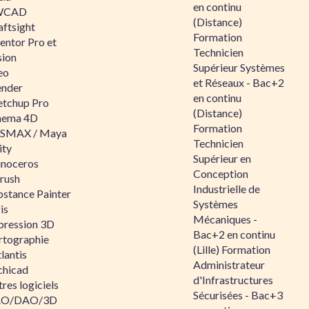
en continu
WCAD
(Distance)
aftsight
Formation
entor Pro et
Technicien
sion
Supérieur Systèmes
eo
et Réseaux - Bac+2
ender
en continu
etchup Pro
(Distance)
nema 4D
Formation
SMAX / Maya
Technicien
ity
Supérieur en
inoceros
Conception
rush
Industrielle de
bstance Painter
Systèmes
is
Mécaniques -
pression 3D
Bac+2 en continu
rtographie
(Lille) Formation
lantis
Administrateur
chicad
d'Infrastructures
res logiciels
Sécurisées - Bac+3
O/DAO/3D