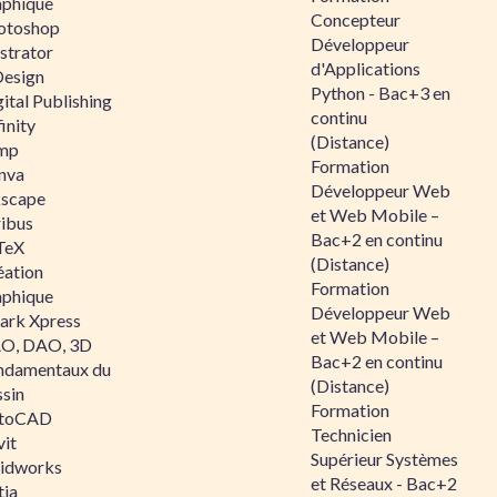
aphique
Concepteur
otoshop
Développeur
ustrator
d'Applications
Design
Python - Bac+3 en
ital Publishing
continu
inity
(Distance)
mp
Formation
nva
Développeur Web
kscape
et Web Mobile –
ribus
Bac+2 en continu
TeX
(Distance)
éation
Formation
aphique
Développeur Web
ark Xpress
et Web Mobile –
O, DAO, 3D
Bac+2 en continu
ndamentaux du
(Distance)
ssin
Formation
toCAD
Technicien
vit
Supérieur Systèmes
lidworks
et Réseaux - Bac+2
tia