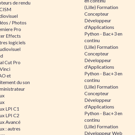
en continu
teurs de rendu
(Lille) Formation
CISM
Concepteur
diovisuel
Développeur
déos / Photos
d'Applications
emiere Pro
Python - Bac+3 en
er Effects
continu
res logiciels
(Lille) Formation
udiovisuel
Concepteur
id
Développeur
al Cut Pro
d'Applications
Vinci
Python - Bac+3 en
O et
continu
aitement du son
(Lille) Formation
ministrateur
Concepteur
nux
Développeur
nux
d'Applications
nux LPI C1
Python - Bac+3 en
nux LPI C2
continu
nux Avancé
(Lille) Formation
ux : autres
Développeur Web