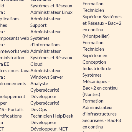
Formation
ld
Systèmes et Réseaux
Technicien
a :
Administrateur Linux
Supérieur Systèmes
plications
Administrateur
et Réseaux - Bac+2
ches
Support
en continu
a :
Administrateur
(Montpellier)
mposants web
Systèmes
Formation
a :
d'Informations
Technicien
ameworks web
Administrateur
Supérieur en
ministration
Systèmes et Réseaux
Conception
va EE
Cloud
Industrielle de
tres cours Java
Administrateur
Systèmes
a :
Windows Server
Mécaniques -
vironnements
Analyste
Bac+2 en continu
Cybersécurité
(Nantes)
veloppement
Développeur
Formation
sper
Cybersécurité
Administrateur
S - Portails
DevOps
d'Infrastructures
tifications
Technicien HelpDesk
Sécurisées - Bac+3
va
Développeur
en continu
ET
Développeur .NET