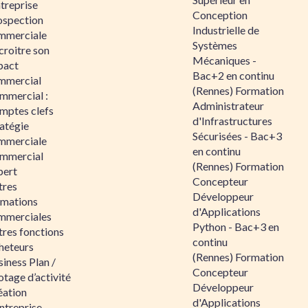
ntreprise
Conception
ospection
Industrielle de
mmerciale
Systèmes
croitre son
Mécaniques -
pact
Bac+2 en continu
mmercial
(Rennes) Formation
mmercial :
Administrateur
mptes clefs
d'Infrastructures
atégie
Sécurisées - Bac+3
mmerciale
en continu
mmercial
(Rennes) Formation
pert
Concepteur
tres
Développeur
rmations
d'Applications
mmerciales
Python - Bac+3 en
tres fonctions
continu
heteurs
(Rennes) Formation
iness Plan /
Concepteur
otage d’activité
Développeur
éation
d'Applications
ntreprise