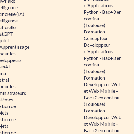
owflake
d'Applications
elligence
Python - Bac+3 en
ificielle (IA)
continu
elligence
(Toulouse)
ificielle
Formation
atGPT
Concepteur
pilot
Développeur
 Apprentissage
d'Applications
pour les
Python - Bac+3 en
veloppeurs
continu
enAI
(Toulouse)
ama
Formation
stral
Développeur Web
pour les
et Web Mobile –
ministrateurs
Bac+2 en continu
stèmes
(Toulouse)
stion de
Formation
jets
Développeur Web
stion de
et Web Mobile –
jets
Bac+2 en continu
stion de