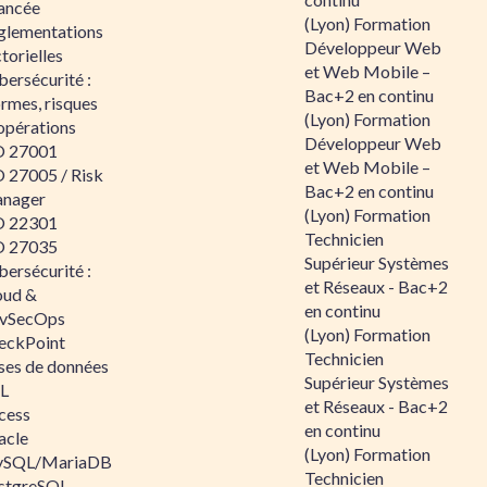
ancée
(Lyon) Formation
glementations
Développeur Web
torielles
et Web Mobile –
ersécurité :
Bac+2 en continu
rmes, risques
(Lyon) Formation
opérations
Développeur Web
O 27001
et Web Mobile –
O 27005 / Risk
Bac+2 en continu
nager
(Lyon) Formation
O 22301
Technicien
O 27035
Supérieur Systèmes
ersécurité :
et Réseaux - Bac+2
oud &
en continu
vSecOps
(Lyon) Formation
eckPoint
Technicien
ses de données
Supérieur Systèmes
L
et Réseaux - Bac+2
cess
en continu
acle
(Lyon) Formation
SQL/MariaDB
Technicien
stgreSQL