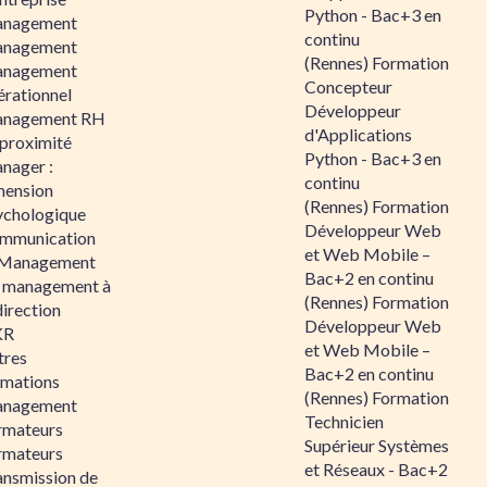
Python - Bac+3 en
nagement
continu
nagement
(Rennes) Formation
nagement
Concepteur
érationnel
Développeur
nagement RH
d'Applications
 proximité
Python - Bac+3 en
nager :
continu
mension
(Rennes) Formation
ychologique
Développeur Web
mmunication
et Web Mobile –
 Management
Bac+2 en continu
 management à
(Rennes) Formation
direction
Développeur Web
KR
et Web Mobile –
tres
Bac+2 en continu
rmations
(Rennes) Formation
nagement
Technicien
rmateurs
Supérieur Systèmes
rmateurs
et Réseaux - Bac+2
ansmission de