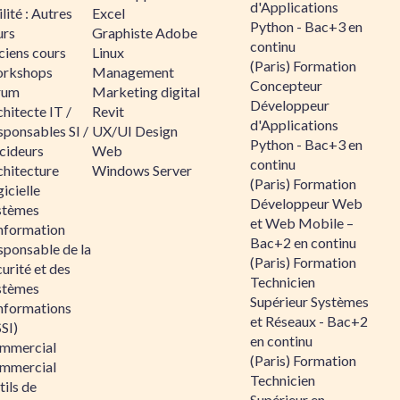
d'Applications
lité : Autres
Excel
Python - Bac+3 en
urs
Graphiste Adobe
continu
ciens cours
Linux
(Paris) Formation
rkshops
Management
Concepteur
rum
Marketing digital
Développeur
hitecte IT /
Revit
d'Applications
sponsables SI /
UX/UI Design
Python - Bac+3 en
cideurs
Web
continu
chitecture
Windows Server
(Paris) Formation
icielle
Développeur Web
stèmes
et Web Mobile –
information
Bac+2 en continu
sponsable de la
(Paris) Formation
urité et des
Technicien
stèmes
Supérieur Systèmes
informations
et Réseaux - Bac+2
SI)
en continu
mmercial
(Paris) Formation
mmercial
Technicien
ils de
Supérieur en