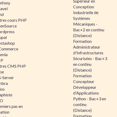
Supérieur en
mfony
Conception
ravel
Industrielle de
nd
Systèmes
tres cours PHP
Mécaniques -
enSource
Bac+2 en continu
rdpress
(Distance)
upal
Formation
estashop
Administrateur
Commerce
d'Infrastructures
omla
Sécurisées - Bac+3
IP
en continu
tres CMS PHP
(Distance)
pe
Formation
-Server
Concepteur
mbra
Développeur
ios
d'Applications
aphiste
Python - Bac+3 en
AO
continu
emiers pas en
(Distance)
éation
Formation