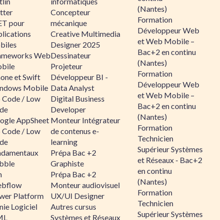
lin
informatiques
(Nantes)
tter
Concepteur
Formation
ET pour
mécanique
Développeur Web
lications
Creative Multimedia
et Web Mobile –
biles
Designer 2025
Bac+2 en continu
ameworks Web
Dessinateur
(Nantes)
bile
Projeteur
Formation
one et Swift
Développeur BI -
Développeur Web
ndows Mobile
Data Analyst
et Web Mobile –
 Code / Low
Digital Business
Bac+2 en continu
de
Developer
(Nantes)
ogle AppSheet
Monteur Intégrateur
Formation
 Code / Low
de contenus e-
Technicien
de
learning
Supérieur Systèmes
ndamentaux
Prépa Bac +2
et Réseaux - Bac+2
bble
Graphiste
en continu
n
Prépa Bac +2
(Nantes)
bflow
Monteur audiovisuel
Formation
wer Platform
UX/UI Designer
Technicien
ie Logiciel
Autres cursus
Supérieur Systèmes
ML
Systèmes et Réseaux