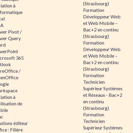
(Strasbourg)
tiation à
Formation
nformatique
Développeur Web
cel
et Web Mobile –
BA
Bac+2 en continu
wer Pivot /
(Strasbourg)
wer Query
Formation
rd
Développeur Web
werPoint
et Web Mobile –
crosoft 365
Bac+2 en continu
tlook
(Strasbourg)
reOffice /
Formation
enOffice
Technicien
ogle
Supérieur Systèmes
rkspace
et Réseaux - Bac+2
tiation à
en continu
tilisation de
(Strasbourg)
bile
Formation
ac
Technicien
utions éditeur
Supérieur Systèmes
ice : Filière