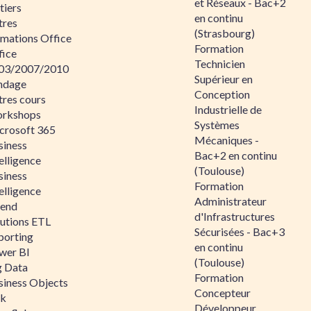
et Réseaux - Bac+2
tiers
en continu
tres
(Strasbourg)
rmations Office
Formation
fice
Technicien
03/2007/2010
Supérieur en
ndage
Conception
tres cours
Industrielle de
rkshops
Systèmes
crosoft 365
Mécaniques -
siness
Bac+2 en continu
elligence
(Toulouse)
siness
Formation
elligence
Administrateur
lend
d'Infrastructures
lutions ETL
Sécurisées - Bac+3
porting
en continu
wer BI
(Toulouse)
g Data
Formation
siness Objects
Concepteur
ik
Développeur