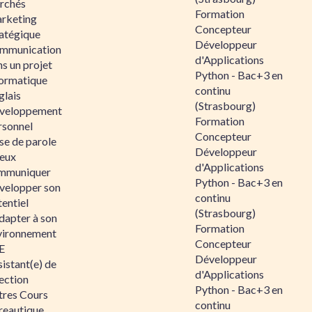
rchés
Formation
rketing
Concepteur
ratégique
Développeur
mmunication
d'Applications
s un projet
Python - Bac+3 en
formatique
continu
glais
(Strasbourg)
veloppement
Formation
rsonnel
Concepteur
se de parole
Développeur
eux
d'Applications
mmuniquer
Python - Bac+3 en
velopper son
continu
entiel
(Strasbourg)
dapter à son
Formation
vironnement
Concepteur
E
Développeur
istant(e) de
d'Applications
ection
Python - Bac+3 en
tres Cours
continu
reautique