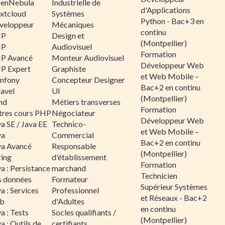
enNebula
Industrielle de
d'Applications
xtcloud
Systèmes
Python - Bac+3 en
veloppeur
Mécaniques
continu
HP
Design et
(Montpellier)
HP
Audiovisuel
Formation
P Avancé
Monteur Audiovisuel
Développeur Web
P Expert
Graphiste
et Web Mobile –
mfony
Concepteur Designer
Bac+2 en continu
ravel
UI
(Montpellier)
nd
Métiers transverses
Formation
tres cours PHP
Négociateur
Développeur Web
a SE / Java EE
Technico-
et Web Mobile –
va
Commercial
Bac+2 en continu
va Avancé
Responsable
(Montpellier)
ring
d'établissement
Formation
a : Persistance
marchand
Technicien
s données
Formateur
Supérieur Systèmes
a : Services
Professionnel
et Réseaux - Bac+2
b
d'Adultes
en continu
a : Tests
Socles qualifiants /
(Montpellier)
a : Outils de
certifiants