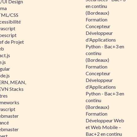
/UI Design
en continu
gma
(Bordeaux)
ML/CSS
Formation
essibilité
Concepteur
vascript
Développeur
pescript
d'Applications
ef de Projet
Python - Bac+3 en
eb
continu
ct.js
(Bordeaux)
.js
Formation
gular
Concepteur
de.js
Développeur
RN, MEAN,
d'Applications
VN Stacks
Python - Bac+3 en
tres
continu
ameworks
(Bordeaux)
vascript
Formation
bmaster
Développeur Web
ancé
et Web Mobile –
bmaster
Bac+2 en continu
pert