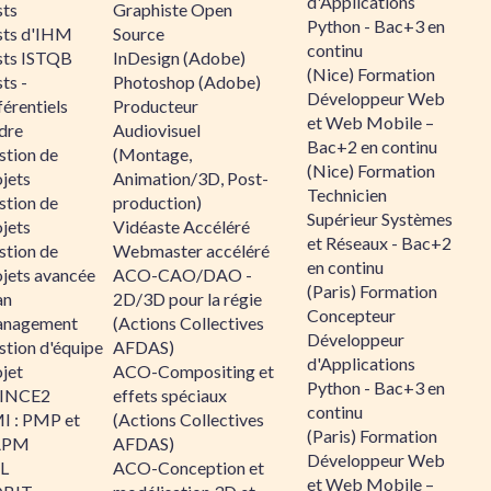
d'Applications
sts
Graphiste Open
Python - Bac+3 en
sts d'IHM
Source
continu
sts ISTQB
InDesign (Adobe)
(Nice) Formation
ts -
Photoshop (Adobe)
Développeur Web
érentiels
Producteur
et Web Mobile –
dre
Audiovisuel
Bac+2 en continu
stion de
(Montage,
(Nice) Formation
jets
Animation/3D, Post-
Technicien
stion de
production)
Supérieur Systèmes
jets
Vidéaste Accéléré
et Réseaux - Bac+2
stion de
Webmaster accéléré
en continu
ojets avancée
ACO-CAO/DAO -
(Paris) Formation
an
2D/3D pour la régie
Concepteur
nagement
(Actions Collectives
Développeur
stion d'équipe
AFDAS)
d'Applications
jet
ACO-Compositing et
Python - Bac+3 en
INCE2
effets spéciaux
continu
I : PMP et
(Actions Collectives
(Paris) Formation
APM
AFDAS)
Développeur Web
IL
ACO-Conception et
et Web Mobile –