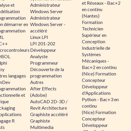
et Réseaux - Bac+2
alyse et
Administrateur
en continu
délisation
Windows Server
(Nantes)
ogrammation
Administrateur
Formation
en démarrer en
Windows Server -
Technicien
ogrammation
accéléré
Supérieur en
ML
Linux LPI
Conception
C++
LPI 201-202
Industrielle de
crocontroleurs
Développeur
Systèmes
OBOL
Analyste
Mécaniques -
lphi
Programmeur
Bac+2 en continu
by
Découverte de la
(Nice) Formation
tres langages
programmation
Concepteur
nDev
Autres
Développeur
ogrammation
After Effects
d'Applications
ctionnelle et
(Adobe)
Python - Bac+3 en
gique
AutoCAD 2D-3D /
continu
ckaging
Revit Architecture
(Nice) Formation
pplications
Graphiste accéléré
Concepteur
ngage R
Graphiste
Développeur
sts
Multimedia