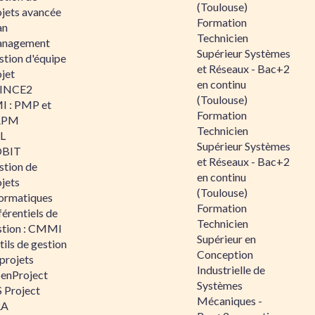
(Toulouse)
ojets avancée
Formation
an
Technicien
nagement
Supérieur Systèmes
stion d'équipe
et Réseaux - Bac+2
jet
en continu
INCE2
(Toulouse)
I : PMP et
Formation
APM
Technicien
IL
Supérieur Systèmes
BIT
et Réseaux - Bac+2
stion de
en continu
jets
(Toulouse)
formatiques
Formation
érentiels de
Technicien
stion : CMMI
Supérieur en
ils de gestion
Conception
projets
Industrielle de
enProject
Systèmes
 Project
Mécaniques -
RA