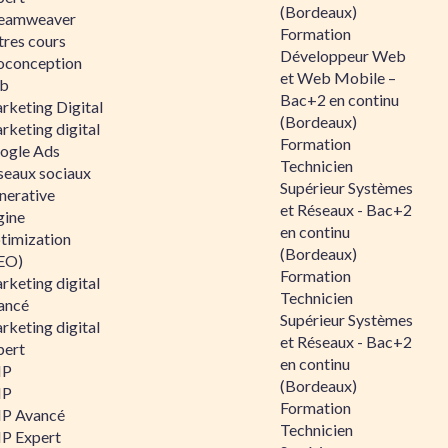
(Bordeaux)
eamweaver
Formation
tres cours
Développeur Web
oconception
et Web Mobile –
b
Bac+2 en continu
rketing Digital
(Bordeaux)
rketing digital
Formation
ogle Ads
Technicien
seaux sociaux
Supérieur Systèmes
nerative
et Réseaux - Bac+2
gine
en continu
timization
(Bordeaux)
EO)
Formation
rketing digital
Technicien
ancé
Supérieur Systèmes
rketing digital
et Réseaux - Bac+2
pert
en continu
HP
(Bordeaux)
HP
Formation
P Avancé
Technicien
P Expert