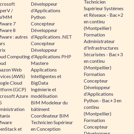
Technicien
crosoft
Développeur
Supérieur Systèmes
perV /
d'Applications
et Réseaux - Bac+2
CVMM
Python
en continu
ware 7
Concepteur
(Montpellier)
ware 8
Développeur
Formation
ware : autres
d'Applications .NET
Administrateur
urs
Concepteur
d'Infrastructures
rix
Développeur
Sécurisées - Bac+3
oud Computing
d'Applications PHP
en continu
oud
Mastere
(Montpellier)
azon Web
Applications
Formation
rvices (AWS)
Intelligentes et
Concepteur
ogle Cloud
BigData
Développeur
atform (GCP)
Ingénierie et
d'Applications
crosoft Azure
modélisation
Python - Bac+3 en
5
BIM Modeleur du
continu
ministration
bâtiment
(Montpellier)
tanix
Coordinateur BIM
Formation
ware
Technicien Supérieur
Concepteur
enStack et
en Conception
Développeur