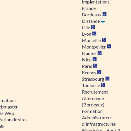
Implantations
France
Bordeaux
Distance
Lille
Lyon
Marseille
Montpellier
Nantes
Nice
Paris
Rennes
Strasbourg
Toulouse
Recrutement
Alternance
rmations
(Bordeaux)
bmaster
Formation
tes Web
Administrateur
ation de sites
d'Infrastructures
eb
Sécurisées - Bac+3