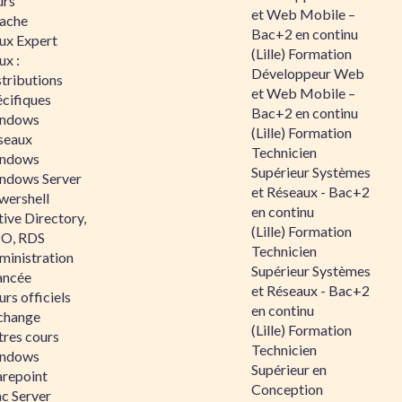
urs
et Web Mobile –
ache
Bac+2 en continu
nux Expert
(Lille) Formation
ux :
Développeur Web
tributions
et Web Mobile –
écifiques
Bac+2 en continu
ndows
(Lille) Formation
seaux
Technicien
ndows
Supérieur Systèmes
ndows Server
et Réseaux - Bac+2
wershell
en continu
ive Directory,
(Lille) Formation
O, RDS
Technicien
ministration
Supérieur Systèmes
ancée
et Réseaux - Bac+2
rs officiels
en continu
change
(Lille) Formation
tres cours
Technicien
ndows
Supérieur en
arepoint
Conception
nc Server