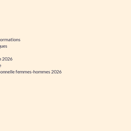
formations
ques
on 2026
e
ssionnelle femmes-hommes 2026