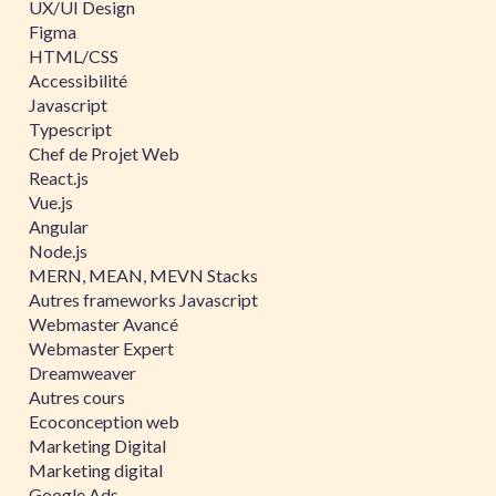
UX/UI Design
Figma
HTML/CSS
Accessibilité
Javascript
Typescript
Chef de Projet Web
React.js
Vue.js
Angular
Node.js
MERN, MEAN, MEVN Stacks
Autres frameworks Javascript
Webmaster Avancé
Webmaster Expert
Dreamweaver
Autres cours
Ecoconception web
Marketing Digital
Marketing digital
Google Ads