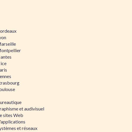
 Bordeaux
Lyon
Marseille
Montpellier
Nantes
Nice
aris
Rennes
Strasbourg
Toulouse
bureautique
raphisme et audivisuel
e sites Web
'applications
ystèmes et réseaux