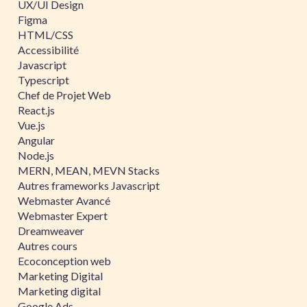
UX/UI Design
Figma
HTML/CSS
Accessibilité
Javascript
Typescript
Chef de Projet Web
React.js
Vue.js
Angular
Node.js
MERN, MEAN, MEVN Stacks
Autres frameworks Javascript
Webmaster Avancé
Webmaster Expert
Dreamweaver
Autres cours
Ecoconception web
Marketing Digital
Marketing digital
Google Ads