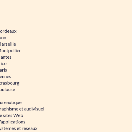
 Bordeaux
Lyon
Marseille
Montpellier
Nantes
Nice
aris
Rennes
Strasbourg
Toulouse
bureautique
raphisme et audivisuel
e sites Web
'applications
ystèmes et réseaux