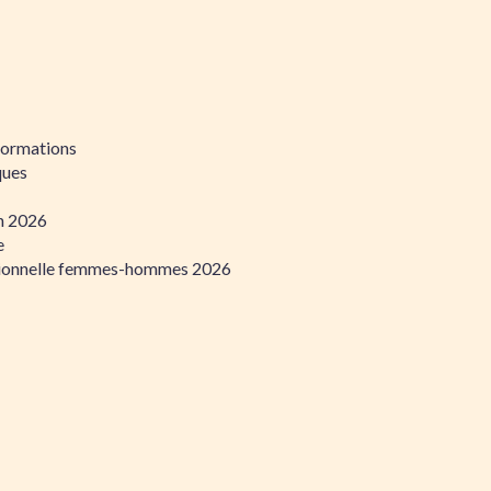
formations
ques
on 2026
e
ssionnelle femmes-hommes 2026