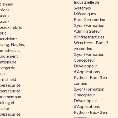
Industrielle de
ciennes
Systèmes
rsions
Mécaniques -
seaux
Bac+2 en continu
seaux
(Lyon) Formation
seaux Fabric
Administrateur
stic
d'Infrastructures
ervision :
Sécurisées - Bac+3
aylog, Nagios,
en continu
metheus, ...
(Lyon) Formation
ploiement
Concepteur
utions de
Développeur
uvegarde
d'Applications
sco
Python - Bac+3 en
ormshield
continu
bersécurité
(Lyon) Formation
bersécurité
Concepteur
ndamentaux
Développeur
cking et
d'Applications
urité
Python - Bac+3 en
bersécurité
continu