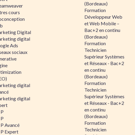
(Bordeaux)
eamweaver
Formation
tres cours
Développeur Web
oconception
et Web Mobile –
b
Bac+2 en continu
rketing Digital
(Bordeaux)
rketing digital
Formation
ogle Ads
Technicien
seaux sociaux
Supérieur Systèmes
nerative
et Réseaux - Bac+2
gine
en continu
timization
(Bordeaux)
EO)
Formation
rketing digital
Technicien
ancé
Supérieur Systèmes
rketing digital
et Réseaux - Bac+2
pert
en continu
HP
(Bordeaux)
HP
Formation
P Avancé
Technicien
P Expert