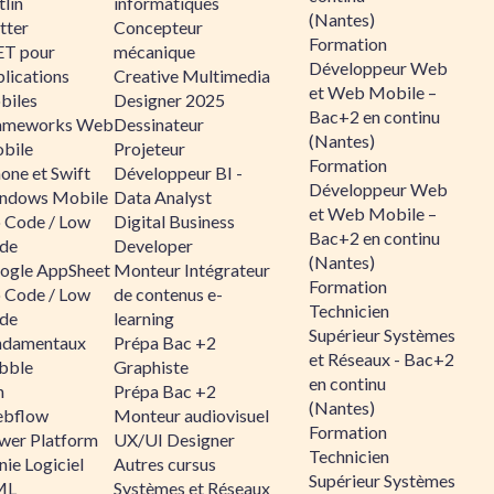
lin
informatiques
(Nantes)
tter
Concepteur
Formation
ET pour
mécanique
Développeur Web
lications
Creative Multimedia
et Web Mobile –
biles
Designer 2025
Bac+2 en continu
ameworks Web
Dessinateur
(Nantes)
bile
Projeteur
Formation
one et Swift
Développeur BI -
Développeur Web
ndows Mobile
Data Analyst
et Web Mobile –
 Code / Low
Digital Business
Bac+2 en continu
de
Developer
(Nantes)
ogle AppSheet
Monteur Intégrateur
Formation
 Code / Low
de contenus e-
Technicien
de
learning
Supérieur Systèmes
ndamentaux
Prépa Bac +2
et Réseaux - Bac+2
bble
Graphiste
en continu
n
Prépa Bac +2
(Nantes)
bflow
Monteur audiovisuel
Formation
wer Platform
UX/UI Designer
Technicien
ie Logiciel
Autres cursus
Supérieur Systèmes
ML
Systèmes et Réseaux