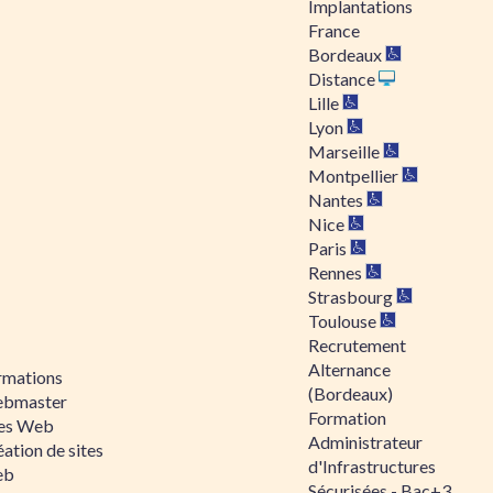
Implantations
France
Bordeaux
Distance
Lille
Lyon
Marseille
Montpellier
Nantes
Nice
Paris
Rennes
Strasbourg
Toulouse
Recrutement
Alternance
rmations
(Bordeaux)
bmaster
Formation
tes Web
Administrateur
ation de sites
d'Infrastructures
eb
Sécurisées - Bac+3