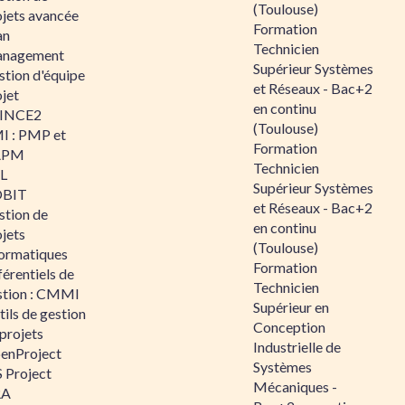
(Toulouse)
ojets avancée
Formation
an
Technicien
nagement
Supérieur Systèmes
stion d'équipe
et Réseaux - Bac+2
jet
en continu
INCE2
(Toulouse)
I : PMP et
Formation
APM
Technicien
IL
Supérieur Systèmes
BIT
et Réseaux - Bac+2
stion de
en continu
jets
(Toulouse)
formatiques
Formation
érentiels de
Technicien
stion : CMMI
Supérieur en
ils de gestion
Conception
projets
Industrielle de
enProject
Systèmes
 Project
Mécaniques -
RA