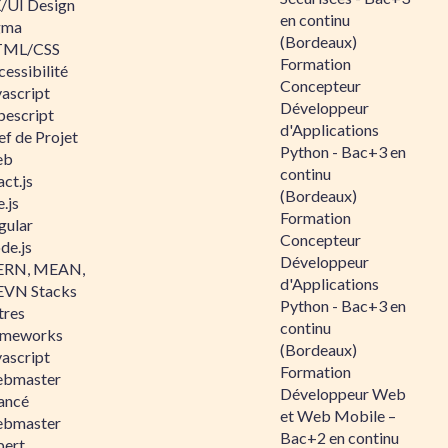
/UI Design
en continu
gma
(Bordeaux)
ML/CSS
Formation
essibilité
Concepteur
vascript
Développeur
pescript
d'Applications
ef de Projet
Python - Bac+3 en
eb
continu
ct.js
(Bordeaux)
.js
Formation
gular
Concepteur
de.js
Développeur
RN, MEAN,
d'Applications
VN Stacks
Python - Bac+3 en
tres
continu
ameworks
(Bordeaux)
vascript
Formation
bmaster
Développeur Web
ancé
et Web Mobile –
bmaster
Bac+2 en continu
pert