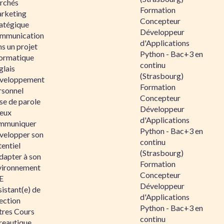
rchés
Formation
rketing
Concepteur
ratégique
Développeur
mmunication
d'Applications
s un projet
Python - Bac+3 en
formatique
continu
glais
(Strasbourg)
veloppement
Formation
rsonnel
Concepteur
se de parole
Développeur
eux
d'Applications
mmuniquer
Python - Bac+3 en
velopper son
continu
entiel
(Strasbourg)
dapter à son
Formation
vironnement
Concepteur
E
Développeur
istant(e) de
d'Applications
ection
Python - Bac+3 en
tres Cours
continu
reautique