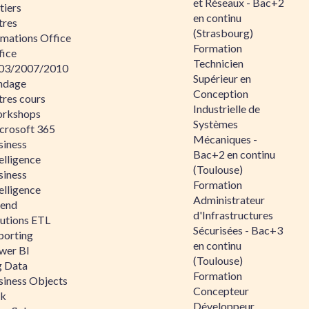
et Réseaux - Bac+2
tiers
en continu
tres
(Strasbourg)
rmations Office
Formation
fice
Technicien
03/2007/2010
Supérieur en
ndage
Conception
tres cours
Industrielle de
rkshops
Systèmes
crosoft 365
Mécaniques -
siness
Bac+2 en continu
elligence
(Toulouse)
siness
Formation
elligence
Administrateur
lend
d'Infrastructures
lutions ETL
Sécurisées - Bac+3
porting
en continu
wer BI
(Toulouse)
g Data
Formation
siness Objects
Concepteur
ik
Développeur