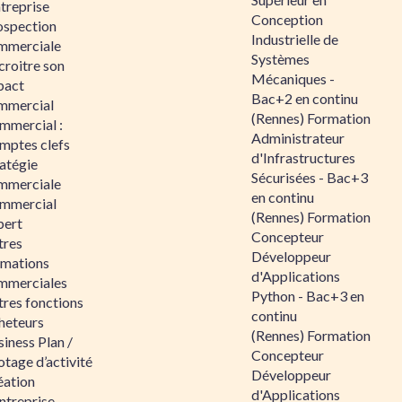
ntreprise
Conception
ospection
Industrielle de
mmerciale
Systèmes
croitre son
Mécaniques -
pact
Bac+2 en continu
mmercial
(Rennes) Formation
mmercial :
Administrateur
mptes clefs
d'Infrastructures
atégie
Sécurisées - Bac+3
mmerciale
en continu
mmercial
(Rennes) Formation
pert
Concepteur
tres
Développeur
rmations
d'Applications
mmerciales
Python - Bac+3 en
tres fonctions
continu
heteurs
(Rennes) Formation
iness Plan /
Concepteur
otage d’activité
Développeur
éation
d'Applications
ntreprise