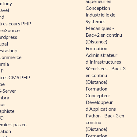
Supérieur en
mfony
Conception
ravel
Industrielle de
nd
Systèmes
tres cours PHP
Mécaniques -
enSource
Bac+2 en continu
rdpress
(Distance)
upal
Formation
estashop
Administrateur
Commerce
d'Infrastructures
omla
Sécurisées - Bac+3
IP
en continu
tres CMS PHP
(Distance)
pe
Formation
-Server
Concepteur
mbra
Développeur
ios
d'Applications
aphiste
Python - Bac+3 en
AO
continu
emiers pas en
(Distance)
éation
Formation