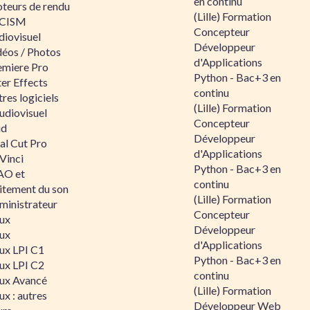
en continu
teurs de rendu
(Lille) Formation
CISM
Concepteur
diovisuel
Développeur
déos / Photos
d'Applications
emiere Pro
Python - Bac+3 en
er Effects
continu
res logiciels
(Lille) Formation
udiovisuel
Concepteur
id
Développeur
al Cut Pro
d'Applications
Vinci
Python - Bac+3 en
O et
continu
aitement du son
(Lille) Formation
ministrateur
Concepteur
nux
Développeur
nux
d'Applications
nux LPI C1
Python - Bac+3 en
nux LPI C2
continu
nux Avancé
(Lille) Formation
ux : autres
Développeur Web