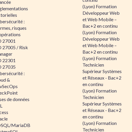
ancée
(Lyon) Formation
glementations
Développeur Web
torielles
et Web Mobile –
ersécurité :
Bac+2 en continu
rmes, risques
(Lyon) Formation
opérations
Développeur Web
O 27001
et Web Mobile –
O 27005 / Risk
Bac+2 en continu
nager
(Lyon) Formation
O 22301
Technicien
O 27035
Supérieur Systèmes
ersécurité :
et Réseaux - Bac+2
oud &
en continu
vSecOps
(Lyon) Formation
eckPoint
Technicien
ses de données
Supérieur Systèmes
L
et Réseaux - Bac+2
cess
en continu
acle
(Lyon) Formation
SQL/MariaDB
Technicien
stgreSQL