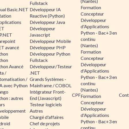
(Nantes)
Fullstack
Formation
sual Basic.NET
Développeur IA
Concepteur
éation
Reactive (Python)
Développeur
pplications
Développeur Java
d'Applications
ET
Développeur
Python - Bac+3 en
P.NET
Javascript
continu
arepoint
Développeur Mobile
(Nantes)
ET avancé
Développeur PHP
Formation
thon
Développeur Python
Concepteur
thon
Fullstack
Développeur
thon Avancé
Développeur/Testeur
d'Applications
ta /
.NET
Python - Bac+3 en
tomatisation /
Grands Systèmes -
continu
A avec Python
Mainframe / COBOL
(Nantes)
ango
Intégrateur Front-
CPF
Cont
Formation
hon : autres
End (Javascript)
Concepteur
urs
Testeur logiciels
Développeur
veloppement
Autres
d'Applications
bile
Chargé d'affaires
Python - Bac+3 en
droid
Chef de projets
continu