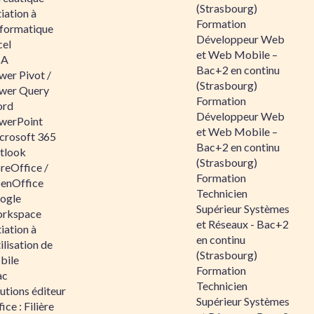
(Strasbourg)
tiation à
Formation
nformatique
Développeur Web
cel
et Web Mobile –
BA
Bac+2 en continu
wer Pivot /
(Strasbourg)
wer Query
Formation
rd
Développeur Web
werPoint
et Web Mobile –
crosoft 365
Bac+2 en continu
tlook
(Strasbourg)
reOffice /
Formation
enOffice
Technicien
ogle
Supérieur Systèmes
rkspace
et Réseaux - Bac+2
tiation à
en continu
tilisation de
(Strasbourg)
bile
Formation
ac
Technicien
utions éditeur
Supérieur Systèmes
ice : Filière