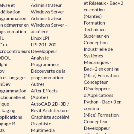
et Réseaux - Bac+2
alyse et
Administrateur
en continu
délisation
Windows Server
(Nantes)
ogrammation
Administrateur
Formation
en démarrer en
Windows Server -
Technicien
ogrammation
accéléré
Supérieur en
ML
Linux LPI
Conception
C++
LPI 201-202
Industrielle de
crocontroleurs
Développeur
Systèmes
OBOL
Analyste
Mécaniques -
lphi
Programmeur
Bac+2 en continu
by
Découverte de la
(Nice) Formation
tres langages
programmation
Concepteur
nDev
Autres
Développeur
ogrammation
After Effects
d'Applications
ctionnelle et
(Adobe)
Python - Bac+3 en
gique
AutoCAD 2D-3D /
continu
ckaging
Revit Architecture
(Nice) Formation
pplications
Graphiste accéléré
Concepteur
ngage R
Graphiste
Développeur
sts
Multimedia