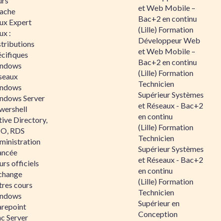
urs
et Web Mobile –
ache
Bac+2 en continu
nux Expert
(Lille) Formation
ux :
Développeur Web
tributions
et Web Mobile –
écifiques
Bac+2 en continu
ndows
(Lille) Formation
seaux
Technicien
ndows
Supérieur Systèmes
ndows Server
et Réseaux - Bac+2
wershell
en continu
ive Directory,
(Lille) Formation
O, RDS
Technicien
ministration
Supérieur Systèmes
ancée
et Réseaux - Bac+2
rs officiels
en continu
change
(Lille) Formation
tres cours
Technicien
ndows
Supérieur en
arepoint
Conception
nc Server