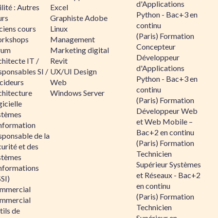
d'Applications
lité : Autres
Excel
Python - Bac+3 en
urs
Graphiste Adobe
continu
ciens cours
Linux
(Paris) Formation
rkshops
Management
Concepteur
rum
Marketing digital
Développeur
hitecte IT /
Revit
d'Applications
sponsables SI /
UX/UI Design
Python - Bac+3 en
cideurs
Web
continu
chitecture
Windows Server
(Paris) Formation
icielle
Développeur Web
stèmes
et Web Mobile –
information
Bac+2 en continu
sponsable de la
(Paris) Formation
urité et des
Technicien
stèmes
Supérieur Systèmes
informations
et Réseaux - Bac+2
SI)
en continu
mmercial
(Paris) Formation
mmercial
Technicien
ils de
Supérieur en