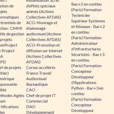
BIT
modélisation 3D et
Bac+2 en continu
stion de
d’effets spéciaux
(Paris) Formation
jets
animés (Actions
Technicien
formatiques
Collectives AFDAS)
Supérieur Systèmes
érentiels de
ACO-Montage et
et Réseaux - Bac+2
stion : CMMI
étalonnage
en continu
ils de gestion
audiovisuel (Actions
(Paris) Formation
projets
Collectives AFDAS)
Administrateur
enProject
ACO-Promotion et
d'Infrastructures
 Project
diffusion sur internet
Sécurisées - Bac+3
RA
(Actions Collectives
en continu
GPD
AFDAS)
(Paris) Formation
f de projets
Cursus accélérés
Concepteur
tier)
France Travail
Développeur
mérique
Audiovisuel
d'Applications
sponsable
Bureautique
Python - Bac+3 en
lité
CAO
continu
thodes Agiles
Chef de projet IT
(Paris) Formation
rum
Commercial
Concepteur
tifications
DAO
Développeur
les
Développement