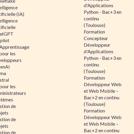
owflake
d'Applications
elligence
Python - Bac+3 en
ificielle (IA)
continu
elligence
(Toulouse)
ificielle
Formation
atGPT
Concepteur
pilot
Développeur
 Apprentissage
d'Applications
pour les
Python - Bac+3 en
veloppeurs
continu
enAI
(Toulouse)
ama
Formation
stral
Développeur Web
pour les
et Web Mobile –
ministrateurs
Bac+2 en continu
stèmes
(Toulouse)
stion de
Formation
jets
Développeur Web
stion de
et Web Mobile –
jets
Bac+2 en continu
stion de