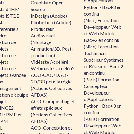
d'Applications
sts
Graphiste Open
Python - Bac+3 en
sts d'IHM
Source
continu
sts ISTQB
InDesign (Adobe)
(Nice) Formation
ts -
Photoshop (Adobe)
Développeur Web
érentiels
Producteur
et Web Mobile –
dre
Audiovisuel
Bac+2 en continu
stion de
(Montage,
(Nice) Formation
jets
Animation/3D, Post-
Technicien
stion de
production)
Supérieur Systèmes
jets
Vidéaste Accéléré
et Réseaux - Bac+2
stion de
Webmaster accéléré
en continu
ojets avancée
ACO-CAO/DAO -
(Paris) Formation
an
2D/3D pour la régie
Concepteur
nagement
(Actions Collectives
Développeur
stion d'équipe
AFDAS)
d'Applications
jet
ACO-Compositing et
Python - Bac+3 en
INCE2
effets spéciaux
continu
I : PMP et
(Actions Collectives
(Paris) Formation
APM
AFDAS)
Développeur Web
IL
ACO-Conception et
et Web Mobile –