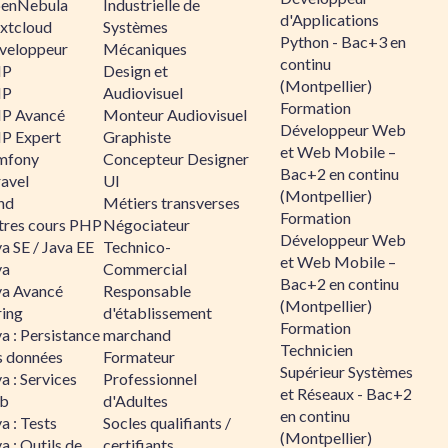
enNebula
Industrielle de
d'Applications
xtcloud
Systèmes
Python - Bac+3 en
veloppeur
Mécaniques
continu
HP
Design et
(Montpellier)
HP
Audiovisuel
Formation
P Avancé
Monteur Audiovisuel
Développeur Web
P Expert
Graphiste
et Web Mobile –
mfony
Concepteur Designer
Bac+2 en continu
ravel
UI
(Montpellier)
nd
Métiers transverses
Formation
tres cours PHP
Négociateur
Développeur Web
a SE / Java EE
Technico-
et Web Mobile –
va
Commercial
Bac+2 en continu
va Avancé
Responsable
(Montpellier)
ring
d'établissement
Formation
a : Persistance
marchand
Technicien
s données
Formateur
Supérieur Systèmes
a : Services
Professionnel
et Réseaux - Bac+2
b
d'Adultes
en continu
a : Tests
Socles qualifiants /
(Montpellier)
a : Outils de
certifiants