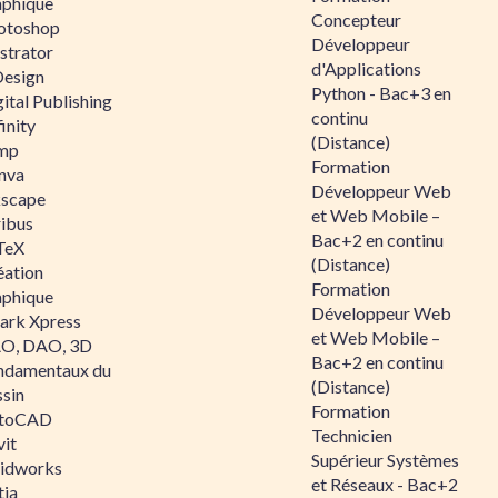
aphique
Concepteur
otoshop
Développeur
ustrator
d'Applications
Design
Python - Bac+3 en
ital Publishing
continu
inity
(Distance)
mp
Formation
nva
Développeur Web
kscape
et Web Mobile –
ribus
Bac+2 en continu
TeX
(Distance)
éation
Formation
aphique
Développeur Web
ark Xpress
et Web Mobile –
O, DAO, 3D
Bac+2 en continu
ndamentaux du
(Distance)
ssin
Formation
toCAD
Technicien
vit
Supérieur Systèmes
lidworks
et Réseaux - Bac+2
tia