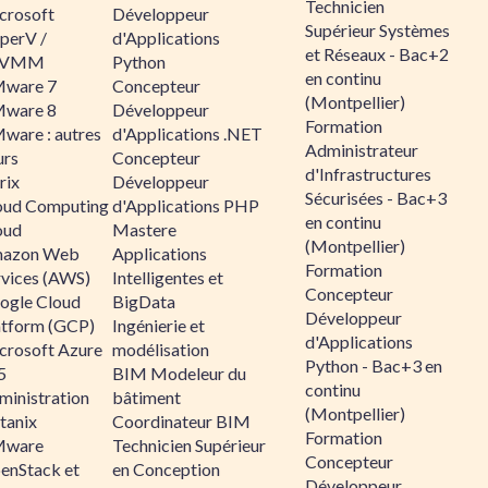
Technicien
crosoft
Développeur
Supérieur Systèmes
perV /
d'Applications
et Réseaux - Bac+2
CVMM
Python
en continu
ware 7
Concepteur
(Montpellier)
ware 8
Développeur
Formation
ware : autres
d'Applications .NET
Administrateur
urs
Concepteur
d'Infrastructures
rix
Développeur
Sécurisées - Bac+3
oud Computing
d'Applications PHP
en continu
oud
Mastere
(Montpellier)
azon Web
Applications
Formation
rvices (AWS)
Intelligentes et
Concepteur
ogle Cloud
BigData
Développeur
atform (GCP)
Ingénierie et
d'Applications
crosoft Azure
modélisation
Python - Bac+3 en
5
BIM Modeleur du
continu
ministration
bâtiment
(Montpellier)
tanix
Coordinateur BIM
Formation
ware
Technicien Supérieur
Concepteur
enStack et
en Conception
Développeur