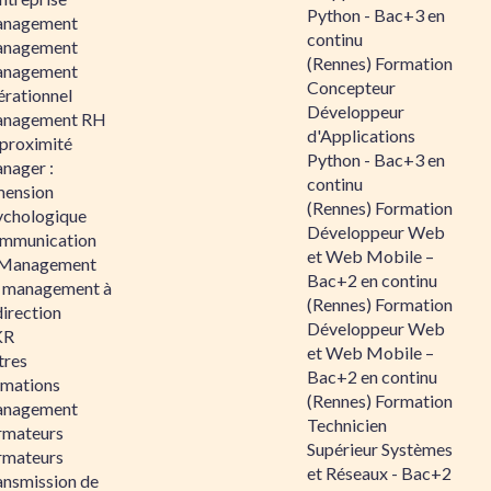
Python - Bac+3 en
nagement
continu
nagement
(Rennes) Formation
nagement
Concepteur
érationnel
Développeur
nagement RH
d'Applications
 proximité
Python - Bac+3 en
nager :
continu
mension
(Rennes) Formation
ychologique
Développeur Web
mmunication
et Web Mobile –
 Management
Bac+2 en continu
 management à
(Rennes) Formation
direction
Développeur Web
KR
et Web Mobile –
tres
Bac+2 en continu
rmations
(Rennes) Formation
nagement
Technicien
rmateurs
Supérieur Systèmes
rmateurs
et Réseaux - Bac+2
ansmission de