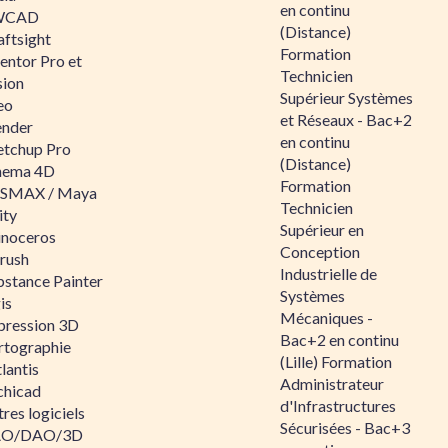
en continu
WCAD
(Distance)
aftsight
Formation
entor Pro et
Technicien
sion
Supérieur Systèmes
eo
et Réseaux - Bac+2
ender
en continu
etchup Pro
(Distance)
nema 4D
Formation
SMAX / Maya
Technicien
ity
Supérieur en
inoceros
Conception
rush
Industrielle de
bstance Painter
Systèmes
is
Mécaniques -
pression 3D
Bac+2 en continu
rtographie
(Lille) Formation
lantis
Administrateur
chicad
d'Infrastructures
res logiciels
Sécurisées - Bac+3
O/DAO/3D