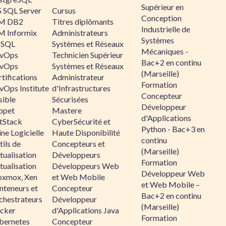
Supérieur en
 SQL Server
Cursus
Conception
M DB2
Titres diplômants
Industrielle de
M Informix
Administrateurs
Systèmes
SQL
Systèmes et Réseaux
Mécaniques -
vOps
Technicien Supérieur
Bac+2 en continu
vOps
Systèmes et Réseaux
(Marseille)
tifications
Administrateur
Formation
vOps Institute
d'Infrastructures
Concepteur
sible
Sécurisées
Développeur
ppet
Mastere
d'Applications
ltStack
CyberSécurité et
Python - Bac+3 en
ne Logicielle
Haute Disponibilité
continu
ils de
Concepteurs et
(Marseille)
tualisation
Développeurs
Formation
tualisation
Développeurs Web
Développeur Web
oxmox, Xen
et Web Mobile
et Web Mobile –
nteneurs et
Concepteur
Bac+2 en continu
chestrateurs
Développeur
(Marseille)
cker
d'Applications Java
Formation
bernetes
Concepteur