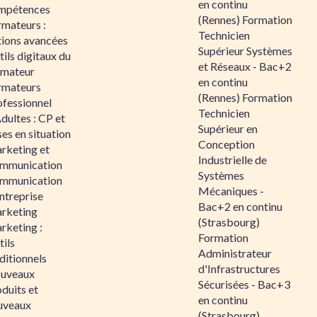
en continu
mpétences
(Rennes) Formation
rmateurs :
Technicien
tions avancées
Supérieur Systèmes
ils digitaux du
et Réseaux - Bac+2
rmateur
en continu
rmateurs
(Rennes) Formation
ofessionnel
Technicien
dultes : CP et
Supérieur en
es en situation
Conception
rketing et
Industrielle de
mmunication
Systèmes
mmunication
Mécaniques -
ntreprise
Bac+2 en continu
rketing
(Strasbourg)
rketing :
Formation
ils
Administrateur
ditionnels
d'Infrastructures
uveaux
Sécurisées - Bac+3
duits et
en continu
uveaux
(Strasbourg)