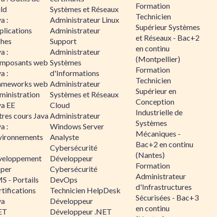
Formation
ld
Systèmes et Réseaux
Technicien
a :
Administrateur Linux
Supérieur Systèmes
plications
Administrateur
et Réseaux - Bac+2
ches
Support
en continu
a :
Administrateur
(Montpellier)
mposants web
Systèmes
Formation
a :
d'Informations
Technicien
ameworks web
Administrateur
Supérieur en
ministration
Systèmes et Réseaux
Conception
va EE
Cloud
Industrielle de
tres cours Java
Administrateur
Systèmes
a :
Windows Server
Mécaniques -
vironnements
Analyste
Bac+2 en continu
Cybersécurité
(Nantes)
veloppement
Développeur
Formation
sper
Cybersécurité
Administrateur
S - Portails
DevOps
d'Infrastructures
tifications
Technicien HelpDesk
Sécurisées - Bac+3
va
Développeur
en continu
ET
Développeur .NET