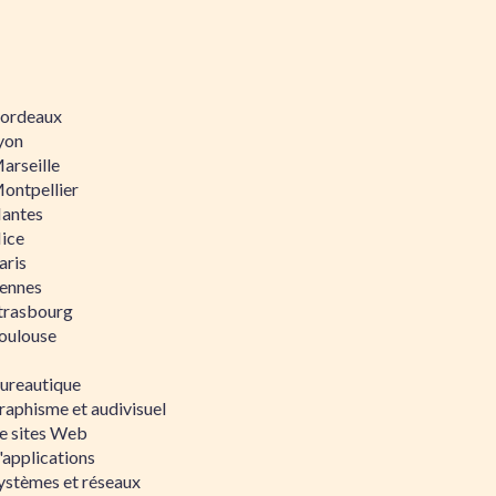
 Bordeaux
Lyon
Marseille
Montpellier
Nantes
Nice
aris
Rennes
Strasbourg
Toulouse
bureautique
raphisme et audivisuel
e sites Web
'applications
ystèmes et réseaux