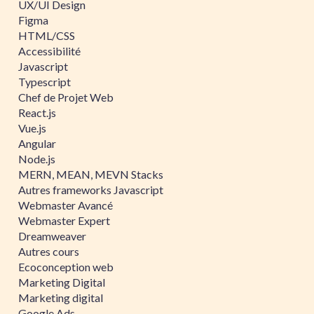
UX/UI Design
Figma
HTML/CSS
Accessibilité
Javascript
Typescript
Chef de Projet Web
React.js
Vue.js
Angular
Node.js
MERN, MEAN, MEVN Stacks
Autres frameworks Javascript
Webmaster Avancé
Webmaster Expert
Dreamweaver
Autres cours
Ecoconception web
Marketing Digital
Marketing digital
Google Ads