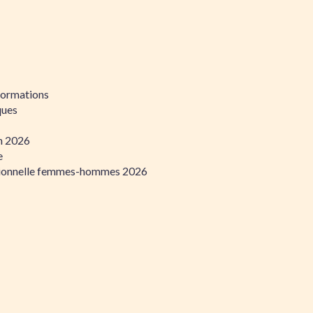
formations
ques
on 2026
e
ssionnelle femmes-hommes 2026