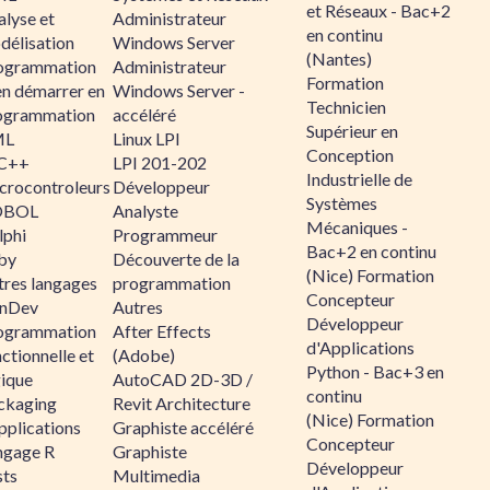
et Réseaux - Bac+2
alyse et
Administrateur
en continu
délisation
Windows Server
(Nantes)
ogrammation
Administrateur
Formation
en démarrer en
Windows Server -
Technicien
ogrammation
accéléré
Supérieur en
ML
Linux LPI
Conception
C++
LPI 201-202
Industrielle de
crocontroleurs
Développeur
Systèmes
OBOL
Analyste
Mécaniques -
lphi
Programmeur
Bac+2 en continu
by
Découverte de la
(Nice) Formation
tres langages
programmation
Concepteur
nDev
Autres
Développeur
ogrammation
After Effects
d'Applications
ctionnelle et
(Adobe)
Python - Bac+3 en
gique
AutoCAD 2D-3D /
continu
ckaging
Revit Architecture
(Nice) Formation
pplications
Graphiste accéléré
Concepteur
ngage R
Graphiste
Développeur
sts
Multimedia