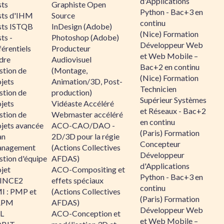
d'Applications
sts
Graphiste Open
Python - Bac+3 en
sts d'IHM
Source
continu
sts ISTQB
InDesign (Adobe)
(Nice) Formation
ts -
Photoshop (Adobe)
Développeur Web
érentiels
Producteur
et Web Mobile –
dre
Audiovisuel
Bac+2 en continu
stion de
(Montage,
(Nice) Formation
jets
Animation/3D, Post-
Technicien
stion de
production)
Supérieur Systèmes
jets
Vidéaste Accéléré
et Réseaux - Bac+2
stion de
Webmaster accéléré
en continu
ojets avancée
ACO-CAO/DAO -
(Paris) Formation
an
2D/3D pour la régie
Concepteur
nagement
(Actions Collectives
Développeur
stion d'équipe
AFDAS)
d'Applications
jet
ACO-Compositing et
Python - Bac+3 en
INCE2
effets spéciaux
continu
I : PMP et
(Actions Collectives
(Paris) Formation
APM
AFDAS)
Développeur Web
IL
ACO-Conception et
et Web Mobile –