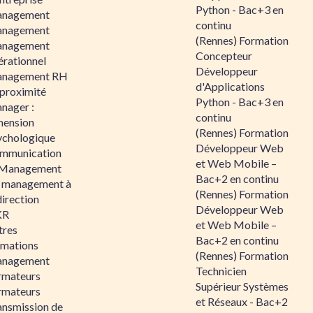
Python - Bac+3 en
nagement
continu
nagement
(Rennes) Formation
nagement
Concepteur
érationnel
Développeur
nagement RH
d'Applications
 proximité
Python - Bac+3 en
nager :
continu
mension
(Rennes) Formation
ychologique
Développeur Web
mmunication
et Web Mobile –
 Management
Bac+2 en continu
 management à
(Rennes) Formation
direction
Développeur Web
KR
et Web Mobile –
tres
Bac+2 en continu
rmations
(Rennes) Formation
nagement
Technicien
rmateurs
Supérieur Systèmes
rmateurs
et Réseaux - Bac+2
ansmission de