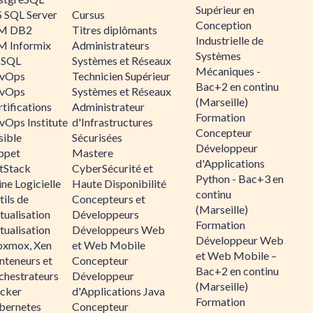
Supérieur en
 SQL Server
Cursus
Conception
M DB2
Titres diplômants
Industrielle de
M Informix
Administrateurs
Systèmes
SQL
Systèmes et Réseaux
Mécaniques -
vOps
Technicien Supérieur
Bac+2 en continu
vOps
Systèmes et Réseaux
(Marseille)
tifications
Administrateur
Formation
vOps Institute
d'Infrastructures
Concepteur
sible
Sécurisées
Développeur
ppet
Mastere
d'Applications
ltStack
CyberSécurité et
Python - Bac+3 en
ne Logicielle
Haute Disponibilité
continu
ils de
Concepteurs et
(Marseille)
tualisation
Développeurs
Formation
tualisation
Développeurs Web
Développeur Web
oxmox, Xen
et Web Mobile
et Web Mobile –
nteneurs et
Concepteur
Bac+2 en continu
chestrateurs
Développeur
(Marseille)
cker
d'Applications Java
Formation
bernetes
Concepteur