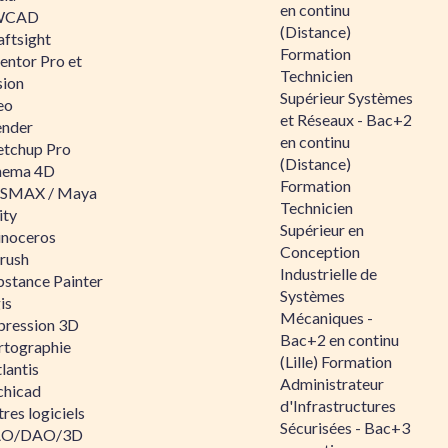
en continu
WCAD
(Distance)
aftsight
Formation
entor Pro et
Technicien
sion
Supérieur Systèmes
eo
et Réseaux - Bac+2
ender
en continu
etchup Pro
(Distance)
nema 4D
Formation
SMAX / Maya
Technicien
ity
Supérieur en
inoceros
Conception
rush
Industrielle de
bstance Painter
Systèmes
is
Mécaniques -
pression 3D
Bac+2 en continu
rtographie
(Lille) Formation
lantis
Administrateur
chicad
d'Infrastructures
res logiciels
Sécurisées - Bac+3
O/DAO/3D