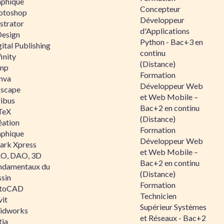
aphique
Concepteur
otoshop
Développeur
ustrator
d'Applications
Design
Python - Bac+3 en
ital Publishing
continu
inity
(Distance)
mp
Formation
nva
Développeur Web
kscape
et Web Mobile –
ribus
Bac+2 en continu
TeX
(Distance)
éation
Formation
aphique
Développeur Web
ark Xpress
et Web Mobile –
O, DAO, 3D
Bac+2 en continu
ndamentaux du
(Distance)
ssin
Formation
toCAD
Technicien
vit
Supérieur Systèmes
lidworks
et Réseaux - Bac+2
tia