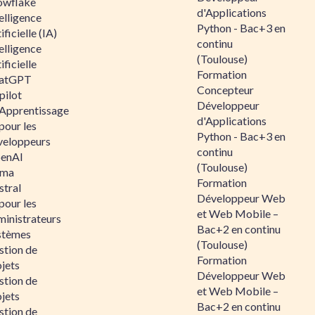
owflake
d'Applications
elligence
Python - Bac+3 en
ificielle (IA)
continu
elligence
(Toulouse)
ificielle
Formation
atGPT
Concepteur
pilot
Développeur
 Apprentissage
d'Applications
pour les
Python - Bac+3 en
veloppeurs
continu
enAI
(Toulouse)
ama
Formation
stral
Développeur Web
pour les
et Web Mobile –
ministrateurs
Bac+2 en continu
stèmes
(Toulouse)
stion de
Formation
jets
Développeur Web
stion de
et Web Mobile –
jets
Bac+2 en continu
stion de