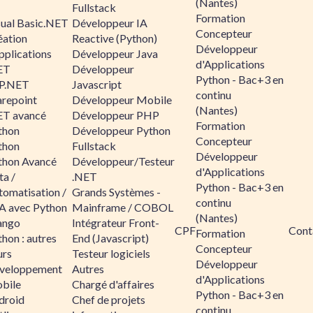
(Nantes)
Fullstack
Formation
sual Basic.NET
Développeur IA
Concepteur
éation
Reactive (Python)
Développeur
pplications
Développeur Java
d'Applications
ET
Développeur
Python - Bac+3 en
P.NET
Javascript
continu
arepoint
Développeur Mobile
(Nantes)
ET avancé
Développeur PHP
Formation
thon
Développeur Python
Concepteur
thon
Fullstack
Développeur
thon Avancé
Développeur/Testeur
d'Applications
ta /
.NET
Python - Bac+3 en
tomatisation /
Grands Systèmes -
continu
A avec Python
Mainframe / COBOL
(Nantes)
ango
Intégrateur Front-
CPF
Cont
Formation
hon : autres
End (Javascript)
Concepteur
urs
Testeur logiciels
Développeur
veloppement
Autres
d'Applications
bile
Chargé d'affaires
Python - Bac+3 en
droid
Chef de projets
continu