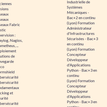
Industrielle de
ciennes
Systèmes
rsions
Mécaniques -
seaux
Bac+2 en continu
seaux
(Lyon) Formation
seaux Fabric
Administrateur
stic
d'Infrastructures
ervision :
Sécurisées - Bac+3
aylog, Nagios,
en continu
metheus, ...
(Lyon) Formation
ploiement
Concepteur
utions de
Développeur
uvegarde
d'Applications
sco
Python - Bac+3 en
ormshield
continu
bersécurité
(Lyon) Formation
bersécurité
Concepteur
ndamentaux
Développeur
cking et
d'Applications
urité
Python - Bac+3 en
bersécurité
continu