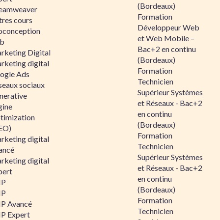
(Bordeaux)
eamweaver
Formation
tres cours
Développeur Web
oconception
et Web Mobile –
b
Bac+2 en continu
rketing Digital
(Bordeaux)
rketing digital
Formation
ogle Ads
Technicien
seaux sociaux
Supérieur Systèmes
nerative
et Réseaux - Bac+2
gine
en continu
timization
(Bordeaux)
EO)
Formation
rketing digital
Technicien
ancé
Supérieur Systèmes
rketing digital
et Réseaux - Bac+2
pert
en continu
HP
(Bordeaux)
HP
Formation
P Avancé
Technicien
P Expert