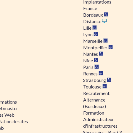
Implantations
France
Bordeaux
Distance
Lille
Lyon
Marseille
Montpellier
Nantes
Nice
Paris
Rennes
Strasbourg
Toulouse
Recrutement
Alternance
rmations
(Bordeaux)
bmaster
Formation
tes Web
Administrateur
ation de sites
d'Infrastructures
eb
Sécurisées - Bac+3