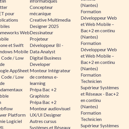
lin
informatiques
(Nantes)
tter
Concepteur
Formation
ET pour
mécanique
Développeur Web
lications
Creative Multimedia
et Web Mobile –
biles
Designer 2025
Bac+2 en continu
ameworks Web
Dessinateur
(Nantes)
bile
Projeteur
Formation
one et Swift
Développeur BI -
Développeur Web
ndows Mobile
Data Analyst
et Web Mobile –
 Code / Low
Digital Business
Bac+2 en continu
de
Developer
(Nantes)
ogle AppSheet
Monteur Intégrateur
Formation
 Code / Low
de contenus e-
Technicien
de
learning
Supérieur Systèmes
ndamentaux
Prépa Bac +2
et Réseaux - Bac+2
bble
Graphiste
en continu
n
Prépa Bac +2
(Nantes)
bflow
Monteur audiovisuel
Formation
wer Platform
UX/UI Designer
Technicien
ie Logiciel
Autres cursus
Supérieur Systèmes
ML
Systèmes et Réseaux