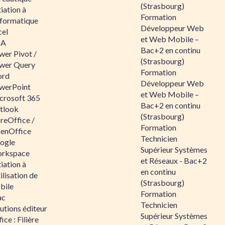
(Strasbourg)
tiation à
Formation
nformatique
Développeur Web
cel
et Web Mobile –
BA
Bac+2 en continu
wer Pivot /
(Strasbourg)
wer Query
Formation
rd
Développeur Web
werPoint
et Web Mobile –
crosoft 365
Bac+2 en continu
tlook
(Strasbourg)
reOffice /
Formation
enOffice
Technicien
ogle
Supérieur Systèmes
rkspace
et Réseaux - Bac+2
tiation à
en continu
tilisation de
(Strasbourg)
bile
Formation
ac
Technicien
utions éditeur
Supérieur Systèmes
ice : Filière