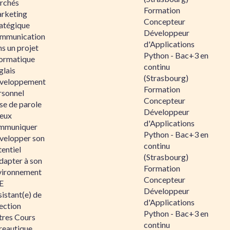
rchés
Formation
rketing
Concepteur
ratégique
Développeur
mmunication
d'Applications
s un projet
Python - Bac+3 en
formatique
continu
glais
(Strasbourg)
veloppement
Formation
rsonnel
Concepteur
se de parole
Développeur
eux
d'Applications
mmuniquer
Python - Bac+3 en
velopper son
continu
entiel
(Strasbourg)
dapter à son
Formation
vironnement
Concepteur
E
Développeur
istant(e) de
d'Applications
ection
Python - Bac+3 en
tres Cours
continu
reautique