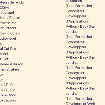
en continu
teurs de rendu
(Lille) Formation
CISM
Concepteur
diovisuel
Développeur
déos / Photos
d'Applications
emiere Pro
Python - Bac+3 en
er Effects
continu
res logiciels
(Lille) Formation
udiovisuel
Concepteur
id
Développeur
al Cut Pro
d'Applications
Vinci
Python - Bac+3 en
O et
continu
aitement du son
(Lille) Formation
ministrateur
Concepteur
nux
Développeur
nux
d'Applications
nux LPI C1
Python - Bac+3 en
nux LPI C2
continu
nux Avancé
(Lille) Formation
ux : autres
Développeur Web