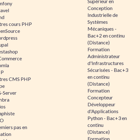
Supérieur en
mfony
Conception
ravel
Industrielle de
nd
Systèmes
tres cours PHP
Mécaniques -
enSource
Bac+2 en continu
rdpress
(Distance)
upal
Formation
estashop
Administrateur
Commerce
d'Infrastructures
omla
Sécurisées - Bac+3
IP
en continu
tres CMS PHP
(Distance)
pe
Formation
-Server
Concepteur
mbra
Développeur
ios
d'Applications
aphiste
Python - Bac+3 en
AO
continu
emiers pas en
(Distance)
éation
Formation