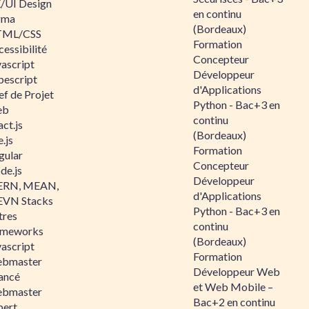
/UI Design
en continu
gma
(Bordeaux)
ML/CSS
Formation
essibilité
Concepteur
vascript
Développeur
pescript
d'Applications
ef de Projet
Python - Bac+3 en
eb
continu
ct.js
(Bordeaux)
.js
Formation
gular
Concepteur
de.js
Développeur
RN, MEAN,
d'Applications
VN Stacks
Python - Bac+3 en
tres
continu
ameworks
(Bordeaux)
vascript
Formation
bmaster
Développeur Web
ancé
et Web Mobile –
bmaster
Bac+2 en continu
pert