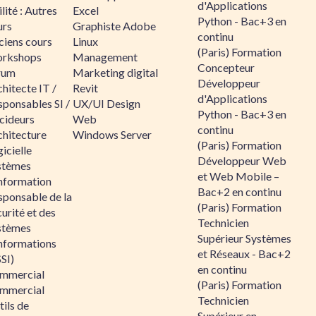
d'Applications
lité : Autres
Excel
Python - Bac+3 en
urs
Graphiste Adobe
continu
ciens cours
Linux
(Paris) Formation
rkshops
Management
Concepteur
rum
Marketing digital
Développeur
hitecte IT /
Revit
d'Applications
sponsables SI /
UX/UI Design
Python - Bac+3 en
cideurs
Web
continu
chitecture
Windows Server
(Paris) Formation
icielle
Développeur Web
stèmes
et Web Mobile –
information
Bac+2 en continu
sponsable de la
(Paris) Formation
urité et des
Technicien
stèmes
Supérieur Systèmes
informations
et Réseaux - Bac+2
SI)
en continu
mmercial
(Paris) Formation
mmercial
Technicien
ils de
Supérieur en