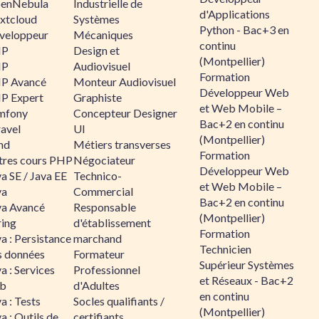
enNebula
Industrielle de
d'Applications
xtcloud
Systèmes
Python - Bac+3 en
veloppeur
Mécaniques
continu
HP
Design et
(Montpellier)
HP
Audiovisuel
Formation
P Avancé
Monteur Audiovisuel
Développeur Web
P Expert
Graphiste
et Web Mobile –
mfony
Concepteur Designer
Bac+2 en continu
ravel
UI
(Montpellier)
nd
Métiers transverses
Formation
tres cours PHP
Négociateur
Développeur Web
a SE / Java EE
Technico-
et Web Mobile –
va
Commercial
Bac+2 en continu
va Avancé
Responsable
(Montpellier)
ring
d'établissement
Formation
a : Persistance
marchand
Technicien
s données
Formateur
Supérieur Systèmes
a : Services
Professionnel
et Réseaux - Bac+2
b
d'Adultes
en continu
a : Tests
Socles qualifiants /
(Montpellier)
a : Outils de
certifiants