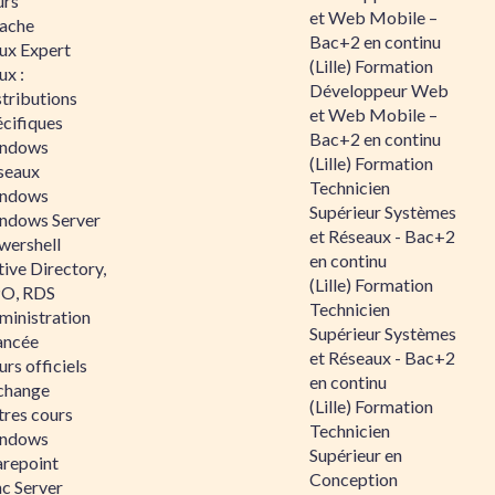
urs
et Web Mobile –
ache
Bac+2 en continu
nux Expert
(Lille) Formation
ux :
Développeur Web
tributions
et Web Mobile –
écifiques
Bac+2 en continu
ndows
(Lille) Formation
seaux
Technicien
ndows
Supérieur Systèmes
ndows Server
et Réseaux - Bac+2
wershell
en continu
ive Directory,
(Lille) Formation
O, RDS
Technicien
ministration
Supérieur Systèmes
ancée
et Réseaux - Bac+2
rs officiels
en continu
change
(Lille) Formation
tres cours
Technicien
ndows
Supérieur en
arepoint
Conception
nc Server