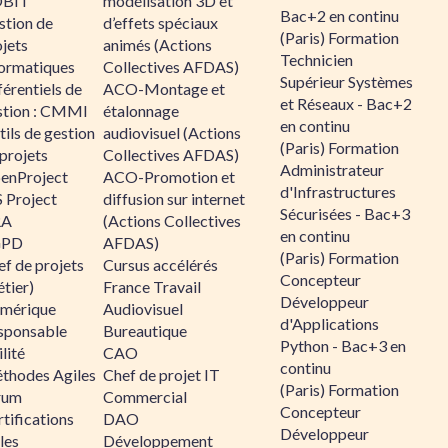
BIT
modélisation 3D et
Bac+2 en continu
stion de
d’effets spéciaux
(Paris) Formation
jets
animés (Actions
Technicien
formatiques
Collectives AFDAS)
Supérieur Systèmes
érentiels de
ACO-Montage et
et Réseaux - Bac+2
stion : CMMI
étalonnage
en continu
ils de gestion
audiovisuel (Actions
(Paris) Formation
projets
Collectives AFDAS)
Administrateur
enProject
ACO-Promotion et
d'Infrastructures
 Project
diffusion sur internet
Sécurisées - Bac+3
RA
(Actions Collectives
en continu
GPD
AFDAS)
(Paris) Formation
f de projets
Cursus accélérés
Concepteur
tier)
France Travail
Développeur
mérique
Audiovisuel
d'Applications
sponsable
Bureautique
Python - Bac+3 en
lité
CAO
continu
thodes Agiles
Chef de projet IT
(Paris) Formation
rum
Commercial
Concepteur
tifications
DAO
Développeur
les
Développement