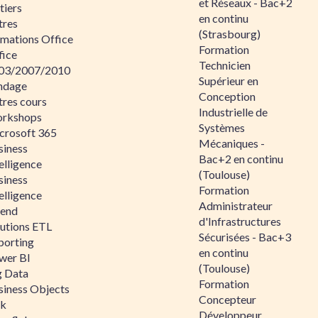
et Réseaux - Bac+2
tiers
en continu
tres
(Strasbourg)
rmations Office
Formation
fice
Technicien
03/2007/2010
Supérieur en
ndage
Conception
tres cours
Industrielle de
rkshops
Systèmes
crosoft 365
Mécaniques -
siness
Bac+2 en continu
elligence
(Toulouse)
siness
Formation
elligence
Administrateur
lend
d'Infrastructures
lutions ETL
Sécurisées - Bac+3
porting
en continu
wer BI
(Toulouse)
g Data
Formation
siness Objects
Concepteur
ik
Développeur