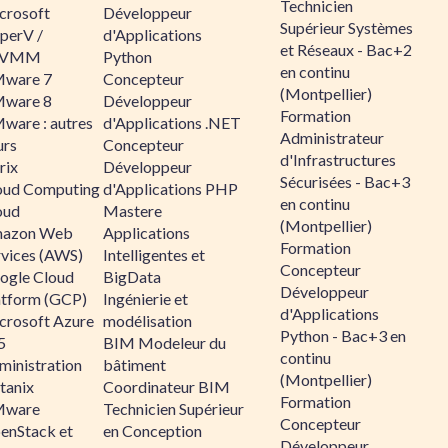
Technicien
crosoft
Développeur
Supérieur Systèmes
perV /
d'Applications
et Réseaux - Bac+2
CVMM
Python
en continu
ware 7
Concepteur
(Montpellier)
ware 8
Développeur
Formation
ware : autres
d'Applications .NET
Administrateur
urs
Concepteur
d'Infrastructures
rix
Développeur
Sécurisées - Bac+3
oud Computing
d'Applications PHP
en continu
oud
Mastere
(Montpellier)
azon Web
Applications
Formation
rvices (AWS)
Intelligentes et
Concepteur
ogle Cloud
BigData
Développeur
atform (GCP)
Ingénierie et
d'Applications
crosoft Azure
modélisation
Python - Bac+3 en
5
BIM Modeleur du
continu
ministration
bâtiment
(Montpellier)
tanix
Coordinateur BIM
Formation
ware
Technicien Supérieur
Concepteur
enStack et
en Conception
Développeur