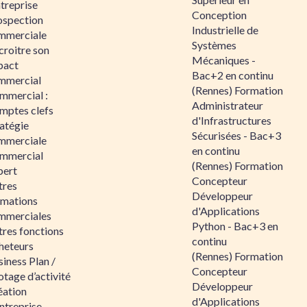
ntreprise
Conception
ospection
Industrielle de
mmerciale
Systèmes
croitre son
Mécaniques -
pact
Bac+2 en continu
mmercial
(Rennes) Formation
mmercial :
Administrateur
mptes clefs
d'Infrastructures
atégie
Sécurisées - Bac+3
mmerciale
en continu
mmercial
(Rennes) Formation
pert
Concepteur
tres
Développeur
rmations
d'Applications
mmerciales
Python - Bac+3 en
tres fonctions
continu
heteurs
(Rennes) Formation
iness Plan /
Concepteur
otage d’activité
Développeur
éation
d'Applications
ntreprise