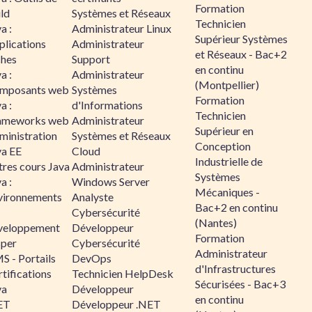
Formation
ld
Systèmes et Réseaux
Technicien
a :
Administrateur Linux
Supérieur Systèmes
plications
Administrateur
et Réseaux - Bac+2
ches
Support
en continu
a :
Administrateur
(Montpellier)
mposants web
Systèmes
Formation
a :
d'Informations
Technicien
ameworks web
Administrateur
Supérieur en
ministration
Systèmes et Réseaux
Conception
va EE
Cloud
Industrielle de
tres cours Java
Administrateur
Systèmes
a :
Windows Server
Mécaniques -
vironnements
Analyste
Bac+2 en continu
Cybersécurité
(Nantes)
veloppement
Développeur
Formation
sper
Cybersécurité
Administrateur
S - Portails
DevOps
d'Infrastructures
tifications
Technicien HelpDesk
Sécurisées - Bac+3
va
Développeur
en continu
ET
Développeur .NET