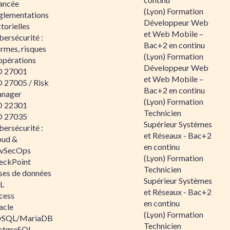
ancée
(Lyon) Formation
glementations
Développeur Web
torielles
et Web Mobile –
ersécurité :
Bac+2 en continu
rmes, risques
(Lyon) Formation
opérations
Développeur Web
O 27001
et Web Mobile –
O 27005 / Risk
Bac+2 en continu
nager
(Lyon) Formation
O 22301
Technicien
O 27035
Supérieur Systèmes
ersécurité :
et Réseaux - Bac+2
oud &
en continu
vSecOps
(Lyon) Formation
eckPoint
Technicien
ses de données
Supérieur Systèmes
L
et Réseaux - Bac+2
cess
en continu
acle
(Lyon) Formation
SQL/MariaDB
Technicien
stgreSQL