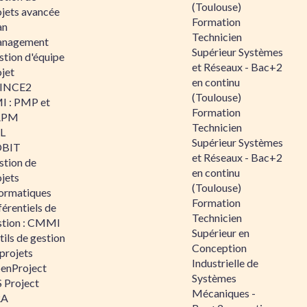
(Toulouse)
ojets avancée
Formation
an
Technicien
nagement
Supérieur Systèmes
stion d'équipe
et Réseaux - Bac+2
jet
en continu
INCE2
(Toulouse)
I : PMP et
Formation
APM
Technicien
IL
Supérieur Systèmes
BIT
et Réseaux - Bac+2
stion de
en continu
jets
(Toulouse)
formatiques
Formation
érentiels de
Technicien
stion : CMMI
Supérieur en
ils de gestion
Conception
projets
Industrielle de
enProject
Systèmes
 Project
Mécaniques -
RA