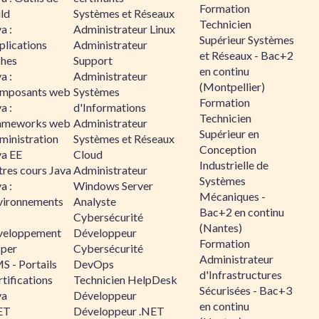
Formation
ld
Systèmes et Réseaux
Technicien
a :
Administrateur Linux
Supérieur Systèmes
plications
Administrateur
et Réseaux - Bac+2
ches
Support
en continu
a :
Administrateur
(Montpellier)
mposants web
Systèmes
Formation
a :
d'Informations
Technicien
ameworks web
Administrateur
Supérieur en
ministration
Systèmes et Réseaux
Conception
va EE
Cloud
Industrielle de
tres cours Java
Administrateur
Systèmes
a :
Windows Server
Mécaniques -
vironnements
Analyste
Bac+2 en continu
Cybersécurité
(Nantes)
veloppement
Développeur
Formation
sper
Cybersécurité
Administrateur
S - Portails
DevOps
d'Infrastructures
tifications
Technicien HelpDesk
Sécurisées - Bac+3
va
Développeur
en continu
ET
Développeur .NET