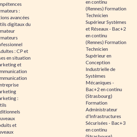
en continu
mpétences
(Rennes) Formation
rmateurs :
Technicien
tions avancées
Supérieur Systèmes
ils digitaux du
et Réseaux - Bac+2
rmateur
en continu
rmateurs
(Rennes) Formation
ofessionnel
Technicien
dultes : CP et
Supérieur en
es en situation
Conception
rketing et
Industrielle de
mmunication
Systèmes
mmunication
Mécaniques -
ntreprise
Bac+2 en continu
rketing
(Strasbourg)
rketing :
Formation
ils
Administrateur
ditionnels
d'Infrastructures
uveaux
Sécurisées - Bac+3
duits et
en continu
uveaux
(Strasbourg)