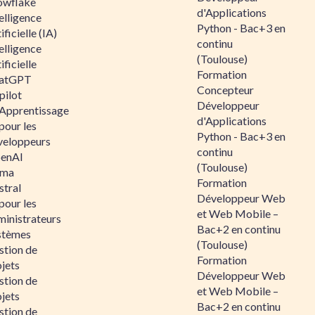
owflake
d'Applications
elligence
Python - Bac+3 en
ificielle (IA)
continu
elligence
(Toulouse)
ificielle
Formation
atGPT
Concepteur
pilot
Développeur
 Apprentissage
d'Applications
pour les
Python - Bac+3 en
veloppeurs
continu
enAI
(Toulouse)
ama
Formation
stral
Développeur Web
pour les
et Web Mobile –
ministrateurs
Bac+2 en continu
stèmes
(Toulouse)
stion de
Formation
jets
Développeur Web
stion de
et Web Mobile –
jets
Bac+2 en continu
stion de