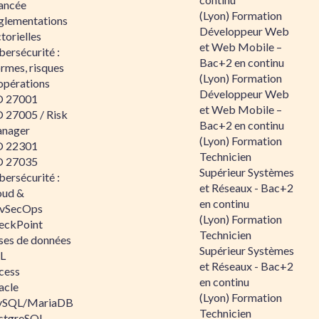
ancée
(Lyon) Formation
glementations
Développeur Web
torielles
et Web Mobile –
ersécurité :
Bac+2 en continu
rmes, risques
(Lyon) Formation
opérations
Développeur Web
O 27001
et Web Mobile –
O 27005 / Risk
Bac+2 en continu
nager
(Lyon) Formation
O 22301
Technicien
O 27035
Supérieur Systèmes
ersécurité :
et Réseaux - Bac+2
oud &
en continu
vSecOps
(Lyon) Formation
eckPoint
Technicien
ses de données
Supérieur Systèmes
L
et Réseaux - Bac+2
cess
en continu
acle
(Lyon) Formation
SQL/MariaDB
Technicien
stgreSQL