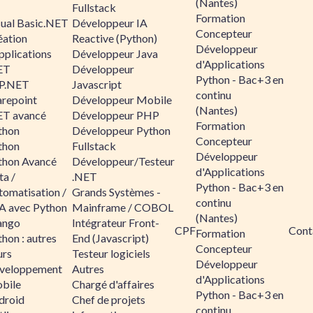
(Nantes)
Fullstack
Formation
sual Basic.NET
Développeur IA
Concepteur
éation
Reactive (Python)
Développeur
pplications
Développeur Java
d'Applications
ET
Développeur
Python - Bac+3 en
P.NET
Javascript
continu
arepoint
Développeur Mobile
(Nantes)
ET avancé
Développeur PHP
Formation
thon
Développeur Python
Concepteur
thon
Fullstack
Développeur
thon Avancé
Développeur/Testeur
d'Applications
ta /
.NET
Python - Bac+3 en
tomatisation /
Grands Systèmes -
continu
A avec Python
Mainframe / COBOL
(Nantes)
ango
Intégrateur Front-
CPF
Cont
Formation
hon : autres
End (Javascript)
Concepteur
urs
Testeur logiciels
Développeur
veloppement
Autres
d'Applications
bile
Chargé d'affaires
Python - Bac+3 en
droid
Chef de projets
continu