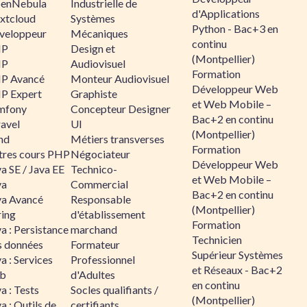
enNebula
Industrielle de
d'Applications
xtcloud
Systèmes
Python - Bac+3 en
veloppeur
Mécaniques
continu
HP
Design et
(Montpellier)
HP
Audiovisuel
Formation
P Avancé
Monteur Audiovisuel
Développeur Web
P Expert
Graphiste
et Web Mobile –
mfony
Concepteur Designer
Bac+2 en continu
ravel
UI
(Montpellier)
nd
Métiers transverses
Formation
tres cours PHP
Négociateur
Développeur Web
a SE / Java EE
Technico-
et Web Mobile –
va
Commercial
Bac+2 en continu
va Avancé
Responsable
(Montpellier)
ring
d'établissement
Formation
a : Persistance
marchand
Technicien
s données
Formateur
Supérieur Systèmes
a : Services
Professionnel
et Réseaux - Bac+2
b
d'Adultes
en continu
a : Tests
Socles qualifiants /
(Montpellier)
a : Outils de
certifiants