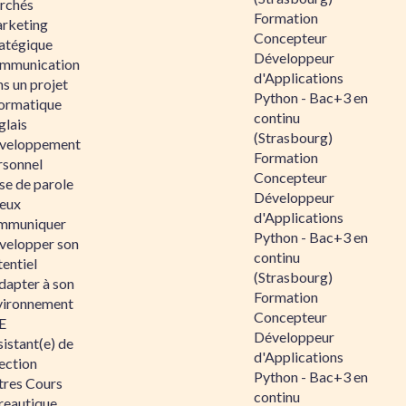
rchés
Formation
rketing
Concepteur
ratégique
Développeur
mmunication
d'Applications
s un projet
Python - Bac+3 en
formatique
continu
glais
(Strasbourg)
veloppement
Formation
rsonnel
Concepteur
se de parole
Développeur
eux
d'Applications
mmuniquer
Python - Bac+3 en
velopper son
continu
entiel
(Strasbourg)
dapter à son
Formation
vironnement
Concepteur
E
Développeur
istant(e) de
d'Applications
ection
Python - Bac+3 en
tres Cours
continu
reautique