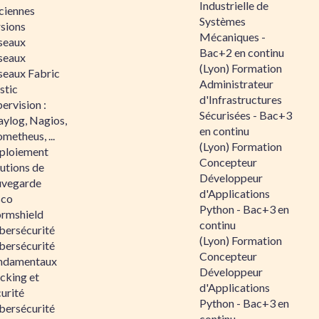
Industrielle de
ciennes
Systèmes
rsions
Mécaniques -
seaux
Bac+2 en continu
seaux
(Lyon) Formation
seaux Fabric
Administrateur
stic
d'Infrastructures
ervision :
Sécurisées - Bac+3
aylog, Nagios,
en continu
metheus, ...
(Lyon) Formation
ploiement
Concepteur
utions de
Développeur
uvegarde
d'Applications
sco
Python - Bac+3 en
ormshield
continu
bersécurité
(Lyon) Formation
bersécurité
Concepteur
ndamentaux
Développeur
cking et
d'Applications
urité
Python - Bac+3 en
bersécurité
continu