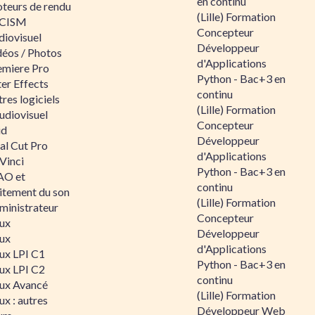
en continu
teurs de rendu
(Lille) Formation
CISM
Concepteur
diovisuel
Développeur
déos / Photos
d'Applications
emiere Pro
Python - Bac+3 en
er Effects
continu
res logiciels
(Lille) Formation
udiovisuel
Concepteur
id
Développeur
al Cut Pro
d'Applications
Vinci
Python - Bac+3 en
O et
continu
aitement du son
(Lille) Formation
ministrateur
Concepteur
nux
Développeur
nux
d'Applications
nux LPI C1
Python - Bac+3 en
nux LPI C2
continu
nux Avancé
(Lille) Formation
ux : autres
Développeur Web