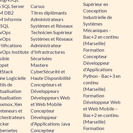
Supérieur en
 SQL Server
Cursus
Conception
M DB2
Titres diplômants
Industrielle de
M Informix
Administrateurs
Systèmes
SQL
Systèmes et Réseaux
Mécaniques -
vOps
Technicien Supérieur
Bac+2 en continu
vOps
Systèmes et Réseaux
(Marseille)
tifications
Administrateur
Formation
vOps Institute
d'Infrastructures
Concepteur
sible
Sécurisées
Développeur
ppet
Mastere
d'Applications
ltStack
CyberSécurité et
Python - Bac+3 en
ne Logicielle
Haute Disponibilité
continu
ils de
Concepteurs et
(Marseille)
tualisation
Développeurs
Formation
tualisation
Développeurs Web
Développeur Web
oxmox, Xen
et Web Mobile
et Web Mobile –
nteneurs et
Concepteur
Bac+2 en continu
chestrateurs
Développeur
(Marseille)
cker
d'Applications Java
Formation
bernetes
Concepteur