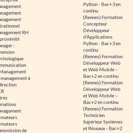
Python - Bac+3 en
nagement
continu
nagement
(Rennes) Formation
nagement
Concepteur
érationnel
Développeur
nagement RH
d'Applications
 proximité
Python - Bac+3 en
nager :
continu
mension
(Rennes) Formation
ychologique
Développeur Web
mmunication
et Web Mobile –
 Management
Bac+2 en continu
 management à
(Rennes) Formation
direction
Développeur Web
KR
et Web Mobile –
tres
Bac+2 en continu
rmations
(Rennes) Formation
nagement
Technicien
rmateurs
Supérieur Systèmes
rmateurs
et Réseaux - Bac+2
ansmission de