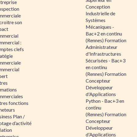
ntreprise
Conception
ospection
Industrielle de
mmerciale
Systèmes
croitre son
Mécaniques -
pact
Bac+2 en continu
mmercial
(Rennes) Formation
mmercial :
Administrateur
mptes clefs
d'Infrastructures
atégie
Sécurisées - Bac+3
mmerciale
en continu
mmercial
(Rennes) Formation
pert
Concepteur
tres
Développeur
rmations
d'Applications
mmerciales
Python - Bac+3 en
tres fonctions
continu
heteurs
(Rennes) Formation
iness Plan /
Concepteur
otage d’activité
Développeur
éation
d'Applications
ntreprise