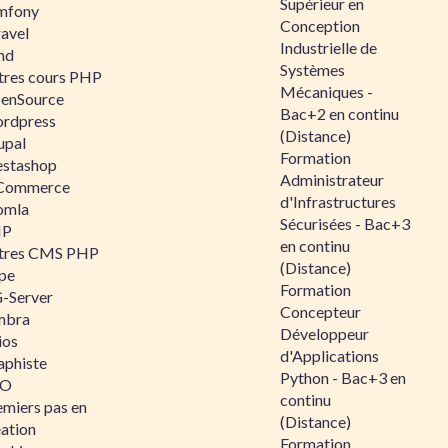
Supérieur en
mfony
Conception
ravel
Industrielle de
nd
Systèmes
tres cours PHP
Mécaniques -
enSource
Bac+2 en continu
rdpress
(Distance)
upal
Formation
estashop
Administrateur
Commerce
d'Infrastructures
omla
Sécurisées - Bac+3
IP
en continu
tres CMS PHP
(Distance)
pe
Formation
-Server
Concepteur
mbra
Développeur
ios
d'Applications
aphiste
Python - Bac+3 en
AO
continu
emiers pas en
(Distance)
éation
Formation