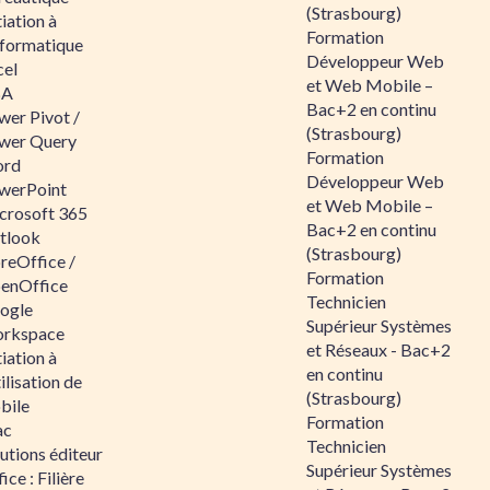
(Strasbourg)
tiation à
Formation
nformatique
Développeur Web
cel
et Web Mobile –
BA
Bac+2 en continu
wer Pivot /
(Strasbourg)
wer Query
Formation
rd
Développeur Web
werPoint
et Web Mobile –
crosoft 365
Bac+2 en continu
tlook
(Strasbourg)
reOffice /
Formation
enOffice
Technicien
ogle
Supérieur Systèmes
rkspace
et Réseaux - Bac+2
tiation à
en continu
tilisation de
(Strasbourg)
bile
Formation
ac
Technicien
utions éditeur
Supérieur Systèmes
ice : Filière