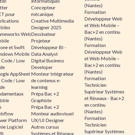
lin
informatiques
(Nantes)
tter
Concepteur
Formation
ET pour
mécanique
Développeur Web
lications
Creative Multimedia
et Web Mobile –
biles
Designer 2025
Bac+2 en continu
ameworks Web
Dessinateur
(Nantes)
bile
Projeteur
Formation
one et Swift
Développeur BI -
Développeur Web
ndows Mobile
Data Analyst
et Web Mobile –
 Code / Low
Digital Business
Bac+2 en continu
de
Developer
(Nantes)
ogle AppSheet
Monteur Intégrateur
Formation
 Code / Low
de contenus e-
Technicien
de
learning
Supérieur Systèmes
ndamentaux
Prépa Bac +2
et Réseaux - Bac+2
bble
Graphiste
en continu
n
Prépa Bac +2
(Nantes)
bflow
Monteur audiovisuel
Formation
wer Platform
UX/UI Designer
Technicien
ie Logiciel
Autres cursus
Supérieur Systèmes
ML
Systèmes et Réseaux