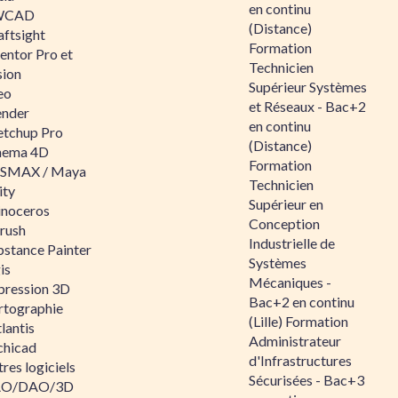
en continu
WCAD
(Distance)
aftsight
Formation
entor Pro et
Technicien
sion
Supérieur Systèmes
eo
et Réseaux - Bac+2
ender
en continu
etchup Pro
(Distance)
nema 4D
Formation
SMAX / Maya
Technicien
ity
Supérieur en
inoceros
Conception
rush
Industrielle de
bstance Painter
Systèmes
is
Mécaniques -
pression 3D
Bac+2 en continu
rtographie
(Lille) Formation
lantis
Administrateur
chicad
d'Infrastructures
res logiciels
Sécurisées - Bac+3
O/DAO/3D