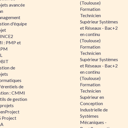
(Toulouse)
ojets avancée
Formation
an
Technicien
nagement
Supérieur Systèmes
stion d'équipe
et Réseaux - Bac+2
jet
en continu
INCE2
(Toulouse)
I : PMP et
Formation
APM
Technicien
IL
Supérieur Systèmes
BIT
et Réseaux - Bac+2
stion de
en continu
jets
(Toulouse)
formatiques
Formation
érentiels de
Technicien
stion : CMMI
Supérieur en
ils de gestion
Conception
projets
Industrielle de
enProject
Systèmes
 Project
Mécaniques -
RA