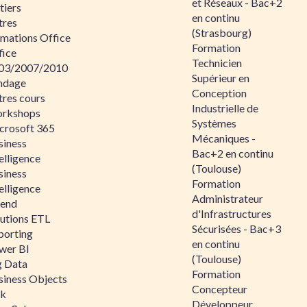
et Réseaux - Bac+2
tiers
en continu
tres
(Strasbourg)
rmations Office
Formation
fice
Technicien
03/2007/2010
Supérieur en
ndage
Conception
tres cours
Industrielle de
rkshops
Systèmes
crosoft 365
Mécaniques -
siness
Bac+2 en continu
elligence
(Toulouse)
siness
Formation
elligence
Administrateur
lend
d'Infrastructures
lutions ETL
Sécurisées - Bac+3
porting
en continu
wer BI
(Toulouse)
g Data
Formation
siness Objects
Concepteur
ik
Développeur