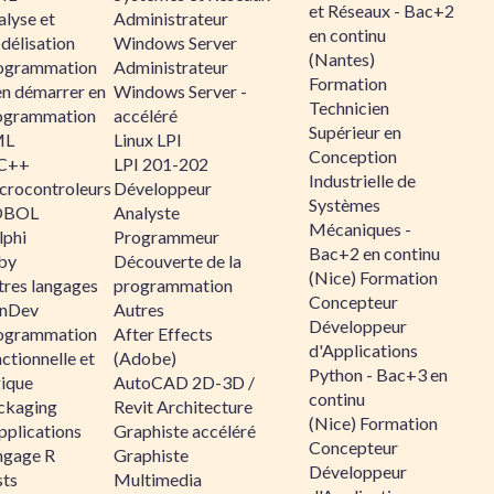
et Réseaux - Bac+2
alyse et
Administrateur
en continu
délisation
Windows Server
(Nantes)
ogrammation
Administrateur
Formation
en démarrer en
Windows Server -
Technicien
ogrammation
accéléré
Supérieur en
ML
Linux LPI
Conception
C++
LPI 201-202
Industrielle de
crocontroleurs
Développeur
Systèmes
OBOL
Analyste
Mécaniques -
lphi
Programmeur
Bac+2 en continu
by
Découverte de la
(Nice) Formation
tres langages
programmation
Concepteur
nDev
Autres
Développeur
ogrammation
After Effects
d'Applications
ctionnelle et
(Adobe)
Python - Bac+3 en
gique
AutoCAD 2D-3D /
continu
ckaging
Revit Architecture
(Nice) Formation
pplications
Graphiste accéléré
Concepteur
ngage R
Graphiste
Développeur
sts
Multimedia