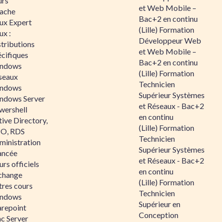
urs
et Web Mobile –
ache
Bac+2 en continu
nux Expert
(Lille) Formation
ux :
Développeur Web
tributions
et Web Mobile –
écifiques
Bac+2 en continu
ndows
(Lille) Formation
seaux
Technicien
ndows
Supérieur Systèmes
ndows Server
et Réseaux - Bac+2
wershell
en continu
ive Directory,
(Lille) Formation
O, RDS
Technicien
ministration
Supérieur Systèmes
ancée
et Réseaux - Bac+2
rs officiels
en continu
change
(Lille) Formation
tres cours
Technicien
ndows
Supérieur en
arepoint
Conception
nc Server