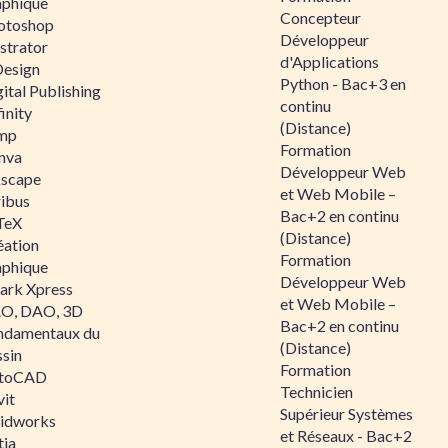
aphique
Concepteur
otoshop
Développeur
ustrator
d'Applications
Design
Python - Bac+3 en
ital Publishing
continu
inity
(Distance)
mp
Formation
nva
Développeur Web
kscape
et Web Mobile –
ribus
Bac+2 en continu
TeX
(Distance)
éation
Formation
aphique
Développeur Web
ark Xpress
et Web Mobile –
O, DAO, 3D
Bac+2 en continu
ndamentaux du
(Distance)
ssin
Formation
toCAD
Technicien
vit
Supérieur Systèmes
lidworks
et Réseaux - Bac+2
tia