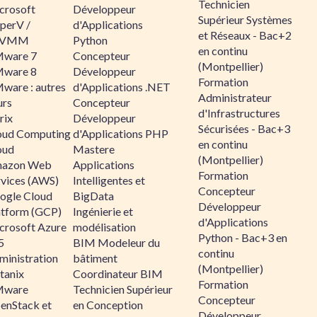
Technicien
crosoft
Développeur
Supérieur Systèmes
perV /
d'Applications
et Réseaux - Bac+2
CVMM
Python
en continu
ware 7
Concepteur
(Montpellier)
ware 8
Développeur
Formation
ware : autres
d'Applications .NET
Administrateur
urs
Concepteur
d'Infrastructures
rix
Développeur
Sécurisées - Bac+3
oud Computing
d'Applications PHP
en continu
oud
Mastere
(Montpellier)
azon Web
Applications
Formation
rvices (AWS)
Intelligentes et
Concepteur
ogle Cloud
BigData
Développeur
atform (GCP)
Ingénierie et
d'Applications
crosoft Azure
modélisation
Python - Bac+3 en
5
BIM Modeleur du
continu
ministration
bâtiment
(Montpellier)
tanix
Coordinateur BIM
Formation
ware
Technicien Supérieur
Concepteur
enStack et
en Conception
Développeur