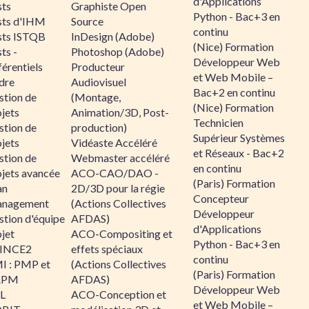
d'Applications
sts
Graphiste Open
Python - Bac+3 en
sts d'IHM
Source
continu
sts ISTQB
InDesign (Adobe)
(Nice) Formation
ts -
Photoshop (Adobe)
Développeur Web
érentiels
Producteur
et Web Mobile –
dre
Audiovisuel
Bac+2 en continu
stion de
(Montage,
(Nice) Formation
jets
Animation/3D, Post-
Technicien
stion de
production)
Supérieur Systèmes
jets
Vidéaste Accéléré
et Réseaux - Bac+2
stion de
Webmaster accéléré
en continu
ojets avancée
ACO-CAO/DAO -
(Paris) Formation
an
2D/3D pour la régie
Concepteur
nagement
(Actions Collectives
Développeur
stion d'équipe
AFDAS)
d'Applications
jet
ACO-Compositing et
Python - Bac+3 en
INCE2
effets spéciaux
continu
I : PMP et
(Actions Collectives
(Paris) Formation
APM
AFDAS)
Développeur Web
IL
ACO-Conception et
et Web Mobile –