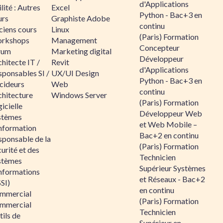
d'Applications
lité : Autres
Excel
Python - Bac+3 en
urs
Graphiste Adobe
continu
ciens cours
Linux
(Paris) Formation
rkshops
Management
Concepteur
rum
Marketing digital
Développeur
hitecte IT /
Revit
d'Applications
sponsables SI /
UX/UI Design
Python - Bac+3 en
cideurs
Web
continu
chitecture
Windows Server
(Paris) Formation
icielle
Développeur Web
stèmes
et Web Mobile –
information
Bac+2 en continu
sponsable de la
(Paris) Formation
urité et des
Technicien
stèmes
Supérieur Systèmes
informations
et Réseaux - Bac+2
SI)
en continu
mmercial
(Paris) Formation
mmercial
Technicien
ils de
Supérieur en