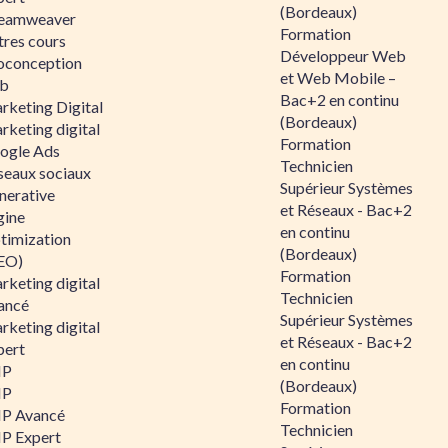
(Bordeaux)
eamweaver
Formation
tres cours
Développeur Web
oconception
et Web Mobile –
b
Bac+2 en continu
rketing Digital
(Bordeaux)
rketing digital
Formation
ogle Ads
Technicien
seaux sociaux
Supérieur Systèmes
nerative
et Réseaux - Bac+2
gine
en continu
timization
(Bordeaux)
EO)
Formation
rketing digital
Technicien
ancé
Supérieur Systèmes
rketing digital
et Réseaux - Bac+2
pert
en continu
HP
(Bordeaux)
HP
Formation
P Avancé
Technicien
P Expert