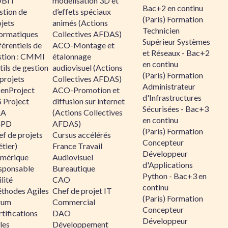
BIT
modélisation 3D et
Bac+2 en continu
stion de
d’effets spéciaux
(Paris) Formation
jets
animés (Actions
Technicien
formatiques
Collectives AFDAS)
Supérieur Systèmes
érentiels de
ACO-Montage et
et Réseaux - Bac+2
stion : CMMI
étalonnage
en continu
ils de gestion
audiovisuel (Actions
(Paris) Formation
projets
Collectives AFDAS)
Administrateur
enProject
ACO-Promotion et
d'Infrastructures
 Project
diffusion sur internet
Sécurisées - Bac+3
RA
(Actions Collectives
en continu
GPD
AFDAS)
(Paris) Formation
f de projets
Cursus accélérés
Concepteur
tier)
France Travail
Développeur
mérique
Audiovisuel
d'Applications
sponsable
Bureautique
Python - Bac+3 en
lité
CAO
continu
thodes Agiles
Chef de projet IT
(Paris) Formation
rum
Commercial
Concepteur
tifications
DAO
Développeur
les
Développement