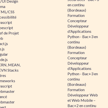
/UI Design
en continu
gma
(Bordeaux)
ML/CSS
Formation
essibilité
Concepteur
vascript
Développeur
pescript
d'Applications
ef de Projet
Python - Bac+3 en
eb
continu
ct.js
(Bordeaux)
.js
Formation
gular
Concepteur
de.js
Développeur
RN, MEAN,
d'Applications
VN Stacks
Python - Bac+3 en
tres
continu
ameworks
(Bordeaux)
vascript
Formation
bmaster
Développeur Web
ancé
et Web Mobile –
bmaster
Bac+2 en continu
pert