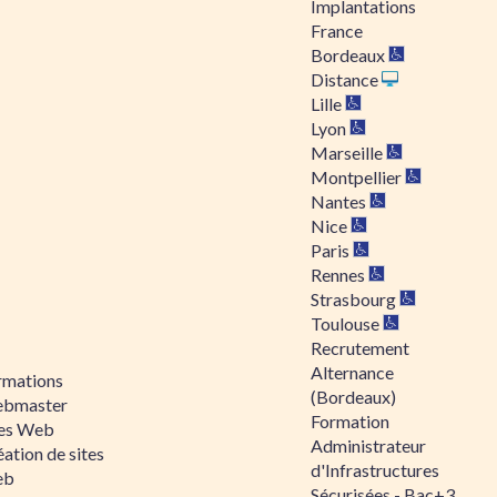
Implantations
France
Bordeaux
Distance
Lille
Lyon
Marseille
Montpellier
Nantes
Nice
Paris
Rennes
Strasbourg
Toulouse
Recrutement
Alternance
rmations
(Bordeaux)
bmaster
Formation
tes Web
Administrateur
ation de sites
d'Infrastructures
eb
Sécurisées - Bac+3