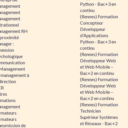
Python - Bac+3 en
nagement
continu
nagement
(Rennes) Formation
nagement
Concepteur
érationnel
Développeur
nagement RH
d'Applications
 proximité
Python - Bac+3 en
nager :
continu
mension
(Rennes) Formation
ychologique
Développeur Web
mmunication
et Web Mobile –
 Management
Bac+2 en continu
 management à
(Rennes) Formation
direction
Développeur Web
KR
et Web Mobile –
tres
Bac+2 en continu
rmations
(Rennes) Formation
nagement
Technicien
rmateurs
Supérieur Systèmes
rmateurs
et Réseaux - Bac+2
ansmission de