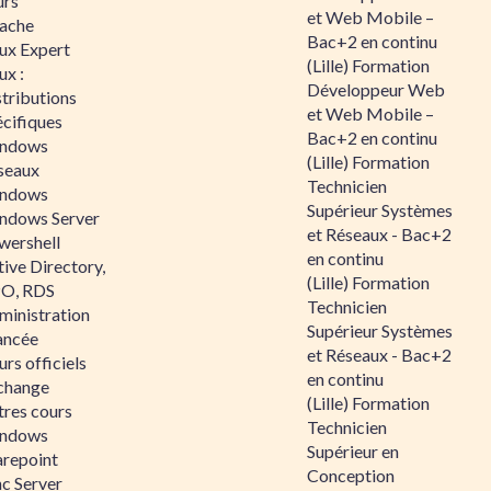
urs
et Web Mobile –
ache
Bac+2 en continu
nux Expert
(Lille) Formation
ux :
Développeur Web
tributions
et Web Mobile –
écifiques
Bac+2 en continu
ndows
(Lille) Formation
seaux
Technicien
ndows
Supérieur Systèmes
ndows Server
et Réseaux - Bac+2
wershell
en continu
ive Directory,
(Lille) Formation
O, RDS
Technicien
ministration
Supérieur Systèmes
ancée
et Réseaux - Bac+2
rs officiels
en continu
change
(Lille) Formation
tres cours
Technicien
ndows
Supérieur en
arepoint
Conception
nc Server