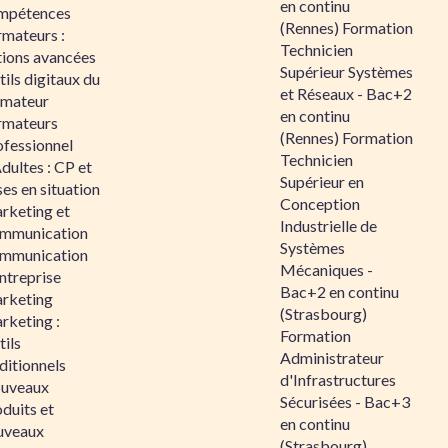
en continu
mpétences
(Rennes) Formation
rmateurs :
Technicien
tions avancées
Supérieur Systèmes
ils digitaux du
et Réseaux - Bac+2
rmateur
en continu
rmateurs
(Rennes) Formation
ofessionnel
Technicien
dultes : CP et
Supérieur en
es en situation
Conception
rketing et
Industrielle de
mmunication
Systèmes
mmunication
Mécaniques -
ntreprise
Bac+2 en continu
rketing
(Strasbourg)
rketing :
Formation
ils
Administrateur
ditionnels
d'Infrastructures
uveaux
Sécurisées - Bac+3
duits et
en continu
uveaux
(Strasbourg)