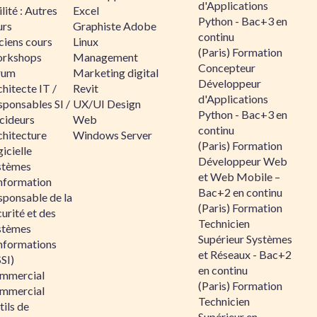
d'Applications
lité : Autres
Excel
Python - Bac+3 en
urs
Graphiste Adobe
continu
ciens cours
Linux
(Paris) Formation
rkshops
Management
Concepteur
rum
Marketing digital
Développeur
hitecte IT /
Revit
d'Applications
sponsables SI /
UX/UI Design
Python - Bac+3 en
cideurs
Web
continu
chitecture
Windows Server
(Paris) Formation
icielle
Développeur Web
stèmes
et Web Mobile –
information
Bac+2 en continu
sponsable de la
(Paris) Formation
urité et des
Technicien
stèmes
Supérieur Systèmes
informations
et Réseaux - Bac+2
SI)
en continu
mmercial
(Paris) Formation
mmercial
Technicien
ils de
Supérieur en