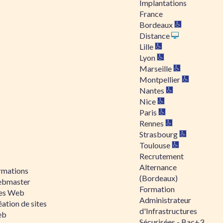
Implantations
France
Bordeaux
Distance
Lille
Lyon
Marseille
Montpellier
Nantes
Nice
Paris
Rennes
Strasbourg
Toulouse
Recrutement
Alternance
rmations
(Bordeaux)
bmaster
Formation
tes Web
Administrateur
ation de sites
d'Infrastructures
eb
Sécurisées - Bac+3