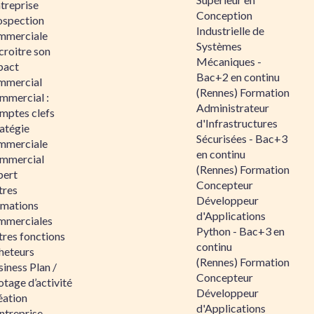
ntreprise
Conception
ospection
Industrielle de
mmerciale
Systèmes
croitre son
Mécaniques -
pact
Bac+2 en continu
mmercial
(Rennes) Formation
mmercial :
Administrateur
mptes clefs
d'Infrastructures
atégie
Sécurisées - Bac+3
mmerciale
en continu
mmercial
(Rennes) Formation
pert
Concepteur
tres
Développeur
rmations
d'Applications
mmerciales
Python - Bac+3 en
tres fonctions
continu
heteurs
(Rennes) Formation
iness Plan /
Concepteur
otage d’activité
Développeur
éation
d'Applications
ntreprise