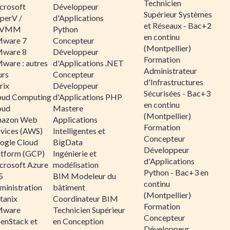
Technicien
crosoft
Développeur
Supérieur Systèmes
perV /
d'Applications
et Réseaux - Bac+2
CVMM
Python
en continu
ware 7
Concepteur
(Montpellier)
ware 8
Développeur
Formation
ware : autres
d'Applications .NET
Administrateur
urs
Concepteur
d'Infrastructures
rix
Développeur
Sécurisées - Bac+3
oud Computing
d'Applications PHP
en continu
oud
Mastere
(Montpellier)
azon Web
Applications
Formation
rvices (AWS)
Intelligentes et
Concepteur
ogle Cloud
BigData
Développeur
atform (GCP)
Ingénierie et
d'Applications
crosoft Azure
modélisation
Python - Bac+3 en
5
BIM Modeleur du
continu
ministration
bâtiment
(Montpellier)
tanix
Coordinateur BIM
Formation
ware
Technicien Supérieur
Concepteur
enStack et
en Conception
Développeur