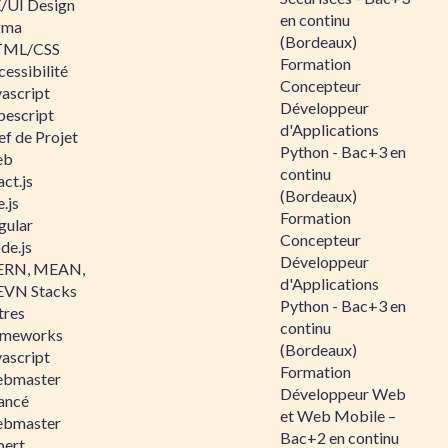
/UI Design
en continu
gma
(Bordeaux)
ML/CSS
Formation
essibilité
Concepteur
vascript
Développeur
pescript
d'Applications
ef de Projet
Python - Bac+3 en
eb
continu
ct.js
(Bordeaux)
.js
Formation
gular
Concepteur
de.js
Développeur
RN, MEAN,
d'Applications
VN Stacks
Python - Bac+3 en
tres
continu
ameworks
(Bordeaux)
vascript
Formation
bmaster
Développeur Web
ancé
et Web Mobile –
bmaster
Bac+2 en continu
pert