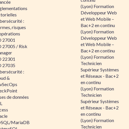
ancée
(Lyon) Formation
glementations
Développeur Web
torielles
et Web Mobile –
ersécurité :
Bac+2 en continu
rmes, risques
(Lyon) Formation
opérations
Développeur Web
O 27001
et Web Mobile –
O 27005 / Risk
Bac+2 en continu
nager
(Lyon) Formation
O 22301
Technicien
O 27035
Supérieur Systèmes
ersécurité :
et Réseaux - Bac+2
oud &
en continu
vSecOps
(Lyon) Formation
eckPoint
Technicien
ses de données
Supérieur Systèmes
L
et Réseaux - Bac+2
cess
en continu
acle
(Lyon) Formation
SQL/MariaDB
Technicien
stgreSQL