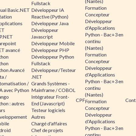
(Nantes)
Fullstack
Formation
sual Basic.NET
Développeur IA
Concepteur
éation
Reactive (Python)
Développeur
pplications
Développeur Java
d'Applications
ET
Développeur
Python - Bac+3 en
P.NET
Javascript
continu
arepoint
Développeur Mobile
(Nantes)
ET avancé
Développeur PHP
Formation
thon
Développeur Python
Concepteur
thon
Fullstack
Développeur
thon Avancé
Développeur/Testeur
d'Applications
ta /
.NET
Python - Bac+3 en
tomatisation /
Grands Systèmes -
continu
A avec Python
Mainframe / COBOL
(Nantes)
ango
Intégrateur Front-
CPF
Cont
Formation
hon : autres
End (Javascript)
Concepteur
urs
Testeur logiciels
Développeur
veloppement
Autres
d'Applications
bile
Chargé d'affaires
Python - Bac+3 en
droid
Chef de projets
continu