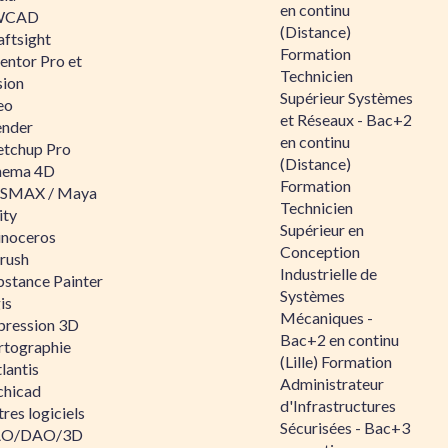
en continu
WCAD
(Distance)
aftsight
Formation
entor Pro et
Technicien
sion
Supérieur Systèmes
eo
et Réseaux - Bac+2
ender
en continu
etchup Pro
(Distance)
nema 4D
Formation
SMAX / Maya
Technicien
ity
Supérieur en
inoceros
Conception
rush
Industrielle de
bstance Painter
Systèmes
is
Mécaniques -
pression 3D
Bac+2 en continu
rtographie
(Lille) Formation
lantis
Administrateur
chicad
d'Infrastructures
res logiciels
Sécurisées - Bac+3
O/DAO/3D