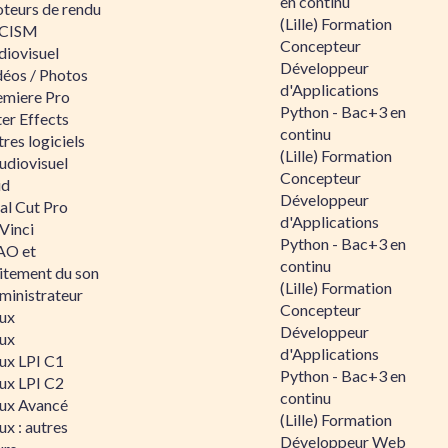
en continu
teurs de rendu
(Lille) Formation
CISM
Concepteur
diovisuel
Développeur
déos / Photos
d'Applications
emiere Pro
Python - Bac+3 en
er Effects
continu
res logiciels
(Lille) Formation
udiovisuel
Concepteur
id
Développeur
al Cut Pro
d'Applications
Vinci
Python - Bac+3 en
O et
continu
aitement du son
(Lille) Formation
ministrateur
Concepteur
nux
Développeur
nux
d'Applications
nux LPI C1
Python - Bac+3 en
nux LPI C2
continu
nux Avancé
(Lille) Formation
ux : autres
Développeur Web