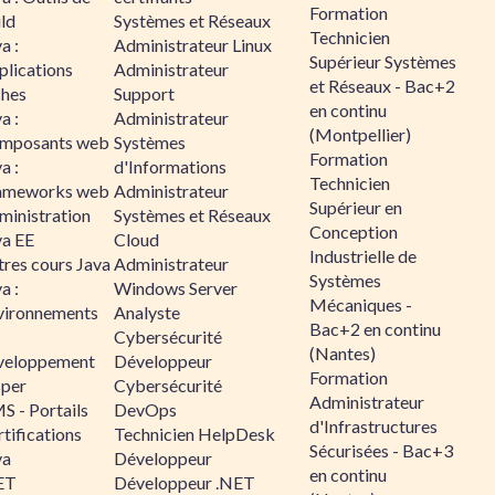
Formation
ld
Systèmes et Réseaux
Technicien
a :
Administrateur Linux
Supérieur Systèmes
plications
Administrateur
et Réseaux - Bac+2
ches
Support
en continu
a :
Administrateur
(Montpellier)
mposants web
Systèmes
Formation
a :
d'Informations
Technicien
ameworks web
Administrateur
Supérieur en
ministration
Systèmes et Réseaux
Conception
va EE
Cloud
Industrielle de
tres cours Java
Administrateur
Systèmes
a :
Windows Server
Mécaniques -
vironnements
Analyste
Bac+2 en continu
Cybersécurité
(Nantes)
veloppement
Développeur
Formation
sper
Cybersécurité
Administrateur
S - Portails
DevOps
d'Infrastructures
tifications
Technicien HelpDesk
Sécurisées - Bac+3
va
Développeur
en continu
ET
Développeur .NET