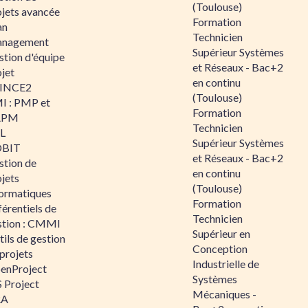
(Toulouse)
ojets avancée
Formation
an
Technicien
nagement
Supérieur Systèmes
stion d'équipe
et Réseaux - Bac+2
jet
en continu
INCE2
(Toulouse)
I : PMP et
Formation
APM
Technicien
IL
Supérieur Systèmes
BIT
et Réseaux - Bac+2
stion de
en continu
jets
(Toulouse)
formatiques
Formation
érentiels de
Technicien
stion : CMMI
Supérieur en
ils de gestion
Conception
projets
Industrielle de
enProject
Systèmes
 Project
Mécaniques -
RA