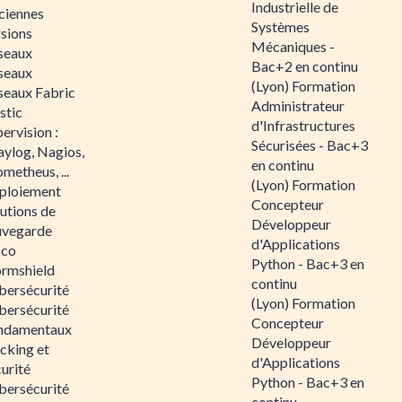
Industrielle de
ciennes
Systèmes
rsions
Mécaniques -
seaux
Bac+2 en continu
seaux
(Lyon) Formation
seaux Fabric
Administrateur
stic
d'Infrastructures
ervision :
Sécurisées - Bac+3
aylog, Nagios,
en continu
metheus, ...
(Lyon) Formation
ploiement
Concepteur
utions de
Développeur
uvegarde
d'Applications
sco
Python - Bac+3 en
ormshield
continu
bersécurité
(Lyon) Formation
bersécurité
Concepteur
ndamentaux
Développeur
cking et
d'Applications
urité
Python - Bac+3 en
bersécurité
continu