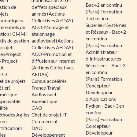
BIT
modélisation 3D et
Bac+2 en continu
stion de
d’effets spéciaux
(Paris) Formation
jets
animés (Actions
Technicien
formatiques
Collectives AFDAS)
Supérieur Systèmes
érentiels de
ACO-Montage et
et Réseaux - Bac+2
stion : CMMI
étalonnage
en continu
ils de gestion
audiovisuel (Actions
(Paris) Formation
projets
Collectives AFDAS)
Administrateur
enProject
ACO-Promotion et
d'Infrastructures
 Project
diffusion sur internet
Sécurisées - Bac+3
RA
(Actions Collectives
en continu
GPD
AFDAS)
(Paris) Formation
f de projets
Cursus accélérés
Concepteur
tier)
France Travail
Développeur
mérique
Audiovisuel
d'Applications
sponsable
Bureautique
Python - Bac+3 en
lité
CAO
continu
thodes Agiles
Chef de projet IT
(Paris) Formation
rum
Commercial
Concepteur
tifications
DAO
Développeur
les
Développement