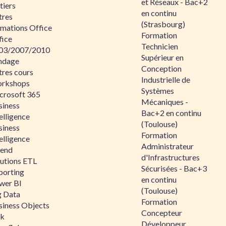
et Réseaux - Bac+2
tiers
en continu
tres
(Strasbourg)
rmations Office
Formation
fice
Technicien
03/2007/2010
Supérieur en
ndage
Conception
tres cours
Industrielle de
rkshops
Systèmes
crosoft 365
Mécaniques -
siness
Bac+2 en continu
elligence
(Toulouse)
siness
Formation
elligence
Administrateur
lend
d'Infrastructures
lutions ETL
Sécurisées - Bac+3
porting
en continu
wer BI
(Toulouse)
g Data
Formation
siness Objects
Concepteur
ik
Développeur