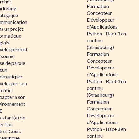
rchés
Formation
rketing
Concepteur
ratégique
Développeur
mmunication
d'Applications
s un projet
Python - Bac+3 en
formatique
continu
glais
(Strasbourg)
veloppement
Formation
rsonnel
Concepteur
se de parole
Développeur
eux
d'Applications
mmuniquer
Python - Bac+3 en
velopper son
continu
entiel
(Strasbourg)
dapter à son
Formation
vironnement
Concepteur
E
Développeur
istant(e) de
d'Applications
ection
Python - Bac+3 en
tres Cours
continu
reautique