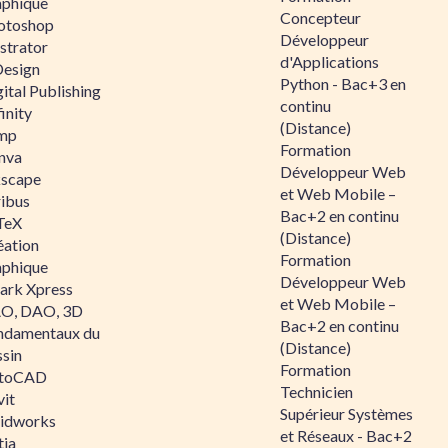
aphique
Concepteur
otoshop
Développeur
ustrator
d'Applications
Design
Python - Bac+3 en
ital Publishing
continu
inity
(Distance)
mp
Formation
nva
Développeur Web
kscape
et Web Mobile –
ribus
Bac+2 en continu
TeX
(Distance)
éation
Formation
aphique
Développeur Web
ark Xpress
et Web Mobile –
O, DAO, 3D
Bac+2 en continu
ndamentaux du
(Distance)
ssin
Formation
toCAD
Technicien
vit
Supérieur Systèmes
lidworks
et Réseaux - Bac+2
tia