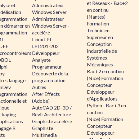
et Réseaux - Bac+2
alyse et
Administrateur
en continu
délisation
Windows Server
(Nantes)
ogrammation
Administrateur
Formation
en démarrer en
Windows Server -
Technicien
ogrammation
accéléré
Supérieur en
ML
Linux LPI
Conception
C++
LPI 201-202
Industrielle de
crocontroleurs
Développeur
Systèmes
OBOL
Analyste
Mécaniques -
lphi
Programmeur
Bac+2 en continu
by
Découverte de la
(Nice) Formation
tres langages
programmation
Concepteur
nDev
Autres
Développeur
ogrammation
After Effects
d'Applications
ctionnelle et
(Adobe)
Python - Bac+3 en
gique
AutoCAD 2D-3D /
continu
ckaging
Revit Architecture
(Nice) Formation
pplications
Graphiste accéléré
Concepteur
ngage R
Graphiste
Développeur
sts
Multimedia