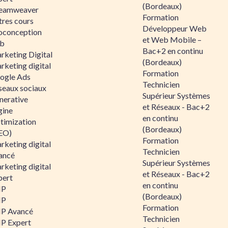
(Bordeaux)
eamweaver
Formation
tres cours
Développeur Web
oconception
et Web Mobile –
b
Bac+2 en continu
rketing Digital
(Bordeaux)
rketing digital
Formation
ogle Ads
Technicien
seaux sociaux
Supérieur Systèmes
nerative
et Réseaux - Bac+2
gine
en continu
timization
(Bordeaux)
EO)
Formation
rketing digital
Technicien
ancé
Supérieur Systèmes
rketing digital
et Réseaux - Bac+2
pert
en continu
HP
(Bordeaux)
HP
Formation
P Avancé
Technicien
P Expert