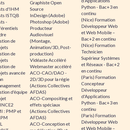
d'Applications
sts
Graphiste Open
Python - Bac+3 en
sts d'IHM
Source
continu
sts ISTQB
InDesign (Adobe)
(Nice) Formation
ts -
Photoshop (Adobe)
Développeur Web
érentiels
Producteur
et Web Mobile –
dre
Audiovisuel
Bac+2 en continu
stion de
(Montage,
(Nice) Formation
jets
Animation/3D, Post-
Technicien
stion de
production)
Supérieur Systèmes
jets
Vidéaste Accéléré
et Réseaux - Bac+2
stion de
Webmaster accéléré
en continu
ojets avancée
ACO-CAO/DAO -
(Paris) Formation
an
2D/3D pour la régie
Concepteur
nagement
(Actions Collectives
Développeur
stion d'équipe
AFDAS)
d'Applications
jet
ACO-Compositing et
Python - Bac+3 en
INCE2
effets spéciaux
continu
I : PMP et
(Actions Collectives
(Paris) Formation
APM
AFDAS)
Développeur Web
IL
ACO-Conception et
et Web Mobile –