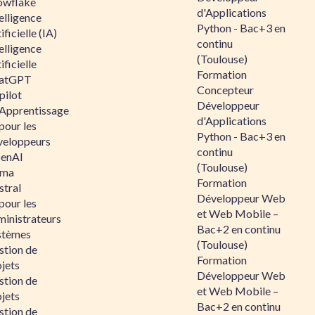
owflake
d'Applications
elligence
Python - Bac+3 en
ificielle (IA)
continu
elligence
(Toulouse)
ificielle
Formation
atGPT
Concepteur
pilot
Développeur
 Apprentissage
d'Applications
pour les
Python - Bac+3 en
veloppeurs
continu
enAI
(Toulouse)
ama
Formation
stral
Développeur Web
pour les
et Web Mobile –
ministrateurs
Bac+2 en continu
stèmes
(Toulouse)
stion de
Formation
jets
Développeur Web
stion de
et Web Mobile –
jets
Bac+2 en continu
stion de