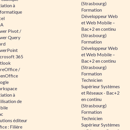
(Strasbourg)
tiation à
Formation
nformatique
Développeur Web
cel
et Web Mobile –
BA
Bac+2 en continu
wer Pivot /
(Strasbourg)
wer Query
Formation
rd
Développeur Web
werPoint
et Web Mobile –
crosoft 365
Bac+2 en continu
tlook
(Strasbourg)
reOffice /
Formation
enOffice
Technicien
ogle
Supérieur Systèmes
rkspace
et Réseaux - Bac+2
tiation à
en continu
tilisation de
(Strasbourg)
bile
Formation
ac
Technicien
utions éditeur
Supérieur Systèmes
ice : Filière