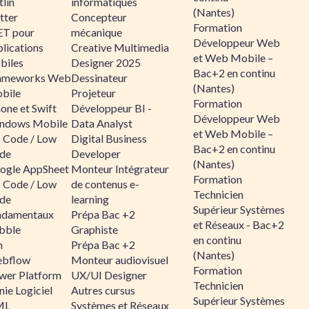
lin
informatiques
(Nantes)
tter
Concepteur
Formation
ET pour
mécanique
Développeur Web
lications
Creative Multimedia
et Web Mobile –
biles
Designer 2025
Bac+2 en continu
ameworks Web
Dessinateur
(Nantes)
bile
Projeteur
Formation
one et Swift
Développeur BI -
Développeur Web
ndows Mobile
Data Analyst
et Web Mobile –
 Code / Low
Digital Business
Bac+2 en continu
de
Developer
(Nantes)
ogle AppSheet
Monteur Intégrateur
Formation
 Code / Low
de contenus e-
Technicien
de
learning
Supérieur Systèmes
ndamentaux
Prépa Bac +2
et Réseaux - Bac+2
bble
Graphiste
en continu
n
Prépa Bac +2
(Nantes)
bflow
Monteur audiovisuel
Formation
wer Platform
UX/UI Designer
Technicien
ie Logiciel
Autres cursus
Supérieur Systèmes
ML
Systèmes et Réseaux