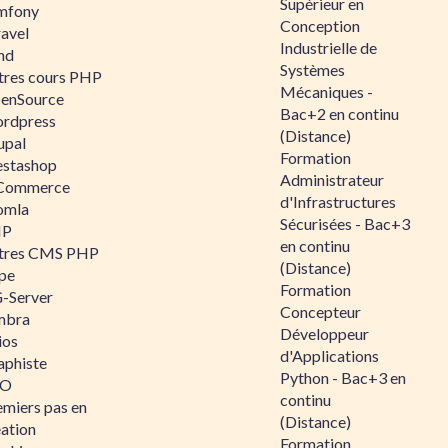
Supérieur en
mfony
Conception
ravel
Industrielle de
nd
Systèmes
tres cours PHP
Mécaniques -
enSource
Bac+2 en continu
rdpress
(Distance)
upal
Formation
estashop
Administrateur
Commerce
d'Infrastructures
omla
Sécurisées - Bac+3
IP
en continu
tres CMS PHP
(Distance)
pe
Formation
-Server
Concepteur
mbra
Développeur
ios
d'Applications
aphiste
Python - Bac+3 en
AO
continu
emiers pas en
(Distance)
éation
Formation