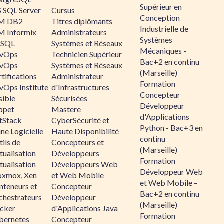
Supérieur en
 SQL Server
Cursus
Conception
M DB2
Titres diplômants
Industrielle de
M Informix
Administrateurs
Systèmes
SQL
Systèmes et Réseaux
Mécaniques -
vOps
Technicien Supérieur
Bac+2 en continu
vOps
Systèmes et Réseaux
(Marseille)
tifications
Administrateur
Formation
vOps Institute
d'Infrastructures
Concepteur
sible
Sécurisées
Développeur
ppet
Mastere
d'Applications
ltStack
CyberSécurité et
Python - Bac+3 en
ne Logicielle
Haute Disponibilité
continu
ils de
Concepteurs et
(Marseille)
tualisation
Développeurs
Formation
tualisation
Développeurs Web
Développeur Web
oxmox, Xen
et Web Mobile
et Web Mobile –
nteneurs et
Concepteur
Bac+2 en continu
chestrateurs
Développeur
(Marseille)
cker
d'Applications Java
Formation
bernetes
Concepteur