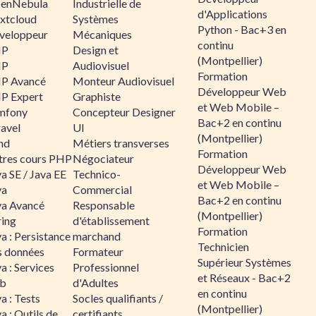
enNebula
Industrielle de
d'Applications
xtcloud
Systèmes
Python - Bac+3 en
veloppeur
Mécaniques
continu
HP
Design et
(Montpellier)
HP
Audiovisuel
Formation
P Avancé
Monteur Audiovisuel
Développeur Web
P Expert
Graphiste
et Web Mobile –
mfony
Concepteur Designer
Bac+2 en continu
ravel
UI
(Montpellier)
nd
Métiers transverses
Formation
tres cours PHP
Négociateur
Développeur Web
a SE / Java EE
Technico-
et Web Mobile –
va
Commercial
Bac+2 en continu
va Avancé
Responsable
(Montpellier)
ring
d'établissement
Formation
a : Persistance
marchand
Technicien
s données
Formateur
Supérieur Systèmes
a : Services
Professionnel
et Réseaux - Bac+2
b
d'Adultes
en continu
a : Tests
Socles qualifiants /
(Montpellier)
a : Outils de
certifiants