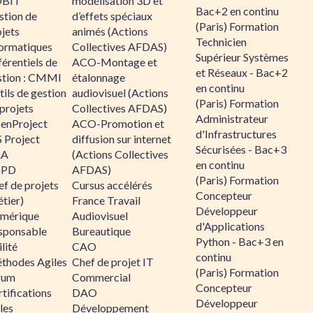
BIT
modélisation 3D et
Bac+2 en continu
stion de
d’effets spéciaux
(Paris) Formation
jets
animés (Actions
Technicien
formatiques
Collectives AFDAS)
Supérieur Systèmes
érentiels de
ACO-Montage et
et Réseaux - Bac+2
stion : CMMI
étalonnage
en continu
ils de gestion
audiovisuel (Actions
(Paris) Formation
projets
Collectives AFDAS)
Administrateur
enProject
ACO-Promotion et
d'Infrastructures
 Project
diffusion sur internet
Sécurisées - Bac+3
RA
(Actions Collectives
en continu
GPD
AFDAS)
(Paris) Formation
f de projets
Cursus accélérés
Concepteur
tier)
France Travail
Développeur
mérique
Audiovisuel
d'Applications
sponsable
Bureautique
Python - Bac+3 en
lité
CAO
continu
thodes Agiles
Chef de projet IT
(Paris) Formation
rum
Commercial
Concepteur
tifications
DAO
Développeur
les
Développement