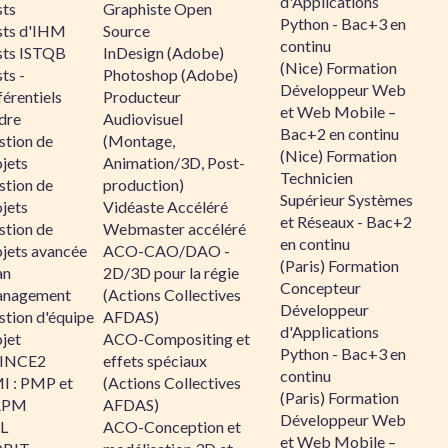
d'Applications
sts
Graphiste Open
Python - Bac+3 en
sts d'IHM
Source
continu
sts ISTQB
InDesign (Adobe)
(Nice) Formation
ts -
Photoshop (Adobe)
Développeur Web
érentiels
Producteur
et Web Mobile –
dre
Audiovisuel
Bac+2 en continu
stion de
(Montage,
(Nice) Formation
jets
Animation/3D, Post-
Technicien
stion de
production)
Supérieur Systèmes
jets
Vidéaste Accéléré
et Réseaux - Bac+2
stion de
Webmaster accéléré
en continu
ojets avancée
ACO-CAO/DAO -
(Paris) Formation
an
2D/3D pour la régie
Concepteur
nagement
(Actions Collectives
Développeur
stion d'équipe
AFDAS)
d'Applications
jet
ACO-Compositing et
Python - Bac+3 en
INCE2
effets spéciaux
continu
I : PMP et
(Actions Collectives
(Paris) Formation
APM
AFDAS)
Développeur Web
IL
ACO-Conception et
et Web Mobile –