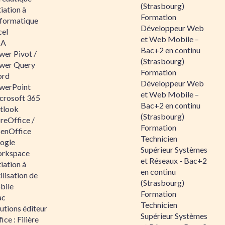
(Strasbourg)
tiation à
Formation
nformatique
Développeur Web
cel
et Web Mobile –
BA
Bac+2 en continu
wer Pivot /
(Strasbourg)
wer Query
Formation
rd
Développeur Web
werPoint
et Web Mobile –
crosoft 365
Bac+2 en continu
tlook
(Strasbourg)
reOffice /
Formation
enOffice
Technicien
ogle
Supérieur Systèmes
rkspace
et Réseaux - Bac+2
tiation à
en continu
tilisation de
(Strasbourg)
bile
Formation
ac
Technicien
utions éditeur
Supérieur Systèmes
ice : Filière