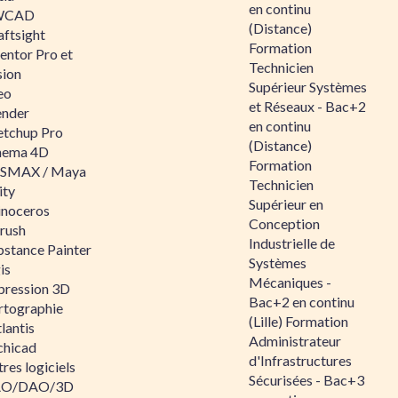
en continu
WCAD
(Distance)
aftsight
Formation
entor Pro et
Technicien
sion
Supérieur Systèmes
eo
et Réseaux - Bac+2
ender
en continu
etchup Pro
(Distance)
nema 4D
Formation
SMAX / Maya
Technicien
ity
Supérieur en
inoceros
Conception
rush
Industrielle de
bstance Painter
Systèmes
is
Mécaniques -
pression 3D
Bac+2 en continu
rtographie
(Lille) Formation
lantis
Administrateur
chicad
d'Infrastructures
res logiciels
Sécurisées - Bac+3
O/DAO/3D