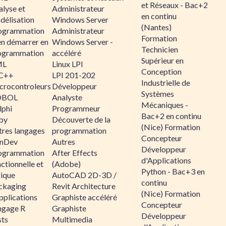
et Réseaux - Bac+2
alyse et
Administrateur
en continu
délisation
Windows Server
(Nantes)
ogrammation
Administrateur
Formation
en démarrer en
Windows Server -
Technicien
ogrammation
accéléré
Supérieur en
ML
Linux LPI
Conception
C++
LPI 201-202
Industrielle de
crocontroleurs
Développeur
Systèmes
OBOL
Analyste
Mécaniques -
lphi
Programmeur
Bac+2 en continu
by
Découverte de la
(Nice) Formation
tres langages
programmation
Concepteur
nDev
Autres
Développeur
ogrammation
After Effects
d'Applications
ctionnelle et
(Adobe)
Python - Bac+3 en
gique
AutoCAD 2D-3D /
continu
ckaging
Revit Architecture
(Nice) Formation
pplications
Graphiste accéléré
Concepteur
ngage R
Graphiste
Développeur
sts
Multimedia