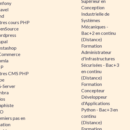
Supérieur en
mfony
Conception
ravel
Industrielle de
nd
Systèmes
tres cours PHP
Mécaniques -
enSource
Bac+2 en continu
rdpress
(Distance)
upal
Formation
estashop
Administrateur
Commerce
d'Infrastructures
omla
Sécurisées - Bac+3
IP
en continu
tres CMS PHP
(Distance)
pe
Formation
-Server
Concepteur
mbra
Développeur
ios
d'Applications
aphiste
Python - Bac+3 en
AO
continu
emiers pas en
(Distance)
éation
Formation