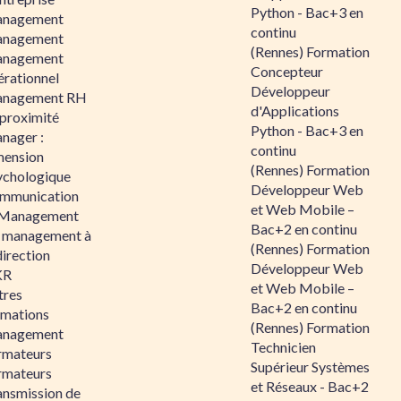
Python - Bac+3 en
nagement
continu
nagement
(Rennes) Formation
nagement
Concepteur
érationnel
Développeur
nagement RH
d'Applications
 proximité
Python - Bac+3 en
nager :
continu
mension
(Rennes) Formation
ychologique
Développeur Web
mmunication
et Web Mobile –
 Management
Bac+2 en continu
 management à
(Rennes) Formation
direction
Développeur Web
KR
et Web Mobile –
tres
Bac+2 en continu
rmations
(Rennes) Formation
nagement
Technicien
rmateurs
Supérieur Systèmes
rmateurs
et Réseaux - Bac+2
ansmission de