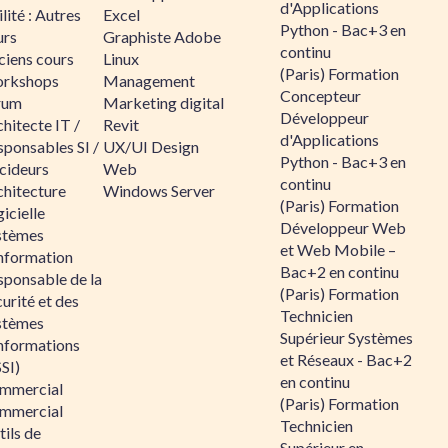
d'Applications
lité : Autres
Excel
Python - Bac+3 en
urs
Graphiste Adobe
continu
ciens cours
Linux
(Paris) Formation
rkshops
Management
Concepteur
rum
Marketing digital
Développeur
hitecte IT /
Revit
d'Applications
sponsables SI /
UX/UI Design
Python - Bac+3 en
cideurs
Web
continu
chitecture
Windows Server
(Paris) Formation
icielle
Développeur Web
stèmes
et Web Mobile –
information
Bac+2 en continu
sponsable de la
(Paris) Formation
urité et des
Technicien
stèmes
Supérieur Systèmes
informations
et Réseaux - Bac+2
SI)
en continu
mmercial
(Paris) Formation
mmercial
Technicien
ils de
Supérieur en