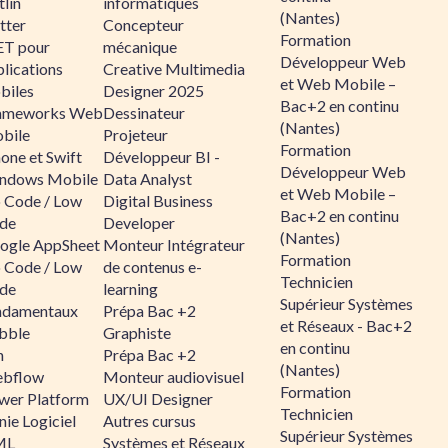
lin
informatiques
(Nantes)
tter
Concepteur
Formation
ET pour
mécanique
Développeur Web
lications
Creative Multimedia
et Web Mobile –
biles
Designer 2025
Bac+2 en continu
ameworks Web
Dessinateur
(Nantes)
bile
Projeteur
Formation
one et Swift
Développeur BI -
Développeur Web
ndows Mobile
Data Analyst
et Web Mobile –
 Code / Low
Digital Business
Bac+2 en continu
de
Developer
(Nantes)
ogle AppSheet
Monteur Intégrateur
Formation
 Code / Low
de contenus e-
Technicien
de
learning
Supérieur Systèmes
ndamentaux
Prépa Bac +2
et Réseaux - Bac+2
bble
Graphiste
en continu
n
Prépa Bac +2
(Nantes)
bflow
Monteur audiovisuel
Formation
wer Platform
UX/UI Designer
Technicien
ie Logiciel
Autres cursus
Supérieur Systèmes
ML
Systèmes et Réseaux