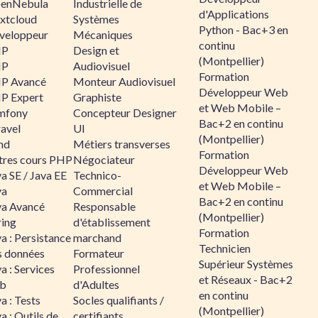
enNebula
Industrielle de
d'Applications
xtcloud
Systèmes
Python - Bac+3 en
veloppeur
Mécaniques
continu
HP
Design et
(Montpellier)
HP
Audiovisuel
Formation
P Avancé
Monteur Audiovisuel
Développeur Web
P Expert
Graphiste
et Web Mobile –
mfony
Concepteur Designer
Bac+2 en continu
ravel
UI
(Montpellier)
nd
Métiers transverses
Formation
tres cours PHP
Négociateur
Développeur Web
a SE / Java EE
Technico-
et Web Mobile –
va
Commercial
Bac+2 en continu
va Avancé
Responsable
(Montpellier)
ring
d'établissement
Formation
a : Persistance
marchand
Technicien
s données
Formateur
Supérieur Systèmes
a : Services
Professionnel
et Réseaux - Bac+2
b
d'Adultes
en continu
a : Tests
Socles qualifiants /
(Montpellier)
a : Outils de
certifiants