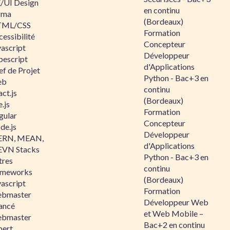
/UI Design
en continu
gma
(Bordeaux)
ML/CSS
Formation
essibilité
Concepteur
vascript
Développeur
pescript
d'Applications
ef de Projet
Python - Bac+3 en
eb
continu
ct.js
(Bordeaux)
.js
Formation
gular
Concepteur
de.js
Développeur
RN, MEAN,
d'Applications
VN Stacks
Python - Bac+3 en
tres
continu
ameworks
(Bordeaux)
vascript
Formation
bmaster
Développeur Web
ancé
et Web Mobile –
bmaster
Bac+2 en continu
pert