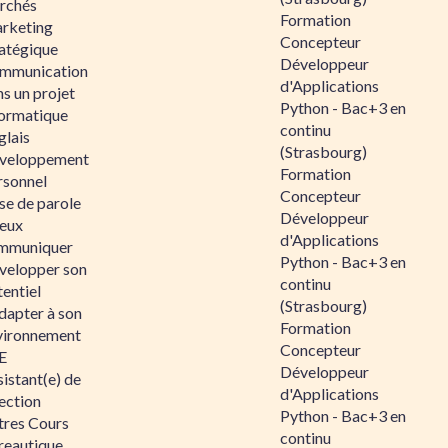
rchés
Formation
rketing
Concepteur
ratégique
Développeur
mmunication
d'Applications
s un projet
Python - Bac+3 en
formatique
continu
glais
(Strasbourg)
veloppement
Formation
rsonnel
Concepteur
se de parole
Développeur
eux
d'Applications
mmuniquer
Python - Bac+3 en
velopper son
continu
entiel
(Strasbourg)
dapter à son
Formation
vironnement
Concepteur
E
Développeur
istant(e) de
d'Applications
ection
Python - Bac+3 en
tres Cours
continu
reautique