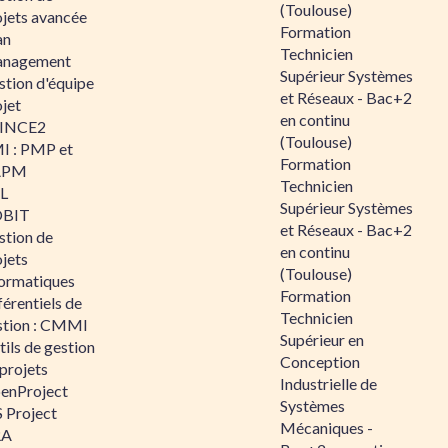
(Toulouse)
ojets avancée
Formation
an
Technicien
nagement
Supérieur Systèmes
stion d'équipe
et Réseaux - Bac+2
jet
en continu
INCE2
(Toulouse)
I : PMP et
Formation
APM
Technicien
IL
Supérieur Systèmes
BIT
et Réseaux - Bac+2
stion de
en continu
jets
(Toulouse)
formatiques
Formation
érentiels de
Technicien
stion : CMMI
Supérieur en
ils de gestion
Conception
projets
Industrielle de
enProject
Systèmes
 Project
Mécaniques -
RA