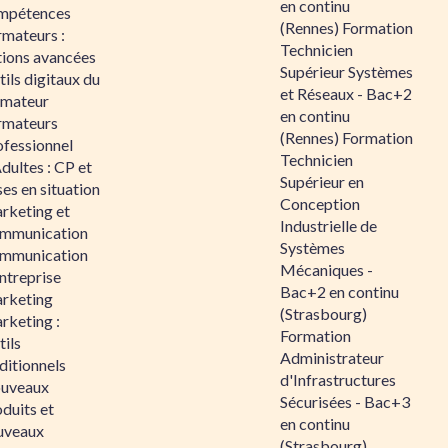
en continu
mpétences
(Rennes) Formation
rmateurs :
Technicien
tions avancées
Supérieur Systèmes
ils digitaux du
et Réseaux - Bac+2
rmateur
en continu
rmateurs
(Rennes) Formation
ofessionnel
Technicien
dultes : CP et
Supérieur en
es en situation
Conception
rketing et
Industrielle de
mmunication
Systèmes
mmunication
Mécaniques -
ntreprise
Bac+2 en continu
rketing
(Strasbourg)
rketing :
Formation
ils
Administrateur
ditionnels
d'Infrastructures
uveaux
Sécurisées - Bac+3
duits et
en continu
uveaux
(Strasbourg)