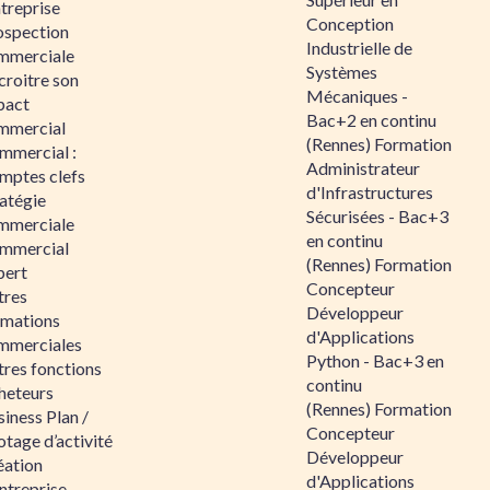
ntreprise
Conception
ospection
Industrielle de
mmerciale
Systèmes
croitre son
Mécaniques -
pact
Bac+2 en continu
mmercial
(Rennes) Formation
mmercial :
Administrateur
mptes clefs
d'Infrastructures
atégie
Sécurisées - Bac+3
mmerciale
en continu
mmercial
(Rennes) Formation
pert
Concepteur
tres
Développeur
rmations
d'Applications
mmerciales
Python - Bac+3 en
tres fonctions
continu
heteurs
(Rennes) Formation
iness Plan /
Concepteur
otage d’activité
Développeur
éation
d'Applications
ntreprise