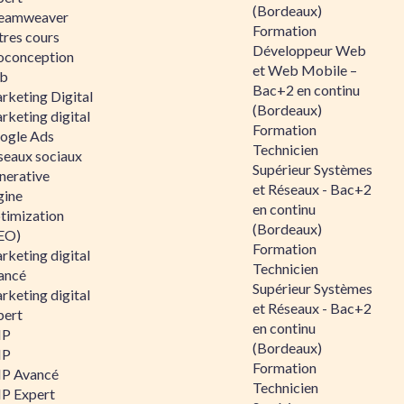
(Bordeaux)
eamweaver
Formation
tres cours
Développeur Web
oconception
et Web Mobile –
b
Bac+2 en continu
rketing Digital
(Bordeaux)
rketing digital
Formation
ogle Ads
Technicien
seaux sociaux
Supérieur Systèmes
nerative
et Réseaux - Bac+2
gine
en continu
timization
(Bordeaux)
EO)
Formation
rketing digital
Technicien
ancé
Supérieur Systèmes
rketing digital
et Réseaux - Bac+2
pert
en continu
HP
(Bordeaux)
HP
Formation
P Avancé
Technicien
P Expert