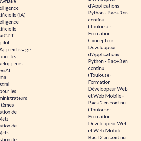
owflake
d'Applications
elligence
Python - Bac+3 en
ificielle (IA)
continu
elligence
(Toulouse)
ificielle
Formation
atGPT
Concepteur
pilot
Développeur
 Apprentissage
d'Applications
pour les
Python - Bac+3 en
veloppeurs
continu
enAI
(Toulouse)
ama
Formation
stral
Développeur Web
pour les
et Web Mobile –
ministrateurs
Bac+2 en continu
stèmes
(Toulouse)
stion de
Formation
jets
Développeur Web
stion de
et Web Mobile –
jets
Bac+2 en continu
stion de