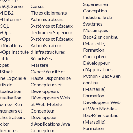
Supérieur en
 SQL Server
Cursus
Conception
M DB2
Titres diplômants
Industrielle de
M Informix
Administrateurs
Systèmes
SQL
Systèmes et Réseaux
Mécaniques -
vOps
Technicien Supérieur
Bac+2 en continu
vOps
Systèmes et Réseaux
(Marseille)
tifications
Administrateur
Formation
vOps Institute
d'Infrastructures
Concepteur
sible
Sécurisées
Développeur
ppet
Mastere
d'Applications
ltStack
CyberSécurité et
Python - Bac+3 en
ne Logicielle
Haute Disponibilité
continu
ils de
Concepteurs et
(Marseille)
tualisation
Développeurs
Formation
tualisation
Développeurs Web
Développeur Web
oxmox, Xen
et Web Mobile
et Web Mobile –
nteneurs et
Concepteur
Bac+2 en continu
chestrateurs
Développeur
(Marseille)
cker
d'Applications Java
Formation
bernetes
Concepteur