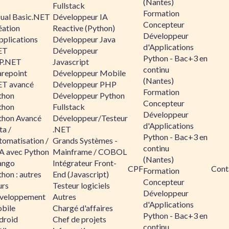
(Nantes)
Fullstack
Formation
sual Basic.NET
Développeur IA
Concepteur
éation
Reactive (Python)
Développeur
pplications
Développeur Java
d'Applications
ET
Développeur
Python - Bac+3 en
P.NET
Javascript
continu
arepoint
Développeur Mobile
(Nantes)
ET avancé
Développeur PHP
Formation
thon
Développeur Python
Concepteur
thon
Fullstack
Développeur
thon Avancé
Développeur/Testeur
d'Applications
ta /
.NET
Python - Bac+3 en
tomatisation /
Grands Systèmes -
continu
A avec Python
Mainframe / COBOL
(Nantes)
ango
Intégrateur Front-
CPF
Cont
Formation
hon : autres
End (Javascript)
Concepteur
urs
Testeur logiciels
Développeur
veloppement
Autres
d'Applications
bile
Chargé d'affaires
Python - Bac+3 en
droid
Chef de projets
continu