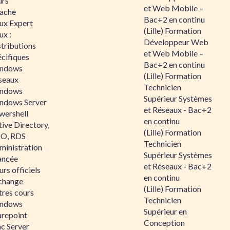
urs
et Web Mobile –
ache
Bac+2 en continu
nux Expert
(Lille) Formation
ux :
Développeur Web
tributions
et Web Mobile –
écifiques
Bac+2 en continu
ndows
(Lille) Formation
seaux
Technicien
ndows
Supérieur Systèmes
ndows Server
et Réseaux - Bac+2
wershell
en continu
ive Directory,
(Lille) Formation
O, RDS
Technicien
ministration
Supérieur Systèmes
ancée
et Réseaux - Bac+2
rs officiels
en continu
change
(Lille) Formation
tres cours
Technicien
ndows
Supérieur en
arepoint
Conception
nc Server