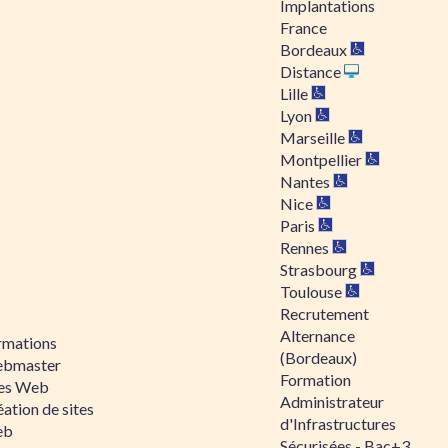
Implantations
France
Bordeaux
Distance
Lille
Lyon
Marseille
Montpellier
Nantes
Nice
Paris
Rennes
Strasbourg
Toulouse
Recrutement
Alternance
rmations
(Bordeaux)
bmaster
Formation
tes Web
Administrateur
ation de sites
d'Infrastructures
eb
Sécurisées - Bac+3