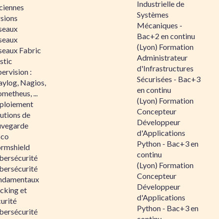
Industrielle de
ciennes
Systèmes
rsions
Mécaniques -
seaux
Bac+2 en continu
seaux
(Lyon) Formation
seaux Fabric
Administrateur
stic
d'Infrastructures
ervision :
Sécurisées - Bac+3
aylog, Nagios,
en continu
metheus, ...
(Lyon) Formation
ploiement
Concepteur
utions de
Développeur
uvegarde
d'Applications
sco
Python - Bac+3 en
ormshield
continu
bersécurité
(Lyon) Formation
bersécurité
Concepteur
ndamentaux
Développeur
cking et
d'Applications
urité
Python - Bac+3 en
bersécurité
continu