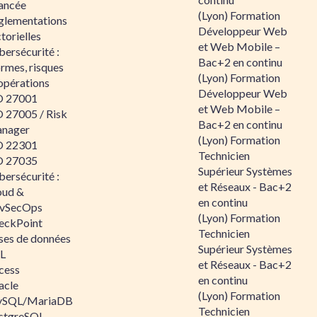
ancée
(Lyon) Formation
glementations
Développeur Web
torielles
et Web Mobile –
ersécurité :
Bac+2 en continu
rmes, risques
(Lyon) Formation
opérations
Développeur Web
O 27001
et Web Mobile –
O 27005 / Risk
Bac+2 en continu
nager
(Lyon) Formation
O 22301
Technicien
O 27035
Supérieur Systèmes
ersécurité :
et Réseaux - Bac+2
oud &
en continu
vSecOps
(Lyon) Formation
eckPoint
Technicien
ses de données
Supérieur Systèmes
L
et Réseaux - Bac+2
cess
en continu
acle
(Lyon) Formation
SQL/MariaDB
Technicien
stgreSQL