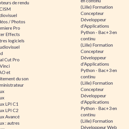
en continu
teurs de rendu
(Lille) Formation
CISM
Concepteur
diovisuel
Développeur
déos / Photos
d'Applications
emiere Pro
Python - Bac+3 en
er Effects
continu
res logiciels
(Lille) Formation
udiovisuel
Concepteur
id
Développeur
al Cut Pro
d'Applications
Vinci
Python - Bac+3 en
O et
continu
aitement du son
(Lille) Formation
ministrateur
Concepteur
nux
Développeur
nux
d'Applications
nux LPI C1
Python - Bac+3 en
nux LPI C2
continu
nux Avancé
(Lille) Formation
ux : autres
Développeur Web