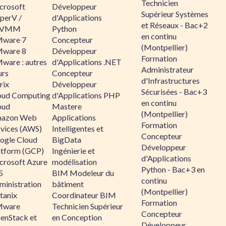
Technicien
crosoft
Développeur
Supérieur Systèmes
perV /
d'Applications
et Réseaux - Bac+2
CVMM
Python
en continu
ware 7
Concepteur
(Montpellier)
ware 8
Développeur
Formation
ware : autres
d'Applications .NET
Administrateur
urs
Concepteur
d'Infrastructures
rix
Développeur
Sécurisées - Bac+3
oud Computing
d'Applications PHP
en continu
oud
Mastere
(Montpellier)
azon Web
Applications
Formation
rvices (AWS)
Intelligentes et
Concepteur
ogle Cloud
BigData
Développeur
atform (GCP)
Ingénierie et
d'Applications
crosoft Azure
modélisation
Python - Bac+3 en
5
BIM Modeleur du
continu
ministration
bâtiment
(Montpellier)
tanix
Coordinateur BIM
Formation
ware
Technicien Supérieur
Concepteur
enStack et
en Conception
Développeur