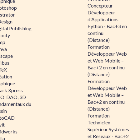
aphique
Concepteur
otoshop
Développeur
ustrator
d'Applications
Design
Python - Bac+3 en
ital Publishing
continu
inity
(Distance)
mp
Formation
nva
Développeur Web
kscape
et Web Mobile –
ribus
Bac+2 en continu
TeX
(Distance)
éation
Formation
aphique
Développeur Web
ark Xpress
et Web Mobile –
O, DAO, 3D
Bac+2 en continu
ndamentaux du
(Distance)
ssin
Formation
toCAD
Technicien
vit
Supérieur Systèmes
lidworks
et Réseaux - Bac+2
tia