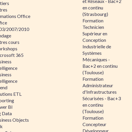
et Réseaux - Bac+2
tiers
en continu
tres
(Strasbourg)
rmations Office
Formation
fice
Technicien
03/2007/2010
Supérieur en
ndage
Conception
tres cours
Industrielle de
rkshops
Systèmes
crosoft 365
Mécaniques -
siness
Bac+2 en continu
elligence
(Toulouse)
siness
Formation
elligence
Administrateur
lend
d'Infrastructures
lutions ETL
Sécurisées - Bac+3
porting
en continu
wer BI
(Toulouse)
g Data
Formation
siness Objects
Concepteur
ik
Développeur