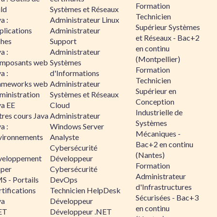
Formation
ld
Systèmes et Réseaux
Technicien
a :
Administrateur Linux
Supérieur Systèmes
plications
Administrateur
et Réseaux - Bac+2
ches
Support
en continu
a :
Administrateur
(Montpellier)
mposants web
Systèmes
Formation
a :
d'Informations
Technicien
ameworks web
Administrateur
Supérieur en
ministration
Systèmes et Réseaux
Conception
va EE
Cloud
Industrielle de
tres cours Java
Administrateur
Systèmes
a :
Windows Server
Mécaniques -
vironnements
Analyste
Bac+2 en continu
Cybersécurité
(Nantes)
veloppement
Développeur
Formation
sper
Cybersécurité
Administrateur
S - Portails
DevOps
d'Infrastructures
tifications
Technicien HelpDesk
Sécurisées - Bac+3
va
Développeur
en continu
ET
Développeur .NET