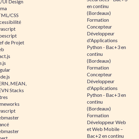
/UI Design
en continu
gma
(Bordeaux)
ML/CSS
Formation
essibilité
Concepteur
vascript
Développeur
pescript
d'Applications
ef de Projet
Python - Bac+3 en
eb
continu
ct.js
(Bordeaux)
.js
Formation
gular
Concepteur
de.js
Développeur
RN, MEAN,
d'Applications
VN Stacks
Python - Bac+3 en
tres
continu
ameworks
(Bordeaux)
vascript
Formation
bmaster
Développeur Web
ancé
et Web Mobile –
bmaster
Bac+2 en continu
pert