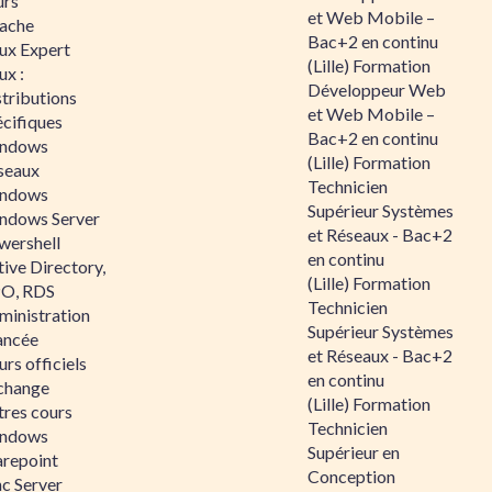
urs
et Web Mobile –
ache
Bac+2 en continu
nux Expert
(Lille) Formation
ux :
Développeur Web
tributions
et Web Mobile –
écifiques
Bac+2 en continu
ndows
(Lille) Formation
seaux
Technicien
ndows
Supérieur Systèmes
ndows Server
et Réseaux - Bac+2
wershell
en continu
ive Directory,
(Lille) Formation
O, RDS
Technicien
ministration
Supérieur Systèmes
ancée
et Réseaux - Bac+2
rs officiels
en continu
change
(Lille) Formation
tres cours
Technicien
ndows
Supérieur en
arepoint
Conception
nc Server