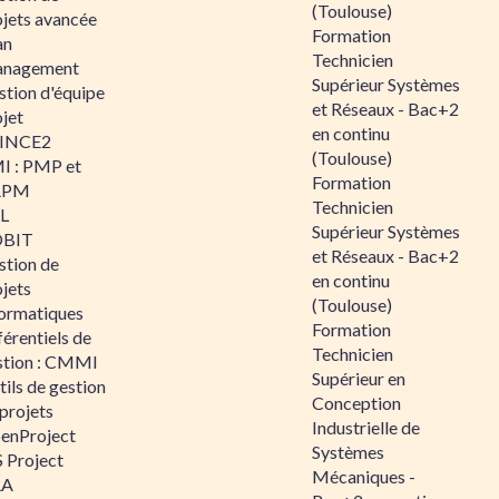
(Toulouse)
ojets avancée
Formation
an
Technicien
nagement
Supérieur Systèmes
stion d'équipe
et Réseaux - Bac+2
jet
en continu
INCE2
(Toulouse)
I : PMP et
Formation
APM
Technicien
IL
Supérieur Systèmes
BIT
et Réseaux - Bac+2
stion de
en continu
jets
(Toulouse)
formatiques
Formation
érentiels de
Technicien
stion : CMMI
Supérieur en
ils de gestion
Conception
projets
Industrielle de
enProject
Systèmes
 Project
Mécaniques -
RA