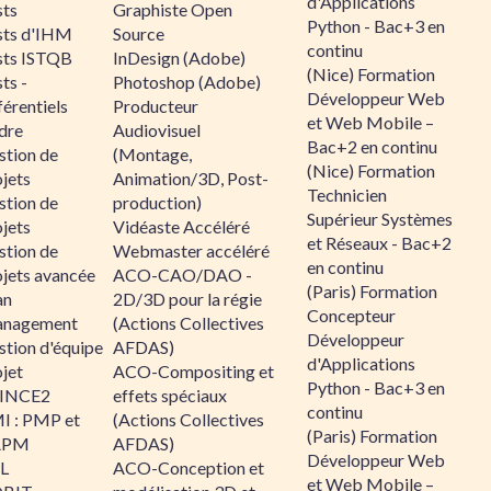
d'Applications
sts
Graphiste Open
Python - Bac+3 en
sts d'IHM
Source
continu
sts ISTQB
InDesign (Adobe)
(Nice) Formation
ts -
Photoshop (Adobe)
Développeur Web
érentiels
Producteur
et Web Mobile –
dre
Audiovisuel
Bac+2 en continu
stion de
(Montage,
(Nice) Formation
jets
Animation/3D, Post-
Technicien
stion de
production)
Supérieur Systèmes
jets
Vidéaste Accéléré
et Réseaux - Bac+2
stion de
Webmaster accéléré
en continu
ojets avancée
ACO-CAO/DAO -
(Paris) Formation
an
2D/3D pour la régie
Concepteur
nagement
(Actions Collectives
Développeur
stion d'équipe
AFDAS)
d'Applications
jet
ACO-Compositing et
Python - Bac+3 en
INCE2
effets spéciaux
continu
I : PMP et
(Actions Collectives
(Paris) Formation
APM
AFDAS)
Développeur Web
IL
ACO-Conception et
et Web Mobile –