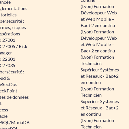
ancée
(Lyon) Formation
glementations
Développeur Web
torielles
et Web Mobile –
ersécurité :
Bac+2 en continu
rmes, risques
(Lyon) Formation
opérations
Développeur Web
O 27001
et Web Mobile –
O 27005 / Risk
Bac+2 en continu
nager
(Lyon) Formation
O 22301
Technicien
O 27035
Supérieur Systèmes
ersécurité :
et Réseaux - Bac+2
oud &
en continu
vSecOps
(Lyon) Formation
eckPoint
Technicien
ses de données
Supérieur Systèmes
L
et Réseaux - Bac+2
cess
en continu
acle
(Lyon) Formation
SQL/MariaDB
Technicien
stgreSQL