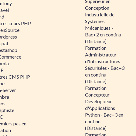
Supérieur en
mfony
Conception
ravel
Industrielle de
nd
Systèmes
tres cours PHP
Mécaniques -
enSource
Bac+2 en continu
rdpress
(Distance)
upal
Formation
estashop
Administrateur
Commerce
d'Infrastructures
omla
Sécurisées - Bac+3
IP
en continu
tres CMS PHP
(Distance)
pe
Formation
-Server
Concepteur
mbra
Développeur
ios
d'Applications
aphiste
Python - Bac+3 en
AO
continu
emiers pas en
(Distance)
éation
Formation