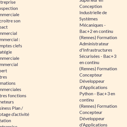
ntreprise
Conception
ospection
Industrielle de
mmerciale
Systèmes
croitre son
Mécaniques -
pact
Bac+2 en continu
mmercial
(Rennes) Formation
mmercial :
Administrateur
mptes clefs
d'Infrastructures
atégie
Sécurisées - Bac+3
mmerciale
en continu
mmercial
(Rennes) Formation
pert
Concepteur
tres
Développeur
rmations
d'Applications
mmerciales
Python - Bac+3 en
tres fonctions
continu
heteurs
(Rennes) Formation
iness Plan /
Concepteur
otage d’activité
Développeur
éation
d'Applications
ntreprise