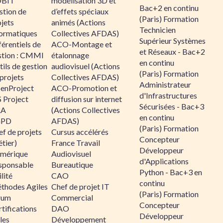
BIT
modélisation 3D et
Bac+2 en continu
stion de
d’effets spéciaux
(Paris) Formation
jets
animés (Actions
Technicien
formatiques
Collectives AFDAS)
Supérieur Systèmes
érentiels de
ACO-Montage et
et Réseaux - Bac+2
stion : CMMI
étalonnage
en continu
ils de gestion
audiovisuel (Actions
(Paris) Formation
projets
Collectives AFDAS)
Administrateur
enProject
ACO-Promotion et
d'Infrastructures
 Project
diffusion sur internet
Sécurisées - Bac+3
RA
(Actions Collectives
en continu
GPD
AFDAS)
(Paris) Formation
f de projets
Cursus accélérés
Concepteur
tier)
France Travail
Développeur
mérique
Audiovisuel
d'Applications
sponsable
Bureautique
Python - Bac+3 en
lité
CAO
continu
thodes Agiles
Chef de projet IT
(Paris) Formation
rum
Commercial
Concepteur
tifications
DAO
Développeur
les
Développement