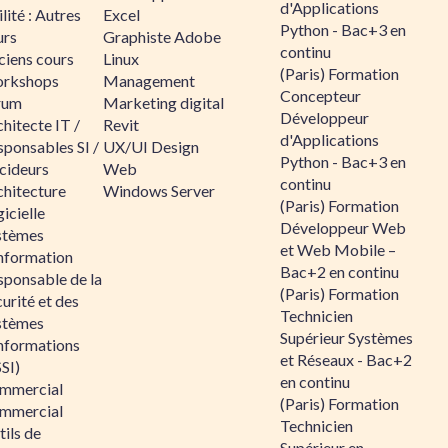
d'Applications
lité : Autres
Excel
Python - Bac+3 en
urs
Graphiste Adobe
continu
ciens cours
Linux
(Paris) Formation
rkshops
Management
Concepteur
rum
Marketing digital
Développeur
hitecte IT /
Revit
d'Applications
sponsables SI /
UX/UI Design
Python - Bac+3 en
cideurs
Web
continu
chitecture
Windows Server
(Paris) Formation
icielle
Développeur Web
stèmes
et Web Mobile –
information
Bac+2 en continu
sponsable de la
(Paris) Formation
urité et des
Technicien
stèmes
Supérieur Systèmes
informations
et Réseaux - Bac+2
SI)
en continu
mmercial
(Paris) Formation
mmercial
Technicien
ils de
Supérieur en