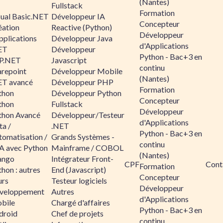
(Nantes)
Fullstack
Formation
sual Basic.NET
Développeur IA
Concepteur
éation
Reactive (Python)
Développeur
pplications
Développeur Java
d'Applications
ET
Développeur
Python - Bac+3 en
P.NET
Javascript
continu
arepoint
Développeur Mobile
(Nantes)
ET avancé
Développeur PHP
Formation
thon
Développeur Python
Concepteur
thon
Fullstack
Développeur
thon Avancé
Développeur/Testeur
d'Applications
ta /
.NET
Python - Bac+3 en
tomatisation /
Grands Systèmes -
continu
A avec Python
Mainframe / COBOL
(Nantes)
ango
Intégrateur Front-
CPF
Cont
Formation
hon : autres
End (Javascript)
Concepteur
urs
Testeur logiciels
Développeur
veloppement
Autres
d'Applications
bile
Chargé d'affaires
Python - Bac+3 en
droid
Chef de projets
continu