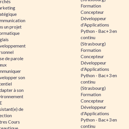
rchés
Formation
rketing
Concepteur
ratégique
Développeur
mmunication
d'Applications
s un projet
Python - Bac+3 en
formatique
continu
glais
(Strasbourg)
veloppement
Formation
rsonnel
Concepteur
se de parole
Développeur
eux
d'Applications
mmuniquer
Python - Bac+3 en
velopper son
continu
entiel
(Strasbourg)
dapter à son
Formation
vironnement
Concepteur
E
Développeur
istant(e) de
d'Applications
ection
Python - Bac+3 en
tres Cours
continu
reautique