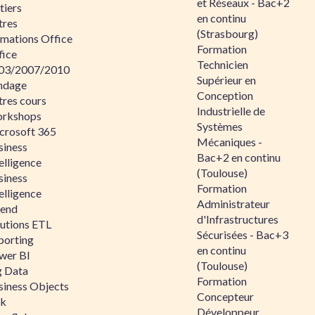
et Réseaux - Bac+2
tiers
en continu
tres
(Strasbourg)
rmations Office
Formation
fice
Technicien
03/2007/2010
Supérieur en
ndage
Conception
tres cours
Industrielle de
rkshops
Systèmes
crosoft 365
Mécaniques -
siness
Bac+2 en continu
elligence
(Toulouse)
siness
Formation
elligence
Administrateur
lend
d'Infrastructures
lutions ETL
Sécurisées - Bac+3
porting
en continu
wer BI
(Toulouse)
g Data
Formation
siness Objects
Concepteur
ik
Développeur