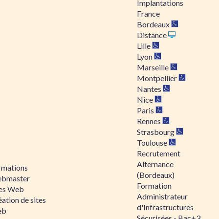
Implantations
France
Bordeaux
Distance
Lille
Lyon
Marseille
Montpellier
Nantes
Nice
Paris
Rennes
Strasbourg
Toulouse
Recrutement
Alternance
rmations
(Bordeaux)
bmaster
Formation
tes Web
Administrateur
ation de sites
d'Infrastructures
eb
Sécurisées - Bac+3