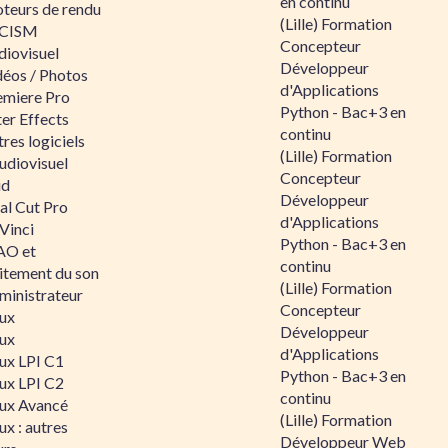
en continu
teurs de rendu
(Lille) Formation
CISM
Concepteur
diovisuel
Développeur
déos / Photos
d'Applications
emiere Pro
Python - Bac+3 en
er Effects
continu
res logiciels
(Lille) Formation
udiovisuel
Concepteur
id
Développeur
al Cut Pro
d'Applications
Vinci
Python - Bac+3 en
O et
continu
aitement du son
(Lille) Formation
ministrateur
Concepteur
nux
Développeur
nux
d'Applications
nux LPI C1
Python - Bac+3 en
nux LPI C2
continu
nux Avancé
(Lille) Formation
ux : autres
Développeur Web