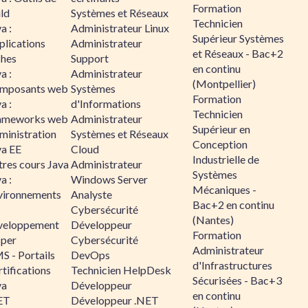
Formation
ld
Systèmes et Réseaux
Technicien
a :
Administrateur Linux
Supérieur Systèmes
plications
Administrateur
et Réseaux - Bac+2
ches
Support
en continu
a :
Administrateur
(Montpellier)
mposants web
Systèmes
Formation
a :
d'Informations
Technicien
ameworks web
Administrateur
Supérieur en
ministration
Systèmes et Réseaux
Conception
va EE
Cloud
Industrielle de
tres cours Java
Administrateur
Systèmes
a :
Windows Server
Mécaniques -
vironnements
Analyste
Bac+2 en continu
Cybersécurité
(Nantes)
veloppement
Développeur
Formation
sper
Cybersécurité
Administrateur
S - Portails
DevOps
d'Infrastructures
tifications
Technicien HelpDesk
Sécurisées - Bac+3
va
Développeur
en continu
ET
Développeur .NET