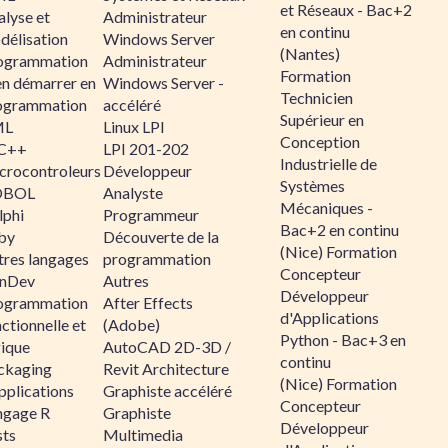
et Réseaux - Bac+2
alyse et
Administrateur
en continu
délisation
Windows Server
(Nantes)
ogrammation
Administrateur
Formation
en démarrer en
Windows Server -
Technicien
ogrammation
accéléré
Supérieur en
ML
Linux LPI
Conception
C++
LPI 201-202
Industrielle de
crocontroleurs
Développeur
Systèmes
OBOL
Analyste
Mécaniques -
lphi
Programmeur
Bac+2 en continu
by
Découverte de la
(Nice) Formation
tres langages
programmation
Concepteur
nDev
Autres
Développeur
ogrammation
After Effects
d'Applications
ctionnelle et
(Adobe)
Python - Bac+3 en
gique
AutoCAD 2D-3D /
continu
ckaging
Revit Architecture
(Nice) Formation
pplications
Graphiste accéléré
Concepteur
ngage R
Graphiste
Développeur
sts
Multimedia