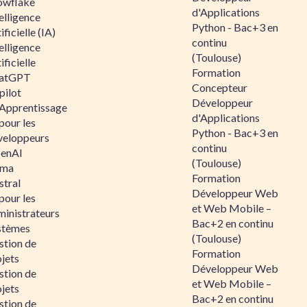
owflake
d'Applications
elligence
Python - Bac+3 en
ificielle (IA)
continu
elligence
(Toulouse)
ificielle
Formation
atGPT
Concepteur
pilot
Développeur
 Apprentissage
d'Applications
pour les
Python - Bac+3 en
veloppeurs
continu
enAI
(Toulouse)
ama
Formation
stral
Développeur Web
pour les
et Web Mobile –
ministrateurs
Bac+2 en continu
stèmes
(Toulouse)
stion de
Formation
jets
Développeur Web
stion de
et Web Mobile –
jets
Bac+2 en continu
stion de