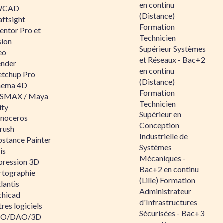
en continu
WCAD
(Distance)
aftsight
Formation
entor Pro et
Technicien
sion
Supérieur Systèmes
eo
et Réseaux - Bac+2
ender
en continu
etchup Pro
(Distance)
nema 4D
Formation
SMAX / Maya
Technicien
ity
Supérieur en
inoceros
Conception
rush
Industrielle de
bstance Painter
Systèmes
is
Mécaniques -
pression 3D
Bac+2 en continu
rtographie
(Lille) Formation
lantis
Administrateur
chicad
d'Infrastructures
res logiciels
Sécurisées - Bac+3
O/DAO/3D