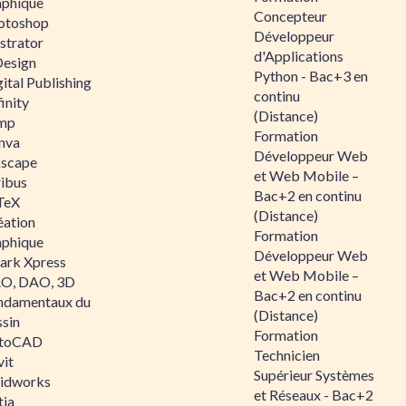
aphique
Concepteur
otoshop
Développeur
ustrator
d'Applications
Design
Python - Bac+3 en
ital Publishing
continu
inity
(Distance)
mp
Formation
nva
Développeur Web
kscape
et Web Mobile –
ribus
Bac+2 en continu
TeX
(Distance)
éation
Formation
aphique
Développeur Web
ark Xpress
et Web Mobile –
O, DAO, 3D
Bac+2 en continu
ndamentaux du
(Distance)
ssin
Formation
toCAD
Technicien
vit
Supérieur Systèmes
lidworks
et Réseaux - Bac+2
tia