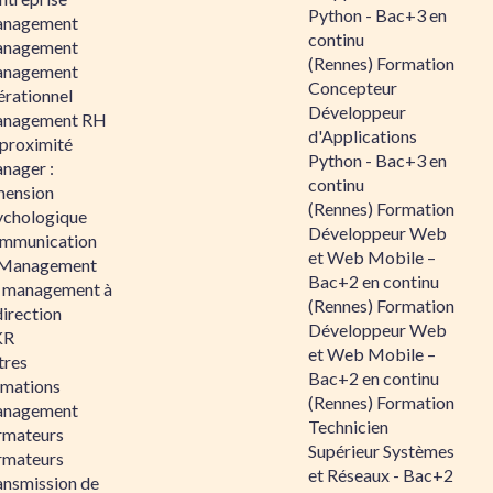
Python - Bac+3 en
nagement
continu
nagement
(Rennes) Formation
nagement
Concepteur
érationnel
Développeur
nagement RH
d'Applications
 proximité
Python - Bac+3 en
nager :
continu
mension
(Rennes) Formation
ychologique
Développeur Web
mmunication
et Web Mobile –
 Management
Bac+2 en continu
 management à
(Rennes) Formation
direction
Développeur Web
KR
et Web Mobile –
tres
Bac+2 en continu
rmations
(Rennes) Formation
nagement
Technicien
rmateurs
Supérieur Systèmes
rmateurs
et Réseaux - Bac+2
ansmission de