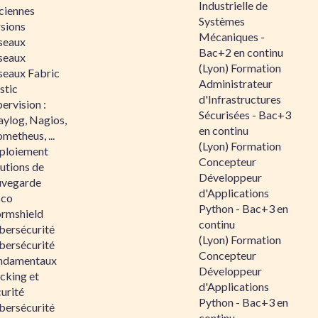
Industrielle de
ciennes
Systèmes
rsions
Mécaniques -
seaux
Bac+2 en continu
seaux
(Lyon) Formation
seaux Fabric
Administrateur
stic
d'Infrastructures
ervision :
Sécurisées - Bac+3
aylog, Nagios,
en continu
metheus, ...
(Lyon) Formation
ploiement
Concepteur
utions de
Développeur
uvegarde
d'Applications
sco
Python - Bac+3 en
ormshield
continu
bersécurité
(Lyon) Formation
bersécurité
Concepteur
ndamentaux
Développeur
cking et
d'Applications
urité
Python - Bac+3 en
bersécurité
continu