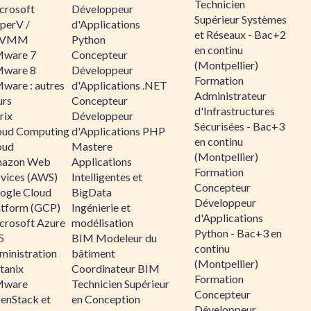
Technicien
crosoft
Développeur
Supérieur Systèmes
perV /
d'Applications
et Réseaux - Bac+2
CVMM
Python
en continu
ware 7
Concepteur
(Montpellier)
ware 8
Développeur
Formation
ware : autres
d'Applications .NET
Administrateur
urs
Concepteur
d'Infrastructures
rix
Développeur
Sécurisées - Bac+3
oud Computing
d'Applications PHP
en continu
oud
Mastere
(Montpellier)
azon Web
Applications
Formation
rvices (AWS)
Intelligentes et
Concepteur
ogle Cloud
BigData
Développeur
atform (GCP)
Ingénierie et
d'Applications
crosoft Azure
modélisation
Python - Bac+3 en
5
BIM Modeleur du
continu
ministration
bâtiment
(Montpellier)
tanix
Coordinateur BIM
Formation
ware
Technicien Supérieur
Concepteur
enStack et
en Conception
Développeur