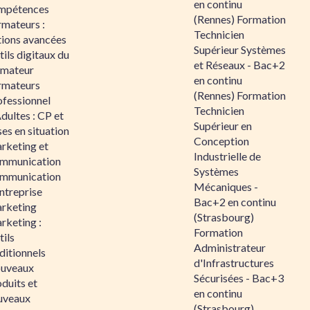
en continu
mpétences
(Rennes) Formation
rmateurs :
Technicien
tions avancées
Supérieur Systèmes
ils digitaux du
et Réseaux - Bac+2
rmateur
en continu
rmateurs
(Rennes) Formation
ofessionnel
Technicien
dultes : CP et
Supérieur en
es en situation
Conception
rketing et
Industrielle de
mmunication
Systèmes
mmunication
Mécaniques -
ntreprise
Bac+2 en continu
rketing
(Strasbourg)
rketing :
Formation
ils
Administrateur
ditionnels
d'Infrastructures
uveaux
Sécurisées - Bac+3
duits et
en continu
uveaux
(Strasbourg)