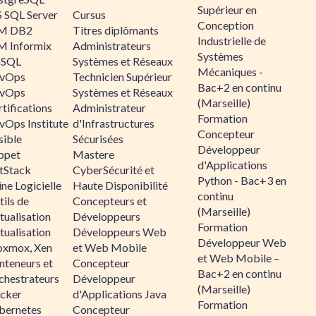
Supérieur en
 SQL Server
Cursus
Conception
M DB2
Titres diplômants
Industrielle de
M Informix
Administrateurs
Systèmes
SQL
Systèmes et Réseaux
Mécaniques -
vOps
Technicien Supérieur
Bac+2 en continu
vOps
Systèmes et Réseaux
(Marseille)
tifications
Administrateur
Formation
vOps Institute
d'Infrastructures
Concepteur
sible
Sécurisées
Développeur
ppet
Mastere
d'Applications
ltStack
CyberSécurité et
Python - Bac+3 en
ne Logicielle
Haute Disponibilité
continu
ils de
Concepteurs et
(Marseille)
tualisation
Développeurs
Formation
tualisation
Développeurs Web
Développeur Web
oxmox, Xen
et Web Mobile
et Web Mobile –
nteneurs et
Concepteur
Bac+2 en continu
chestrateurs
Développeur
(Marseille)
cker
d'Applications Java
Formation
bernetes
Concepteur