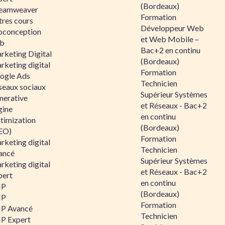
(Bordeaux)
eamweaver
Formation
tres cours
Développeur Web
oconception
et Web Mobile –
b
Bac+2 en continu
rketing Digital
(Bordeaux)
rketing digital
Formation
ogle Ads
Technicien
seaux sociaux
Supérieur Systèmes
nerative
et Réseaux - Bac+2
gine
en continu
timization
(Bordeaux)
EO)
Formation
rketing digital
Technicien
ancé
Supérieur Systèmes
rketing digital
et Réseaux - Bac+2
pert
en continu
HP
(Bordeaux)
HP
Formation
P Avancé
Technicien
P Expert