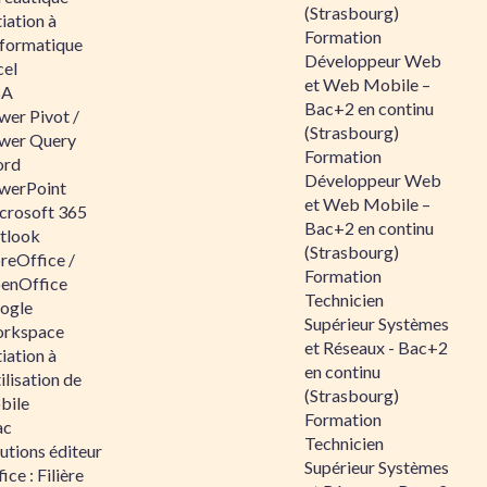
(Strasbourg)
tiation à
Formation
nformatique
Développeur Web
cel
et Web Mobile –
BA
Bac+2 en continu
wer Pivot /
(Strasbourg)
wer Query
Formation
rd
Développeur Web
werPoint
et Web Mobile –
crosoft 365
Bac+2 en continu
tlook
(Strasbourg)
reOffice /
Formation
enOffice
Technicien
ogle
Supérieur Systèmes
rkspace
et Réseaux - Bac+2
tiation à
en continu
tilisation de
(Strasbourg)
bile
Formation
ac
Technicien
utions éditeur
Supérieur Systèmes
ice : Filière