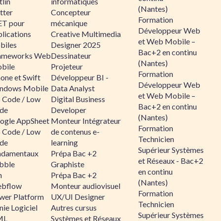
lin
informatiques
(Nantes)
tter
Concepteur
Formation
ET pour
mécanique
Développeur Web
lications
Creative Multimedia
et Web Mobile –
biles
Designer 2025
Bac+2 en continu
ameworks Web
Dessinateur
(Nantes)
bile
Projeteur
Formation
one et Swift
Développeur BI -
Développeur Web
ndows Mobile
Data Analyst
et Web Mobile –
 Code / Low
Digital Business
Bac+2 en continu
de
Developer
(Nantes)
ogle AppSheet
Monteur Intégrateur
Formation
 Code / Low
de contenus e-
Technicien
de
learning
Supérieur Systèmes
ndamentaux
Prépa Bac +2
et Réseaux - Bac+2
bble
Graphiste
en continu
n
Prépa Bac +2
(Nantes)
bflow
Monteur audiovisuel
Formation
wer Platform
UX/UI Designer
Technicien
ie Logiciel
Autres cursus
Supérieur Systèmes
ML
Systèmes et Réseaux