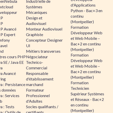
enNebula
Industrielle de
d'Applications
xtcloud
Systèmes
Python - Bac+3 en
veloppeur
Mécaniques
continu
HP
Design et
(Montpellier)
HP
Audiovisuel
Formation
P Avancé
Monteur Audiovisuel
Développeur Web
P Expert
Graphiste
et Web Mobile –
mfony
Concepteur Designer
Bac+2 en continu
ravel
UI
(Montpellier)
nd
Métiers transverses
Formation
tres cours PHP
Négociateur
Développeur Web
a SE / Java EE
Technico-
et Web Mobile –
va
Commercial
Bac+2 en continu
va Avancé
Responsable
(Montpellier)
ring
d'établissement
Formation
a : Persistance
marchand
Technicien
s données
Formateur
Supérieur Systèmes
a : Services
Professionnel
et Réseaux - Bac+2
b
d'Adultes
en continu
a : Tests
Socles qualifiants /
(Montpellier)
a : Outils de
certifiants