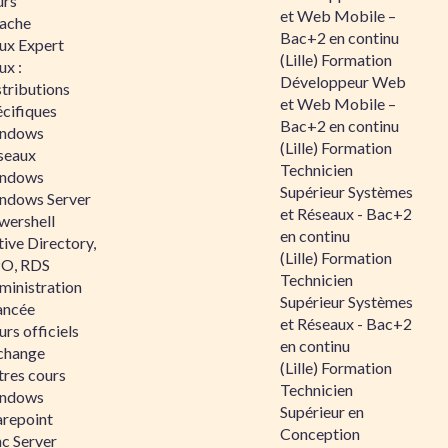
urs
et Web Mobile –
ache
Bac+2 en continu
nux Expert
(Lille) Formation
ux :
Développeur Web
tributions
et Web Mobile –
écifiques
Bac+2 en continu
ndows
(Lille) Formation
seaux
Technicien
ndows
Supérieur Systèmes
ndows Server
et Réseaux - Bac+2
wershell
en continu
ive Directory,
(Lille) Formation
O, RDS
Technicien
ministration
Supérieur Systèmes
ancée
et Réseaux - Bac+2
rs officiels
en continu
change
(Lille) Formation
tres cours
Technicien
ndows
Supérieur en
arepoint
Conception
nc Server