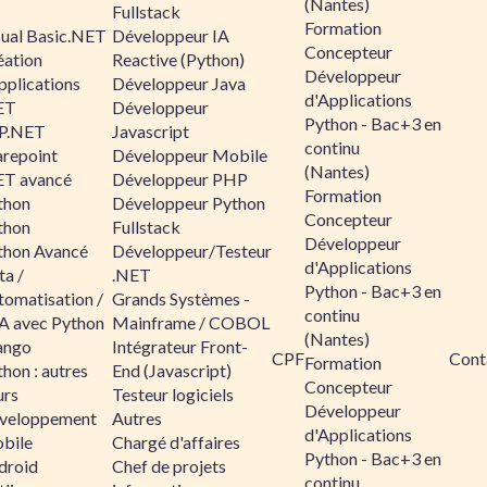
(Nantes)
Fullstack
Formation
sual Basic.NET
Développeur IA
Concepteur
éation
Reactive (Python)
Développeur
pplications
Développeur Java
d'Applications
ET
Développeur
Python - Bac+3 en
P.NET
Javascript
continu
arepoint
Développeur Mobile
(Nantes)
ET avancé
Développeur PHP
Formation
thon
Développeur Python
Concepteur
thon
Fullstack
Développeur
thon Avancé
Développeur/Testeur
d'Applications
ta /
.NET
Python - Bac+3 en
tomatisation /
Grands Systèmes -
continu
A avec Python
Mainframe / COBOL
(Nantes)
ango
Intégrateur Front-
CPF
Cont
Formation
hon : autres
End (Javascript)
Concepteur
urs
Testeur logiciels
Développeur
veloppement
Autres
d'Applications
bile
Chargé d'affaires
Python - Bac+3 en
droid
Chef de projets
continu