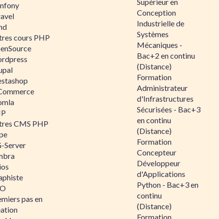
Supérieur en
mfony
Conception
ravel
Industrielle de
nd
Systèmes
tres cours PHP
Mécaniques -
enSource
Bac+2 en continu
rdpress
(Distance)
upal
Formation
estashop
Administrateur
Commerce
d'Infrastructures
omla
Sécurisées - Bac+3
IP
en continu
tres CMS PHP
(Distance)
pe
Formation
-Server
Concepteur
mbra
Développeur
ios
d'Applications
aphiste
Python - Bac+3 en
AO
continu
emiers pas en
(Distance)
éation
Formation