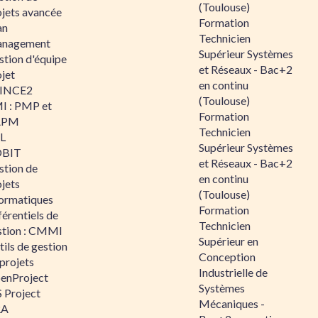
(Toulouse)
ojets avancée
Formation
an
Technicien
nagement
Supérieur Systèmes
stion d'équipe
et Réseaux - Bac+2
jet
en continu
INCE2
(Toulouse)
I : PMP et
Formation
APM
Technicien
IL
Supérieur Systèmes
BIT
et Réseaux - Bac+2
stion de
en continu
jets
(Toulouse)
formatiques
Formation
érentiels de
Technicien
stion : CMMI
Supérieur en
ils de gestion
Conception
projets
Industrielle de
enProject
Systèmes
 Project
Mécaniques -
RA