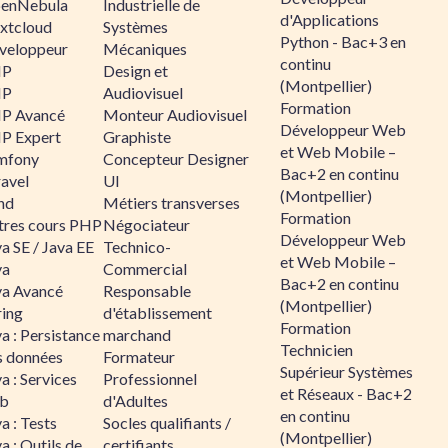
enNebula
Industrielle de
d'Applications
xtcloud
Systèmes
Python - Bac+3 en
veloppeur
Mécaniques
continu
HP
Design et
(Montpellier)
HP
Audiovisuel
Formation
P Avancé
Monteur Audiovisuel
Développeur Web
P Expert
Graphiste
et Web Mobile –
mfony
Concepteur Designer
Bac+2 en continu
ravel
UI
(Montpellier)
nd
Métiers transverses
Formation
tres cours PHP
Négociateur
Développeur Web
a SE / Java EE
Technico-
et Web Mobile –
va
Commercial
Bac+2 en continu
va Avancé
Responsable
(Montpellier)
ring
d'établissement
Formation
a : Persistance
marchand
Technicien
s données
Formateur
Supérieur Systèmes
a : Services
Professionnel
et Réseaux - Bac+2
b
d'Adultes
en continu
a : Tests
Socles qualifiants /
(Montpellier)
a : Outils de
certifiants