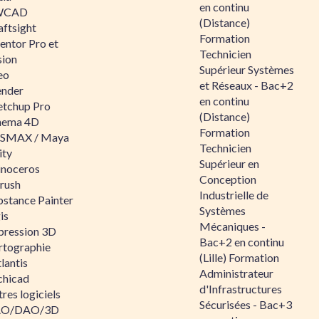
en continu
WCAD
(Distance)
aftsight
Formation
entor Pro et
Technicien
sion
Supérieur Systèmes
eo
et Réseaux - Bac+2
ender
en continu
etchup Pro
(Distance)
nema 4D
Formation
SMAX / Maya
Technicien
ity
Supérieur en
inoceros
Conception
rush
Industrielle de
bstance Painter
Systèmes
is
Mécaniques -
pression 3D
Bac+2 en continu
rtographie
(Lille) Formation
lantis
Administrateur
chicad
d'Infrastructures
res logiciels
Sécurisées - Bac+3
O/DAO/3D