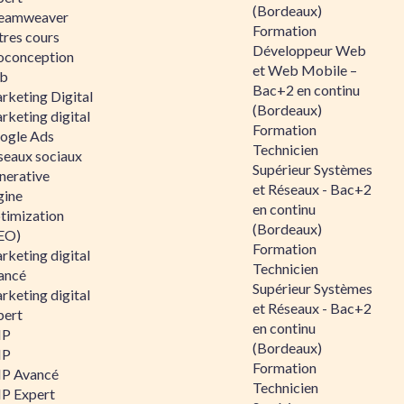
(Bordeaux)
eamweaver
Formation
tres cours
Développeur Web
oconception
et Web Mobile –
b
Bac+2 en continu
rketing Digital
(Bordeaux)
rketing digital
Formation
ogle Ads
Technicien
seaux sociaux
Supérieur Systèmes
nerative
et Réseaux - Bac+2
gine
en continu
timization
(Bordeaux)
EO)
Formation
rketing digital
Technicien
ancé
Supérieur Systèmes
rketing digital
et Réseaux - Bac+2
pert
en continu
HP
(Bordeaux)
HP
Formation
P Avancé
Technicien
P Expert