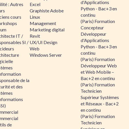
d'Applications
lité : Autres
Excel
Python - Bac+3 en
urs
Graphiste Adobe
continu
ciens cours
Linux
(Paris) Formation
rkshops
Management
Concepteur
rum
Marketing digital
Développeur
hitecte IT /
Revit
d'Applications
sponsables SI /
UX/UI Design
Python - Bac+3 en
cideurs
Web
continu
chitecture
Windows Server
(Paris) Formation
icielle
Développeur Web
stèmes
et Web Mobile –
information
Bac+2 en continu
sponsable de la
(Paris) Formation
urité et des
Technicien
stèmes
Supérieur Systèmes
informations
et Réseaux - Bac+2
SI)
en continu
mmercial
(Paris) Formation
mmercial
Technicien
ils de
Supérieur en