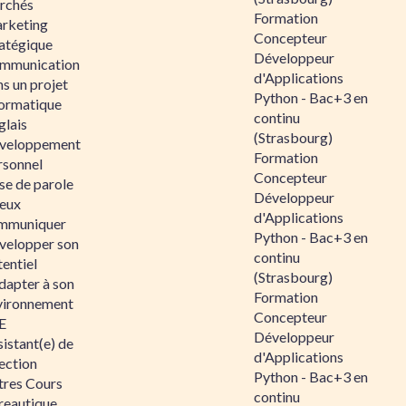
rchés
Formation
rketing
Concepteur
ratégique
Développeur
mmunication
d'Applications
s un projet
Python - Bac+3 en
formatique
continu
glais
(Strasbourg)
veloppement
Formation
rsonnel
Concepteur
se de parole
Développeur
eux
d'Applications
mmuniquer
Python - Bac+3 en
velopper son
continu
entiel
(Strasbourg)
dapter à son
Formation
vironnement
Concepteur
E
Développeur
istant(e) de
d'Applications
ection
Python - Bac+3 en
tres Cours
continu
reautique