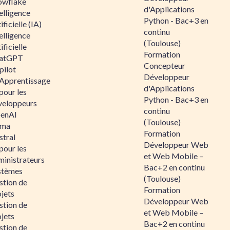
owflake
d'Applications
elligence
Python - Bac+3 en
ificielle (IA)
continu
elligence
(Toulouse)
ificielle
Formation
atGPT
Concepteur
pilot
Développeur
 Apprentissage
d'Applications
pour les
Python - Bac+3 en
veloppeurs
continu
enAI
(Toulouse)
ama
Formation
stral
Développeur Web
pour les
et Web Mobile –
ministrateurs
Bac+2 en continu
stèmes
(Toulouse)
stion de
Formation
jets
Développeur Web
stion de
et Web Mobile –
jets
Bac+2 en continu
stion de