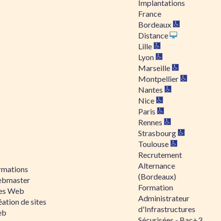
Implantations
France
Bordeaux
Distance
Lille
Lyon
Marseille
Montpellier
Nantes
Nice
Paris
Rennes
Strasbourg
Toulouse
Recrutement
Alternance
rmations
(Bordeaux)
bmaster
Formation
tes Web
Administrateur
ation de sites
d'Infrastructures
eb
Sécurisées - Bac+3