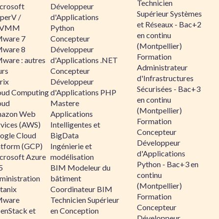
Technicien
crosoft
Développeur
Supérieur Systèmes
perV /
d'Applications
et Réseaux - Bac+2
CVMM
Python
en continu
ware 7
Concepteur
(Montpellier)
ware 8
Développeur
Formation
ware : autres
d'Applications .NET
Administrateur
urs
Concepteur
d'Infrastructures
rix
Développeur
Sécurisées - Bac+3
oud Computing
d'Applications PHP
en continu
oud
Mastere
(Montpellier)
azon Web
Applications
Formation
rvices (AWS)
Intelligentes et
Concepteur
ogle Cloud
BigData
Développeur
atform (GCP)
Ingénierie et
d'Applications
crosoft Azure
modélisation
Python - Bac+3 en
5
BIM Modeleur du
continu
ministration
bâtiment
(Montpellier)
tanix
Coordinateur BIM
Formation
ware
Technicien Supérieur
Concepteur
enStack et
en Conception
Développeur