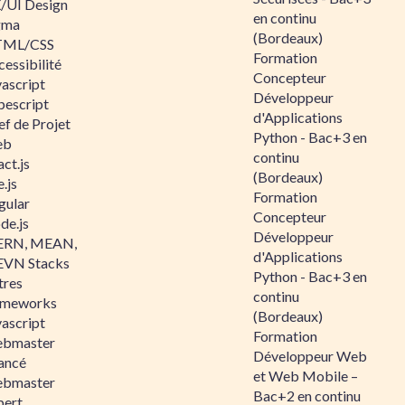
/UI Design
en continu
gma
(Bordeaux)
ML/CSS
Formation
essibilité
Concepteur
vascript
Développeur
pescript
d'Applications
ef de Projet
Python - Bac+3 en
eb
continu
ct.js
(Bordeaux)
.js
Formation
gular
Concepteur
de.js
Développeur
RN, MEAN,
d'Applications
VN Stacks
Python - Bac+3 en
tres
continu
ameworks
(Bordeaux)
vascript
Formation
bmaster
Développeur Web
ancé
et Web Mobile –
bmaster
Bac+2 en continu
pert