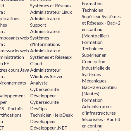
Formation
ld
Systèmes et Réseaux
Technicien
a :
Administrateur Linux
Supérieur Systèmes
plications
Administrateur
et Réseaux - Bac+2
ches
Support
en continu
a :
Administrateur
(Montpellier)
mposants web
Systèmes
Formation
a :
d'Informations
Technicien
ameworks web
Administrateur
Supérieur en
ministration
Systèmes et Réseaux
Conception
va EE
Cloud
Industrielle de
tres cours Java
Administrateur
Systèmes
a :
Windows Server
Mécaniques -
vironnements
Analyste
Bac+2 en continu
Cybersécurité
(Nantes)
veloppement
Développeur
Formation
sper
Cybersécurité
Administrateur
S - Portails
DevOps
d'Infrastructures
tifications
Technicien HelpDesk
Sécurisées - Bac+3
va
Développeur
en continu
ET
Développeur .NET