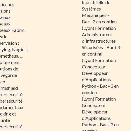
Industrielle de
ciennes
Systèmes
rsions
Mécaniques -
seaux
Bac+2 en continu
seaux
(Lyon) Formation
seaux Fabric
Administrateur
stic
d'Infrastructures
ervision :
Sécurisées - Bac+3
aylog, Nagios,
en continu
metheus, ...
(Lyon) Formation
ploiement
Concepteur
utions de
Développeur
uvegarde
d'Applications
sco
Python - Bac+3 en
ormshield
continu
bersécurité
(Lyon) Formation
bersécurité
Concepteur
ndamentaux
Développeur
cking et
d'Applications
urité
Python - Bac+3 en
bersécurité
continu