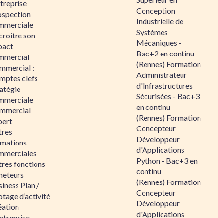
ntreprise
Conception
ospection
Industrielle de
mmerciale
Systèmes
croitre son
Mécaniques -
pact
Bac+2 en continu
mmercial
(Rennes) Formation
mmercial :
Administrateur
mptes clefs
d'Infrastructures
atégie
Sécurisées - Bac+3
mmerciale
en continu
mmercial
(Rennes) Formation
pert
Concepteur
tres
Développeur
rmations
d'Applications
mmerciales
Python - Bac+3 en
tres fonctions
continu
heteurs
(Rennes) Formation
iness Plan /
Concepteur
otage d’activité
Développeur
éation
d'Applications
ntreprise