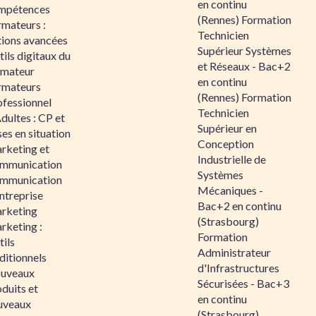
en continu
mpétences
(Rennes) Formation
rmateurs :
Technicien
tions avancées
Supérieur Systèmes
ils digitaux du
et Réseaux - Bac+2
rmateur
en continu
rmateurs
(Rennes) Formation
ofessionnel
Technicien
dultes : CP et
Supérieur en
es en situation
Conception
rketing et
Industrielle de
mmunication
Systèmes
mmunication
Mécaniques -
ntreprise
Bac+2 en continu
rketing
(Strasbourg)
rketing :
Formation
ils
Administrateur
ditionnels
d'Infrastructures
uveaux
Sécurisées - Bac+3
duits et
en continu
uveaux
(Strasbourg)