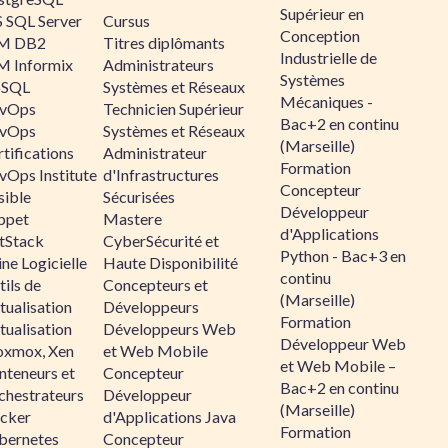
Supérieur en
 SQL Server
Cursus
Conception
M DB2
Titres diplômants
Industrielle de
M Informix
Administrateurs
Systèmes
SQL
Systèmes et Réseaux
Mécaniques -
vOps
Technicien Supérieur
Bac+2 en continu
vOps
Systèmes et Réseaux
(Marseille)
tifications
Administrateur
Formation
vOps Institute
d'Infrastructures
Concepteur
sible
Sécurisées
Développeur
ppet
Mastere
d'Applications
ltStack
CyberSécurité et
Python - Bac+3 en
ne Logicielle
Haute Disponibilité
continu
ils de
Concepteurs et
(Marseille)
tualisation
Développeurs
Formation
tualisation
Développeurs Web
Développeur Web
oxmox, Xen
et Web Mobile
et Web Mobile –
nteneurs et
Concepteur
Bac+2 en continu
chestrateurs
Développeur
(Marseille)
cker
d'Applications Java
Formation
bernetes
Concepteur