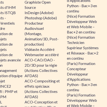
d'Applications
sts
Graphiste Open
Python - Bac+3 en
sts d'IHM
Source
continu
sts ISTQB
InDesign (Adobe)
(Nice) Formation
ts -
Photoshop (Adobe)
Développeur Web
érentiels
Producteur
et Web Mobile –
dre
Audiovisuel
Bac+2 en continu
stion de
(Montage,
(Nice) Formation
jets
Animation/3D, Post-
Technicien
stion de
production)
Supérieur Systèmes
jets
Vidéaste Accéléré
et Réseaux - Bac+2
stion de
Webmaster accéléré
en continu
ojets avancée
ACO-CAO/DAO -
(Paris) Formation
an
2D/3D pour la régie
Concepteur
nagement
(Actions Collectives
Développeur
stion d'équipe
AFDAS)
d'Applications
jet
ACO-Compositing et
Python - Bac+3 en
INCE2
effets spéciaux
continu
I : PMP et
(Actions Collectives
(Paris) Formation
APM
AFDAS)
Développeur Web
IL
ACO-Conception et
et Web Mobile –