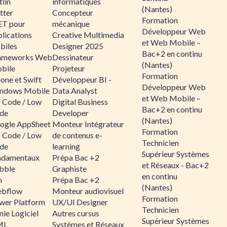
lin
informatiques
(Nantes)
tter
Concepteur
Formation
ET pour
mécanique
Développeur Web
lications
Creative Multimedia
et Web Mobile –
biles
Designer 2025
Bac+2 en continu
ameworks Web
Dessinateur
(Nantes)
bile
Projeteur
Formation
one et Swift
Développeur BI -
Développeur Web
ndows Mobile
Data Analyst
et Web Mobile –
 Code / Low
Digital Business
Bac+2 en continu
de
Developer
(Nantes)
ogle AppSheet
Monteur Intégrateur
Formation
 Code / Low
de contenus e-
Technicien
de
learning
Supérieur Systèmes
ndamentaux
Prépa Bac +2
et Réseaux - Bac+2
bble
Graphiste
en continu
n
Prépa Bac +2
(Nantes)
bflow
Monteur audiovisuel
Formation
wer Platform
UX/UI Designer
Technicien
ie Logiciel
Autres cursus
Supérieur Systèmes
ML
Systèmes et Réseaux