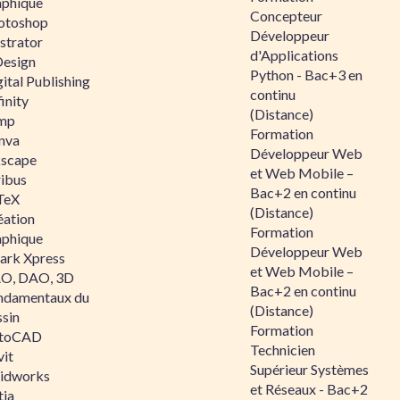
aphique
Concepteur
otoshop
Développeur
ustrator
d'Applications
Design
Python - Bac+3 en
ital Publishing
continu
inity
(Distance)
mp
Formation
nva
Développeur Web
kscape
et Web Mobile –
ribus
Bac+2 en continu
TeX
(Distance)
éation
Formation
aphique
Développeur Web
ark Xpress
et Web Mobile –
O, DAO, 3D
Bac+2 en continu
ndamentaux du
(Distance)
ssin
Formation
toCAD
Technicien
vit
Supérieur Systèmes
lidworks
et Réseaux - Bac+2
tia