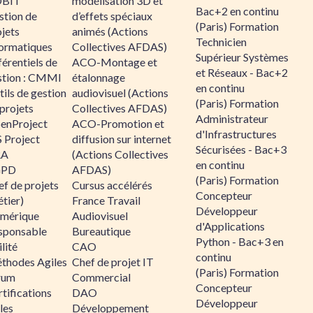
BIT
modélisation 3D et
Bac+2 en continu
stion de
d’effets spéciaux
(Paris) Formation
jets
animés (Actions
Technicien
formatiques
Collectives AFDAS)
Supérieur Systèmes
érentiels de
ACO-Montage et
et Réseaux - Bac+2
stion : CMMI
étalonnage
en continu
ils de gestion
audiovisuel (Actions
(Paris) Formation
projets
Collectives AFDAS)
Administrateur
enProject
ACO-Promotion et
d'Infrastructures
 Project
diffusion sur internet
Sécurisées - Bac+3
RA
(Actions Collectives
en continu
GPD
AFDAS)
(Paris) Formation
f de projets
Cursus accélérés
Concepteur
tier)
France Travail
Développeur
mérique
Audiovisuel
d'Applications
sponsable
Bureautique
Python - Bac+3 en
lité
CAO
continu
thodes Agiles
Chef de projet IT
(Paris) Formation
rum
Commercial
Concepteur
tifications
DAO
Développeur
les
Développement