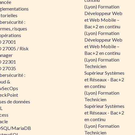
ancée
(Lyon) Formation
glementations
Développeur Web
torielles
et Web Mobile –
ersécurité :
Bac+2 en continu
rmes, risques
(Lyon) Formation
opérations
Développeur Web
O 27001
et Web Mobile –
O 27005 / Risk
Bac+2 en continu
nager
(Lyon) Formation
O 22301
Technicien
O 27035
Supérieur Systèmes
ersécurité :
et Réseaux - Bac+2
oud &
en continu
vSecOps
(Lyon) Formation
eckPoint
Technicien
ses de données
Supérieur Systèmes
L
et Réseaux - Bac+2
cess
en continu
acle
(Lyon) Formation
SQL/MariaDB
Technicien
stgreSQL