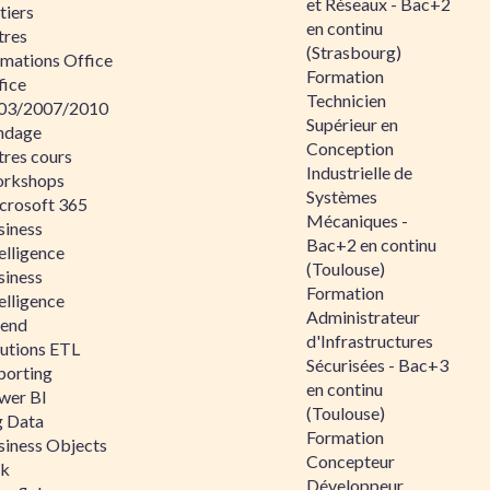
et Réseaux - Bac+2
tiers
en continu
tres
(Strasbourg)
rmations Office
Formation
fice
Technicien
03/2007/2010
Supérieur en
ndage
Conception
tres cours
Industrielle de
rkshops
Systèmes
crosoft 365
Mécaniques -
siness
Bac+2 en continu
elligence
(Toulouse)
siness
Formation
elligence
Administrateur
lend
d'Infrastructures
lutions ETL
Sécurisées - Bac+3
porting
en continu
wer BI
(Toulouse)
g Data
Formation
siness Objects
Concepteur
ik
Développeur