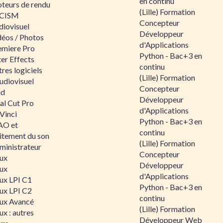
en continu
teurs de rendu
(Lille) Formation
CISM
Concepteur
diovisuel
Développeur
déos / Photos
d'Applications
emiere Pro
Python - Bac+3 en
er Effects
continu
res logiciels
(Lille) Formation
udiovisuel
Concepteur
id
Développeur
al Cut Pro
d'Applications
Vinci
Python - Bac+3 en
O et
continu
aitement du son
(Lille) Formation
ministrateur
Concepteur
nux
Développeur
nux
d'Applications
nux LPI C1
Python - Bac+3 en
nux LPI C2
continu
nux Avancé
(Lille) Formation
ux : autres
Développeur Web