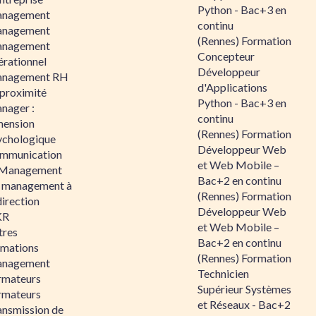
Python - Bac+3 en
nagement
continu
nagement
(Rennes) Formation
nagement
Concepteur
érationnel
Développeur
nagement RH
d'Applications
 proximité
Python - Bac+3 en
nager :
continu
mension
(Rennes) Formation
ychologique
Développeur Web
mmunication
et Web Mobile –
 Management
Bac+2 en continu
 management à
(Rennes) Formation
direction
Développeur Web
KR
et Web Mobile –
tres
Bac+2 en continu
rmations
(Rennes) Formation
nagement
Technicien
rmateurs
Supérieur Systèmes
rmateurs
et Réseaux - Bac+2
ansmission de