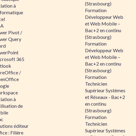
(Strasbourg)
tiation à
Formation
nformatique
Développeur Web
cel
et Web Mobile –
BA
Bac+2 en continu
wer Pivot /
(Strasbourg)
wer Query
Formation
rd
Développeur Web
werPoint
et Web Mobile –
crosoft 365
Bac+2 en continu
tlook
(Strasbourg)
reOffice /
Formation
enOffice
Technicien
ogle
Supérieur Systèmes
rkspace
et Réseaux - Bac+2
tiation à
en continu
tilisation de
(Strasbourg)
bile
Formation
ac
Technicien
utions éditeur
Supérieur Systèmes
ice : Filière