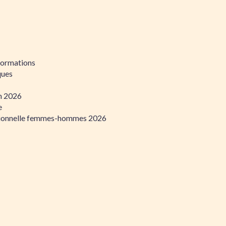
formations
ques
on 2026
e
ssionnelle femmes-hommes 2026