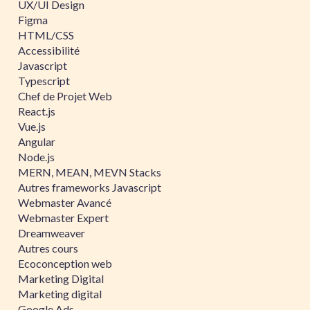
UX/UI Design
Figma
HTML/CSS
Accessibilité
Javascript
Typescript
Chef de Projet Web
React.js
Vue.js
Angular
Node.js
MERN, MEAN, MEVN Stacks
Autres frameworks Javascript
Webmaster Avancé
Webmaster Expert
Dreamweaver
Autres cours
Ecoconception web
Marketing Digital
Marketing digital
Google Ads