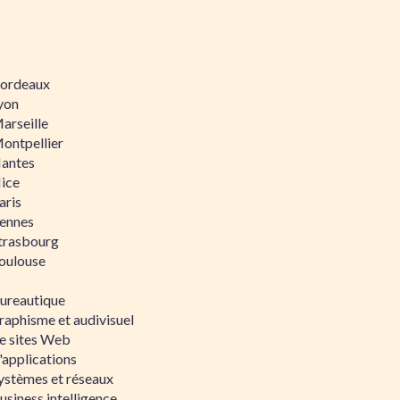
 Bordeaux
Lyon
Marseille
Montpellier
Nantes
Nice
aris
Rennes
Strasbourg
Toulouse
bureautique
raphisme et audivisuel
e sites Web
'applications
ystèmes et réseaux
siness intelligence