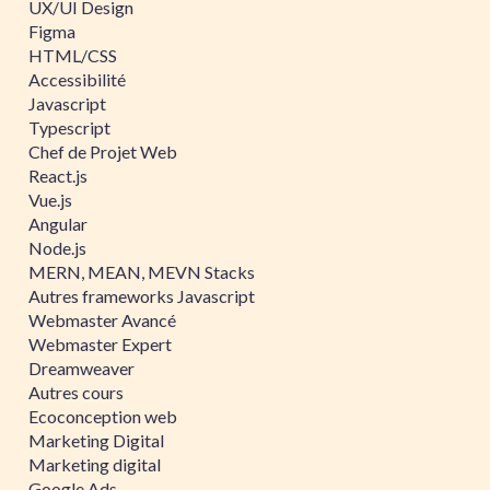
UX/UI Design
Figma
HTML/CSS
Accessibilité
Javascript
Typescript
Chef de Projet Web
React.js
Vue.js
Angular
Node.js
MERN, MEAN, MEVN Stacks
Autres frameworks Javascript
Webmaster Avancé
Webmaster Expert
Dreamweaver
Autres cours
Ecoconception web
Marketing Digital
Marketing digital
Google Ads