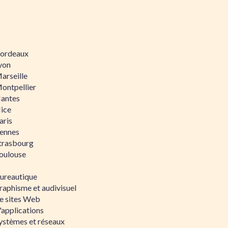
 Bordeaux
Lyon
Marseille
Montpellier
Nantes
Nice
aris
Rennes
Strasbourg
Toulouse
bureautique
raphisme et audivisuel
e sites Web
'applications
ystèmes et réseaux