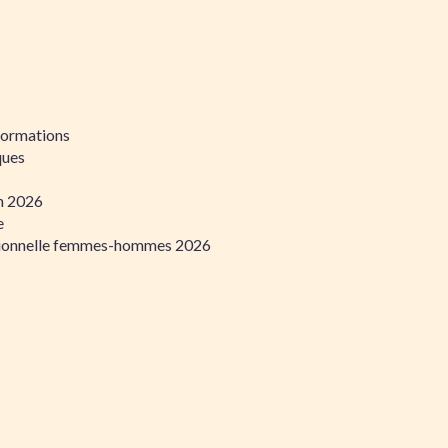
formations
ques
on 2026
e
ssionnelle femmes-hommes 2026