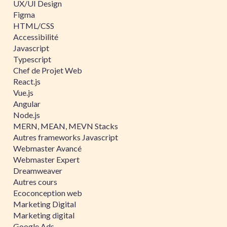
UX/UI Design
Figma
HTML/CSS
Accessibilité
Javascript
Typescript
Chef de Projet Web
React.js
Vue.js
Angular
Node.js
MERN, MEAN, MEVN Stacks
Autres frameworks Javascript
Webmaster Avancé
Webmaster Expert
Dreamweaver
Autres cours
Ecoconception web
Marketing Digital
Marketing digital
Google Ads