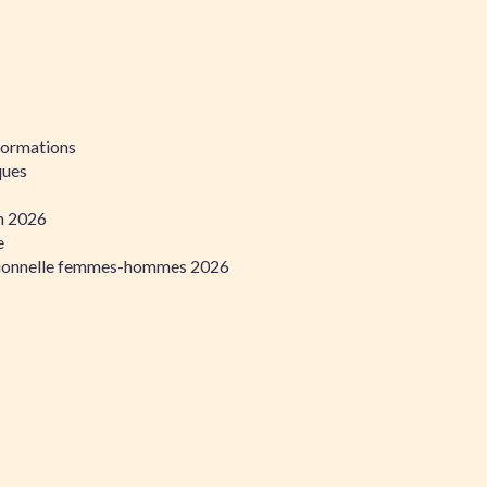
formations
ques
on 2026
e
ssionnelle femmes-hommes 2026