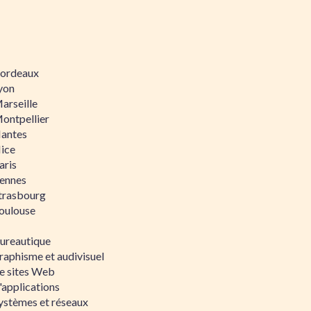
 Bordeaux
Lyon
Marseille
Montpellier
Nantes
Nice
aris
Rennes
Strasbourg
Toulouse
bureautique
raphisme et audivisuel
e sites Web
'applications
ystèmes et réseaux